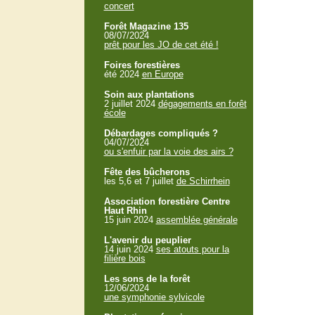
concert
Forêt Magazine 135
08/07/2024
prêt pour les JO de cet été !
Foires forestières
été 2024
en Europe
Soin aux plantations
2 juillet 2024
dégagements en forêt
école
Débardages compliqués ?
04/07/2024
ou s'enfuir par la voie des airs ?
Fête des bûcherons
les 5,6 et 7 juillet
de Schirrhein
Association forestière Centre
Haut Rhin
15 juin 2024
assemblée générale
L'avenir du peuplier
14 juin 2024
ses atouts pour la
filière bois
Les sons de la forêt
12/06/2024
une symphonie sylvicole