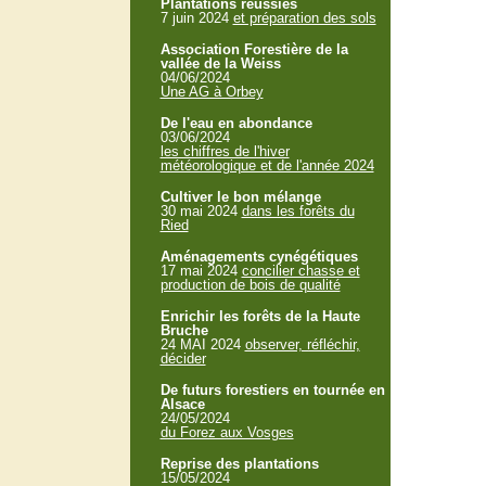
Plantations réussies
7 juin 2024
et préparation des sols
Association Forestière de la
vallée de la Weiss
04/06/2024
Une AG à Orbey
De l'eau en abondance
03/06/2024
les chiffres de l'hiver
météorologique et de l'année 2024
Cultiver le bon mélange
30 mai 2024
dans les forêts du
Ried
Aménagements cynégétiques
17 mai 2024
concilier chasse et
production de bois de qualité
Enrichir les forêts de la Haute
Bruche
24 MAI 2024
observer, réfléchir,
décider
De futurs forestiers en tournée en
Alsace
24/05/2024
du Forez aux Vosges
Reprise des plantations
15/05/2024