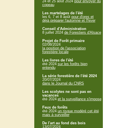
24 et 25 aout 2024
pour envoyer du
copeau
Les martelages de l'été
les 6, 7 et 8 août
pour d'ores et
déjà préparer l'automne et l'hiver
Conseil d'Administration
8 juillet 2024
de Forestiers d'Alsace
Projet de Forêt primaire
02/08/2024
la position de l'association
forestière locale
Les livres de l'été
été 2024
sur les forêts bien
entendu
La série forestière de l'été 2024
20/07/2024
dans le Journal du CNRS
Les scolytes ne sont pas en
vacances
été 2024
et la surveillance s'impose
Feux de forêts
été 2024
un risque modéré cet été
mais à surveiller
De l'art au fond des bois
13/07/2024