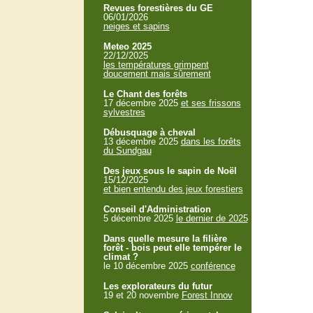
Revues forestières du GE
06/01/2026
neiges et sapins
Meteo 2025
22/12/2025
les températures grimpent
doucement mais sûrement
Le Chant des forêts
17 décembre 2025
et ses frissons
sylvestres
Débusquage à cheval
13 décembre 2025
dans les forêts
du Sundgau
Des jeux sous le sapin de Noël
15/12/2025
et bien entendu des jeux forestiers
Conseil d'Administration
5 décembre 2025
le dernier de 2025
Dans quelle mesure la filière
forêt - bois peut elle tempérer le
climat ?
le 10 décembre 2025
conférence
Les explorateurs du futur
19 et 20 novembre
Forest Innov