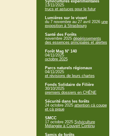
Sylvicultures expérimentales
13/11/2025
trucs et astuces pour le futur
Lumières sur le vivant
du 7 novembre au 27 avril 2026
une
exposition à Strasbourg
Santé des Forêts
novembre 2025
dépérissements
des essences principales et alertes
Forêt Mag N° 140
04/11/2025
octobre 2025
Parcs naturels régionaux
04/11/2025
et révisions de leurs chartes
Fonds Solidaire de Filière
30/10/2025
premiers dossiers en CHÊNE
Sécurité dans les forêts
24 octobre 2025
attention çà coupe
et çà pique
SMCC
17 octobre 2025
Sylviculture
Mélangée à Couvert Continu
Semis de forêts