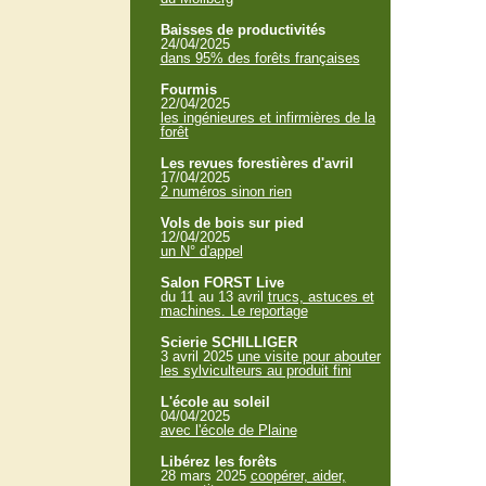
Baisses de productivités
24/04/2025
dans 95% des forêts françaises
Fourmis
22/04/2025
les ingénieures et infirmières de la
forêt
Les revues forestières d'avril
17/04/2025
2 numéros sinon rien
Vols de bois sur pied
12/04/2025
un N° d'appel
Salon FORST Live
du 11 au 13 avril
trucs, astuces et
machines. Le reportage
Scierie SCHILLIGER
3 avril 2025
une visite pour abouter
les sylviculteurs au produit fini
L'école au soleil
04/04/2025
avec l'école de Plaine
Libérez les forêts
28 mars 2025
coopérer, aider,