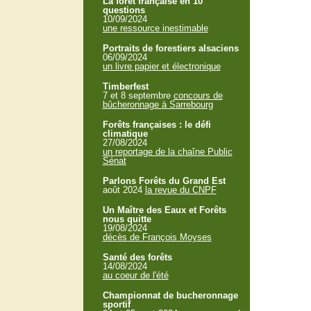
La forêt française en 10
questions
10/09/2024
une ressource inestimable
Portraits de forestiers alsaciens
06/09/2024
un livre papier et électronique
Timberfest
7 et 8 septembre
concours de
bûcheronnage à Sarrebourg
Forêts françaises : le défi
climatique
27/08/2024
un reportage de la chaîne Public
Sénat
Parlons Forêts du Grand Est
août 2024
la revue du CNPF
Un Maître des Eaux et Forêts
nous quitte
19/08/2024
décès de François Moyses
Santé des forêts
14/08/2024
au coeur de l'été
Championnat de bucheronnage
sportif