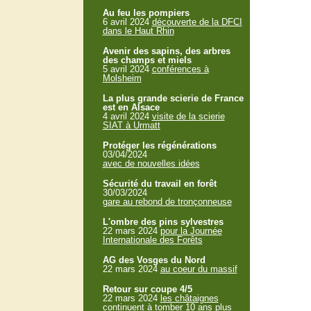
Au feu les pompiers
6 avril 2024
découverte de la DFCI
dans le Haut Rhin
Avenir des sapins, des arbres
des champs et miels
5 avril 2024
conférences à
Molsheim
La plus grande scierie de France
est en Alsace
4 avril 2024
visite de la scierie
SIAT à Urmatt
Protéger les régénérations
03/04/2024
avec de nouvelles idées
Sécurité du travail en forêt
30/03/2024
gare au rebond de tronçonneuse
L'ombre des pins sylvestres
22 mars 2024
pour la Journée
Internationale des Forêts
AG des Vosges du Nord
22 mars 2024
au coeur du massif
Retour sur coupe 4/5
22 mars 2024
les châtaignes
continuent à tomber 10 ans plus