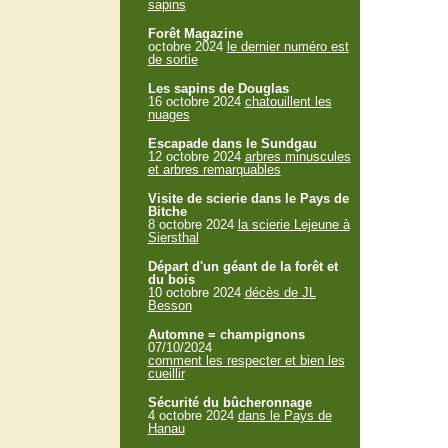
sapins
Forêt Magazine
octobre 2024
le dernier numéro est
de sortie
Les sapins de Douglas
16 octobre 2024
chatouillent les
nuages
Escapade dans le Sundgau
12 octobre 2024
arbres minuscules
et arbres remarquables
Visite de scierie dans le Pays de
Bitche
8 octobre 2024
la scierie Lejeune à
Siersthal
Départ d'un géant de la forêt et
du bois
10 octobre 2024
décès de JL
Besson
Automne = champignons
07/10/2024
comment les respecter et bien les
cueillir
Sécurité du bûcheronnage
4 octobre 2024
dans le Pays de
Hanau