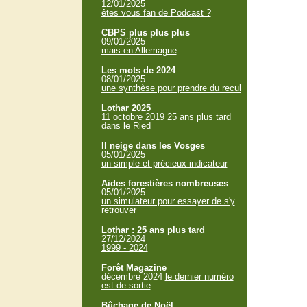
12/01/2025
êtes vous fan de Podcast ?
CBPS plus plus plus
09/01/2025
mais en Allemagne
Les mots de 2024
08/01/2025
une synthèse pour prendre du recul
Lothar 2025
11 octobre 2019
25 ans plus tard
dans le Ried
Il neige dans les Vosges
05/01/2025
un simple et précieux indicateur
Aides forestières nombreuses
05/01/2025
un simulateur pour essayer de s'y
retrouver
Lothar : 25 ans plus tard
27/12/2024
1999 - 2024
Forêt Magazine
décembre 2024
le dernier numéro
est de sortie
Bûchage de Noël