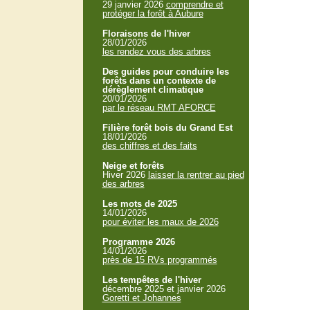
29 janvier 2026
comprendre et
protéger la forêt à Aubure
Floraisons de l'hiver
28/01/2026
les rendez vous des arbres
Des guides pour conduire les
forêts dans un contexte de
dérèglement climatique
20/01/2026
par le réseau RMT AFORCE
Filière forêt bois du Grand Est
18/01/2026
des chiffres et des faits
Neige et forêts
Hiver 2026
laisser la rentrer au pied
des arbres
Les mots de 2025
14/01/2026
pour éviter les maux de 2026
Programme 2026
14/01/2026
près de 15 RVs programmés
Les tempêtes de l'hiver
décembre 2025 et janvier 2026
Goretti et Johannes