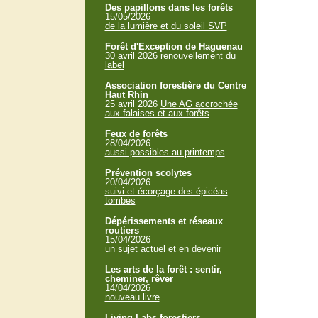
Des papillons dans les forêts
15/05/2026
de la lumière et du soleil SVP
Forêt d'Exception de Haguenau
30 avril 2026
renouvellement du
label
Association forestière du Centre
Haut Rhin
25 avril 2026
Une AG accrochée
aux falaises et aux forêts
Feux de forêts
28/04/2026
aussi possibles au printemps
Prévention scolytes
20/04/2026
suivi et écorçage des épicéas
tombés
Dépérissements et réseaux
routiers
15/04/2026
un sujet actuel et en devenir
Les arts de la forêt : sentir,
cheminer, rêver
14/04/2026
nouveau livre
Living Labs forestiers