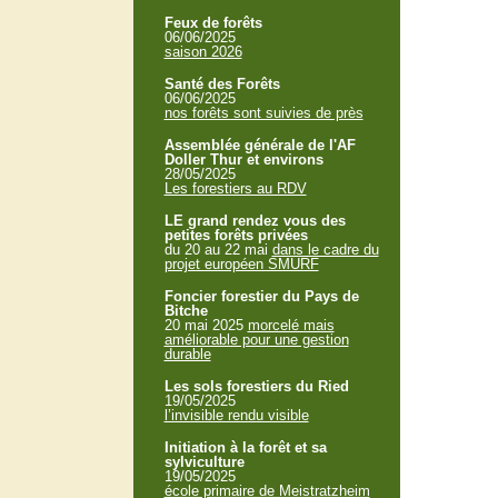
Feux de forêts
06/06/2025
saison 2026
Santé des Forêts
06/06/2025
nos forêts sont suivies de près
Assemblée générale de l'AF
Doller Thur et environs
28/05/2025
Les forestiers au RDV
LE grand rendez vous des
petites forêts privées
du 20 au 22 mai
dans le cadre du
projet européen SMURF
Foncier forestier du Pays de
Bitche
20 mai 2025
morcelé mais
améliorable pour une gestion
durable
Les sols forestiers du Ried
19/05/2025
l’invisible rendu visible
Initiation à la forêt et sa
sylviculture
19/05/2025
école primaire de Meistratzheim