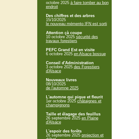
octobre 2025
à faire tomber au bon
endroit
Des chiffres et des arbres
15/10/2025
le nouveau mémento IFN est sorti
Attention çà coupe
10 octobre 2025
sécurité des
travaux forestiers
PEFC Grand Est en visite
6 octobre 2025
en Alsace bossue
Conseil d'Administration
3 octobre 2025
des Forestiers
d'Alsace
Nouveaux livres
08/10/2025
de l'automne 2025
L'automne qui pique et fleurit
1er octobre 2025
châtaignes et
champignons
Taille et élagage des feuillus
26 septembre 2025
en Plaine
d'Alsace
L'espoir des forêts
26 septembre 2025
projection et