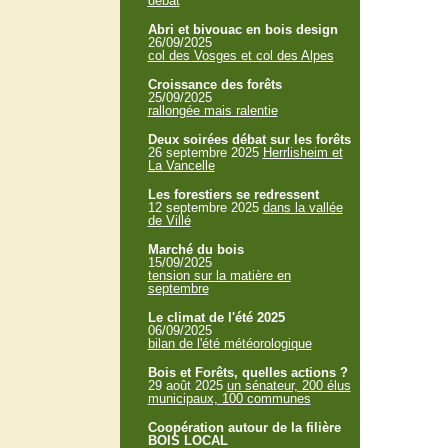
débat
Abri et bivouac en bois design
26/09/2025
col des Vosges et col des Alpes
Croissance des forêts
25/09/2025
rallongée mais ralentie
Deux soirées débat sur les forêts
26 septembre 2025
Herrlisheim et
La Vancelle
Les forestiers se redressent
12 septembre 2025
dans la vallée
de Villé
Marché du bois
15/09/2025
tension sur la matière en
septembre
Le climat de l'été 2025
06/09/2025
bilan de l'été météorologique
Bois et Forêts, quelles actions ?
29 août 2025
un sénateur, 200 élus
municipaux, 100 communes
Coopération autour de la filière
BOIS LOCAL