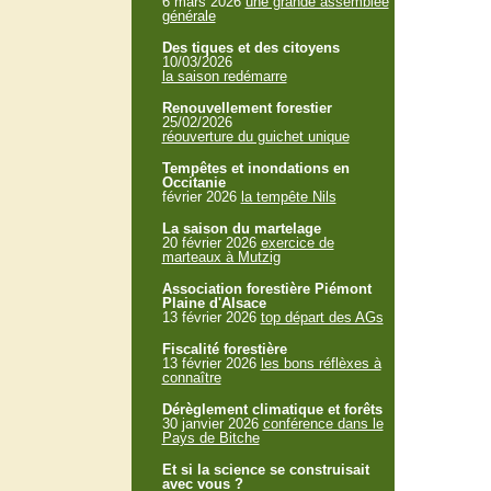
6 mars 2026
une grande assemblée
générale
Des tiques et des citoyens
10/03/2026
la saison redémarre
Renouvellement forestier
25/02/2026
réouverture du guichet unique
Tempêtes et inondations en
Occitanie
février 2026
la tempête Nils
La saison du martelage
20 février 2026
exercice de
marteaux à Mutzig
Association forestière Piémont
Plaine d'Alsace
13 février 2026
top départ des AGs
Fiscalité forestière
13 février 2026
les bons réflèxes à
connaître
Dérèglement climatique et forêts
30 janvier 2026
conférence dans le
Pays de Bitche
Et si la science se construisait
avec vous ?