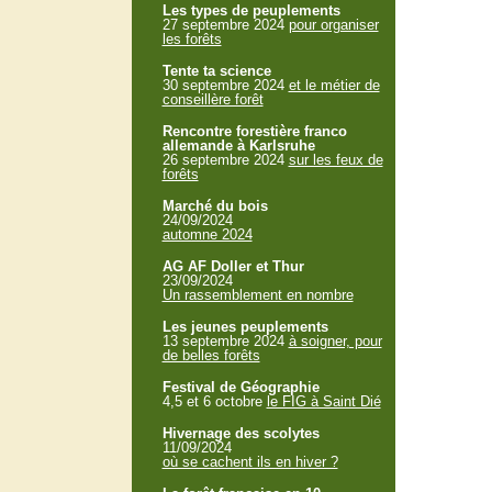
Les types de peuplements
27 septembre 2024
pour organiser
les forêts
Tente ta science
30 septembre 2024
et le métier de
conseillère forêt
Rencontre forestière franco
allemande à Karlsruhe
26 septembre 2024
sur les feux de
forêts
Marché du bois
24/09/2024
automne 2024
AG AF Doller et Thur
23/09/2024
Un rassemblement en nombre
Les jeunes peuplements
13 septembre 2024
à soigner, pour
de belles forêts
Festival de Géographie
4,5 et 6 octobre
le FIG à Saint Dié
Hivernage des scolytes
11/09/2024
où se cachent ils en hiver ?