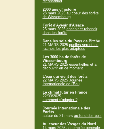
reconstituer
2000 ans d'histoire
28 mars 2025
au coeur des forêts
de Wissembourg
Forêt d'Avenir d'Alsace
25 mars 2025
enrichir et rebondir
dans les forêts
Dans les sols du Pays de Bitche
21 MARS 2025
quelles seront les
racines les plus adaptées
Les 3000 ha de forêts de
Wissembourg
21 MARS 2025
essentielles et à
découvrir en ce moment
L'eau qui vient des forêts
22 MARS 2025
Journée
Internationale de l'Eau
Le climat futur en France
22/03/2025
comment s'adapter ?
Journée Internationale des
Forêts
autour du 21 mars
au fond des bois
Au coeur des Vosges du Nord
14 mars 2025
assemblée générale