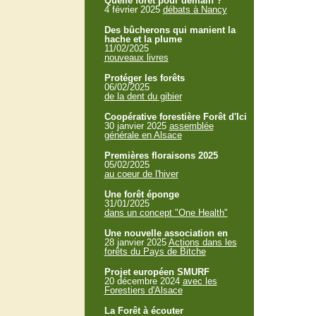
Quelle forêt pour demain ?
4 février 2025
débats à Nancy
Des bûcherons qui manient la
hache et la plume
11/02/2025
nouveaux livres
Protéger les forêts
06/02/2025
de la dent du gibier
Coopérative forestière Forêt d'Ici
30 janvier 2025
assemblée
générale en Alsace
Premières floraisons 2025
05/02/2025
au coeur de l'hiver
Une forêt éponge
31/01/2025
dans un concept "One Health"
Une nouvelle association en
28 janvier 2025
Actions dans les
forêts du Pays de Bitche
Projet européen SMURF
20 décembre 2024
avec les
Forestiers d'Alsace
La Forêt à écouter