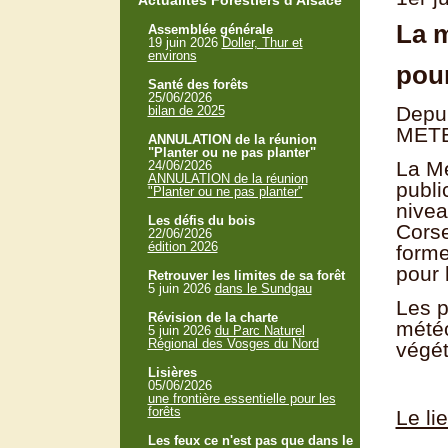
Actualités Forestiers d'Alsace
La m
Assemblée générale
19 juin 2026
Doller, Thur et
environs
pour
Santé des forêts
25/06/2026
Depui
bilan de 2025
METEO
ANNULATION de la réunion
"Planter ou ne pas planter"
La Mé
24/06/2026
ANNULATION de la réunion
publi
"Planter ou ne pas planter"
nivea
Les défis du bois
Corse
22/06/2026
édition 2026
forme
pour 
Retrouver les limites de sa forêt
5 juin 2026
dans le Sundgau
Les p
Révision de la charte
météo
5 juin 2026
du Parc Naturel
Régional des Vosges du Nord
végét
Lisières
05/06/2026
une frontière essentielle pour les
forêts
Le li
Les feux ce n'est pas que dans le