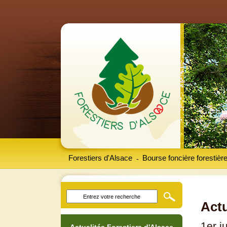
Forestiers d'Alsace
Bourse foncière forestièr
-
Actu
1er j