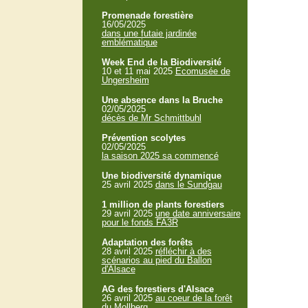
Promenade forestière
16/05/2025
dans une futaie jardinée
emblématique
Week End de la Biodiversité
10 et 11 mai 2025
Ecomusée de
Ungersheim
Une absence dans la Bruche
02/05/2025
décès de Mr Schmittbuhl
Prévention scolytes
02/05/2025
la saison 2025 sa commencé
Une biodiversité dynamique
25 avril 2025
dans le Sundgau
1 million de plants forestiers
29 avril 2025
une date anniversaire
pour le fonds FA3R
Adaptation des forêts
28 avril 2025
réfléchir à des
scénarios au pied du Ballon
d'Alsace
AG des forestiers d'Alsace
26 avril 2025
au coeur de la forêt
du Mollberg