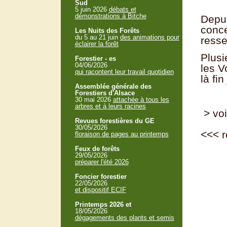
Sud
5 juin 2026
débats et
démonstrations à Bitche
Depui
conce
Les Nuits des Forêts
du 5 au 21 juin
des animations pour
resse
éclairer la forêt
Plusi
Forestier - es
04/06/2026
les V
qui racontent leur travail quotidien
là fi
Assemblée générale des
Forestiers d'Alsace
30 mai 2026
attachée à tous les
arbres et à leurs racines
> voi
Revues forestières du GE
30/05/2026
<<<
r
floraison de pages au printemps
Feux de forêts
29/05/2026
préparer l'été 2026
Foncier forestier
22/05/2026
et dispositif ECIF
Printemps 2026 et
18/05/2026
dégagements des plants et semis