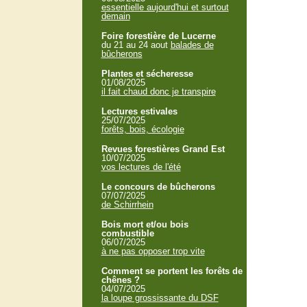
essentielle aujourd'hui et surtout
demain
Foire forestière de Lucerne
du 21 au 24 aout
balades de
bûcherons
Plantes et sécheresse
01/08/2025
il fait chaud donc je transpire
Lectures estivales
25/07/2025
forêts, bois, écologie
Revues forestières Grand Est
10/07/2025
vos lectures de l'été
Le concours de bûcherons
07/07/2025
de Schirrhein
Bois mort et/ou bois
combustible
06/07/2025
à ne pas opposer trop vite
Comment se portent les forêts de
chênes ?
04/07/2025
la loupe grossissante du DSF