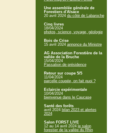
Une assemblée générale de
Forestiers d'Alsace
20 avril 2024
du côté de Labaroche
Cinq livres
18/04/2024
photos, science, voyage, géologie
Bois de Crise
15 avril 2024
annonce du Ministre
AG Association Forestière de la
vallée de la Bruche
15/04/2024
Passation de présidence
Retour sur coupe 5/5
11/04/2024
parcelle coupée, on fait quoi ?
Eclaircie expérimentale
10/04/2024
bienvenue dans le Caucase
Santé des forêts
avril 2024
bilan 2023 et alertes
2024
Salon FORST LIVE
12 au 14 avril 2024
le salon
forestier de la vallée du Rhin