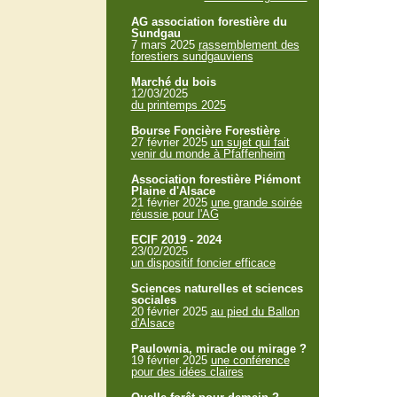
AG association forestière du
Sundgau
7 mars 2025
rassemblement des
forestiers sundgauviens
Marché du bois
12/03/2025
du printemps 2025
Bourse Foncière Forestière
27 février 2025
un sujet qui fait
venir du monde à Pfaffenheim
Association forestière Piémont
Plaine d'Alsace
21 février 2025
une grande soirée
réussie pour l'AG
ECIF 2019 - 2024
23/02/2025
un dispositif foncier efficace
Sciences naturelles et sciences
sociales
20 février 2025
au pied du Ballon
d'Alsace
Paulownia, miracle ou mirage ?
19 février 2025
une conférence
pour des idées claires