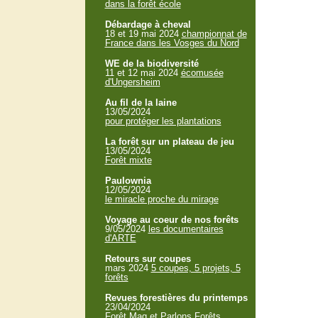
dans la forêt école
Débardage à cheval
18 et 19 mai 2024
championnat de
France dans les Vosges du Nord
WE de la biodiversité
11 et 12 mai 2024
écomusée
d'Ungersheim
Au fil de la laine
13/05/2024
pour protéger les plantations
La forêt sur un plateau de jeu
13/05/2024
Forêt mixte
Paulownia
12/05/2024
le miracle proche du mirage
Voyage au coeur de nos forêts
9/05/2024
les documentaires
d'ARTE
Retours sur coupes
mars 2024
5 coupes, 5 projets, 5
forêts
Revues forestières du printemps
23/04/2024
Forêt Mag et Parlons Forêts