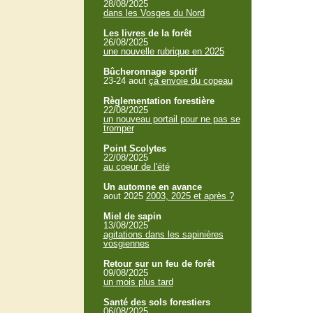
28/08/2025
dans les Vosges du Nord
Les livres de la forêt
26/08/2025
une nouvelle rubrique en 2025
Bûcheronnage sportif
23-24 aout
çà envoie du copeau
Règlementation forestière
22/08/2025
un nouveau portail pour ne pas se
tromper
Point Scolytes
22/08/2025
au coeur de l'été
Un automne en avance
aout 2025
2003, 2025 et après ?
Miel de sapin
13/08/2025
agitations dans les sapinières
vosgiennes
Retour sur un feu de forêt
09/08/2025
un mois plus tard
Santé des sols forestiers
06/08/2025