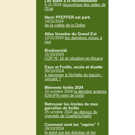
Les aides à la reconstitution
5-11-2024
réouverture des aides de
l'Etat
Henri PFEFFER est parti
14/11/2024
de la vallée de la Doller
Atlas forestier du Grand Est
12/11/2024
les dernières mises à
jour
Biodiversité
31/10/2024
COP N° 16 et situation en Alsace
Eaux et Forêts, excès et disette
30/10/2024
à raisonner à l'échelle du bassin -
versant ?
Mémento forêts 2024
10 octobre 2024
la dernière analyse
IGN-IFN vient de sortir
Retrouver les limites de mes
parcelles de forêts
25 octobre 2024
au dessus du
vignoble de Gueberschwihr
Comment vont les "sapins" ?
26/10/2024
le point sur les épicéas et les