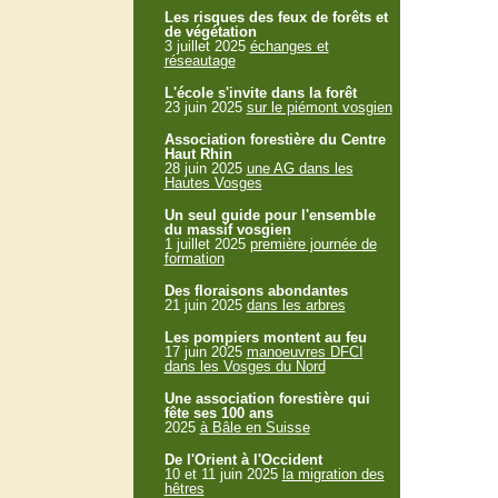
Les risques des feux de forêts et
de végétation
3 juillet 2025
échanges et
réseautage
L'école s'invite dans la forêt
23 juin 2025
sur le piémont vosgien
Association forestière du Centre
Haut Rhin
28 juin 2025
une AG dans les
Hautes Vosges
Un seul guide pour l'ensemble
du massif vosgien
1 juillet 2025
première journée de
formation
Des floraisons abondantes
21 juin 2025
dans les arbres
Les pompiers montent au feu
17 juin 2025
manoeuvres DFCI
dans les Vosges du Nord
Une association forestière qui
fête ses 100 ans
2025
à Bâle en Suisse
De l'Orient à l'Occident
10 et 11 juin 2025
la migration des
hêtres