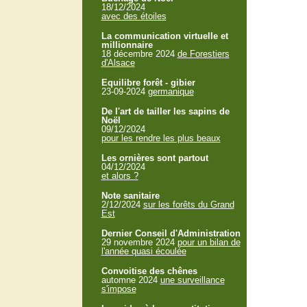
18/12/2024
avec des étoiles
La communication virtuelle et
millionnaire
18 décembre 2024
de Forestiers
d'Alsace
Equilibre forêt - gibier
23-09-2024
germanique
De l'art de tailler les sapins de
Noël
09/12/2024
pour les rendre les plus beaux
Les ornières sont partout
04/12/2024
et alors ?
Note sanitaire
2/12/2024
sur les forêts du Grand
Est
Dernier Conseil d'Administration
29 novembre 2024
pour un bilan de
l'année quasi écoulée
Convoitise des chênes
automne 2024
une surveillance
s'impose