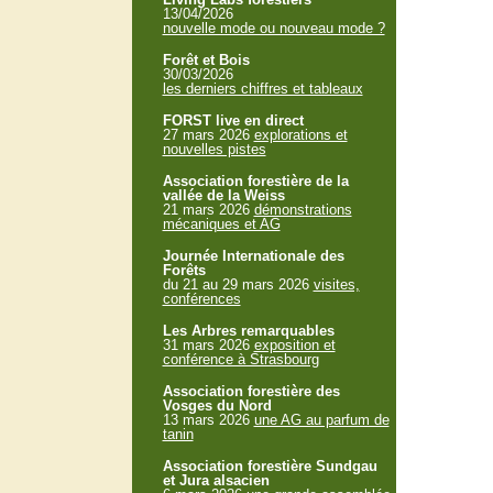
13/04/2026
nouvelle mode ou nouveau mode ?
Forêt et Bois
30/03/2026
les derniers chiffres et tableaux
FORST live en direct
27 mars 2026
explorations et
nouvelles pistes
Association forestière de la
vallée de la Weiss
21 mars 2026
démonstrations
mécaniques et AG
Journée Internationale des
Forêts
du 21 au 29 mars 2026
visites,
conférences
Les Arbres remarquables
31 mars 2026
exposition et
conférence à Strasbourg
Association forestière des
Vosges du Nord
13 mars 2026
une AG au parfum de
tanin
Association forestière Sundgau
et Jura alsacien