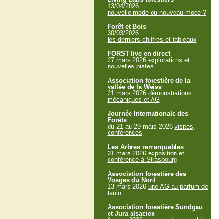
13/04/2026
nouvelle mode ou nouveau mode ?
Forêt et Bois
30/03/2026
les derniers chiffres et tableaux
FORST live en direct
27 mars 2026
explorations et
nouvelles pistes
Association forestière de la
vallée de la Weiss
21 mars 2026
démonstrations
mécaniques et AG
Journée Internationale des
Forêts
du 21 au 29 mars 2026
visites,
conférences
Les Arbres remarquables
31 mars 2026
exposition et
conférence à Strasbourg
Association forestière des
Vosges du Nord
13 mars 2026
une AG au parfum de
tanin
Association forestière Sundgau
et Jura alsacien