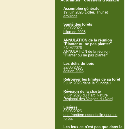
Actualités Forestiers d'Alsace
Assemblée générale
19 juin 2026
Doller, Thur et
environs
Santé des forêts
25/06/2026
bilan de 2025
ANNULATION de la réunion
"Planter ou ne pas planter"
24/06/2026
ANNULATION de la réunion
"Planter ou ne pas planter"
Les défis du bois
22/06/2026
édition 2026
Retrouver les limites de sa forêt
5 juin 2026
dans le Sundgau
Révision de la charte
5 juin 2026
du Parc Naturel
Régional des Vosges du Nord
Lisières
05/06/2026
une frontière essentielle pour les
forêts
Les feux ce n'est pas que dans le