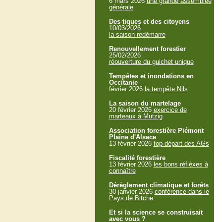
6 mars 2026
une grande assemblée
générale
Des tiques et des citoyens
10/03/2026
la saison redémarre
Renouvellement forestier
25/02/2026
réouverture du guichet unique
Tempêtes et inondations en
Occitanie
février 2026
la tempête Nils
La saison du martelage
20 février 2026
exercice de
marteaux à Mutzig
Association forestière Piémont
Plaine d'Alsace
13 février 2026
top départ des AGs
Fiscalité forestière
13 février 2026
les bons réflèxes à
connaître
Dérèglement climatique et forêts
30 janvier 2026
conférence dans le
Pays de Bitche
Et si la science se construisait
avec vous ?