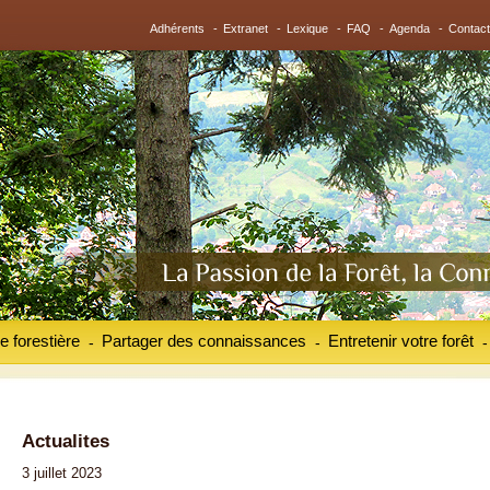
Adhérents
-
Extranet
-
Lexique
-
FAQ
-
Agenda
-
Contact
e forestière
Partager des connaissances
Entretenir votre forêt
-
-
-
Actualites
3 juillet 2023