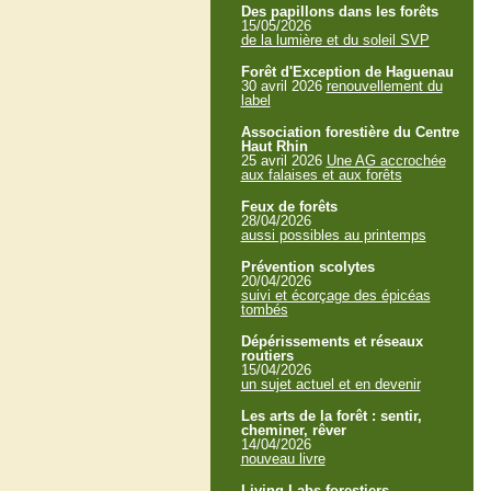
Des papillons dans les forêts
15/05/2026
de la lumière et du soleil SVP
Forêt d'Exception de Haguenau
30 avril 2026
renouvellement du
label
Association forestière du Centre
Haut Rhin
25 avril 2026
Une AG accrochée
aux falaises et aux forêts
Feux de forêts
28/04/2026
aussi possibles au printemps
Prévention scolytes
20/04/2026
suivi et écorçage des épicéas
tombés
Dépérissements et réseaux
routiers
15/04/2026
un sujet actuel et en devenir
Les arts de la forêt : sentir,
cheminer, rêver
14/04/2026
nouveau livre
Living Labs forestiers