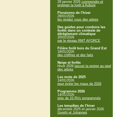
29 janvier 2026
comprendre et
protéger la forêt à Aubure
Floraisons de l'hiver
28/01/2026
les rendez vous des arbres
Des guides pour conduire les
forêts dans un contexte de
dérèglement climatique
20/01/2026
par le réseau RMT AFORCE
Filière forêt bois du Grand Est
18/01/2026
des chiffres et des faits
Neige et forêts
Hiver 2026
laisser la rentrer au pied
des arbres
Les mots de 2025
14/01/2026
pour éviter les maux de 2026
Programme 2026
14/01/2026
près de 15 RVs programmés
Les tempêtes de l'hiver
décembre 2025 et janvier 2026
Goretti et Johannes