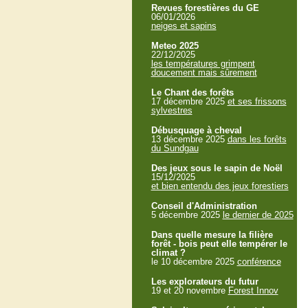
Revues forestières du GE
06/01/2026
neiges et sapins
Meteo 2025
22/12/2025
les températures grimpent
doucement mais sûrement
Le Chant des forêts
17 décembre 2025
et ses frissons
sylvestres
Débusquage à cheval
13 décembre 2025
dans les forêts
du Sundgau
Des jeux sous le sapin de Noël
15/12/2025
et bien entendu des jeux forestiers
Conseil d'Administration
5 décembre 2025
le dernier de 2025
Dans quelle mesure la filière
forêt - bois peut elle tempérer le
climat ?
le 10 décembre 2025
conférence
Les explorateurs du futur
19 et 20 novembre
Forest Innov