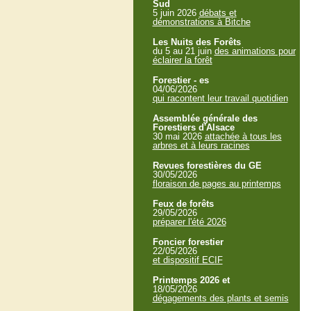
Sud
5 juin 2026
débats et
démonstrations à Bitche
Les Nuits des Forêts
du 5 au 21 juin
des animations pour
éclairer la forêt
Forestier - es
04/06/2026
qui racontent leur travail quotidien
Assemblée générale des
Forestiers d'Alsace
30 mai 2026
attachée à tous les
arbres et à leurs racines
Revues forestières du GE
30/05/2026
floraison de pages au printemps
Feux de forêts
29/05/2026
préparer l'été 2026
Foncier forestier
22/05/2026
et dispositif ECIF
Printemps 2026 et
18/05/2026
dégagements des plants et semis