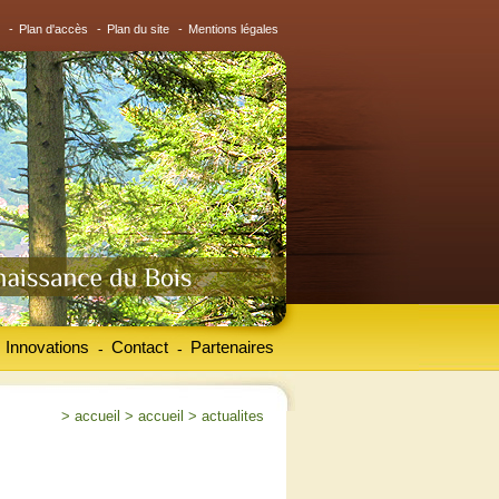
-
Plan d'accès
-
Plan du site
-
Mentions légales
Innovations
Contact
Partenaires
-
-
>
accueil
>
accueil
>
actualites