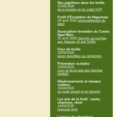
Des papillons dans les forêts
15/05/2026
de la lumière et du soleil SVP
Forêt d'Exception de Haguenau
30 avril 2026
renouvellement du
label
Association forestière du Centre
Haut Rhin
25 avril 2026
Une AG accrochée
aux falaises et aux forêts
Feux de forêts
28/04/2026
aussi possibles au printemps
Prévention scolytes
20/04/2026
suivi et écorçage des épicéas
tombés
Dépérissements et réseaux
routiers
15/04/2026
un sujet actuel et en devenir
Les arts de la forêt : sentir,
cheminer, rêver
14/04/2026
nouveau livre
Living Labs forestiers