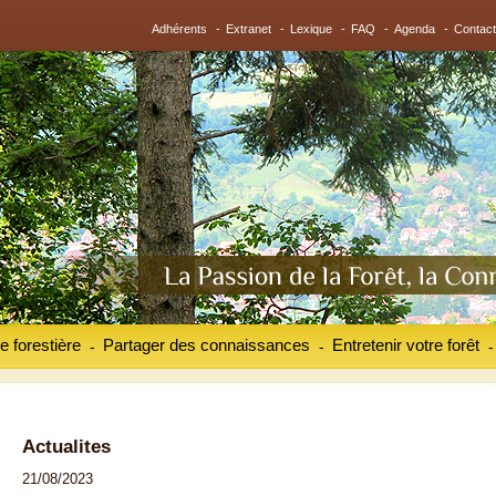
Adhérents
-
Extranet
-
Lexique
-
FAQ
-
Agenda
-
Contact
e forestière
Partager des connaissances
Entretenir votre forêt
-
-
-
Actualites
21/08/2023