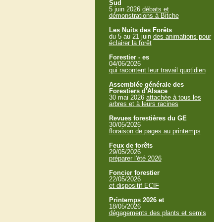
Sud
5 juin 2026
débats et
démonstrations à Bitche
Les Nuits des Forêts
du 5 au 21 juin
des animations pour
éclairer la forêt
Forestier - es
04/06/2026
qui racontent leur travail quotidien
Assemblée générale des
Forestiers d'Alsace
30 mai 2026
attachée à tous les
arbres et à leurs racines
Revues forestières du GE
30/05/2026
floraison de pages au printemps
Feux de forêts
29/05/2026
préparer l'été 2026
Foncier forestier
22/05/2026
et dispositif ECIF
Printemps 2026 et
18/05/2026
dégagements des plants et semis