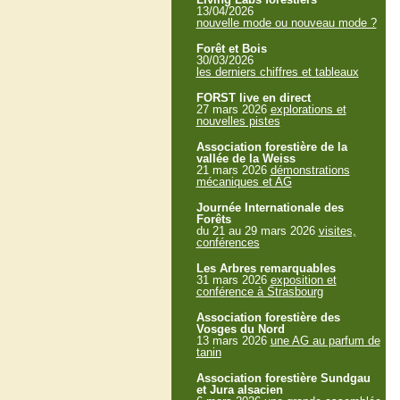
13/04/2026
nouvelle mode ou nouveau mode ?
Forêt et Bois
30/03/2026
les derniers chiffres et tableaux
FORST live en direct
27 mars 2026
explorations et
nouvelles pistes
Association forestière de la
vallée de la Weiss
21 mars 2026
démonstrations
mécaniques et AG
Journée Internationale des
Forêts
du 21 au 29 mars 2026
visites,
conférences
Les Arbres remarquables
31 mars 2026
exposition et
conférence à Strasbourg
Association forestière des
Vosges du Nord
13 mars 2026
une AG au parfum de
tanin
Association forestière Sundgau
et Jura alsacien