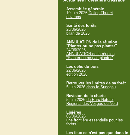
Actualités Forestiers d'Alsace
Assemblée générale
19 juin 2026
Doller, Thur et
environs
Santé des forêts
25/06/2026
bilan de 2025
ANNULATION de la réunion
"Planter ou ne pas planter"
24/06/2026
ANNULATION de la réunion
"Planter ou ne pas planter"
Les défis du bois
22/06/2026
édition 2026
Retrouver les limites de sa forêt
5 juin 2026
dans le Sundgau
Révision de la charte
5 juin 2026
du Parc Naturel
Régional des Vosges du Nord
Lisières
05/06/2026
une frontière essentielle pour les
forêts
Les feux ce n'est pas que dans le