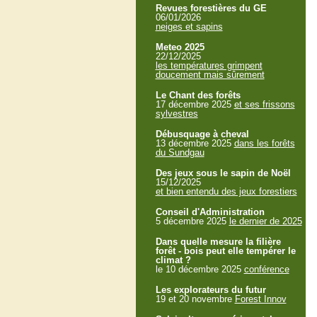
Revues forestières du GE
06/01/2026
neiges et sapins
Meteo 2025
22/12/2025
les températures grimpent
doucement mais sûrement
Le Chant des forêts
17 décembre 2025
et ses frissons
sylvestres
Débusquage à cheval
13 décembre 2025
dans les forêts
du Sundgau
Des jeux sous le sapin de Noël
15/12/2025
et bien entendu des jeux forestiers
Conseil d'Administration
5 décembre 2025
le dernier de 2025
Dans quelle mesure la filière
forêt - bois peut elle tempérer le
climat ?
le 10 décembre 2025
conférence
Les explorateurs du futur
19 et 20 novembre
Forest Innov