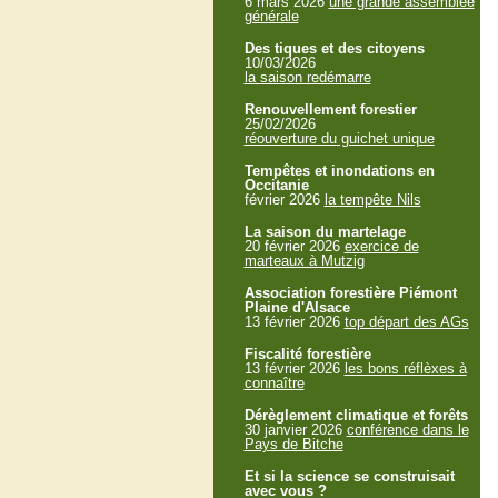
6 mars 2026
une grande assemblée
générale
Des tiques et des citoyens
10/03/2026
la saison redémarre
Renouvellement forestier
25/02/2026
réouverture du guichet unique
Tempêtes et inondations en
Occitanie
février 2026
la tempête Nils
La saison du martelage
20 février 2026
exercice de
marteaux à Mutzig
Association forestière Piémont
Plaine d'Alsace
13 février 2026
top départ des AGs
Fiscalité forestière
13 février 2026
les bons réflèxes à
connaître
Dérèglement climatique et forêts
30 janvier 2026
conférence dans le
Pays de Bitche
Et si la science se construisait
avec vous ?