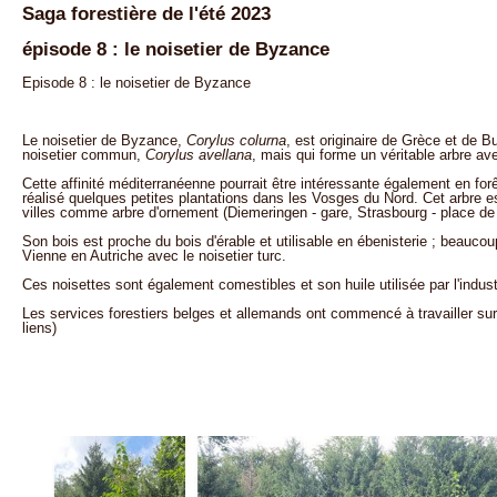
Saga forestière de l'été 2023
épisode 8 : le noisetier de Byzance
Episode 8 : le noisetier de Byzance
Le noisetier de Byzance,
Corylus colurna
, est originaire de Grèce et de Bul
noisetier commun,
Corylus avellana
, mais qui forme un véritable arbre av
Cette affinité méditerranéenne pourrait être intéressante également en for
réalisé quelques petites plantations dans les Vosges du Nord. Cet arbre e
villes comme arbre d'ornement (Diemeringen - gare, Strasbourg - place de 
Son bois est proche du bois d'érable et utilisable en ébenisterie ; beauco
Vienne en Autriche avec le noisetier turc.
Ces noisettes sont également comestibles et son huile utilisée par l'indust
Les services forestiers belges et allemands ont commencé à travailler sur
liens)