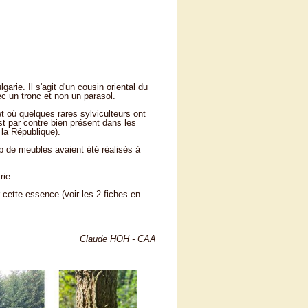
garie. Il s'agit d'un cousin oriental du
ec un tronc et non un parasol.
êt où quelques rares sylviculteurs ont
st par contre bien présent dans les
la République).
up de meubles avaient été réalisés à
rie.
 cette essence (voir les 2 fiches en
Claude HOH - CAA