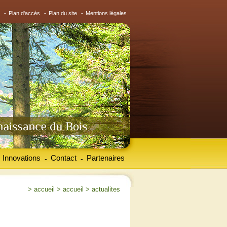
-
Plan d'accès
-
Plan du site
-
Mentions légales
Innovations
Contact
Partenaires
-
-
>
accueil
>
accueil
>
actualites