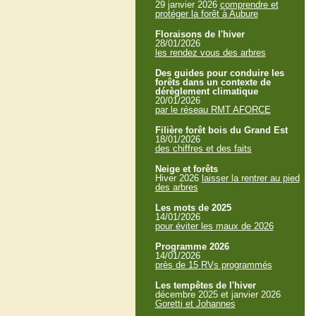
29 janvier 2026
comprendre et
protéger la forêt à Aubure
Floraisons de l'hiver
28/01/2026
les rendez vous des arbres
Des guides pour conduire les
forêts dans un contexte de
dérèglement climatique
20/01/2026
par le réseau RMT AFORCE
Filière forêt bois du Grand Est
18/01/2026
des chiffres et des faits
Neige et forêts
Hiver 2026
laisser la rentrer au pied
des arbres
Les mots de 2025
14/01/2026
pour éviter les maux de 2026
Programme 2026
14/01/2026
près de 15 RVs programmés
Les tempêtes de l'hiver
décembre 2025 et janvier 2026
Goretti et Johannes