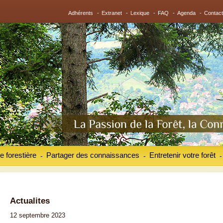
Adhérents
-
Extranet
-
Lexique
-
FAQ
-
Agenda
-
Contact
e forestière
Partager des connaissances
Entretenir votre forêt
-
-
-
Actualites
12 septembre 2023