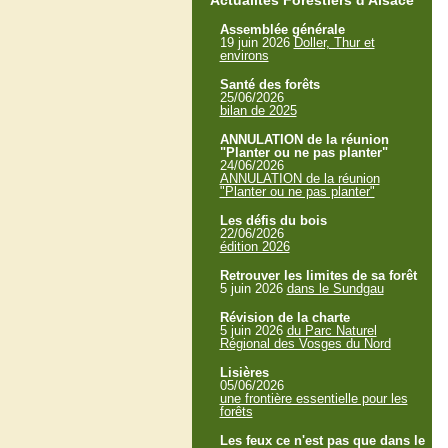
Actualités Forestiers d'Alsace
Assemblée générale
19 juin 2026
Doller, Thur et
environs
Santé des forêts
25/06/2026
bilan de 2025
ANNULATION de la réunion
"Planter ou ne pas planter"
24/06/2026
ANNULATION de la réunion
"Planter ou ne pas planter"
Les défis du bois
22/06/2026
édition 2026
Retrouver les limites de sa forêt
5 juin 2026
dans le Sundgau
Révision de la charte
5 juin 2026
du Parc Naturel
Régional des Vosges du Nord
Lisières
05/06/2026
une frontière essentielle pour les
forêts
Les feux ce n'est pas que dans le