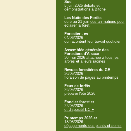
Sud
5 juin 2026
débats et
démonstrations à Bitche
Les Nuits des Forêts
du 5 au 21 juin
des animations pour
éclairer la forêt
Forestier - es
04/06/2026
qui racontent leur travail quotidien
Assemblée générale des
Forestiers d'Alsace
30 mai 2026
attachée à tous les
arbres et à leurs racines
Revues forestières du GE
30/05/2026
floraison de pages au printemps
Feux de forêts
29/05/2026
préparer l'été 2026
Foncier forestier
22/05/2026
et dispositif ECIF
Printemps 2026 et
18/05/2026
dégagements des plants et semis