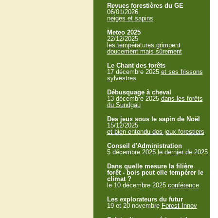
Revues forestières du GE
06/01/2026
neiges et sapins
Meteo 2025
22/12/2025
les températures grimpent
doucement mais sûrement
Le Chant des forêts
17 décembre 2025
et ses frissons
sylvestres
Débusquage à cheval
13 décembre 2025
dans les forêts
du Sundgau
Des jeux sous le sapin de Noël
15/12/2025
et bien entendu des jeux forestiers
Conseil d'Administration
5 décembre 2025
le dernier de 2025
Dans quelle mesure la filière
forêt - bois peut elle tempérer le
climat ?
le 10 décembre 2025
conférence
Les explorateurs du futur
19 et 20 novembre
Forest Innov