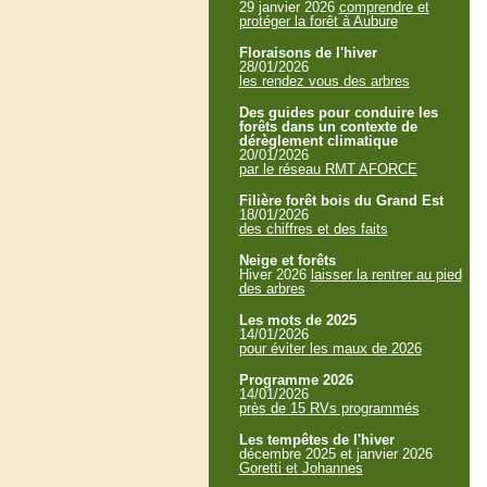
29 janvier 2026
comprendre et
protéger la forêt à Aubure
Floraisons de l'hiver
28/01/2026
les rendez vous des arbres
Des guides pour conduire les
forêts dans un contexte de
dérèglement climatique
20/01/2026
par le réseau RMT AFORCE
Filière forêt bois du Grand Est
18/01/2026
des chiffres et des faits
Neige et forêts
Hiver 2026
laisser la rentrer au pied
des arbres
Les mots de 2025
14/01/2026
pour éviter les maux de 2026
Programme 2026
14/01/2026
près de 15 RVs programmés
Les tempêtes de l'hiver
décembre 2025 et janvier 2026
Goretti et Johannes