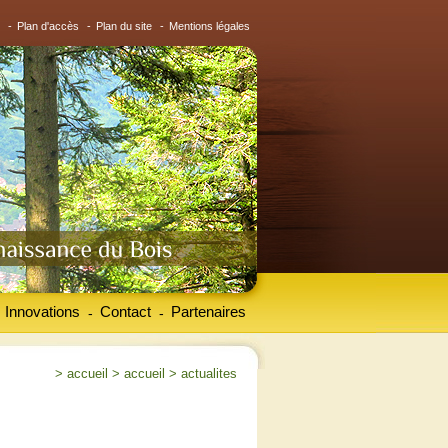
-
Plan d'accès
-
Plan du site
-
Mentions légales
Innovations
Contact
Partenaires
-
-
>
accueil
>
accueil
>
actualites