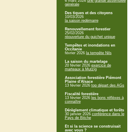
6 mars 2026
une grande assemblée
générale
Des tiques et des citoyens
10/03/2026
la saison redémarre
Renouvellement forestier
25/02/2026
réouverture du guichet unique
Tempêtes et inondations en
Occitanie
février 2026
la tempête Nils
La saison du martelage
20 février 2026
exercice de
marteaux à Mutzig
Association forestière Piémont
Plaine d'Alsace
13 février 2026
top départ des AGs
Fiscalité forestière
13 février 2026
les bons réflèxes à
connaître
Dérèglement climatique et forêts
30 janvier 2026
conférence dans le
Pays de Bitche
Et si la science se construisait
avec vous ?