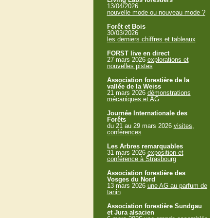
13/04/2026
nouvelle mode ou nouveau mode ?
Forêt et Bois
30/03/2026
les derniers chiffres et tableaux
FORST live en direct
27 mars 2026
explorations et
nouvelles pistes
Association forestière de la
vallée de la Weiss
21 mars 2026
démonstrations
mécaniques et AG
Journée Internationale des
Forêts
du 21 au 29 mars 2026
visites,
conférences
Les Arbres remarquables
31 mars 2026
exposition et
conférence à Strasbourg
Association forestière des
Vosges du Nord
13 mars 2026
une AG au parfum de
tanin
Association forestière Sundgau
et Jura alsacien