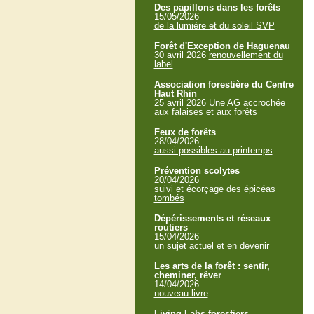
Des papillons dans les forêts
15/05/2026
de la lumière et du soleil SVP
Forêt d'Exception de Haguenau
30 avril 2026
renouvellement du
label
Association forestière du Centre
Haut Rhin
25 avril 2026
Une AG accrochée
aux falaises et aux forêts
Feux de forêts
28/04/2026
aussi possibles au printemps
Prévention scolytes
20/04/2026
suivi et écorçage des épicéas
tombés
Dépérissements et réseaux
routiers
15/04/2026
un sujet actuel et en devenir
Les arts de la forêt : sentir,
cheminer, rêver
14/04/2026
nouveau livre
Living Labs forestiers