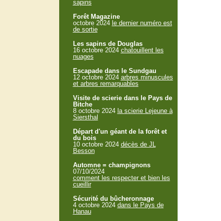
sapins
Forêt Magazine
octobre 2024
le dernier numéro est
de sortie
Les sapins de Douglas
16 octobre 2024
chatouillent les
nuages
Escapade dans le Sundgau
12 octobre 2024
arbres minuscules
et arbres remarquables
Visite de scierie dans le Pays de
Bitche
8 octobre 2024
la scierie Lejeune à
Siersthal
Départ d'un géant de la forêt et
du bois
10 octobre 2024
décès de JL
Besson
Automne = champignons
07/10/2024
comment les respecter et bien les
cueillir
Sécurité du bûcheronnage
4 octobre 2024
dans le Pays de
Hanau