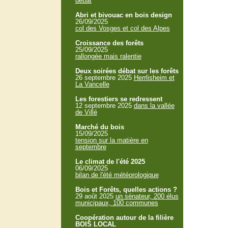
débat
Abri et bivouac en bois design
26/09/2025
col des Vosges et col des Alpes
Croissance des forêts
25/09/2025
rallongée mais ralentie
Deux soirées débat sur les forêts
26 septembre 2025
Herrlisheim et
La Vancelle
Les forestiers se redressent
12 septembre 2025
dans la vallée
de Villé
Marché du bois
15/09/2025
tension sur la matière en
septembre
Le climat de l'été 2025
06/09/2025
bilan de l'été météorologique
Bois et Forêts, quelles actions ?
29 août 2025
un sénateur, 200 élus
municipaux, 100 communes
Coopération autour de la filière
BOIS LOCAL