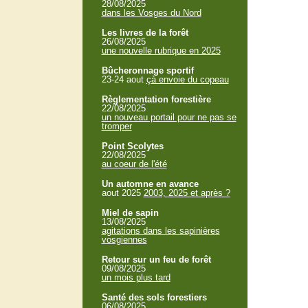
28/08/2025
dans les Vosges du Nord
Les livres de la forêt
26/08/2025
une nouvelle rubrique en 2025
Bûcheronnage sportif
23-24 aout
çà envoie du copeau
Règlementation forestière
22/08/2025
un nouveau portail pour ne pas se
tromper
Point Scolytes
22/08/2025
au coeur de l'été
Un automne en avance
aout 2025
2003, 2025 et après ?
Miel de sapin
13/08/2025
agitations dans les sapinières
vosgiennes
Retour sur un feu de forêt
09/08/2025
un mois plus tard
Santé des sols forestiers
06/08/2025