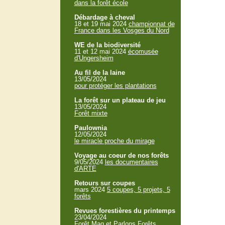
dans la forêt école
Débardage à cheval
18 et 19 mai 2024
championnat de
France dans les Vosges du Nord
WE de la biodiversité
11 et 12 mai 2024
écomusée
d'Ungersheim
Au fil de la laine
13/05/2024
pour protéger les plantations
La forêt sur un plateau de jeu
13/05/2024
Forêt mixte
Paulownia
12/05/2024
le miracle proche du mirage
Voyage au coeur de nos forêts
9/05/2024
les documentaires
d'ARTE
Retours sur coupes
mars 2024
5 coupes, 5 projets, 5
forêts
Revues forestières du printemps
23/04/2024
Forêt Mag et Parlons Forêts