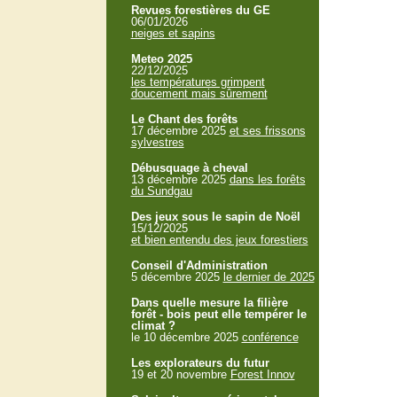
Revues forestières du GE
06/01/2026
neiges et sapins
Meteo 2025
22/12/2025
les températures grimpent
doucement mais sûrement
Le Chant des forêts
17 décembre 2025
et ses frissons
sylvestres
Débusquage à cheval
13 décembre 2025
dans les forêts
du Sundgau
Des jeux sous le sapin de Noël
15/12/2025
et bien entendu des jeux forestiers
Conseil d'Administration
5 décembre 2025
le dernier de 2025
Dans quelle mesure la filière
forêt - bois peut elle tempérer le
climat ?
le 10 décembre 2025
conférence
Les explorateurs du futur
19 et 20 novembre
Forest Innov