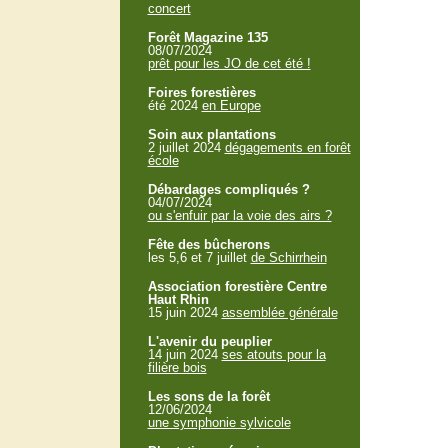
concert
Forêt Magazine 135
08/07/2024
prêt pour les JO de cet été !
Foires forestières
été 2024
en Europe
Soin aux plantations
2 juillet 2024
dégagements en forêt
école
Débardages compliqués ?
04/07/2024
ou s'enfuir par la voie des airs ?
Fête des bûcherons
les 5,6 et 7 juillet
de Schirrhein
Association forestière Centre
Haut Rhin
15 juin 2024
assemblée générale
L'avenir du peuplier
14 juin 2024
ses atouts pour la
filière bois
Les sons de la forêt
12/06/2024
une symphonie sylvicole