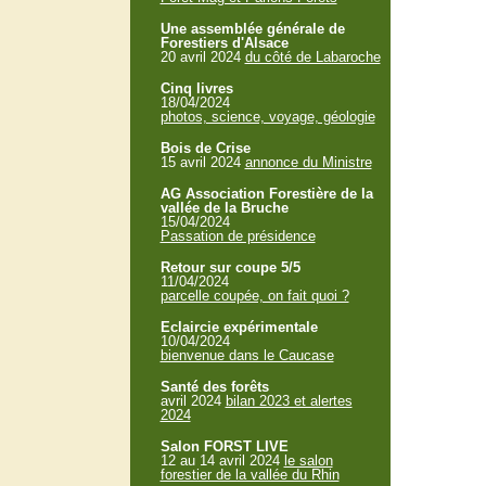
Une assemblée générale de
Forestiers d'Alsace
20 avril 2024
du côté de Labaroche
Cinq livres
18/04/2024
photos, science, voyage, géologie
Bois de Crise
15 avril 2024
annonce du Ministre
AG Association Forestière de la
vallée de la Bruche
15/04/2024
Passation de présidence
Retour sur coupe 5/5
11/04/2024
parcelle coupée, on fait quoi ?
Eclaircie expérimentale
10/04/2024
bienvenue dans le Caucase
Santé des forêts
avril 2024
bilan 2023 et alertes
2024
Salon FORST LIVE
12 au 14 avril 2024
le salon
forestier de la vallée du Rhin