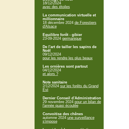
18/12/2024
avec des étoiles
La communication virtuelle et
millionnaire
18 décembre 2024
de Forestiers
d'Alsace
Equilibre forêt - gibier
23-09-2024
germanique
De l'art de tailler les sapins de
Noël
09/12/2024
pour les rendre les plus beaux
Les ornières sont partout
04/12/2024
et alors ?
Note sanitaire
2/12/2024
sur les forêts du Grand
Est
Dernier Conseil d'Administration
29 novembre 2024
pour un bilan de
l'année quasi écoulée
Convoitise des chênes
automne 2024
une surveillance
s'impose