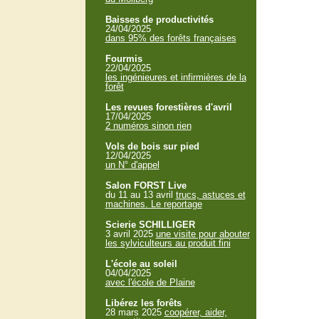
Baisses de productivités
24/04/2025
dans 95% des forêts françaises
Fourmis
22/04/2025
les ingénieures et infirmières de la
forêt
Les revues forestières d'avril
17/04/2025
2 numéros sinon rien
Vols de bois sur pied
12/04/2025
un N° d'appel
Salon FORST Live
du 11 au 13 avril
trucs, astuces et
machines. Le reportage
Scierie SCHILLIGER
3 avril 2025
une visite pour abouter
les sylviculteurs au produit fini
L'école au soleil
04/04/2025
avec l'école de Plaine
Libérez les forêts
28 mars 2025
coopérer, aider,