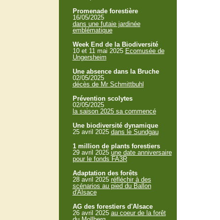
Promenade forestière
16/05/2025
dans une futaie jardinée
emblématique
Week End de la Biodiversité
10 et 11 mai 2025
Ecomusée de
Ungersheim
Une absence dans la Bruche
02/05/2025
décès de Mr Schmittbuhl
Prévention scolytes
02/05/2025
la saison 2025 sa commencé
Une biodiversité dynamique
25 avril 2025
dans le Sundgau
1 million de plants forestiers
29 avril 2025
une date anniversaire
pour le fonds FA3R
Adaptation des forêts
28 avril 2025
réfléchir à des
scénarios au pied du Ballon
d'Alsace
AG des forestiers d'Alsace
26 avril 2025
au coeur de la forêt
du Mollberg