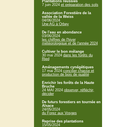
Plantations réussies
7 juin 2024
et préparation des sols
Association Forestière de la
vallée de la Weiss
04/06/2024
Une AG à Orbey
De l'eau en abondance
03/06/2024
les chiffres de l'hiver
météorologique et de l'année 2024
Cultiver le bon mélange
30 mai 2024
dans les forêts du
Ried
Aménagements cynégétiques
17 mai 2024
concilier chasse et
production de bois de qualité
Enrichir les forêts de la Haute
Bruche
24 MAI 2024
observer, réfléchir,
décider
De futurs forestiers en tournée en
Alsace
24/05/2024
du Forez aux Vosges
Reprise des plantations
15/05/2024