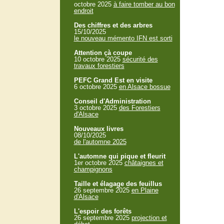
octobre 2025
à faire tomber au bon
endroit
Des chiffres et des arbres
15/10/2025
le nouveau mémento IFN est sorti
Attention çà coupe
10 octobre 2025
sécurité des
travaux forestiers
PEFC Grand Est en visite
6 octobre 2025
en Alsace bossue
Conseil d'Administration
3 octobre 2025
des Forestiers
d'Alsace
Nouveaux livres
08/10/2025
de l'automne 2025
L'automne qui pique et fleurit
1er octobre 2025
châtaignes et
champignons
Taille et élagage des feuillus
26 septembre 2025
en Plaine
d'Alsace
L'espoir des forêts
26 septembre 2025
projection et