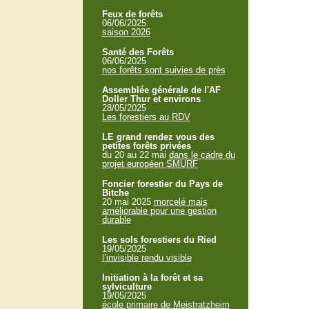
Feux de forêts
06/06/2025
saison 2026
Santé des Forêts
06/06/2025
nos forêts sont suivies de près
Assemblée générale de l'AF
Doller Thur et environs
28/05/2025
Les forestiers au RDV
LE grand rendez vous des
petites forêts privées
du 20 au 22 mai
dans le cadre du
projet européen SMURF
Foncier forestier du Pays de
Bitche
20 mai 2025
morcelé mais
améliorable pour une gestion
durable
Les sols forestiers du Ried
19/05/2025
l’invisible rendu visible
Initiation à la forêt et sa
sylviculture
19/05/2025
école primaire de Meistratzheim