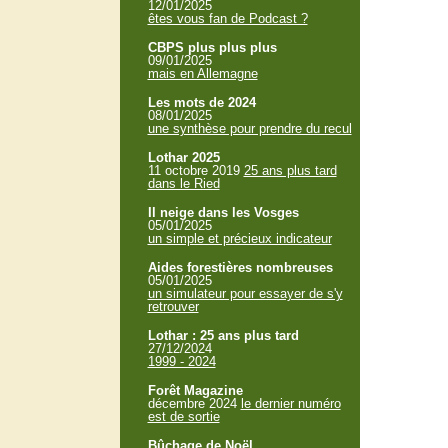
12/01/2025
êtes vous fan de Podcast ?
CBPS plus plus plus
09/01/2025
mais en Allemagne
Les mots de 2024
08/01/2025
une synthèse pour prendre du recul
Lothar 2025
11 octobre 2019
25 ans plus tard
dans le Ried
Il neige dans les Vosges
05/01/2025
un simple et précieux indicateur
Aides forestières nombreuses
05/01/2025
un simulateur pour essayer de s'y
retrouver
Lothar : 25 ans plus tard
27/12/2024
1999 - 2024
Forêt Magazine
décembre 2024
le dernier numéro
est de sortie
Bûchage de Noël