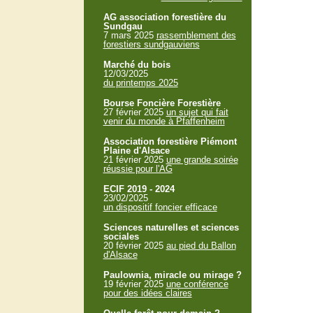
AG association forestière du
Sundgau
7 mars 2025
rassemblement des
forestiers sundgauviens
Marché du bois
12/03/2025
du printemps 2025
Bourse Foncière Forestière
27 février 2025
un sujet qui fait
venir du monde à Pfaffenheim
Association forestière Piémont
Plaine d'Alsace
21 février 2025
une grande soirée
réussie pour l'AG
ECIF 2019 - 2024
23/02/2025
un dispositif foncier efficace
Sciences naturelles et sciences
sociales
20 février 2025
au pied du Ballon
d'Alsace
Paulownia, miracle ou mirage ?
19 février 2025
une conférence
pour des idées claires