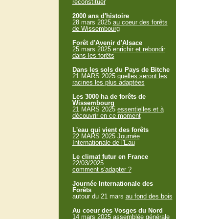
reconstituer
2000 ans d'histoire
28 mars 2025
au coeur des forêts
de Wissembourg
Forêt d'Avenir d'Alsace
25 mars 2025
enrichir et rebondir
dans les forêts
Dans les sols du Pays de Bitche
21 MARS 2025
quelles seront les
racines les plus adaptées
Les 3000 ha de forêts de
Wissembourg
21 MARS 2025
essentielles et à
découvrir en ce moment
L'eau qui vient des forêts
22 MARS 2025
Journée
Internationale de l'Eau
Le climat futur en France
22/03/2025
comment s'adapter ?
Journée Internationale des
Forêts
autour du 21 mars
au fond des bois
Au coeur des Vosges du Nord
14 mars 2025
assemblée générale