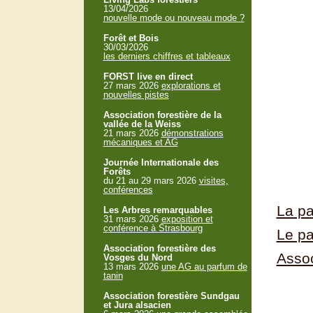
13/04/2026
nouvelle mode ou nouveau mode ?
Forêt et Bois
30/03/2026
les derniers chiffres et tableaux
FORST live en direct
27 mars 2026
explorations et
nouvelles pistes
Association forestière de la
vallée de la Weiss
21 mars 2026
démonstrations
mécaniques et AG
Journée Internationale des
Forêts
du 21 au 29 mars 2026
visites,
conférences
La pa
Les Arbres remarquables
31 mars 2026
exposition et
conférence à Strasbourg
Le pa
Association forestière des
Assoc
Vosges du Nord
13 mars 2026
une AG au parfum de
tanin
Association forestière Sundgau
et Jura alsacien