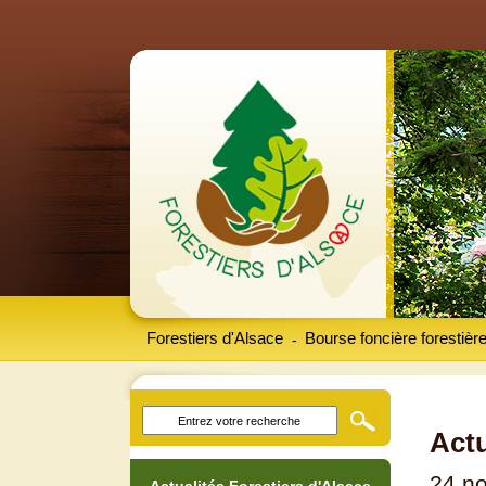
Forestiers d'Alsace
Bourse foncière forestièr
-
Actu
24 n