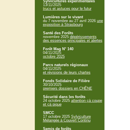
Sylvicultures expérimentales
13/11/2025
trucs et astuces pour le futur
Lumières sur le vivant
du 7 novembre au 27 avril 2026
une
exposition à Strasbourg
Santé des Forêts
novembre 2025
dépérissements
des essences principales et alertes
Forêt Mag N° 140
04/11/2025
octobre 2025
Parcs naturels régionaux
04/11/2025
et révisions de leurs chartes
Fonds Solidaire de Filière
30/10/2025
premiers dossiers en CHÊNE
Sécurité dans les forêts
24 octobre 2025
attention çà coupe
et çà pique
SMCC
17 octobre 2025
Sylviculture
Mélangée à Couvert Continu
Semis de forêts