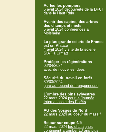
Au feu les pompiers
6 avril 2024
découverte de la DFCI
dans le Haut Rhin
Avenir des sapins, des arbres
des champs et miels
5 avril 2024
conférences à
Molsheim
La plus grande scierie de France
est en Alsace
4 avril 2024
visite de la scierie
SIAT à Urmatt
Protéger les régénérations
03/04/2024
avec de nouvelles idées
Sécurité du travail en forêt
30/03/2024
gare au rebond de tronçonneuse
L'ombre des pins sylvestres
22 mars 2024
pour la Journée
Internationale des Forêts
AG des Vosges du Nord
22 mars 2024
au coeur du massif
Retour sur coupe 4/5
22 mars 2024
les châtaignes
continuent à tomber 10 ans plus