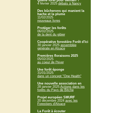
Quelle forêt pour demain ?
4 février 2025
débats à Nancy
Des bûcherons qui manient la
hache et la plume
11/02/2025
nouveaux livres
Protéger les forêts
06/02/2025
de la dent du gibier
Coopérative forestière Forêt d'Ici
30 janvier 2025
assemblée
générale en Alsace
Premières floraisons 2025
05/02/2025
au coeur de l'hiver
Une forêt éponge
31/01/2025
dans un concept "One Health"
Une nouvelle association en
28 janvier 2025
Actions dans les
forêts du Pays de Bitche
Projet européen SMURF
20 décembre 2024
avec les
Forestiers d'Alsace
La Forêt à écouter