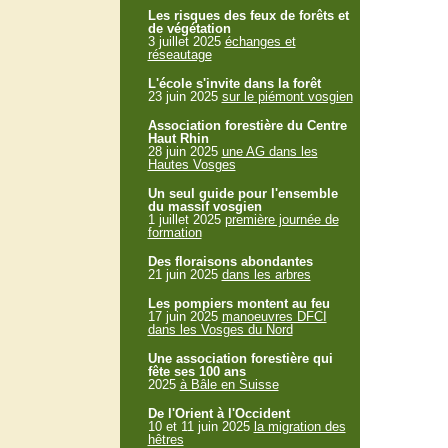
Les risques des feux de forêts et
de végétation
3 juillet 2025
échanges et
réseautage
L'école s'invite dans la forêt
23 juin 2025
sur le piémont vosgien
Association forestière du Centre
Haut Rhin
28 juin 2025
une AG dans les
Hautes Vosges
Un seul guide pour l'ensemble
du massif vosgien
1 juillet 2025
première journée de
formation
Des floraisons abondantes
21 juin 2025
dans les arbres
Les pompiers montent au feu
17 juin 2025
manoeuvres DFCI
dans les Vosges du Nord
Une association forestière qui
fête ses 100 ans
2025
à Bâle en Suisse
De l'Orient à l'Occident
10 et 11 juin 2025
la migration des
hêtres