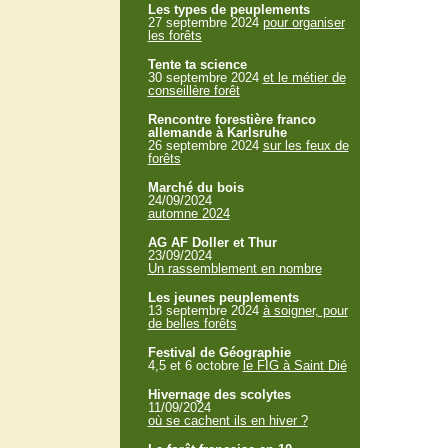
Les types de peuplements
27 septembre 2024
pour organiser
les forêts
Tente ta science
30 septembre 2024
et le métier de
conseillère forêt
Rencontre forestière franco
allemande à Karlsruhe
26 septembre 2024
sur les feux de
forêts
Marché du bois
24/09/2024
automne 2024
AG AF Doller et Thur
23/09/2024
Un rassemblement en nombre
Les jeunes peuplements
13 septembre 2024
à soigner, pour
de belles forêts
Festival de Géographie
4,5 et 6 octobre
le FIG à Saint Dié
Hivernage des scolytes
11/09/2024
où se cachent ils en hiver ?