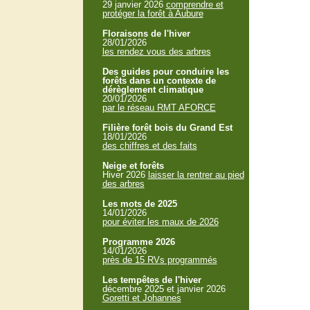
29 janvier 2026
comprendre et
protéger la forêt à Aubure
Floraisons de l'hiver
28/01/2026
les rendez vous des arbres
Des guides pour conduire les
forêts dans un contexte de
dérèglement climatique
20/01/2026
par le réseau RMT AFORCE
Filière forêt bois du Grand Est
18/01/2026
des chiffres et des faits
Neige et forêts
Hiver 2026
laisser la rentrer au pied
des arbres
Les mots de 2025
14/01/2026
pour éviter les maux de 2026
Programme 2026
14/01/2026
près de 15 RVs programmés
Les tempêtes de l'hiver
décembre 2025 et janvier 2026
Goretti et Johannes