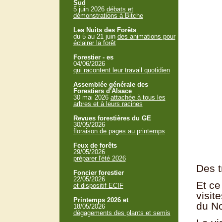
Sud
5 juin 2026
débats et
démonstrations à Bitche
Les Nuits des Forêts
du 5 au 21 juin
des animations pour
éclairer la forêt
Forestier - es
04/06/2026
qui racontent leur travail quotidien
Assemblée générale des
Forestiers d'Alsace
30 mai 2026
attachée à tous les
arbres et à leurs racines
Revues forestières du GE
30/05/2026
floraison de pages au printemps
Feux de forêts
29/05/2026
préparer l'été 2026
Des t
Foncier forestier
22/05/2026
Et ce
et dispositif ECIF
visit
Printemps 2026 et
du No
18/05/2026
dégagements des plants et semis