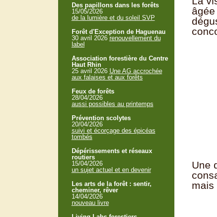
La vi
Des papillons dans les forêts
âgée 
15/05/2026
de la lumière et du soleil SVP
dégus
conco
Forêt d'Exception de Haguenau
30 avril 2026
renouvellement du
label
Association forestière du Centre
Haut Rhin
25 avril 2026
Une AG accrochée
aux falaises et aux forêts
Feux de forêts
28/04/2026
aussi possibles au printemps
Prévention scolytes
20/04/2026
suivi et écorçage des épicéas
tombés
Dépérissements et réseaux
routiers
Une d
15/04/2026
un sujet actuel et en devenir
consa
mais 
Les arts de la forêt : sentir,
cheminer, rêver
14/04/2026
nouveau livre
Living Labs forestiers