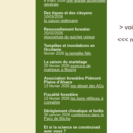
6 mars 2026
une grande assemblée
générale
Des tiques et des citoyens
10/03/2026
la saison redémarre
> voi
Renouvellement forestier
25/02/2026
réouverture du guichet unique
<<<
r
Tempêtes et inondations en
Occitanie
février 2026
la tempête Nils
La saison du martelage
20 février 2026
exercice de
marteaux à Mutzig
Association forestière Piémont
Plaine d'Alsace
13 février 2026
top départ des AGs
Fiscalité forestière
13 février 2026
les bons réflèxes à
connaître
Dérèglement climatique et forêts
30 janvier 2026
conférence dans le
Pays de Bitche
Et si la science se construisait
avec vous ?