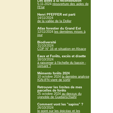
Les aides à la reconstitution
5-11-2024
réouverture des aides de
l'Etat
Henri PFEFFER est parti
14/11/2024
de la vallée de la Doller
Atlas forestier du Grand Est
12/11/2024
les dernières mises à
jour
Biodiversité
31/10/2024
COP N° 16 et situation en Alsace
Eaux et Forêts, excès et disette
30/10/2024
à raisonner à l'échelle du bassin -
versant ?
Mémento forêts 2024
10 octobre 2024
la dernière analyse
IGN-IFN vient de sortir
Retrouver les limites de mes
parcelles de forêts
25 octobre 2024
au dessus du
vignoble de Gueberschwihr
Comment vont les "sapins" ?
26/10/2024
le point sur les épicéas et les