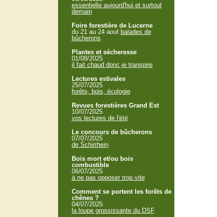
essentielle aujourd'hui et surtout
demain
Foire forestière de Lucerne
du 21 au 24 aout
balades de
bûcherons
Plantes et sécheresse
01/08/2025
il fait chaud donc je transpire
Lectures estivales
25/07/2025
forêts, bois, écologie
Revues forestières Grand Est
10/07/2025
vos lectures de l'été
Le concours de bûcherons
07/07/2025
de Schirrhein
Bois mort et/ou bois
combustible
06/07/2025
à ne pas opposer trop vite
Comment se portent les forêts de
chênes ?
04/07/2025
la loupe grossissante du DSF