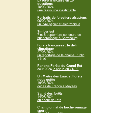
La forêt française en 10
questions
10/09/2024
une ressource inestimable
Portraits de forestiers alsaciens
06/09/2024
un livre papier et électronique
Timberfest
7 et 8 septembre
concours de
bûcheronnage à Sarrebourg
Forêts françaises : le défi
climatique
27/08/2024
un reportage de la chaîne Public
Sénat
Parlons Forêts du Grand Est
août 2024
la revue du CNPF
Un Maître des Eaux et Forêts
nous quitte
19/08/2024
décès de François Moyses
Santé des forêts
14/08/2024
au coeur de l'été
Championnat de bucheronnage
sportif