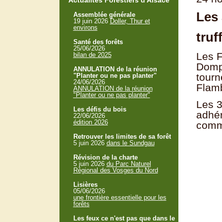
Actualités Forestiers d'Alsace
Les 
Assemblée générale
19 juin 2026
Doller, Thur et
environs
truf
Santé des forêts
25/06/2026
Les F
bilan de 2025
Dompa
ANNULATION de la réunion
tourn
"Planter ou ne pas planter"
24/06/2026
Flam
ANNULATION de la réunion
"Planter ou ne pas planter"
Les 3
Les défis du bois
adhér
22/06/2026
édition 2026
comme
Retrouver les limites de sa forêt
5 juin 2026
dans le Sundgau
Révision de la charte
5 juin 2026
du Parc Naturel
Régional des Vosges du Nord
Lisières
05/06/2026
une frontière essentielle pour les
forêts
Les feux ce n'est pas que dans le