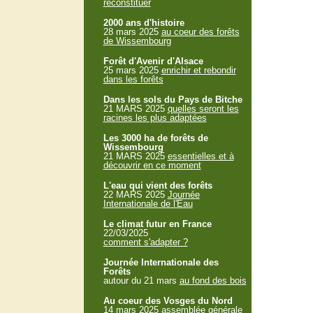
reconstituer
2000 ans d'histoire
28 mars 2025
au coeur des forêts
de Wissembourg
Forêt d'Avenir d'Alsace
25 mars 2025
enrichir et rebondir
dans les forêts
Dans les sols du Pays de Bitche
21 MARS 2025
quelles seront les
racines les plus adaptées
Les 3000 ha de forêts de
Wissembourg
21 MARS 2025
essentielles et à
découvrir en ce moment
L'eau qui vient des forêts
22 MARS 2025
Journée
Internationale de l'Eau
Le climat futur en France
22/03/2025
comment s'adapter ?
Journée Internationale des
Forêts
autour du 21 mars
au fond des bois
Au coeur des Vosges du Nord
14 mars 2025
assemblée générale