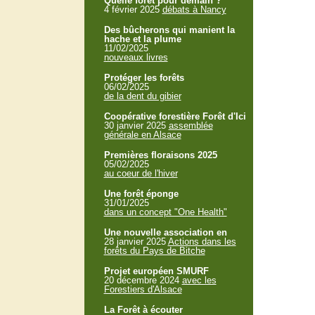
Quelle forêt pour demain ?
4 février 2025
débats à Nancy
Des bûcherons qui manient la
hache et la plume
11/02/2025
nouveaux livres
Protéger les forêts
06/02/2025
de la dent du gibier
Coopérative forestière Forêt d'Ici
30 janvier 2025
assemblée
générale en Alsace
Premières floraisons 2025
05/02/2025
au coeur de l'hiver
Une forêt éponge
31/01/2025
dans un concept "One Health"
Une nouvelle association en
28 janvier 2025
Actions dans les
forêts du Pays de Bitche
Projet européen SMURF
20 décembre 2024
avec les
Forestiers d'Alsace
La Forêt à écouter