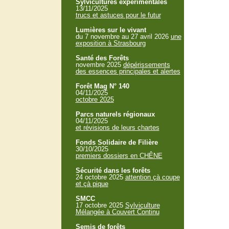
Sylvicultures expérimentales
13/11/2025
trucs et astuces pour le futur
Lumières sur le vivant
du 7 novembre au 27 avril 2026
une
exposition à Strasbourg
Santé des Forêts
novembre 2025
dépérissements
des essences principales et alertes
Forêt Mag N° 140
04/11/2025
octobre 2025
Parcs naturels régionaux
04/11/2025
et révisions de leurs chartes
Fonds Solidaire de Filière
30/10/2025
premiers dossiers en CHÊNE
Sécurité dans les forêts
24 octobre 2025
attention çà coupe
et çà pique
SMCC
17 octobre 2025
Sylviculture
Mélangée à Couvert Continu
Semis de forêts