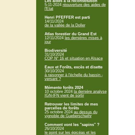
Les aides à la reconstitution
5-11-2024
réouverture des aides de
l'Etat
Henri PFEFFER est parti
14/11/2024
de la vallée de la Doller
Atlas forestier du Grand Est
12/11/2024
les dernières mises à
jour
Biodiversité
31/10/2024
COP N° 16 et situation en Alsace
Eaux et Forêts, excès et disette
30/10/2024
à raisonner à l'échelle du bassin -
versant ?
Mémento forêts 2024
10 octobre 2024
la dernière analyse
IGN-IFN vient de sortir
Retrouver les limites de mes
parcelles de forêts
25 octobre 2024
au dessus du
vignoble de Gueberschwihr
Comment vont les "sapins" ?
26/10/2024
le point sur les épicéas et les