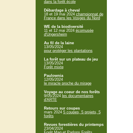
dans la forêt école
Débardage à cheval
18 et 19 mai 2024
championnat de
France dans les Vosges du Nord
WE de la biodiversité
11 et 12 mai 2024
écomusée
d'Ungersheim
Au fil de la laine
13/05/2024
pour protéger les plantations
La forêt sur un plateau de jeu
13/05/2024
Forêt mixte
Paulownia
12/05/2024
le miracle proche du mirage
Voyage au coeur de nos forêts
9/05/2024
les documentaires
d'ARTE
Retours sur coupes
mars 2024
5 coupes, 5 projets, 5
forêts
Revues forestières du printemps
23/04/2024
Forêt Mag et Parlons Forêts