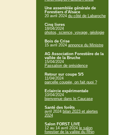
Une assemblée générale de
Forestiers d'Alsace
20 avril 2024
du côté de Labaroche
Cinq livres
18/04/2024
photos, science, voyage, géologie
Bois de Crise
15 avril 2024
annonce du Ministre
AG Association Forestière de la
vallée de la Bruche
15/04/2024
Passation de présidence
Retour sur coupe 5/5
11/04/2024
parcelle coupée, on fait quoi ?
Eclaircie expérimentale
10/04/2024
bienvenue dans le Caucase
Santé des forêts
avril 2024
bilan 2023 et alertes
2024
Salon FORST LIVE
12 au 14 avril 2024
le salon
forestier de la vallée du Rhin