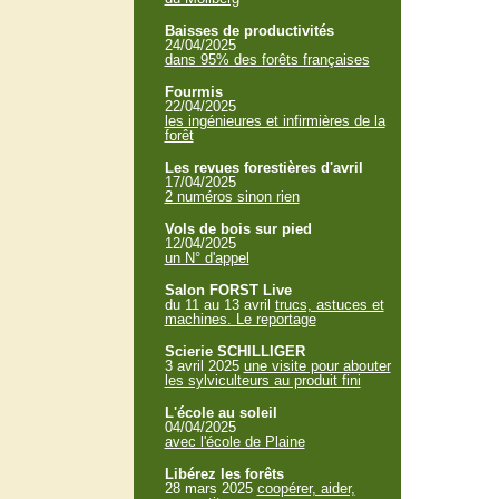
Baisses de productivités
24/04/2025
dans 95% des forêts françaises
Fourmis
22/04/2025
les ingénieures et infirmières de la
forêt
Les revues forestières d'avril
17/04/2025
2 numéros sinon rien
Vols de bois sur pied
12/04/2025
un N° d'appel
Salon FORST Live
du 11 au 13 avril
trucs, astuces et
machines. Le reportage
Scierie SCHILLIGER
3 avril 2025
une visite pour abouter
les sylviculteurs au produit fini
L'école au soleil
04/04/2025
avec l'école de Plaine
Libérez les forêts
28 mars 2025
coopérer, aider,