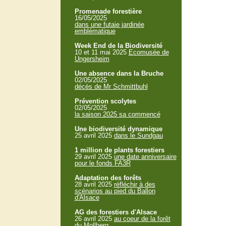
Promenade forestière
16/05/2025
dans une futaie jardinée
emblématique
Week End de la Biodiversité
10 et 11 mai 2025
Ecomusée de
Ungersheim
Une absence dans la Bruche
02/05/2025
décès de Mr Schmittbuhl
Prévention scolytes
02/05/2025
la saison 2025 sa commencé
Une biodiversité dynamique
25 avril 2025
dans le Sundgau
1 million de plants forestiers
29 avril 2025
une date anniversaire
pour le fonds FA3R
Adaptation des forêts
28 avril 2025
réfléchir à des
scénarios au pied du Ballon
d'Alsace
AG des forestiers d'Alsace
26 avril 2025
au coeur de la forêt
du Mollberg