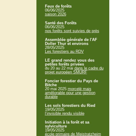
Feux de forêts
06/06/2025
saison 2026
Santé des Forêts
06/06/2025
nos forêts sont suivies de près
Assemblée générale de l'AF
Doller Thur et environs
28/05/2025
Les forestiers au RDV
LE grand rendez vous des
petites forêts privées
du 20 au 22 mai
dans le cadre du
projet européen SMURF
Foncier forestier du Pays de
Bitche
20 mai 2025
morcelé mais
améliorable pour une gestion
durable
Les sols forestiers du Ried
19/05/2025
l’invisible rendu visible
Initiation à la forêt et sa
sylviculture
19/05/2025
école primaire de Meistratzheim