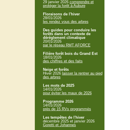
29 janvier 2026
comprendre et
protéger la forêt à Aubure
Floraisons de l'hiver
28/01/2026
les rendez vous des arbres
Des guides pour conduire les
forêts dans un contexte de
dérèglement climatique
20/01/2026
par le réseau RMT AFORCE
Filière forêt bois du Grand Est
18/01/2026
des chiffres et des faits
Neige et forêts
Hiver 2026
laisser la rentrer au pied
des arbres
Les mots de 2025
14/01/2026
pour éviter les maux de 2026
Programme 2026
14/01/2026
près de 15 RVs programmés
Les tempêtes de l'hiver
décembre 2025 et janvier 2026
Goretti et Johannes