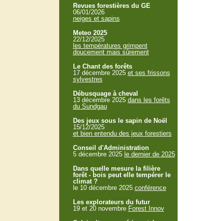
Revues forestières du GE
06/01/2026
neiges et sapins
Meteo 2025
22/12/2025
les températures grimpent
doucement mais sûrement
Le Chant des forêts
17 décembre 2025
et ses frissons
sylvestres
Débusquage à cheval
13 décembre 2025
dans les forêts
du Sundgau
Des jeux sous le sapin de Noël
15/12/2025
et bien entendu des jeux forestiers
Conseil d'Administration
5 décembre 2025
le dernier de 2025
Dans quelle mesure la filière
forêt - bois peut elle tempérer le
climat ?
le 10 décembre 2025
conférence
Les explorateurs du futur
19 et 20 novembre
Forest Innov