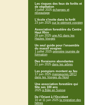
Les risques des feux de forêts et
de végétation
3 juillet 2025
échanges et
réseautage
L'école s'invite dans la forêt
23 juin 2025
sur le piémont vosgien
Association forestière du Centre
Haut Rhin
28 juin 2025
une AG dans les
Hautes Vosges
Un seul guide pour l'ensemble
du massif vosgien
1 juillet 2025
première journée de
formation
Des floraisons abondantes
21 juin 2025
dans les arbres
Les pompiers montent au feu
17 juin 2025
manoeuvres DFCI
dans les Vosges du Nord
Une association forestière qui
fête ses 100 ans
2025
à Bâle en Suisse
De l'Orient à l'Occident
10 et 11 juin 2025
la migration des
hêtres