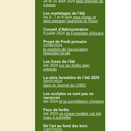
24 et 25 aout 2024
pour envoyer du
copeau
Les martelages de l'été
les 6, 7 et 8 août
pour d'ores et
déjà préparer l'automne et l'hiver
Conseil d'Administration
8 juillet 2024
de Forestiers d'Alsace
Projet de Forêt primaire
02/08/2024
la position de l'association
forestière locale
Les livres de l'été
été 2024
sur les forêts bien
entendu
La série forestière de l'été 2024
20/07/2024
dans le Journal du CNRS
Les scolytes ne sont pas en
vacances
été 2024
et la surveillance s'impose
Feux de forêts
été 2024
un risque modéré cet été
mais à surveiller
De l'art au fond des bois
13/07/2024