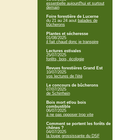
essentielle aujourd'hui et surtout
demain
Foire forestière de Lucerne
du 21 au 24 aout
balades de
bûcherons
Plantes et sécheresse
01/08/2025
il fait chaud donc je transpire
Lectures estivales
25/07/2025
forêts, bois, écologie
Revues forestières Grand Est
10/07/2025
vos lectures de l'été
Le concours de bûcherons
07/07/2025
de Schirrhein
Bois mort et/ou bois
combustible
06/07/2025
à ne pas opposer trop vite
Comment se portent les forêts de
chênes ?
04/07/2025
la loupe grossissante du DSF