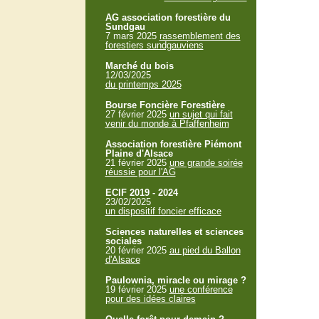
AG association forestière du
Sundgau
7 mars 2025
rassemblement des
forestiers sundgauviens
Marché du bois
12/03/2025
du printemps 2025
Bourse Foncière Forestière
27 février 2025
un sujet qui fait
venir du monde à Pfaffenheim
Association forestière Piémont
Plaine d'Alsace
21 février 2025
une grande soirée
réussie pour l'AG
ECIF 2019 - 2024
23/02/2025
un dispositif foncier efficace
Sciences naturelles et sciences
sociales
20 février 2025
au pied du Ballon
d'Alsace
Paulownia, miracle ou mirage ?
19 février 2025
une conférence
pour des idées claires