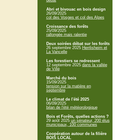
débat
Abri et bivouac en bois design
26/09/2025
col des Vosges et col des Alpes
Croissance des forêts
25/09/2025
rallongée mais ralentie
Deux soirées débat sur les forêts
26 septembre 2025
Herrlisheim et
La Vancelle
Les forestiers se redressent
12 septembre 2025
dans la vallée
de Villé
Marché du bois
15/09/2025
tension sur la matière en
septembre
Le climat de l'été 2025
06/09/2025
bilan de l'été météorologique
Bois et Forêts, quelles actions ?
29 août 2025
un sénateur, 200 élus
municipaux, 100 communes
Coopération autour de la filière
BOIS LOCAL