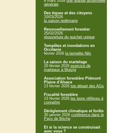
6 mars 2026
une grande assemblée
générale
Des tiques et des citoyens
10/03/2026
la saison redémarre
Renouvellement forestier
25/02/2026
réouverture du guichet unique
Tempêtes et inondations en
Occitanie
février 2026
la tempête Nils
La saison du martelage
20 février 2026
exercice de
marteaux à Mutzig
Association forestière Piémont
Plaine d'Alsace
13 février 2026
top départ des AGs
Fiscalité forestière
13 février 2026
les bons réflèxes à
connaître
Dérèglement climatique et forêts
30 janvier 2026
conférence dans le
Pays de Bitche
Et si la science se construisait
avec vous ?