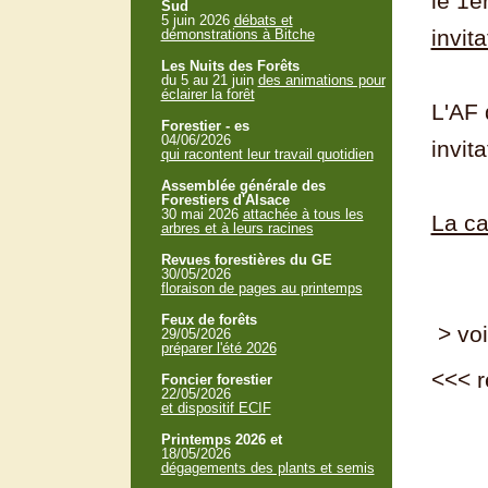
le 1e
Sud
5 juin 2026
débats et
invit
démonstrations à Bitche
Les Nuits des Forêts
du 5 au 21 juin
des animations pour
éclairer la forêt
L'AF 
Forestier - es
04/06/2026
invita
qui racontent leur travail quotidien
Assemblée générale des
Forestiers d'Alsace
30 mai 2026
attachée à tous les
La ca
arbres et à leurs racines
Revues forestières du GE
30/05/2026
floraison de pages au printemps
Feux de forêts
> voi
29/05/2026
préparer l'été 2026
<<<
r
Foncier forestier
22/05/2026
et dispositif ECIF
Printemps 2026 et
18/05/2026
dégagements des plants et semis