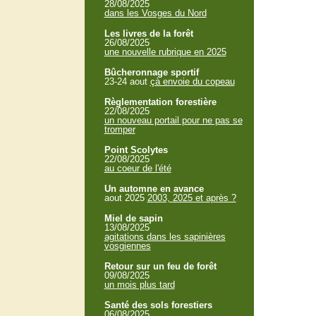
28/08/2025
dans les Vosges du Nord
Les livres de la forêt
26/08/2025
une nouvelle rubrique en 2025
Bûcheronnage sportif
23-24 aout
çà envoie du copeau
Règlementation forestière
22/08/2025
un nouveau portail pour ne pas se
tromper
Point Scolytes
22/08/2025
au coeur de l'été
Un automne en avance
aout 2025
2003, 2025 et après ?
Miel de sapin
13/08/2025
agitations dans les sapinières
vosgiennes
Retour sur un feu de forêt
09/08/2025
un mois plus tard
Santé des sols forestiers
06/08/2025