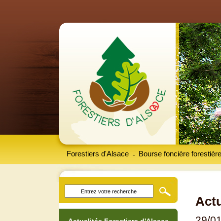
Forestiers d'Alsace
Bourse foncière forestièr
-
Actu
29/0