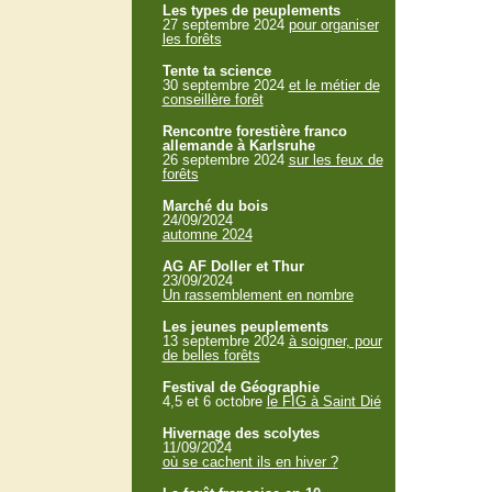
Les types de peuplements
27 septembre 2024
pour organiser
les forêts
Tente ta science
30 septembre 2024
et le métier de
conseillère forêt
Rencontre forestière franco
allemande à Karlsruhe
26 septembre 2024
sur les feux de
forêts
Marché du bois
24/09/2024
automne 2024
AG AF Doller et Thur
23/09/2024
Un rassemblement en nombre
Les jeunes peuplements
13 septembre 2024
à soigner, pour
de belles forêts
Festival de Géographie
4,5 et 6 octobre
le FIG à Saint Dié
Hivernage des scolytes
11/09/2024
où se cachent ils en hiver ?