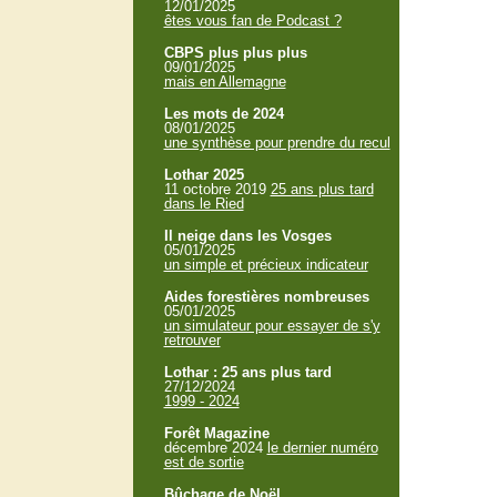
12/01/2025
êtes vous fan de Podcast ?
CBPS plus plus plus
09/01/2025
mais en Allemagne
Les mots de 2024
08/01/2025
une synthèse pour prendre du recul
Lothar 2025
11 octobre 2019
25 ans plus tard
dans le Ried
Il neige dans les Vosges
05/01/2025
un simple et précieux indicateur
Aides forestières nombreuses
05/01/2025
un simulateur pour essayer de s'y
retrouver
Lothar : 25 ans plus tard
27/12/2024
1999 - 2024
Forêt Magazine
décembre 2024
le dernier numéro
est de sortie
Bûchage de Noël