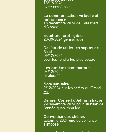
18/12/2024
avec des étoiles
La communication virtuelle et
millionnaire
18 décembre 2024
de Forestiers
d'Alsace
Equilibre forêt - gibier
23-09-2024
germanique
De l'art de tailler les sapins de
Noël
09/12/2024
pour les rendre les plus beaux
Les ornières sont partout
04/12/2024
et alors ?
Note sanitaire
2/12/2024
sur les forêts du Grand
Est
Dernier Conseil d'Administration
29 novembre 2024
pour un bilan de
l'année quasi écoulée
Convoitise des chênes
automne 2024
une surveillance
s'impose