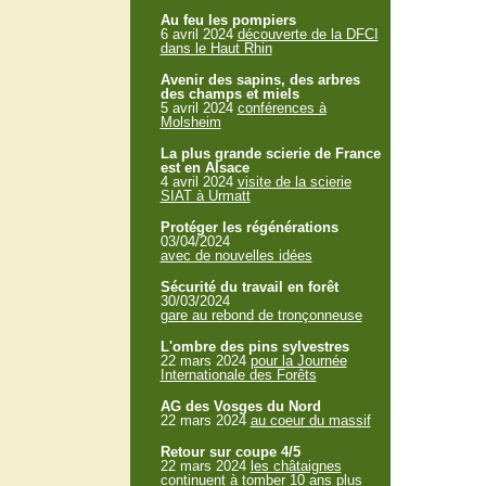
Au feu les pompiers
6 avril 2024
découverte de la DFCI
dans le Haut Rhin
Avenir des sapins, des arbres
des champs et miels
5 avril 2024
conférences à
Molsheim
La plus grande scierie de France
est en Alsace
4 avril 2024
visite de la scierie
SIAT à Urmatt
Protéger les régénérations
03/04/2024
avec de nouvelles idées
Sécurité du travail en forêt
30/03/2024
gare au rebond de tronçonneuse
L'ombre des pins sylvestres
22 mars 2024
pour la Journée
Internationale des Forêts
AG des Vosges du Nord
22 mars 2024
au coeur du massif
Retour sur coupe 4/5
22 mars 2024
les châtaignes
continuent à tomber 10 ans plus