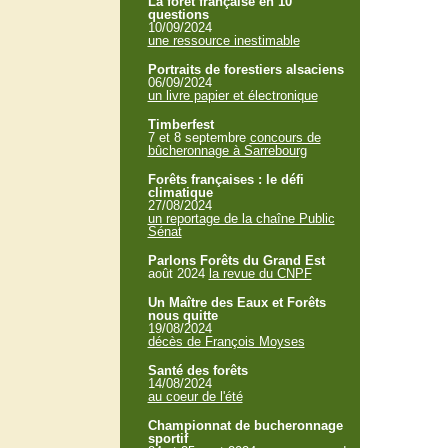
La forêt française en 10
questions
10/09/2024
une ressource inestimable
Portraits de forestiers alsaciens
06/09/2024
un livre papier et électronique
Timberfest
7 et 8 septembre
concours de
bûcheronnage à Sarrebourg
Forêts françaises : le défi
climatique
27/08/2024
un reportage de la chaîne Public
Sénat
Parlons Forêts du Grand Est
août 2024
la revue du CNPF
Un Maître des Eaux et Forêts
nous quitte
19/08/2024
décès de François Moyses
Santé des forêts
14/08/2024
au coeur de l'été
Championnat de bucheronnage
sportif