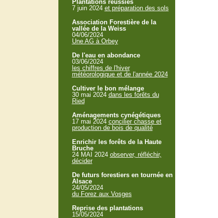
Plantations réussies
7 juin 2024
et préparation des sols
Association Forestière de la
vallée de la Weiss
04/06/2024
Une AG à Orbey
De l'eau en abondance
03/06/2024
les chiffres de l'hiver
météorologique et de l'année 2024
Cultiver le bon mélange
30 mai 2024
dans les forêts du
Ried
Aménagements cynégétiques
17 mai 2024
concilier chasse et
production de bois de qualité
Enrichir les forêts de la Haute
Bruche
24 MAI 2024
observer, réfléchir,
décider
De futurs forestiers en tournée en
Alsace
24/05/2024
du Forez aux Vosges
Reprise des plantations
15/05/2024