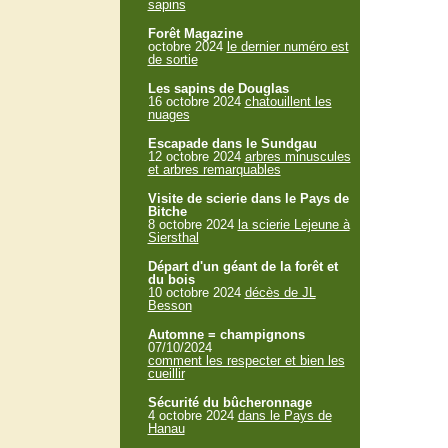
sapins
Forêt Magazine
octobre 2024
le dernier numéro est
de sortie
Les sapins de Douglas
16 octobre 2024
chatouillent les
nuages
Escapade dans le Sundgau
12 octobre 2024
arbres minuscules
et arbres remarquables
Visite de scierie dans le Pays de
Bitche
8 octobre 2024
la scierie Lejeune à
Siersthal
Départ d'un géant de la forêt et
du bois
10 octobre 2024
décès de JL
Besson
Automne = champignons
07/10/2024
comment les respecter et bien les
cueillir
Sécurité du bûcheronnage
4 octobre 2024
dans le Pays de
Hanau