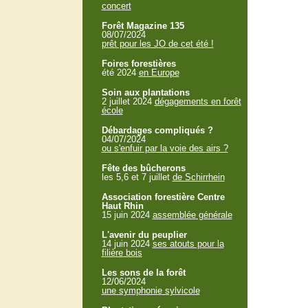
concert
Forêt Magazine 135
08/07/2024
prêt pour les JO de cet été !
Foires forestières
été 2024
en Europe
Soin aux plantations
2 juillet 2024
dégagements en forêt
école
Débardages compliqués ?
04/07/2024
ou s'enfuir par la voie des airs ?
Fête des bûcherons
les 5,6 et 7 juillet
de Schirrhein
Association forestière Centre
Haut Rhin
15 juin 2024
assemblée générale
L'avenir du peuplier
14 juin 2024
ses atouts pour la
filière bois
Les sons de la forêt
12/06/2024
une symphonie sylvicole