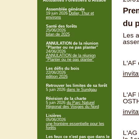
Actualités Forestiers d'Alsace
Pre
Assemblée générale
19 juin 2026
Doller, Thur et
environs
du p
Santé des forêts
25/06/2026
Les a
bilan de 2025
asse
ANNULATION de la réunion
"Planter ou ne pas planter"
24/06/2026
ANNULATION de la réunion
"Planter ou ne pas planter"
L'AF 
Les défis du bois
invit
22/06/2026
édition 2026
Retrouver les limites de sa forêt
5 juin 2026
dans le Sundgau
L'AF 
Révision de la charte
OST
5 juin 2026
du Parc Naturel
Régional des Vosges du Nord
invit
Lisières
05/06/2026
une frontière essentielle pour les
forêts
L'AG 
Les feux ce n'est pas que dans le