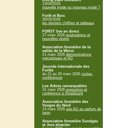
13/04/2026
nouvelle mode ou nouveau mode ?
Forêt et Bois
30/03/2026
les derniers chiffres et tableaux
FORST live en direct
27 mars 2026
explorations et
nouvelles pistes
Association forestière de la
vallée de la Weiss
21 mars 2026
démonstrations
mécaniques et AG
Journée Internationale des
Forêts
du 21 au 29 mars 2026
visites,
conférences
Les Arbres remarquables
31 mars 2026
exposition et
conférence à Strasbourg
Association forestière des
Vosges du Nord
13 mars 2026
une AG au parfum de
tanin
Association forestière Sundgau
et Jura alsacien