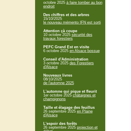
octobre 2025
à faire tomber au bon
endroit
Des chiffres et des arbres
15/10/2025
le nouveau mémento IFN est sorti
Attention çà coupe
10 octobre 2025
sécurité des
travaux forestiers
PEFC Grand Est en visite
6 octobre 2025
en Alsace bossue
Conseil d'Administration
3 octobre 2025
des Forestiers
d'Alsace
Nouveaux livres
08/10/2025
de l'automne 2025
L'automne qui pique et fleurit
1er octobre 2025
châtaignes et
champignons
Taille et élagage des feuillus
26 septembre 2025
en Plaine
d'Alsace
L'espoir des forêts
26 septembre 2025
projection et