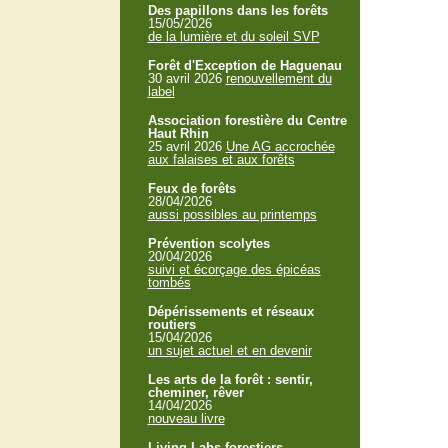
Des papillons dans les forêts
15/05/2026
de la lumière et du soleil SVP
Forêt d'Exception de Haguenau
30 avril 2026
renouvellement du
label
Association forestière du Centre
Haut Rhin
25 avril 2026
Une AG accrochée
aux falaises et aux forêts
Feux de forêts
28/04/2026
aussi possibles au printemps
Prévention scolytes
20/04/2026
suivi et écorçage des épicéas
tombés
Dépérissements et réseaux
routiers
15/04/2026
un sujet actuel et en devenir
Les arts de la forêt : sentir,
cheminer, rêver
14/04/2026
nouveau livre
Living Labs forestiers