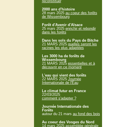
reconstituer
2000 ans d'histoire
28 mars 2025
au coeur des forêts
de Wissembourg
Forêt d'Avenir d'Alsace
25 mars 2025
enrichir et rebondir
dans les forêts
Dans les sols du Pays de Bitche
21 MARS 2025
quelles seront les
racines les plus adaptées
Les 3000 ha de forêts de
Wissembourg
21 MARS 2025
essentielles et à
découvrir en ce moment
L'eau qui vient des forêts
22 MARS 2025
Journée
Internationale de l'Eau
Le climat futur en France
22/03/2025
comment s'adapter ?
Journée Internationale des
Forêts
autour du 21 mars
au fond des bois
Au coeur des Vosges du Nord
14 mars 2025
assemblée générale