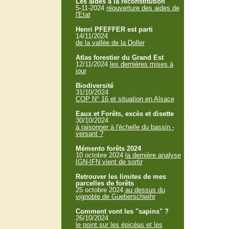
Les aides à la reconstitution
5-11-2024
réouverture des aides de
l'Etat
Henri PFEFFER est parti
14/11/2024
de la vallée de la Doller
Atlas forestier du Grand Est
12/11/2024
les dernières mises à
jour
Biodiversité
31/10/2024
COP N° 16 et situation en Alsace
Eaux et Forêts, excès et disette
30/10/2024
à raisonner à l'échelle du bassin -
versant ?
Mémento forêts 2024
10 octobre 2024
la dernière analyse
IGN-IFN vient de sortir
Retrouver les limites de mes
parcelles de forêts
25 octobre 2024
au dessus du
vignoble de Gueberschwihr
Comment vont les "sapins" ?
26/10/2024
le point sur les épicéas et les