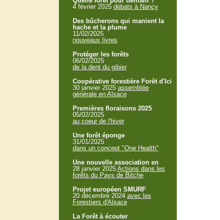
Quelle forêt pour demain ?
4 février 2025
débats à Nancy
Des bûcherons qui manient la
hache et la plume
11/02/2025
nouveaux livres
Protéger les forêts
06/02/2025
de la dent du gibier
Coopérative forestière Forêt d'Ici
30 janvier 2025
assemblée
générale en Alsace
Premières floraisons 2025
05/02/2025
au coeur de l'hiver
Une forêt éponge
31/01/2025
dans un concept "One Health"
Une nouvelle association en
28 janvier 2025
Actions dans les
forêts du Pays de Bitche
Projet européen SMURF
20 décembre 2024
avec les
Forestiers d'Alsace
La Forêt à écouter