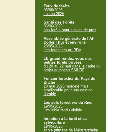
Feux de forêts
06/06/2025
saison 2026
Santé des Forêts
06/06/2025
nos forêts sont suivies de près
Assemblée générale de l'AF
Doller Thur et environs
28/05/2025
Les forestiers au RDV
LE grand rendez vous des
petites forêts privées
du 20 au 22 mai
dans le cadre du
projet européen SMURF
Foncier forestier du Pays de
Bitche
20 mai 2025
morcelé mais
améliorable pour une gestion
durable
Les sols forestiers du Ried
19/05/2025
l’invisible rendu visible
Initiation à la forêt et sa
sylviculture
19/05/2025
école primaire de Meistratzheim