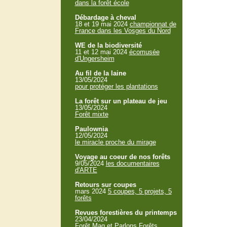
dans la forêt école
Débardage à cheval
18 et 19 mai 2024
championnat de
France dans les Vosges du Nord
WE de la biodiversité
11 et 12 mai 2024
écomusée
d'Ungersheim
Au fil de la laine
13/05/2024
pour protéger les plantations
La forêt sur un plateau de jeu
13/05/2024
Forêt mixte
Paulownia
12/05/2024
le miracle proche du mirage
Voyage au coeur de nos forêts
9/05/2024
les documentaires
d'ARTE
Retours sur coupes
mars 2024
5 coupes, 5 projets, 5
forêts
Revues forestières du printemps
23/04/2024
Forêt Mag et Parlons Forêts