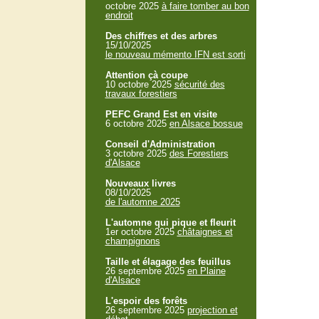
octobre 2025
à faire tomber au bon
endroit
Des chiffres et des arbres
15/10/2025
le nouveau mémento IFN est sorti
Attention çà coupe
10 octobre 2025
sécurité des
travaux forestiers
PEFC Grand Est en visite
6 octobre 2025
en Alsace bossue
Conseil d'Administration
3 octobre 2025
des Forestiers
d'Alsace
Nouveaux livres
08/10/2025
de l'automne 2025
L'automne qui pique et fleurit
1er octobre 2025
châtaignes et
champignons
Taille et élagage des feuillus
26 septembre 2025
en Plaine
d'Alsace
L'espoir des forêts
26 septembre 2025
projection et