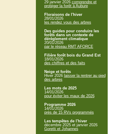
29 janvier 2026
comprendre et
protéger la forêt à Aubure
Floraisons de l'hiver
28/01/2026
les rendez vous des arbres
Des guides pour conduire les
forêts dans un contexte de
dérèglement climatique
20/01/2026
par le réseau RMT AFORCE
Filière forêt bois du Grand Est
18/01/2026
des chiffres et des faits
Neige et forêts
Hiver 2026
laisser la rentrer au pied
des arbres
Les mots de 2025
14/01/2026
pour éviter les maux de 2026
Programme 2026
14/01/2026
près de 15 RVs programmés
Les tempêtes de l'hiver
décembre 2025 et janvier 2026
Goretti et Johannes