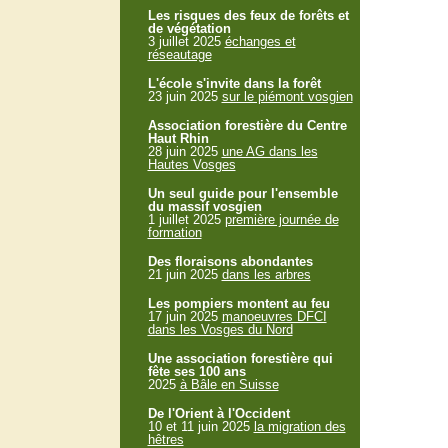
Les risques des feux de forêts et
de végétation
3 juillet 2025
échanges et
réseautage
L'école s'invite dans la forêt
23 juin 2025
sur le piémont vosgien
Association forestière du Centre
Haut Rhin
28 juin 2025
une AG dans les
Hautes Vosges
Un seul guide pour l'ensemble
du massif vosgien
1 juillet 2025
première journée de
formation
Des floraisons abondantes
21 juin 2025
dans les arbres
Les pompiers montent au feu
17 juin 2025
manoeuvres DFCI
dans les Vosges du Nord
Une association forestière qui
fête ses 100 ans
2025
à Bâle en Suisse
De l'Orient à l'Occident
10 et 11 juin 2025
la migration des
hêtres