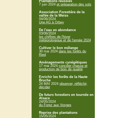
Plantations réussies
7 juin 2024
et préparation des sols
Association Forestière de la
vallée de la Weiss
04/06/2024
Une AG à Orbey
De l'eau en abondance
03/06/2024
les chiffres de l'hiver
météorologique et de l'année 2024
Cultiver le bon mélange
30 mai 2024
dans les forêts du
Ried
Aménagements cynégétiques
17 mai 2024
concilier chasse et
production de bois de qualité
Enrichir les forêts de la Haute
Bruche
24 MAI 2024
observer, réfléchir,
décider
De futurs forestiers en tournée en
Alsace
24/05/2024
du Forez aux Vosges
Reprise des plantations
15/05/2024