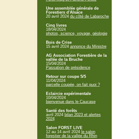
Une assemblée générale de
Forestiers d'Alsace
20 avril 2024
du côté de Labaroche
Cinq livres
18/04/2024
photos, science, voyage, géologie
Bois de Crise
15 avril 2024
annonce du Ministre
AG Association Forestière de la
vallée de la Bruche
15/04/2024
Passation de présidence
Retour sur coupe 5/5
11/04/2024
parcelle coupée, on fait quoi ?
Eclaircie expérimentale
10/04/2024
bienvenue dans le Caucase
Santé des forêts
avril 2024
bilan 2023 et alertes
2024
Salon FORST LIVE
12 au 14 avril 2024
le salon
forestier de la vallée du Rhin