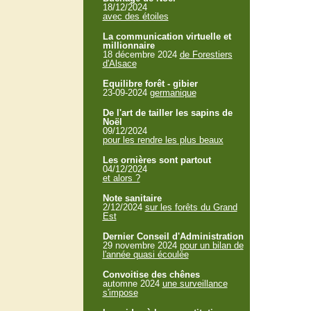
18/12/2024
avec des étoiles
La communication virtuelle et
millionnaire
18 décembre 2024
de Forestiers
d'Alsace
Equilibre forêt - gibier
23-09-2024
germanique
De l'art de tailler les sapins de
Noël
09/12/2024
pour les rendre les plus beaux
Les ornières sont partout
04/12/2024
et alors ?
Note sanitaire
2/12/2024
sur les forêts du Grand
Est
Dernier Conseil d'Administration
29 novembre 2024
pour un bilan de
l'année quasi écoulée
Convoitise des chênes
automne 2024
une surveillance
s'impose