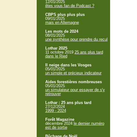
12/01/2025
êtes vous fan de Podcast ?
CBPS plus plus plus
09/01/2025
mais en Allemagne
Les mots de 2024
08/01/2025
une synthèse pour prendre du recul
Lothar 2025
11 octobre 2019
25 ans plus tard
dans le Ried
Il neige dans les Vosges
05/01/2025
un simple et précieux indicateur
Aides forestières nombreuses
05/01/2025
un simulateur pour essayer de s'y
retrouver
Lothar : 25 ans plus tard
27/12/2024
1999 - 2024
Forêt Magazine
décembre 2024
le dernier numéro
est de sortie
Bûchage de Noël