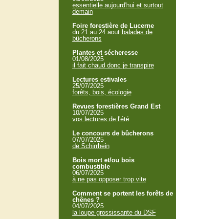
essentielle aujourd'hui et surtout
demain
Foire forestière de Lucerne
du 21 au 24 aout
balades de
bûcherons
Plantes et sécheresse
01/08/2025
il fait chaud donc je transpire
Lectures estivales
25/07/2025
forêts, bois, écologie
Revues forestières Grand Est
10/07/2025
vos lectures de l'été
Le concours de bûcherons
07/07/2025
de Schirrhein
Bois mort et/ou bois
combustible
06/07/2025
à ne pas opposer trop vite
Comment se portent les forêts de
chênes ?
04/07/2025
la loupe grossissante du DSF