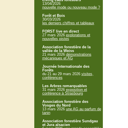
13/04/2026
nouvelle mode ou nouveau mode ?
Forêt et Bois
30/03/2026
les derniers chiffres et tableaux
FORST live en direct
27 mars 2026
explorations et
nouvelles pistes
Association forestière de la
vallée de la Weiss
21 mars 2026
démonstrations
mécaniques et AG
Journée Internationale des
Forêts
du 21 au 29 mars 2026
visites,
conférences
Les Arbres remarquables
31 mars 2026
exposition et
conférence à Strasbourg
Association forestière des
Vosges du Nord
13 mars 2026
une AG au parfum de
tanin
Association forestière Sundgau
et Jura alsacien