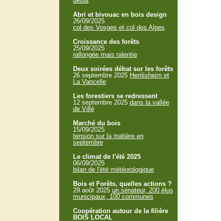
débat
Abri et bivouac en bois design
26/09/2025
col des Vosges et col des Alpes
Croissance des forêts
25/09/2025
rallongée mais ralentie
Deux soirées débat sur les forêts
26 septembre 2025
Herrlisheim et
La Vancelle
Les forestiers se redressent
12 septembre 2025
dans la vallée
de Villé
Marché du bois
15/09/2025
tension sur la matière en
septembre
Le climat de l'été 2025
06/09/2025
bilan de l'été météorologique
Bois et Forêts, quelles actions ?
29 août 2025
un sénateur, 200 élus
municipaux, 100 communes
Coopération autour de la filière
BOIS LOCAL