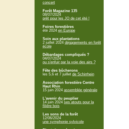
concert
Forêt Magazine 135
08/07/2024
prêt pour les JO de cet été !
Foires forestières
été 2024
en Europe
Soin aux plantations
2 juillet 2024
dégagements en forêt
école
Débardages compliqués ?
04/07/2024
ou s'enfuir par la voie des airs ?
Fête des bûcherons
les 5,6 et 7 juillet
de Schirrhein
Association forestière Centre
Haut Rhin
15 juin 2024
assemblée générale
L'avenir du peuplier
14 juin 2024
ses atouts pour la
filière bois
Les sons de la forêt
12/06/2024
une symphonie sylvicole