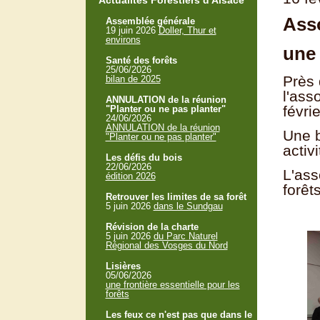
Actualités Forestiers d'Alsace
Asso
Assemblée générale
19 juin 2026
Doller, Thur et
environs
une
Santé des forêts
25/06/2026
Près 
bilan de 2025
l'ass
ANNULATION de la réunion
févri
"Planter ou ne pas planter"
24/06/2026
ANNULATION de la réunion
Une b
"Planter ou ne pas planter"
activi
Les défis du bois
22/06/2026
L'ass
édition 2026
forêt
Retrouver les limites de sa forêt
5 juin 2026
dans le Sundgau
Révision de la charte
5 juin 2026
du Parc Naturel
Régional des Vosges du Nord
Lisières
05/06/2026
une frontière essentielle pour les
forêts
Les feux ce n'est pas que dans le