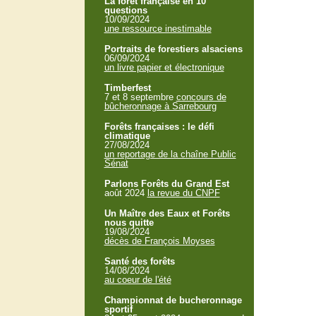
La forêt française en 10
questions
10/09/2024
une ressource inestimable
Portraits de forestiers alsaciens
06/09/2024
un livre papier et électronique
Timberfest
7 et 8 septembre
concours de
bûcheronnage à Sarrebourg
Forêts françaises : le défi
climatique
27/08/2024
un reportage de la chaîne Public
Sénat
Parlons Forêts du Grand Est
août 2024
la revue du CNPF
Un Maître des Eaux et Forêts
nous quitte
19/08/2024
décès de François Moyses
Santé des forêts
14/08/2024
au coeur de l'été
Championnat de bucheronnage
sportif