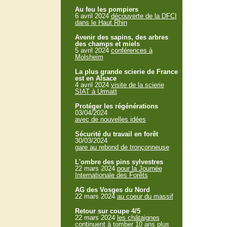
Au feu les pompiers
6 avril 2024
découverte de la DFCI
dans le Haut Rhin
Avenir des sapins, des arbres
des champs et miels
5 avril 2024
conférences à
Molsheim
La plus grande scierie de France
est en Alsace
4 avril 2024
visite de la scierie
SIAT à Urmatt
Protéger les régénérations
03/04/2024
avec de nouvelles idées
Sécurité du travail en forêt
30/03/2024
gare au rebond de tronçonneuse
L'ombre des pins sylvestres
22 mars 2024
pour la Journée
Internationale des Forêts
AG des Vosges du Nord
22 mars 2024
au coeur du massif
Retour sur coupe 4/5
22 mars 2024
les châtaignes
continuent à tomber 10 ans plus