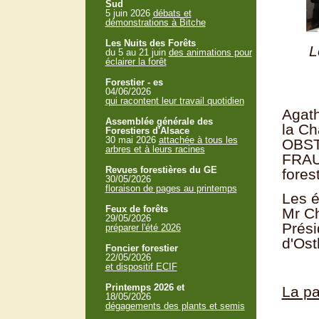
Sud
5 juin 2026
débats et
démonstrations à Bitche
Les Nuits des Forêts
L
du 5 au 21 juin
des animations pour
éclairer la forêt
Forestier - es
04/06/2026
qui racontent leur travail quotidien
Agat
Assemblée générale des
la Ch
Forestiers d'Alsace
30 mai 2026
attachée à tous les
OBSTE
arbres et à leurs racines
FRAU
Revues forestières du GE
fores
30/05/2026
floraison de pages au printemps
Les é
Feux de forêts
Mr Ch
29/05/2026
Prési
préparer l'été 2026
d'Ost
Foncier forestier
22/05/2026
et dispositif ECIF
Printemps 2026 et
La pa
18/05/2026
dégagements des plants et semis