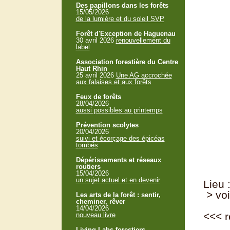
Des papillons dans les forêts
15/05/2026
de la lumière et du soleil SVP
Forêt d'Exception de Haguenau
30 avril 2026
renouvellement du
label
Association forestière du Centre
Haut Rhin
25 avril 2026
Une AG accrochée
aux falaises et aux forêts
Feux de forêts
28/04/2026
aussi possibles au printemps
Prévention scolytes
20/04/2026
suivi et écorçage des épicéas
tombés
Dépérissements et réseaux
routiers
15/04/2026
un sujet actuel et en devenir
Lieu 
> voi
Les arts de la forêt : sentir,
cheminer, rêver
14/04/2026
<<<
r
nouveau livre
Living Labs forestiers