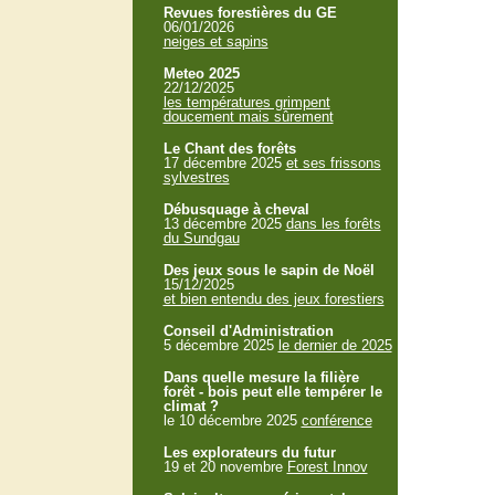
Revues forestières du GE
06/01/2026
neiges et sapins
Meteo 2025
22/12/2025
les températures grimpent
doucement mais sûrement
Le Chant des forêts
17 décembre 2025
et ses frissons
sylvestres
Débusquage à cheval
13 décembre 2025
dans les forêts
du Sundgau
Des jeux sous le sapin de Noël
15/12/2025
et bien entendu des jeux forestiers
Conseil d'Administration
5 décembre 2025
le dernier de 2025
Dans quelle mesure la filière
forêt - bois peut elle tempérer le
climat ?
le 10 décembre 2025
conférence
Les explorateurs du futur
19 et 20 novembre
Forest Innov