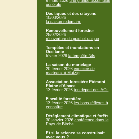
6 mars 2026
une grande assemblée
générale
Des tiques et des citoyens
10/03/2026
la saison redémarre
Renouvellement forestier
25/02/2026
réouverture du guichet unique
Tempêtes et inondations en
Occitanie
février 2026
la tempête Nils
La saison du martelage
20 février 2026
exercice de
marteaux à Mutzig
Association forestière Piémont
Plaine d'Alsace
13 février 2026
top départ des AGs
Fiscalité forestière
13 février 2026
les bons réflèxes à
connaître
Dérèglement climatique et forêts
30 janvier 2026
conférence dans le
Pays de Bitche
Et si la science se construisait
avec vous ?