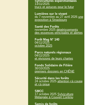
Sylvicultures expérimentales
13/11/2025
trucs et astuces pour le futur
Lumières sur le vivant
du 7 novembre au 27 avril 2026
une
exposition à Strasbourg
Santé des Forêts
novembre 2025
dépérissements
des essences principales et alertes
Forêt Mag N° 140
04/11/2025
octobre 2025
Parcs naturels régionaux
04/11/2025
et révisions de leurs chartes
Fonds Solidaire de Filière
30/10/2025
premiers dossiers en CHÊNE
Sécurité dans les forêts
24 octobre 2025
attention çà coupe
et çà pique
SMCC
17 octobre 2025
Sylviculture
Mélangée à Couvert Continu
Semis de forêts