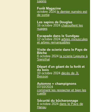
sapins
Forêt Magazine
octobre 2024
le dernier numéro est
de sortie
Les sapins de Douglas
16 octobre 2024
chatouillent les
nuages
Escapade dans le Sundgau
12 octobre 2024
arbres minuscules
et arbres remarquables
Visite de scierie dans le Pays de
Bitche
8 octobre 2024
la scierie Lejeune à
Siersthal
Départ d'un géant de la forêt et
du bois
10 octobre 2024
décès de JL
Besson
Automne = champignons
07/10/2024
comment les respecter et bien les
cueillir
Sécurité du bûcheronnage
4 octobre 2024
dans le Pays de
Hanau