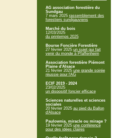
AG association forestière du
Sundgau
7 mars 2025
rassemblement des
forestiers sundgauviens
Marché du bois
12/03/2025
du printemps 2025
Bourse Foncière Forestière
27 février 2025
un sujet qui fait
venir du monde à Pfaffenheim
Association forestière Piémont
Plaine d'Alsace
21 février 2025
une grande soirée
réussie pour l'AG
ECIF 2019 - 2024
23/02/2025
un dispositif foncier efficace
Sciences naturelles et sciences
sociales
20 février 2025
au pied du Ballon
d'Alsace
Paulownia, miracle ou mirage ?
19 février 2025
une conférence
pour des idées claires