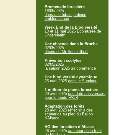
Promenade forestière
16/05/2025
dans une futaie jardinée
emblématique
Week End de la Biodiversité
10 et 11 mai 2025
Ecomusée de
Ungersheim
Une absence dans la Bruche
02/05/2025
décès de Mr Schmittbuhl
Prévention scolytes
02/05/2025
la saison 2025 sa commencé
Une biodiversité dynamique
25 avril 2025
dans le Sundgau
1 million de plants forestiers
29 avril 2025
une date anniversaire
pour le fonds FA3R
Adaptation des forêts
28 avril 2025
réfléchir à des
scénarios au pied du Ballon
d'Alsace
AG des forestiers d'Alsace
26 avril 2025
au coeur de la forêt
du Mollberg