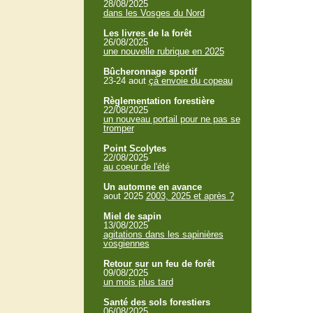
28/08/2025
dans les Vosges du Nord
Les livres de la forêt
26/08/2025
une nouvelle rubrique en 2025
Bûcheronnage sportif
23-24 aout
çà envoie du copeau
Règlementation forestière
22/08/2025
un nouveau portail pour ne pas se
tromper
Point Scolytes
22/08/2025
au coeur de l'été
Un automne en avance
aout 2025
2003, 2025 et après ?
Miel de sapin
13/08/2025
agitations dans les sapinières
vosgiennes
Retour sur un feu de forêt
09/08/2025
un mois plus tard
Santé des sols forestiers
06/08/2025