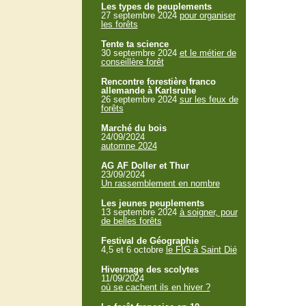
Les types de peuplements
27 septembre 2024
pour organiser
les forêts
Tente ta science
30 septembre 2024
et le métier de
conseillère forêt
Rencontre forestière franco
allemande à Karlsruhe
26 septembre 2024
sur les feux de
forêts
Marché du bois
24/09/2024
automne 2024
AG AF Doller et Thur
23/09/2024
Un rassemblement en nombre
Les jeunes peuplements
13 septembre 2024
à soigner, pour
de belles forêts
Festival de Géographie
4,5 et 6 octobre
le FIG à Saint Dié
Hivernage des scolytes
11/09/2024
où se cachent ils en hiver ?