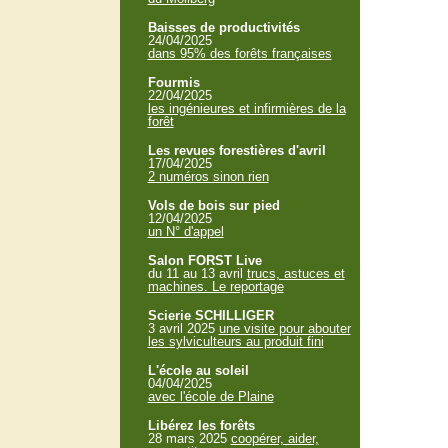
Baisses de productivités
24/04/2025
dans 95% des forêts françaises
Fourmis
22/04/2025
les ingénieures et infirmières de la
forêt
Les revues forestières d'avril
17/04/2025
2 numéros sinon rien
Vols de bois sur pied
12/04/2025
un N° d'appel
Salon FORST Live
du 11 au 13 avril
trucs, astuces et
machines. Le reportage
Scierie SCHILLIGER
3 avril 2025
une visite pour abouter
les sylviculteurs au produit fini
L'école au soleil
04/04/2025
avec l'école de Plaine
Libérez les forêts
28 mars 2025
coopérer, aider,