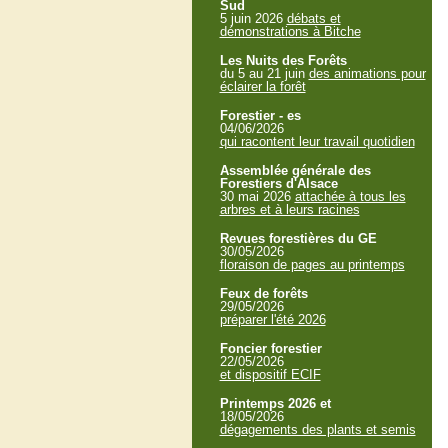
Sud
5 juin 2026
débats et
démonstrations à Bitche
Les Nuits des Forêts
du 5 au 21 juin
des animations pour
éclairer la forêt
Forestier - es
04/06/2026
qui racontent leur travail quotidien
Assemblée générale des
Forestiers d'Alsace
30 mai 2026
attachée à tous les
arbres et à leurs racines
Revues forestières du GE
30/05/2026
floraison de pages au printemps
Feux de forêts
29/05/2026
préparer l'été 2026
Foncier forestier
22/05/2026
et dispositif ECIF
Printemps 2026 et
18/05/2026
dégagements des plants et semis