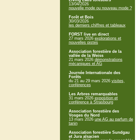
13/04/2026
nouvelle mode ou nouveau mode ?
Forêt et Bois
30/03/2026
les derniers chiffres et tableaux
FORST live en direct
27 mars 2026
explorations et
nouvelles pistes
Association forestière de la
vallée de la Weiss
21 mars 2026
démonstrations
mécaniques et AG
Journée Internationale des
Forêts
du 21 au 29 mars 2026
visites,
conférences
Les Arbres remarquables
31 mars 2026
exposition et
conférence à Strasbourg
Association forestière des
Vosges du Nord
13 mars 2026
une AG au parfum de
tanin
Association forestière Sundgau
et Jura alsacien