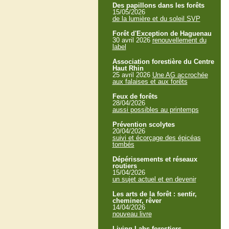
Des papillons dans les forêts
15/05/2026
de la lumière et du soleil SVP
Forêt d'Exception de Haguenau
30 avril 2026
renouvellement du
label
Association forestière du Centre
Haut Rhin
25 avril 2026
Une AG accrochée
aux falaises et aux forêts
Feux de forêts
28/04/2026
aussi possibles au printemps
Prévention scolytes
20/04/2026
suivi et écorçage des épicéas
tombés
Dépérissements et réseaux
routiers
15/04/2026
un sujet actuel et en devenir
Les arts de la forêt : sentir,
cheminer, rêver
14/04/2026
nouveau livre
Living Labs forestiers