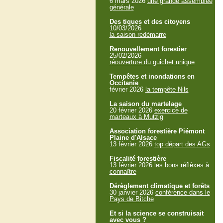
6 mars 2026
une grande assemblée
générale
Des tiques et des citoyens
10/03/2026
la saison redémarre
Renouvellement forestier
25/02/2026
réouverture du guichet unique
Tempêtes et inondations en
Occitanie
février 2026
la tempête Nils
La saison du martelage
20 février 2026
exercice de
marteaux à Mutzig
Association forestière Piémont
Plaine d'Alsace
13 février 2026
top départ des AGs
Fiscalité forestière
13 février 2026
les bons réflèxes à
connaître
Dérèglement climatique et forêts
30 janvier 2026
conférence dans le
Pays de Bitche
Et si la science se construisait
avec vous ?