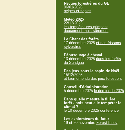
Revues forestières du GE
06/01/2026
neiges et sapins
Meteo 2025
22/12/2025
les températures grimpent
doucement mais sûrement
Le Chant des forêts
17 décembre 2025
et ses frissons
sylvestres
Débusquage à cheval
13 décembre 2025
dans les forêts
du Sundgau
Des jeux sous le sapin de Noël
15/12/2025
et bien entendu des jeux forestiers
Conseil d'Administration
5 décembre 2025
le dernier de 2025
Dans quelle mesure la filière
forêt - bois peut elle tempérer le
climat ?
le 10 décembre 2025
conférence
Les explorateurs du futur
19 et 20 novembre
Forest Innov