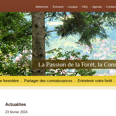
Adhérents
-
Extranet
-
Lexique
-
FAQ
-
Agenda
-
Contact
e forestière
Partager des connaissances
Entretenir votre forêt
-
-
-
Actualites
23 février 2024