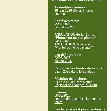
Actualités Forestiers d'Alsace
Assemblée générale
19 juin 2026
Doller, Thur et
environs
Santé des forêts
25/06/2026
bilan de 2025
ANNULATION de la réunion
"Planter ou ne pas planter"
24/06/2026
ANNULATION de la réunion
"Planter ou ne pas planter"
Les défis du bois
22/06/2026
édition 2026
Retrouver les limites de sa forêt
5 juin 2026
dans le Sundgau
Révision de la charte
5 juin 2026
du Parc Naturel
Régional des Vosges du Nord
Lisières
05/06/2026
une frontière essentielle pour les
forêts
Les feux ce n'est pas que dans le