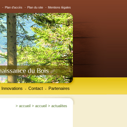
-
Plan d'accès
-
Plan du site
-
Mentions légales
Innovations
Contact
Partenaires
-
-
>
accueil
>
accueil
>
actualites