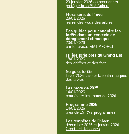
29 janvier 2026
comprendre et
protéger la forêt à Aubure
Floraisons de l'hiver
28/01/2026
les rendez vous des arbres
Des guides pour conduire les
forêts dans un contexte de
dérèglement climatique
20/01/2026
par le réseau RMT AFORCE
Filière forêt bois du Grand Est
18/01/2026
des chiffres et des faits
Neige et forêts
Hiver 2026
laisser la rentrer au pied
des arbres
Les mots de 2025
14/01/2026
pour éviter les maux de 2026
Programme 2026
14/01/2026
près de 15 RVs programmés
Les tempêtes de l'hiver
décembre 2025 et janvier 2026
Goretti et Johannes