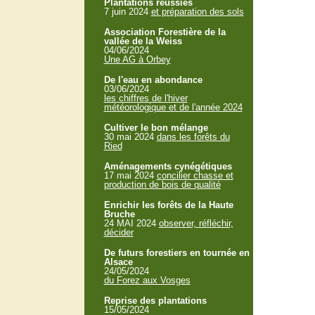
Plantations réussies
7 juin 2024
et préparation des sols
Association Forestière de la
vallée de la Weiss
04/06/2024
Une AG à Orbey
De l'eau en abondance
03/06/2024
les chiffres de l'hiver
météorologique et de l'année 2024
Cultiver le bon mélange
30 mai 2024
dans les forêts du
Ried
Aménagements cynégétiques
17 mai 2024
concilier chasse et
production de bois de qualité
Enrichir les forêts de la Haute
Bruche
24 MAI 2024
observer, réfléchir,
décider
De futurs forestiers en tournée en
Alsace
24/05/2024
du Forez aux Vosges
Reprise des plantations
15/05/2024