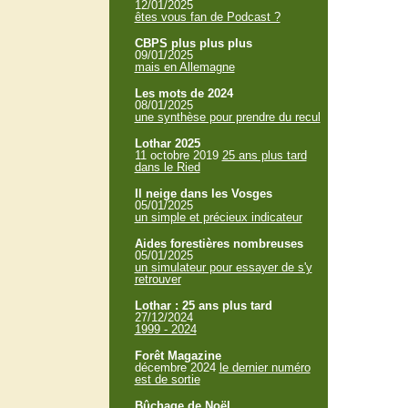
12/01/2025
êtes vous fan de Podcast ?
CBPS plus plus plus
09/01/2025
mais en Allemagne
Les mots de 2024
08/01/2025
une synthèse pour prendre du recul
Lothar 2025
11 octobre 2019
25 ans plus tard
dans le Ried
Il neige dans les Vosges
05/01/2025
un simple et précieux indicateur
Aides forestières nombreuses
05/01/2025
un simulateur pour essayer de s'y
retrouver
Lothar : 25 ans plus tard
27/12/2024
1999 - 2024
Forêt Magazine
décembre 2024
le dernier numéro
est de sortie
Bûchage de Noël