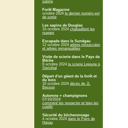
sapins
Forêt Magazine
octobre 2024
le dernier numéro est
de sortie
Les sapins de Douglas
16 octobre 2024
chatouillent les
nuages
Escapade dans le Sundgau
12 octobre 2024
arbres minuscules
et arbres remarquables
Visite de scierie dans le Pays de
Bitche
8 octobre 2024
la scierie Lejeune à
Siersthal
Départ d'un géant de la forêt et
du bois
10 octobre 2024
décès de JL
Besson
Automne = champignons
07/10/2024
comment les respecter et bien les
cueillir
Sécurité du bûcheronnage
4 octobre 2024
dans le Pays de
Hanau