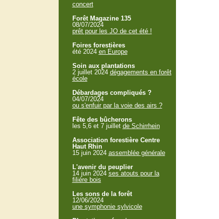
concert
Forêt Magazine 135
08/07/2024
prêt pour les JO de cet été !
Foires forestières
été 2024
en Europe
Soin aux plantations
2 juillet 2024
dégagements en forêt
école
Débardages compliqués ?
04/07/2024
ou s'enfuir par la voie des airs ?
Fête des bûcherons
les 5,6 et 7 juillet
de Schirrhein
Association forestière Centre
Haut Rhin
15 juin 2024
assemblée générale
L'avenir du peuplier
14 juin 2024
ses atouts pour la
filière bois
Les sons de la forêt
12/06/2024
une symphonie sylvicole