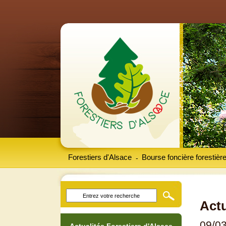
Forestiers d'Alsace
Bourse foncière forestièr
-
Actu
09/0