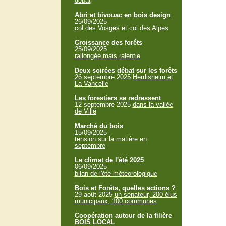
débat
Abri et bivouac en bois design
26/09/2025
col des Vosges et col des Alpes
Croissance des forêts
25/09/2025
rallongée mais ralentie
Deux soirées débat sur les forêts
26 septembre 2025
Herrlisheim et
La Vancelle
Les forestiers se redressent
12 septembre 2025
dans la vallée
de Villé
Marché du bois
15/09/2025
tension sur la matière en
septembre
Le climat de l'été 2025
06/09/2025
bilan de l'été météorologique
Bois et Forêts, quelles actions ?
29 août 2025
un sénateur, 200 élus
municipaux, 100 communes
Coopération autour de la filière
BOIS LOCAL