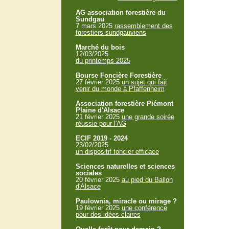
AG association forestière du
Sundgau
7 mars 2025
rassemblement des
forestiers sundgauviens
Marché du bois
12/03/2025
du printemps 2025
Bourse Foncière Forestière
27 février 2025
un sujet qui fait
venir du monde à Pfaffenheim
Association forestière Piémont
Plaine d'Alsace
21 février 2025
une grande soirée
réussie pour l'AG
ECIF 2019 - 2024
23/02/2025
un dispositif foncier efficace
Sciences naturelles et sciences
sociales
20 février 2025
au pied du Ballon
d'Alsace
Paulownia, miracle ou mirage ?
19 février 2025
une conférence
pour des idées claires