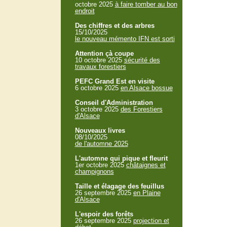
octobre 2025
à faire tomber au bon
endroit
Des chiffres et des arbres
15/10/2025
le nouveau mémento IFN est sorti
Attention çà coupe
10 octobre 2025
sécurité des
travaux forestiers
PEFC Grand Est en visite
6 octobre 2025
en Alsace bossue
Conseil d'Administration
3 octobre 2025
des Forestiers
d'Alsace
Nouveaux livres
08/10/2025
de l'automne 2025
L'automne qui pique et fleurit
1er octobre 2025
châtaignes et
champignons
Taille et élagage des feuillus
26 septembre 2025
en Plaine
d'Alsace
L'espoir des forêts
26 septembre 2025
projection et