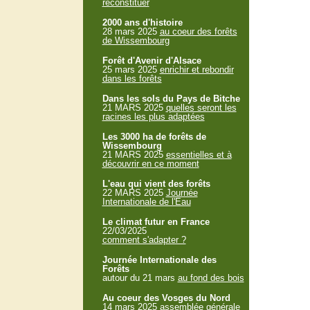
reconstituer
2000 ans d'histoire
28 mars 2025
au coeur des forêts
de Wissembourg
Forêt d'Avenir d'Alsace
25 mars 2025
enrichir et rebondir
dans les forêts
Dans les sols du Pays de Bitche
21 MARS 2025
quelles seront les
racines les plus adaptées
Les 3000 ha de forêts de
Wissembourg
21 MARS 2025
essentielles et à
découvrir en ce moment
L'eau qui vient des forêts
22 MARS 2025
Journée
Internationale de l'Eau
Le climat futur en France
22/03/2025
comment s'adapter ?
Journée Internationale des
Forêts
autour du 21 mars
au fond des bois
Au coeur des Vosges du Nord
14 mars 2025
assemblée générale