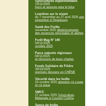
Sylvicultures expérimentales
13/11/2025
trucs et astuces pour le futur
Lumières sur le vivant
du 7 novembre au 27 avril 2026
une
exposition à Strasbourg
Santé des Forêts
novembre 2025
dépérissements
des essences principales et alertes
Forêt Mag N° 140
04/11/2025
octobre 2025
Parcs naturels régionaux
04/11/2025
et révisions de leurs chartes
Fonds Solidaire de Filière
30/10/2025
premiers dossiers en CHÊNE
Sécurité dans les forêts
24 octobre 2025
attention çà coupe
et çà pique
SMCC
17 octobre 2025
Sylviculture
Mélangée à Couvert Continu
Semis de forêts