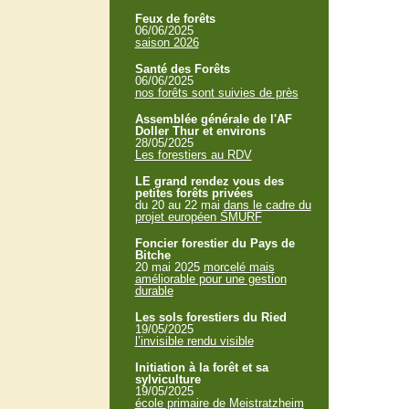
Feux de forêts
06/06/2025
saison 2026
Santé des Forêts
06/06/2025
nos forêts sont suivies de près
Assemblée générale de l'AF
Doller Thur et environs
28/05/2025
Les forestiers au RDV
LE grand rendez vous des
petites forêts privées
du 20 au 22 mai
dans le cadre du
projet européen SMURF
Foncier forestier du Pays de
Bitche
20 mai 2025
morcelé mais
améliorable pour une gestion
durable
Les sols forestiers du Ried
19/05/2025
l’invisible rendu visible
Initiation à la forêt et sa
sylviculture
19/05/2025
école primaire de Meistratzheim