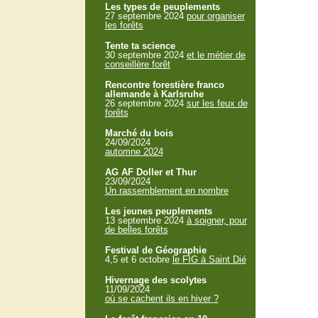
Les types de peuplements
27 septembre 2024
pour organiser
les forêts
Tente ta science
30 septembre 2024
et le métier de
conseillère forêt
Rencontre forestière franco
allemande à Karlsruhe
26 septembre 2024
sur les feux de
forêts
Marché du bois
24/09/2024
automne 2024
AG AF Doller et Thur
23/09/2024
Un rassemblement en nombre
Les jeunes peuplements
13 septembre 2024
à soigner, pour
de belles forêts
Festival de Géographie
4,5 et 6 octobre
le FIG à Saint Dié
Hivernage des scolytes
11/09/2024
où se cachent ils en hiver ?