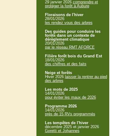
29 janvier 2026
comprendre et
protéger la forêt à Aubure
Floraisons de l'hiver
28/01/2026
les rendez vous des arbres
Des guides pour conduire les
forêts dans un contexte de
dérèglement climatique
20/01/2026
par le réseau RMT AFORCE
Filière forêt bois du Grand Est
18/01/2026
des chiffres et des faits
Neige et forêts
Hiver 2026
laisser la rentrer au pied
des arbres
Les mots de 2025
14/01/2026
pour éviter les maux de 2026
Programme 2026
14/01/2026
près de 15 RVs programmés
Les tempêtes de l'hiver
décembre 2025 et janvier 2026
Goretti et Johannes