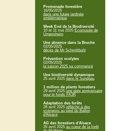
Promenade forestière
16/05/2025
dans une futaie jardinée
emblématique
Week End de la Biodiversité
10 et 11 mai 2025
Ecomusée de
Ungersheim
Une absence dans la Bruche
02/05/2025
décès de Mr Schmittbuhl
Prévention scolytes
02/05/2025
la saison 2025 sa commencé
Une biodiversité dynamique
25 avril 2025
dans le Sundgau
1 million de plants forestiers
29 avril 2025
une date anniversaire
pour le fonds FA3R
Adaptation des forêts
28 avril 2025
réfléchir à des
scénarios au pied du Ballon
d'Alsace
AG des forestiers d'Alsace
26 avril 2025
au coeur de la forêt
du Mollberg