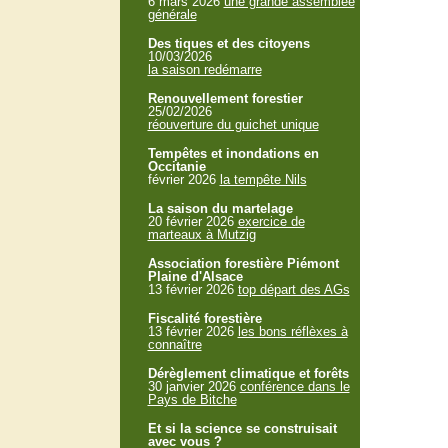
6 mars 2026
une grande assemblée
générale
Des tiques et des citoyens
10/03/2026
la saison redémarre
Renouvellement forestier
25/02/2026
réouverture du guichet unique
Tempêtes et inondations en
Occitanie
février 2026
la tempête Nils
La saison du martelage
20 février 2026
exercice de
marteaux à Mutzig
Association forestière Piémont
Plaine d'Alsace
13 février 2026
top départ des AGs
Fiscalité forestière
13 février 2026
les bons réflèxes à
connaître
Dérèglement climatique et forêts
30 janvier 2026
conférence dans le
Pays de Bitche
Et si la science se construisait
avec vous ?