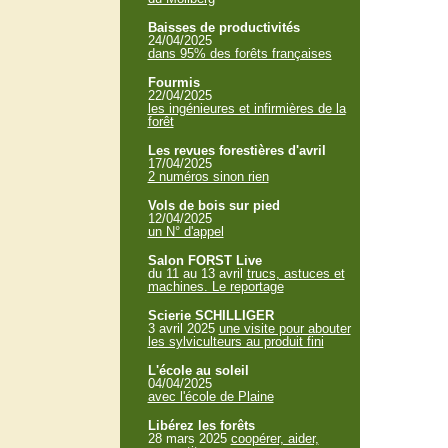
Baisses de productivités
24/04/2025
dans 95% des forêts françaises
Fourmis
22/04/2025
les ingénieures et infirmières de la
forêt
Les revues forestières d'avril
17/04/2025
2 numéros sinon rien
Vols de bois sur pied
12/04/2025
un N° d'appel
Salon FORST Live
du 11 au 13 avril
trucs, astuces et
machines. Le reportage
Scierie SCHILLIGER
3 avril 2025
une visite pour abouter
les sylviculteurs au produit fini
L'école au soleil
04/04/2025
avec l'école de Plaine
Libérez les forêts
28 mars 2025
coopérer, aider,