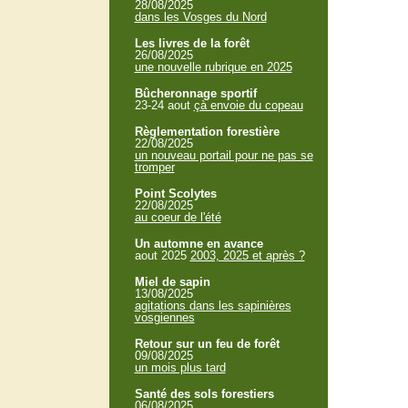
28/08/2025
dans les Vosges du Nord
Les livres de la forêt
26/08/2025
une nouvelle rubrique en 2025
Bûcheronnage sportif
23-24 aout
çà envoie du copeau
Règlementation forestière
22/08/2025
un nouveau portail pour ne pas se
tromper
Point Scolytes
22/08/2025
au coeur de l'été
Un automne en avance
aout 2025
2003, 2025 et après ?
Miel de sapin
13/08/2025
agitations dans les sapinières
vosgiennes
Retour sur un feu de forêt
09/08/2025
un mois plus tard
Santé des sols forestiers
06/08/2025