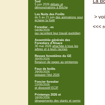
La Bo
Sud
5 juin 2026
débats et
démonstrations à Bitche
Les Nuits des Forêts
> voi
du 5 au 21 juin
des animations pour
éclairer la forêt
<<<
r
Forestier - es
04/06/2026
qui racontent leur travail quotidien
Assemblée générale des
Forestiers d'Alsace
30 mai 2026
attachée à tous les
arbres et à leurs racines
Revues forestières du GE
30/05/2026
floraison de pages au printemps
Feux de forêts
29/05/2026
préparer l'été 2026
Foncier forestier
22/05/2026
et dispositif ECIF
Printemps 2026 et
18/05/2026
dégagements des plants et semis