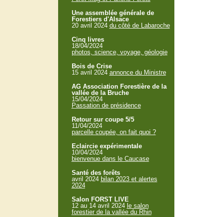
Une assemblée générale de
Forestiers d'Alsace
20 avril 2024
du côté de Labaroche
Cinq livres
18/04/2024
photos, science, voyage, géologie
Bois de Crise
15 avril 2024
annonce du Ministre
AG Association Forestière de la
vallée de la Bruche
15/04/2024
Passation de présidence
Retour sur coupe 5/5
11/04/2024
parcelle coupée, on fait quoi ?
Eclaircie expérimentale
10/04/2024
bienvenue dans le Caucase
Santé des forêts
avril 2024
bilan 2023 et alertes
2024
Salon FORST LIVE
12 au 14 avril 2024
le salon
forestier de la vallée du Rhin