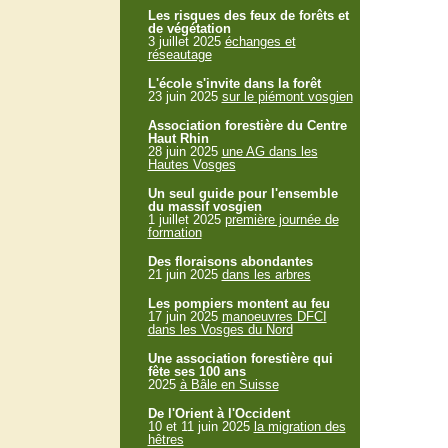
Les risques des feux de forêts et
de végétation
3 juillet 2025
échanges et
réseautage
L'école s'invite dans la forêt
23 juin 2025
sur le piémont vosgien
Association forestière du Centre
Haut Rhin
28 juin 2025
une AG dans les
Hautes Vosges
Un seul guide pour l'ensemble
du massif vosgien
1 juillet 2025
première journée de
formation
Des floraisons abondantes
21 juin 2025
dans les arbres
Les pompiers montent au feu
17 juin 2025
manoeuvres DFCI
dans les Vosges du Nord
Une association forestière qui
fête ses 100 ans
2025
à Bâle en Suisse
De l'Orient à l'Occident
10 et 11 juin 2025
la migration des
hêtres