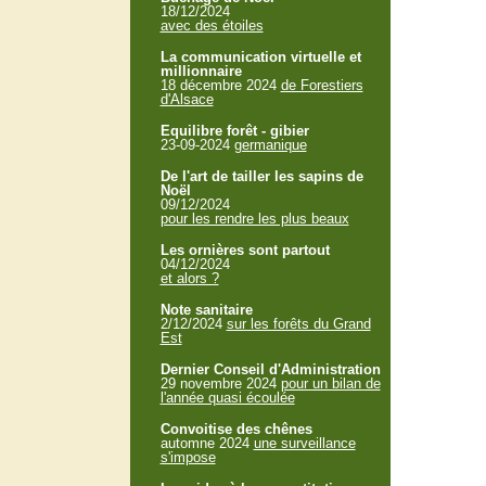
18/12/2024
avec des étoiles
La communication virtuelle et
millionnaire
18 décembre 2024
de Forestiers
d'Alsace
Equilibre forêt - gibier
23-09-2024
germanique
De l'art de tailler les sapins de
Noël
09/12/2024
pour les rendre les plus beaux
Les ornières sont partout
04/12/2024
et alors ?
Note sanitaire
2/12/2024
sur les forêts du Grand
Est
Dernier Conseil d'Administration
29 novembre 2024
pour un bilan de
l'année quasi écoulée
Convoitise des chênes
automne 2024
une surveillance
s'impose