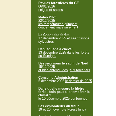
Revues forestières du GE
06/01/2026
neiges et sapins
Meteo 2025
22/12/2025
les températures grimpent
doucement mais sûrement
Le Chant des forêts
17 décembre 2025
et ses frissons
sylvestres
Débusquage à cheval
13 décembre 2025
dans les forêts
du Sundgau
Des jeux sous le sapin de Noël
15/12/2025
et bien entendu des jeux forestiers
Conseil d'Administration
5 décembre 2025
le dernier de 2025
Dans quelle mesure la filière
forêt - bois peut elle tempérer le
climat ?
le 10 décembre 2025
conférence
Les explorateurs du futur
19 et 20 novembre
Forest Innov