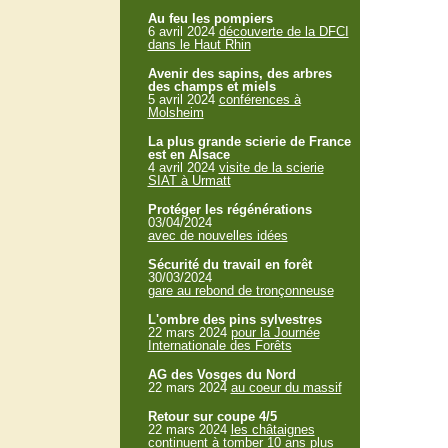
Au feu les pompiers
6 avril 2024
découverte de la DFCI
dans le Haut Rhin
Avenir des sapins, des arbres
des champs et miels
5 avril 2024
conférences à
Molsheim
La plus grande scierie de France
est en Alsace
4 avril 2024
visite de la scierie
SIAT à Urmatt
Protéger les régénérations
03/04/2024
avec de nouvelles idées
Sécurité du travail en forêt
30/03/2024
gare au rebond de tronçonneuse
L'ombre des pins sylvestres
22 mars 2024
pour la Journée
Internationale des Forêts
AG des Vosges du Nord
22 mars 2024
au coeur du massif
Retour sur coupe 4/5
22 mars 2024
les châtaignes
continuent à tomber 10 ans plus