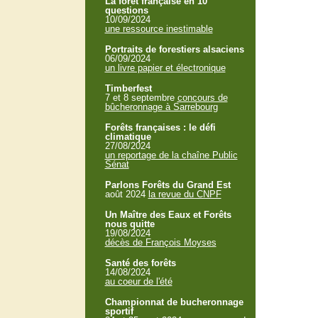
La forêt française en 10
questions
10/09/2024
une ressource inestimable
Portraits de forestiers alsaciens
06/09/2024
un livre papier et électronique
Timberfest
7 et 8 septembre
concours de
bûcheronnage à Sarrebourg
Forêts françaises : le défi
climatique
27/08/2024
un reportage de la chaîne Public
Sénat
Parlons Forêts du Grand Est
août 2024
la revue du CNPF
Un Maître des Eaux et Forêts
nous quitte
19/08/2024
décès de François Moyses
Santé des forêts
14/08/2024
au coeur de l'été
Championnat de bucheronnage
sportif