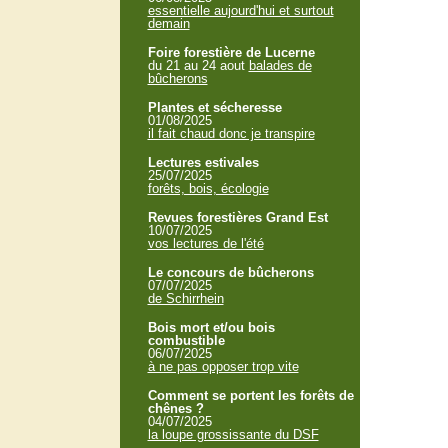
essentielle aujourd'hui et surtout
demain
Foire forestière de Lucerne
du 21 au 24 aout
balades de
bûcherons
Plantes et sécheresse
01/08/2025
il fait chaud donc je transpire
Lectures estivales
25/07/2025
forêts, bois, écologie
Revues forestières Grand Est
10/07/2025
vos lectures de l'été
Le concours de bûcherons
07/07/2025
de Schirrhein
Bois mort et/ou bois
combustible
06/07/2025
à ne pas opposer trop vite
Comment se portent les forêts de
chênes ?
04/07/2025
la loupe grossissante du DSF