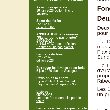
Actualités Forestiers d'Alsace
Fonc
Assemblée générale
19 juin 2026
Doller, Thur et
environs
Deux
Santé des forêts
25/06/2026
Deux 
bilan de 2025
pour 
ANNULATION de la réunion
"Planter ou ne pas planter"
- le 
24/06/2026
ANNULATION de la réunion
massi
"Planter ou ne pas planter"
Flaxl
Les défis du bois
Sundg
22/06/2026
édition 2026
- le 
Retrouver les limites de sa forêt
d'Arc
5 juin 2026
dans le Sundgau
propr
Révision de la charte
Ribea
5 juin 2026
du Parc Naturel
Régional des Vosges du Nord
Les 1
Lisières
un pr
05/06/2026
une frontière essentielle pour les
forêts
Les feux ce n'est pas que dans le