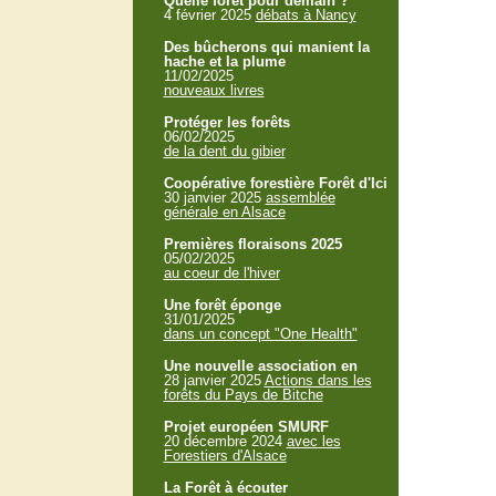
Quelle forêt pour demain ?
4 février 2025
débats à Nancy
Des bûcherons qui manient la
hache et la plume
11/02/2025
nouveaux livres
Protéger les forêts
06/02/2025
de la dent du gibier
Coopérative forestière Forêt d'Ici
30 janvier 2025
assemblée
générale en Alsace
Premières floraisons 2025
05/02/2025
au coeur de l'hiver
Une forêt éponge
31/01/2025
dans un concept "One Health"
Une nouvelle association en
28 janvier 2025
Actions dans les
forêts du Pays de Bitche
Projet européen SMURF
20 décembre 2024
avec les
Forestiers d'Alsace
La Forêt à écouter