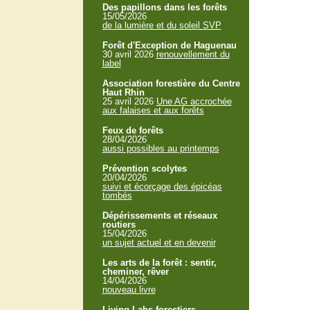
Des papillons dans les forêts
15/05/2026
de la lumière et du soleil SVP
Forêt d'Exception de Haguenau
30 avril 2026
renouvellement du
label
Association forestière du Centre
Haut Rhin
25 avril 2026
Une AG accrochée
aux falaises et aux forêts
Feux de forêts
28/04/2026
aussi possibles au printemps
Prévention scolytes
20/04/2026
suivi et écorçage des épicéas
tombés
Dépérissements et réseaux
routiers
15/04/2026
un sujet actuel et en devenir
Les arts de la forêt : sentir,
cheminer, rêver
14/04/2026
nouveau livre
Living Labs forestiers