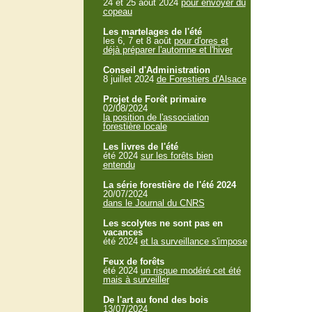
24 et 25 aout 2024
pour envoyer du
copeau
Les martelages de l'été
les 6, 7 et 8 août
pour d'ores et
déjà préparer l'automne et l'hiver
Conseil d'Administration
8 juillet 2024
de Forestiers d'Alsace
Projet de Forêt primaire
02/08/2024
la position de l'association
forestière locale
Les livres de l'été
été 2024
sur les forêts bien
entendu
La série forestière de l'été 2024
20/07/2024
dans le Journal du CNRS
Les scolytes ne sont pas en
vacances
été 2024
et la surveillance s'impose
Feux de forêts
été 2024
un risque modéré cet été
mais à surveiller
De l'art au fond des bois
13/07/2024