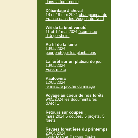
dans la forêt école
Débardage à cheval
18 et 19 mai 2024
championnat de
France dans les Vosges du Nord
WE de la biodiversité
11 et 12 mai 2024
écomusée
d'Ungersheim
Au fil de la laine
13/05/2024
pour protéger les plantations
La forêt sur un plateau de jeu
13/05/2024
Forêt mixte
Paulownia
12/05/2024
le miracle proche du mirage
Voyage au coeur de nos forêts
9/05/2024
les documentaires
d'ARTE
Retours sur coupes
mars 2024
5 coupes, 5 projets, 5
forêts
Revues forestières du printemps
23/04/2024
Forêt Mag et Parlons Forêts