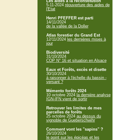
Les aides à la reconstitution
5-11-2024
réouverture des aides de
l'Etat
Henri PFEFFER est parti
14/11/2024
de la vallée de la Doller
Atlas forestier du Grand Est
12/11/2024
les dernières mises à
jour
Biodiversité
31/10/2024
COP N° 16 et situation en Alsace
Eaux et Forêts, excès et disette
30/10/2024
à raisonner à l'échelle du bassin -
versant ?
Mémento forêts 2024
10 octobre 2024
la dernière analyse
IGN-IFN vient de sortir
Retrouver les limites de mes
parcelles de forêts
25 octobre 2024
au dessus du
vignoble de Gueberschwihr
Comment vont les "sapins" ?
26/10/2024
le point sur les épicéas et les