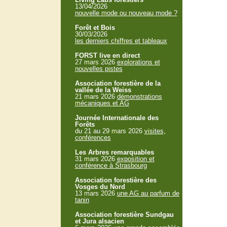
13/04/2026
nouvelle mode ou nouveau mode ?
Forêt et Bois
30/03/2026
les derniers chiffres et tableaux
FORST live en direct
27 mars 2026
explorations et
nouvelles pistes
Association forestière de la
vallée de la Weiss
21 mars 2026
démonstrations
mécaniques et AG
Journée Internationale des
Forêts
du 21 au 29 mars 2026
visites,
conférences
Les Arbres remarquables
31 mars 2026
exposition et
conférence à Strasbourg
Association forestière des
Vosges du Nord
13 mars 2026
une AG au parfum de
tanin
Association forestière Sundgau
et Jura alsacien