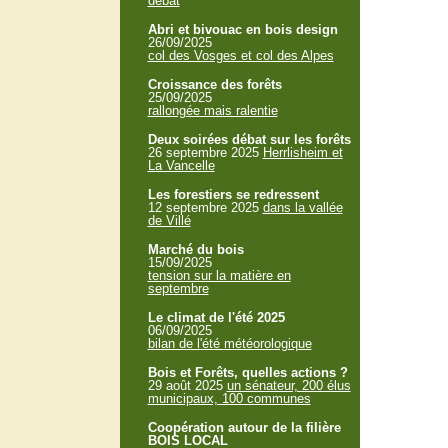
débat
Abri et bivouac en bois design
26/09/2025
col des Vosges et col des Alpes
Croissance des forêts
25/09/2025
rallongée mais ralentie
Deux soirées débat sur les forêts
26 septembre 2025
Herrlisheim et
La Vancelle
Les forestiers se redressent
12 septembre 2025
dans la vallée
de Villé
Marché du bois
15/09/2025
tension sur la matière en
septembre
Le climat de l'été 2025
06/09/2025
bilan de l'été météorologique
Bois et Forêts, quelles actions ?
29 août 2025
un sénateur, 200 élus
municipaux, 100 communes
Coopération autour de la filière
BOIS LOCAL