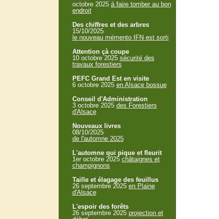
octobre 2025
à faire tomber au bon
endroit
Des chiffres et des arbres
15/10/2025
le nouveau mémento IFN est sorti
Attention çà coupe
10 octobre 2025
sécurité des
travaux forestiers
PEFC Grand Est en visite
6 octobre 2025
en Alsace bossue
Conseil d'Administration
3 octobre 2025
des Forestiers
d'Alsace
Nouveaux livres
08/10/2025
de l'automne 2025
L'automne qui pique et fleurit
1er octobre 2025
châtaignes et
champignons
Taille et élagage des feuillus
26 septembre 2025
en Plaine
d'Alsace
L'espoir des forêts
26 septembre 2025
projection et