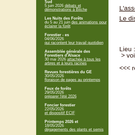
Sud
5 juin 2026
débats et
L'ass
démonstrations à Bitche
Le di
Les Nuits des Forêts
du 5 au 21 juin
des animations pour
éclairer la forêt
Forestier - es
04/06/2026
qui racontent leur travail quotidien
Lieu 
Assemblée générale des
> voi
Forestiers d'Alsace
30 mai 2026
attachée à tous les
arbres et à leurs racines
<<<
r
Revues forestières du GE
30/05/2026
floraison de pages au printemps
Feux de forêts
29/05/2026
préparer l'été 2026
Foncier forestier
22/05/2026
et dispositif ECIF
Printemps 2026 et
18/05/2026
dégagements des plants et semis