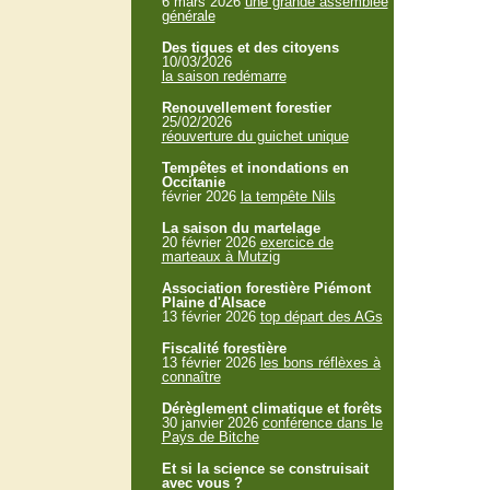
6 mars 2026
une grande assemblée
générale
Des tiques et des citoyens
10/03/2026
la saison redémarre
Renouvellement forestier
25/02/2026
réouverture du guichet unique
Tempêtes et inondations en
Occitanie
février 2026
la tempête Nils
La saison du martelage
20 février 2026
exercice de
marteaux à Mutzig
Association forestière Piémont
Plaine d'Alsace
13 février 2026
top départ des AGs
Fiscalité forestière
13 février 2026
les bons réflèxes à
connaître
Dérèglement climatique et forêts
30 janvier 2026
conférence dans le
Pays de Bitche
Et si la science se construisait
avec vous ?