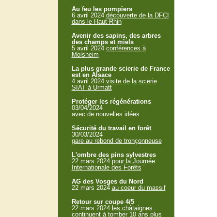
Au feu les pompiers
6 avril 2024
découverte de la DFCI
dans le Haut Rhin
Avenir des sapins, des arbres
des champs et miels
5 avril 2024
conférences à
Molsheim
La plus grande scierie de France
est en Alsace
4 avril 2024
visite de la scierie
SIAT à Urmatt
Protéger les régénérations
03/04/2024
avec de nouvelles idées
Sécurité du travail en forêt
30/03/2024
gare au rebond de tronçonneuse
L'ombre des pins sylvestres
22 mars 2024
pour la Journée
Internationale des Forêts
AG des Vosges du Nord
22 mars 2024
au coeur du massif
Retour sur coupe 4/5
22 mars 2024
les châtaignes
continuent à tomber 10 ans plus