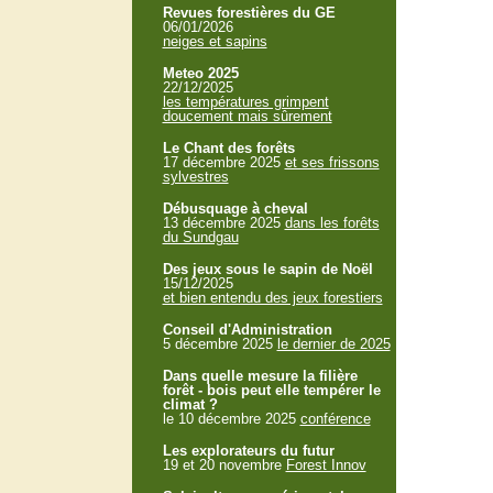
Revues forestières du GE
06/01/2026
neiges et sapins
Meteo 2025
22/12/2025
les températures grimpent
doucement mais sûrement
Le Chant des forêts
17 décembre 2025
et ses frissons
sylvestres
Débusquage à cheval
13 décembre 2025
dans les forêts
du Sundgau
Des jeux sous le sapin de Noël
15/12/2025
et bien entendu des jeux forestiers
Conseil d'Administration
5 décembre 2025
le dernier de 2025
Dans quelle mesure la filière
forêt - bois peut elle tempérer le
climat ?
le 10 décembre 2025
conférence
Les explorateurs du futur
19 et 20 novembre
Forest Innov