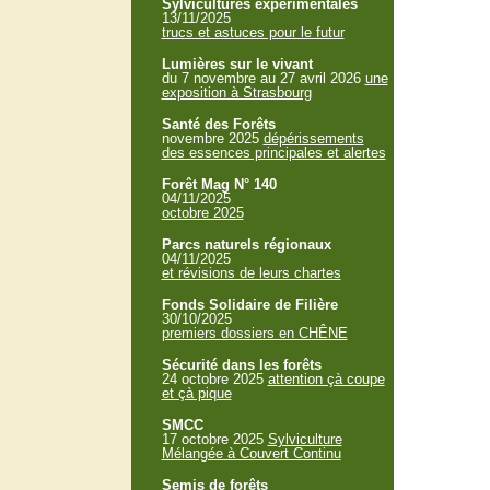
Sylvicultures expérimentales
13/11/2025
trucs et astuces pour le futur
Lumières sur le vivant
du 7 novembre au 27 avril 2026
une
exposition à Strasbourg
Santé des Forêts
novembre 2025
dépérissements
des essences principales et alertes
Forêt Mag N° 140
04/11/2025
octobre 2025
Parcs naturels régionaux
04/11/2025
et révisions de leurs chartes
Fonds Solidaire de Filière
30/10/2025
premiers dossiers en CHÊNE
Sécurité dans les forêts
24 octobre 2025
attention çà coupe
et çà pique
SMCC
17 octobre 2025
Sylviculture
Mélangée à Couvert Continu
Semis de forêts