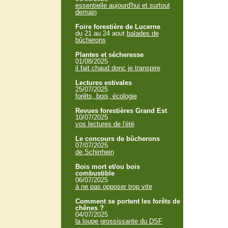
essentielle aujourd'hui et surtout
demain
Foire forestière de Lucerne
du 21 au 24 aout
balades de
bûcherons
Plantes et sécheresse
01/08/2025
il fait chaud donc je transpire
Lectures estivales
25/07/2025
forêts, bois, écologie
Revues forestières Grand Est
10/07/2025
vos lectures de l'été
Le concours de bûcherons
07/07/2025
de Schirrhein
Bois mort et/ou bois
combustible
06/07/2025
à ne pas opposer trop vite
Comment se portent les forêts de
chênes ?
04/07/2025
la loupe grossissante du DSF