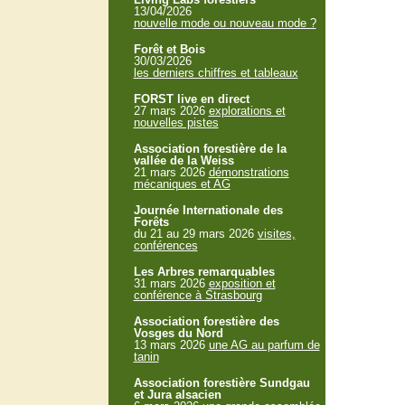
13/04/2026
nouvelle mode ou nouveau mode ?
Forêt et Bois
30/03/2026
les derniers chiffres et tableaux
FORST live en direct
27 mars 2026
explorations et
nouvelles pistes
Association forestière de la
vallée de la Weiss
21 mars 2026
démonstrations
mécaniques et AG
Journée Internationale des
Forêts
du 21 au 29 mars 2026
visites,
conférences
Les Arbres remarquables
31 mars 2026
exposition et
conférence à Strasbourg
Association forestière des
Vosges du Nord
13 mars 2026
une AG au parfum de
tanin
Association forestière Sundgau
et Jura alsacien