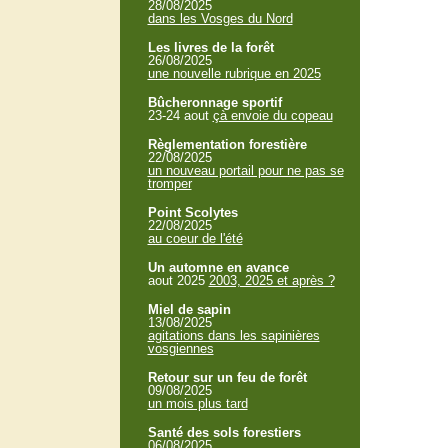
28/08/2025
dans les Vosges du Nord
Les livres de la forêt
26/08/2025
une nouvelle rubrique en 2025
Bûcheronnage sportif
23-24 aout
çà envoie du copeau
Règlementation forestière
22/08/2025
un nouveau portail pour ne pas se
tromper
Point Scolytes
22/08/2025
au coeur de l'été
Un automne en avance
aout 2025
2003, 2025 et après ?
Miel de sapin
13/08/2025
agitations dans les sapinières
vosgiennes
Retour sur un feu de forêt
09/08/2025
un mois plus tard
Santé des sols forestiers
06/08/2025