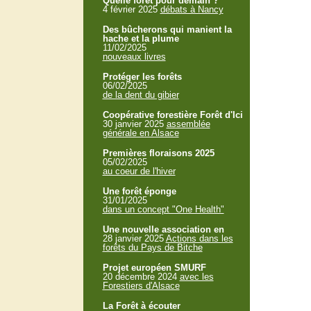
Quelle forêt pour demain ?
4 février 2025
débats à Nancy
Des bûcherons qui manient la
hache et la plume
11/02/2025
nouveaux livres
Protéger les forêts
06/02/2025
de la dent du gibier
Coopérative forestière Forêt d'Ici
30 janvier 2025
assemblée
générale en Alsace
Premières floraisons 2025
05/02/2025
au coeur de l'hiver
Une forêt éponge
31/01/2025
dans un concept "One Health"
Une nouvelle association en
28 janvier 2025
Actions dans les
forêts du Pays de Bitche
Projet européen SMURF
20 décembre 2024
avec les
Forestiers d'Alsace
La Forêt à écouter