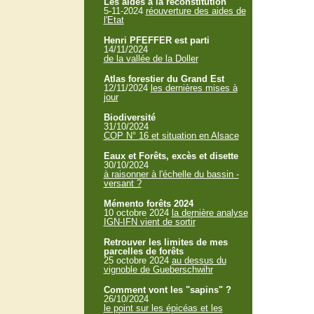
Les aides à la reconstitution
5-11-2024
réouverture des aides de
l'Etat
Henri PFEFFER est parti
14/11/2024
de la vallée de la Doller
Atlas forestier du Grand Est
12/11/2024
les dernières mises à
jour
Biodiversité
31/10/2024
COP N° 16 et situation en Alsace
Eaux et Forêts, excès et disette
30/10/2024
à raisonner à l'échelle du bassin -
versant ?
Mémento forêts 2024
10 octobre 2024
la dernière analyse
IGN-IFN vient de sortir
Retrouver les limites de mes
parcelles de forêts
25 octobre 2024
au dessus du
vignoble de Gueberschwihr
Comment vont les "sapins" ?
26/10/2024
le point sur les épicéas et les