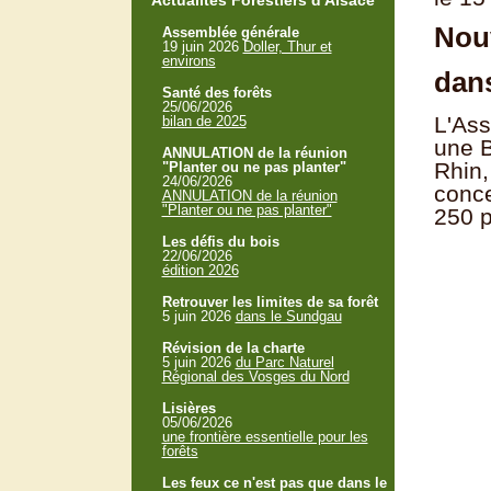
Actualités Forestiers d'Alsace
Nouv
Assemblée générale
19 juin 2026
Doller, Thur et
environs
dans
Santé des forêts
25/06/2026
L'Ass
bilan de 2025
une B
ANNULATION de la réunion
Rhin,
"Planter ou ne pas planter"
24/06/2026
conce
ANNULATION de la réunion
"Planter ou ne pas planter"
250 p
Les défis du bois
22/06/2026
édition 2026
Retrouver les limites de sa forêt
5 juin 2026
dans le Sundgau
Révision de la charte
5 juin 2026
du Parc Naturel
Régional des Vosges du Nord
Lisières
05/06/2026
une frontière essentielle pour les
forêts
Les feux ce n'est pas que dans le