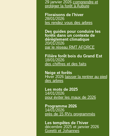
29 janvier 2026
comprendre et
protéger la forêt à Aubure
Floraisons de l'hiver
28/01/2026
les rendez vous des arbres
Des guides pour conduire les
forêts dans un contexte de
dérèglement climatique
20/01/2026
par le réseau RMT AFORCE
Filière forêt bois du Grand Est
18/01/2026
des chiffres et des faits
Neige et forêts
Hiver 2026
laisser la rentrer au pied
des arbres
Les mots de 2025
14/01/2026
pour éviter les maux de 2026
Programme 2026
14/01/2026
près de 15 RVs programmés
Les tempêtes de l'hiver
décembre 2025 et janvier 2026
Goretti et Johannes