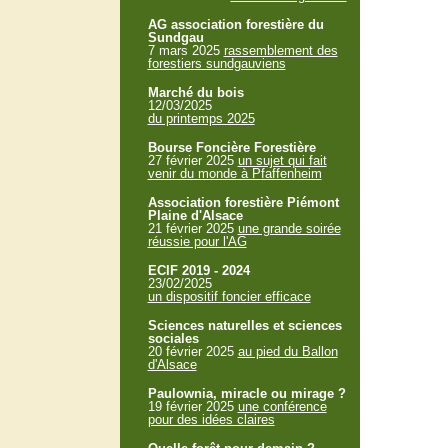
AG association forestière du
Sundgau
7 mars 2025
rassemblement des
forestiers sundgauviens
Marché du bois
12/03/2025
du printemps 2025
Bourse Foncière Forestière
27 février 2025
un sujet qui fait
venir du monde à Pfaffenheim
Association forestière Piémont
Plaine d'Alsace
21 février 2025
une grande soirée
réussie pour l'AG
ECIF 2019 - 2024
23/02/2025
un dispositif foncier efficace
Sciences naturelles et sciences
sociales
20 février 2025
au pied du Ballon
d'Alsace
Paulownia, miracle ou mirage ?
19 février 2025
une conférence
pour des idées claires