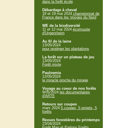
dans la forêt école
Débardage à cheval
18 et 19 mai 2024
championnat de
France dans les Vosges du Nord
WE de la biodiversité
11 et 12 mai 2024
écomusée
d'Ungersheim
Au fil de la laine
13/05/2024
pour protéger les plantations
La forêt sur un plateau de jeu
13/05/2024
Forêt mixte
Paulownia
12/05/2024
le miracle proche du mirage
Voyage au coeur de nos forêts
9/05/2024
les documentaires
d'ARTE
Retours sur coupes
mars 2024
5 coupes, 5 projets, 5
forêts
Revues forestières du printemps
23/04/2024
Forêt Mag et Parlons Forêts