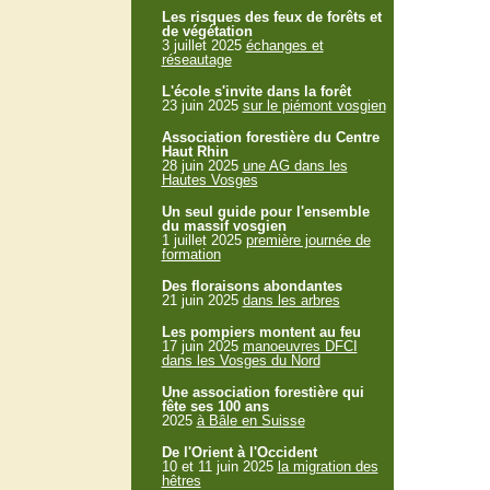
Les risques des feux de forêts et
de végétation
3 juillet 2025
échanges et
réseautage
L'école s'invite dans la forêt
23 juin 2025
sur le piémont vosgien
Association forestière du Centre
Haut Rhin
28 juin 2025
une AG dans les
Hautes Vosges
Un seul guide pour l'ensemble
du massif vosgien
1 juillet 2025
première journée de
formation
Des floraisons abondantes
21 juin 2025
dans les arbres
Les pompiers montent au feu
17 juin 2025
manoeuvres DFCI
dans les Vosges du Nord
Une association forestière qui
fête ses 100 ans
2025
à Bâle en Suisse
De l'Orient à l'Occident
10 et 11 juin 2025
la migration des
hêtres