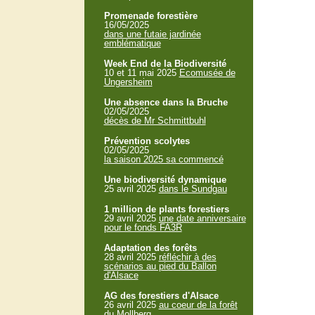
Promenade forestière
16/05/2025
dans une futaie jardinée
emblématique
Week End de la Biodiversité
10 et 11 mai 2025
Ecomusée de
Ungersheim
Une absence dans la Bruche
02/05/2025
décès de Mr Schmittbuhl
Prévention scolytes
02/05/2025
la saison 2025 sa commencé
Une biodiversité dynamique
25 avril 2025
dans le Sundgau
1 million de plants forestiers
29 avril 2025
une date anniversaire
pour le fonds FA3R
Adaptation des forêts
28 avril 2025
réfléchir à des
scénarios au pied du Ballon
d'Alsace
AG des forestiers d'Alsace
26 avril 2025
au coeur de la forêt
du Mollberg