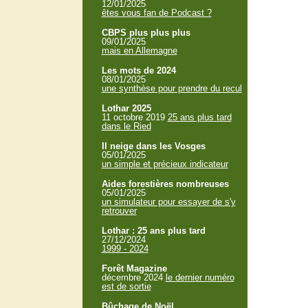
12/01/2025
êtes vous fan de Podcast ?
CBPS plus plus plus
09/01/2025
mais en Allemagne
Les mots de 2024
08/01/2025
une synthèse pour prendre du recul
Lothar 2025
11 octobre 2019
25 ans plus tard
dans le Ried
Il neige dans les Vosges
05/01/2025
un simple et précieux indicateur
Aides forestières nombreuses
05/01/2025
un simulateur pour essayer de s'y
retrouver
Lothar : 25 ans plus tard
27/12/2024
1999 - 2024
Forêt Magazine
décembre 2024
le dernier numéro
est de sortie
Bûchage de Noël