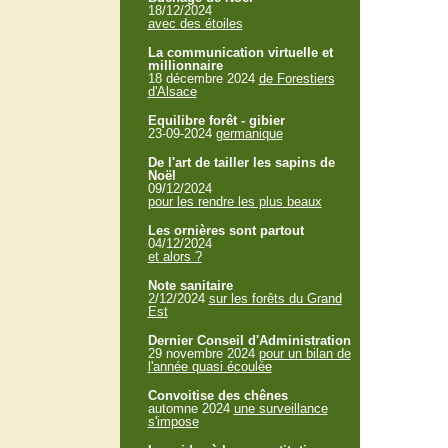
18/12/2024
avec des étoiles
La communication virtuelle et
millionnaire
18 décembre 2024
de Forestiers
d'Alsace
Equilibre forêt - gibier
23-09-2024
germanique
De l'art de tailler les sapins de
Noël
09/12/2024
pour les rendre les plus beaux
Les ornières sont partout
04/12/2024
et alors ?
Note sanitaire
2/12/2024
sur les forêts du Grand
Est
Dernier Conseil d'Administration
29 novembre 2024
pour un bilan de
l'année quasi écoulée
Convoitise des chênes
automne 2024
une surveillance
s'impose