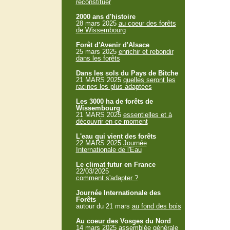
reconstituer
2000 ans d'histoire
28 mars 2025
au coeur des forêts
de Wissembourg
Forêt d'Avenir d'Alsace
25 mars 2025
enrichir et rebondir
dans les forêts
Dans les sols du Pays de Bitche
21 MARS 2025
quelles seront les
racines les plus adaptées
Les 3000 ha de forêts de
Wissembourg
21 MARS 2025
essentielles et à
découvrir en ce moment
L'eau qui vient des forêts
22 MARS 2025
Journée
Internationale de l'Eau
Le climat futur en France
22/03/2025
comment s'adapter ?
Journée Internationale des
Forêts
autour du 21 mars
au fond des bois
Au coeur des Vosges du Nord
14 mars 2025
assemblée générale