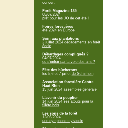
concert
Forêt Magazine 135
08/07/2024
prêt pour les JO de cet été !
Foires forestières
été 2024
en Europe
Soin aux plantations
2 juillet 2024
dégagements en forêt
école
Débardages compliqués ?
04/07/2024
ou s'enfuir par la voie des airs ?
Fête des bûcherons
les 5,6 et 7 juillet
de Schirrhein
Association forestière Centre
Haut Rhin
15 juin 2024
assemblée générale
L'avenir du peuplier
14 juin 2024
ses atouts pour la
filière bois
Les sons de la forêt
12/06/2024
une symphonie sylvicole