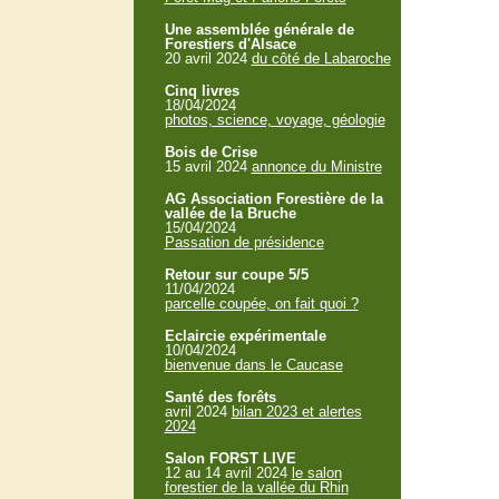
Une assemblée générale de
Forestiers d'Alsace
20 avril 2024
du côté de Labaroche
Cinq livres
18/04/2024
photos, science, voyage, géologie
Bois de Crise
15 avril 2024
annonce du Ministre
AG Association Forestière de la
vallée de la Bruche
15/04/2024
Passation de présidence
Retour sur coupe 5/5
11/04/2024
parcelle coupée, on fait quoi ?
Eclaircie expérimentale
10/04/2024
bienvenue dans le Caucase
Santé des forêts
avril 2024
bilan 2023 et alertes
2024
Salon FORST LIVE
12 au 14 avril 2024
le salon
forestier de la vallée du Rhin