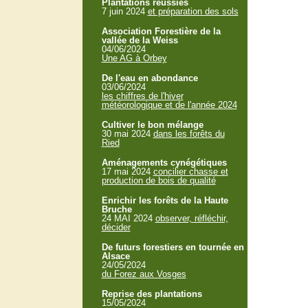
Plantations réussies
7 juin 2024
et préparation des sols
Association Forestière de la
vallée de la Weiss
04/06/2024
Une AG à Orbey
De l'eau en abondance
03/06/2024
les chiffres de l'hiver
météorologique et de l'année 2024
Cultiver le bon mélange
30 mai 2024
dans les forêts du
Ried
Aménagements cynégétiques
17 mai 2024
concilier chasse et
production de bois de qualité
Enrichir les forêts de la Haute
Bruche
24 MAI 2024
observer, réfléchir,
décider
De futurs forestiers en tournée en
Alsace
24/05/2024
du Forez aux Vosges
Reprise des plantations
15/05/2024