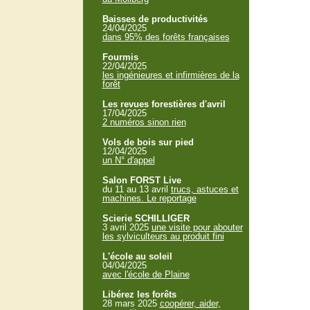
Baisses de productivités
24/04/2025
dans 95% des forêts françaises
Fourmis
22/04/2025
les ingénieures et infirmières de la
forêt
Les revues forestières d'avril
17/04/2025
2 numéros sinon rien
Vols de bois sur pied
12/04/2025
un N° d'appel
Salon FORST Live
du 11 au 13 avril
trucs, astuces et
machines. Le reportage
Scierie SCHILLIGER
3 avril 2025
une visite pour abouter
les sylviculteurs au produit fini
L'école au soleil
04/04/2025
avec l'école de Plaine
Libérez les forêts
28 mars 2025
coopérer, aider,