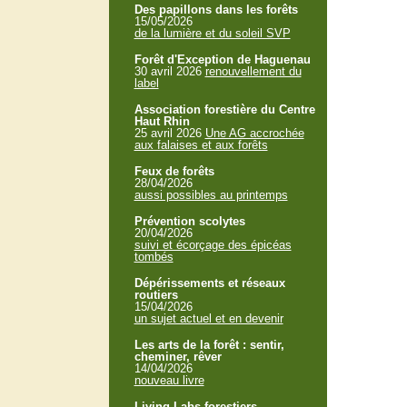
Des papillons dans les forêts
15/05/2026
de la lumière et du soleil SVP
Forêt d'Exception de Haguenau
30 avril 2026
renouvellement du
label
Association forestière du Centre
Haut Rhin
25 avril 2026
Une AG accrochée
aux falaises et aux forêts
Feux de forêts
28/04/2026
aussi possibles au printemps
Prévention scolytes
20/04/2026
suivi et écorçage des épicéas
tombés
Dépérissements et réseaux
routiers
15/04/2026
un sujet actuel et en devenir
Les arts de la forêt : sentir,
cheminer, rêver
14/04/2026
nouveau livre
Living Labs forestiers