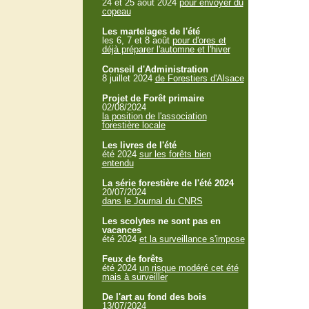
24 et 25 aout 2024
pour envoyer du
copeau
Les martelages de l'été
les 6, 7 et 8 août
pour d'ores et
déjà préparer l'automne et l'hiver
Conseil d'Administration
8 juillet 2024
de Forestiers d'Alsace
Projet de Forêt primaire
02/08/2024
la position de l'association
forestière locale
Les livres de l'été
été 2024
sur les forêts bien
entendu
La série forestière de l'été 2024
20/07/2024
dans le Journal du CNRS
Les scolytes ne sont pas en
vacances
été 2024
et la surveillance s'impose
Feux de forêts
été 2024
un risque modéré cet été
mais à surveiller
De l'art au fond des bois
13/07/2024