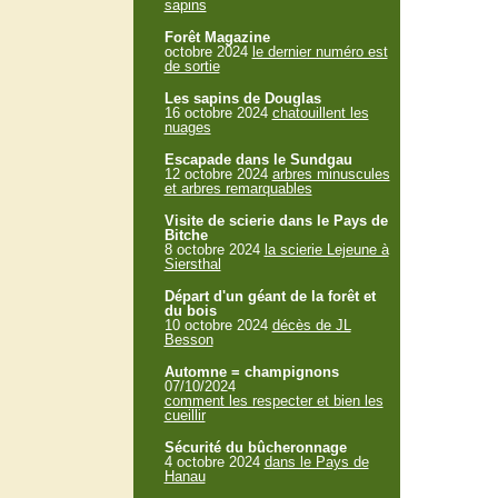
sapins
Forêt Magazine
octobre 2024
le dernier numéro est
de sortie
Les sapins de Douglas
16 octobre 2024
chatouillent les
nuages
Escapade dans le Sundgau
12 octobre 2024
arbres minuscules
et arbres remarquables
Visite de scierie dans le Pays de
Bitche
8 octobre 2024
la scierie Lejeune à
Siersthal
Départ d'un géant de la forêt et
du bois
10 octobre 2024
décès de JL
Besson
Automne = champignons
07/10/2024
comment les respecter et bien les
cueillir
Sécurité du bûcheronnage
4 octobre 2024
dans le Pays de
Hanau