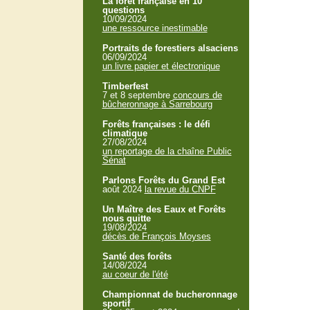
La forêt française en 10
questions
10/09/2024
une ressource inestimable
Portraits de forestiers alsaciens
06/09/2024
un livre papier et électronique
Timberfest
7 et 8 septembre
concours de
bûcheronnage à Sarrebourg
Forêts françaises : le défi
climatique
27/08/2024
un reportage de la chaîne Public
Sénat
Parlons Forêts du Grand Est
août 2024
la revue du CNPF
Un Maître des Eaux et Forêts
nous quitte
19/08/2024
décès de François Moyses
Santé des forêts
14/08/2024
au coeur de l'été
Championnat de bucheronnage
sportif