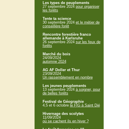
Les types de peuplements
27 septembre 2024
pour organiser
les forêts
Tente ta science
30 septembre 2024
et le métier de
conseillère forêt
Rencontre forestière franco
allemande à Karlsruhe
26 septembre 2024
sur les feux de
forêts
Marché du bois
24/09/2024
automne 2024
AG AF Doller et Thur
23/09/2024
Un rassemblement en nombre
Les jeunes peuplements
13 septembre 2024
à soigner, pour
de belles forêts
Festival de Géographie
4,5 et 6 octobre
le FIG à Saint Dié
Hivernage des scolytes
11/09/2024
où se cachent ils en hiver ?