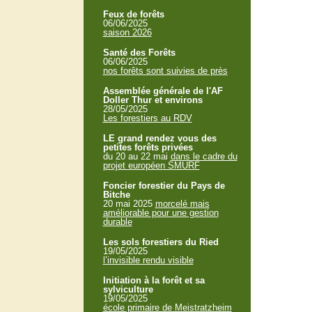
Feux de forêts
06/06/2025
saison 2026
Santé des Forêts
06/06/2025
nos forêts sont suivies de près
Assemblée générale de l'AF
Doller Thur et environs
28/05/2025
Les forestiers au RDV
LE grand rendez vous des
petites forêts privées
du 20 au 22 mai
dans le cadre du
projet européen SMURF
Foncier forestier du Pays de
Bitche
20 mai 2025
morcelé mais
améliorable pour une gestion
durable
Les sols forestiers du Ried
19/05/2025
l’invisible rendu visible
Initiation à la forêt et sa
sylviculture
19/05/2025
école primaire de Meistratzheim