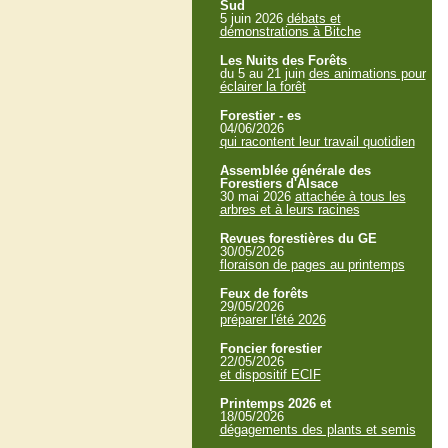
Sud
5 juin 2026
débats et
démonstrations à Bitche
Les Nuits des Forêts
du 5 au 21 juin
des animations pour
éclairer la forêt
Forestier - es
04/06/2026
qui racontent leur travail quotidien
Assemblée générale des
Forestiers d'Alsace
30 mai 2026
attachée à tous les
arbres et à leurs racines
Revues forestières du GE
30/05/2026
floraison de pages au printemps
Feux de forêts
29/05/2026
préparer l'été 2026
Foncier forestier
22/05/2026
et dispositif ECIF
Printemps 2026 et
18/05/2026
dégagements des plants et semis