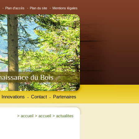
-
Plan d'accès
-
Plan du site
-
Mentions légales
Innovations
Contact
Partenaires
-
-
>
accueil
>
accueil
>
actualites