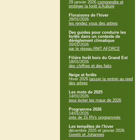
29 janvier 2026
comprendre et
protéger la forêt à Aubure
Floraisons de l'hiver
28/01/2026
les rendez vous des arbres
Des guides pour conduire les
forêts dans un contexte de
dérèglement climatique
20/01/2026
par le réseau RMT AFORCE
Filière forêt bois du Grand Est
18/01/2026
des chiffres et des faits
Neige et forêts
Hiver 2026
laisser la rentrer au pied
des arbres
Les mots de 2025
14/01/2026
pour éviter les maux de 2026
Programme 2026
14/01/2026
près de 15 RVs programmés
Les tempêtes de l'hiver
décembre 2025 et janvier 2026
Goretti et Johannes