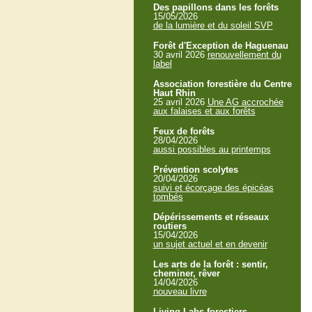
Des papillons dans les forêts
15/05/2026
de la lumière et du soleil SVP
Forêt d'Exception de Haguenau
30 avril 2026
renouvellement du
label
Association forestière du Centre
Haut Rhin
25 avril 2026
Une AG accrochée
aux falaises et aux forêts
Feux de forêts
28/04/2026
aussi possibles au printemps
Prévention scolytes
20/04/2026
suivi et écorçage des épicéas
tombés
Dépérissements et réseaux
routiers
15/04/2026
un sujet actuel et en devenir
Les arts de la forêt : sentir,
cheminer, rêver
14/04/2026
nouveau livre
Living Labs forestiers