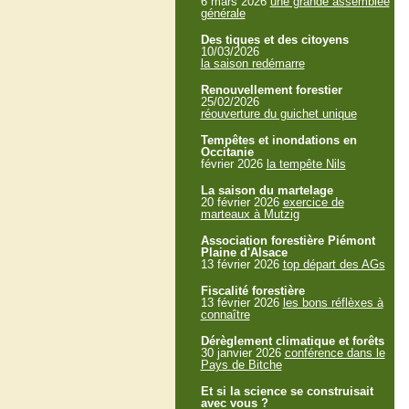
6 mars 2026
une grande assemblée
générale
Des tiques et des citoyens
10/03/2026
la saison redémarre
Renouvellement forestier
25/02/2026
réouverture du guichet unique
Tempêtes et inondations en
Occitanie
février 2026
la tempête Nils
La saison du martelage
20 février 2026
exercice de
marteaux à Mutzig
Association forestière Piémont
Plaine d'Alsace
13 février 2026
top départ des AGs
Fiscalité forestière
13 février 2026
les bons réflèxes à
connaître
Dérèglement climatique et forêts
30 janvier 2026
conférence dans le
Pays de Bitche
Et si la science se construisait
avec vous ?