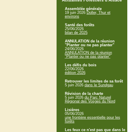
Actualités Forestiers d'Alsace
Assemblée générale
19 juin 2026
Doller, Thur et
environs
Santé des forêts
25/06/2026
bilan de 2025
ANNULATION de la réunion
"Planter ou ne pas planter"
24/06/2026
ANNULATION de la réunion
"Planter ou ne pas planter"
Les défis du bois
22/06/2026
édition 2026
Retrouver les limites de sa forêt
5 juin 2026
dans le Sundgau
Révision de la charte
5 juin 2026
du Parc Naturel
Régional des Vosges du Nord
Lisières
05/06/2026
une frontière essentielle pour les
forêts
Les feux ce n'est pas que dans le