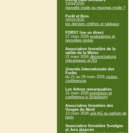
13/04/2026
nouvelle mode ou nouveau mode ?
Forêt et Bois
30/03/2026
les derniers chiffres et tableaux
FORST live en direct
27 mars 2026
explorations et
nouvelles pistes
Association forestière de la
vallée de la Weiss
21 mars 2026
démonstrations
mécaniques et AG
Journée Internationale des
Forêts
du 21 au 29 mars 2026
visites,
conférences
Les Arbres remarquables
31 mars 2026
exposition et
conférence à Strasbourg
Association forestière des
Vosges du Nord
13 mars 2026
une AG au parfum de
tanin
Association forestière Sundgau
et Jura alsacien