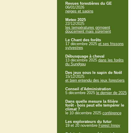
Revues forestières du GE
06/01/2026
neiges et sapins
Meteo 2025
22/12/2025
les températures grimpent
doucement mais sûrement
Le Chant des forêts
17 décembre 2025
et ses frissons
sylvestres
Débusquage à cheval
13 décembre 2025
dans les forêts
du Sundgau
Des jeux sous le sapin de Noël
15/12/2025
et bien entendu des jeux forestiers
Conseil d'Administration
5 décembre 2025
le dernier de 2025
Dans quelle mesure la filière
forêt - bois peut elle tempérer le
climat ?
le 10 décembre 2025
conférence
Les explorateurs du futur
19 et 20 novembre
Forest Innov