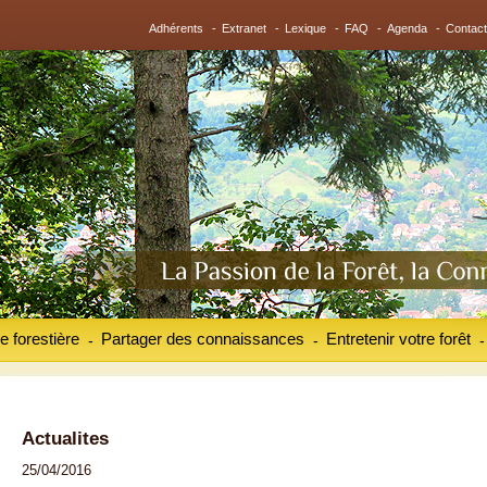
Adhérents
-
Extranet
-
Lexique
-
FAQ
-
Agenda
-
Contact
e forestière
Partager des connaissances
Entretenir votre forêt
-
-
-
Actualites
25/04/2016