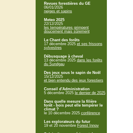
Revues forestières du GE
06/01/2026
neiges et sapins
Meteo 2025
22/12/2025
les températures grimpent
doucement mais sûrement
Le Chant des forêts
17 décembre 2025
et ses frissons
sylvestres
Débusquage à cheval
13 décembre 2025
dans les forêts
du Sundgau
Des jeux sous le sapin de Noël
15/12/2025
et bien entendu des jeux forestiers
Conseil d'Administration
5 décembre 2025
le dernier de 2025
Dans quelle mesure la filière
forêt - bois peut elle tempérer le
climat ?
le 10 décembre 2025
conférence
Les explorateurs du futur
19 et 20 novembre
Forest Innov