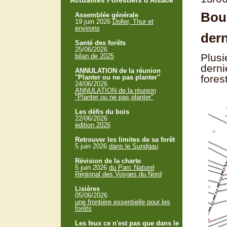
Actualités Forestiers d'Alsace
Bour
Assemblée générale
19 juin 2026
Doller, Thur et
environs
dern
Santé des forêts
25/06/2026
Plusi
bilan de 2025
derni
ANNULATION de la réunion
fores
"Planter ou ne pas planter"
24/06/2026
ANNULATION de la réunion
"Planter ou ne pas planter"
Les défis du bois
22/06/2026
édition 2026
Retrouver les limites de sa forêt
5 juin 2026
dans le Sundgau
Révision de la charte
5 juin 2026
du Parc Naturel
Régional des Vosges du Nord
Lisières
05/06/2026
une frontière essentielle pour les
forêts
Les feux ce n'est pas que dans le