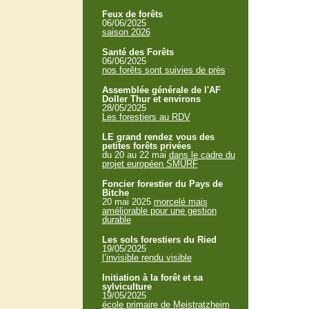
Feux de forêts
06/06/2025
saison 2026
Santé des Forêts
06/06/2025
nos forêts sont suivies de près
Assemblée générale de l'AF
Doller Thur et environs
28/05/2025
Les forestiers au RDV
LE grand rendez vous des
petites forêts privées
du 20 au 22 mai
dans le cadre du
projet européen SMURF
Foncier forestier du Pays de
Bitche
20 mai 2025
morcelé mais
améliorable pour une gestion
durable
Les sols forestiers du Ried
19/05/2025
l’invisible rendu visible
Initiation à la forêt et sa
sylviculture
19/05/2025
école primaire de Meistratzheim