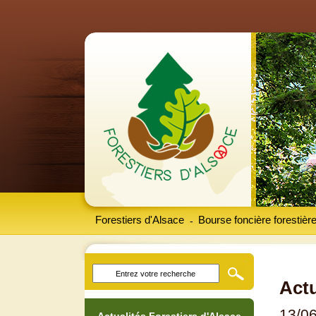
Forestiers d'Alsace
Bourse foncière forestièr
-
Actu
13/0