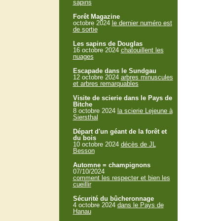
sapins
Forêt Magazine
octobre 2024
le dernier numéro est
de sortie
Les sapins de Douglas
16 octobre 2024
chatouillent les
nuages
Escapade dans le Sundgau
12 octobre 2024
arbres minuscules
et arbres remarquables
Visite de scierie dans le Pays de
Bitche
8 octobre 2024
la scierie Lejeune à
Siersthal
Départ d'un géant de la forêt et
du bois
10 octobre 2024
décès de JL
Besson
Automne = champignons
07/10/2024
comment les respecter et bien les
cueillir
Sécurité du bûcheronnage
4 octobre 2024
dans le Pays de
Hanau