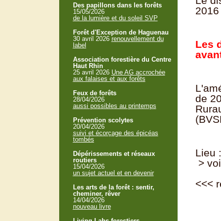
Le di
Des papillons dans les forêts
2016 
15/05/2026
de la lumière et du soleil SVP
Forêt d'Exception de Haguenau
30 avril 2026
renouvellement du
Les 
label
avan
Association forestière du Centre
Haut Rhin
25 avril 2026
Une AG accrochée
aux falaises et aux forêts
L'amé
Feux de forêts
de 20
28/04/2026
aussi possibles au printemps
Rurau
(BVSM
Prévention scolytes
20/04/2026
suivi et écorçage des épicéas
tombés
Lieu 
Dépérissements et réseaux
routiers
> voi
15/04/2026
un sujet actuel et en devenir
<<<
r
Les arts de la forêt : sentir,
cheminer, rêver
14/04/2026
nouveau livre
Living Labs forestiers