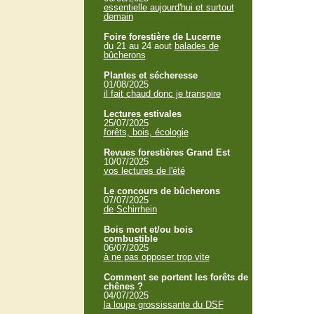
essentielle aujourd'hui et surtout
demain
Foire forestière de Lucerne
du 21 au 24 aout
balades de
bûcherons
Plantes et sécheresse
01/08/2025
il fait chaud donc je transpire
Lectures estivales
25/07/2025
forêts, bois, écologie
Revues forestières Grand Est
10/07/2025
vos lectures de l'été
Le concours de bûcherons
07/07/2025
de Schirrhein
Bois mort et/ou bois
combustible
06/07/2025
à ne pas opposer trop vite
Comment se portent les forêts de
chênes ?
04/07/2025
la loupe grossissante du DSF