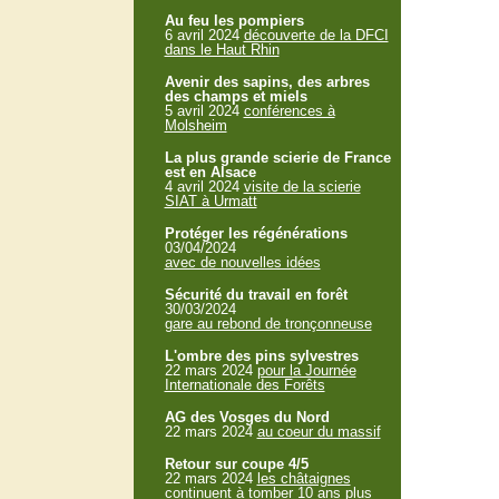
Au feu les pompiers
6 avril 2024
découverte de la DFCI
dans le Haut Rhin
Avenir des sapins, des arbres
des champs et miels
5 avril 2024
conférences à
Molsheim
La plus grande scierie de France
est en Alsace
4 avril 2024
visite de la scierie
SIAT à Urmatt
Protéger les régénérations
03/04/2024
avec de nouvelles idées
Sécurité du travail en forêt
30/03/2024
gare au rebond de tronçonneuse
L'ombre des pins sylvestres
22 mars 2024
pour la Journée
Internationale des Forêts
AG des Vosges du Nord
22 mars 2024
au coeur du massif
Retour sur coupe 4/5
22 mars 2024
les châtaignes
continuent à tomber 10 ans plus