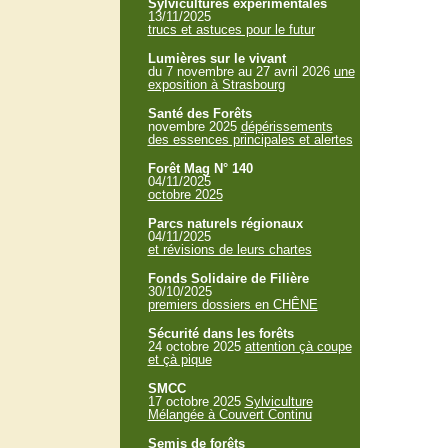
Sylvicultures expérimentales
13/11/2025
trucs et astuces pour le futur
Lumières sur le vivant
du 7 novembre au 27 avril 2026
une
exposition à Strasbourg
Santé des Forêts
novembre 2025
dépérissements
des essences principales et alertes
Forêt Mag N° 140
04/11/2025
octobre 2025
Parcs naturels régionaux
04/11/2025
et révisions de leurs chartes
Fonds Solidaire de Filière
30/10/2025
premiers dossiers en CHÊNE
Sécurité dans les forêts
24 octobre 2025
attention çà coupe
et çà pique
SMCC
17 octobre 2025
Sylviculture
Mélangée à Couvert Continu
Semis de forêts