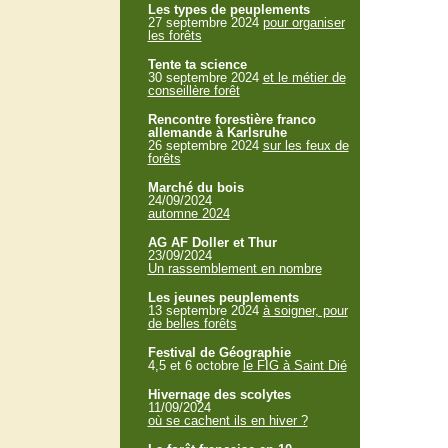
Les types de peuplements
27 septembre 2024
pour organiser
les forêts
Tente ta science
30 septembre 2024
et le métier de
conseillère forêt
Rencontre forestière franco
allemande à Karlsruhe
26 septembre 2024
sur les feux de
forêts
Marché du bois
24/09/2024
automne 2024
AG AF Doller et Thur
23/09/2024
Un rassemblement en nombre
Les jeunes peuplements
13 septembre 2024
à soigner, pour
de belles forêts
Festival de Géographie
4,5 et 6 octobre
le FIG à Saint Dié
Hivernage des scolytes
11/09/2024
où se cachent ils en hiver ?