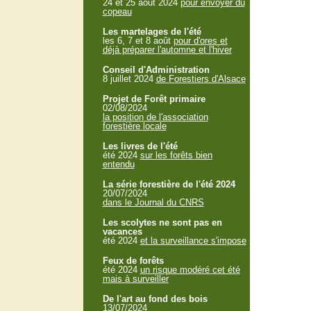
24 et 25 aout 2024
pour envoyer du
copeau
Les martelages de l'été
les 6, 7 et 8 août
pour d'ores et
déjà préparer l'automne et l'hiver
Conseil d'Administration
8 juillet 2024
de Forestiers d'Alsace
Projet de Forêt primaire
02/08/2024
la position de l'association
forestière locale
Les livres de l'été
été 2024
sur les forêts bien
entendu
La série forestière de l'été 2024
20/07/2024
dans le Journal du CNRS
Les scolytes ne sont pas en
vacances
été 2024
et la surveillance s'impose
Feux de forêts
été 2024
un risque modéré cet été
mais à surveiller
De l'art au fond des bois
13/07/2024