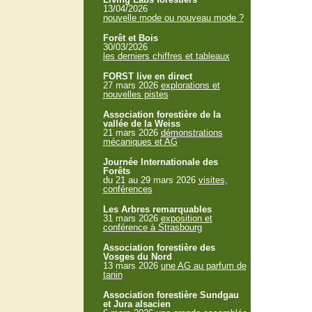
13/04/2026
nouvelle mode ou nouveau mode ?
Forêt et Bois
30/03/2026
les derniers chiffres et tableaux
FORST live en direct
27 mars 2026
explorations et
nouvelles pistes
Association forestière de la
vallée de la Weiss
21 mars 2026
démonstrations
mécaniques et AG
Journée Internationale des
Forêts
du 21 au 29 mars 2026
visites,
conférences
Les Arbres remarquables
31 mars 2026
exposition et
conférence à Strasbourg
Association forestière des
Vosges du Nord
13 mars 2026
une AG au parfum de
tanin
Association forestière Sundgau
et Jura alsacien