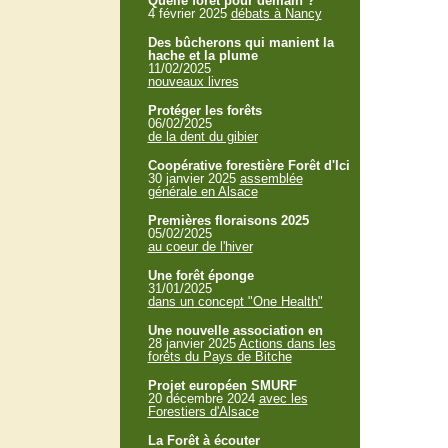
Quelle forêt pour demain ?
4 février 2025
débats à Nancy
Des bûcherons qui manient la
hache et la plume
11/02/2025
nouveaux livres
Protéger les forêts
06/02/2025
de la dent du gibier
Coopérative forestière Forêt d'Ici
30 janvier 2025
assemblée
générale en Alsace
Premières floraisons 2025
05/02/2025
au coeur de l'hiver
Une forêt éponge
31/01/2025
dans un concept "One Health"
Une nouvelle association en
28 janvier 2025
Actions dans les
forêts du Pays de Bitche
Projet européen SMURF
20 décembre 2024
avec les
Forestiers d'Alsace
La Forêt à écouter