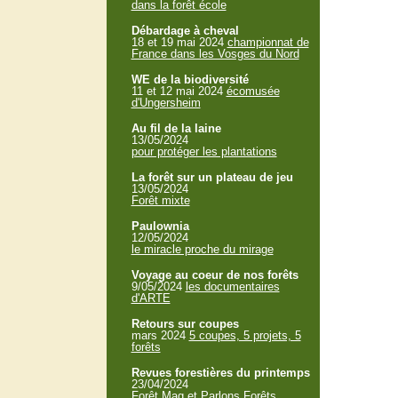
dans la forêt école
Débardage à cheval
18 et 19 mai 2024
championnat de
France dans les Vosges du Nord
WE de la biodiversité
11 et 12 mai 2024
écomusée
d'Ungersheim
Au fil de la laine
13/05/2024
pour protéger les plantations
La forêt sur un plateau de jeu
13/05/2024
Forêt mixte
Paulownia
12/05/2024
le miracle proche du mirage
Voyage au coeur de nos forêts
9/05/2024
les documentaires
d'ARTE
Retours sur coupes
mars 2024
5 coupes, 5 projets, 5
forêts
Revues forestières du printemps
23/04/2024
Forêt Mag et Parlons Forêts