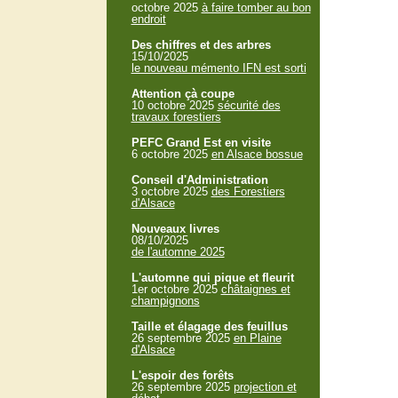
octobre 2025
à faire tomber au bon
endroit
Des chiffres et des arbres
15/10/2025
le nouveau mémento IFN est sorti
Attention çà coupe
10 octobre 2025
sécurité des
travaux forestiers
PEFC Grand Est en visite
6 octobre 2025
en Alsace bossue
Conseil d'Administration
3 octobre 2025
des Forestiers
d'Alsace
Nouveaux livres
08/10/2025
de l'automne 2025
L'automne qui pique et fleurit
1er octobre 2025
châtaignes et
champignons
Taille et élagage des feuillus
26 septembre 2025
en Plaine
d'Alsace
L'espoir des forêts
26 septembre 2025
projection et