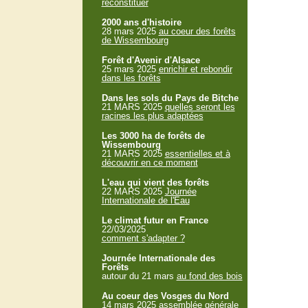
reconstituer
2000 ans d'histoire
28 mars 2025
au coeur des forêts
de Wissembourg
Forêt d'Avenir d'Alsace
25 mars 2025
enrichir et rebondir
dans les forêts
Dans les sols du Pays de Bitche
21 MARS 2025
quelles seront les
racines les plus adaptées
Les 3000 ha de forêts de
Wissembourg
21 MARS 2025
essentielles et à
découvrir en ce moment
L'eau qui vient des forêts
22 MARS 2025
Journée
Internationale de l'Eau
Le climat futur en France
22/03/2025
comment s'adapter ?
Journée Internationale des
Forêts
autour du 21 mars
au fond des bois
Au coeur des Vosges du Nord
14 mars 2025
assemblée générale