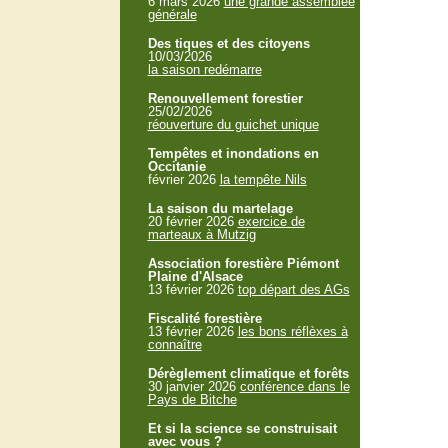
6 mars 2026
une grande assemblée
générale
Des tiques et des citoyens
10/03/2026
la saison redémarre
Renouvellement forestier
25/02/2026
réouverture du guichet unique
Tempêtes et inondations en
Occitanie
février 2026
la tempête Nils
La saison du martelage
20 février 2026
exercice de
marteaux à Mutzig
Association forestière Piémont
Plaine d'Alsace
13 février 2026
top départ des AGs
Fiscalité forestière
13 février 2026
les bons réflèxes à
connaître
Dérèglement climatique et forêts
30 janvier 2026
conférence dans le
Pays de Bitche
Et si la science se construisait
avec vous ?