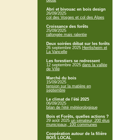
débat
Abri et bivouac en bois design
26/09/2025
col des Vosges et col des Alpes
Croissance des forêts
25/09/2025
rallongée mais ralentie
Deux soirées débat sur les forêts
26 septembre 2025
Herrlisheim et
La Vancelle
Les forestiers se redressent
12 septembre 2025
dans la vallée
de Villé
Marché du bois
15/09/2025
tension sur la matière en
septembre
Le climat de l'été 2025
06/09/2025
bilan de l'été météorologique
Bois et Forêts, quelles actions ?
29 août 2025
un sénateur, 200 élus
municipaux, 100 communes
Coopération autour de la filière
BOIS LOCAL