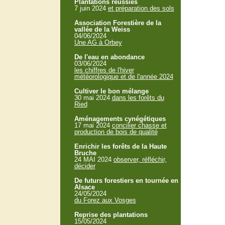
Plantations réussies
7 juin 2024
et préparation des sols
Association Forestière de la
vallée de la Weiss
04/06/2024
Une AG à Orbey
De l'eau en abondance
03/06/2024
les chiffres de l'hiver
météorologique et de l'année 2024
Cultiver le bon mélange
30 mai 2024
dans les forêts du
Ried
Aménagements cynégétiques
17 mai 2024
concilier chasse et
production de bois de qualité
Enrichir les forêts de la Haute
Bruche
24 MAI 2024
observer, réfléchir,
décider
De futurs forestiers en tournée en
Alsace
24/05/2024
du Forez aux Vosges
Reprise des plantations
15/05/2024