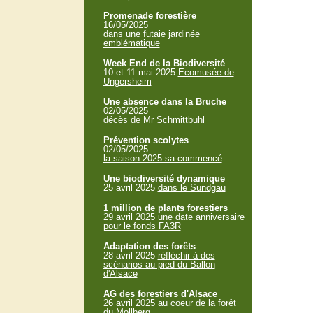
Promenade forestière
16/05/2025
dans une futaie jardinée
emblématique
Week End de la Biodiversité
10 et 11 mai 2025
Ecomusée de
Ungersheim
Une absence dans la Bruche
02/05/2025
décès de Mr Schmittbuhl
Prévention scolytes
02/05/2025
la saison 2025 sa commencé
Une biodiversité dynamique
25 avril 2025
dans le Sundgau
1 million de plants forestiers
29 avril 2025
une date anniversaire
pour le fonds FA3R
Adaptation des forêts
28 avril 2025
réfléchir à des
scénarios au pied du Ballon
d'Alsace
AG des forestiers d'Alsace
26 avril 2025
au coeur de la forêt
du Mollberg