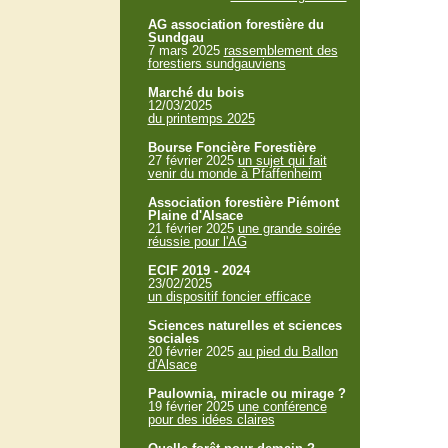
AG association forestière du
Sundgau
7 mars 2025
rassemblement des
forestiers sundgauviens
Marché du bois
12/03/2025
du printemps 2025
Bourse Foncière Forestière
27 février 2025
un sujet qui fait
venir du monde à Pfaffenheim
Association forestière Piémont
Plaine d'Alsace
21 février 2025
une grande soirée
réussie pour l'AG
ECIF 2019 - 2024
23/02/2025
un dispositif foncier efficace
Sciences naturelles et sciences
sociales
20 février 2025
au pied du Ballon
d'Alsace
Paulownia, miracle ou mirage ?
19 février 2025
une conférence
pour des idées claires