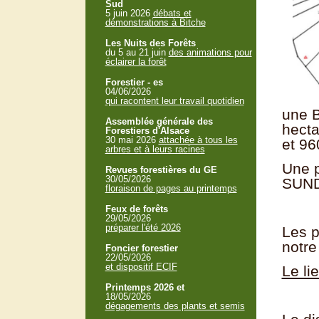
Sud
5 juin 2026
débats et
démonstrations à Bitche
Les Nuits des Forêts
du 5 au 21 juin
des animations pour
éclairer la forêt
Forestier - es
04/06/2026
qui racontent leur travail quotidien
une 
Assemblée générale des
hecta
Forestiers d'Alsace
30 mai 2026
attachée à tous les
et 96
arbres et à leurs racines
Une p
Revues forestières du GE
30/05/2026
SUN
floraison de pages au printemps
Feux de forêts
29/05/2026
préparer l'été 2026
Les p
notre
Foncier forestier
22/05/2026
et dispositif ECIF
Le li
Printemps 2026 et
18/05/2026
dégagements des plants et semis