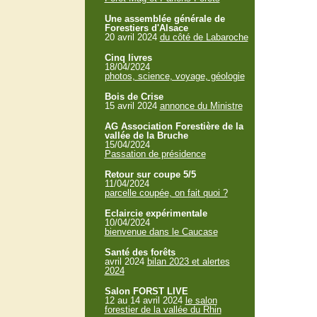
Une assemblée générale de
Forestiers d'Alsace
20 avril 2024
du côté de Labaroche
Cinq livres
18/04/2024
photos, science, voyage, géologie
Bois de Crise
15 avril 2024
annonce du Ministre
AG Association Forestière de la
vallée de la Bruche
15/04/2024
Passation de présidence
Retour sur coupe 5/5
11/04/2024
parcelle coupée, on fait quoi ?
Eclaircie expérimentale
10/04/2024
bienvenue dans le Caucase
Santé des forêts
avril 2024
bilan 2023 et alertes
2024
Salon FORST LIVE
12 au 14 avril 2024
le salon
forestier de la vallée du Rhin