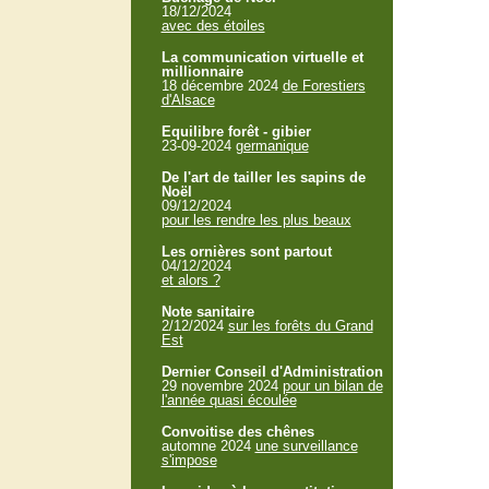
18/12/2024
avec des étoiles
La communication virtuelle et
millionnaire
18 décembre 2024
de Forestiers
d'Alsace
Equilibre forêt - gibier
23-09-2024
germanique
De l'art de tailler les sapins de
Noël
09/12/2024
pour les rendre les plus beaux
Les ornières sont partout
04/12/2024
et alors ?
Note sanitaire
2/12/2024
sur les forêts du Grand
Est
Dernier Conseil d'Administration
29 novembre 2024
pour un bilan de
l'année quasi écoulée
Convoitise des chênes
automne 2024
une surveillance
s'impose