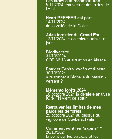
Les aides à la reconstitution
5-11-2024
réouverture des aides de
l'Etat
Henri PFEFFER est parti
14/11/2024
de la vallée de la Doller
Atlas forestier du Grand Est
12/11/2024
les dernières mises à
jour
Biodiversité
31/10/2024
COP N° 16 et situation en Alsace
Eaux et Forêts, excès et disette
30/10/2024
à raisonner à l'échelle du bassin -
versant ?
Mémento forêts 2024
10 octobre 2024
la dernière analyse
IGN-IFN vient de sortir
Retrouver les limites de mes
parcelles de forêts
25 octobre 2024
au dessus du
vignoble de Gueberschwihr
Comment vont les "sapins" ?
26/10/2024
le point sur les épicéas et les