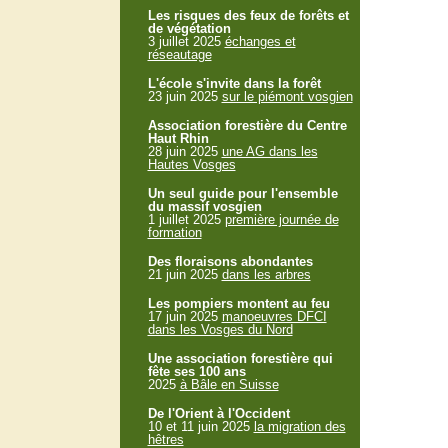
Les risques des feux de forêts et
de végétation
3 juillet 2025
échanges et
réseautage
L'école s'invite dans la forêt
23 juin 2025
sur le piémont vosgien
Association forestière du Centre
Haut Rhin
28 juin 2025
une AG dans les
Hautes Vosges
Un seul guide pour l'ensemble
du massif vosgien
1 juillet 2025
première journée de
formation
Des floraisons abondantes
21 juin 2025
dans les arbres
Les pompiers montent au feu
17 juin 2025
manoeuvres DFCI
dans les Vosges du Nord
Une association forestière qui
fête ses 100 ans
2025
à Bâle en Suisse
De l'Orient à l'Occident
10 et 11 juin 2025
la migration des
hêtres