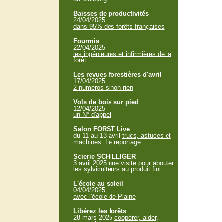
Baisses de productivités
24/04/2025
dans 95% des forêts françaises
Fourmis
22/04/2025
les ingénieures et infirmières de la
forêt
Les revues forestières d'avril
17/04/2025
2 numéros sinon rien
Vols de bois sur pied
12/04/2025
un N° d'appel
Salon FORST Live
du 11 au 13 avril
trucs, astuces et
machines. Le reportage
Scierie SCHILLIGER
3 avril 2025
une visite pour abouter
les sylviculteurs au produit fini
L'école au soleil
04/04/2025
avec l'école de Plaine
Libérez les forêts
28 mars 2025
coopérer, aider,