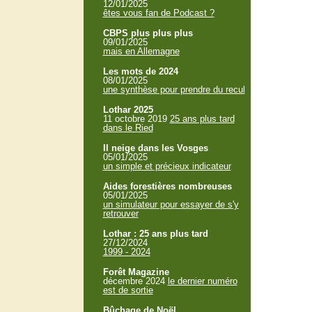
12/01/2025
êtes vous fan de Podcast ?
CBPS plus plus plus
09/01/2025
mais en Allemagne
Les mots de 2024
08/01/2025
une synthèse pour prendre du recul
Lothar 2025
11 octobre 2019
25 ans plus tard
dans le Ried
Il neige dans les Vosges
05/01/2025
un simple et précieux indicateur
Aides forestières nombreuses
05/01/2025
un simulateur pour essayer de s'y
retrouver
Lothar : 25 ans plus tard
27/12/2024
1999 - 2024
Forêt Magazine
décembre 2024
le dernier numéro
est de sortie
Bûchage de Noël