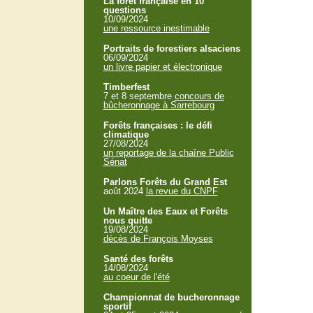
La forêt française en 10
questions
10/09/2024
une ressource inestimable
Portraits de forestiers alsaciens
06/09/2024
un livre papier et électronique
Timberfest
7 et 8 septembre
concours de
bûcheronnage à Sarrebourg
Forêts françaises : le défi
climatique
27/08/2024
un reportage de la chaîne Public
Sénat
Parlons Forêts du Grand Est
août 2024
la revue du CNPF
Un Maître des Eaux et Forêts
nous quitte
19/08/2024
décès de François Moyses
Santé des forêts
14/08/2024
au coeur de l'été
Championnat de bucheronnage
sportif