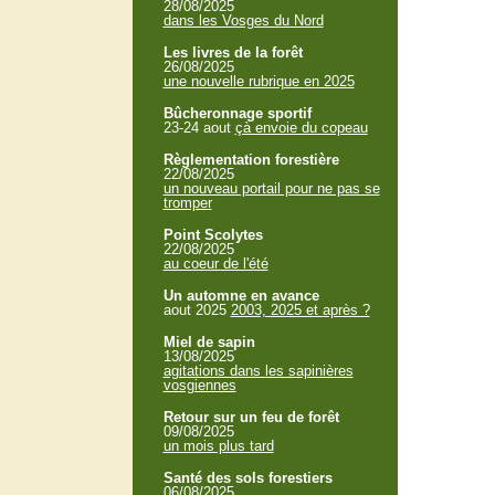
28/08/2025
dans les Vosges du Nord
Les livres de la forêt
26/08/2025
une nouvelle rubrique en 2025
Bûcheronnage sportif
23-24 aout
çà envoie du copeau
Règlementation forestière
22/08/2025
un nouveau portail pour ne pas se
tromper
Point Scolytes
22/08/2025
au coeur de l'été
Un automne en avance
aout 2025
2003, 2025 et après ?
Miel de sapin
13/08/2025
agitations dans les sapinières
vosgiennes
Retour sur un feu de forêt
09/08/2025
un mois plus tard
Santé des sols forestiers
06/08/2025