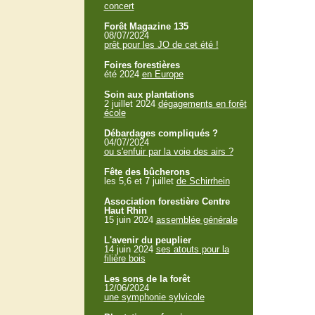
concert
Forêt Magazine 135
08/07/2024
prêt pour les JO de cet été !
Foires forestières
été 2024
en Europe
Soin aux plantations
2 juillet 2024
dégagements en forêt
école
Débardages compliqués ?
04/07/2024
ou s'enfuir par la voie des airs ?
Fête des bûcherons
les 5,6 et 7 juillet
de Schirrhein
Association forestière Centre
Haut Rhin
15 juin 2024
assemblée générale
L'avenir du peuplier
14 juin 2024
ses atouts pour la
filière bois
Les sons de la forêt
12/06/2024
une symphonie sylvicole