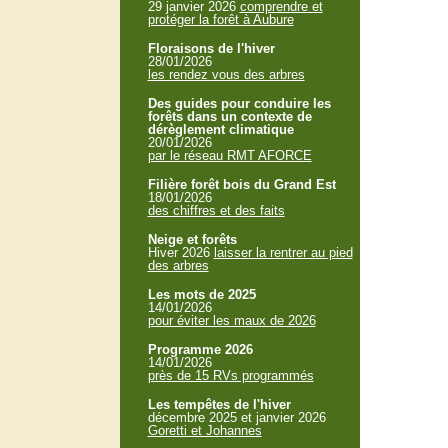
29 janvier 2026
comprendre et
protéger la forêt à Aubure
Floraisons de l'hiver
28/01/2026
les rendez vous des arbres
Des guides pour conduire les
forêts dans un contexte de
dérèglement climatique
20/01/2026
par le réseau RMT AFORCE
Filière forêt bois du Grand Est
18/01/2026
des chiffres et des faits
Neige et forêts
Hiver 2026
laisser la rentrer au pied
des arbres
Les mots de 2025
14/01/2026
pour éviter les maux de 2026
Programme 2026
14/01/2026
près de 15 RVs programmés
Les tempêtes de l'hiver
décembre 2025 et janvier 2026
Goretti et Johannes