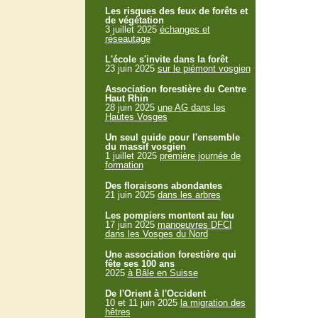
Les risques des feux de forêts et
de végétation
3 juillet 2025
échanges et
réseautage
L'école s'invite dans la forêt
23 juin 2025
sur le piémont vosgien
Association forestière du Centre
Haut Rhin
28 juin 2025
une AG dans les
Hautes Vosges
Un seul guide pour l'ensemble
du massif vosgien
1 juillet 2025
première journée de
formation
Des floraisons abondantes
21 juin 2025
dans les arbres
Les pompiers montent au feu
17 juin 2025
manoeuvres DFCI
dans les Vosges du Nord
Une association forestière qui
fête ses 100 ans
2025
à Bâle en Suisse
De l'Orient à l'Occident
10 et 11 juin 2025
la migration des
hêtres