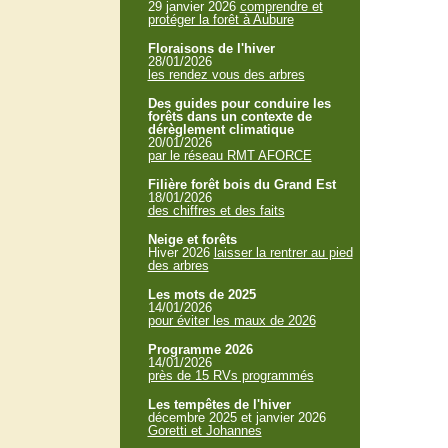
29 janvier 2026
comprendre et
protéger la forêt à Aubure
Floraisons de l'hiver
28/01/2026
les rendez vous des arbres
Des guides pour conduire les
forêts dans un contexte de
dérèglement climatique
20/01/2026
par le réseau RMT AFORCE
Filière forêt bois du Grand Est
18/01/2026
des chiffres et des faits
Neige et forêts
Hiver 2026
laisser la rentrer au pied
des arbres
Les mots de 2025
14/01/2026
pour éviter les maux de 2026
Programme 2026
14/01/2026
près de 15 RVs programmés
Les tempêtes de l'hiver
décembre 2025 et janvier 2026
Goretti et Johannes