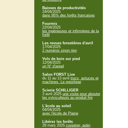
Baisses de productivités
24/04/2025
dans 95% des forêts françaises
Fourmis
22/04/2025
les ingénieures et infirmières de la
forêt
Les revues forestières d'avril
17/04/2025
2 numéros sinon rien
Vols de bois sur pied
12/04/2025
un N° d'appel
Salon FORST Live
du 11 au 13 avril
trucs, astuces et
machines. Le reportage
Scierie SCHILLIGER
3 avril 2025
une visite pour abouter
les sylviculteurs au produit fini
L'école au soleil
04/04/2025
avec l'école de Plaine
Libérez les forêts
28 mars 2025
coopérer, aider,