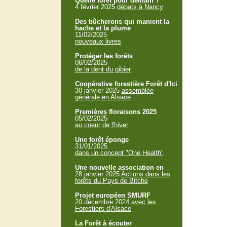
Quelle forêt pour demain ?
4 février 2025
débats à Nancy
Des bûcherons qui manient la
hache et la plume
11/02/2025
nouveaux livres
Protéger les forêts
06/02/2025
de la dent du gibier
Coopérative forestière Forêt d'Ici
30 janvier 2025
assemblée
générale en Alsace
Premières floraisons 2025
05/02/2025
au coeur de l'hiver
Une forêt éponge
31/01/2025
dans un concept "One Health"
Une nouvelle association en
28 janvier 2025
Actions dans les
forêts du Pays de Bitche
Projet européen SMURF
20 décembre 2024
avec les
Forestiers d'Alsace
La Forêt à écouter