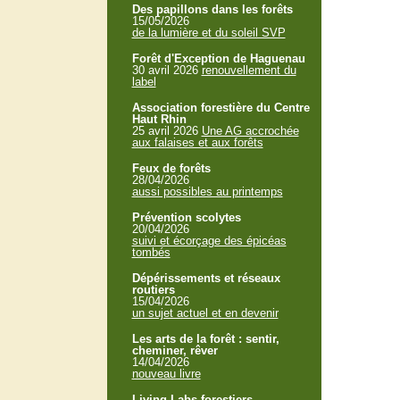
Des papillons dans les forêts
15/05/2026
de la lumière et du soleil SVP
Forêt d'Exception de Haguenau
30 avril 2026
renouvellement du
label
Association forestière du Centre
Haut Rhin
25 avril 2026
Une AG accrochée
aux falaises et aux forêts
Feux de forêts
28/04/2026
aussi possibles au printemps
Prévention scolytes
20/04/2026
suivi et écorçage des épicéas
tombés
Dépérissements et réseaux
routiers
15/04/2026
un sujet actuel et en devenir
Les arts de la forêt : sentir,
cheminer, rêver
14/04/2026
nouveau livre
Living Labs forestiers