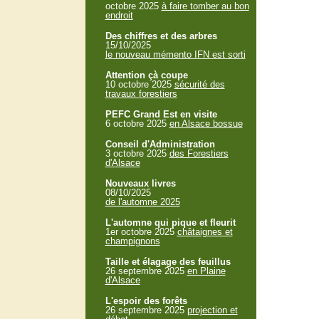
octobre 2025
à faire tomber au bon
endroit
Des chiffres et des arbres
15/10/2025
le nouveau mémento IFN est sorti
Attention çà coupe
10 octobre 2025
sécurité des
travaux forestiers
PEFC Grand Est en visite
6 octobre 2025
en Alsace bossue
Conseil d'Administration
3 octobre 2025
des Forestiers
d'Alsace
Nouveaux livres
08/10/2025
de l'automne 2025
L'automne qui pique et fleurit
1er octobre 2025
châtaignes et
champignons
Taille et élagage des feuillus
26 septembre 2025
en Plaine
d'Alsace
L'espoir des forêts
26 septembre 2025
projection et