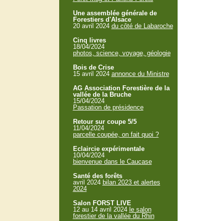
Une assemblée générale de
Forestiers d'Alsace
20 avril 2024
du côté de Labaroche
Cinq livres
18/04/2024
photos, science, voyage, géologie
Bois de Crise
15 avril 2024
annonce du Ministre
AG Association Forestière de la
vallée de la Bruche
15/04/2024
Passation de présidence
Retour sur coupe 5/5
11/04/2024
parcelle coupée, on fait quoi ?
Eclaircie expérimentale
10/04/2024
bienvenue dans le Caucase
Santé des forêts
avril 2024
bilan 2023 et alertes
2024
Salon FORST LIVE
12 au 14 avril 2024
le salon
forestier de la vallée du Rhin