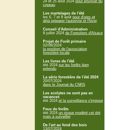
24 et 25 aout 2024
pour envoyer du
copeau
Les martelages de l'été
les 6, 7 et 8 août
pour d'ores et
déjà préparer l'automne et l'hiver
Conseil d'Administration
8 juillet 2024
de Forestiers d'Alsace
Projet de Forêt primaire
02/08/2024
la position de l'association
forestière locale
Les livres de l'été
été 2024
sur les forêts bien
entendu
La série forestière de l'été 2024
20/07/2024
dans le Journal du CNRS
Les scolytes ne sont pas en
vacances
été 2024
et la surveillance s'impose
Feux de forêts
été 2024
un risque modéré cet été
mais à surveiller
De l'art au fond des bois
13/07/2024