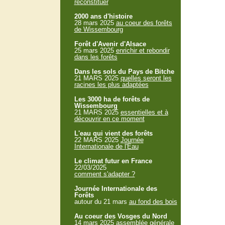
reconstituer
2000 ans d'histoire
28 mars 2025
au coeur des forêts
de Wissembourg
Forêt d'Avenir d'Alsace
25 mars 2025
enrichir et rebondir
dans les forêts
Dans les sols du Pays de Bitche
21 MARS 2025
quelles seront les
racines les plus adaptées
Les 3000 ha de forêts de
Wissembourg
21 MARS 2025
essentielles et à
découvrir en ce moment
L'eau qui vient des forêts
22 MARS 2025
Journée
Internationale de l'Eau
Le climat futur en France
22/03/2025
comment s'adapter ?
Journée Internationale des
Forêts
autour du 21 mars
au fond des bois
Au coeur des Vosges du Nord
14 mars 2025
assemblée générale