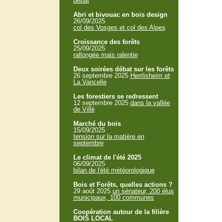
débat
Abri et bivouac en bois design
26/09/2025
col des Vosges et col des Alpes
Croissance des forêts
25/09/2025
rallongée mais ralentie
Deux soirées débat sur les forêts
26 septembre 2025
Herrlisheim et
La Vancelle
Les forestiers se redressent
12 septembre 2025
dans la vallée
de Villé
Marché du bois
15/09/2025
tension sur la matière en
septembre
Le climat de l'été 2025
06/09/2025
bilan de l'été météorologique
Bois et Forêts, quelles actions ?
29 août 2025
un sénateur, 200 élus
municipaux, 100 communes
Coopération autour de la filière
BOIS LOCAL