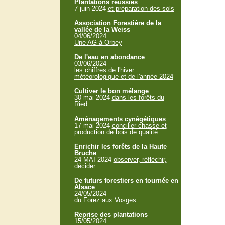
Plantations réussies
7 juin 2024
et préparation des sols
Association Forestière de la
vallée de la Weiss
04/06/2024
Une AG à Orbey
De l'eau en abondance
03/06/2024
les chiffres de l'hiver
météorologique et de l'année 2024
Cultiver le bon mélange
30 mai 2024
dans les forêts du
Ried
Aménagements cynégétiques
17 mai 2024
concilier chasse et
production de bois de qualité
Enrichir les forêts de la Haute
Bruche
24 MAI 2024
observer, réfléchir,
décider
De futurs forestiers en tournée en
Alsace
24/05/2024
du Forez aux Vosges
Reprise des plantations
15/05/2024