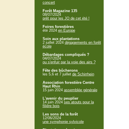
concert
Forêt Magazine 135
08/07/2024
prêt pour les JO de cet été !
Foires forestières
été 2024
en Europe
Soin aux plantations
2 juillet 2024
dégagements en forêt
école
Débardages compliqués ?
04/07/2024
ou s'enfuir par la voie des airs ?
Fête des bûcherons
les 5,6 et 7 juillet
de Schirrhein
Association forestière Centre
Haut Rhin
15 juin 2024
assemblée générale
L'avenir du peuplier
14 juin 2024
ses atouts pour la
filière bois
Les sons de la forêt
12/06/2024
une symphonie sylvicole