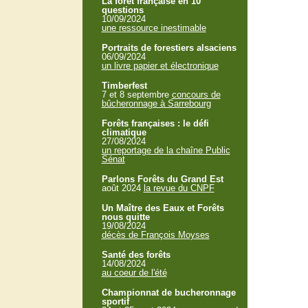
La forêt française en 10
questions
10/09/2024
une ressource inestimable
Portraits de forestiers alsaciens
06/09/2024
un livre papier et électronique
Timberfest
7 et 8 septembre
concours de
bûcheronnage à Sarrebourg
Forêts françaises : le défi
climatique
27/08/2024
un reportage de la chaîne Public
Sénat
Parlons Forêts du Grand Est
août 2024
la revue du CNPF
Un Maître des Eaux et Forêts
nous quitte
19/08/2024
décès de François Moyses
Santé des forêts
14/08/2024
au coeur de l'été
Championnat de bucheronnage
sportif