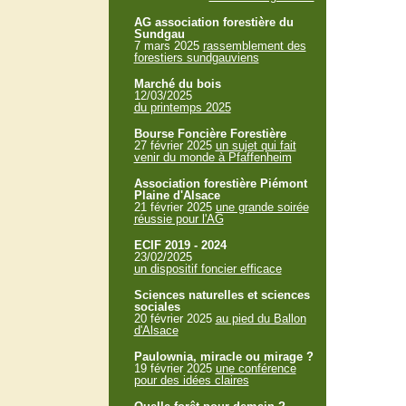
AG association forestière du
Sundgau
7 mars 2025
rassemblement des
forestiers sundgauviens
Marché du bois
12/03/2025
du printemps 2025
Bourse Foncière Forestière
27 février 2025
un sujet qui fait
venir du monde à Pfaffenheim
Association forestière Piémont
Plaine d'Alsace
21 février 2025
une grande soirée
réussie pour l'AG
ECIF 2019 - 2024
23/02/2025
un dispositif foncier efficace
Sciences naturelles et sciences
sociales
20 février 2025
au pied du Ballon
d'Alsace
Paulownia, miracle ou mirage ?
19 février 2025
une conférence
pour des idées claires