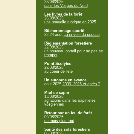
28/08/2025
dans les Vosges du Nord
Les livres de la forêt
26/08/2025
une nouvelle rubrique en 2025
Bûcheronnage sportif
23-24 aout
çà envoie du copeau
Règlementation forestière
22/08/2025
un nouveau portail pour ne pas se
tromper
Point Scolytes
22/08/2025
au coeur de l'été
Un automne en avance
aout 2025
2003, 2025 et après ?
Miel de sapin
13/08/2025
agitations dans les sapinières
vosgiennes
Retour sur un feu de forêt
09/08/2025
un mois plus tard
Santé des sols forestiers
06/08/2025