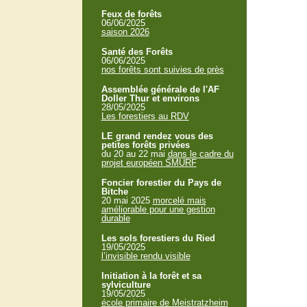
Feux de forêts
06/06/2025
saison 2026
Santé des Forêts
06/06/2025
nos forêts sont suivies de près
Assemblée générale de l'AF
Doller Thur et environs
28/05/2025
Les forestiers au RDV
LE grand rendez vous des
petites forêts privées
du 20 au 22 mai
dans le cadre du
projet européen SMURF
Foncier forestier du Pays de
Bitche
20 mai 2025
morcelé mais
améliorable pour une gestion
durable
Les sols forestiers du Ried
19/05/2025
l’invisible rendu visible
Initiation à la forêt et sa
sylviculture
19/05/2025
école primaire de Meistratzheim