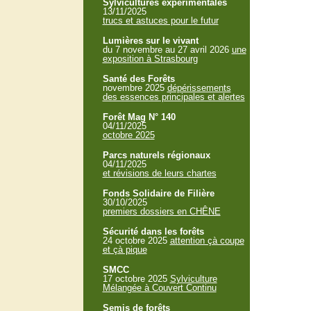
Sylvicultures expérimentales
13/11/2025
trucs et astuces pour le futur
Lumières sur le vivant
du 7 novembre au 27 avril 2026
une
exposition à Strasbourg
Santé des Forêts
novembre 2025
dépérissements
des essences principales et alertes
Forêt Mag N° 140
04/11/2025
octobre 2025
Parcs naturels régionaux
04/11/2025
et révisions de leurs chartes
Fonds Solidaire de Filière
30/10/2025
premiers dossiers en CHÊNE
Sécurité dans les forêts
24 octobre 2025
attention çà coupe
et çà pique
SMCC
17 octobre 2025
Sylviculture
Mélangée à Couvert Continu
Semis de forêts