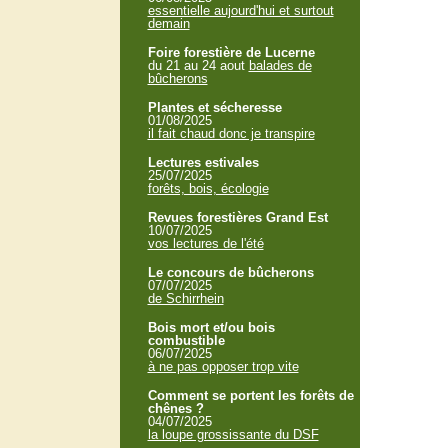
essentielle aujourd'hui et surtout
demain
Foire forestière de Lucerne
du 21 au 24 aout
balades de
bûcherons
Plantes et sécheresse
01/08/2025
il fait chaud donc je transpire
Lectures estivales
25/07/2025
forêts, bois, écologie
Revues forestières Grand Est
10/07/2025
vos lectures de l'été
Le concours de bûcherons
07/07/2025
de Schirrhein
Bois mort et/ou bois
combustible
06/07/2025
à ne pas opposer trop vite
Comment se portent les forêts de
chênes ?
04/07/2025
la loupe grossissante du DSF