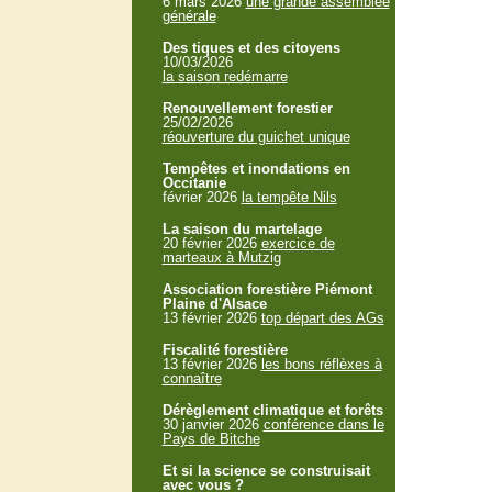
6 mars 2026
une grande assemblée
générale
Des tiques et des citoyens
10/03/2026
la saison redémarre
Renouvellement forestier
25/02/2026
réouverture du guichet unique
Tempêtes et inondations en
Occitanie
février 2026
la tempête Nils
La saison du martelage
20 février 2026
exercice de
marteaux à Mutzig
Association forestière Piémont
Plaine d'Alsace
13 février 2026
top départ des AGs
Fiscalité forestière
13 février 2026
les bons réflèxes à
connaître
Dérèglement climatique et forêts
30 janvier 2026
conférence dans le
Pays de Bitche
Et si la science se construisait
avec vous ?