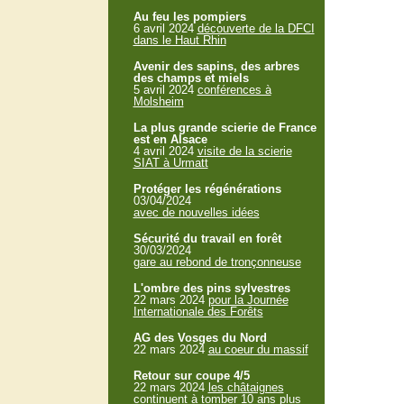
Au feu les pompiers
6 avril 2024
découverte de la DFCI
dans le Haut Rhin
Avenir des sapins, des arbres
des champs et miels
5 avril 2024
conférences à
Molsheim
La plus grande scierie de France
est en Alsace
4 avril 2024
visite de la scierie
SIAT à Urmatt
Protéger les régénérations
03/04/2024
avec de nouvelles idées
Sécurité du travail en forêt
30/03/2024
gare au rebond de tronçonneuse
L'ombre des pins sylvestres
22 mars 2024
pour la Journée
Internationale des Forêts
AG des Vosges du Nord
22 mars 2024
au coeur du massif
Retour sur coupe 4/5
22 mars 2024
les châtaignes
continuent à tomber 10 ans plus