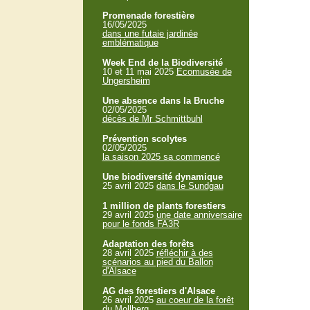
Promenade forestière
16/05/2025
dans une futaie jardinée
emblématique
Week End de la Biodiversité
10 et 11 mai 2025
Ecomusée de
Ungersheim
Une absence dans la Bruche
02/05/2025
décès de Mr Schmittbuhl
Prévention scolytes
02/05/2025
la saison 2025 sa commencé
Une biodiversité dynamique
25 avril 2025
dans le Sundgau
1 million de plants forestiers
29 avril 2025
une date anniversaire
pour le fonds FA3R
Adaptation des forêts
28 avril 2025
réfléchir à des
scénarios au pied du Ballon
d'Alsace
AG des forestiers d'Alsace
26 avril 2025
au coeur de la forêt
du Mollberg