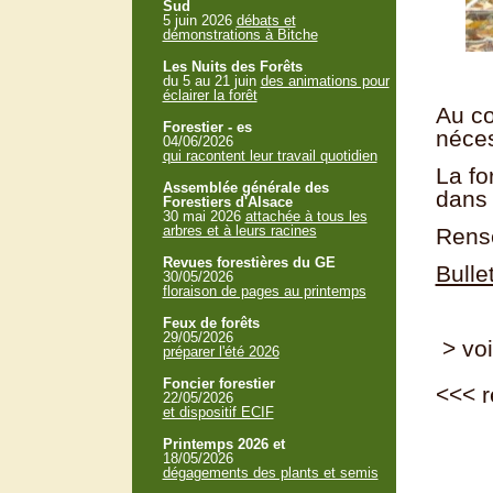
Sud
5 juin 2026
débats et
démonstrations à Bitche
Les Nuits des Forêts
du 5 au 21 juin
des animations pour
éclairer la forêt
Au co
Forestier - es
néces
04/06/2026
qui racontent leur travail quotidien
La fo
Assemblée générale des
dans 
Forestiers d'Alsace
30 mai 2026
attachée à tous les
arbres et à leurs racines
Rens
Revues forestières du GE
Bulle
30/05/2026
floraison de pages au printemps
Feux de forêts
29/05/2026
> voi
préparer l'été 2026
Foncier forestier
<<<
r
22/05/2026
et dispositif ECIF
Printemps 2026 et
18/05/2026
dégagements des plants et semis