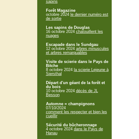
sapins
Forêt Magazine
octobre 2024
le dernier numéro est
de sortie
Les sapins de Douglas
16 octobre 2024
chatouillent les
nuages
Escapade dans le Sundgau
12 octobre 2024
arbres minuscules
et arbres remarquables
Visite de scierie dans le Pays de
Bitche
8 octobre 2024
la scierie Lejeune à
Siersthal
Départ d'un géant de la forêt et
du bois
10 octobre 2024
décès de JL
Besson
Automne = champignons
07/10/2024
comment les respecter et bien les
cueillir
Sécurité du bûcheronnage
4 octobre 2024
dans le Pays de
Hanau