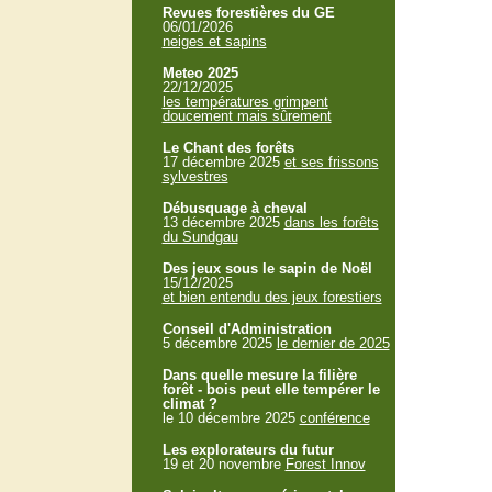
Revues forestières du GE
06/01/2026
neiges et sapins
Meteo 2025
22/12/2025
les températures grimpent
doucement mais sûrement
Le Chant des forêts
17 décembre 2025
et ses frissons
sylvestres
Débusquage à cheval
13 décembre 2025
dans les forêts
du Sundgau
Des jeux sous le sapin de Noël
15/12/2025
et bien entendu des jeux forestiers
Conseil d'Administration
5 décembre 2025
le dernier de 2025
Dans quelle mesure la filière
forêt - bois peut elle tempérer le
climat ?
le 10 décembre 2025
conférence
Les explorateurs du futur
19 et 20 novembre
Forest Innov