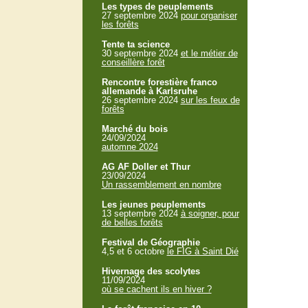
Les types de peuplements
27 septembre 2024
pour organiser
les forêts
Tente ta science
30 septembre 2024
et le métier de
conseillère forêt
Rencontre forestière franco
allemande à Karlsruhe
26 septembre 2024
sur les feux de
forêts
Marché du bois
24/09/2024
automne 2024
AG AF Doller et Thur
23/09/2024
Un rassemblement en nombre
Les jeunes peuplements
13 septembre 2024
à soigner, pour
de belles forêts
Festival de Géographie
4,5 et 6 octobre
le FIG à Saint Dié
Hivernage des scolytes
11/09/2024
où se cachent ils en hiver ?