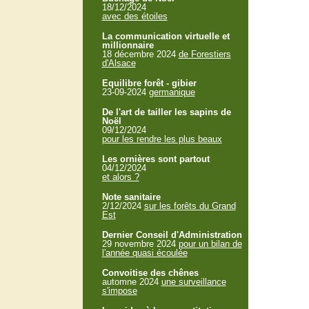
18/12/2024
avec des étoiles
La communication virtuelle et
millionnaire
18 décembre 2024
de Forestiers
d'Alsace
Equilibre forêt - gibier
23-09-2024
germanique
De l'art de tailler les sapins de
Noël
09/12/2024
pour les rendre les plus beaux
Les ornières sont partout
04/12/2024
et alors ?
Note sanitaire
2/12/2024
sur les forêts du Grand
Est
Dernier Conseil d'Administration
29 novembre 2024
pour un bilan de
l'année quasi écoulée
Convoitise des chênes
automne 2024
une surveillance
s'impose