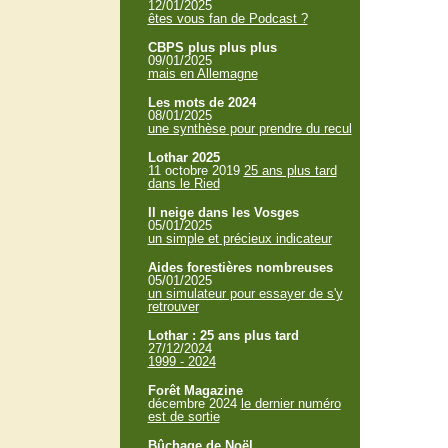
12/01/2025
êtes vous fan de Podcast ?
CBPS plus plus plus
09/01/2025
mais en Allemagne
Les mots de 2024
08/01/2025
une synthèse pour prendre du recul
Lothar 2025
11 octobre 2019
25 ans plus tard
dans le Ried
Il neige dans les Vosges
05/01/2025
un simple et précieux indicateur
Aides forestières nombreuses
05/01/2025
un simulateur pour essayer de s'y
retrouver
Lothar : 25 ans plus tard
27/12/2024
1999 - 2024
Forêt Magazine
décembre 2024
le dernier numéro
est de sortie
Bûchage de Noël