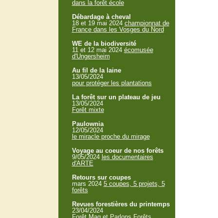
dans la forêt école
Débardage à cheval
18 et 19 mai 2024
championnat de
France dans les Vosges du Nord
WE de la biodiversité
11 et 12 mai 2024
écomusée
d'Ungersheim
Au fil de la laine
13/05/2024
pour protéger les plantations
La forêt sur un plateau de jeu
13/05/2024
Forêt mixte
Paulownia
12/05/2024
le miracle proche du mirage
Voyage au coeur de nos forêts
9/05/2024
les documentaires
d'ARTE
Retours sur coupes
mars 2024
5 coupes, 5 projets, 5
forêts
Revues forestières du printemps
23/04/2024
Forêt Mag et Parlons Forêts