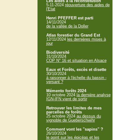
Les aides à la reconstitution
5-11-2024
réouverture des aides de
l'Etat
Henri PFEFFER est parti
14/11/2024
de la vallée de la Doller
Atlas forestier du Grand Est
12/11/2024
les dernières mises à
jour
Biodiversité
31/10/2024
COP N° 16 et situation en Alsace
Eaux et Forêts, excès et disette
30/10/2024
à raisonner à l'échelle du bassin -
versant ?
Mémento forêts 2024
10 octobre 2024
la dernière analyse
IGN-IFN vient de sortir
Retrouver les limites de mes
parcelles de forêts
25 octobre 2024
au dessus du
vignoble de Gueberschwihr
Comment vont les "sapins" ?
26/10/2024
le point sur les épicéas et les