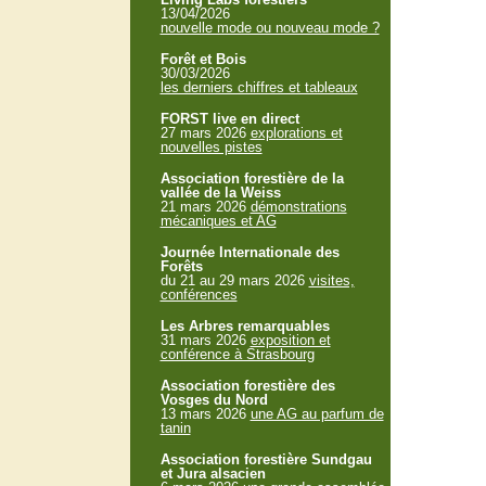
13/04/2026
nouvelle mode ou nouveau mode ?
Forêt et Bois
30/03/2026
les derniers chiffres et tableaux
FORST live en direct
27 mars 2026
explorations et
nouvelles pistes
Association forestière de la
vallée de la Weiss
21 mars 2026
démonstrations
mécaniques et AG
Journée Internationale des
Forêts
du 21 au 29 mars 2026
visites,
conférences
Les Arbres remarquables
31 mars 2026
exposition et
conférence à Strasbourg
Association forestière des
Vosges du Nord
13 mars 2026
une AG au parfum de
tanin
Association forestière Sundgau
et Jura alsacien