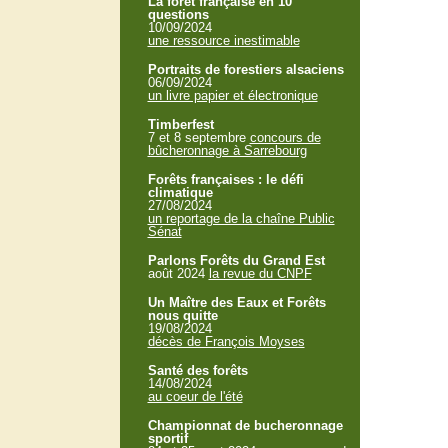
La forêt française en 10
questions
10/09/2024
une ressource inestimable
Portraits de forestiers alsaciens
06/09/2024
un livre papier et électronique
Timberfest
7 et 8 septembre
concours de
bûcheronnage à Sarrebourg
Forêts françaises : le défi
climatique
27/08/2024
un reportage de la chaîne Public
Sénat
Parlons Forêts du Grand Est
août 2024
la revue du CNPF
Un Maître des Eaux et Forêts
nous quitte
19/08/2024
décès de François Moyses
Santé des forêts
14/08/2024
au coeur de l'été
Championnat de bucheronnage
sportif