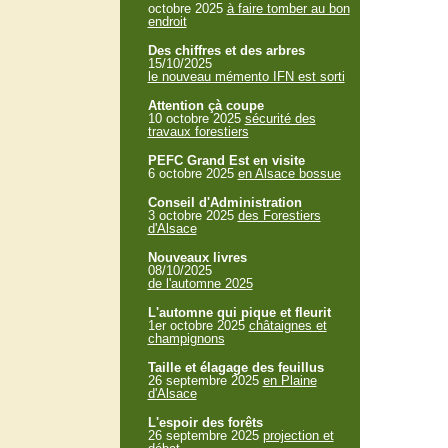
octobre 2025
à faire tomber au bon
endroit
Des chiffres et des arbres
15/10/2025
le nouveau mémento IFN est sorti
Attention çà coupe
10 octobre 2025
sécurité des
travaux forestiers
PEFC Grand Est en visite
6 octobre 2025
en Alsace bossue
Conseil d'Administration
3 octobre 2025
des Forestiers
d'Alsace
Nouveaux livres
08/10/2025
de l'automne 2025
L'automne qui pique et fleurit
1er octobre 2025
châtaignes et
champignons
Taille et élagage des feuillus
26 septembre 2025
en Plaine
d'Alsace
L'espoir des forêts
26 septembre 2025
projection et