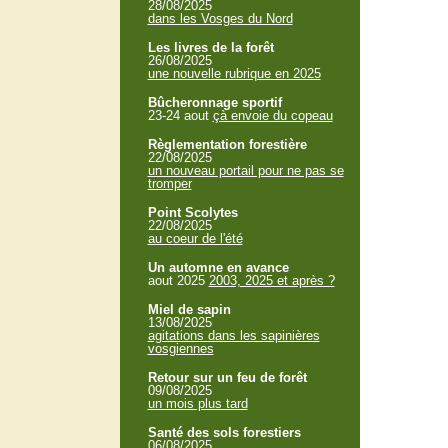
28/08/2025
dans les Vosges du Nord
Les livres de la forêt
26/08/2025
une nouvelle rubrique en 2025
Bûcheronnage sportif
23-24 aout
çà envoie du copeau
Règlementation forestière
22/08/2025
un nouveau portail pour ne pas se
tromper
Point Scolytes
22/08/2025
au coeur de l'été
Un automne en avance
aout 2025
2003, 2025 et après ?
Miel de sapin
13/08/2025
agitations dans les sapinières
vosgiennes
Retour sur un feu de forêt
09/08/2025
un mois plus tard
Santé des sols forestiers
06/08/2025