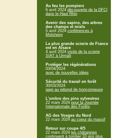
Au feu les pompiers
6 avril 2024
découverte de la DFCI
dans le Haut Rhin
Avenir des sapins, des arbres
des champs et miels
5 avril 2024
conférences à
Molsheim
La plus grande scierie de France
est en Alsace
4 avril 2024
visite de la scierie
SIAT à Urmatt
Protéger les régénérations
03/04/2024
avec de nouvelles idées
Sécurité du travail en forêt
30/03/2024
gare au rebond de tronçonneuse
L'ombre des pins sylvestres
22 mars 2024
pour la Journée
Internationale des Forêts
AG des Vosges du Nord
22 mars 2024
au coeur du massif
Retour sur coupe 4/5
22 mars 2024
les châtaignes
continuent à tomber 10 ans plus