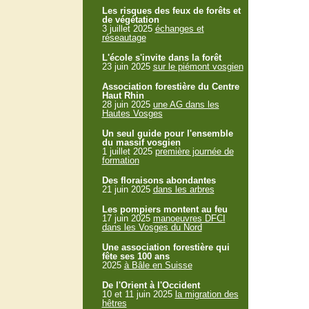
Les risques des feux de forêts et
de végétation
3 juillet 2025
échanges et
réseautage
L'école s'invite dans la forêt
23 juin 2025
sur le piémont vosgien
Association forestière du Centre
Haut Rhin
28 juin 2025
une AG dans les
Hautes Vosges
Un seul guide pour l'ensemble
du massif vosgien
1 juillet 2025
première journée de
formation
Des floraisons abondantes
21 juin 2025
dans les arbres
Les pompiers montent au feu
17 juin 2025
manoeuvres DFCI
dans les Vosges du Nord
Une association forestière qui
fête ses 100 ans
2025
à Bâle en Suisse
De l'Orient à l'Occident
10 et 11 juin 2025
la migration des
hêtres