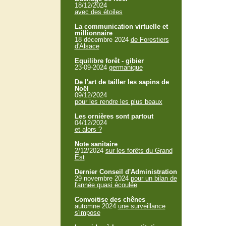
18/12/2024
avec des étoiles
La communication virtuelle et
millionnaire
18 décembre 2024
de Forestiers
d'Alsace
Equilibre forêt - gibier
23-09-2024
germanique
De l'art de tailler les sapins de
Noël
09/12/2024
pour les rendre les plus beaux
Les ornières sont partout
04/12/2024
et alors ?
Note sanitaire
2/12/2024
sur les forêts du Grand
Est
Dernier Conseil d'Administration
29 novembre 2024
pour un bilan de
l'année quasi écoulée
Convoitise des chênes
automne 2024
une surveillance
s'impose