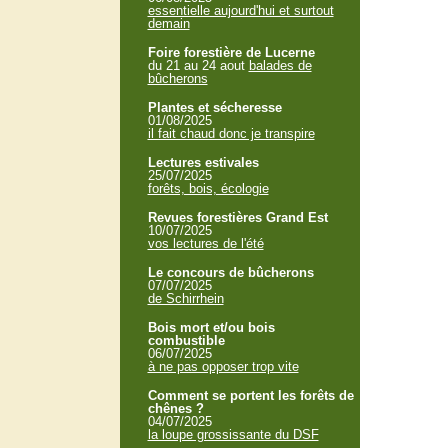
essentielle aujourd'hui et surtout
demain
Foire forestière de Lucerne
du 21 au 24 aout
balades de
bûcherons
Plantes et sécheresse
01/08/2025
il fait chaud donc je transpire
Lectures estivales
25/07/2025
forêts, bois, écologie
Revues forestières Grand Est
10/07/2025
vos lectures de l'été
Le concours de bûcherons
07/07/2025
de Schirrhein
Bois mort et/ou bois
combustible
06/07/2025
à ne pas opposer trop vite
Comment se portent les forêts de
chênes ?
04/07/2025
la loupe grossissante du DSF