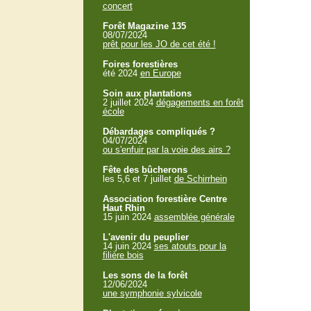
concert
Forêt Magazine 135
08/07/2024
prêt pour les JO de cet été !
Foires forestières
été 2024
en Europe
Soin aux plantations
2 juillet 2024
dégagements en forêt
école
Débardages compliqués ?
04/07/2024
ou s'enfuir par la voie des airs ?
Fête des bûcherons
les 5,6 et 7 juillet
de Schirrhein
Association forestière Centre
Haut Rhin
15 juin 2024
assemblée générale
L'avenir du peuplier
14 juin 2024
ses atouts pour la
filière bois
Les sons de la forêt
12/06/2024
une symphonie sylvicole