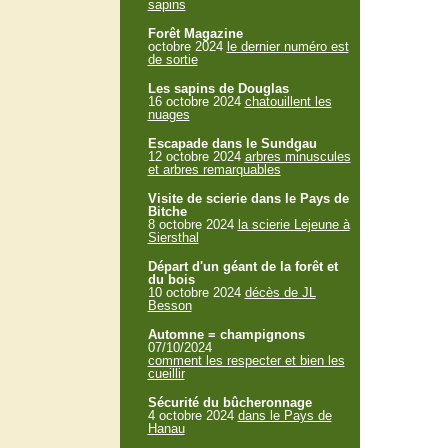
sapins
Forêt Magazine
octobre 2024
le dernier numéro est
de sortie
Les sapins de Douglas
16 octobre 2024
chatouillent les
nuages
Escapade dans le Sundgau
12 octobre 2024
arbres minuscules
et arbres remarquables
Visite de scierie dans le Pays de
Bitche
8 octobre 2024
la scierie Lejeune à
Siersthal
Départ d'un géant de la forêt et
du bois
10 octobre 2024
décès de JL
Besson
Automne = champignons
07/10/2024
comment les respecter et bien les
cueillir
Sécurité du bûcheronnage
4 octobre 2024
dans le Pays de
Hanau