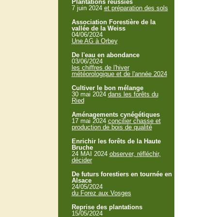
Plantations réussies
7 juin 2024
et préparation des sols
Association Forestière de la
vallée de la Weiss
04/06/2024
Une AG à Orbey
De l'eau en abondance
03/06/2024
les chiffres de l'hiver
météorologique et de l'année 2024
Cultiver le bon mélange
30 mai 2024
dans les forêts du
Ried
Aménagements cynégétiques
17 mai 2024
concilier chasse et
production de bois de qualité
Enrichir les forêts de la Haute
Bruche
24 MAI 2024
observer, réfléchir,
décider
De futurs forestiers en tournée en
Alsace
24/05/2024
du Forez aux Vosges
Reprise des plantations
15/05/2024