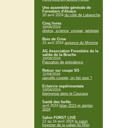
Une assemblée générale de
Forestiers d'Alsace
20 avril 2024
du côté de Labaroche
Cinq livres
18/04/2024
photos, science, voyage, géologie
Bois de Crise
15 avril 2024
annonce du Ministre
AG Association Forestière de la
vallée de la Bruche
15/04/2024
Passation de présidence
Retour sur coupe 5/5
11/04/2024
parcelle coupée, on fait quoi ?
Eclaircie expérimentale
10/04/2024
bienvenue dans le Caucase
Santé des forêts
avril 2024
bilan 2023 et alertes
2024
Salon FORST LIVE
12 au 14 avril 2024
le salon
forestier de la vallée du Rhin