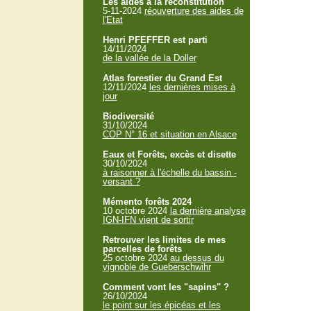
Les aides à la reconstitution
5-11-2024
réouverture des aides de
l'Etat
Henri PFEFFER est parti
14/11/2024
de la vallée de la Doller
Atlas forestier du Grand Est
12/11/2024
les dernières mises à
jour
Biodiversité
31/10/2024
COP N° 16 et situation en Alsace
Eaux et Forêts, excès et disette
30/10/2024
à raisonner à l'échelle du bassin -
versant ?
Mémento forêts 2024
10 octobre 2024
la dernière analyse
IGN-IFN vient de sortir
Retrouver les limites de mes
parcelles de forêts
25 octobre 2024
au dessus du
vignoble de Gueberschwihr
Comment vont les "sapins" ?
26/10/2024
le point sur les épicéas et les