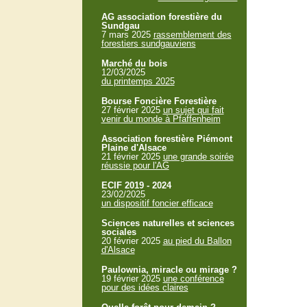
AG association forestière du
Sundgau
7 mars 2025
rassemblement des
forestiers sundgauviens
Marché du bois
12/03/2025
du printemps 2025
Bourse Foncière Forestière
27 février 2025
un sujet qui fait
venir du monde à Pfaffenheim
Association forestière Piémont
Plaine d'Alsace
21 février 2025
une grande soirée
réussie pour l'AG
ECIF 2019 - 2024
23/02/2025
un dispositif foncier efficace
Sciences naturelles et sciences
sociales
20 février 2025
au pied du Ballon
d'Alsace
Paulownia, miracle ou mirage ?
19 février 2025
une conférence
pour des idées claires