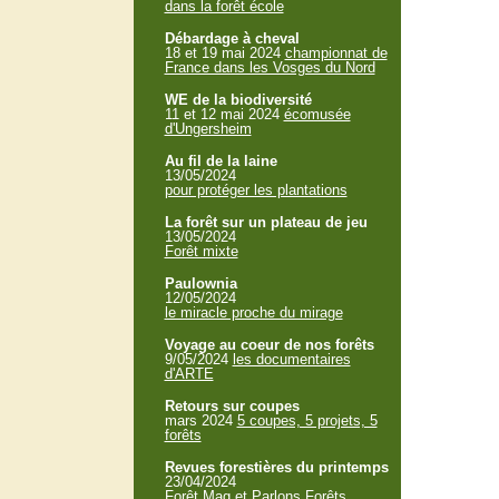
dans la forêt école
Débardage à cheval
18 et 19 mai 2024
championnat de
France dans les Vosges du Nord
WE de la biodiversité
11 et 12 mai 2024
écomusée
d'Ungersheim
Au fil de la laine
13/05/2024
pour protéger les plantations
La forêt sur un plateau de jeu
13/05/2024
Forêt mixte
Paulownia
12/05/2024
le miracle proche du mirage
Voyage au coeur de nos forêts
9/05/2024
les documentaires
d'ARTE
Retours sur coupes
mars 2024
5 coupes, 5 projets, 5
forêts
Revues forestières du printemps
23/04/2024
Forêt Mag et Parlons Forêts