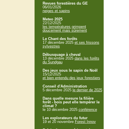
Revues forestières du GE
06/01/2026
neiges et sapins
Meteo 2025
22/12/2025
les températures grimpent
doucement mais sûrement
Le Chant des forêts
17 décembre 2025
et ses frissons
sylvestres
Débusquage à cheval
13 décembre 2025
dans les forêts
du Sundgau
Des jeux sous le sapin de Noël
15/12/2025
et bien entendu des jeux forestiers
Conseil d'Administration
5 décembre 2025
le dernier de 2025
Dans quelle mesure la filière
forêt - bois peut elle tempérer le
climat ?
le 10 décembre 2025
conférence
Les explorateurs du futur
19 et 20 novembre
Forest Innov