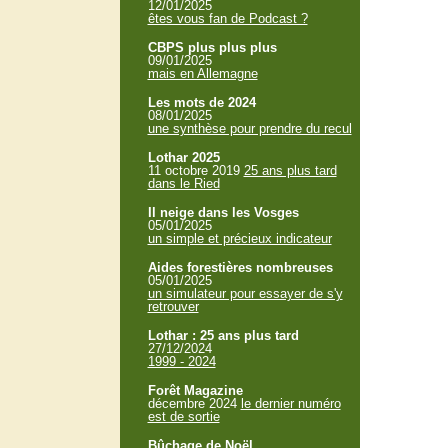
12/01/2025
êtes vous fan de Podcast ?
CBPS plus plus plus
09/01/2025
mais en Allemagne
Les mots de 2024
08/01/2025
une synthèse pour prendre du recul
Lothar 2025
11 octobre 2019
25 ans plus tard
dans le Ried
Il neige dans les Vosges
05/01/2025
un simple et précieux indicateur
Aides forestières nombreuses
05/01/2025
un simulateur pour essayer de s'y
retrouver
Lothar : 25 ans plus tard
27/12/2024
1999 - 2024
Forêt Magazine
décembre 2024
le dernier numéro
est de sortie
Bûchage de Noël