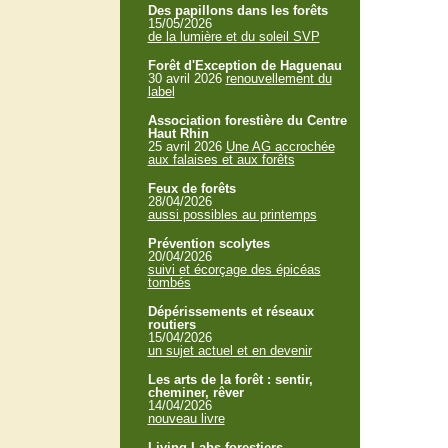
Des papillons dans les forêts
15/05/2026
de la lumière et du soleil SVP
Forêt d'Exception de Haguenau
30 avril 2026
renouvellement du
label
Association forestière du Centre
Haut Rhin
25 avril 2026
Une AG accrochée
aux falaises et aux forêts
Feux de forêts
28/04/2026
aussi possibles au printemps
Prévention scolytes
20/04/2026
suivi et écorçage des épicéas
tombés
Dépérissements et réseaux
routiers
15/04/2026
un sujet actuel et en devenir
Les arts de la forêt : sentir,
cheminer, rêver
14/04/2026
nouveau livre
Living Labs forestiers