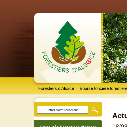
Forestiers d'Alsace
Bourse foncière forestièr
-
Actu
18/0