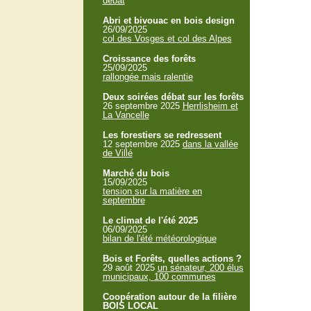
débat
Abri et bivouac en bois design
26/09/2025
col des Vosges et col des Alpes
Croissance des forêts
25/09/2025
rallongée mais ralentie
Deux soirées débat sur les forêts
26 septembre 2025
Herrlisheim et
La Vancelle
Les forestiers se redressent
12 septembre 2025
dans la vallée
de Villé
Marché du bois
15/09/2025
tension sur la matière en
septembre
Le climat de l'été 2025
06/09/2025
bilan de l'été météorologique
Bois et Forêts, quelles actions ?
29 août 2025
un sénateur, 200 élus
municipaux, 100 communes
Coopération autour de la filière
BOIS LOCAL