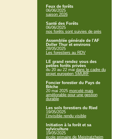
Feux de forêts
06/06/2025
saison 2026
Santé des Forêts
06/06/2025
nos forêts sont suivies de près
Assemblée générale de l'AF
Doller Thur et environs
28/05/2025
Les forestiers au RDV
LE grand rendez vous des
petites forêts privées
du 20 au 22 mai
dans le cadre du
projet européen SMURF
Foncier forestier du Pays de
Bitche
20 mai 2025
morcelé mais
améliorable pour une gestion
durable
Les sols forestiers du Ried
19/05/2025
l’invisible rendu visible
Initiation à la forêt et sa
sylviculture
19/05/2025
école primaire de Meistratzheim