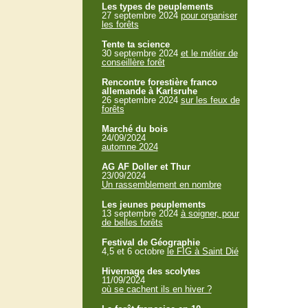
Les types de peuplements
27 septembre 2024
pour organiser
les forêts
Tente ta science
30 septembre 2024
et le métier de
conseillère forêt
Rencontre forestière franco
allemande à Karlsruhe
26 septembre 2024
sur les feux de
forêts
Marché du bois
24/09/2024
automne 2024
AG AF Doller et Thur
23/09/2024
Un rassemblement en nombre
Les jeunes peuplements
13 septembre 2024
à soigner, pour
de belles forêts
Festival de Géographie
4,5 et 6 octobre
le FIG à Saint Dié
Hivernage des scolytes
11/09/2024
où se cachent ils en hiver ?