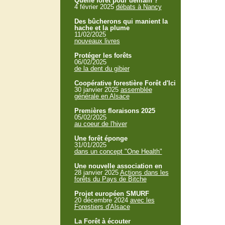
Quelle forêt pour demain ?
4 février 2025
débats à Nancy
Des bûcherons qui manient la
hache et la plume
11/02/2025
nouveaux livres
Protéger les forêts
06/02/2025
de la dent du gibier
Coopérative forestière Forêt d'Ici
30 janvier 2025
assemblée
générale en Alsace
Premières floraisons 2025
05/02/2025
au coeur de l'hiver
Une forêt éponge
31/01/2025
dans un concept "One Health"
Une nouvelle association en
28 janvier 2025
Actions dans les
forêts du Pays de Bitche
Projet européen SMURF
20 décembre 2024
avec les
Forestiers d'Alsace
La Forêt à écouter