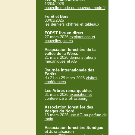
13/04/2026
nouvelle mode ou nouveau mode ?
Forêt et Bois
30/03/2026
les derniers chiffres et tableaux
FORST live en direct
27 mars 2026
explorations et
nouvelles pistes
Association forestière de la
vallée de la Weiss
21 mars 2026
démonstrations
mécaniques et AG
Journée Internationale des
Forêts
du 21 au 29 mars 2026
visites,
conférences
Les Arbres remarquables
31 mars 2026
exposition et
conférence à Strasbourg
Association forestière des
Vosges du Nord
13 mars 2026
une AG au parfum de
tanin
Association forestière Sundgau
et Jura alsacien