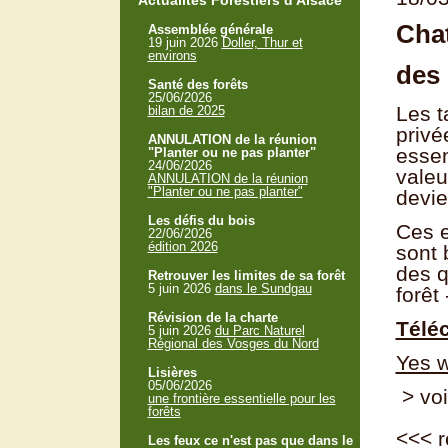
Actualités Forestiers d'Alsace
Chat
Assemblée générale
19 juin 2026
Doller, Thur et
environs
des 
Santé des forêts
25/06/2026
Les t
bilan de 2025
privé
ANNULATION de la réunion
essen
"Planter ou ne pas planter"
24/06/2026
valeu
ANNULATION de la réunion
"Planter ou ne pas planter"
devie
Les défis du bois
Ces e
22/06/2026
édition 2026
sont 
des q
Retrouver les limites de sa forêt
5 juin 2026
dans le Sundgau
forêt
Révision de la charte
Télé
5 juin 2026
du Parc Naturel
Régional des Vosges du Nord
Yes 
Lisières
05/06/2026
> voi
une frontière essentielle pour les
forêts
<<<
r
Les feux ce n'est pas que dans le