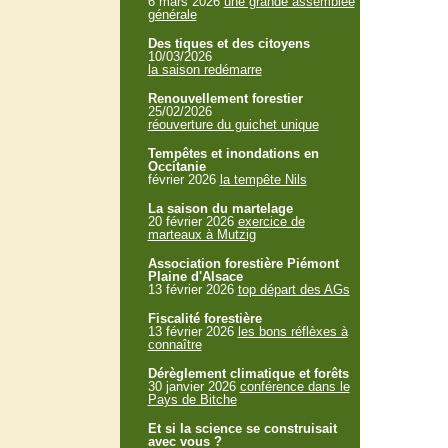
6 mars 2026
une grande assemblée
générale
Des tiques et des citoyens
10/03/2026
la saison redémarre
Renouvellement forestier
25/02/2026
réouverture du guichet unique
Tempêtes et inondations en
Occitanie
février 2026
la tempête Nils
La saison du martelage
20 février 2026
exercice de
marteaux à Mutzig
Association forestière Piémont
Plaine d'Alsace
13 février 2026
top départ des AGs
Fiscalité forestière
13 février 2026
les bons réflèxes à
connaître
Dérèglement climatique et forêts
30 janvier 2026
conférence dans le
Pays de Bitche
Et si la science se construisait
avec vous ?