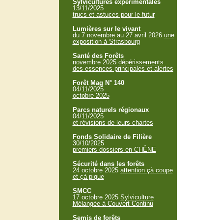
Sylvicultures expérimentales
13/11/2025
trucs et astuces pour le futur
Lumières sur le vivant
du 7 novembre au 27 avril 2026
une
exposition à Strasbourg
Santé des Forêts
novembre 2025
dépérissements
des essences principales et alertes
Forêt Mag N° 140
04/11/2025
octobre 2025
Parcs naturels régionaux
04/11/2025
et révisions de leurs chartes
Fonds Solidaire de Filière
30/10/2025
premiers dossiers en CHÊNE
Sécurité dans les forêts
24 octobre 2025
attention çà coupe
et çà pique
SMCC
17 octobre 2025
Sylviculture
Mélangée à Couvert Continu
Semis de forêts