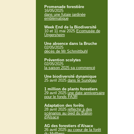
Promenade forestière
16/05/2025
dans une futaie jardinée
emblématique
Week End de la Biodiversité
10 et 11 mai 2025
Ecomusée de
Ungersheim
Une absence dans la Bruche
02/05/2025
décès de Mr Schmittbuhl
Prévention scolytes
02/05/2025
la saison 2025 sa commencé
Une biodiversité dynamique
25 avril 2025
dans le Sundgau
1 million de plants forestiers
29 avril 2025
une date anniversaire
pour le fonds FA3R
Adaptation des forêts
28 avril 2025
réfléchir à des
scénarios au pied du Ballon
d'Alsace
AG des forestiers d'Alsace
26 avril 2025
au coeur de la forêt
du Mollberg