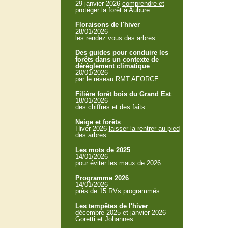
29 janvier 2026
comprendre et
protéger la forêt à Aubure
Floraisons de l'hiver
28/01/2026
les rendez vous des arbres
Des guides pour conduire les
forêts dans un contexte de
dérèglement climatique
20/01/2026
par le réseau RMT AFORCE
Filière forêt bois du Grand Est
18/01/2026
des chiffres et des faits
Neige et forêts
Hiver 2026
laisser la rentrer au pied
des arbres
Les mots de 2025
14/01/2026
pour éviter les maux de 2026
Programme 2026
14/01/2026
près de 15 RVs programmés
Les tempêtes de l'hiver
décembre 2025 et janvier 2026
Goretti et Johannes