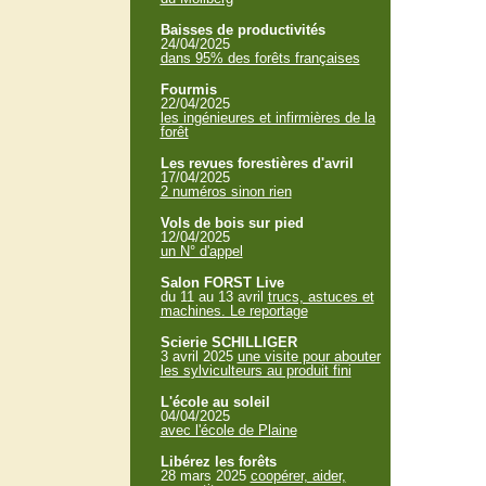
Baisses de productivités
24/04/2025
dans 95% des forêts françaises
Fourmis
22/04/2025
les ingénieures et infirmières de la
forêt
Les revues forestières d'avril
17/04/2025
2 numéros sinon rien
Vols de bois sur pied
12/04/2025
un N° d'appel
Salon FORST Live
du 11 au 13 avril
trucs, astuces et
machines. Le reportage
Scierie SCHILLIGER
3 avril 2025
une visite pour abouter
les sylviculteurs au produit fini
L'école au soleil
04/04/2025
avec l'école de Plaine
Libérez les forêts
28 mars 2025
coopérer, aider,