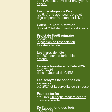
24 et 25 aout 2024
pour envoyer du
copeau
Les martelages de l'été
les 6, 7 et 8 août
pour d'ores et
déjà préparer l'automne et l'hiver
Conseil d'Administration
8 juillet 2024
de Forestiers d'Alsace
Projet de Forêt primaire
02/08/2024
la position de l'association
forestière locale
Les livres de l'été
été 2024
sur les forêts bien
entendu
La série forestière de l'été 2024
20/07/2024
dans le Journal du CNRS
Les scolytes ne sont pas en
vacances
été 2024
et la surveillance s'impose
Feux de forêts
été 2024
un risque modéré cet été
mais à surveiller
De l'art au fond des bois
13/07/2024