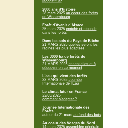
reconstituer
2000 ans d'histoire
28 mars 2025
au coeur des forêts
de Wissembourg
Forêt d'Avenir d'Alsace
25 mars 2025
enrichir et rebondir
dans les forêts
Dans les sols du Pays de Bitche
21 MARS 2025
quelles seront les
racines les plus adaptées
Les 3000 ha de forêts de
Wissembourg
21 MARS 2025
essentielles et à
découvrir en ce moment
L'eau qui vient des forêts
22 MARS 2025
Journée
Internationale de l'Eau
Le climat futur en France
22/03/2025
comment s'adapter ?
Journée Internationale des
Forêts
autour du 21 mars
au fond des bois
Au coeur des Vosges du Nord
14 mars 2025
assemblée générale