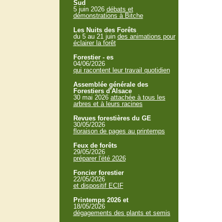
Sud
5 juin 2026
débats et
démonstrations à Bitche
Les Nuits des Forêts
du 5 au 21 juin
des animations pour
éclairer la forêt
Forestier - es
04/06/2026
qui racontent leur travail quotidien
Assemblée générale des
Forestiers d'Alsace
30 mai 2026
attachée à tous les
arbres et à leurs racines
Revues forestières du GE
30/05/2026
floraison de pages au printemps
Feux de forêts
29/05/2026
préparer l'été 2026
Foncier forestier
22/05/2026
et dispositif ECIF
Printemps 2026 et
18/05/2026
dégagements des plants et semis