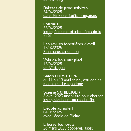
Baisses de productivités
24/04/2025
dans 95% des forêts françaises
Fourmis
22/04/2025
les ingénieures et infirmières de la
forêt
Les revues forestières d'avril
17/04/2025
2 numéros sinon rien
Vols de bois sur pied
12/04/2025
un N° d'appel
Salon FORST Live
du 11 au 13 avril
trucs, astuces et
machines. Le reportage
Scierie SCHILLIGER
3 avril 2025
une visite pour abouter
les sylviculteurs au produit fini
L'école au soleil
04/04/2025
avec l'école de Plaine
Libérez les forêts
28 mars 2025
coopérer, aider,