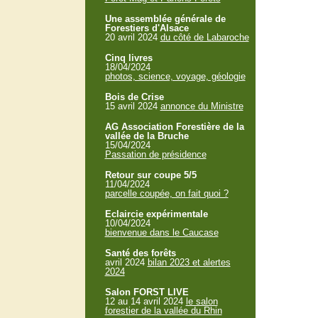
Une assemblée générale de
Forestiers d'Alsace
20 avril 2024
du côté de Labaroche
Cinq livres
18/04/2024
photos, science, voyage, géologie
Bois de Crise
15 avril 2024
annonce du Ministre
AG Association Forestière de la
vallée de la Bruche
15/04/2024
Passation de présidence
Retour sur coupe 5/5
11/04/2024
parcelle coupée, on fait quoi ?
Eclaircie expérimentale
10/04/2024
bienvenue dans le Caucase
Santé des forêts
avril 2024
bilan 2023 et alertes
2024
Salon FORST LIVE
12 au 14 avril 2024
le salon
forestier de la vallée du Rhin