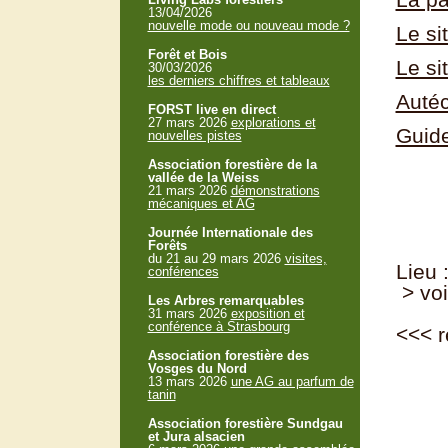
13/04/2026
nouvelle mode ou nouveau mode ?
Le si
Forêt et Bois
Le s
30/03/2026
les derniers chiffres et tableaux
Autéc
FORST live en direct
27 mars 2026
explorations et
Guid
nouvelles pistes
Association forestière de la
vallée de la Weiss
21 mars 2026
démonstrations
mécaniques et AG
Journée Internationale des
Forêts
du 21 au 29 mars 2026
visites,
Lieu
conférences
> voi
Les Arbres remarquables
31 mars 2026
exposition et
conférence à Strasbourg
<<<
r
Association forestière des
Vosges du Nord
13 mars 2026
une AG au parfum de
tanin
Association forestière Sundgau
et Jura alsacien