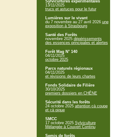
Sylvicultures expérimentales
13/11/2025
trucs et astuces pour le futur
Lumières sur le vivant
du 7 novembre au 27 avril 2026
une
exposition à Strasbourg
Santé des Forêts
novembre 2025
dépérissements
des essences principales et alertes
Forêt Mag N° 140
04/11/2025
octobre 2025
Parcs naturels régionaux
04/11/2025
et révisions de leurs chartes
Fonds Solidaire de Filière
30/10/2025
premiers dossiers en CHÊNE
Sécurité dans les forêts
24 octobre 2025
attention çà coupe
et çà pique
SMCC
17 octobre 2025
Sylviculture
Mélangée à Couvert Continu
Semis de forêts