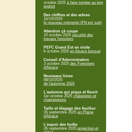
octobre 2025
à faire tomber au bon
endroit
Des chiffres et des arbres
15/10/2025
le nouveau mémento IFN est sorti
Attention çà coupe
10 octobre 2025
sécurité des
travaux forestiers
PEFC Grand Est en visite
6 octobre 2025
en Alsace bossue
Conseil d'Administration
3 octobre 2025
des Forestiers
d'Alsace
Nouveaux livres
08/10/2025
de l'automne 2025
L'automne qui pique et fleurit
1er octobre 2025
châtaignes et
champignons
Taille et élagage des feuillus
26 septembre 2025
en Plaine
d'Alsace
L'espoir des forêts
26 septembre 2025
projection et