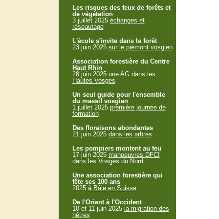
Les risques des feux de forêts et
de végétation
3 juillet 2025
échanges et
réseautage
L'école s'invite dans la forêt
23 juin 2025
sur le piémont vosgien
Association forestière du Centre
Haut Rhin
28 juin 2025
une AG dans les
Hautes Vosges
Un seul guide pour l'ensemble
du massif vosgien
1 juillet 2025
première journée de
formation
Des floraisons abondantes
21 juin 2025
dans les arbres
Les pompiers montent au feu
17 juin 2025
manoeuvres DFCI
dans les Vosges du Nord
Une association forestière qui
fête ses 100 ans
2025
à Bâle en Suisse
De l'Orient à l'Occident
10 et 11 juin 2025
la migration des
hêtres