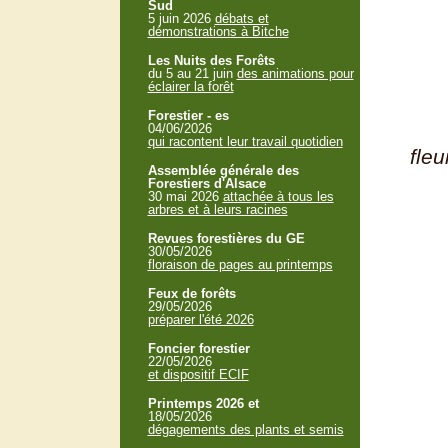
Sud
5 juin 2026
débats et
démonstrations à Bitche
Les Nuits des Forêts
du 5 au 21 juin
des animations pour
éclairer la forêt
Forestier - es
04/06/2026
qui racontent leur travail quotidien
f
Assemblée générale des
Forestiers d'Alsace
30 mai 2026
attachée à tous les
arbres et à leurs racines
Revues forestières du GE
30/05/2026
floraison de pages au printemps
Feux de forêts
29/05/2026
préparer l'été 2026
Foncier forestier
22/05/2026
et dispositif ECIF
Printemps 2026 et
18/05/2026
dégagements des plants et semis