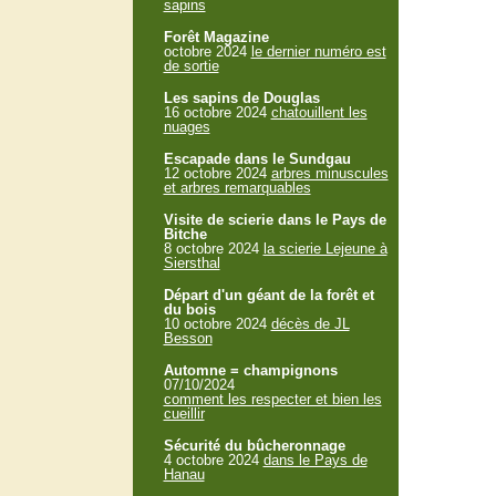
sapins
Forêt Magazine
octobre 2024
le dernier numéro est
de sortie
Les sapins de Douglas
16 octobre 2024
chatouillent les
nuages
Escapade dans le Sundgau
12 octobre 2024
arbres minuscules
et arbres remarquables
Visite de scierie dans le Pays de
Bitche
8 octobre 2024
la scierie Lejeune à
Siersthal
Départ d'un géant de la forêt et
du bois
10 octobre 2024
décès de JL
Besson
Automne = champignons
07/10/2024
comment les respecter et bien les
cueillir
Sécurité du bûcheronnage
4 octobre 2024
dans le Pays de
Hanau