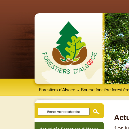
Forestiers d'Alsace
Bourse foncière forestièr
-
Actu
1er j