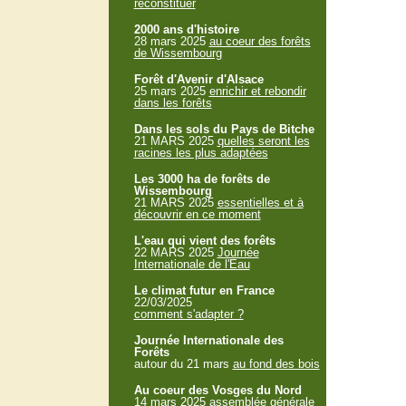
reconstituer
2000 ans d'histoire
28 mars 2025
au coeur des forêts
de Wissembourg
Forêt d'Avenir d'Alsace
25 mars 2025
enrichir et rebondir
dans les forêts
Dans les sols du Pays de Bitche
21 MARS 2025
quelles seront les
racines les plus adaptées
Les 3000 ha de forêts de
Wissembourg
21 MARS 2025
essentielles et à
découvrir en ce moment
L'eau qui vient des forêts
22 MARS 2025
Journée
Internationale de l'Eau
Le climat futur en France
22/03/2025
comment s'adapter ?
Journée Internationale des
Forêts
autour du 21 mars
au fond des bois
Au coeur des Vosges du Nord
14 mars 2025
assemblée générale