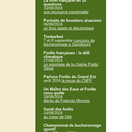
La forêt française en 10
questions
10/09/2024
une ressource inestimable
Portraits de forestiers alsaciens
06/09/2024
un livre papier et électronique
Timberfest
7 et 8 septembre
concours de
bûcheronnage à Sarrebourg
Forêts françaises : le défi
climatique
27/08/2024
un reportage de la chaîne Public
Sénat
Parlons Forêts du Grand Est
août 2024
la revue du CNPF
Un Maître des Eaux et Forêts
nous quitte
19/08/2024
décès de François Moyses
Santé des forêts
14/08/2024
au coeur de l'été
Championnat de bucheronnage
sportif