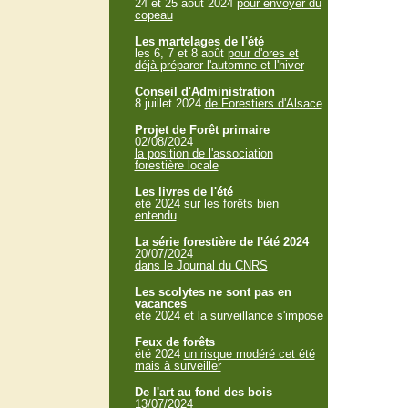
24 et 25 aout 2024
pour envoyer du
copeau
Les martelages de l'été
les 6, 7 et 8 août
pour d'ores et
déjà préparer l'automne et l'hiver
Conseil d'Administration
8 juillet 2024
de Forestiers d'Alsace
Projet de Forêt primaire
02/08/2024
la position de l'association
forestière locale
Les livres de l'été
été 2024
sur les forêts bien
entendu
La série forestière de l'été 2024
20/07/2024
dans le Journal du CNRS
Les scolytes ne sont pas en
vacances
été 2024
et la surveillance s'impose
Feux de forêts
été 2024
un risque modéré cet été
mais à surveiller
De l'art au fond des bois
13/07/2024