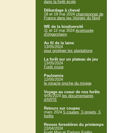
dans la forêt école
Débardage à cheval
18 et 19 mai 2024
championnat de
France dans les Vosges du Nord
WE de la biodiversité
11 et 12 mai 2024
écomusée
d'Ungersheim
Au fil de la laine
13/05/2024
pour protéger les plantations
La forêt sur un plateau de jeu
13/05/2024
Forêt mixte
Paulownia
12/05/2024
le miracle proche du mirage
Voyage au coeur de nos forêts
9/05/2024
les documentaires
d'ARTE
Retours sur coupes
mars 2024
5 coupes, 5 projets, 5
forêts
Revues forestières du printemps
23/04/2024
Forêt Mag et Parlons Forêts