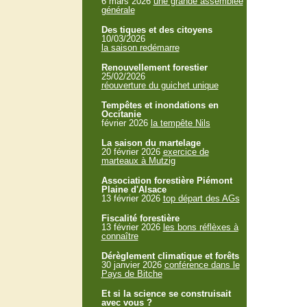
6 mars 2026
une grande assemblée
générale
Des tiques et des citoyens
10/03/2026
la saison redémarre
Renouvellement forestier
25/02/2026
réouverture du guichet unique
Tempêtes et inondations en
Occitanie
février 2026
la tempête Nils
La saison du martelage
20 février 2026
exercice de
marteaux à Mutzig
Association forestière Piémont
Plaine d'Alsace
13 février 2026
top départ des AGs
Fiscalité forestière
13 février 2026
les bons réflèxes à
connaître
Dérèglement climatique et forêts
30 janvier 2026
conférence dans le
Pays de Bitche
Et si la science se construisait
avec vous ?