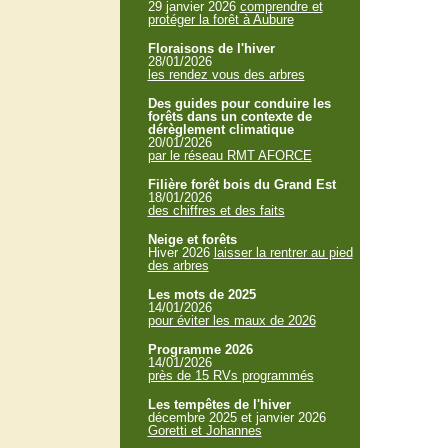
29 janvier 2026
comprendre et
protéger la forêt à Aubure
Floraisons de l'hiver
28/01/2026
les rendez vous des arbres
Des guides pour conduire les
forêts dans un contexte de
dérèglement climatique
20/01/2026
par le réseau RMT AFORCE
Filière forêt bois du Grand Est
18/01/2026
des chiffres et des faits
Neige et forêts
Hiver 2026
laisser la rentrer au pied
des arbres
Les mots de 2025
14/01/2026
pour éviter les maux de 2026
Programme 2026
14/01/2026
près de 15 RVs programmés
Les tempêtes de l'hiver
décembre 2025 et janvier 2026
Goretti et Johannes