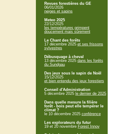
Revues forestières du GE
06/01/2026
neiges et sapins
Meteo 2025
22/12/2025
les températures grimpent
doucement mais sûrement
Le Chant des forêts
17 décembre 2025
et ses frissons
sylvestres
Débusquage à cheval
13 décembre 2025
dans les forêts
du Sundgau
Des jeux sous le sapin de Noël
15/12/2025
et bien entendu des jeux forestiers
Conseil d'Administration
5 décembre 2025
le dernier de 2025
Dans quelle mesure la filière
forêt - bois peut elle tempérer le
climat ?
le 10 décembre 2025
conférence
Les explorateurs du futur
19 et 20 novembre
Forest Innov