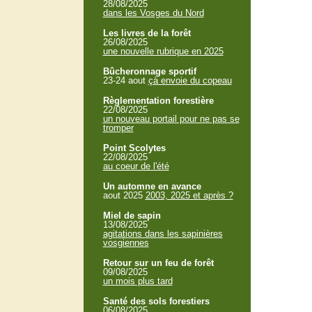
28/08/2025
dans les Vosges du Nord
Les livres de la forêt
26/08/2025
une nouvelle rubrique en 2025
Bûcheronnage sportif
23-24 aout
çà envoie du copeau
Règlementation forestière
22/08/2025
un nouveau portail pour ne pas se
tromper
Point Scolytes
22/08/2025
au coeur de l'été
Un automne en avance
aout 2025
2003, 2025 et après ?
Miel de sapin
13/08/2025
agitations dans les sapinières
vosgiennes
Retour sur un feu de forêt
09/08/2025
un mois plus tard
Santé des sols forestiers
06/08/2025