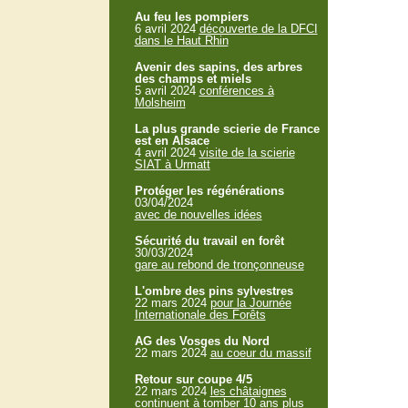
Au feu les pompiers
6 avril 2024
découverte de la DFCI
dans le Haut Rhin
Avenir des sapins, des arbres
des champs et miels
5 avril 2024
conférences à
Molsheim
La plus grande scierie de France
est en Alsace
4 avril 2024
visite de la scierie
SIAT à Urmatt
Protéger les régénérations
03/04/2024
avec de nouvelles idées
Sécurité du travail en forêt
30/03/2024
gare au rebond de tronçonneuse
L'ombre des pins sylvestres
22 mars 2024
pour la Journée
Internationale des Forêts
AG des Vosges du Nord
22 mars 2024
au coeur du massif
Retour sur coupe 4/5
22 mars 2024
les châtaignes
continuent à tomber 10 ans plus