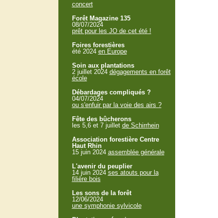
concert
Forêt Magazine 135
08/07/2024
prêt pour les JO de cet été !
Foires forestières
été 2024
en Europe
Soin aux plantations
2 juillet 2024
dégagements en forêt
école
Débardages compliqués ?
04/07/2024
ou s'enfuir par la voie des airs ?
Fête des bûcherons
les 5,6 et 7 juillet
de Schirrhein
Association forestière Centre
Haut Rhin
15 juin 2024
assemblée générale
L'avenir du peuplier
14 juin 2024
ses atouts pour la
filière bois
Les sons de la forêt
12/06/2024
une symphonie sylvicole