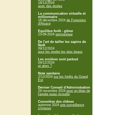
18/12/2024
avec des étoiles
La communication virtuelle et
millionnaire
18 décembre 2024
de Forestiers
d'Alsace
Equilibre forêt - gibier
23-09-2024
germanique
De l'art de tailler les sapins de
Noël
09/12/2024
pour les rendre les plus beaux
Les ornières sont partout
04/12/2024
et alors ?
Note sanitaire
2/12/2024
sur les forêts du Grand
Est
Dernier Conseil d'Administration
29 novembre 2024
pour un bilan de
l'année quasi écoulée
Convoitise des chênes
automne 2024
une surveillance
s'impose