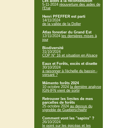
Les aides à la reconstitution
5-11-2024
réouverture des aides de
l'Etat
Henri PFEFFER est parti
14/11/2024
de la vallée de la Doller
Atlas forestier du Grand Est
12/11/2024
les dernières mises à
jour
Biodiversité
31/10/2024
COP N° 16 et situation en Alsace
Eaux et Forêts, excès et disette
30/10/2024
à raisonner à l'échelle du bassin -
versant ?
Mémento forêts 2024
10 octobre 2024
la dernière analyse
IGN-IFN vient de sortir
Retrouver les limites de mes
parcelles de forêts
25 octobre 2024
au dessus du
vignoble de Gueberschwihr
Comment vont les "sapins" ?
26/10/2024
le point sur les épicéas et les