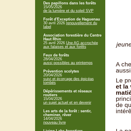
Des papillons dans les forêts
15/05/2026
de la lumière et du soleil SVP
Forêt d'Exception de Haguenau
30 avril 2026
renouvellement du
label
Association forestière du Centre
Haut Rhin
25 avril 2026
Une AG accrochée
jeun
aux falaises et aux forêts
Feux de forêts
28/04/2026
aussi possibles au printemps
A che
aussi
Prévention scolytes
20/04/2026
suivi et écorçage des épicéas
Le pr
tombés
et la
Dépérissements et réseaux
mati
routiers
princ
15/04/2026
un sujet actuel et en devenir
de qu
intér
Les arts de la forêt : sentir,
cheminer, rêver
14/04/2026
nouveau livre
La pa
Living Labs forestiers