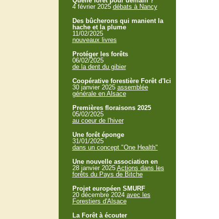
Quelle forêt pour demain ?
4 février 2025
débats à Nancy
Des bûcherons qui manient la
hache et la plume
11/02/2025
nouveaux livres
Protéger les forêts
06/02/2025
de la dent du gibier
Coopérative forestière Forêt d'Ici
30 janvier 2025
assemblée
générale en Alsace
Premières floraisons 2025
05/02/2025
au coeur de l'hiver
Une forêt éponge
31/01/2025
dans un concept "One Health"
Une nouvelle association en
28 janvier 2025
Actions dans les
forêts du Pays de Bitche
Projet européen SMURF
20 décembre 2024
avec les
Forestiers d'Alsace
La Forêt à écouter