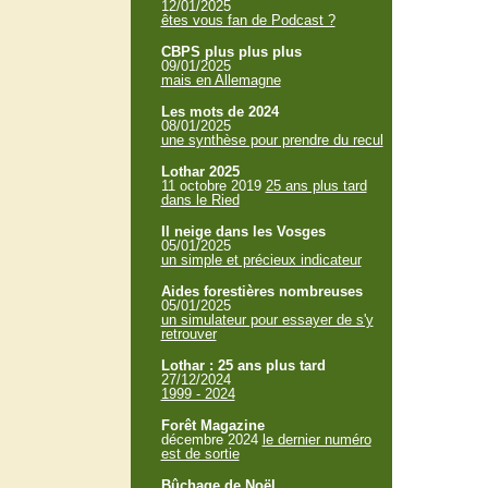
12/01/2025
êtes vous fan de Podcast ?
CBPS plus plus plus
09/01/2025
mais en Allemagne
Les mots de 2024
08/01/2025
une synthèse pour prendre du recul
Lothar 2025
11 octobre 2019
25 ans plus tard
dans le Ried
Il neige dans les Vosges
05/01/2025
un simple et précieux indicateur
Aides forestières nombreuses
05/01/2025
un simulateur pour essayer de s'y
retrouver
Lothar : 25 ans plus tard
27/12/2024
1999 - 2024
Forêt Magazine
décembre 2024
le dernier numéro
est de sortie
Bûchage de Noël