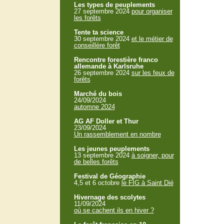
Les types de peuplements
27 septembre 2024
pour organiser
les forêts
Tente ta science
30 septembre 2024
et le métier de
conseillère forêt
Rencontre forestière franco
allemande à Karlsruhe
26 septembre 2024
sur les feux de
forêts
Marché du bois
24/09/2024
automne 2024
AG AF Doller et Thur
23/09/2024
Un rassemblement en nombre
Les jeunes peuplements
13 septembre 2024
à soigner, pour
de belles forêts
Festival de Géographie
4,5 et 6 octobre
le FIG à Saint Dié
Hivernage des scolytes
11/09/2024
où se cachent ils en hiver ?