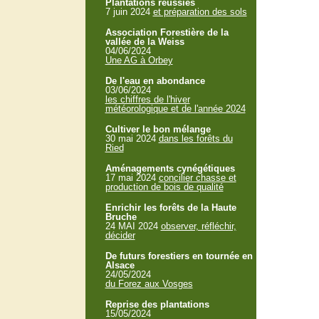
Plantations réussies
7 juin 2024
et préparation des sols
Association Forestière de la
vallée de la Weiss
04/06/2024
Une AG à Orbey
De l'eau en abondance
03/06/2024
les chiffres de l'hiver
météorologique et de l'année 2024
Cultiver le bon mélange
30 mai 2024
dans les forêts du
Ried
Aménagements cynégétiques
17 mai 2024
concilier chasse et
production de bois de qualité
Enrichir les forêts de la Haute
Bruche
24 MAI 2024
observer, réfléchir,
décider
De futurs forestiers en tournée en
Alsace
24/05/2024
du Forez aux Vosges
Reprise des plantations
15/05/2024