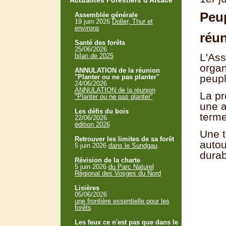
Actualités Forestiers d'Alsace
Peup
Assemblée générale
19 juin 2026
Doller, Thur et
environs
réun
Santé des forêts
25/06/2026
L'Ass
bilan de 2025
organ
ANNULATION de la réunion
peupl
"Planter ou ne pas planter"
24/06/2026
ANNULATION de la réunion
La pr
"Planter ou ne pas planter"
une a
Les défis du bois
terme
22/06/2026
édition 2026
Une t
Retrouver les limites de sa forêt
autou
5 juin 2026
dans le Sundgau
durabl
Révision de la charte
5 juin 2026
du Parc Naturel
Régional des Vosges du Nord
Lisières
05/06/2026
une frontière essentielle pour les
forêts
Les feux ce n'est pas que dans le