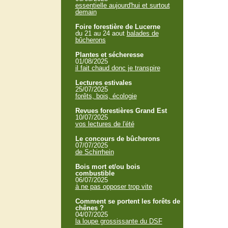
essentielle aujourd'hui et surtout
demain
Foire forestière de Lucerne
du 21 au 24 aout
balades de
bûcherons
Plantes et sécheresse
01/08/2025
il fait chaud donc je transpire
Lectures estivales
25/07/2025
forêts, bois, écologie
Revues forestières Grand Est
10/07/2025
vos lectures de l'été
Le concours de bûcherons
07/07/2025
de Schirrhein
Bois mort et/ou bois
combustible
06/07/2025
à ne pas opposer trop vite
Comment se portent les forêts de
chênes ?
04/07/2025
la loupe grossissante du DSF