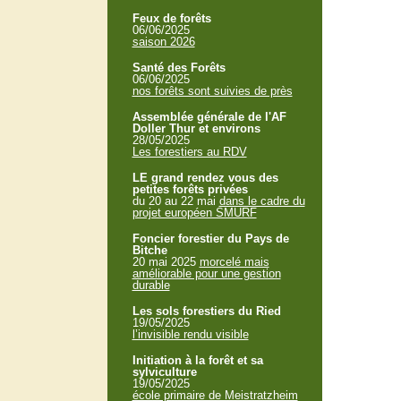
Feux de forêts
06/06/2025
saison 2026
Santé des Forêts
06/06/2025
nos forêts sont suivies de près
Assemblée générale de l'AF
Doller Thur et environs
28/05/2025
Les forestiers au RDV
LE grand rendez vous des
petites forêts privées
du 20 au 22 mai
dans le cadre du
projet européen SMURF
Foncier forestier du Pays de
Bitche
20 mai 2025
morcelé mais
améliorable pour une gestion
durable
Les sols forestiers du Ried
19/05/2025
l’invisible rendu visible
Initiation à la forêt et sa
sylviculture
19/05/2025
école primaire de Meistratzheim