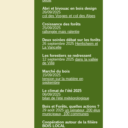
débat
Abri et bivouac en bois design
26/09/2025
col des Vosges et col des Alpes
Croissance des forêts
25/09/2025
rallongée mais ralentie
Deux soirées débat sur les forêts
26 septembre 2025
Herrlisheim et
La Vancelle
Les forestiers se redressent
12 septembre 2025
dans la vallée
de Villé
Marché du bois
15/09/2025
tension sur la matière en
septembre
Le climat de l'été 2025
06/09/2025
bilan de l'été météorologique
Bois et Forêts, quelles actions ?
29 août 2025
un sénateur, 200 élus
municipaux, 100 communes
Coopération autour de la filière
BOIS LOCAL