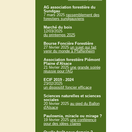
AG association forestière du
Sundgau
7 mars 2025
rassemblement des
forestiers sundgauviens
Marché du bois
12/03/2025
du printemps 2025
Bourse Foncière Forestière
27 février 2025
un sujet qui fait
venir du monde à Pfaffenheim
Association forestière Piémont
Plaine d'Alsace
21 février 2025
une grande soirée
réussie pour l'AG
ECIF 2019 - 2024
23/02/2025
un dispositif foncier efficace
Sciences naturelles et sciences
sociales
20 février 2025
au pied du Ballon
d'Alsace
Paulownia, miracle ou mirage ?
19 février 2025
une conférence
pour des idées claires