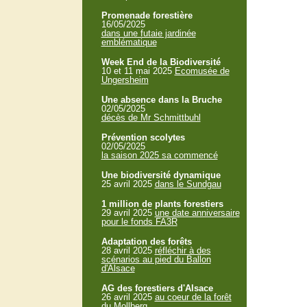
Promenade forestière
16/05/2025
dans une futaie jardinée
emblématique
Week End de la Biodiversité
10 et 11 mai 2025
Ecomusée de
Ungersheim
Une absence dans la Bruche
02/05/2025
décès de Mr Schmittbuhl
Prévention scolytes
02/05/2025
la saison 2025 sa commencé
Une biodiversité dynamique
25 avril 2025
dans le Sundgau
1 million de plants forestiers
29 avril 2025
une date anniversaire
pour le fonds FA3R
Adaptation des forêts
28 avril 2025
réfléchir à des
scénarios au pied du Ballon
d'Alsace
AG des forestiers d'Alsace
26 avril 2025
au coeur de la forêt
du Mollberg