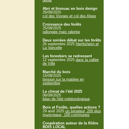
débat
Abri et bivouac en bois design
26/09/2025
col des Vosges et col des Alpes
Croissance des forêts
25/09/2025
rallongée mais ralentie
Deux soirées débat sur les forêts
26 septembre 2025
Herrlisheim et
La Vancelle
Les forestiers se redressent
12 septembre 2025
dans la vallée
de Villé
Marché du bois
15/09/2025
tension sur la matière en
septembre
Le climat de l'été 2025
06/09/2025
bilan de l'été météorologique
Bois et Forêts, quelles actions ?
29 août 2025
un sénateur, 200 élus
municipaux, 100 communes
Coopération autour de la filière
BOIS LOCAL