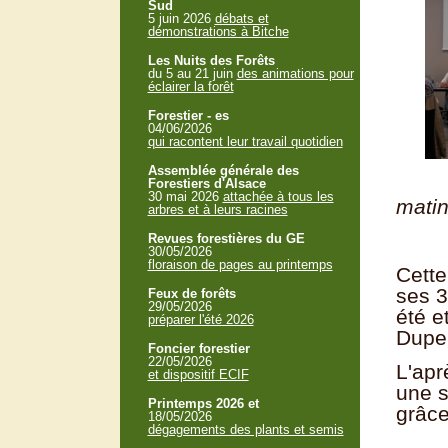
Sud
5 juin 2026
débats et
démonstrations à Bitche
Les Nuits des Forêts
du 5 au 21 juin
des animations pour
éclairer la forêt
Forestier - es
04/06/2026
qui racontent leur travail quotidien
Assemblée générale des
Forestiers d'Alsace
30 mai 2026
attachée à tous les
mat
arbres et à leurs racines
Revues forestières du GE
30/05/2026
floraison de pages au printemps
Cette
ses 3
Feux de forêts
29/05/2026
été e
préparer l'été 2026
Dupe
Foncier forestier
22/05/2026
L'apr
et dispositif ECIF
une s
Printemps 2026 et
grâce
18/05/2026
dégagements des plants et semis