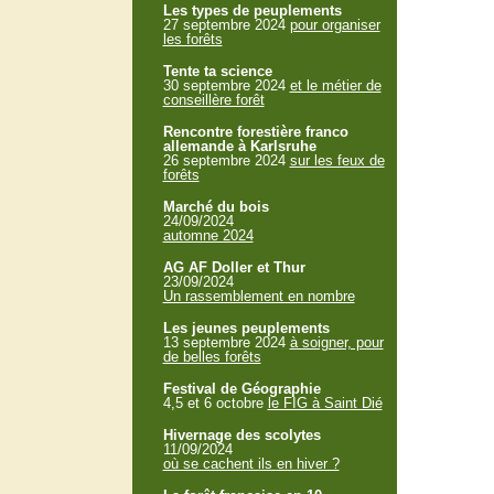
Les types de peuplements
27 septembre 2024
pour organiser
les forêts
Tente ta science
30 septembre 2024
et le métier de
conseillère forêt
Rencontre forestière franco
allemande à Karlsruhe
26 septembre 2024
sur les feux de
forêts
Marché du bois
24/09/2024
automne 2024
AG AF Doller et Thur
23/09/2024
Un rassemblement en nombre
Les jeunes peuplements
13 septembre 2024
à soigner, pour
de belles forêts
Festival de Géographie
4,5 et 6 octobre
le FIG à Saint Dié
Hivernage des scolytes
11/09/2024
où se cachent ils en hiver ?