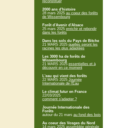
reconstituer
2000 ans d'histoire
28 mars 2025
au coeur des forêts
de Wissembourg
Forêt d'Avenir d'Alsace
25 mars 2025
enrichir et rebondir
dans les forêts
Dans les sols du Pays de Bitche
21 MARS 2025
quelles seront les
racines les plus adaptées
Les 3000 ha de forêts de
Wissembourg
21 MARS 2025
essentielles et à
découvrir en ce moment
L'eau qui vient des forêts
22 MARS 2025
Journée
Internationale de l'Eau
Le climat futur en France
22/03/2025
comment s'adapter ?
Journée Internationale des
Forêts
autour du 21 mars
au fond des bois
Au coeur des Vosges du Nord
14 mars 2025
assemblée générale