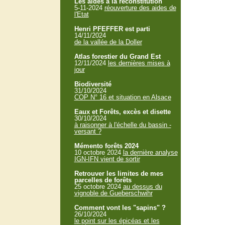
Les aides à la reconstitution
5-11-2024
réouverture des aides de
l'Etat
Henri PFEFFER est parti
14/11/2024
de la vallée de la Doller
Atlas forestier du Grand Est
12/11/2024
les dernières mises à
jour
Biodiversité
31/10/2024
COP N° 16 et situation en Alsace
Eaux et Forêts, excès et disette
30/10/2024
à raisonner à l'échelle du bassin -
versant ?
Mémento forêts 2024
10 octobre 2024
la dernière analyse
IGN-IFN vient de sortir
Retrouver les limites de mes
parcelles de forêts
25 octobre 2024
au dessus du
vignoble de Gueberschwihr
Comment vont les "sapins" ?
26/10/2024
le point sur les épicéas et les