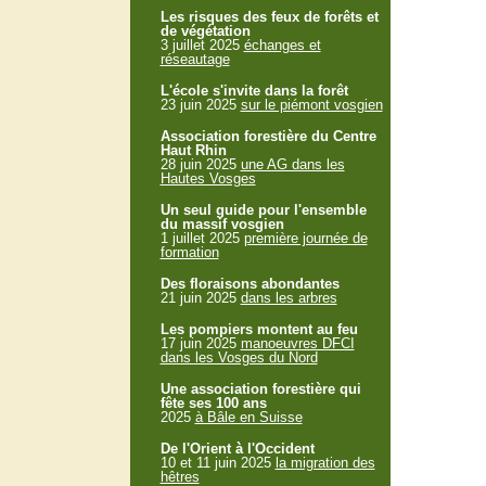
Les risques des feux de forêts et
de végétation
3 juillet 2025
échanges et
réseautage
L'école s'invite dans la forêt
23 juin 2025
sur le piémont vosgien
Association forestière du Centre
Haut Rhin
28 juin 2025
une AG dans les
Hautes Vosges
Un seul guide pour l'ensemble
du massif vosgien
1 juillet 2025
première journée de
formation
Des floraisons abondantes
21 juin 2025
dans les arbres
Les pompiers montent au feu
17 juin 2025
manoeuvres DFCI
dans les Vosges du Nord
Une association forestière qui
fête ses 100 ans
2025
à Bâle en Suisse
De l'Orient à l'Occident
10 et 11 juin 2025
la migration des
hêtres