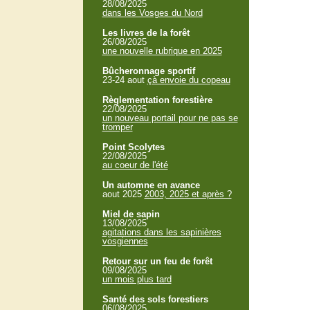
28/08/2025
dans les Vosges du Nord
Les livres de la forêt
26/08/2025
une nouvelle rubrique en 2025
Bûcheronnage sportif
23-24 aout
çà envoie du copeau
Règlementation forestière
22/08/2025
un nouveau portail pour ne pas se
tromper
Point Scolytes
22/08/2025
au coeur de l'été
Un automne en avance
aout 2025
2003, 2025 et après ?
Miel de sapin
13/08/2025
agitations dans les sapinières
vosgiennes
Retour sur un feu de forêt
09/08/2025
un mois plus tard
Santé des sols forestiers
06/08/2025