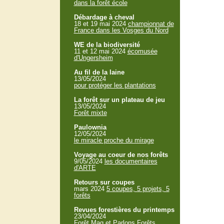
dans la forêt école
Débardage à cheval
18 et 19 mai 2024
championnat de
France dans les Vosges du Nord
WE de la biodiversité
11 et 12 mai 2024
écomusée
d'Ungersheim
Au fil de la laine
13/05/2024
pour protéger les plantations
La forêt sur un plateau de jeu
13/05/2024
Forêt mixte
Paulownia
12/05/2024
le miracle proche du mirage
Voyage au coeur de nos forêts
9/05/2024
les documentaires
d'ARTE
Retours sur coupes
mars 2024
5 coupes, 5 projets, 5
forêts
Revues forestières du printemps
23/04/2024
Forêt Mag et Parlons Forêts