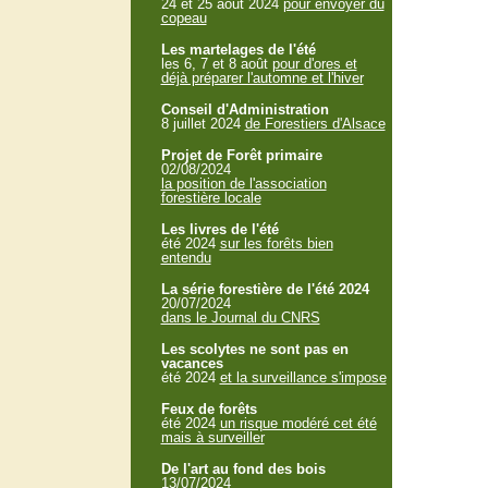
24 et 25 aout 2024
pour envoyer du
copeau
Les martelages de l'été
les 6, 7 et 8 août
pour d'ores et
déjà préparer l'automne et l'hiver
Conseil d'Administration
8 juillet 2024
de Forestiers d'Alsace
Projet de Forêt primaire
02/08/2024
la position de l'association
forestière locale
Les livres de l'été
été 2024
sur les forêts bien
entendu
La série forestière de l'été 2024
20/07/2024
dans le Journal du CNRS
Les scolytes ne sont pas en
vacances
été 2024
et la surveillance s'impose
Feux de forêts
été 2024
un risque modéré cet été
mais à surveiller
De l'art au fond des bois
13/07/2024