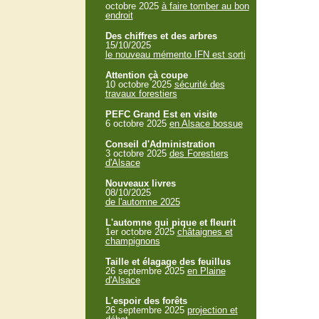
octobre 2025
à faire tomber au bon
endroit
Des chiffres et des arbres
15/10/2025
le nouveau mémento IFN est sorti
Attention çà coupe
10 octobre 2025
sécurité des
travaux forestiers
PEFC Grand Est en visite
6 octobre 2025
en Alsace bossue
Conseil d'Administration
3 octobre 2025
des Forestiers
d'Alsace
Nouveaux livres
08/10/2025
de l'automne 2025
L'automne qui pique et fleurit
1er octobre 2025
châtaignes et
champignons
Taille et élagage des feuillus
26 septembre 2025
en Plaine
d'Alsace
L'espoir des forêts
26 septembre 2025
projection et