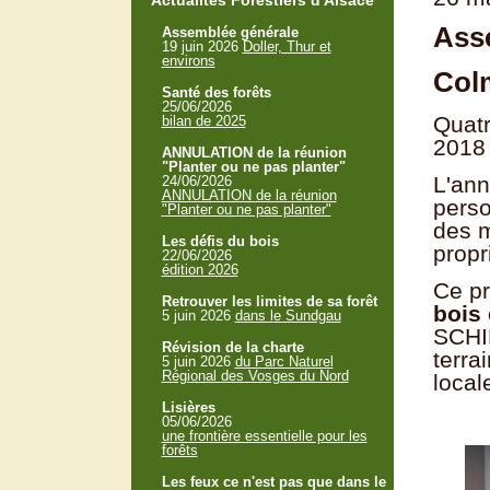
Actualités Forestiers d'Alsace
Ass
Assemblée générale
19 juin 2026
Doller, Thur et
environs
Col
Santé des forêts
25/06/2026
Quatr
bilan de 2025
2018 
ANNULATION de la réunion
"Planter ou ne pas planter"
L'ann
24/06/2026
ANNULATION de la réunion
perso
"Planter ou ne pas planter"
des m
Les défis du bois
propri
22/06/2026
édition 2026
Ce pr
Retrouver les limites de sa forêt
bois 
5 juin 2026
dans le Sundgau
SCHIL
Révision de la charte
terra
5 juin 2026
du Parc Naturel
Régional des Vosges du Nord
local
Lisières
05/06/2026
une frontière essentielle pour les
forêts
Les feux ce n'est pas que dans le