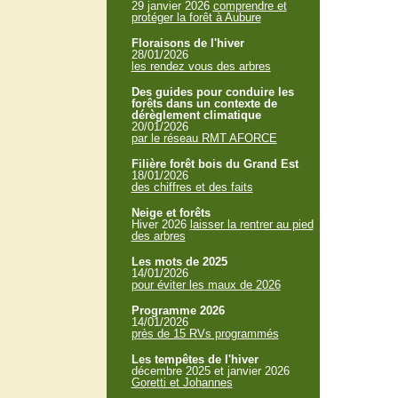
29 janvier 2026
comprendre et
protéger la forêt à Aubure
Floraisons de l'hiver
28/01/2026
les rendez vous des arbres
Des guides pour conduire les
forêts dans un contexte de
dérèglement climatique
20/01/2026
par le réseau RMT AFORCE
Filière forêt bois du Grand Est
18/01/2026
des chiffres et des faits
Neige et forêts
Hiver 2026
laisser la rentrer au pied
des arbres
Les mots de 2025
14/01/2026
pour éviter les maux de 2026
Programme 2026
14/01/2026
près de 15 RVs programmés
Les tempêtes de l'hiver
décembre 2025 et janvier 2026
Goretti et Johannes