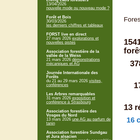
13/04/2026
nouvelle mode ou nouveau mode ?
Forêt et Bois
Fores
30/03/2026
les derniers chiffres et tableaux
FORST live en direct
27 mars 2026
explorations et
1541
nouvelles pistes
forê
Association forestière de la
vallée de la Weiss
21 mars 2026
démonstrations
37
mécaniques et AG
Journée Internationale des
Forêts
du 21 au 29 mars 2026
visites,
1
conférences
Les Arbres remarquables
31 mars 2026
exposition et
conférence à Strasbourg
13 r
Association forestière des
Vosges du Nord
16 
13 mars 2026
une AG au parfum de
tanin
Association forestière Sundgau
et Jura alsacien