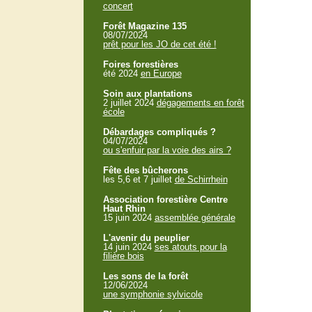
concert
Forêt Magazine 135
08/07/2024
prêt pour les JO de cet été !
Foires forestières
été 2024
en Europe
Soin aux plantations
2 juillet 2024
dégagements en forêt
école
Débardages compliqués ?
04/07/2024
ou s'enfuir par la voie des airs ?
Fête des bûcherons
les 5,6 et 7 juillet
de Schirrhein
Association forestière Centre
Haut Rhin
15 juin 2024
assemblée générale
L'avenir du peuplier
14 juin 2024
ses atouts pour la
filière bois
Les sons de la forêt
12/06/2024
une symphonie sylvicole