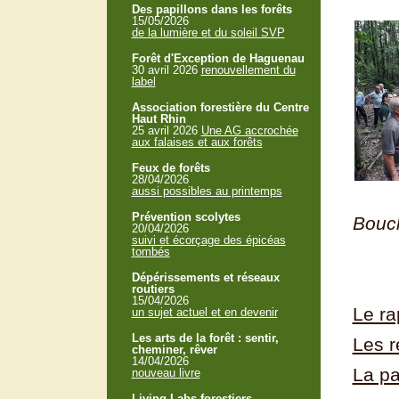
Des papillons dans les forêts
15/05/2026
de la lumière et du soleil SVP
Forêt d'Exception de Haguenau
30 avril 2026
renouvellement du
label
Association forestière du Centre
Haut Rhin
25 avril 2026
Une AG accrochée
aux falaises et aux forêts
Feux de forêts
28/04/2026
aussi possibles au printemps
Au m
Prévention scolytes
Bouc
20/04/2026
suivi et écorçage des épicéas
tombés
Dépérissements et réseaux
routiers
15/04/2026
Le ra
un sujet actuel et en devenir
Les arts de la forêt : sentir,
Les r
cheminer, rêver
14/04/2026
La pa
nouveau livre
Living Labs forestiers