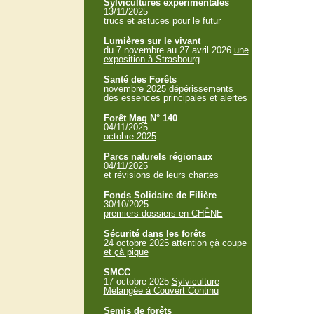
Sylvicultures expérimentales
13/11/2025
trucs et astuces pour le futur
Lumières sur le vivant
du 7 novembre au 27 avril 2026
une
exposition à Strasbourg
Santé des Forêts
novembre 2025
dépérissements
des essences principales et alertes
Forêt Mag N° 140
04/11/2025
octobre 2025
Parcs naturels régionaux
04/11/2025
et révisions de leurs chartes
Fonds Solidaire de Filière
30/10/2025
premiers dossiers en CHÊNE
Sécurité dans les forêts
24 octobre 2025
attention çà coupe
et çà pique
SMCC
17 octobre 2025
Sylviculture
Mélangée à Couvert Continu
Semis de forêts