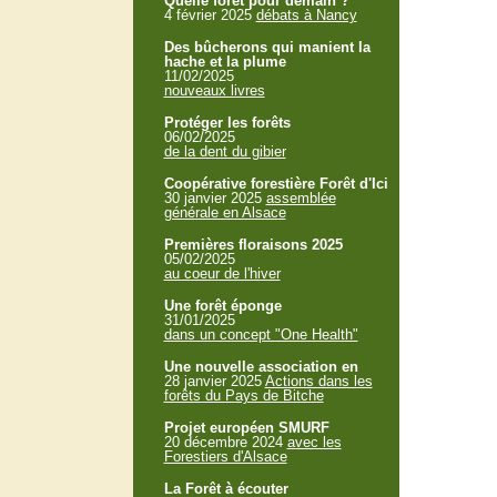
Quelle forêt pour demain ?
4 février 2025
débats à Nancy
Des bûcherons qui manient la
hache et la plume
11/02/2025
nouveaux livres
Protéger les forêts
06/02/2025
de la dent du gibier
Coopérative forestière Forêt d'Ici
30 janvier 2025
assemblée
générale en Alsace
Premières floraisons 2025
05/02/2025
au coeur de l'hiver
Une forêt éponge
31/01/2025
dans un concept "One Health"
Une nouvelle association en
28 janvier 2025
Actions dans les
forêts du Pays de Bitche
Projet européen SMURF
20 décembre 2024
avec les
Forestiers d'Alsace
La Forêt à écouter