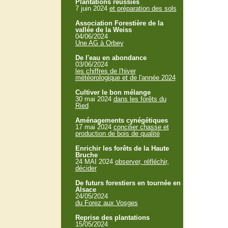
Plantations réussies
7 juin 2024
et préparation des sols
Association Forestière de la
vallée de la Weiss
04/06/2024
Une AG à Orbey
De l'eau en abondance
03/06/2024
les chiffres de l'hiver
météorologique et de l'année 2024
Cultiver le bon mélange
30 mai 2024
dans les forêts du
Ried
Aménagements cynégétiques
17 mai 2024
concilier chasse et
production de bois de qualité
Enrichir les forêts de la Haute
Bruche
24 MAI 2024
observer, réfléchir,
décider
De futurs forestiers en tournée en
Alsace
24/05/2024
du Forez aux Vosges
Reprise des plantations
15/05/2024