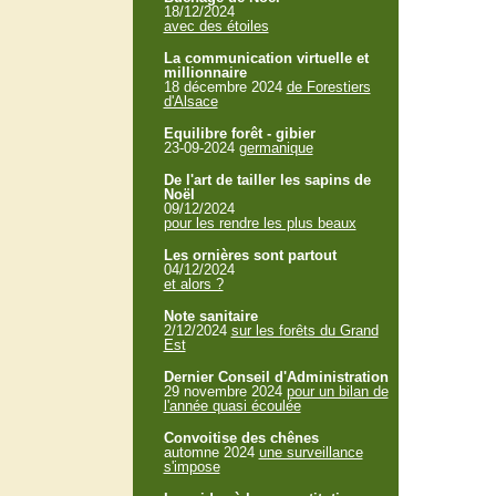
18/12/2024
avec des étoiles
La communication virtuelle et
millionnaire
18 décembre 2024
de Forestiers
d'Alsace
Equilibre forêt - gibier
23-09-2024
germanique
De l'art de tailler les sapins de
Noël
09/12/2024
pour les rendre les plus beaux
Les ornières sont partout
04/12/2024
et alors ?
Note sanitaire
2/12/2024
sur les forêts du Grand
Est
Dernier Conseil d'Administration
29 novembre 2024
pour un bilan de
l'année quasi écoulée
Convoitise des chênes
automne 2024
une surveillance
s'impose