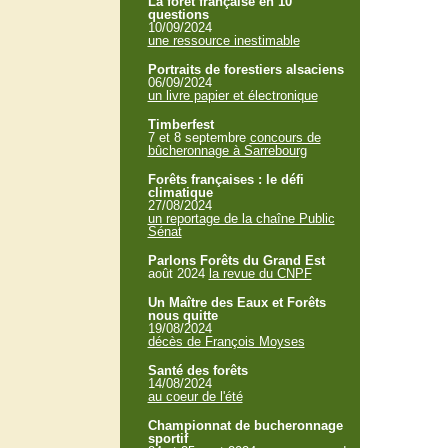
La forêt française en 10
questions
10/09/2024
une ressource inestimable
Portraits de forestiers alsaciens
06/09/2024
un livre papier et électronique
Timberfest
7 et 8 septembre
concours de
bûcheronnage à Sarrebourg
Forêts françaises : le défi
climatique
27/08/2024
un reportage de la chaîne Public
Sénat
Parlons Forêts du Grand Est
août 2024
la revue du CNPF
Un Maître des Eaux et Forêts
nous quitte
19/08/2024
décès de François Moyses
Santé des forêts
14/08/2024
au coeur de l'été
Championnat de bucheronnage
sportif