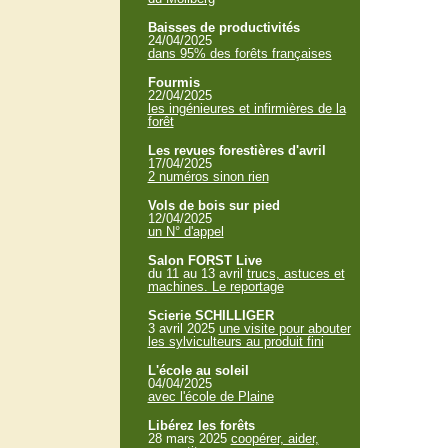
Baisses de productivités
24/04/2025
dans 95% des forêts françaises
Fourmis
22/04/2025
les ingénieures et infirmières de la
forêt
Les revues forestières d'avril
17/04/2025
2 numéros sinon rien
Vols de bois sur pied
12/04/2025
un N° d'appel
Salon FORST Live
du 11 au 13 avril
trucs, astuces et
machines. Le reportage
Scierie SCHILLIGER
3 avril 2025
une visite pour abouter
les sylviculteurs au produit fini
L'école au soleil
04/04/2025
avec l'école de Plaine
Libérez les forêts
28 mars 2025
coopérer, aider,