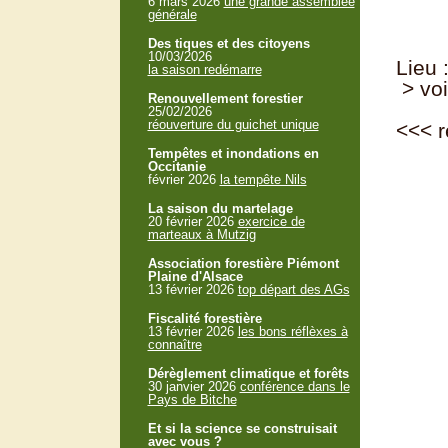
6 mars 2026
une grande assemblée
générale
Des tiques et des citoyens
10/03/2026
Lieu 
la saison redémarre
> voi
Renouvellement forestier
25/02/2026
réouverture du guichet unique
<<<
r
Tempêtes et inondations en
Occitanie
février 2026
la tempête Nils
La saison du martelage
20 février 2026
exercice de
marteaux à Mutzig
Association forestière Piémont
Plaine d'Alsace
13 février 2026
top départ des AGs
Fiscalité forestière
13 février 2026
les bons réflèxes à
connaître
Dérèglement climatique et forêts
30 janvier 2026
conférence dans le
Pays de Bitche
Et si la science se construisait
avec vous ?