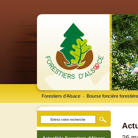
Forestiers d'Alsace
Bourse foncière forestièr
-
Actu
26 m