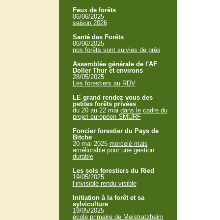
Feux de forêts
06/06/2025
saison 2026
Santé des Forêts
06/06/2025
nos forêts sont suivies de près
Assemblée générale de l'AF
Doller Thur et environs
28/05/2025
Les forestiers au RDV
LE grand rendez vous des
petites forêts privées
du 20 au 22 mai
dans le cadre du
projet européen SMURF
Foncier forestier du Pays de
Bitche
20 mai 2025
morcelé mais
améliorable pour une gestion
durable
Les sols forestiers du Ried
19/05/2025
l’invisible rendu visible
Initiation à la forêt et sa
sylviculture
19/05/2025
école primaire de Meistratzheim