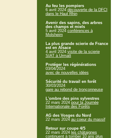
Au feu les pompiers
6 avril 2024
découverte de la DFCI
dans le Haut Rhin
Avenir des sapins, des arbres
des champs et miels
5 avril 2024
conférences à
Molsheim
La plus grande scierie de France
est en Alsace
4 avril 2024
visite de la scierie
SIAT à Urmatt
Protéger les régénérations
03/04/2024
avec de nouvelles idées
Sécurité du travail en forêt
30/03/2024
gare au rebond de tronçonneuse
L'ombre des pins sylvestres
22 mars 2024
pour la Journée
Internationale des Forêts
AG des Vosges du Nord
22 mars 2024
au coeur du massif
Retour sur coupe 4/5
22 mars 2024
les châtaignes
continuent à tomber 10 ans plus