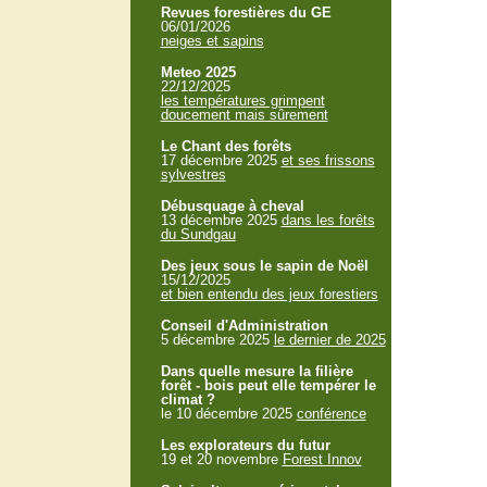
Revues forestières du GE
06/01/2026
neiges et sapins
Meteo 2025
22/12/2025
les températures grimpent
doucement mais sûrement
Le Chant des forêts
17 décembre 2025
et ses frissons
sylvestres
Débusquage à cheval
13 décembre 2025
dans les forêts
du Sundgau
Des jeux sous le sapin de Noël
15/12/2025
et bien entendu des jeux forestiers
Conseil d'Administration
5 décembre 2025
le dernier de 2025
Dans quelle mesure la filière
forêt - bois peut elle tempérer le
climat ?
le 10 décembre 2025
conférence
Les explorateurs du futur
19 et 20 novembre
Forest Innov