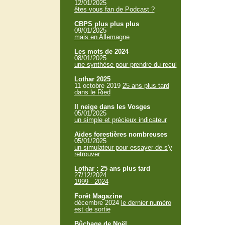
12/01/2025
êtes vous fan de Podcast ?
CBPS plus plus plus
09/01/2025
mais en Allemagne
Les mots de 2024
08/01/2025
une synthèse pour prendre du recul
Lothar 2025
11 octobre 2019
25 ans plus tard
dans le Ried
Il neige dans les Vosges
05/01/2025
un simple et précieux indicateur
Aides forestières nombreuses
05/01/2025
un simulateur pour essayer de s'y
retrouver
Lothar : 25 ans plus tard
27/12/2024
1999 - 2024
Forêt Magazine
décembre 2024
le dernier numéro
est de sortie
Bûchage de Noël