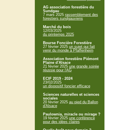
AG association forestière du
Sundgau
7 mars 2025
rassemblement des
forestiers sundgauviens
Marché du bois
12/03/2025
du printemps 2025
Bourse Foncière Forestière
27 février 2025
un sujet qui fait
venir du monde à Pfaffenheim
Association forestière Piémont
Plaine d'Alsace
21 février 2025
une grande soirée
réussie pour l'AG
ECIF 2019 - 2024
23/02/2025
un dispositif foncier efficace
Sciences naturelles et sciences
sociales
20 février 2025
au pied du Ballon
d'Alsace
Paulownia, miracle ou mirage ?
19 février 2025
une conférence
pour des idées claires