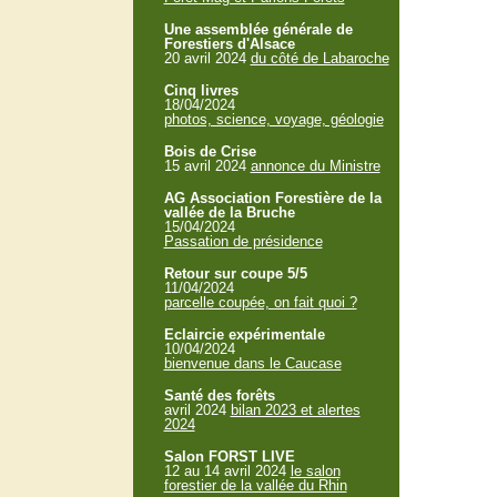
Une assemblée générale de
Forestiers d'Alsace
20 avril 2024
du côté de Labaroche
Cinq livres
18/04/2024
photos, science, voyage, géologie
Bois de Crise
15 avril 2024
annonce du Ministre
AG Association Forestière de la
vallée de la Bruche
15/04/2024
Passation de présidence
Retour sur coupe 5/5
11/04/2024
parcelle coupée, on fait quoi ?
Eclaircie expérimentale
10/04/2024
bienvenue dans le Caucase
Santé des forêts
avril 2024
bilan 2023 et alertes
2024
Salon FORST LIVE
12 au 14 avril 2024
le salon
forestier de la vallée du Rhin