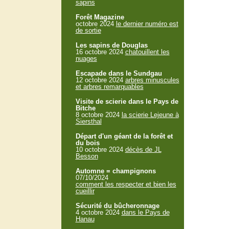
sapins
Forêt Magazine
octobre 2024
le dernier numéro est
de sortie
Les sapins de Douglas
16 octobre 2024
chatouillent les
nuages
Escapade dans le Sundgau
12 octobre 2024
arbres minuscules
et arbres remarquables
Visite de scierie dans le Pays de
Bitche
8 octobre 2024
la scierie Lejeune à
Siersthal
Départ d'un géant de la forêt et
du bois
10 octobre 2024
décès de JL
Besson
Automne = champignons
07/10/2024
comment les respecter et bien les
cueillir
Sécurité du bûcheronnage
4 octobre 2024
dans le Pays de
Hanau