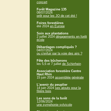
concert
Forêt Magazine 135
08/07/2024
prêt pour les JO de cet été !
Foires forestières
été 2024
en Europe
Soin aux plantations
2 juillet 2024
dégagements en forêt
école
Débardages compliqués ?
04/07/2024
ou s'enfuir par la voie des airs ?
Fête des bûcherons
les 5,6 et 7 juillet
de Schirrhein
Association forestière Centre
Haut Rhin
15 juin 2024
assemblée générale
L'avenir du peuplier
14 juin 2024
ses atouts pour la
filière bois
Les sons de la forêt
12/06/2024
une symphonie sylvicole