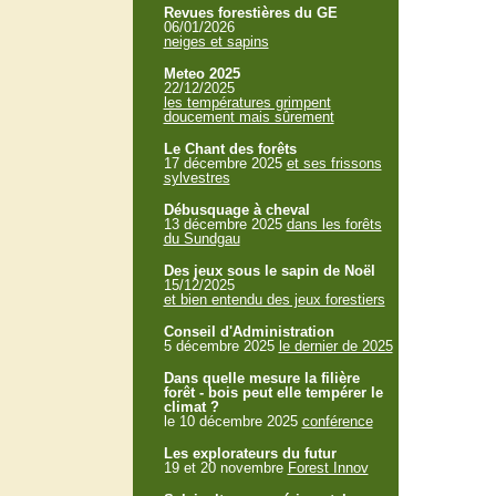
Revues forestières du GE
06/01/2026
neiges et sapins
Meteo 2025
22/12/2025
les températures grimpent
doucement mais sûrement
Le Chant des forêts
17 décembre 2025
et ses frissons
sylvestres
Débusquage à cheval
13 décembre 2025
dans les forêts
du Sundgau
Des jeux sous le sapin de Noël
15/12/2025
et bien entendu des jeux forestiers
Conseil d'Administration
5 décembre 2025
le dernier de 2025
Dans quelle mesure la filière
forêt - bois peut elle tempérer le
climat ?
le 10 décembre 2025
conférence
Les explorateurs du futur
19 et 20 novembre
Forest Innov