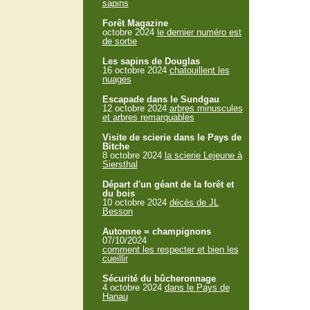
sapins
Forêt Magazine
octobre 2024
le dernier numéro est
de sortie
Les sapins de Douglas
16 octobre 2024
chatouillent les
nuages
Escapade dans le Sundgau
12 octobre 2024
arbres minuscules
et arbres remarquables
Visite de scierie dans le Pays de
Bitche
8 octobre 2024
la scierie Lejeune à
Siersthal
Départ d'un géant de la forêt et
du bois
10 octobre 2024
décès de JL
Besson
Automne = champignons
07/10/2024
comment les respecter et bien les
cueillir
Sécurité du bûcheronnage
4 octobre 2024
dans le Pays de
Hanau