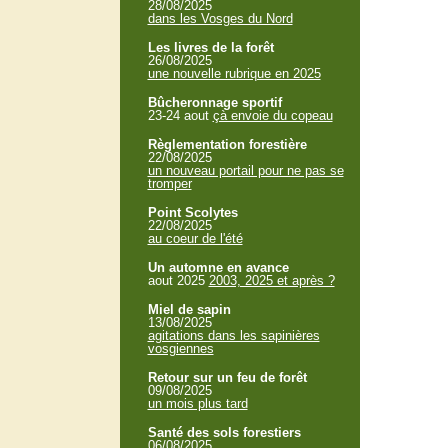
28/08/2025
dans les Vosges du Nord
Les livres de la forêt
26/08/2025
une nouvelle rubrique en 2025
Bûcheronnage sportif
23-24 aout
çà envoie du copeau
Règlementation forestière
22/08/2025
un nouveau portail pour ne pas se
tromper
Point Scolytes
22/08/2025
au coeur de l'été
Un automne en avance
aout 2025
2003, 2025 et après ?
Miel de sapin
13/08/2025
agitations dans les sapinières
vosgiennes
Retour sur un feu de forêt
09/08/2025
un mois plus tard
Santé des sols forestiers
06/08/2025