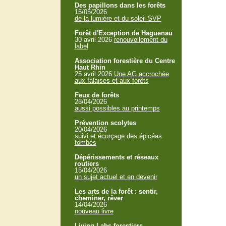
Des papillons dans les forêts
15/05/2026
de la lumière et du soleil SVP
Forêt d'Exception de Haguenau
30 avril 2026
renouvellement du
label
Association forestière du Centre
Haut Rhin
25 avril 2026
Une AG accrochée
aux falaises et aux forêts
Feux de forêts
28/04/2026
aussi possibles au printemps
Prévention scolytes
20/04/2026
suivi et écorçage des épicéas
tombés
Dépérissements et réseaux
routiers
15/04/2026
un sujet actuel et en devenir
Les arts de la forêt : sentir,
cheminer, rêver
14/04/2026
nouveau livre
Living Labs forestiers