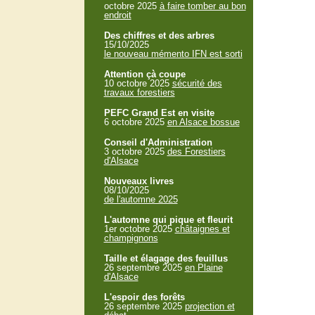
octobre 2025
à faire tomber au bon
endroit
Des chiffres et des arbres
15/10/2025
le nouveau mémento IFN est sorti
Attention çà coupe
10 octobre 2025
sécurité des
travaux forestiers
PEFC Grand Est en visite
6 octobre 2025
en Alsace bossue
Conseil d'Administration
3 octobre 2025
des Forestiers
d'Alsace
Nouveaux livres
08/10/2025
de l'automne 2025
L'automne qui pique et fleurit
1er octobre 2025
châtaignes et
champignons
Taille et élagage des feuillus
26 septembre 2025
en Plaine
d'Alsace
L'espoir des forêts
26 septembre 2025
projection et