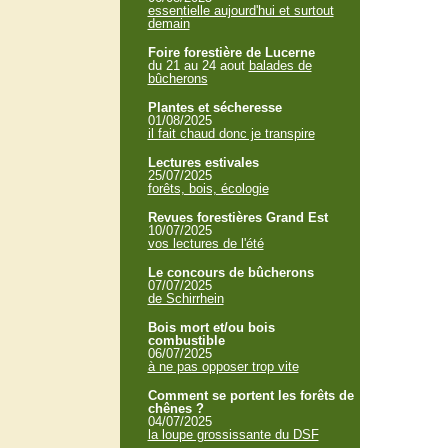
essentielle aujourd'hui et surtout
demain
Foire forestière de Lucerne
du 21 au 24 aout
balades de
bûcherons
Plantes et sécheresse
01/08/2025
il fait chaud donc je transpire
Lectures estivales
25/07/2025
forêts, bois, écologie
Revues forestières Grand Est
10/07/2025
vos lectures de l'été
Le concours de bûcherons
07/07/2025
de Schirrhein
Bois mort et/ou bois
combustible
06/07/2025
à ne pas opposer trop vite
Comment se portent les forêts de
chênes ?
04/07/2025
la loupe grossissante du DSF