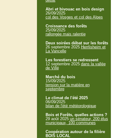
débat
Abri et bivouac en bois design
26/09/2025
col des Vosges et col des Alpes
Croissance des forêts
25/09/2025
rallongée mais ralentie
Deux soirées débat sur les forêts
26 septembre 2025
Herrlisheim et
La Vancelle
Les forestiers se redressent
12 septembre 2025
dans la vallée
de Villé
Marché du bois
15/09/2025
tension sur la matière en
septembre
Le climat de l'été 2025
06/09/2025
bilan de l'été météorologique
Bois et Forêts, quelles actions ?
29 août 2025
un sénateur, 200 élus
municipaux, 100 communes
Coopération autour de la filière
BOIS LOCAL