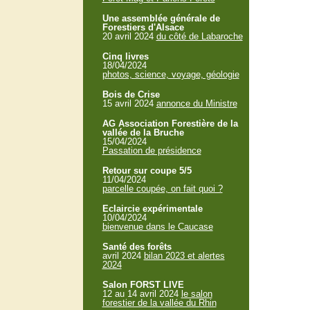
Une assemblée générale de
Forestiers d'Alsace
20 avril 2024
du côté de Labaroche
Cinq livres
18/04/2024
photos, science, voyage, géologie
Bois de Crise
15 avril 2024
annonce du Ministre
AG Association Forestière de la
vallée de la Bruche
15/04/2024
Passation de présidence
Retour sur coupe 5/5
11/04/2024
parcelle coupée, on fait quoi ?
Eclaircie expérimentale
10/04/2024
bienvenue dans le Caucase
Santé des forêts
avril 2024
bilan 2023 et alertes
2024
Salon FORST LIVE
12 au 14 avril 2024
le salon
forestier de la vallée du Rhin