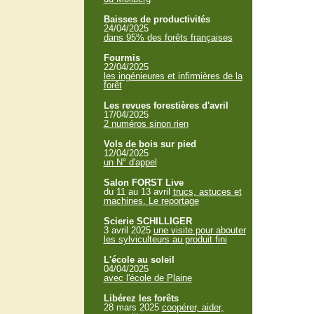
Baisses de productivités
24/04/2025
dans 95% des forêts françaises
Fourmis
22/04/2025
les ingénieures et infirmières de la
forêt
Les revues forestières d'avril
17/04/2025
2 numéros sinon rien
Vols de bois sur pied
12/04/2025
un N° d'appel
Salon FORST Live
du 11 au 13 avril
trucs, astuces et
machines. Le reportage
Scierie SCHILLIGER
3 avril 2025
une visite pour abouter
les sylviculteurs au produit fini
L'école au soleil
04/04/2025
avec l'école de Plaine
Libérez les forêts
28 mars 2025
coopérer, aider,