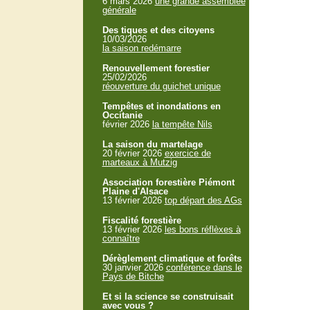
6 mars 2026
une grande assemblée
générale
Des tiques et des citoyens
10/03/2026
la saison redémarre
Renouvellement forestier
25/02/2026
réouverture du guichet unique
Tempêtes et inondations en
Occitanie
février 2026
la tempête Nils
La saison du martelage
20 février 2026
exercice de
marteaux à Mutzig
Association forestière Piémont
Plaine d'Alsace
13 février 2026
top départ des AGs
Fiscalité forestière
13 février 2026
les bons réflèxes à
connaître
Dérèglement climatique et forêts
30 janvier 2026
conférence dans le
Pays de Bitche
Et si la science se construisait
avec vous ?