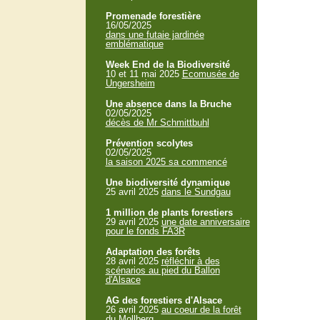
Promenade forestière
16/05/2025
dans une futaie jardinée
emblématique
Week End de la Biodiversité
10 et 11 mai 2025
Ecomusée de
Ungersheim
Une absence dans la Bruche
02/05/2025
décès de Mr Schmittbuhl
Prévention scolytes
02/05/2025
la saison 2025 sa commencé
Une biodiversité dynamique
25 avril 2025
dans le Sundgau
1 million de plants forestiers
29 avril 2025
une date anniversaire
pour le fonds FA3R
Adaptation des forêts
28 avril 2025
réfléchir à des
scénarios au pied du Ballon
d'Alsace
AG des forestiers d'Alsace
26 avril 2025
au coeur de la forêt
du Mollberg