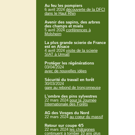
Au feu les pompiers
6 avril 2024
découverte de la DFCI
dans le Haut Rhin
Avenir des sapins, des arbres
des champs et miels
5 avril 2024
conférences à
Molsheim
La plus grande scierie de France
est en Alsace
4 avril 2024
visite de la scierie
SIAT à Urmatt
Protéger les régénérations
03/04/2024
avec de nouvelles idées
Sécurité du travail en forêt
30/03/2024
gare au rebond de tronçonneuse
L'ombre des pins sylvestres
22 mars 2024
pour la Journée
Internationale des Forêts
AG des Vosges du Nord
22 mars 2024
au coeur du massif
Retour sur coupe 4/5
22 mars 2024
les châtaignes
continuent à tomber 10 ans plus