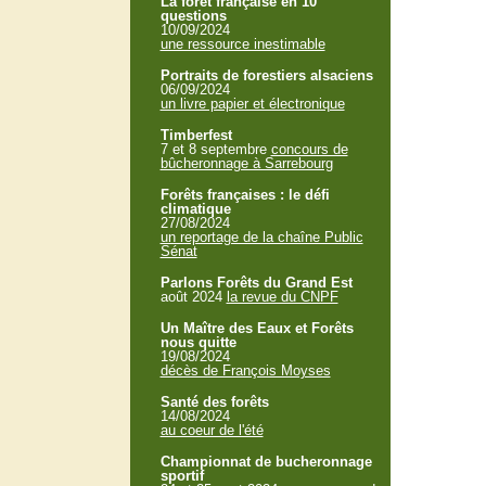
La forêt française en 10
questions
10/09/2024
une ressource inestimable
Portraits de forestiers alsaciens
06/09/2024
un livre papier et électronique
Timberfest
7 et 8 septembre
concours de
bûcheronnage à Sarrebourg
Forêts françaises : le défi
climatique
27/08/2024
un reportage de la chaîne Public
Sénat
Parlons Forêts du Grand Est
août 2024
la revue du CNPF
Un Maître des Eaux et Forêts
nous quitte
19/08/2024
décès de François Moyses
Santé des forêts
14/08/2024
au coeur de l'été
Championnat de bucheronnage
sportif