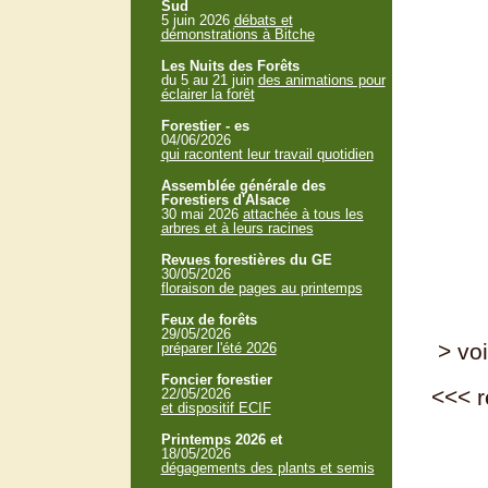
Sud
5 juin 2026
débats et
démonstrations à Bitche
Les Nuits des Forêts
du 5 au 21 juin
des animations pour
éclairer la forêt
ph
Forestier - es
04/06/2026
qui racontent leur travail quotidien
Assemblée générale des
Forestiers d'Alsace
30 mai 2026
attachée à tous les
arbres et à leurs racines
Revues forestières du GE
30/05/2026
floraison de pages au printemps
Feux de forêts
29/05/2026
> voi
préparer l'été 2026
Foncier forestier
<<<
r
22/05/2026
et dispositif ECIF
Printemps 2026 et
18/05/2026
dégagements des plants et semis