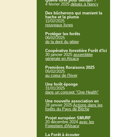
Quelle forêt pour demain ?
4 février 2025
débats à Nancy
Des bûcherons qui manient la
hache et la plume
11/02/2025
nouveaux livres
Protéger les forêts
06/02/2025
de la dent du gibier
Coopérative forestière Forêt d'Ici
30 janvier 2025
assemblée
générale en Alsace
Premières floraisons 2025
05/02/2025
au coeur de l'hiver
Une forêt éponge
31/01/2025
dans un concept "One Health"
Une nouvelle association en
28 janvier 2025
Actions dans les
forêts du Pays de Bitche
Projet européen SMURF
20 décembre 2024
avec les
Forestiers d'Alsace
La Forêt à écouter