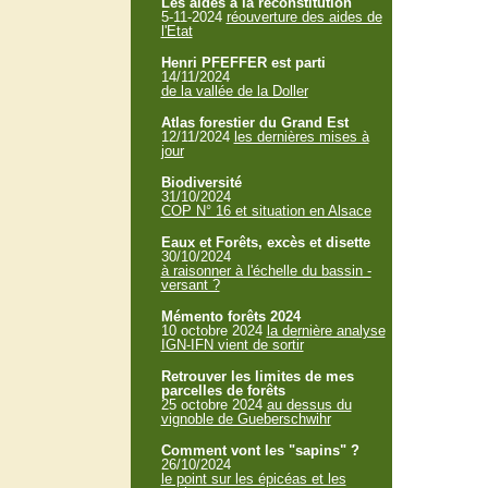
Les aides à la reconstitution
5-11-2024
réouverture des aides de
l'Etat
Henri PFEFFER est parti
14/11/2024
de la vallée de la Doller
Atlas forestier du Grand Est
12/11/2024
les dernières mises à
jour
Biodiversité
31/10/2024
COP N° 16 et situation en Alsace
Eaux et Forêts, excès et disette
30/10/2024
à raisonner à l'échelle du bassin -
versant ?
Mémento forêts 2024
10 octobre 2024
la dernière analyse
IGN-IFN vient de sortir
Retrouver les limites de mes
parcelles de forêts
25 octobre 2024
au dessus du
vignoble de Gueberschwihr
Comment vont les "sapins" ?
26/10/2024
le point sur les épicéas et les