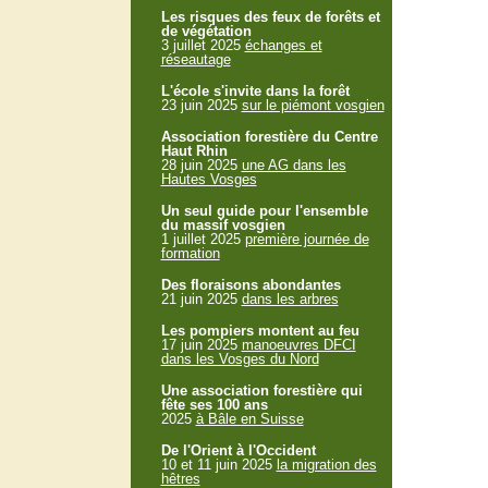
Les risques des feux de forêts et
de végétation
3 juillet 2025
échanges et
réseautage
L'école s'invite dans la forêt
23 juin 2025
sur le piémont vosgien
Association forestière du Centre
Haut Rhin
28 juin 2025
une AG dans les
Hautes Vosges
Un seul guide pour l'ensemble
du massif vosgien
1 juillet 2025
première journée de
formation
Des floraisons abondantes
21 juin 2025
dans les arbres
Les pompiers montent au feu
17 juin 2025
manoeuvres DFCI
dans les Vosges du Nord
Une association forestière qui
fête ses 100 ans
2025
à Bâle en Suisse
De l'Orient à l'Occident
10 et 11 juin 2025
la migration des
hêtres