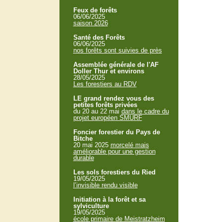
Feux de forêts
06/06/2025
saison 2026
Santé des Forêts
06/06/2025
nos forêts sont suivies de près
Assemblée générale de l'AF
Doller Thur et environs
28/05/2025
Les forestiers au RDV
LE grand rendez vous des
petites forêts privées
du 20 au 22 mai
dans le cadre du
projet européen SMURF
Foncier forestier du Pays de
Bitche
20 mai 2025
morcelé mais
améliorable pour une gestion
durable
Les sols forestiers du Ried
19/05/2025
l’invisible rendu visible
Initiation à la forêt et sa
sylviculture
19/05/2025
école primaire de Meistratzheim