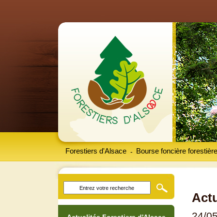
Forestiers d'Alsace
Bourse foncière forestièr
-
Actu
24/0