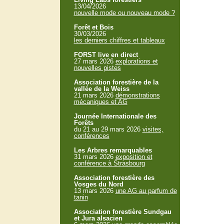
13/04/2026
nouvelle mode ou nouveau mode ?
Forêt et Bois
30/03/2026
les derniers chiffres et tableaux
FORST live en direct
27 mars 2026
explorations et
nouvelles pistes
Association forestière de la
vallée de la Weiss
21 mars 2026
démonstrations
mécaniques et AG
Journée Internationale des
Forêts
du 21 au 29 mars 2026
visites,
conférences
Les Arbres remarquables
31 mars 2026
exposition et
conférence à Strasbourg
Association forestière des
Vosges du Nord
13 mars 2026
une AG au parfum de
tanin
Association forestière Sundgau
et Jura alsacien