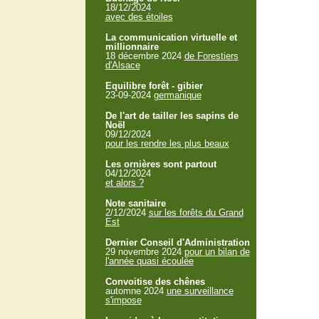
18/12/2024
avec des étoiles
La communication virtuelle et
millionnaire
18 décembre 2024
de Forestiers
d'Alsace
Equilibre forêt - gibier
23-09-2024
germanique
De l'art de tailler les sapins de
Noël
09/12/2024
pour les rendre les plus beaux
Les ornières sont partout
04/12/2024
et alors ?
Note sanitaire
2/12/2024
sur les forêts du Grand
Est
Dernier Conseil d'Administration
29 novembre 2024
pour un bilan de
l'année quasi écoulée
Convoitise des chênes
automne 2024
une surveillance
s'impose