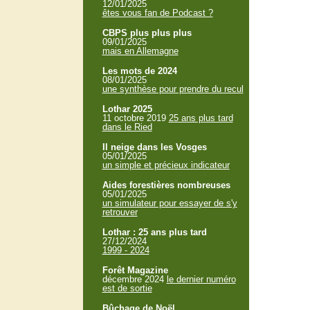
12/01/2025
êtes vous fan de Podcast ?
CBPS plus plus plus
09/01/2025
mais en Allemagne
Les mots de 2024
08/01/2025
une synthèse pour prendre du recul
Lothar 2025
11 octobre 2019
25 ans plus tard
dans le Ried
Il neige dans les Vosges
05/01/2025
un simple et précieux indicateur
Aides forestières nombreuses
05/01/2025
un simulateur pour essayer de s'y
retrouver
Lothar : 25 ans plus tard
27/12/2024
1999 - 2024
Forêt Magazine
décembre 2024
le dernier numéro
est de sortie
Bûchage de Noël