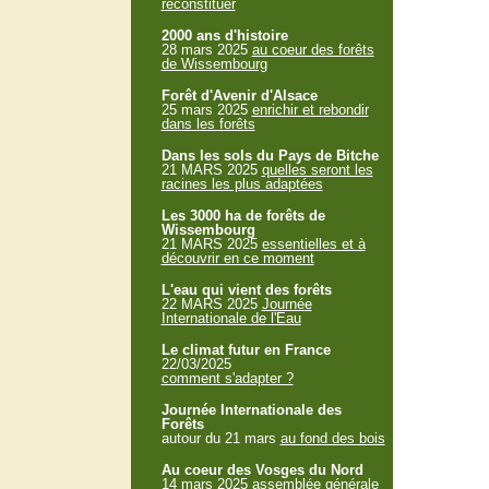
reconstituer
2000 ans d'histoire
28 mars 2025
au coeur des forêts
de Wissembourg
Forêt d'Avenir d'Alsace
25 mars 2025
enrichir et rebondir
dans les forêts
Dans les sols du Pays de Bitche
21 MARS 2025
quelles seront les
racines les plus adaptées
Les 3000 ha de forêts de
Wissembourg
21 MARS 2025
essentielles et à
découvrir en ce moment
L'eau qui vient des forêts
22 MARS 2025
Journée
Internationale de l'Eau
Le climat futur en France
22/03/2025
comment s'adapter ?
Journée Internationale des
Forêts
autour du 21 mars
au fond des bois
Au coeur des Vosges du Nord
14 mars 2025
assemblée générale