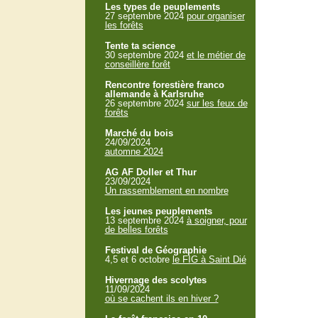
Les types de peuplements
27 septembre 2024
pour organiser
les forêts
Tente ta science
30 septembre 2024
et le métier de
conseillère forêt
Rencontre forestière franco
allemande à Karlsruhe
26 septembre 2024
sur les feux de
forêts
Marché du bois
24/09/2024
automne 2024
AG AF Doller et Thur
23/09/2024
Un rassemblement en nombre
Les jeunes peuplements
13 septembre 2024
à soigner, pour
de belles forêts
Festival de Géographie
4,5 et 6 octobre
le FIG à Saint Dié
Hivernage des scolytes
11/09/2024
où se cachent ils en hiver ?