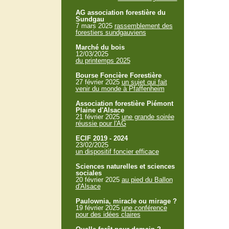
AG association forestière du
Sundgau
7 mars 2025
rassemblement des
forestiers sundgauviens
Marché du bois
12/03/2025
du printemps 2025
Bourse Foncière Forestière
27 février 2025
un sujet qui fait
venir du monde à Pfaffenheim
Association forestière Piémont
Plaine d'Alsace
21 février 2025
une grande soirée
réussie pour l'AG
ECIF 2019 - 2024
23/02/2025
un dispositif foncier efficace
Sciences naturelles et sciences
sociales
20 février 2025
au pied du Ballon
d'Alsace
Paulownia, miracle ou mirage ?
19 février 2025
une conférence
pour des idées claires