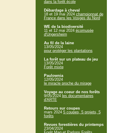
dans la forêt école
Débardage à cheval
18 et 19 mai 2024
championnat de
France dans les Vosges du Nord
WE de la biodiversité
11 et 12 mai 2024
écomusée
d'Ungersheim
Au fil de la laine
13/05/2024
pour protéger les plantations
La forêt sur un plateau de jeu
13/05/2024
Forêt mixte
Paulownia
12/05/2024
le miracle proche du mirage
Voyage au coeur de nos forêts
9/05/2024
les documentaires
d'ARTE
Retours sur coupes
mars 2024
5 coupes, 5 projets, 5
forêts
Revues forestières du printemps
23/04/2024
Forêt Mag et Parlons Forêts