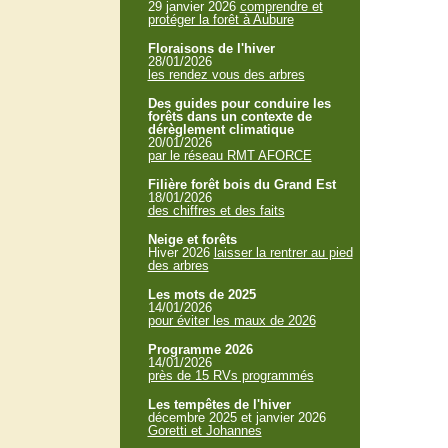
29 janvier 2026
comprendre et
protéger la forêt à Aubure
Floraisons de l'hiver
28/01/2026
les rendez vous des arbres
Des guides pour conduire les
forêts dans un contexte de
dérèglement climatique
20/01/2026
par le réseau RMT AFORCE
Filière forêt bois du Grand Est
18/01/2026
des chiffres et des faits
Neige et forêts
Hiver 2026
laisser la rentrer au pied
des arbres
Les mots de 2025
14/01/2026
pour éviter les maux de 2026
Programme 2026
14/01/2026
près de 15 RVs programmés
Les tempêtes de l'hiver
décembre 2025 et janvier 2026
Goretti et Johannes