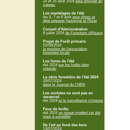
24 et 25 aout 2024
pour envoyer du
copeau
Les martelages de l'été
les 6, 7 et 8 août
pour d'ores et
déjà préparer l'automne et l'hiver
Conseil d'Administration
8 juillet 2024
de Forestiers d'Alsace
Projet de Forêt primaire
02/08/2024
la position de l'association
forestière locale
Les livres de l'été
été 2024
sur les forêts bien
entendu
La série forestière de l'été 2024
20/07/2024
dans le Journal du CNRS
Les scolytes ne sont pas en
vacances
été 2024
et la surveillance s'impose
Feux de forêts
été 2024
un risque modéré cet été
mais à surveiller
De l'art au fond des bois
13/07/2024