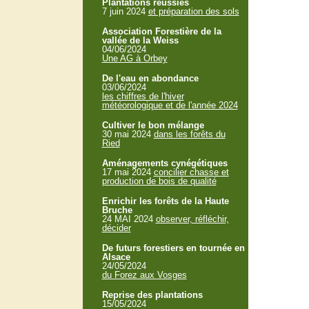
Plantations réussies
7 juin 2024
et préparation des sols
Association Forestière de la
vallée de la Weiss
04/06/2024
Une AG à Orbey
De l'eau en abondance
03/06/2024
les chiffres de l'hiver
météorologique et de l'année 2024
Cultiver le bon mélange
30 mai 2024
dans les forêts du
Ried
Aménagements cynégétiques
17 mai 2024
concilier chasse et
production de bois de qualité
Enrichir les forêts de la Haute
Bruche
24 MAI 2024
observer, réfléchir,
décider
De futurs forestiers en tournée en
Alsace
24/05/2024
du Forez aux Vosges
Reprise des plantations
15/05/2024