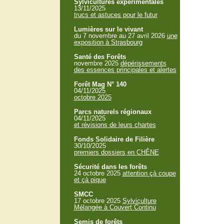
Sylvicultures expérimentales
13/11/2025
trucs et astuces pour le futur
Lumières sur le vivant
du 7 novembre au 27 avril 2026
une
exposition à Strasbourg
Santé des Forêts
novembre 2025
dépérissements
des essences principales et alertes
Forêt Mag N° 140
04/11/2025
octobre 2025
Parcs naturels régionaux
04/11/2025
et révisions de leurs chartes
Fonds Solidaire de Filière
30/10/2025
premiers dossiers en CHÊNE
Sécurité dans les forêts
24 octobre 2025
attention çà coupe
et çà pique
SMCC
17 octobre 2025
Sylviculture
Mélangée à Couvert Continu
Semis de forêts