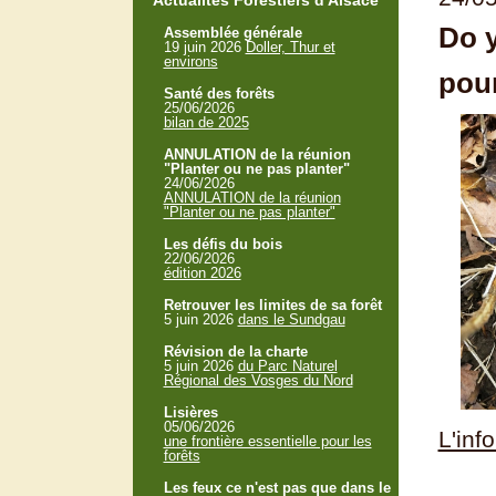
Actualités Forestiers d'Alsace
Do y
Assemblée générale
19 juin 2026
Doller, Thur et
environs
pour
Santé des forêts
25/06/2026
bilan de 2025
ANNULATION de la réunion
"Planter ou ne pas planter"
24/06/2026
ANNULATION de la réunion
"Planter ou ne pas planter"
Les défis du bois
22/06/2026
édition 2026
Retrouver les limites de sa forêt
5 juin 2026
dans le Sundgau
Révision de la charte
5 juin 2026
du Parc Naturel
Régional des Vosges du Nord
Lisières
05/06/2026
L'inf
une frontière essentielle pour les
forêts
Les feux ce n'est pas que dans le