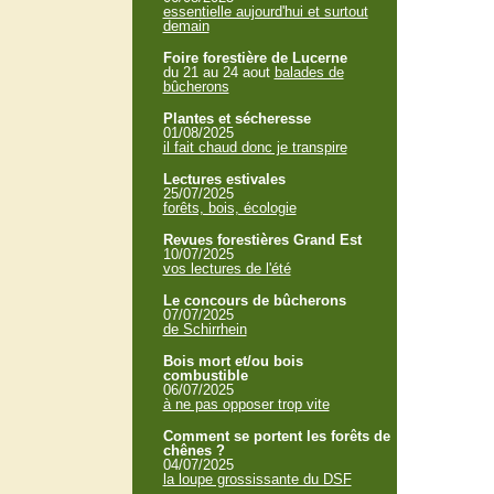
essentielle aujourd'hui et surtout
demain
Foire forestière de Lucerne
du 21 au 24 aout
balades de
bûcherons
Plantes et sécheresse
01/08/2025
il fait chaud donc je transpire
Lectures estivales
25/07/2025
forêts, bois, écologie
Revues forestières Grand Est
10/07/2025
vos lectures de l'été
Le concours de bûcherons
07/07/2025
de Schirrhein
Bois mort et/ou bois
combustible
06/07/2025
à ne pas opposer trop vite
Comment se portent les forêts de
chênes ?
04/07/2025
la loupe grossissante du DSF