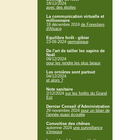
18/12/2024
avec des étoiles
La communication virtuelle et
millionnaire
18 décembre 2024
de Forestiers
d'Alsace
Equilibre forêt - gibier
23-09-2024
germanique
De l'art de tailler les sapins de
Noël
09/12/2024
pour les rendre les plus beaux
Les ornières sont partout
04/12/2024
et alors ?
Note sanitaire
2/12/2024
sur les forêts du Grand
Est
Dernier Conseil d'Administration
29 novembre 2024
pour un bilan de
l'année quasi écoulée
Convoitise des chênes
automne 2024
une surveillance
s'impose