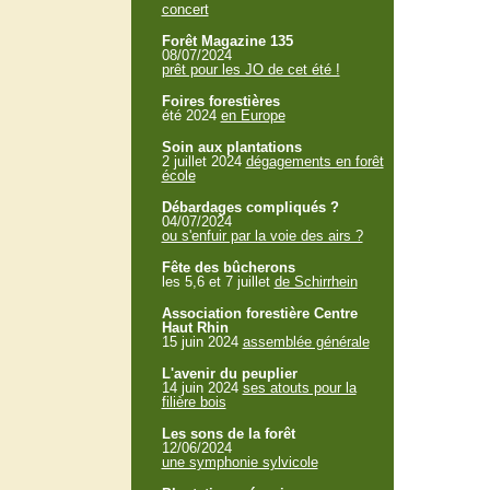
concert
Forêt Magazine 135
08/07/2024
prêt pour les JO de cet été !
Foires forestières
été 2024
en Europe
Soin aux plantations
2 juillet 2024
dégagements en forêt
école
Débardages compliqués ?
04/07/2024
ou s'enfuir par la voie des airs ?
Fête des bûcherons
les 5,6 et 7 juillet
de Schirrhein
Association forestière Centre
Haut Rhin
15 juin 2024
assemblée générale
L'avenir du peuplier
14 juin 2024
ses atouts pour la
filière bois
Les sons de la forêt
12/06/2024
une symphonie sylvicole