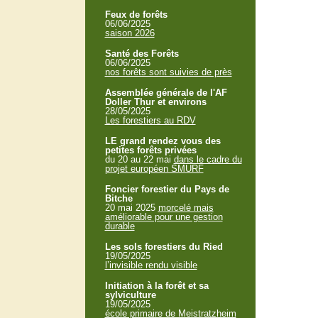
Feux de forêts
06/06/2025
saison 2026
Santé des Forêts
06/06/2025
nos forêts sont suivies de près
Assemblée générale de l'AF
Doller Thur et environs
28/05/2025
Les forestiers au RDV
LE grand rendez vous des
petites forêts privées
du 20 au 22 mai
dans le cadre du
projet européen SMURF
Foncier forestier du Pays de
Bitche
20 mai 2025
morcelé mais
améliorable pour une gestion
durable
Les sols forestiers du Ried
19/05/2025
l’invisible rendu visible
Initiation à la forêt et sa
sylviculture
19/05/2025
école primaire de Meistratzheim