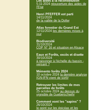
Les aides à la reconstitution
5-11-2024
réouverture des aides de
l'Etat
Henri PFEFFER est parti
14/11/2024
de la vallée de la Doller
Atlas forestier du Grand Est
12/11/2024
les dernières mises à
jour
Biodiversité
31/10/2024
COP N° 16 et situation en Alsace
Eaux et Forêts, excès et disette
30/10/2024
à raisonner à l'échelle du bassin -
versant ?
Mémento forêts 2024
10 octobre 2024
la dernière analyse
IGN-IFN vient de sortir
Retrouver les limites de mes
parcelles de forêts
25 octobre 2024
au dessus du
vignoble de Gueberschwihr
Comment vont les "sapins" ?
26/10/2024
le point sur les épicéas et les