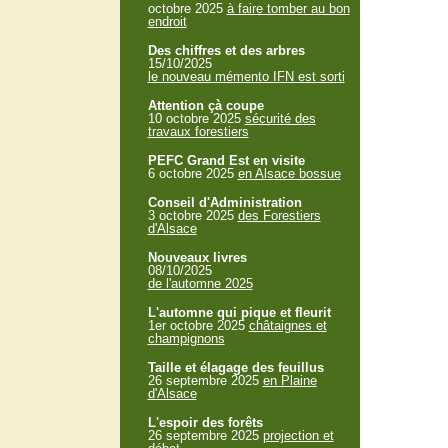
octobre 2025
à faire tomber au bon
endroit
Des chiffres et des arbres
15/10/2025
le nouveau mémento IFN est sorti
Attention çà coupe
10 octobre 2025
sécurité des
travaux forestiers
PEFC Grand Est en visite
6 octobre 2025
en Alsace bossue
Conseil d'Administration
3 octobre 2025
des Forestiers
d'Alsace
Nouveaux livres
08/10/2025
de l'automne 2025
L'automne qui pique et fleurit
1er octobre 2025
châtaignes et
champignons
Taille et élagage des feuillus
26 septembre 2025
en Plaine
d'Alsace
L'espoir des forêts
26 septembre 2025
projection et