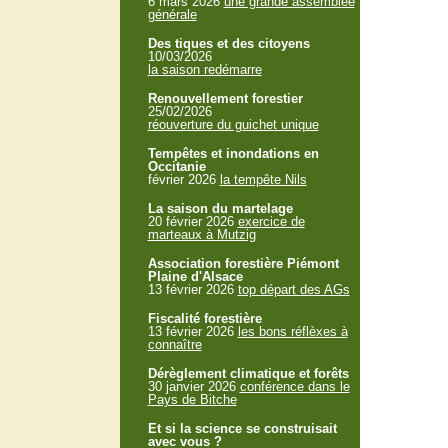
6 mars 2026
une grande assemblée
générale
Des tiques et des citoyens
10/03/2026
la saison redémarre
Renouvellement forestier
25/02/2026
réouverture du guichet unique
Tempêtes et inondations en
Occitanie
février 2026
la tempête Nils
La saison du martelage
20 février 2026
exercice de
marteaux à Mutzig
Association forestière Piémont
Plaine d'Alsace
13 février 2026
top départ des AGs
Fiscalité forestière
13 février 2026
les bons réflèxes à
connaître
Dérèglement climatique et forêts
30 janvier 2026
conférence dans le
Pays de Bitche
Et si la science se construisait
avec vous ?