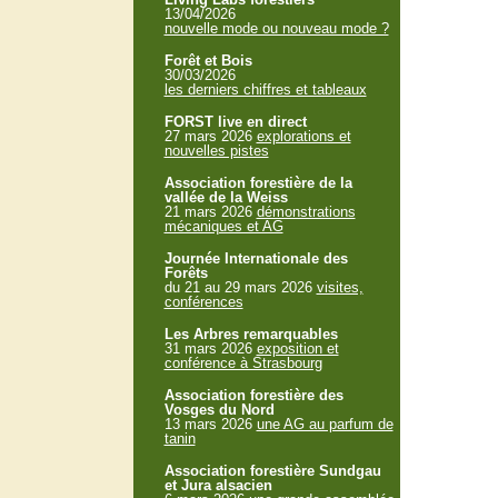
13/04/2026
nouvelle mode ou nouveau mode ?
Forêt et Bois
30/03/2026
les derniers chiffres et tableaux
FORST live en direct
27 mars 2026
explorations et
nouvelles pistes
Association forestière de la
vallée de la Weiss
21 mars 2026
démonstrations
mécaniques et AG
Journée Internationale des
Forêts
du 21 au 29 mars 2026
visites,
conférences
Les Arbres remarquables
31 mars 2026
exposition et
conférence à Strasbourg
Association forestière des
Vosges du Nord
13 mars 2026
une AG au parfum de
tanin
Association forestière Sundgau
et Jura alsacien