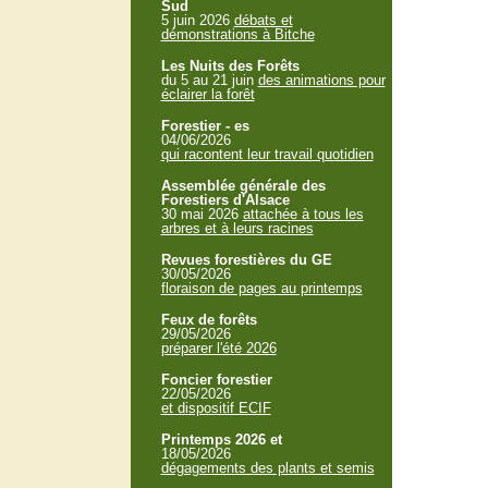
Sud
5 juin 2026
débats et
démonstrations à Bitche
Les Nuits des Forêts
du 5 au 21 juin
des animations pour
éclairer la forêt
Forestier - es
04/06/2026
qui racontent leur travail quotidien
Assemblée générale des
Forestiers d'Alsace
30 mai 2026
attachée à tous les
arbres et à leurs racines
Revues forestières du GE
30/05/2026
floraison de pages au printemps
Feux de forêts
29/05/2026
préparer l'été 2026
Foncier forestier
22/05/2026
et dispositif ECIF
Printemps 2026 et
18/05/2026
dégagements des plants et semis