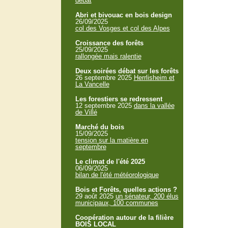
débat
Abri et bivouac en bois design
26/09/2025
col des Vosges et col des Alpes
Croissance des forêts
25/09/2025
rallongée mais ralentie
Deux soirées débat sur les forêts
26 septembre 2025
Herrlisheim et
La Vancelle
Les forestiers se redressent
12 septembre 2025
dans la vallée
de Villé
Marché du bois
15/09/2025
tension sur la matière en
septembre
Le climat de l'été 2025
06/09/2025
bilan de l'été météorologique
Bois et Forêts, quelles actions ?
29 août 2025
un sénateur, 200 élus
municipaux, 100 communes
Coopération autour de la filière
BOIS LOCAL