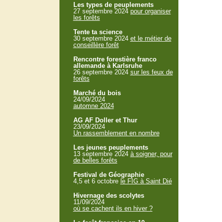
Les types de peuplements
27 septembre 2024
pour organiser
les forêts
Tente ta science
30 septembre 2024
et le métier de
conseillère forêt
Rencontre forestière franco
allemande à Karlsruhe
26 septembre 2024
sur les feux de
forêts
Marché du bois
24/09/2024
automne 2024
AG AF Doller et Thur
23/09/2024
Un rassemblement en nombre
Les jeunes peuplements
13 septembre 2024
à soigner, pour
de belles forêts
Festival de Géographie
4,5 et 6 octobre
le FIG à Saint Dié
Hivernage des scolytes
11/09/2024
où se cachent ils en hiver ?