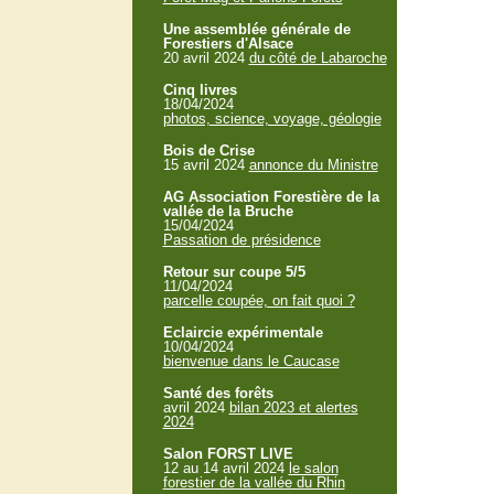
Une assemblée générale de
Forestiers d'Alsace
20 avril 2024
du côté de Labaroche
Cinq livres
18/04/2024
photos, science, voyage, géologie
Bois de Crise
15 avril 2024
annonce du Ministre
AG Association Forestière de la
vallée de la Bruche
15/04/2024
Passation de présidence
Retour sur coupe 5/5
11/04/2024
parcelle coupée, on fait quoi ?
Eclaircie expérimentale
10/04/2024
bienvenue dans le Caucase
Santé des forêts
avril 2024
bilan 2023 et alertes
2024
Salon FORST LIVE
12 au 14 avril 2024
le salon
forestier de la vallée du Rhin