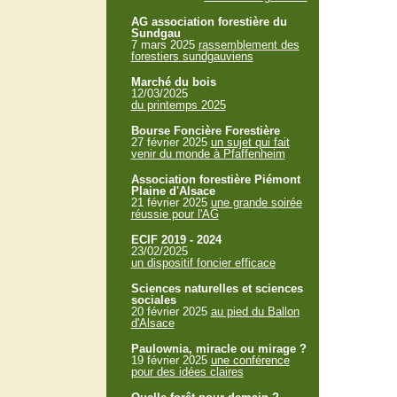
AG association forestière du
Sundgau
7 mars 2025
rassemblement des
forestiers sundgauviens
Marché du bois
12/03/2025
du printemps 2025
Bourse Foncière Forestière
27 février 2025
un sujet qui fait
venir du monde à Pfaffenheim
Association forestière Piémont
Plaine d'Alsace
21 février 2025
une grande soirée
réussie pour l'AG
ECIF 2019 - 2024
23/02/2025
un dispositif foncier efficace
Sciences naturelles et sciences
sociales
20 février 2025
au pied du Ballon
d'Alsace
Paulownia, miracle ou mirage ?
19 février 2025
une conférence
pour des idées claires