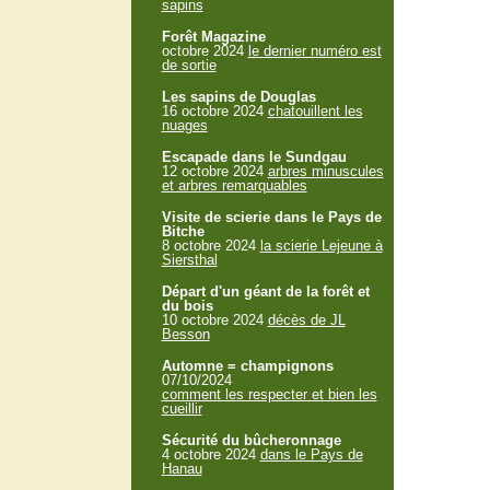
sapins
Forêt Magazine
octobre 2024
le dernier numéro est
de sortie
Les sapins de Douglas
16 octobre 2024
chatouillent les
nuages
Escapade dans le Sundgau
12 octobre 2024
arbres minuscules
et arbres remarquables
Visite de scierie dans le Pays de
Bitche
8 octobre 2024
la scierie Lejeune à
Siersthal
Départ d'un géant de la forêt et
du bois
10 octobre 2024
décès de JL
Besson
Automne = champignons
07/10/2024
comment les respecter et bien les
cueillir
Sécurité du bûcheronnage
4 octobre 2024
dans le Pays de
Hanau