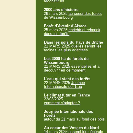
reconstituer
2000 ans d'histoire
28 mars 2025
au coeur des forêts
de Wissembourg
Forêt d'Avenir d'Alsace
25 mars 2025
enrichir et rebondir
dans les forêts
Dans les sols du Pays de Bitche
21 MARS 2025
quelles seront les
racines les plus adaptées
Les 3000 ha de forêts de
Wissembourg
21 MARS 2025
essentielles et à
découvrir en ce moment
L'eau qui vient des forêts
22 MARS 2025
Journée
Internationale de l'Eau
Le climat futur en France
22/03/2025
comment s'adapter ?
Journée Internationale des
Forêts
autour du 21 mars
au fond des bois
Au coeur des Vosges du Nord
14 mars 2025
assemblée générale