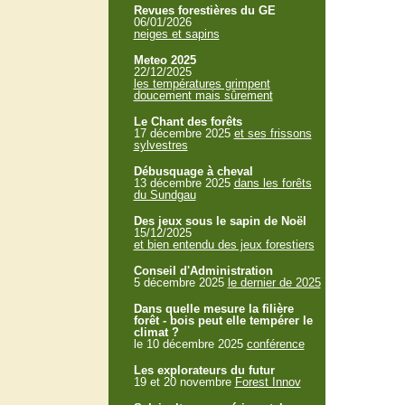
Revues forestières du GE
06/01/2026
neiges et sapins
Meteo 2025
22/12/2025
les températures grimpent
doucement mais sûrement
Le Chant des forêts
17 décembre 2025
et ses frissons
sylvestres
Débusquage à cheval
13 décembre 2025
dans les forêts
du Sundgau
Des jeux sous le sapin de Noël
15/12/2025
et bien entendu des jeux forestiers
Conseil d'Administration
5 décembre 2025
le dernier de 2025
Dans quelle mesure la filière
forêt - bois peut elle tempérer le
climat ?
le 10 décembre 2025
conférence
Les explorateurs du futur
19 et 20 novembre
Forest Innov