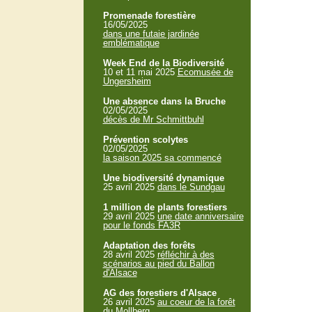
Promenade forestière
16/05/2025
dans une futaie jardinée
emblématique
Week End de la Biodiversité
10 et 11 mai 2025
Ecomusée de
Ungersheim
Une absence dans la Bruche
02/05/2025
décès de Mr Schmittbuhl
Prévention scolytes
02/05/2025
la saison 2025 sa commencé
Une biodiversité dynamique
25 avril 2025
dans le Sundgau
1 million de plants forestiers
29 avril 2025
une date anniversaire
pour le fonds FA3R
Adaptation des forêts
28 avril 2025
réfléchir à des
scénarios au pied du Ballon
d'Alsace
AG des forestiers d'Alsace
26 avril 2025
au coeur de la forêt
du Mollberg