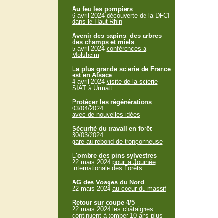
Au feu les pompiers
6 avril 2024
découverte de la DFCI
dans le Haut Rhin
Avenir des sapins, des arbres
des champs et miels
5 avril 2024
conférences à
Molsheim
La plus grande scierie de France
est en Alsace
4 avril 2024
visite de la scierie
SIAT à Urmatt
Protéger les régénérations
03/04/2024
avec de nouvelles idées
Sécurité du travail en forêt
30/03/2024
gare au rebond de tronçonneuse
L'ombre des pins sylvestres
22 mars 2024
pour la Journée
Internationale des Forêts
AG des Vosges du Nord
22 mars 2024
au coeur du massif
Retour sur coupe 4/5
22 mars 2024
les châtaignes
continuent à tomber 10 ans plus