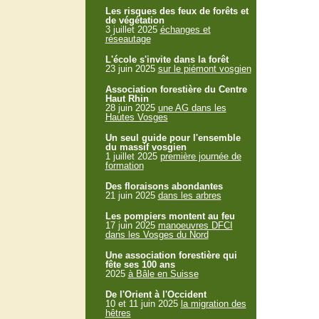
Les risques des feux de forêts et
de végétation
3 juillet 2025
échanges et
réseautage
L'école s'invite dans la forêt
23 juin 2025
sur le piémont vosgien
Association forestière du Centre
Haut Rhin
28 juin 2025
une AG dans les
Hautes Vosges
Un seul guide pour l'ensemble
du massif vosgien
1 juillet 2025
première journée de
formation
Des floraisons abondantes
21 juin 2025
dans les arbres
Les pompiers montent au feu
17 juin 2025
manoeuvres DFCI
dans les Vosges du Nord
Une association forestière qui
fête ses 100 ans
2025
à Bâle en Suisse
De l'Orient à l'Occident
10 et 11 juin 2025
la migration des
hêtres