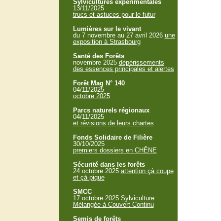
Sylvicultures expérimentales
13/11/2025
trucs et astuces pour le futur
Lumières sur le vivant
du 7 novembre au 27 avril 2026
une
exposition à Strasbourg
Santé des Forêts
novembre 2025
dépérissements
des essences principales et alertes
Forêt Mag N° 140
04/11/2025
octobre 2025
Parcs naturels régionaux
04/11/2025
et révisions de leurs chartes
Fonds Solidaire de Filière
30/10/2025
premiers dossiers en CHÊNE
Sécurité dans les forêts
24 octobre 2025
attention çà coupe
et çà pique
SMCC
17 octobre 2025
Sylviculture
Mélangée à Couvert Continu
Semis de forêts