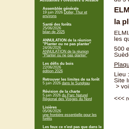
Actualités Forestiers d'Alsace
ELM
Assemblée générale
19 juin 2026
Doller, Thur et
environs
la p
Santé des forêts
25/06/2026
ELMIA
bilan de 2025
les q
ANNULATION de la réunion
"Planter ou ne pas planter"
500 e
24/06/2026
ANNULATION de la réunion
Suèd
"Planter ou ne pas planter"
Plaqu
Les défis du bois
22/06/2026
édition 2026
Lieu
Site 
Retrouver les limites de sa forêt
5 juin 2026
dans le Sundgau
> voi
Révision de la charte
5 juin 2026
du Parc Naturel
<<<
r
Régional des Vosges du Nord
Lisières
05/06/2026
une frontière essentielle pour les
forêts
Les feux ce n'est pas que dans le