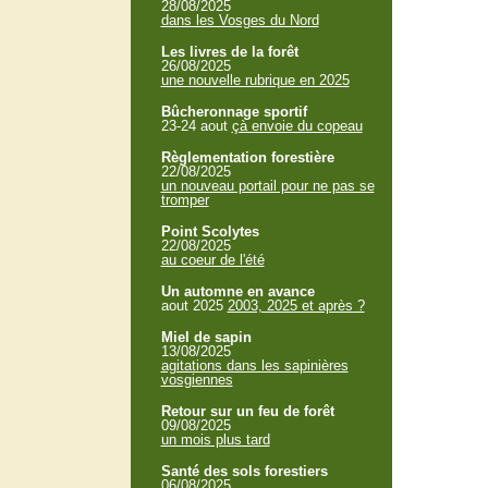
28/08/2025
dans les Vosges du Nord
Les livres de la forêt
26/08/2025
une nouvelle rubrique en 2025
Bûcheronnage sportif
23-24 aout
çà envoie du copeau
Règlementation forestière
22/08/2025
un nouveau portail pour ne pas se
tromper
Point Scolytes
22/08/2025
au coeur de l'été
Un automne en avance
aout 2025
2003, 2025 et après ?
Miel de sapin
13/08/2025
agitations dans les sapinières
vosgiennes
Retour sur un feu de forêt
09/08/2025
un mois plus tard
Santé des sols forestiers
06/08/2025