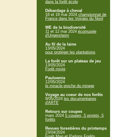
dans la forêt école
Débardage à cheval
18 et 19 mai 2024
championnat de
France dans les Vosges du Nord
WE de la biodiversité
11 et 12 mai 2024
écomusée
d'Ungersheim
Au fil de la laine
13/05/2024
pour protéger les plantations
La forêt sur un plateau de jeu
13/05/2024
Forêt mixte
Paulownia
12/05/2024
le miracle proche du mirage
Voyage au coeur de nos forêts
9/05/2024
les documentaires
d'ARTE
Retours sur coupes
mars 2024
5 coupes, 5 projets, 5
forêts
Revues forestières du printemps
23/04/2024
Forêt Mag et Parlons Forêts