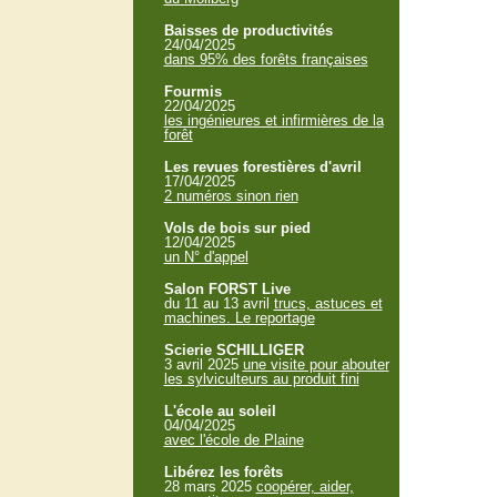
Baisses de productivités
24/04/2025
dans 95% des forêts françaises
Fourmis
22/04/2025
les ingénieures et infirmières de la
forêt
Les revues forestières d'avril
17/04/2025
2 numéros sinon rien
Vols de bois sur pied
12/04/2025
un N° d'appel
Salon FORST Live
du 11 au 13 avril
trucs, astuces et
machines. Le reportage
Scierie SCHILLIGER
3 avril 2025
une visite pour abouter
les sylviculteurs au produit fini
L'école au soleil
04/04/2025
avec l'école de Plaine
Libérez les forêts
28 mars 2025
coopérer, aider,