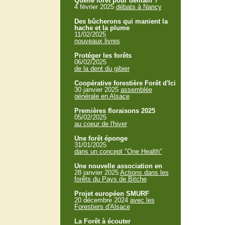
Quelle forêt pour demain ?
4 février 2025
débats à Nancy
Des bûcherons qui manient la
hache et la plume
11/02/2025
nouveaux livres
Protéger les forêts
06/02/2025
de la dent du gibier
Coopérative forestière Forêt d'Ici
30 janvier 2025
assemblée
générale en Alsace
Premières floraisons 2025
05/02/2025
au coeur de l'hiver
Une forêt éponge
31/01/2025
dans un concept "One Health"
Une nouvelle association en
28 janvier 2025
Actions dans les
forêts du Pays de Bitche
Projet européen SMURF
20 décembre 2024
avec les
Forestiers d'Alsace
La Forêt à écouter