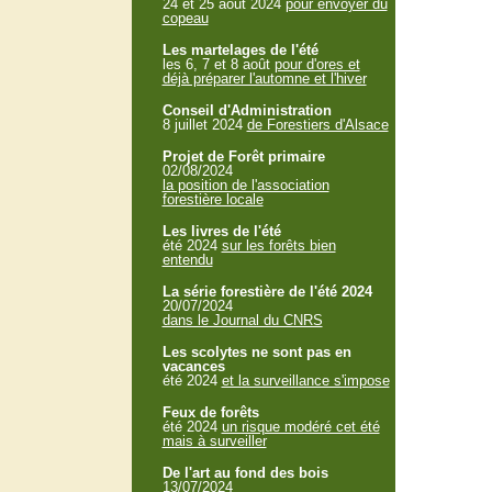
24 et 25 aout 2024
pour envoyer du
copeau
Les martelages de l'été
les 6, 7 et 8 août
pour d'ores et
déjà préparer l'automne et l'hiver
Conseil d'Administration
8 juillet 2024
de Forestiers d'Alsace
Projet de Forêt primaire
02/08/2024
la position de l'association
forestière locale
Les livres de l'été
été 2024
sur les forêts bien
entendu
La série forestière de l'été 2024
20/07/2024
dans le Journal du CNRS
Les scolytes ne sont pas en
vacances
été 2024
et la surveillance s'impose
Feux de forêts
été 2024
un risque modéré cet été
mais à surveiller
De l'art au fond des bois
13/07/2024