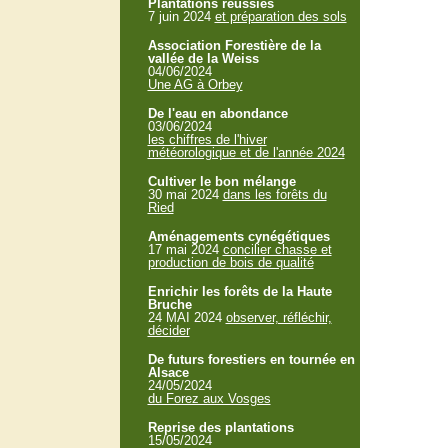
Plantations réussies
7 juin 2024
et préparation des sols
Association Forestière de la
vallée de la Weiss
04/06/2024
Une AG à Orbey
De l'eau en abondance
03/06/2024
les chiffres de l'hiver
météorologique et de l'année 2024
Cultiver le bon mélange
30 mai 2024
dans les forêts du
Ried
Aménagements cynégétiques
17 mai 2024
concilier chasse et
production de bois de qualité
Enrichir les forêts de la Haute
Bruche
24 MAI 2024
observer, réfléchir,
décider
De futurs forestiers en tournée en
Alsace
24/05/2024
du Forez aux Vosges
Reprise des plantations
15/05/2024