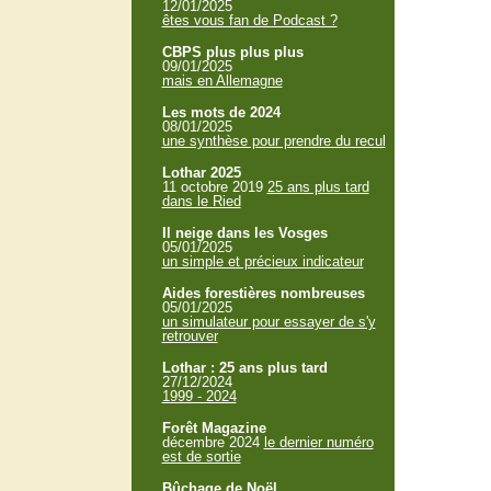
12/01/2025
êtes vous fan de Podcast ?
CBPS plus plus plus
09/01/2025
mais en Allemagne
Les mots de 2024
08/01/2025
une synthèse pour prendre du recul
Lothar 2025
11 octobre 2019
25 ans plus tard
dans le Ried
Il neige dans les Vosges
05/01/2025
un simple et précieux indicateur
Aides forestières nombreuses
05/01/2025
un simulateur pour essayer de s'y
retrouver
Lothar : 25 ans plus tard
27/12/2024
1999 - 2024
Forêt Magazine
décembre 2024
le dernier numéro
est de sortie
Bûchage de Noël