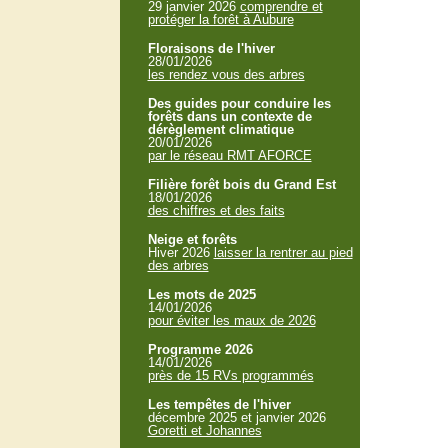
29 janvier 2026
comprendre et
protéger la forêt à Aubure
Floraisons de l'hiver
28/01/2026
les rendez vous des arbres
Des guides pour conduire les
forêts dans un contexte de
dérèglement climatique
20/01/2026
par le réseau RMT AFORCE
Filière forêt bois du Grand Est
18/01/2026
des chiffres et des faits
Neige et forêts
Hiver 2026
laisser la rentrer au pied
des arbres
Les mots de 2025
14/01/2026
pour éviter les maux de 2026
Programme 2026
14/01/2026
près de 15 RVs programmés
Les tempêtes de l'hiver
décembre 2025 et janvier 2026
Goretti et Johannes