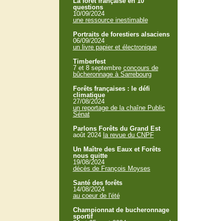
La forêt française en 10
questions
10/09/2024
une ressource inestimable
Portraits de forestiers alsaciens
06/09/2024
un livre papier et électronique
Timberfest
7 et 8 septembre
concours de
bûcheronnage à Sarrebourg
Forêts françaises : le défi
climatique
27/08/2024
un reportage de la chaîne Public
Sénat
Parlons Forêts du Grand Est
août 2024
la revue du CNPF
Un Maître des Eaux et Forêts
nous quitte
19/08/2024
décès de François Moyses
Santé des forêts
14/08/2024
au coeur de l'été
Championnat de bucheronnage
sportif