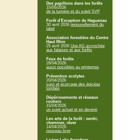
Des papillons dans les forêts
15/05/2026
de la lumière et du soleil SVP
Forêt d'Exception de Haguenau
30 avril 2026
renouvellement du
label
Association forestière du Centre
Haut Rhin
25 avril 2026
Une AG accrochée
aux falaises et aux forêts
Feux de forêts
28/04/2026
aussi possibles au printemps
Prévention scolytes
20/04/2026
suivi et écorçage des épicéas
tombés
Dépérissements et réseaux
routiers
15/04/2026
un sujet actuel et en devenir
Les arts de la forêt : sentir,
cheminer, rêver
14/04/2026
nouveau livre
Living Labs forestiers