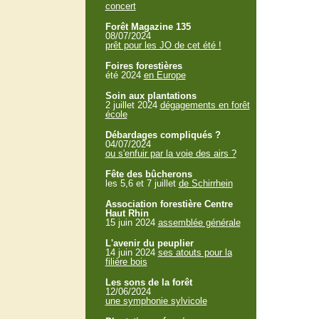
concert
Forêt Magazine 135
08/07/2024
prêt pour les JO de cet été !
Foires forestières
été 2024
en Europe
Soin aux plantations
2 juillet 2024
dégagements en forêt
école
Débardages compliqués ?
04/07/2024
ou s'enfuir par la voie des airs ?
Fête des bûcherons
les 5,6 et 7 juillet
de Schirrhein
Association forestière Centre
Haut Rhin
15 juin 2024
assemblée générale
L'avenir du peuplier
14 juin 2024
ses atouts pour la
filière bois
Les sons de la forêt
12/06/2024
une symphonie sylvicole