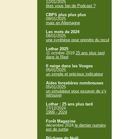
12/01/2025
êtes vous fan de Podcast ?
CBPS plus plus plus
09/01/2025
mais en Allemagne
Les mots de 2024
08/01/2025
une synthèse pour prendre du recul
Lothar 2025
11 octobre 2019
25 ans plus tard
dans le Ried
Il neige dans les Vosges
05/01/2025
un simple et précieux indicateur
Aides forestières nombreuses
05/01/2025
un simulateur pour essayer de s'y
retrouver
Lothar : 25 ans plus tard
27/12/2024
1999 - 2024
Forêt Magazine
décembre 2024
le dernier numéro
est de sortie
Bûchage de Noël