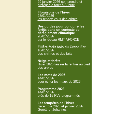
29 janvier 2026
comprendre et
protéger la forêt à Aubure
Floraisons de l'hiver
28/01/2026
les rendez vous des arbres
Des guides pour conduire les
forêts dans un contexte de
dérèglement climatique
20/01/2026
par le réseau RMT AFORCE
Filière forêt bois du Grand Est
18/01/2026
des chiffres et des faits
Neige et forêts
Hiver 2026
laisser la rentrer au pied
des arbres
Les mots de 2025
14/01/2026
pour éviter les maux de 2026
Programme 2026
14/01/2026
près de 15 RVs programmés
Les tempêtes de l'hiver
décembre 2025 et janvier 2026
Goretti et Johannes