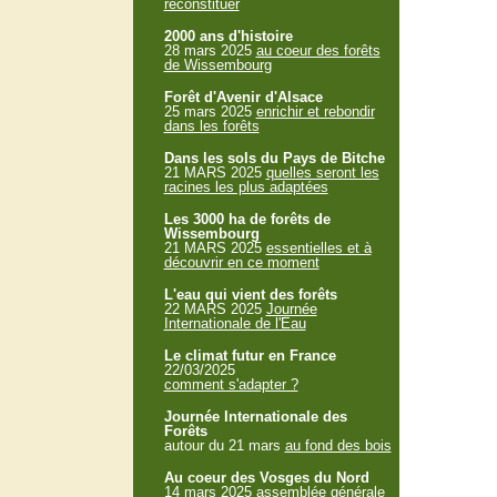
reconstituer
2000 ans d'histoire
28 mars 2025
au coeur des forêts
de Wissembourg
Forêt d'Avenir d'Alsace
25 mars 2025
enrichir et rebondir
dans les forêts
Dans les sols du Pays de Bitche
21 MARS 2025
quelles seront les
racines les plus adaptées
Les 3000 ha de forêts de
Wissembourg
21 MARS 2025
essentielles et à
découvrir en ce moment
L'eau qui vient des forêts
22 MARS 2025
Journée
Internationale de l'Eau
Le climat futur en France
22/03/2025
comment s'adapter ?
Journée Internationale des
Forêts
autour du 21 mars
au fond des bois
Au coeur des Vosges du Nord
14 mars 2025
assemblée générale