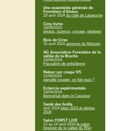
Une assemblée générale de
Forestiers d'Alsace
20 avril 2024
du côté de Labaroche
Cinq livres
18/04/2024
photos, science, voyage, géologie
Bois de Crise
15 avril 2024
annonce du Ministre
AG Association Forestière de la
vallée de la Bruche
15/04/2024
Passation de présidence
Retour sur coupe 5/5
11/04/2024
parcelle coupée, on fait quoi ?
Eclaircie expérimentale
10/04/2024
bienvenue dans le Caucase
Santé des forêts
avril 2024
bilan 2023 et alertes
2024
Salon FORST LIVE
12 au 14 avril 2024
le salon
forestier de la vallée du Rhin