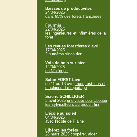
Baisses de productivités
24/04/2025
dans 95% des forêts françaises
Fourmis
22/04/2025
les ingénieures et infirmières de la
forêt
Les revues forestières d'avril
17/04/2025
2 numéros sinon rien
Vols de bois sur pied
12/04/2025
un N° d'appel
Salon FORST Live
du 11 au 13 avril
trucs, astuces et
machines. Le reportage
Scierie SCHILLIGER
3 avril 2025
une visite pour abouter
les sylviculteurs au produit fini
L'école au soleil
04/04/2025
avec l'école de Plaine
Libérez les forêts
28 mars 2025
coopérer, aider,