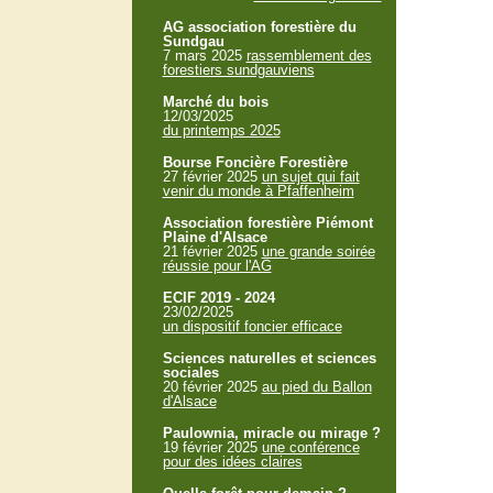
AG association forestière du
Sundgau
7 mars 2025
rassemblement des
forestiers sundgauviens
Marché du bois
12/03/2025
du printemps 2025
Bourse Foncière Forestière
27 février 2025
un sujet qui fait
venir du monde à Pfaffenheim
Association forestière Piémont
Plaine d'Alsace
21 février 2025
une grande soirée
réussie pour l'AG
ECIF 2019 - 2024
23/02/2025
un dispositif foncier efficace
Sciences naturelles et sciences
sociales
20 février 2025
au pied du Ballon
d'Alsace
Paulownia, miracle ou mirage ?
19 février 2025
une conférence
pour des idées claires