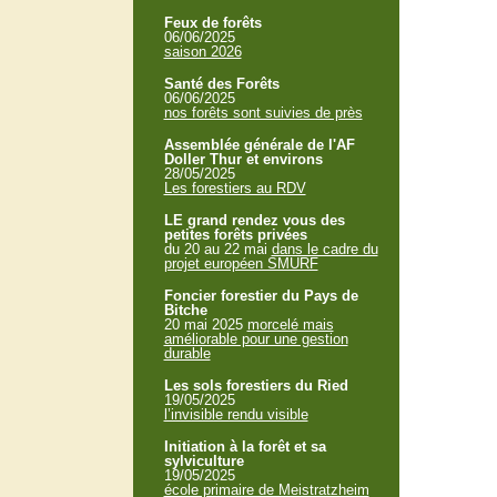
Feux de forêts
06/06/2025
saison 2026
Santé des Forêts
06/06/2025
nos forêts sont suivies de près
Assemblée générale de l'AF
Doller Thur et environs
28/05/2025
Les forestiers au RDV
LE grand rendez vous des
petites forêts privées
du 20 au 22 mai
dans le cadre du
projet européen SMURF
Foncier forestier du Pays de
Bitche
20 mai 2025
morcelé mais
améliorable pour une gestion
durable
Les sols forestiers du Ried
19/05/2025
l’invisible rendu visible
Initiation à la forêt et sa
sylviculture
19/05/2025
école primaire de Meistratzheim