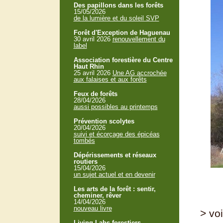
Des papillons dans les forêts
15/05/2026
de la lumière et du soleil SVP
Forêt d'Exception de Haguenau
30 avril 2026
renouvellement du
label
Association forestière du Centre
Haut Rhin
25 avril 2026
Une AG accrochée
aux falaises et aux forêts
Feux de forêts
28/04/2026
aussi possibles au printemps
Prévention scolytes
20/04/2026
suivi et écorçage des épicéas
tombés
Dépérissements et réseaux
routiers
15/04/2026
un sujet actuel et en devenir
Les arts de la forêt : sentir,
cheminer, rêver
14/04/2026
nouveau livre
> voi
Living Labs forestiers