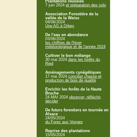
Plantations réussies
7 juin 2024
et préparation des sols
Association Forestière de la
vallée de la Weiss
04/06/2024
Une AG à Orbey
De l'eau en abondance
03/06/2024
les chiffres de l'hiver
météorologique et de l'année 2024
Cultiver le bon mélange
30 mai 2024
dans les forêts du
Ried
Aménagements cynégétiques
17 mai 2024
concilier chasse et
production de bois de qualité
Enrichir les forêts de la Haute
Bruche
24 MAI 2024
observer, réfléchir,
décider
De futurs forestiers en tournée en
Alsace
24/05/2024
du Forez aux Vosges
Reprise des plantations
15/05/2024