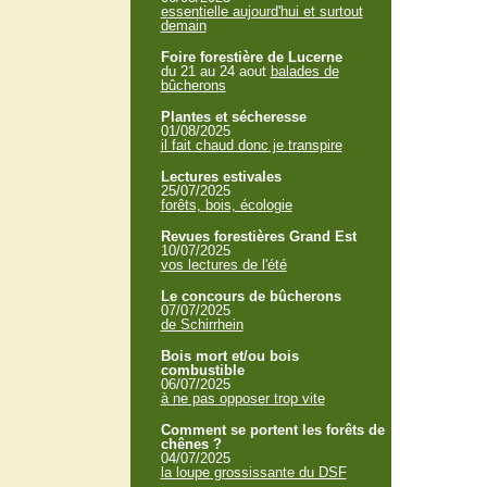
essentielle aujourd'hui et surtout
demain
Foire forestière de Lucerne
du 21 au 24 aout
balades de
bûcherons
Plantes et sécheresse
01/08/2025
il fait chaud donc je transpire
Lectures estivales
25/07/2025
forêts, bois, écologie
Revues forestières Grand Est
10/07/2025
vos lectures de l'été
Le concours de bûcherons
07/07/2025
de Schirrhein
Bois mort et/ou bois
combustible
06/07/2025
à ne pas opposer trop vite
Comment se portent les forêts de
chênes ?
04/07/2025
la loupe grossissante du DSF