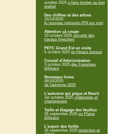
octobre 2025
à faire tomber au bon
endroit
Des chiffres et des arbres
15/10/2025
le nouveau mémento IFN est sorti
Attention çà coupe
10 octobre 2025
sécurité des
travaux forestiers
PEFC Grand Est en visite
6 octobre 2025
en Alsace bossue
Conseil d'Administration
3 octobre 2025
des Forestiers
d'Alsace
Nouveaux livres
08/10/2025
de l'automne 2025
L'automne qui pique et fleurit
1er octobre 2025
châtaignes et
champignons
Taille et élagage des feuillus
26 septembre 2025
en Plaine
d'Alsace
L'espoir des forêts
26 septembre 2025
projection et