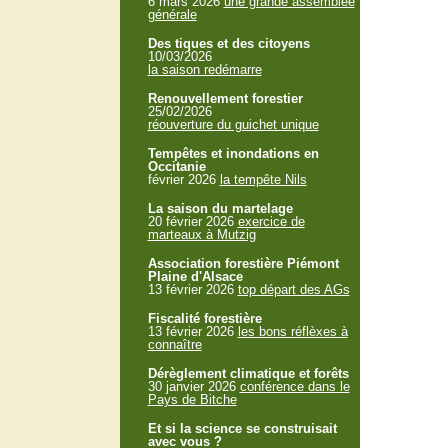
6 mars 2026
une grande assemblée
générale
Des tiques et des citoyens
10/03/2026
la saison redémarre
Renouvellement forestier
25/02/2026
réouverture du guichet unique
Tempêtes et inondations en
Occitanie
février 2026
la tempête Nils
La saison du martelage
20 février 2026
exercice de
marteaux à Mutzig
Association forestière Piémont
Plaine d'Alsace
13 février 2026
top départ des AGs
Fiscalité forestière
13 février 2026
les bons réflèxes à
connaître
Dérèglement climatique et forêts
30 janvier 2026
conférence dans le
Pays de Bitche
Et si la science se construisait
avec vous ?