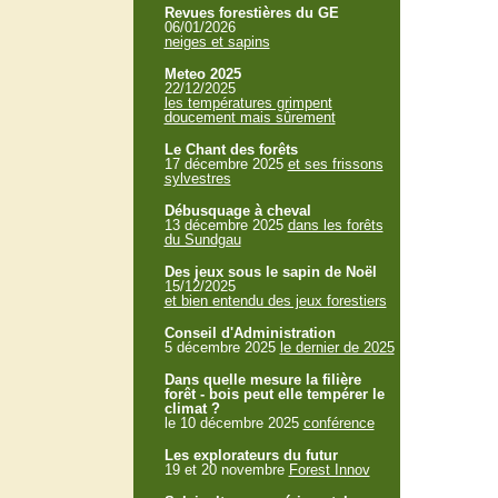
Revues forestières du GE
06/01/2026
neiges et sapins
Meteo 2025
22/12/2025
les températures grimpent
doucement mais sûrement
Le Chant des forêts
17 décembre 2025
et ses frissons
sylvestres
Débusquage à cheval
13 décembre 2025
dans les forêts
du Sundgau
Des jeux sous le sapin de Noël
15/12/2025
et bien entendu des jeux forestiers
Conseil d'Administration
5 décembre 2025
le dernier de 2025
Dans quelle mesure la filière
forêt - bois peut elle tempérer le
climat ?
le 10 décembre 2025
conférence
Les explorateurs du futur
19 et 20 novembre
Forest Innov