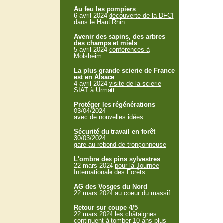
Au feu les pompiers
6 avril 2024
découverte de la DFCI
dans le Haut Rhin
Avenir des sapins, des arbres
des champs et miels
5 avril 2024
conférences à
Molsheim
La plus grande scierie de France
est en Alsace
4 avril 2024
visite de la scierie
SIAT à Urmatt
Protéger les régénérations
03/04/2024
avec de nouvelles idées
Sécurité du travail en forêt
30/03/2024
gare au rebond de tronçonneuse
L'ombre des pins sylvestres
22 mars 2024
pour la Journée
Internationale des Forêts
AG des Vosges du Nord
22 mars 2024
au coeur du massif
Retour sur coupe 4/5
22 mars 2024
les châtaignes
continuent à tomber 10 ans plus