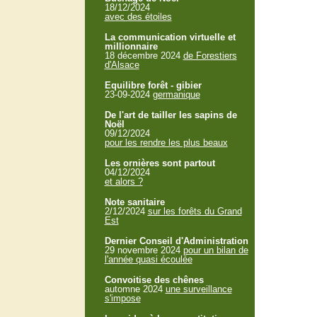
18/12/2024
avec des étoiles
La communication virtuelle et
millionnaire
18 décembre 2024
de Forestiers
d'Alsace
Equilibre forêt - gibier
23-09-2024
germanique
De l'art de tailler les sapins de
Noël
09/12/2024
pour les rendre les plus beaux
Les ornières sont partout
04/12/2024
et alors ?
Note sanitaire
2/12/2024
sur les forêts du Grand
Est
Dernier Conseil d'Administration
29 novembre 2024
pour un bilan de
l'année quasi écoulée
Convoitise des chênes
automne 2024
une surveillance
s'impose