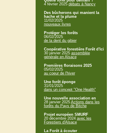
Quelle forêt pour demain ?
4 février 2025
débats à Nancy
Des bûcherons qui manient la
hache et la plume
11/02/2025
nouveaux livres
Protéger les forêts
06/02/2025
de la dent du gibier
Coopérative forestière Forêt d'Ici
30 janvier 2025
assemblée
générale en Alsace
Premières floraisons 2025
05/02/2025
au coeur de l'hiver
Une forêt éponge
31/01/2025
dans un concept "One Health"
Une nouvelle association en
28 janvier 2025
Actions dans les
forêts du Pays de Bitche
Projet européen SMURF
20 décembre 2024
avec les
Forestiers d'Alsace
La Forêt à écouter