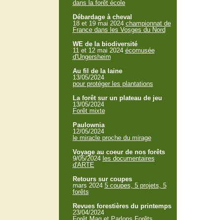
dans la forêt école
Débardage à cheval
18 et 19 mai 2024
championnat de
France dans les Vosges du Nord
WE de la biodiversité
11 et 12 mai 2024
écomusée
d'Ungersheim
Au fil de la laine
13/05/2024
pour protéger les plantations
La forêt sur un plateau de jeu
13/05/2024
Forêt mixte
Paulownia
12/05/2024
le miracle proche du mirage
Voyage au coeur de nos forêts
9/05/2024
les documentaires
d'ARTE
Retours sur coupes
mars 2024
5 coupes, 5 projets, 5
forêts
Revues forestières du printemps
23/04/2024
Forêt Mag et Parlons Forêts