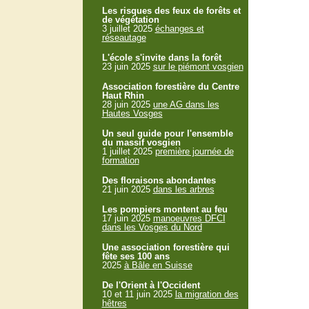
Les risques des feux de forêts et
de végétation
3 juillet 2025
échanges et
réseautage
L'école s'invite dans la forêt
23 juin 2025
sur le piémont vosgien
Association forestière du Centre
Haut Rhin
28 juin 2025
une AG dans les
Hautes Vosges
Un seul guide pour l'ensemble
du massif vosgien
1 juillet 2025
première journée de
formation
Des floraisons abondantes
21 juin 2025
dans les arbres
Les pompiers montent au feu
17 juin 2025
manoeuvres DFCI
dans les Vosges du Nord
Une association forestière qui
fête ses 100 ans
2025
à Bâle en Suisse
De l'Orient à l'Occident
10 et 11 juin 2025
la migration des
hêtres