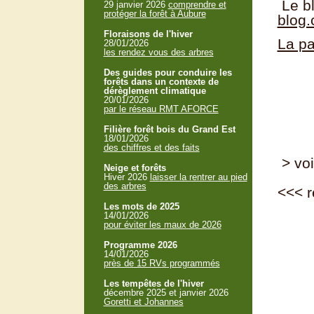
Le bl
29 janvier 2026
comprendre et
protéger la forêt à Aubure
blog.
Floraisons de l'hiver
La pa
28/01/2026
les rendez vous des arbres
Des guides pour conduire les
forêts dans un contexte de
dérèglement climatique
20/01/2026
par le réseau RMT AFORCE
Filière forêt bois du Grand Est
18/01/2026
des chiffres et des faits
> voi
Neige et forêts
Hiver 2026
laisser la rentrer au pied
des arbres
<<<
r
Les mots de 2025
14/01/2026
pour éviter les maux de 2026
Programme 2026
14/01/2026
près de 15 RVs programmés
Les tempêtes de l'hiver
décembre 2025 et janvier 2026
Goretti et Johannes