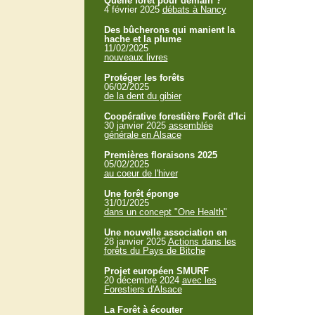
Quelle forêt pour demain ?
4 février 2025
débats à Nancy
Des bûcherons qui manient la
hache et la plume
11/02/2025
nouveaux livres
Protéger les forêts
06/02/2025
de la dent du gibier
Coopérative forestière Forêt d'Ici
30 janvier 2025
assemblée
générale en Alsace
Premières floraisons 2025
05/02/2025
au coeur de l'hiver
Une forêt éponge
31/01/2025
dans un concept "One Health"
Une nouvelle association en
28 janvier 2025
Actions dans les
forêts du Pays de Bitche
Projet européen SMURF
20 décembre 2024
avec les
Forestiers d'Alsace
La Forêt à écouter