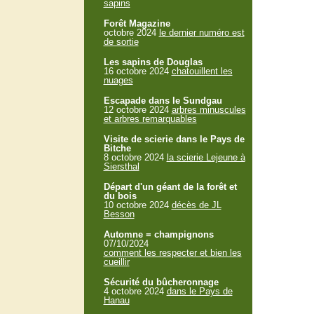
sapins
Forêt Magazine
octobre 2024
le dernier numéro est
de sortie
Les sapins de Douglas
16 octobre 2024
chatouillent les
nuages
Escapade dans le Sundgau
12 octobre 2024
arbres minuscules
et arbres remarquables
Visite de scierie dans le Pays de
Bitche
8 octobre 2024
la scierie Lejeune à
Siersthal
Départ d'un géant de la forêt et
du bois
10 octobre 2024
décès de JL
Besson
Automne = champignons
07/10/2024
comment les respecter et bien les
cueillir
Sécurité du bûcheronnage
4 octobre 2024
dans le Pays de
Hanau