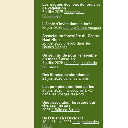
Les risques des feux de forêts et
de végétation
3 juillet 2025
échanges et
réseautage
L'école s'invite dans la forêt
23 juin 2025
sur le piémont vosgien
Association forestière du Centre
Haut Rhin
28 juin 2025
une AG dans les
Hautes Vosges
Un seul guide pour l'ensemble
du massif vosgien
1 juillet 2025
première journée de
formation
Des floraisons abondantes
21 juin 2025
dans les arbres
Les pompiers montent au feu
17 juin 2025
manoeuvres DFCI
dans les Vosges du Nord
Une association forestière qui
fête ses 100 ans
2025
à Bâle en Suisse
De l'Orient à l'Occident
10 et 11 juin 2025
la migration des
hêtres