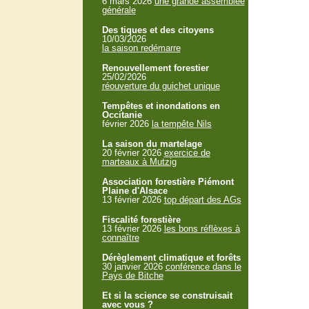
6 mars 2026
une grande assemblée
générale
Des tiques et des citoyens
10/03/2026
la saison redémarre
Renouvellement forestier
25/02/2026
réouverture du guichet unique
Tempêtes et inondations en
Occitanie
février 2026
la tempête Nils
La saison du martelage
20 février 2026
exercice de
marteaux à Mutzig
Association forestière Piémont
Plaine d'Alsace
13 février 2026
top départ des AGs
Fiscalité forestière
13 février 2026
les bons réflèxes à
connaître
Dérèglement climatique et forêts
30 janvier 2026
conférence dans le
Pays de Bitche
Et si la science se construisait
avec vous ?