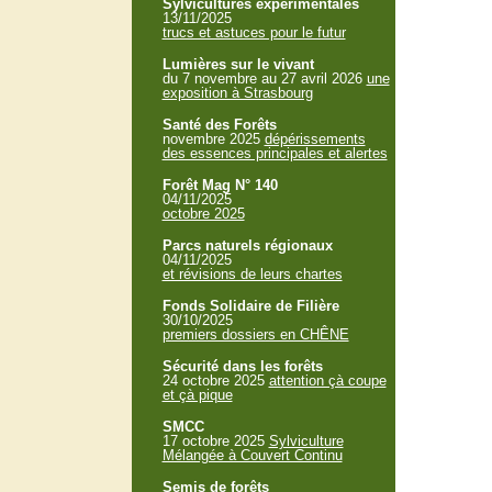
Sylvicultures expérimentales
13/11/2025
trucs et astuces pour le futur
Lumières sur le vivant
du 7 novembre au 27 avril 2026
une
exposition à Strasbourg
Santé des Forêts
novembre 2025
dépérissements
des essences principales et alertes
Forêt Mag N° 140
04/11/2025
octobre 2025
Parcs naturels régionaux
04/11/2025
et révisions de leurs chartes
Fonds Solidaire de Filière
30/10/2025
premiers dossiers en CHÊNE
Sécurité dans les forêts
24 octobre 2025
attention çà coupe
et çà pique
SMCC
17 octobre 2025
Sylviculture
Mélangée à Couvert Continu
Semis de forêts