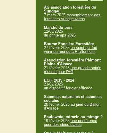
AG association forestière du
Sundgau
7 mars 2025
rassemblement des
forestiers sundgauviens
Marché du bois
12/03/2025
du printemps 2025
Bourse Foncière Forestière
27 février 2025
un sujet qui fait
venir du monde à Pfaffenheim
Association forestière Piémont
Plaine d'Alsace
21 février 2025
une grande soirée
réussie pour l'AG
ECIF 2019 - 2024
23/02/2025
un dispositif foncier efficace
Sciences naturelles et sciences
sociales
20 février 2025
au pied du Ballon
d'Alsace
Paulownia, miracle ou mirage ?
19 février 2025
une conférence
pour des idées claires