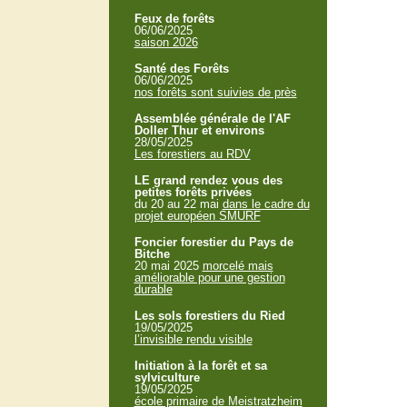
Feux de forêts
06/06/2025
saison 2026
Santé des Forêts
06/06/2025
nos forêts sont suivies de près
Assemblée générale de l'AF
Doller Thur et environs
28/05/2025
Les forestiers au RDV
LE grand rendez vous des
petites forêts privées
du 20 au 22 mai
dans le cadre du
projet européen SMURF
Foncier forestier du Pays de
Bitche
20 mai 2025
morcelé mais
améliorable pour une gestion
durable
Les sols forestiers du Ried
19/05/2025
l’invisible rendu visible
Initiation à la forêt et sa
sylviculture
19/05/2025
école primaire de Meistratzheim