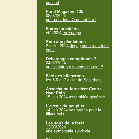
concert
Forêt Magazine 135
08/07/2024
prêt pour les JO de cet été !
Foires forestières
été 2024
en Europe
Soin aux plantations
2 juillet 2024
dégagements en forêt
école
Débardages compliqués ?
04/07/2024
ou s'enfuir par la voie des airs ?
Fête des bûcherons
les 5,6 et 7 juillet
de Schirrhein
Association forestière Centre
Haut Rhin
15 juin 2024
assemblée générale
L'avenir du peuplier
14 juin 2024
ses atouts pour la
filière bois
Les sons de la forêt
12/06/2024
une symphonie sylvicole