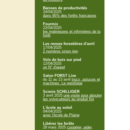
Baisses de productivités
24/04/2025
dans 95% des forêts françaises
Fourmis
22/04/2025
les ingénieures et infirmières de la
forêt
Les revues forestières d'avril
17/04/2025
2 numéros sinon rien
Vols de bois sur pied
12/04/2025
un N° d'appel
Salon FORST Live
du 11 au 13 avril
trucs, astuces et
machines. Le reportage
Scierie SCHILLIGER
3 avril 2025
une visite pour abouter
les sylviculteurs au produit fini
L'école au soleil
04/04/2025
avec l'école de Plaine
Libérez les forêts
28 mars 2025
coopérer, aider,