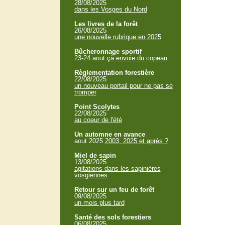
28/08/2025
dans les Vosges du Nord
Les livres de la forêt
26/08/2025
une nouvelle rubrique en 2025
Bûcheronnage sportif
23-24 aout
çà envoie du copeau
Règlementation forestière
22/08/2025
un nouveau portail pour ne pas se
tromper
Point Scolytes
22/08/2025
au coeur de l'été
Un automne en avance
aout 2025
2003, 2025 et après ?
Miel de sapin
13/08/2025
agitations dans les sapinières
vosgiennes
Retour sur un feu de forêt
09/08/2025
un mois plus tard
Santé des sols forestiers
06/08/2025