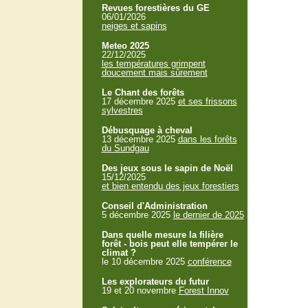
Revues forestières du GE
06/01/2026
neiges et sapins
Meteo 2025
22/12/2025
les températures grimpent
doucement mais sûrement
Le Chant des forêts
17 décembre 2025
et ses frissons
sylvestres
Débusquage à cheval
13 décembre 2025
dans les forêts
du Sundgau
Des jeux sous le sapin de Noël
15/12/2025
et bien entendu des jeux forestiers
Conseil d'Administration
5 décembre 2025
le dernier de 2025
Dans quelle mesure la filière
forêt - bois peut elle tempérer le
climat ?
le 10 décembre 2025
conférence
Les explorateurs du futur
19 et 20 novembre
Forest Innov