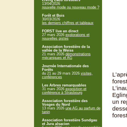
13/04/2026
nouvelle mode ou nouveau mode ?
Forêt et Bois
30/03/2026
les derniers chiffres et tableaux
FORST live en direct
27 mars 2026
explorations et
nouvelles pistes
Association forestière de la
vallée de la Weiss
21 mars 2026
démonstrations
mécaniques et AG
Journée Internationale des
Forêts
du 21 au 29 mars 2026
visites,
L’apr
conférences
fores
Les Arbres remarquables
L’ina
31 mars 2026
exposition et
conférence à Strasbourg
Eglin
un re
Association forestière des
Vosges du Nord
desse
13 mars 2026
une AG au parfum de
tanin
fores
Association forestière Sundgau
et Jura alsacien