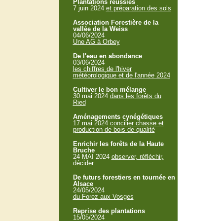
Plantations réussies
7 juin 2024
et préparation des sols
Association Forestière de la
vallée de la Weiss
04/06/2024
Une AG à Orbey
De l'eau en abondance
03/06/2024
les chiffres de l'hiver
météorologique et de l'année 2024
Cultiver le bon mélange
30 mai 2024
dans les forêts du
Ried
Aménagements cynégétiques
17 mai 2024
concilier chasse et
production de bois de qualité
Enrichir les forêts de la Haute
Bruche
24 MAI 2024
observer, réfléchir,
décider
De futurs forestiers en tournée en
Alsace
24/05/2024
du Forez aux Vosges
Reprise des plantations
15/05/2024