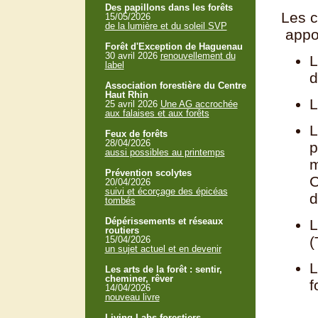
Des papillons dans les forêts
Les c
15/05/2026
de la lumière et du soleil SVP
appo
Forêt d'Exception de Haguenau
30 avril 2026
renouvellement du
L
label
d
Association forestière du Centre
Haut Rhin
L
25 avril 2026
Une AG accrochée
aux falaises et aux forêts
L
Feux de forêts
28/04/2026
p
aussi possibles au printemps
m
Prévention scolytes
C
20/04/2026
suivi et écorçage des épicéas
d
tombés
Dépérissements et réseaux
L
routiers
(
15/04/2026
un sujet actuel et en devenir
L
Les arts de la forêt : sentir,
cheminer, rêver
f
14/04/2026
nouveau livre
Living Labs forestiers