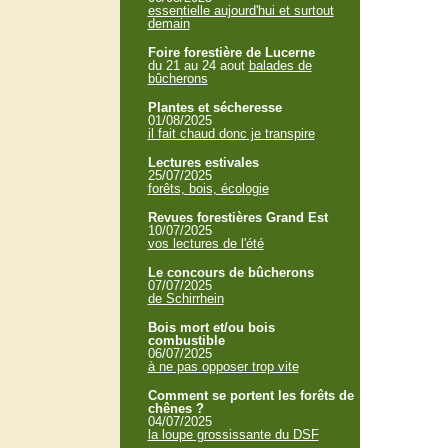
essentielle aujourd'hui et surtout
demain
Foire forestière de Lucerne
du 21 au 24 aout
balades de
bûcherons
Plantes et sécheresse
01/08/2025
il fait chaud donc je transpire
Lectures estivales
25/07/2025
forêts, bois, écologie
Revues forestières Grand Est
10/07/2025
vos lectures de l'été
Le concours de bûcherons
07/07/2025
de Schirrhein
Bois mort et/ou bois
combustible
06/07/2025
à ne pas opposer trop vite
Comment se portent les forêts de
chênes ?
04/07/2025
la loupe grossissante du DSF