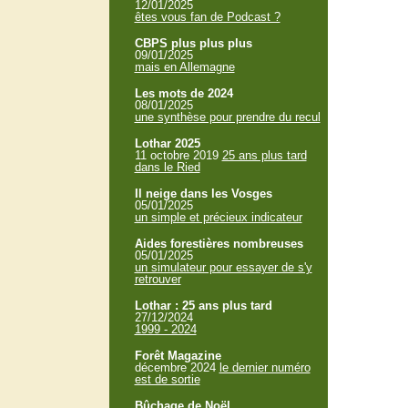
12/01/2025
êtes vous fan de Podcast ?
CBPS plus plus plus
09/01/2025
mais en Allemagne
Les mots de 2024
08/01/2025
une synthèse pour prendre du recul
Lothar 2025
11 octobre 2019
25 ans plus tard
dans le Ried
Il neige dans les Vosges
05/01/2025
un simple et précieux indicateur
Aides forestières nombreuses
05/01/2025
un simulateur pour essayer de s'y
retrouver
Lothar : 25 ans plus tard
27/12/2024
1999 - 2024
Forêt Magazine
décembre 2024
le dernier numéro
est de sortie
Bûchage de Noël