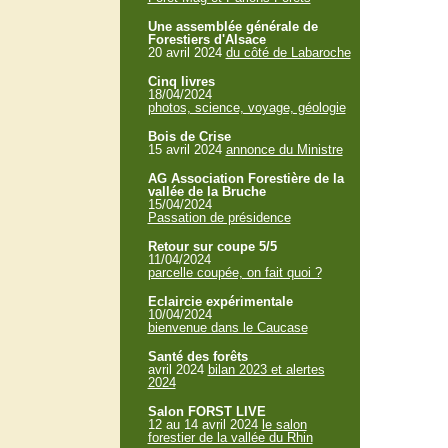
Une assemblée générale de
Forestiers d'Alsace
20 avril 2024
du côté de Labaroche
Cinq livres
18/04/2024
photos, science, voyage, géologie
Bois de Crise
15 avril 2024
annonce du Ministre
AG Association Forestière de la
vallée de la Bruche
15/04/2024
Passation de présidence
Retour sur coupe 5/5
11/04/2024
parcelle coupée, on fait quoi ?
Eclaircie expérimentale
10/04/2024
bienvenue dans le Caucase
Santé des forêts
avril 2024
bilan 2023 et alertes
2024
Salon FORST LIVE
12 au 14 avril 2024
le salon
forestier de la vallée du Rhin