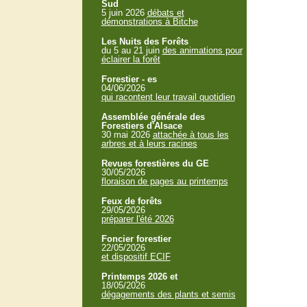
Sud
5 juin 2026
débats et
démonstrations à Bitche
Les Nuits des Forêts
du 5 au 21 juin
des animations pour
éclairer la forêt
Forestier - es
04/06/2026
qui racontent leur travail quotidien
Assemblée générale des
Forestiers d'Alsace
30 mai 2026
attachée à tous les
arbres et à leurs racines
Revues forestières du GE
30/05/2026
floraison de pages au printemps
Feux de forêts
29/05/2026
préparer l'été 2026
Foncier forestier
22/05/2026
et dispositif ECIF
Printemps 2026 et
18/05/2026
dégagements des plants et semis