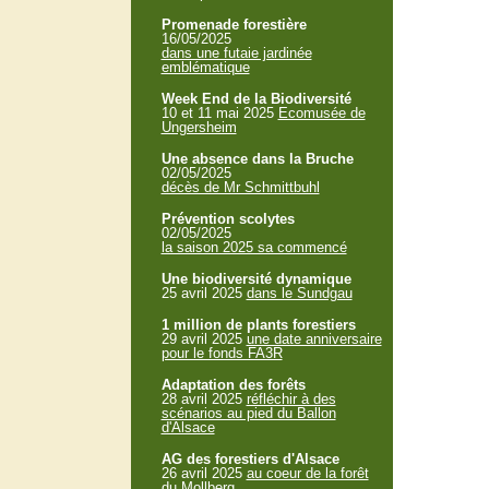
Promenade forestière
16/05/2025
dans une futaie jardinée
emblématique
Week End de la Biodiversité
10 et 11 mai 2025
Ecomusée de
Ungersheim
Une absence dans la Bruche
02/05/2025
décès de Mr Schmittbuhl
Prévention scolytes
02/05/2025
la saison 2025 sa commencé
Une biodiversité dynamique
25 avril 2025
dans le Sundgau
1 million de plants forestiers
29 avril 2025
une date anniversaire
pour le fonds FA3R
Adaptation des forêts
28 avril 2025
réfléchir à des
scénarios au pied du Ballon
d'Alsace
AG des forestiers d'Alsace
26 avril 2025
au coeur de la forêt
du Mollberg