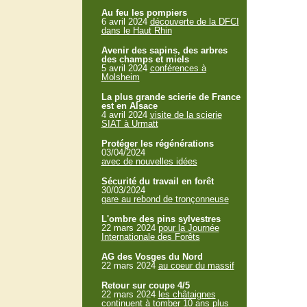
Au feu les pompiers
6 avril 2024
découverte de la DFCI
dans le Haut Rhin
Avenir des sapins, des arbres
des champs et miels
5 avril 2024
conférences à
Molsheim
La plus grande scierie de France
est en Alsace
4 avril 2024
visite de la scierie
SIAT à Urmatt
Protéger les régénérations
03/04/2024
avec de nouvelles idées
Sécurité du travail en forêt
30/03/2024
gare au rebond de tronçonneuse
L'ombre des pins sylvestres
22 mars 2024
pour la Journée
Internationale des Forêts
AG des Vosges du Nord
22 mars 2024
au coeur du massif
Retour sur coupe 4/5
22 mars 2024
les châtaignes
continuent à tomber 10 ans plus