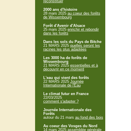
reconstituer
2000 ans d'histoire
28 mars 2025
au coeur des forêts
de Wissembourg
Forêt d'Avenir d'Alsace
25 mars 2025
enrichir et rebondir
dans les forêts
Dans les sols du Pays de Bitche
21 MARS 2025
quelles seront les
racines les plus adaptées
Les 3000 ha de forêts de
Wissembourg
21 MARS 2025
essentielles et à
découvrir en ce moment
L'eau qui vient des forêts
22 MARS 2025
Journée
Internationale de l'Eau
Le climat futur en France
22/03/2025
comment s'adapter ?
Journée Internationale des
Forêts
autour du 21 mars
au fond des bois
Au coeur des Vosges du Nord
14 mars 2025
assemblée générale