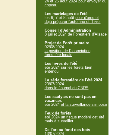
24 et 25 aout 2024
pour envoyer du
copeau
Les martelages de l'été
les 6, 7 et 8 août
pour d'ores et
déjà préparer l'automne et l'hiver
Conseil d'Administration
8 juillet 2024
de Forestiers d'Alsace
Projet de Forêt primaire
02/08/2024
la position de l'association
forestière locale
Les livres de l'été
été 2024
sur les forêts bien
entendu
La série forestière de l'été 2024
20/07/2024
dans le Journal du CNRS
Les scolytes ne sont pas en
vacances
été 2024
et la surveillance s'impose
Feux de forêts
été 2024
un risque modéré cet été
mais à surveiller
De l'art au fond des bois
13/07/2024