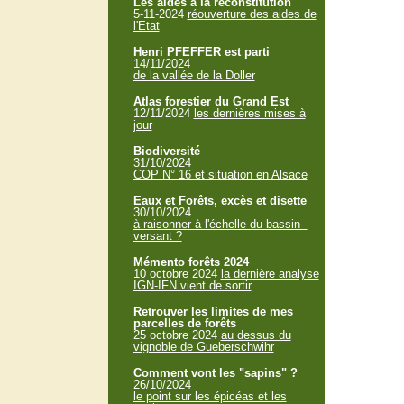
Les aides à la reconstitution
5-11-2024
réouverture des aides de
l'Etat
Henri PFEFFER est parti
14/11/2024
de la vallée de la Doller
Atlas forestier du Grand Est
12/11/2024
les dernières mises à
jour
Biodiversité
31/10/2024
COP N° 16 et situation en Alsace
Eaux et Forêts, excès et disette
30/10/2024
à raisonner à l'échelle du bassin -
versant ?
Mémento forêts 2024
10 octobre 2024
la dernière analyse
IGN-IFN vient de sortir
Retrouver les limites de mes
parcelles de forêts
25 octobre 2024
au dessus du
vignoble de Gueberschwihr
Comment vont les "sapins" ?
26/10/2024
le point sur les épicéas et les