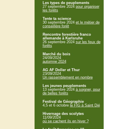
Les types de peuplements
27 septembre 2024
pour organiser
les forêts
Tente ta science
30 septembre 2024
et le métier de
conseillère forêt
Rencontre forestière franco
allemande à Karlsruhe
26 septembre 2024
sur les feux de
forêts
Marché du bois
24/09/2024
automne 2024
AG AF Doller et Thur
23/09/2024
Un rassemblement en nombre
Les jeunes peuplements
13 septembre 2024
à soigner, pour
de belles forêts
Festival de Géographie
4,5 et 6 octobre
le FIG à Saint Dié
Hivernage des scolytes
11/09/2024
où se cachent ils en hiver ?