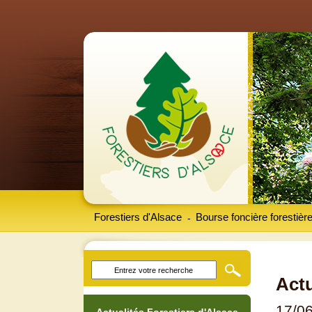
Forestiers d'Alsace
Bourse foncière forestièr
-
Actu
17/0