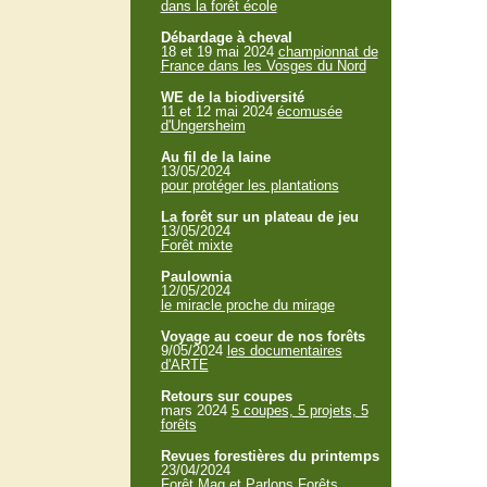
dans la forêt école
Débardage à cheval
18 et 19 mai 2024
championnat de
France dans les Vosges du Nord
WE de la biodiversité
11 et 12 mai 2024
écomusée
d'Ungersheim
Au fil de la laine
13/05/2024
pour protéger les plantations
La forêt sur un plateau de jeu
13/05/2024
Forêt mixte
Paulownia
12/05/2024
le miracle proche du mirage
Voyage au coeur de nos forêts
9/05/2024
les documentaires
d'ARTE
Retours sur coupes
mars 2024
5 coupes, 5 projets, 5
forêts
Revues forestières du printemps
23/04/2024
Forêt Mag et Parlons Forêts