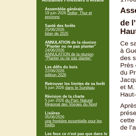
Actualités Forestiers d'Alsace
Ass
Assemblée générale
19 juin 2026
Doller, Thur et
environs
de l
Santé des forêts
Haut
25/06/2026
bilan de 2025
Ce sa
ANNULATION de la réunion
"Planter ou ne pas planter"
à Gue
24/06/2026
ANNULATION de la réunion
des s
"Planter ou ne pas planter"
Près 
Les défis du bois
22/06/2026
du Pr
édition 2026
Jacqu
Retrouver les limites de sa forêt
et M.
5 juin 2026
dans le Sundgau
Haut-
Révision de la charte
5 juin 2026
du Parc Naturel
Régional des Vosges du Nord
Après
prése
Lisières
05/06/2026
cette
une frontière essentielle pour les
forêts
de l’
Les feux ce n'est pas que dans le