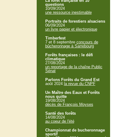
La forêt française en 10
questions
10/09/2024
une ressource inestimable
Portraits de forestiers alsaciens
06/09/2024
un livre papier et électronique
Timberfest
7 et 8 septembre
concours de
bûcheronnage à Sarrebourg
Forêts françaises : le défi
climatique
27/08/2024
un reportage de la chaîne Public
Sénat
Parlons Forêts du Grand Est
août 2024
la revue du CNPF
Un Maître des Eaux et Forêts
nous quitte
19/08/2024
décès de François Moyses
Santé des forêts
14/08/2024
au coeur de l'été
Championnat de bucheronnage
sportif