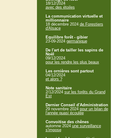
18/12/2024
avec des étoiles
La communication virtuelle et
millionnaire
18 décembre 2024
de Forestiers
d'Alsace
Equilibre forêt - gibier
23-09-2024
germanique
De l'art de tailler les sapins de
Noël
09/12/2024
pour les rendre les plus beaux
Les ornières sont partout
04/12/2024
et alors ?
Note sanitaire
2/12/2024
sur les forêts du Grand
Est
Dernier Conseil d'Administration
29 novembre 2024
pour un bilan de
l'année quasi écoulée
Convoitise des chênes
automne 2024
une surveillance
s'impose