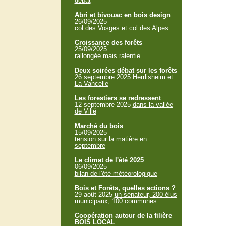
débat
Abri et bivouac en bois design
26/09/2025
col des Vosges et col des Alpes
Croissance des forêts
25/09/2025
rallongée mais ralentie
Deux soirées débat sur les forêts
26 septembre 2025
Herrlisheim et
La Vancelle
Les forestiers se redressent
12 septembre 2025
dans la vallée
de Villé
Marché du bois
15/09/2025
tension sur la matière en
septembre
Le climat de l'été 2025
06/09/2025
bilan de l'été météorologique
Bois et Forêts, quelles actions ?
29 août 2025
un sénateur, 200 élus
municipaux, 100 communes
Coopération autour de la filière
BOIS LOCAL