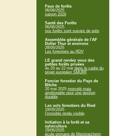
Feux de forêts
06/06/2025
saison 2026
Santé des Forêts
06/06/2025
nos forêts sont suivies de près
Assemblée générale de l'AF
Doller Thur et environs
28/05/2025
Les forestiers au RDV
LE grand rendez vous des
petites forêts privées
du 20 au 22 mai
dans le cadre du
projet européen SMURF
Foncier forestier du Pays de
Bitche
20 mai 2025
morcelé mais
améliorable pour une gestion
durable
Les sols forestiers du Ried
19/05/2025
l’invisible rendu visible
Initiation à la forêt et sa
sylviculture
19/05/2025
école primaire de Meistratzheim