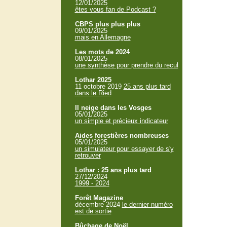
12/01/2025
êtes vous fan de Podcast ?
CBPS plus plus plus
09/01/2025
mais en Allemagne
Les mots de 2024
08/01/2025
une synthèse pour prendre du recul
Lothar 2025
11 octobre 2019
25 ans plus tard
dans le Ried
Il neige dans les Vosges
05/01/2025
un simple et précieux indicateur
Aides forestières nombreuses
05/01/2025
un simulateur pour essayer de s'y
retrouver
Lothar : 25 ans plus tard
27/12/2024
1999 - 2024
Forêt Magazine
décembre 2024
le dernier numéro
est de sortie
Bûchage de Noël