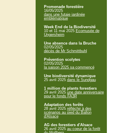
Promenade forestière
16/05/2025
dans une futaie jardinée
emblématique
Week End de la Biodiversité
10 et 11 mai 2025
Ecomusée de
Ungersheim
Une absence dans la Bruche
02/05/2025
décès de Mr Schmittbuhl
Prévention scolytes
02/05/2025
la saison 2025 sa commencé
Une biodiversité dynamique
25 avril 2025
dans le Sundgau
1 million de plants forestiers
29 avril 2025
une date anniversaire
pour le fonds FA3R
Adaptation des forêts
28 avril 2025
réfléchir à des
scénarios au pied du Ballon
d'Alsace
AG des forestiers d'Alsace
26 avril 2025
au coeur de la forêt
du Mollberg