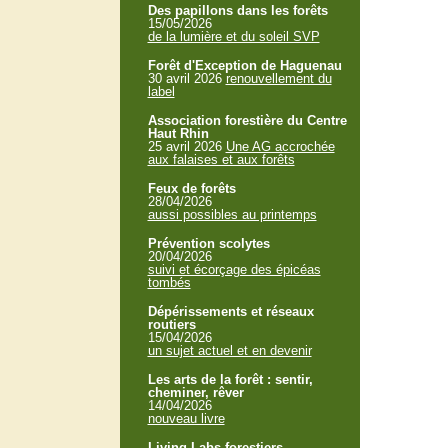
Des papillons dans les forêts
15/05/2026
de la lumière et du soleil SVP
Forêt d'Exception de Haguenau
30 avril 2026
renouvellement du
label
Association forestière du Centre
Haut Rhin
25 avril 2026
Une AG accrochée
aux falaises et aux forêts
Feux de forêts
28/04/2026
aussi possibles au printemps
Prévention scolytes
20/04/2026
suivi et écorçage des épicéas
tombés
Dépérissements et réseaux
routiers
15/04/2026
un sujet actuel et en devenir
Les arts de la forêt : sentir,
cheminer, rêver
14/04/2026
nouveau livre
Living Labs forestiers