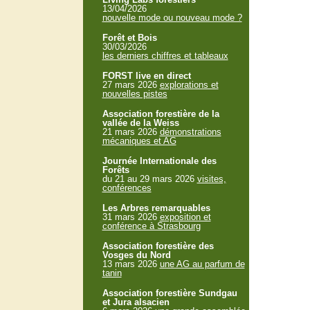
13/04/2026
nouvelle mode ou nouveau mode ?
Forêt et Bois
30/03/2026
les derniers chiffres et tableaux
FORST live en direct
27 mars 2026
explorations et
nouvelles pistes
Association forestière de la
vallée de la Weiss
21 mars 2026
démonstrations
mécaniques et AG
Journée Internationale des
Forêts
du 21 au 29 mars 2026
visites,
conférences
Les Arbres remarquables
31 mars 2026
exposition et
conférence à Strasbourg
Association forestière des
Vosges du Nord
13 mars 2026
une AG au parfum de
tanin
Association forestière Sundgau
et Jura alsacien