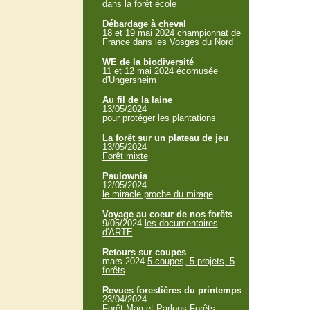
dans la forêt école
Débardage à cheval
18 et 19 mai 2024
championnat de
France dans les Vosges du Nord
WE de la biodiversité
11 et 12 mai 2024
écomusée
d'Ungersheim
Au fil de la laine
13/05/2024
pour protéger les plantations
La forêt sur un plateau de jeu
13/05/2024
Forêt mixte
Paulownia
12/05/2024
le miracle proche du mirage
Voyage au coeur de nos forêts
9/05/2024
les documentaires
d'ARTE
Retours sur coupes
mars 2024
5 coupes, 5 projets, 5
forêts
Revues forestières du printemps
23/04/2024
Forêt Mag et Parlons Forêts