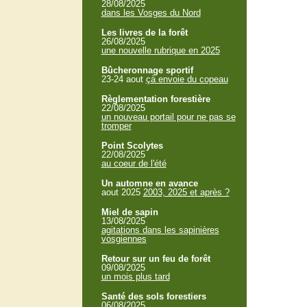
28/08/2025
dans les Vosges du Nord
Les livres de la forêt
26/08/2025
une nouvelle rubrique en 2025
Bûcheronnage sportif
23-24 aout
çà envoie du copeau
Règlementation forestière
22/08/2025
un nouveau portail pour ne pas se
tromper
Point Scolytes
22/08/2025
au coeur de l'été
Un automne en avance
aout 2025
2003, 2025 et après ?
Miel de sapin
13/08/2025
agitations dans les sapinières
vosgiennes
Retour sur un feu de forêt
09/08/2025
un mois plus tard
Santé des sols forestiers
06/08/2025