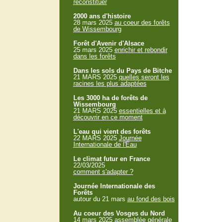
reconstituer
2000 ans d'histoire
28 mars 2025
au coeur des forêts
de Wissembourg
Forêt d'Avenir d'Alsace
25 mars 2025
enrichir et rebondir
dans les forêts
Dans les sols du Pays de Bitche
21 MARS 2025
quelles seront les
racines les plus adaptées
Les 3000 ha de forêts de
Wissembourg
21 MARS 2025
essentielles et à
découvrir en ce moment
L'eau qui vient des forêts
22 MARS 2025
Journée
Internationale de l'Eau
Le climat futur en France
22/03/2025
comment s'adapter ?
Journée Internationale des
Forêts
autour du 21 mars
au fond des bois
Au coeur des Vosges du Nord
14 mars 2025
assemblée générale