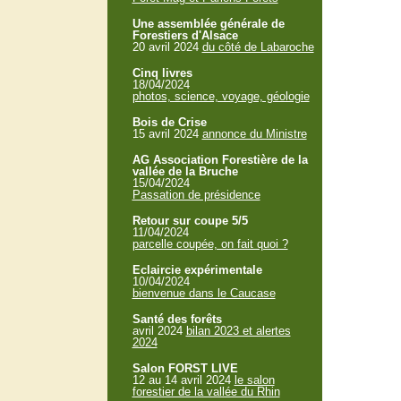
Une assemblée générale de
Forestiers d'Alsace
20 avril 2024
du côté de Labaroche
Cinq livres
18/04/2024
photos, science, voyage, géologie
Bois de Crise
15 avril 2024
annonce du Ministre
AG Association Forestière de la
vallée de la Bruche
15/04/2024
Passation de présidence
Retour sur coupe 5/5
11/04/2024
parcelle coupée, on fait quoi ?
Eclaircie expérimentale
10/04/2024
bienvenue dans le Caucase
Santé des forêts
avril 2024
bilan 2023 et alertes
2024
Salon FORST LIVE
12 au 14 avril 2024
le salon
forestier de la vallée du Rhin