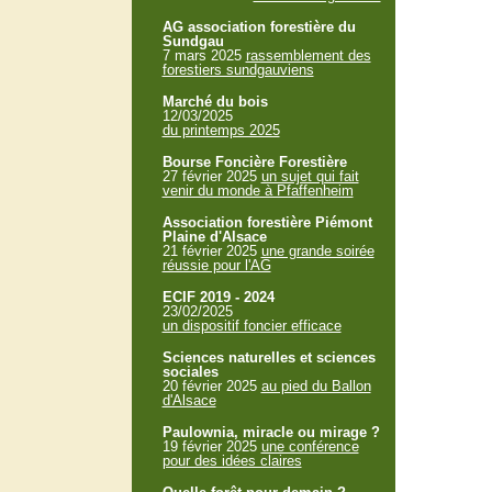
AG association forestière du
Sundgau
7 mars 2025
rassemblement des
forestiers sundgauviens
Marché du bois
12/03/2025
du printemps 2025
Bourse Foncière Forestière
27 février 2025
un sujet qui fait
venir du monde à Pfaffenheim
Association forestière Piémont
Plaine d'Alsace
21 février 2025
une grande soirée
réussie pour l'AG
ECIF 2019 - 2024
23/02/2025
un dispositif foncier efficace
Sciences naturelles et sciences
sociales
20 février 2025
au pied du Ballon
d'Alsace
Paulownia, miracle ou mirage ?
19 février 2025
une conférence
pour des idées claires