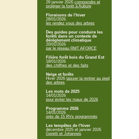
29 janvier 2026
comprendre et
protéger la forêt à Aubure
Floraisons de l'hiver
28/01/2026
les rendez vous des arbres
Des guides pour conduire les
forêts dans un contexte de
dérèglement climatique
20/01/2026
par le réseau RMT AFORCE
Filière forêt bois du Grand Est
18/01/2026
des chiffres et des faits
Neige et forêts
Hiver 2026
laisser la rentrer au pied
des arbres
Les mots de 2025
14/01/2026
pour éviter les maux de 2026
Programme 2026
14/01/2026
près de 15 RVs programmés
Les tempêtes de l'hiver
décembre 2025 et janvier 2026
Goretti et Johannes