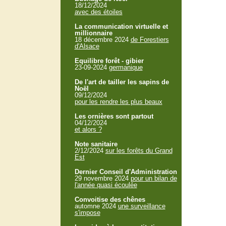
18/12/2024
avec des étoiles
La communication virtuelle et
millionnaire
18 décembre 2024
de Forestiers
d'Alsace
Equilibre forêt - gibier
23-09-2024
germanique
De l'art de tailler les sapins de
Noël
09/12/2024
pour les rendre les plus beaux
Les ornières sont partout
04/12/2024
et alors ?
Note sanitaire
2/12/2024
sur les forêts du Grand
Est
Dernier Conseil d'Administration
29 novembre 2024
pour un bilan de
l'année quasi écoulée
Convoitise des chênes
automne 2024
une surveillance
s'impose