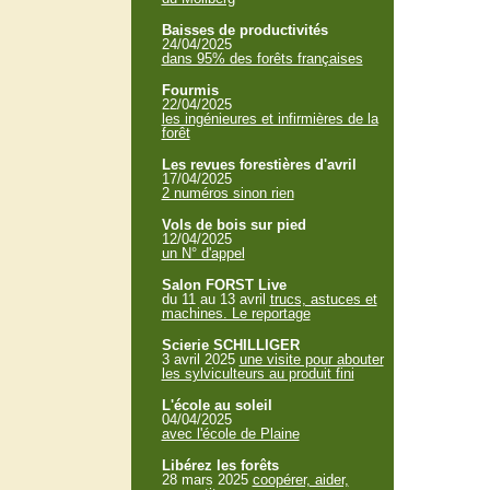
Baisses de productivités
24/04/2025
dans 95% des forêts françaises
Fourmis
22/04/2025
les ingénieures et infirmières de la
forêt
Les revues forestières d'avril
17/04/2025
2 numéros sinon rien
Vols de bois sur pied
12/04/2025
un N° d'appel
Salon FORST Live
du 11 au 13 avril
trucs, astuces et
machines. Le reportage
Scierie SCHILLIGER
3 avril 2025
une visite pour abouter
les sylviculteurs au produit fini
L'école au soleil
04/04/2025
avec l'école de Plaine
Libérez les forêts
28 mars 2025
coopérer, aider,