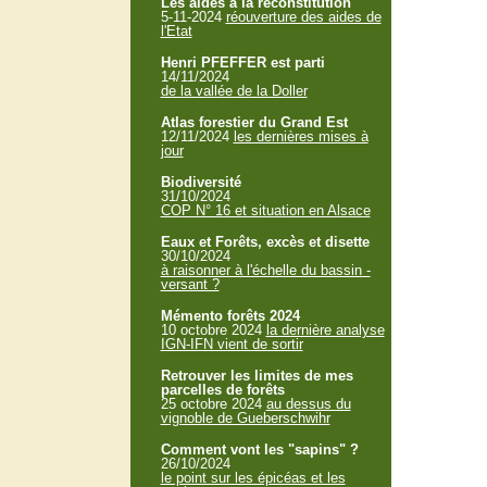
Les aides à la reconstitution
5-11-2024
réouverture des aides de
l'Etat
Henri PFEFFER est parti
14/11/2024
de la vallée de la Doller
Atlas forestier du Grand Est
12/11/2024
les dernières mises à
jour
Biodiversité
31/10/2024
COP N° 16 et situation en Alsace
Eaux et Forêts, excès et disette
30/10/2024
à raisonner à l'échelle du bassin -
versant ?
Mémento forêts 2024
10 octobre 2024
la dernière analyse
IGN-IFN vient de sortir
Retrouver les limites de mes
parcelles de forêts
25 octobre 2024
au dessus du
vignoble de Gueberschwihr
Comment vont les "sapins" ?
26/10/2024
le point sur les épicéas et les