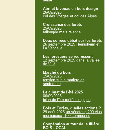
débat
Abri et bivouac en bois design
26/09/2025
col des Vosges et col des Alpes
Croissance des forêts
25/09/2025
rallongée mais ralentie
Deux soirées débat sur les forêts
26 septembre 2025
Herrlisheim et
La Vancelle
Les forestiers se redressent
12 septembre 2025
dans la vallée
de Villé
Marché du bois
15/09/2025
tension sur la matière en
septembre
Le climat de l'été 2025
06/09/2025
bilan de l'été météorologique
Bois et Forêts, quelles actions ?
29 août 2025
un sénateur, 200 élus
municipaux, 100 communes
Coopération autour de la filière
BOIS LOCAL