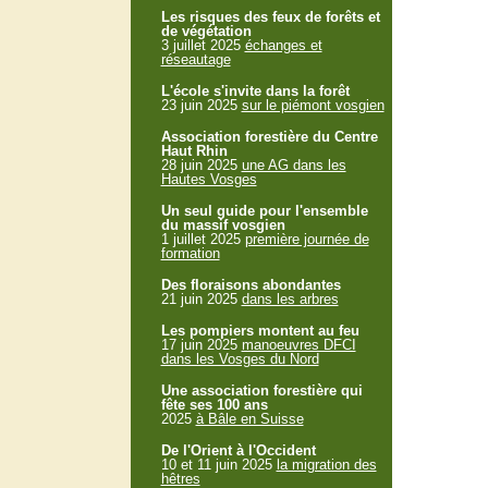
Les risques des feux de forêts et
de végétation
3 juillet 2025
échanges et
réseautage
L'école s'invite dans la forêt
23 juin 2025
sur le piémont vosgien
Association forestière du Centre
Haut Rhin
28 juin 2025
une AG dans les
Hautes Vosges
Un seul guide pour l'ensemble
du massif vosgien
1 juillet 2025
première journée de
formation
Des floraisons abondantes
21 juin 2025
dans les arbres
Les pompiers montent au feu
17 juin 2025
manoeuvres DFCI
dans les Vosges du Nord
Une association forestière qui
fête ses 100 ans
2025
à Bâle en Suisse
De l'Orient à l'Occident
10 et 11 juin 2025
la migration des
hêtres