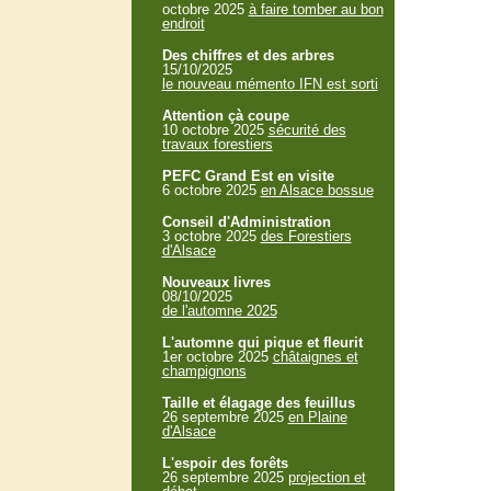
octobre 2025
à faire tomber au bon
endroit
Des chiffres et des arbres
15/10/2025
le nouveau mémento IFN est sorti
Attention çà coupe
10 octobre 2025
sécurité des
travaux forestiers
PEFC Grand Est en visite
6 octobre 2025
en Alsace bossue
Conseil d'Administration
3 octobre 2025
des Forestiers
d'Alsace
Nouveaux livres
08/10/2025
de l'automne 2025
L'automne qui pique et fleurit
1er octobre 2025
châtaignes et
champignons
Taille et élagage des feuillus
26 septembre 2025
en Plaine
d'Alsace
L'espoir des forêts
26 septembre 2025
projection et