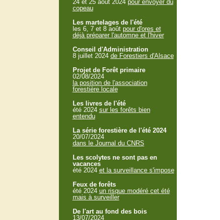
24 et 25 aout 2024
pour envoyer du
copeau
Les martelages de l'été
les 6, 7 et 8 août
pour d'ores et
déjà préparer l'automne et l'hiver
Conseil d'Administration
8 juillet 2024
de Forestiers d'Alsace
Projet de Forêt primaire
02/08/2024
la position de l'association
forestière locale
Les livres de l'été
été 2024
sur les forêts bien
entendu
La série forestière de l'été 2024
20/07/2024
dans le Journal du CNRS
Les scolytes ne sont pas en
vacances
été 2024
et la surveillance s'impose
Feux de forêts
été 2024
un risque modéré cet été
mais à surveiller
De l'art au fond des bois
13/07/2024