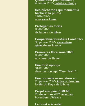
Quelle forêt pour demain ?
4 février 2025
débats à Nancy
Des bûcherons qui manient la
hache et la plume
11/02/2025
nouveaux livres
Protéger les forêts
06/02/2025
de la dent du gibier
Coopérative forestière Forêt d'Ici
30 janvier 2025
assemblée
générale en Alsace
Premières floraisons 2025
05/02/2025
au coeur de l'hiver
Une forêt éponge
31/01/2025
dans un concept "One Health"
Une nouvelle association en
28 janvier 2025
Actions dans les
forêts du Pays de Bitche
Projet européen SMURF
20 décembre 2024
avec les
Forestiers d'Alsace
La Forêt à écouter