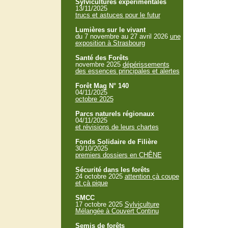
Sylvicultures expérimentales
13/11/2025
trucs et astuces pour le futur
Lumières sur le vivant
du 7 novembre au 27 avril 2026
une
exposition à Strasbourg
Santé des Forêts
novembre 2025
dépérissements
des essences principales et alertes
Forêt Mag N° 140
04/11/2025
octobre 2025
Parcs naturels régionaux
04/11/2025
et révisions de leurs chartes
Fonds Solidaire de Filière
30/10/2025
premiers dossiers en CHÊNE
Sécurité dans les forêts
24 octobre 2025
attention çà coupe
et çà pique
SMCC
17 octobre 2025
Sylviculture
Mélangée à Couvert Continu
Semis de forêts