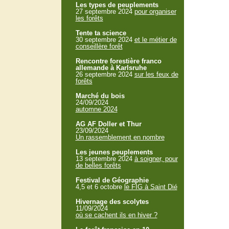
Les types de peuplements
27 septembre 2024
pour organiser
les forêts
Tente ta science
30 septembre 2024
et le métier de
conseillère forêt
Rencontre forestière franco
allemande à Karlsruhe
26 septembre 2024
sur les feux de
forêts
Marché du bois
24/09/2024
automne 2024
AG AF Doller et Thur
23/09/2024
Un rassemblement en nombre
Les jeunes peuplements
13 septembre 2024
à soigner, pour
de belles forêts
Festival de Géographie
4,5 et 6 octobre
le FIG à Saint Dié
Hivernage des scolytes
11/09/2024
où se cachent ils en hiver ?