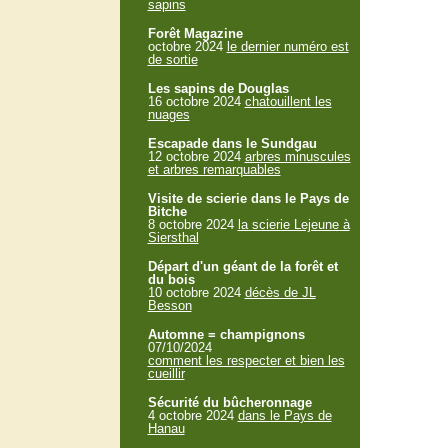
sapins
Forêt Magazine
octobre 2024
le dernier numéro est
de sortie
Les sapins de Douglas
16 octobre 2024
chatouillent les
nuages
Escapade dans le Sundgau
12 octobre 2024
arbres minuscules
et arbres remarquables
Visite de scierie dans le Pays de
Bitche
8 octobre 2024
la scierie Lejeune à
Siersthal
Départ d'un géant de la forêt et
du bois
10 octobre 2024
décès de JL
Besson
Automne = champignons
07/10/2024
comment les respecter et bien les
cueillir
Sécurité du bûcheronnage
4 octobre 2024
dans le Pays de
Hanau