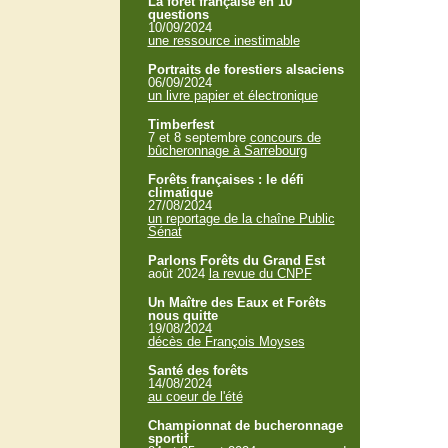
La forêt française en 10
questions
10/09/2024
une ressource inestimable
Portraits de forestiers alsaciens
06/09/2024
un livre papier et électronique
Timberfest
7 et 8 septembre
concours de
bûcheronnage à Sarrebourg
Forêts françaises : le défi
climatique
27/08/2024
un reportage de la chaîne Public
Sénat
Parlons Forêts du Grand Est
août 2024
la revue du CNPF
Un Maître des Eaux et Forêts
nous quitte
19/08/2024
décès de François Moyses
Santé des forêts
14/08/2024
au coeur de l'été
Championnat de bucheronnage
sportif