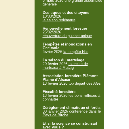
6 mars 2026
une grande assemblée
générale
Des tiques et des citoyens
10/03/2026
la saison redémarre
Renouvellement forestier
25/02/2026
réouverture du guichet unique
Tempêtes et inondations en
Occitanie
février 2026
la tempête Nils
La saison du martelage
20 février 2026
exercice de
marteaux à Mutzig
Association forestière Piémont
Plaine d'Alsace
13 février 2026
top départ des AGs
Fiscalité forestière
13 février 2026
les bons réflèxes à
connaître
Dérèglement climatique et forêts
30 janvier 2026
conférence dans le
Pays de Bitche
Et si la science se construisait
avec vous ?