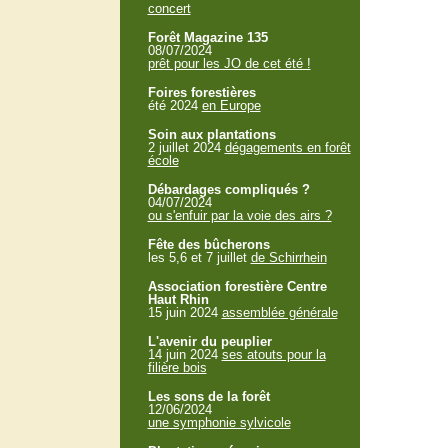
concert
Forêt Magazine 135
08/07/2024
prêt pour les JO de cet été !
Foires forestières
été 2024
en Europe
Soin aux plantations
2 juillet 2024
dégagements en forêt
école
Débardages compliqués ?
04/07/2024
ou s'enfuir par la voie des airs ?
Fête des bûcherons
les 5,6 et 7 juillet
de Schirrhein
Association forestière Centre
Haut Rhin
15 juin 2024
assemblée générale
L'avenir du peuplier
14 juin 2024
ses atouts pour la
filière bois
Les sons de la forêt
12/06/2024
une symphonie sylvicole