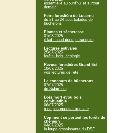
essentielle aujourd'hui et surtout
demain
Foire forestière de Lucerne
du 21 au 24 aout
balades de
bûcherons
Plantes et sécheresse
01/08/2025
il fait chaud donc je transpire
Lectures estivales
25/07/2025
forêts, bois, écologie
Revues forestières Grand Est
10/07/2025
vos lectures de l'été
Le concours de bûcherons
07/07/2025
de Schirrhein
Bois mort et/ou bois
combustible
06/07/2025
à ne pas opposer trop vite
Comment se portent les forêts de
chênes ?
04/07/2025
la loupe grossissante du DSF