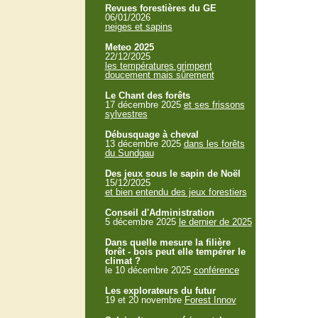
Revues forestières du GE
06/01/2026
neiges et sapins
Meteo 2025
22/12/2025
les températures grimpent
doucement mais sûrement
Le Chant des forêts
17 décembre 2025
et ses frissons
sylvestres
Débusquage à cheval
13 décembre 2025
dans les forêts
du Sundgau
Des jeux sous le sapin de Noël
15/12/2025
et bien entendu des jeux forestiers
Conseil d'Administration
5 décembre 2025
le dernier de 2025
Dans quelle mesure la filière
forêt - bois peut elle tempérer le
climat ?
le 10 décembre 2025
conférence
Les explorateurs du futur
19 et 20 novembre
Forest Innov