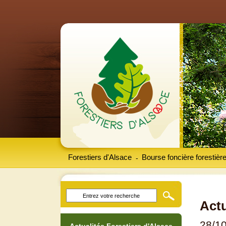
Forestiers d'Alsace
Bourse foncière forestièr
-
Actu
28/1