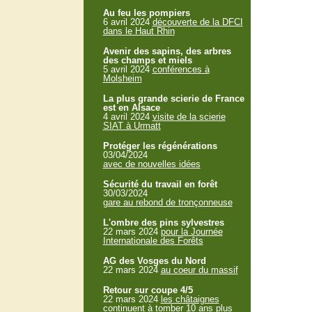
Au feu les pompiers
6 avril 2024
découverte de la DFCI
dans le Haut Rhin
Avenir des sapins, des arbres
des champs et miels
5 avril 2024
conférences à
Molsheim
La plus grande scierie de France
est en Alsace
4 avril 2024
visite de la scierie
SIAT à Urmatt
Protéger les régénérations
03/04/2024
avec de nouvelles idées
Sécurité du travail en forêt
30/03/2024
gare au rebond de tronçonneuse
L'ombre des pins sylvestres
22 mars 2024
pour la Journée
Internationale des Forêts
AG des Vosges du Nord
22 mars 2024
au coeur du massif
Retour sur coupe 4/5
22 mars 2024
les châtaignes
continuent à tomber 10 ans plus