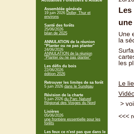
Actualités Forestiers d'Alsace
Les 
Assemblée générale
19 juin 2026
Doller, Thur et
environs
une
Santé des forêts
25/06/2026
Une e
bilan de 2025
la sé
ANNULATION de la réunion
"Planter ou ne pas planter"
Surfa
24/06/2026
ANNULATION de la réunion
carte
"Planter ou ne pas planter"
les p
Les défis du bois
22/06/2026
édition 2026
Le li
Retrouver les limites de sa forêt
5 juin 2026
dans le Sundgau
Vidéo
Révision de la charte
5 juin 2026
du Parc Naturel
> voi
Régional des Vosges du Nord
Lisières
<<<
r
05/06/2026
une frontière essentielle pour les
forêts
Les feux ce n'est pas que dans le