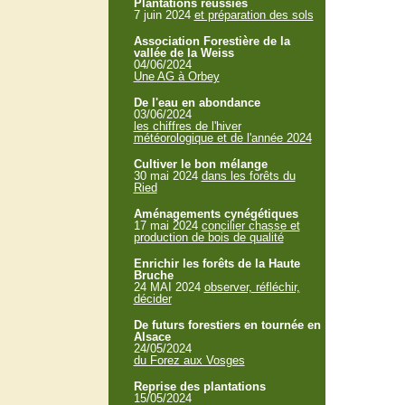
Plantations réussies
7 juin 2024
et préparation des sols
Association Forestière de la
vallée de la Weiss
04/06/2024
Une AG à Orbey
De l'eau en abondance
03/06/2024
les chiffres de l'hiver
météorologique et de l'année 2024
Cultiver le bon mélange
30 mai 2024
dans les forêts du
Ried
Aménagements cynégétiques
17 mai 2024
concilier chasse et
production de bois de qualité
Enrichir les forêts de la Haute
Bruche
24 MAI 2024
observer, réfléchir,
décider
De futurs forestiers en tournée en
Alsace
24/05/2024
du Forez aux Vosges
Reprise des plantations
15/05/2024