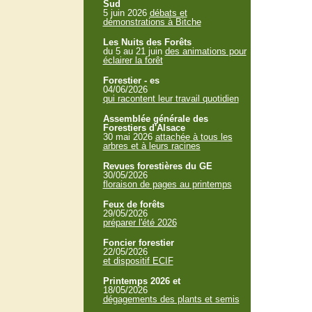
Sud
5 juin 2026
débats et
démonstrations à Bitche
Les Nuits des Forêts
du 5 au 21 juin
des animations pour
éclairer la forêt
Forestier - es
04/06/2026
qui racontent leur travail quotidien
Assemblée générale des
Forestiers d'Alsace
30 mai 2026
attachée à tous les
arbres et à leurs racines
Revues forestières du GE
30/05/2026
floraison de pages au printemps
Feux de forêts
29/05/2026
préparer l'été 2026
Foncier forestier
22/05/2026
et dispositif ECIF
Printemps 2026 et
18/05/2026
dégagements des plants et semis