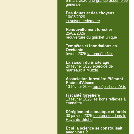
6 mars 2026
une grande assemblée
générale
Des tiques et des citoyens
10/03/2026
la saison redémarre
Renouvellement forestier
25/02/2026
réouverture du guichet unique
Tempêtes et inondations en
Occitanie
février 2026
la tempête Nils
La saison du martelage
20 février 2026
exercice de
marteaux à Mutzig
Association forestière Piémont
Plaine d'Alsace
13 février 2026
top départ des AGs
Fiscalité forestière
13 février 2026
les bons réflèxes à
connaître
Dérèglement climatique et forêts
30 janvier 2026
conférence dans le
Pays de Bitche
Et si la science se construisait
avec vous ?