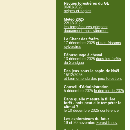
Revues forestières du GE
06/01/2026
neiges et sapins
Meteo 2025
22/12/2025
les températures grimpent
doucement mais sûrement
Le Chant des forêts
17 décembre 2025
et ses frissons
sylvestres
Débusquage à cheval
13 décembre 2025
dans les forêts
du Sundgau
Des jeux sous le sapin de Noël
15/12/2025
et bien entendu des jeux forestiers
Conseil d'Administration
5 décembre 2025
le dernier de 2025
Dans quelle mesure la filière
forêt - bois peut elle tempérer le
climat ?
le 10 décembre 2025
conférence
Les explorateurs du futur
19 et 20 novembre
Forest Innov