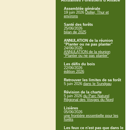
Actualités Forestiers d'Alsace
Assemblée générale
19 juin 2026
Doller, Thur et
environs
Santé des forêts
25/06/2026
bilan de 2025
ANNULATION de la réunion
"Planter ou ne pas planter"
24/06/2026
ANNULATION de la réunion
"Planter ou ne pas planter"
Les défis du bois
22/06/2026
édition 2026
Retrouver les limites de sa forêt
5 juin 2026
dans le Sundgau
Révision de la charte
5 juin 2026
du Parc Naturel
Régional des Vosges du Nord
Lisières
05/06/2026
une frontière essentielle pour les
forêts
Les feux ce n'est pas que dans le