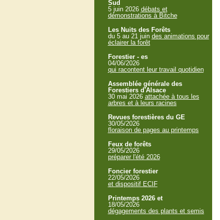
Sud
5 juin 2026
débats et
démonstrations à Bitche
Les Nuits des Forêts
du 5 au 21 juin
des animations pour
éclairer la forêt
Forestier - es
04/06/2026
qui racontent leur travail quotidien
Assemblée générale des
Forestiers d'Alsace
30 mai 2026
attachée à tous les
arbres et à leurs racines
Revues forestières du GE
30/05/2026
floraison de pages au printemps
Feux de forêts
29/05/2026
préparer l'été 2026
Foncier forestier
22/05/2026
et dispositif ECIF
Printemps 2026 et
18/05/2026
dégagements des plants et semis