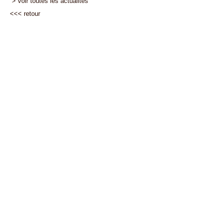
> voir toutes les actualités
<<<
retour