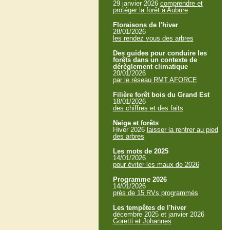
29 janvier 2026
comprendre et
protéger la forêt à Aubure
Floraisons de l'hiver
28/01/2026
les rendez vous des arbres
Des guides pour conduire les
forêts dans un contexte de
dérèglement climatique
20/01/2026
par le réseau RMT AFORCE
Filière forêt bois du Grand Est
18/01/2026
des chiffres et des faits
Neige et forêts
Hiver 2026
laisser la rentrer au pied
des arbres
Les mots de 2025
14/01/2026
pour éviter les maux de 2026
Programme 2026
14/01/2026
près de 15 RVs programmés
Les tempêtes de l'hiver
décembre 2025 et janvier 2026
Goretti et Johannes