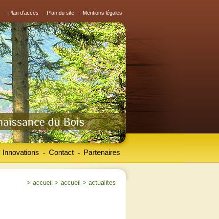
-
Plan d'accès
-
Plan du site
-
Mentions légales
Innovations
Contact
Partenaires
-
-
>
accueil
>
accueil
>
actualites