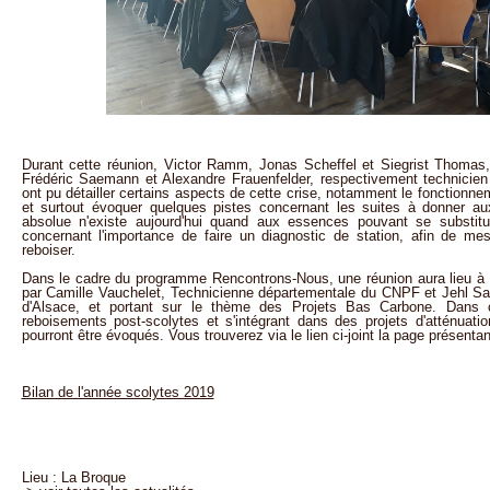
Durant cette réunion, Victor Ramm, Jonas Scheffel et Siegrist Thomas,
Frédéric Saemann et Alexandre Frauenfelder, respectivement technicien 
ont pu détailler certains aspects de cette crise, notamment le fonctionne
et surtout évoquer quelques pistes concernant les suites à donner au
absolue n'existe aujourd'hui quand aux essences pouvant se substitu
concernant l'importance de faire un diagnostic de station, afin de mesu
reboiser.
Dans le cadre du programme Rencontrons-Nous, une réunion aura lieu à 
par Camille Vauchelet, Technicienne départementale du CNPF et Jehl Sa
d'Alsace, et portant sur le thème des Projets Bas Carbone. Dans 
reboisements post-scolytes et s'intégrant dans des projets d'atténuati
pourront être évoqués. Vous trouverez via le lien ci-joint la page présentan
Bilan de l'année scolytes 2019
Lieu : La Broque