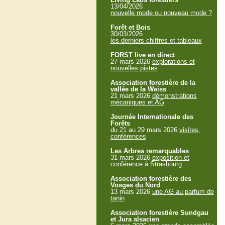
13/04/2026
nouvelle mode ou nouveau mode ?
Forêt et Bois
30/03/2026
les derniers chiffres et tableaux
FORST live en direct
27 mars 2026
explorations et
nouvelles pistes
Association forestière de la
vallée de la Weiss
21 mars 2026
démonstrations
mécaniques et AG
Journée Internationale des
Forêts
du 21 au 29 mars 2026
visites,
conférences
Les Arbres remarquables
31 mars 2026
exposition et
conférence à Strasbourg
Association forestière des
Vosges du Nord
13 mars 2026
une AG au parfum de
tanin
Association forestière Sundgau
et Jura alsacien