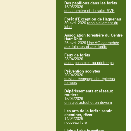
Des papillons dans les forêts
15/05/2026
de la lumière et du soleil SVP
Forêt d'Exception de Haguenau
30 avril 2026
renouvellement du
label
Association forestière du Centre
Haut Rhin
25 avril 2026
Une AG accrochée
aux falaises et aux forêts
Feux de forêts
28/04/2026
aussi possibles au printemps
Prévention scolytes
20/04/2026
suivi et écorçage des épicéas
tombés
Dépérissements et réseaux
routiers
15/04/2026
un sujet actuel et en devenir
Les arts de la forêt : sentir,
cheminer, rêver
14/04/2026
nouveau livre
Living Labs forestiers