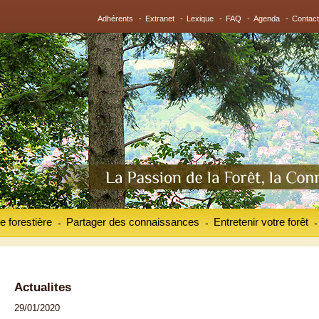
Adhérents
-
Extranet
-
Lexique
-
FAQ
-
Agenda
-
Contact
e forestière
Partager des connaissances
Entretenir votre forêt
-
-
-
Actualites
29/01/2020