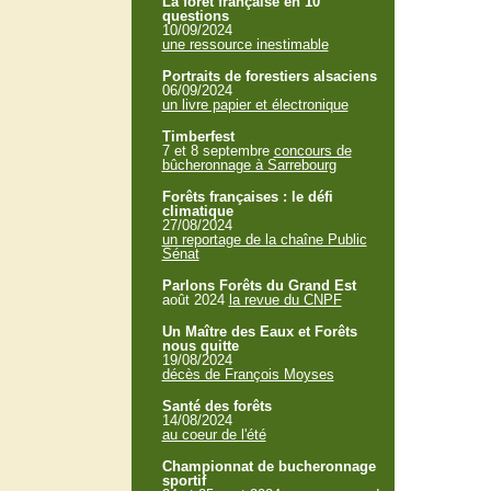
La forêt française en 10
questions
10/09/2024
une ressource inestimable
Portraits de forestiers alsaciens
06/09/2024
un livre papier et électronique
Timberfest
7 et 8 septembre
concours de
bûcheronnage à Sarrebourg
Forêts françaises : le défi
climatique
27/08/2024
un reportage de la chaîne Public
Sénat
Parlons Forêts du Grand Est
août 2024
la revue du CNPF
Un Maître des Eaux et Forêts
nous quitte
19/08/2024
décès de François Moyses
Santé des forêts
14/08/2024
au coeur de l'été
Championnat de bucheronnage
sportif