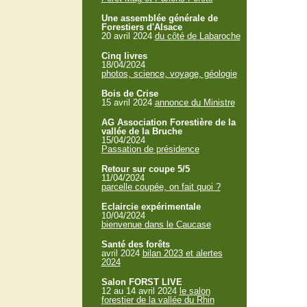
Une assemblée générale de
Forestiers d'Alsace
20 avril 2024
du côté de Labaroche
Cinq livres
18/04/2024
photos, science, voyage, géologie
Bois de Crise
15 avril 2024
annonce du Ministre
AG Association Forestière de la
vallée de la Bruche
15/04/2024
Passation de présidence
Retour sur coupe 5/5
11/04/2024
parcelle coupée, on fait quoi ?
Eclaircie expérimentale
10/04/2024
bienvenue dans le Caucase
Santé des forêts
avril 2024
bilan 2023 et alertes
2024
Salon FORST LIVE
12 au 14 avril 2024
le salon
forestier de la vallée du Rhin