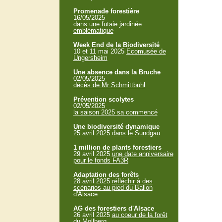
Promenade forestière
16/05/2025
dans une futaie jardinée
emblématique
Week End de la Biodiversité
10 et 11 mai 2025
Ecomusée de
Ungersheim
Une absence dans la Bruche
02/05/2025
décès de Mr Schmittbuhl
Prévention scolytes
02/05/2025
la saison 2025 sa commencé
Une biodiversité dynamique
25 avril 2025
dans le Sundgau
1 million de plants forestiers
29 avril 2025
une date anniversaire
pour le fonds FA3R
Adaptation des forêts
28 avril 2025
réfléchir à des
scénarios au pied du Ballon
d'Alsace
AG des forestiers d'Alsace
26 avril 2025
au coeur de la forêt
du Mollberg