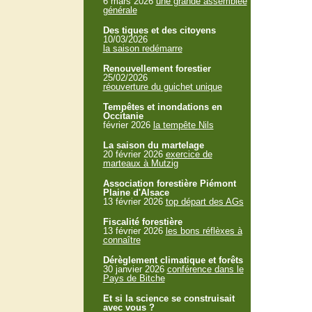
6 mars 2026
une grande assemblée
générale
Des tiques et des citoyens
10/03/2026
la saison redémarre
Renouvellement forestier
25/02/2026
réouverture du guichet unique
Tempêtes et inondations en
Occitanie
février 2026
la tempête Nils
La saison du martelage
20 février 2026
exercice de
marteaux à Mutzig
Association forestière Piémont
Plaine d'Alsace
13 février 2026
top départ des AGs
Fiscalité forestière
13 février 2026
les bons réflèxes à
connaître
Dérèglement climatique et forêts
30 janvier 2026
conférence dans le
Pays de Bitche
Et si la science se construisait
avec vous ?