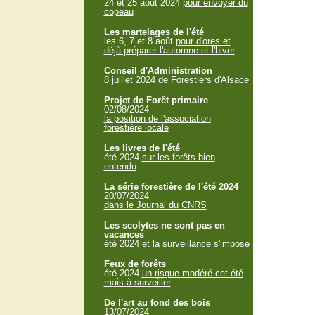
24 et 25 aout 2024
pour envoyer du
copeau
Les martelages de l'été
les 6, 7 et 8 août
pour d'ores et
déjà préparer l'automne et l'hiver
Conseil d'Administration
8 juillet 2024
de Forestiers d'Alsace
Projet de Forêt primaire
02/08/2024
la position de l'association
forestière locale
Les livres de l'été
été 2024
sur les forêts bien
entendu
La série forestière de l'été 2024
20/07/2024
dans le Journal du CNRS
Les scolytes ne sont pas en
vacances
été 2024
et la surveillance s'impose
Feux de forêts
été 2024
un risque modéré cet été
mais à surveiller
De l'art au fond des bois
13/07/2024