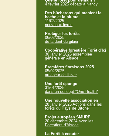
Quelle forêt pour demain ?
4 février 2025
débats à Nancy
Des bûcherons qui manient la
hache et la plume
11/02/2025
nouveaux livres
Protéger les forêts
06/02/2025
de la dent du gibier
Coopérative forestière Forêt d'Ici
30 janvier 2025
assemblée
générale en Alsace
Premières floraisons 2025
05/02/2025
au coeur de l'hiver
Une forêt éponge
31/01/2025
dans un concept "One Health"
Une nouvelle association en
28 janvier 2025
Actions dans les
forêts du Pays de Bitche
Projet européen SMURF
20 décembre 2024
avec les
Forestiers d'Alsace
La Forêt à écouter