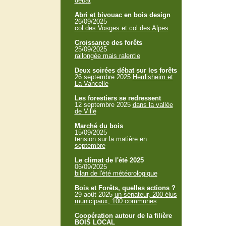
débat
Abri et bivouac en bois design
26/09/2025
col des Vosges et col des Alpes
Croissance des forêts
25/09/2025
rallongée mais ralentie
Deux soirées débat sur les forêts
26 septembre 2025
Herrlisheim et
La Vancelle
Les forestiers se redressent
12 septembre 2025
dans la vallée
de Villé
Marché du bois
15/09/2025
tension sur la matière en
septembre
Le climat de l'été 2025
06/09/2025
bilan de l'été météorologique
Bois et Forêts, quelles actions ?
29 août 2025
un sénateur, 200 élus
municipaux, 100 communes
Coopération autour de la filière
BOIS LOCAL