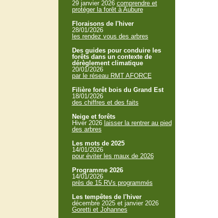
29 janvier 2026
comprendre et
protéger la forêt à Aubure
Floraisons de l'hiver
28/01/2026
les rendez vous des arbres
Des guides pour conduire les
forêts dans un contexte de
dérèglement climatique
20/01/2026
par le réseau RMT AFORCE
Filière forêt bois du Grand Est
18/01/2026
des chiffres et des faits
Neige et forêts
Hiver 2026
laisser la rentrer au pied
des arbres
Les mots de 2025
14/01/2026
pour éviter les maux de 2026
Programme 2026
14/01/2026
près de 15 RVs programmés
Les tempêtes de l'hiver
décembre 2025 et janvier 2026
Goretti et Johannes