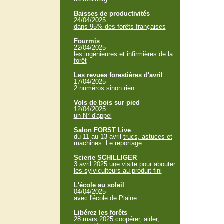
Baisses de productivités
24/04/2025
dans 95% des forêts françaises
Fourmis
22/04/2025
les ingénieures et infirmières de la
forêt
Les revues forestières d'avril
17/04/2025
2 numéros sinon rien
Vols de bois sur pied
12/04/2025
un N° d'appel
Salon FORST Live
du 11 au 13 avril
trucs, astuces et
machines. Le reportage
Scierie SCHILLIGER
3 avril 2025
une visite pour abouter
les sylviculteurs au produit fini
L'école au soleil
04/04/2025
avec l'école de Plaine
Libérez les forêts
28 mars 2025
coopérer, aider,