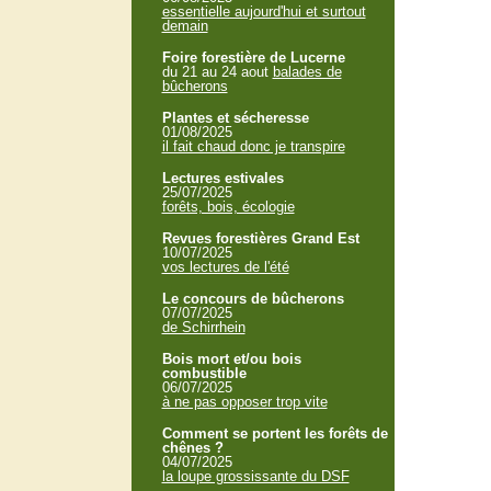
essentielle aujourd'hui et surtout
demain
Foire forestière de Lucerne
du 21 au 24 aout
balades de
bûcherons
Plantes et sécheresse
01/08/2025
il fait chaud donc je transpire
Lectures estivales
25/07/2025
forêts, bois, écologie
Revues forestières Grand Est
10/07/2025
vos lectures de l'été
Le concours de bûcherons
07/07/2025
de Schirrhein
Bois mort et/ou bois
combustible
06/07/2025
à ne pas opposer trop vite
Comment se portent les forêts de
chênes ?
04/07/2025
la loupe grossissante du DSF