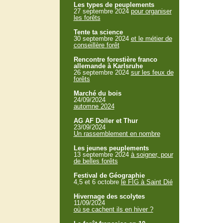
Les types de peuplements
27 septembre 2024
pour organiser
les forêts
Tente ta science
30 septembre 2024
et le métier de
conseillère forêt
Rencontre forestière franco
allemande à Karlsruhe
26 septembre 2024
sur les feux de
forêts
Marché du bois
24/09/2024
automne 2024
AG AF Doller et Thur
23/09/2024
Un rassemblement en nombre
Les jeunes peuplements
13 septembre 2024
à soigner, pour
de belles forêts
Festival de Géographie
4,5 et 6 octobre
le FIG à Saint Dié
Hivernage des scolytes
11/09/2024
où se cachent ils en hiver ?