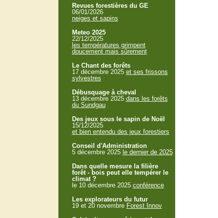
Revues forestières du GE
06/01/2026
neiges et sapins
Meteo 2025
22/12/2025
les températures grimpent
doucement mais sûrement
Le Chant des forêts
17 décembre 2025
et ses frissons
sylvestres
Débusquage à cheval
13 décembre 2025
dans les forêts
du Sundgau
Des jeux sous le sapin de Noël
15/12/2025
et bien entendu des jeux forestiers
Conseil d'Administration
5 décembre 2025
le dernier de 2025
Dans quelle mesure la filière
forêt - bois peut elle tempérer le
climat ?
le 10 décembre 2025
conférence
Les explorateurs du futur
19 et 20 novembre
Forest Innov