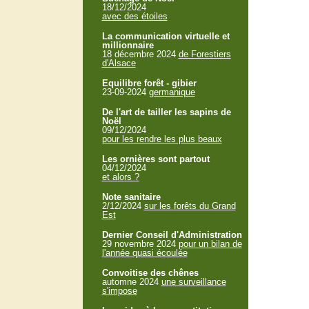
18/12/2024
avec des étoiles
La communication virtuelle et
millionnaire
18 décembre 2024
de Forestiers
d'Alsace
Equilibre forêt - gibier
23-09-2024
germanique
De l'art de tailler les sapins de
Noël
09/12/2024
pour les rendre les plus beaux
Les ornières sont partout
04/12/2024
et alors ?
Note sanitaire
2/12/2024
sur les forêts du Grand
Est
Dernier Conseil d'Administration
29 novembre 2024
pour un bilan de
l'année quasi écoulée
Convoitise des chênes
automne 2024
une surveillance
s'impose