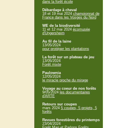
dans la forêt école
Débardage à cheval
18 et 19 mai 2024
championnat de
France dans les Vosges du Nord
WE de la biodiversité
11 et 12 mai 2024
écomusée
d'Ungersheim
Au fil de la laine
13/05/2024
pour protéger les plantations
La forêt sur un plateau de jeu
13/05/2024
Forêt mixte
Paulownia
12/05/2024
le miracle proche du mirage
Voyage au coeur de nos forêts
9/05/2024
les documentaires
d'ARTE
Retours sur coupes
mars 2024
5 coupes, 5 projets, 5
forêts
Revues forestières du printemps
23/04/2024
Forêt Mag et Parlons Forêts