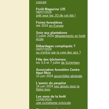
concert
Forêt Magazine 135
08/07/2024
prêt pour les JO de cet été !
Foires forestières
été 2024
en Europe
Soin aux plantations
2 juillet 2024
dégagements en forêt
école
Débardages compliqués ?
04/07/2024
ou s'enfuir par la voie des airs ?
Fête des bûcherons
les 5,6 et 7 juillet
de Schirrhein
Association forestière Centre
Haut Rhin
15 juin 2024
assemblée générale
L'avenir du peuplier
14 juin 2024
ses atouts pour la
filière bois
Les sons de la forêt
12/06/2024
une symphonie sylvicole