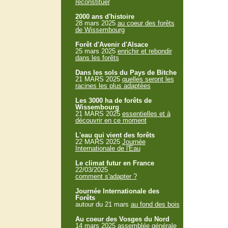
reconstituer
2000 ans d'histoire
28 mars 2025
au coeur des forêts
de Wissembourg
Forêt d'Avenir d'Alsace
25 mars 2025
enrichir et rebondir
dans les forêts
Dans les sols du Pays de Bitche
21 MARS 2025
quelles seront les
racines les plus adaptées
Les 3000 ha de forêts de
Wissembourg
21 MARS 2025
essentielles et à
découvrir en ce moment
L'eau qui vient des forêts
22 MARS 2025
Journée
Internationale de l'Eau
Le climat futur en France
22/03/2025
comment s'adapter ?
Journée Internationale des
Forêts
autour du 21 mars
au fond des bois
Au coeur des Vosges du Nord
14 mars 2025
assemblée générale