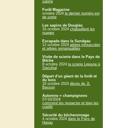
sapins
Forêt Magazine
octobre 2024
le dernier numéro est
de sortie
Les sapins de Douglas
16 octobre 2024
chatouillent les
nuages
Escapade dans le Sundgau
12 octobre 2024
arbres minuscules
et arbres remarquables
Visite de scierie dans le Pays de
Bitche
8 octobre 2024
la scierie Lejeune à
Siersthal
Départ d'un géant de la forêt et
du bois
10 octobre 2024
décès de JL
Besson
Automne = champignons
07/10/2024
comment les respecter et bien les
cueillir
Sécurité du bûcheronnage
4 octobre 2024
dans le Pays de
Hanau