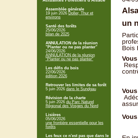
Actualités Forestiers d'Alsace
Als
Assemblée générale
19 juin 2026
Doller, Thur et
environs
un n
Santé des forêts
25/06/2026
Parti
bilan de 2025
profe
ANNULATION de la réunion
Bois 
"Planter ou ne pas planter"
24/06/2026
ANNULATION de la réunion
Vous
"Planter ou ne pas planter"
Respe
Les défis du bois
contr
22/06/2026
édition 2026
déco
Retrouver les limites de sa forêt
5 juin 2026
dans le Sundgau
Vous
Adéqu
Révision de la charte
5 juin 2026
du Parc Naturel
assur
Régional des Vosges du Nord
déco
Lisières
Vous 
05/06/2026
une frontière essentielle pour les
forêts
Les feux ce n'est pas que dans le
En in