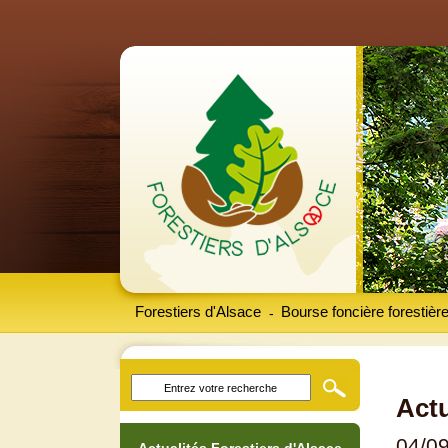
Forestiers d'Alsace
Bourse foncière forestièr
-
Actu
04/0