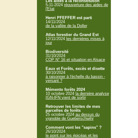
Les aides à la reconstitution
5-11-2024
réouverture des aides de
l'Etat
Henri PFEFFER est parti
14/11/2024
de la vallée de la Doller
Atlas forestier du Grand Est
12/11/2024
les dernières mises à
jour
Biodiversité
31/10/2024
COP N° 16 et situation en Alsace
Eaux et Forêts, excès et disette
30/10/2024
à raisonner à l'échelle du bassin -
versant ?
Mémento forêts 2024
10 octobre 2024
la dernière analyse
IGN-IFN vient de sortir
Retrouver les limites de mes
parcelles de forêts
25 octobre 2024
au dessus du
vignoble de Gueberschwihr
Comment vont les "sapins" ?
26/10/2024
le point sur les épicéas et les