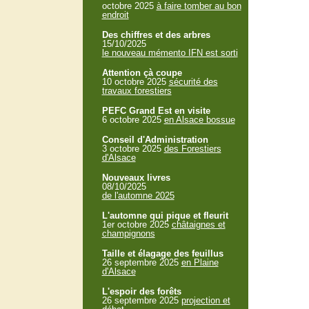
octobre 2025
à faire tomber au bon
endroit
Des chiffres et des arbres
15/10/2025
le nouveau mémento IFN est sorti
Attention çà coupe
10 octobre 2025
sécurité des
travaux forestiers
PEFC Grand Est en visite
6 octobre 2025
en Alsace bossue
Conseil d'Administration
3 octobre 2025
des Forestiers
d'Alsace
Nouveaux livres
08/10/2025
de l'automne 2025
L'automne qui pique et fleurit
1er octobre 2025
châtaignes et
champignons
Taille et élagage des feuillus
26 septembre 2025
en Plaine
d'Alsace
L'espoir des forêts
26 septembre 2025
projection et