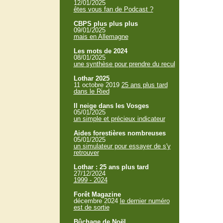
12/01/2025
êtes vous fan de Podcast ?
CBPS plus plus plus
09/01/2025
mais en Allemagne
Les mots de 2024
08/01/2025
une synthèse pour prendre du recul
Lothar 2025
11 octobre 2019
25 ans plus tard
dans le Ried
Il neige dans les Vosges
05/01/2025
un simple et précieux indicateur
Aides forestières nombreuses
05/01/2025
un simulateur pour essayer de s'y
retrouver
Lothar : 25 ans plus tard
27/12/2024
1999 - 2024
Forêt Magazine
décembre 2024
le dernier numéro
est de sortie
Bûchage de Noël