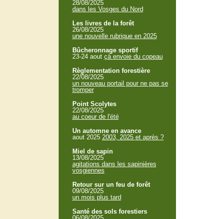
28/08/2025
dans les Vosges du Nord
Les livres de la forêt
26/08/2025
une nouvelle rubrique en 2025
Bûcheronnage sportif
23-24 aout
çà envoie du copeau
Règlementation forestière
22/08/2025
un nouveau portail pour ne pas se
tromper
Point Scolytes
22/08/2025
au coeur de l'été
Un automne en avance
aout 2025
2003, 2025 et après ?
Miel de sapin
13/08/2025
agitations dans les sapinières
vosgiennes
Retour sur un feu de forêt
09/08/2025
un mois plus tard
Santé des sols forestiers
06/08/2025