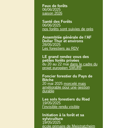
Feux de forêts
06/06/2025
saison 2026
Santé des Forêts
06/06/2025
nos forêts sont suivies de près
Assemblée générale de l'AF
Doller Thur et environs
28/05/2025
Les forestiers au RDV
LE grand rendez vous des
petites forêts privées
du 20 au 22 mai
dans le cadre du
projet européen SMURF
Foncier forestier du Pays de
Bitche
20 mai 2025
morcelé mais
améliorable pour une gestion
durable
Les sols forestiers du Ried
19/05/2025
l’invisible rendu visible
Initiation à la forêt et sa
sylviculture
19/05/2025
école primaire de Meistratzheim