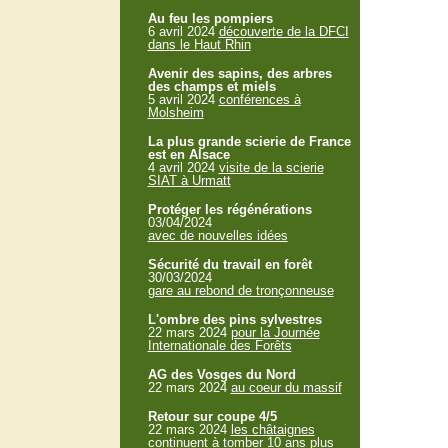
Au feu les pompiers
6 avril 2024
découverte de la DFCI
dans le Haut Rhin
Avenir des sapins, des arbres
des champs et miels
5 avril 2024
conférences à
Molsheim
La plus grande scierie de France
est en Alsace
4 avril 2024
visite de la scierie
SIAT à Urmatt
Protéger les régénérations
03/04/2024
avec de nouvelles idées
Sécurité du travail en forêt
30/03/2024
gare au rebond de tronçonneuse
L'ombre des pins sylvestres
22 mars 2024
pour la Journée
Internationale des Forêts
AG des Vosges du Nord
22 mars 2024
au coeur du massif
Retour sur coupe 4/5
22 mars 2024
les châtaignes
continuent à tomber 10 ans plus