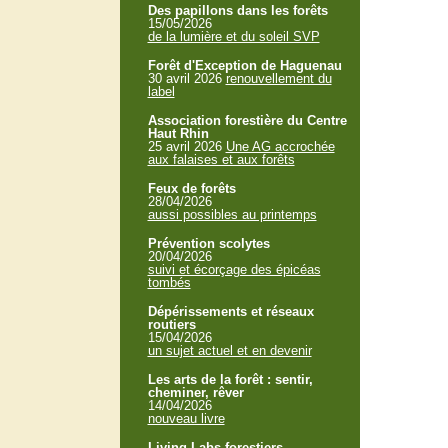
Des papillons dans les forêts
15/05/2026
de la lumière et du soleil SVP
Forêt d'Exception de Haguenau
30 avril 2026
renouvellement du
label
Association forestière du Centre
Haut Rhin
25 avril 2026
Une AG accrochée
aux falaises et aux forêts
Feux de forêts
28/04/2026
aussi possibles au printemps
Prévention scolytes
20/04/2026
suivi et écorçage des épicéas
tombés
Dépérissements et réseaux
routiers
15/04/2026
un sujet actuel et en devenir
Les arts de la forêt : sentir,
cheminer, rêver
14/04/2026
nouveau livre
Living Labs forestiers