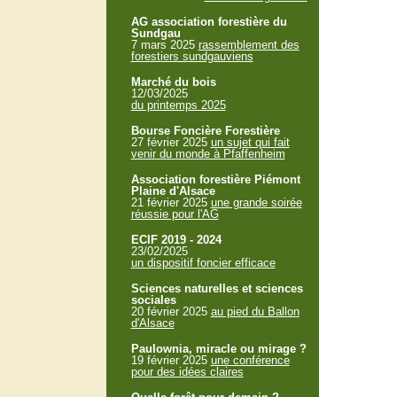
AG association forestière du
Sundgau
7 mars 2025
rassemblement des
forestiers sundgauviens
Marché du bois
12/03/2025
du printemps 2025
Bourse Foncière Forestière
27 février 2025
un sujet qui fait
venir du monde à Pfaffenheim
Association forestière Piémont
Plaine d'Alsace
21 février 2025
une grande soirée
réussie pour l'AG
ECIF 2019 - 2024
23/02/2025
un dispositif foncier efficace
Sciences naturelles et sciences
sociales
20 février 2025
au pied du Ballon
d'Alsace
Paulownia, miracle ou mirage ?
19 février 2025
une conférence
pour des idées claires