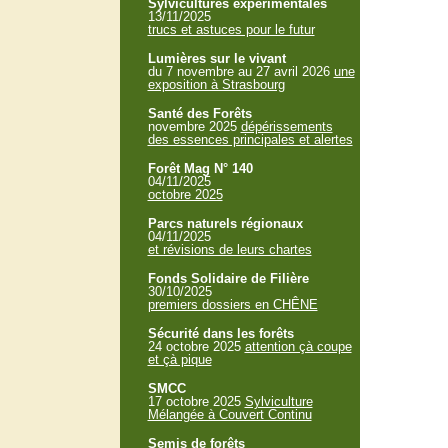
Sylvicultures expérimentales
13/11/2025
trucs et astuces pour le futur
Lumières sur le vivant
du 7 novembre au 27 avril 2026
une
exposition à Strasbourg
Santé des Forêts
novembre 2025
dépérissements
des essences principales et alertes
Forêt Mag N° 140
04/11/2025
octobre 2025
Parcs naturels régionaux
04/11/2025
et révisions de leurs chartes
Fonds Solidaire de Filière
30/10/2025
premiers dossiers en CHÊNE
Sécurité dans les forêts
24 octobre 2025
attention çà coupe
et çà pique
SMCC
17 octobre 2025
Sylviculture
Mélangée à Couvert Continu
Semis de forêts