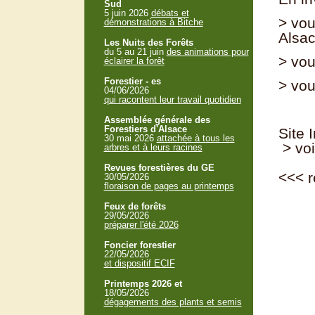
Sud
5 juin 2026
débats et
> vou
démonstrations à Bitche
Alsa
Les Nuits des Forêts
du 5 au 21 juin
des animations pour
> vou
éclairer la forêt
Forestier - es
> vou
04/06/2026
qui racontent leur travail quotidien
Assemblée générale des
Forestiers d'Alsace
Site 
30 mai 2026
attachée à tous les
> voi
arbres et à leurs racines
Revues forestières du GE
<<<
r
30/05/2026
floraison de pages au printemps
Feux de forêts
29/05/2026
préparer l'été 2026
Foncier forestier
22/05/2026
et dispositif ECIF
Printemps 2026 et
18/05/2026
dégagements des plants et semis