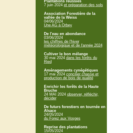
Plantations réussies
7 juin 2024
et préparation des sols
Association Forestière de la
vallée de la Weiss
04/06/2024
Une AG à Orbey
De l'eau en abondance
03/06/2024
les chiffres de l'hiver
météorologique et de l'année 2024
Cultiver le bon mélange
30 mai 2024
dans les forêts du
Ried
Aménagements cynégétiques
17 mai 2024
concilier chasse et
production de bois de qualité
Enrichir les forêts de la Haute
Bruche
24 MAI 2024
observer, réfléchir,
décider
De futurs forestiers en tournée en
Alsace
24/05/2024
du Forez aux Vosges
Reprise des plantations
15/05/2024