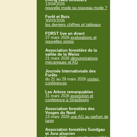
13/04/2026
nouvelle mode ou nouveau mode ?
Forêt et Bois
30/03/2026
les derniers chiffres et tableaux
FORST live en direct
27 mars 2026
explorations et
nouvelles pistes
Association forestière de la
vallée de la Weiss
21 mars 2026
démonstrations
mécaniques et AG
Journée Internationale des
Forêts
du 21 au 29 mars 2026
visites,
conférences
Les Arbres remarquables
31 mars 2026
exposition et
conférence à Strasbourg
Association forestière des
Vosges du Nord
13 mars 2026
une AG au parfum de
tanin
Association forestière Sundgau
et Jura alsacien