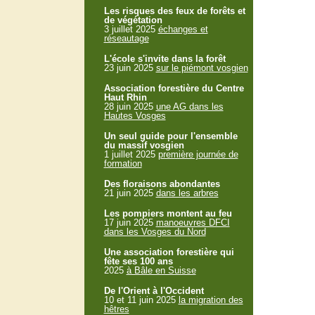
Les risques des feux de forêts et
de végétation
3 juillet 2025
échanges et
réseautage
L'école s'invite dans la forêt
23 juin 2025
sur le piémont vosgien
Association forestière du Centre
Haut Rhin
28 juin 2025
une AG dans les
Hautes Vosges
Un seul guide pour l'ensemble
du massif vosgien
1 juillet 2025
première journée de
formation
Des floraisons abondantes
21 juin 2025
dans les arbres
Les pompiers montent au feu
17 juin 2025
manoeuvres DFCI
dans les Vosges du Nord
Une association forestière qui
fête ses 100 ans
2025
à Bâle en Suisse
De l'Orient à l'Occident
10 et 11 juin 2025
la migration des
hêtres