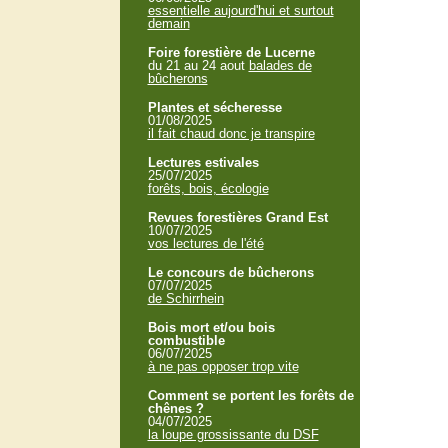
essentielle aujourd'hui et surtout
demain
Foire forestière de Lucerne
du 21 au 24 aout
balades de
bûcherons
Plantes et sécheresse
01/08/2025
il fait chaud donc je transpire
Lectures estivales
25/07/2025
forêts, bois, écologie
Revues forestières Grand Est
10/07/2025
vos lectures de l'été
Le concours de bûcherons
07/07/2025
de Schirrhein
Bois mort et/ou bois
combustible
06/07/2025
à ne pas opposer trop vite
Comment se portent les forêts de
chênes ?
04/07/2025
la loupe grossissante du DSF