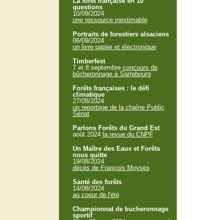
La forêt française en 10
questions
10/09/2024
une ressource inestimable
Portraits de forestiers alsaciens
06/09/2024
un livre papier et électronique
Timberfest
7 et 8 septembre
concours de
bûcheronnage à Sarrebourg
Forêts françaises : le défi
climatique
27/08/2024
un reportage de la chaîne Public
Sénat
Parlons Forêts du Grand Est
août 2024
la revue du CNPF
Un Maître des Eaux et Forêts
nous quitte
19/08/2024
décès de François Moyses
Santé des forêts
14/08/2024
au coeur de l'été
Championnat de bucheronnage
sportif