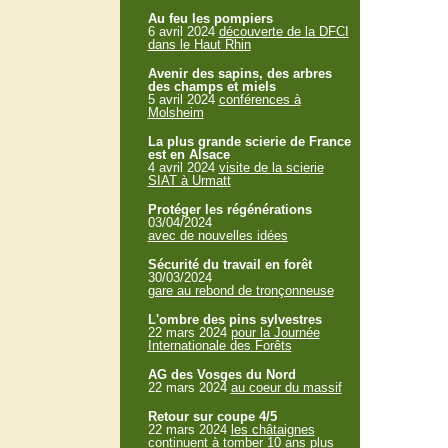
Au feu les pompiers
6 avril 2024
découverte de la DFCI
dans le Haut Rhin
Avenir des sapins, des arbres
des champs et miels
5 avril 2024
conférences à
Molsheim
La plus grande scierie de France
est en Alsace
4 avril 2024
visite de la scierie
SIAT à Urmatt
Protéger les régénérations
03/04/2024
avec de nouvelles idées
Sécurité du travail en forêt
30/03/2024
gare au rebond de tronçonneuse
L'ombre des pins sylvestres
22 mars 2024
pour la Journée
Internationale des Forêts
AG des Vosges du Nord
22 mars 2024
au coeur du massif
Retour sur coupe 4/5
22 mars 2024
les châtaignes
continuent à tomber 10 ans plus