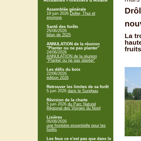
Actualités Forestiers d'Alsace
Drôl
Assemblée générale
19 juin 2026
Doller, Thur et
environs
nou
Santé des forêts
25/06/2026
La tr
bilan de 2025
haute
ANNULATION de la réunion
fruit
"Planter ou ne pas planter"
24/06/2026
ANNULATION de la réunion
"Planter ou ne pas planter"
Les défis du bois
22/06/2026
édition 2026
Retrouver les limites de sa forêt
5 juin 2026
dans le Sundgau
Révision de la charte
5 juin 2026
du Parc Naturel
Régional des Vosges du Nord
Lisières
05/06/2026
une frontière essentielle pour les
forêts
Les feux ce n'est pas que dans le