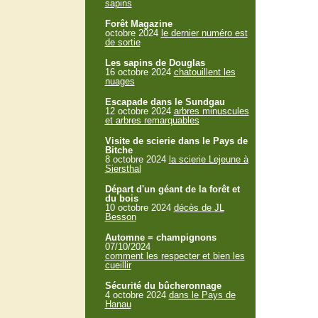
sapins
Forêt Magazine
octobre 2024
le dernier numéro est
de sortie
Les sapins de Douglas
16 octobre 2024
chatouillent les
nuages
Escapade dans le Sundgau
12 octobre 2024
arbres minuscules
et arbres remarquables
Visite de scierie dans le Pays de
Bitche
8 octobre 2024
la scierie Lejeune à
Siersthal
Départ d'un géant de la forêt et
du bois
10 octobre 2024
décès de JL
Besson
Automne = champignons
07/10/2024
comment les respecter et bien les
cueillir
Sécurité du bûcheronnage
4 octobre 2024
dans le Pays de
Hanau