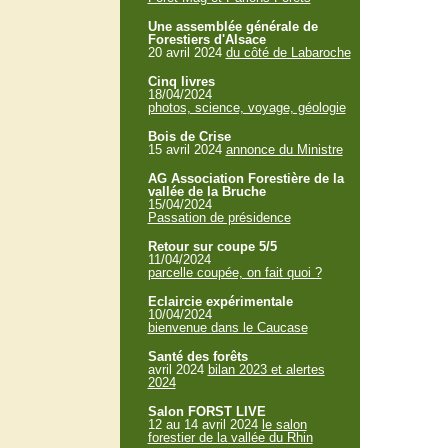
Une assemblée générale de
Forestiers d'Alsace
20 avril 2024
du côté de Labaroche
Cinq livres
18/04/2024
photos, science, voyage, géologie
Bois de Crise
15 avril 2024
annonce du Ministre
AG Association Forestière de la
vallée de la Bruche
15/04/2024
Passation de présidence
Retour sur coupe 5/5
11/04/2024
parcelle coupée, on fait quoi ?
Eclaircie expérimentale
10/04/2024
bienvenue dans le Caucase
Santé des forêts
avril 2024
bilan 2023 et alertes
2024
Salon FORST LIVE
12 au 14 avril 2024
le salon
forestier de la vallée du Rhin