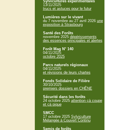
Sylvicultures expérimentales
13/11/2025
trucs et astuces pour le futur
Lumières sur le vivant
du 7 novembre au 27 avril 2026
une
exposition à Strasbourg
Santé des Forêts
novembre 2025
dépérissements
des essences principales et alertes
Forêt Mag N° 140
04/11/2025
octobre 2025
Parcs naturels régionaux
04/11/2025
et révisions de leurs chartes
Fonds Solidaire de Filière
30/10/2025
premiers dossiers en CHÊNE
Sécurité dans les forêts
24 octobre 2025
attention çà coupe
et çà pique
SMCC
17 octobre 2025
Sylviculture
Mélangée à Couvert Continu
Semis de forêts