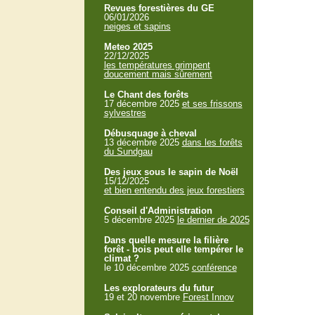
Revues forestières du GE
06/01/2026
neiges et sapins
Meteo 2025
22/12/2025
les températures grimpent
doucement mais sûrement
Le Chant des forêts
17 décembre 2025
et ses frissons
sylvestres
Débusquage à cheval
13 décembre 2025
dans les forêts
du Sundgau
Des jeux sous le sapin de Noël
15/12/2025
et bien entendu des jeux forestiers
Conseil d'Administration
5 décembre 2025
le dernier de 2025
Dans quelle mesure la filière
forêt - bois peut elle tempérer le
climat ?
le 10 décembre 2025
conférence
Les explorateurs du futur
19 et 20 novembre
Forest Innov