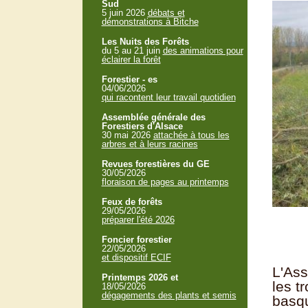
Sud
5 juin 2026
débats et
démonstrations à Bitche
Les Nuits des Forêts
du 5 au 21 juin
des animations pour
éclairer la forêt
Forestier - es
04/06/2026
qui racontent leur travail quotidien
Assemblée générale des
Forestiers d'Alsace
30 mai 2026
attachée à tous les
arbres et à leurs racines
Revues forestières du GE
30/05/2026
floraison de pages au printemps
Feux de forêts
29/05/2026
préparer l'été 2026
Foncier forestier
22/05/2026
et dispositif ECIF
L'Ass
Printemps 2026 et
les t
18/05/2026
dégagements des plants et semis
basq