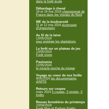
dans la forêt école
Débardage à cheval
18 et 19 mai 2024
championnat de
France dans les Vosges du Nord
WE de la biodiversité
11 et 12 mai 2024
écomusée
d'Ungersheim
Au fil de la laine
13/05/2024
pour protéger les plantations
La forêt sur un plateau de jeu
13/05/2024
Forêt mixte
Paulownia
12/05/2024
le miracle proche du mirage
Voyage au coeur de nos forêts
9/05/2024
les documentaires
d'ARTE
Retours sur coupes
mars 2024
5 coupes, 5 projets, 5
forêts
Revues forestières du printemps
23/04/2024
Forêt Mag et Parlons Forêts