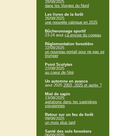
28/08/2025
dans les Vosges du Nord
Les livres de la forêt
26/08/2025
une nouvelle rubrique en 2025
Bûcheronnage sportif
23-24 aout
çà envoie du copeau
Règlementation forestière
22/08/2025
un nouveau portail pour ne pas se
tromper
Point Scolytes
22/08/2025
au coeur de l'été
Un automne en avance
aout 2025
2003, 2025 et après ?
Miel de sapin
13/08/2025
agitations dans les sapinières
vosgiennes
Retour sur un feu de forêt
09/08/2025
un mois plus tard
Santé des sols forestiers
06/08/2025