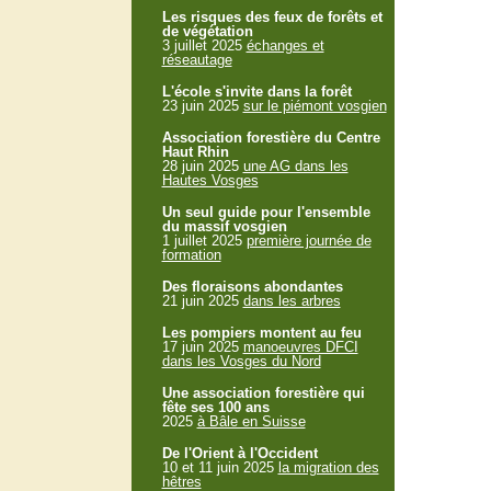
Les risques des feux de forêts et
de végétation
3 juillet 2025
échanges et
réseautage
L'école s'invite dans la forêt
23 juin 2025
sur le piémont vosgien
Association forestière du Centre
Haut Rhin
28 juin 2025
une AG dans les
Hautes Vosges
Un seul guide pour l'ensemble
du massif vosgien
1 juillet 2025
première journée de
formation
Des floraisons abondantes
21 juin 2025
dans les arbres
Les pompiers montent au feu
17 juin 2025
manoeuvres DFCI
dans les Vosges du Nord
Une association forestière qui
fête ses 100 ans
2025
à Bâle en Suisse
De l'Orient à l'Occident
10 et 11 juin 2025
la migration des
hêtres