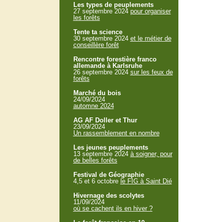
Les types de peuplements
27 septembre 2024
pour organiser
les forêts
Tente ta science
30 septembre 2024
et le métier de
conseillère forêt
Rencontre forestière franco
allemande à Karlsruhe
26 septembre 2024
sur les feux de
forêts
Marché du bois
24/09/2024
automne 2024
AG AF Doller et Thur
23/09/2024
Un rassemblement en nombre
Les jeunes peuplements
13 septembre 2024
à soigner, pour
de belles forêts
Festival de Géographie
4,5 et 6 octobre
le FIG à Saint Dié
Hivernage des scolytes
11/09/2024
où se cachent ils en hiver ?