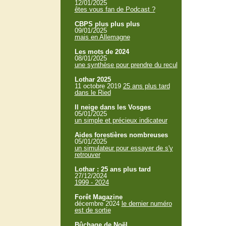
12/01/2025
êtes vous fan de Podcast ?
CBPS plus plus plus
09/01/2025
mais en Allemagne
Les mots de 2024
08/01/2025
une synthèse pour prendre du recul
Lothar 2025
11 octobre 2019
25 ans plus tard
dans le Ried
Il neige dans les Vosges
05/01/2025
un simple et précieux indicateur
Aides forestières nombreuses
05/01/2025
un simulateur pour essayer de s'y
retrouver
Lothar : 25 ans plus tard
27/12/2024
1999 - 2024
Forêt Magazine
décembre 2024
le dernier numéro
est de sortie
Bûchage de Noël