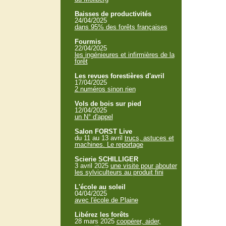
Baisses de productivités
24/04/2025
dans 95% des forêts françaises
Fourmis
22/04/2025
les ingénieures et infirmières de la
forêt
Les revues forestières d'avril
17/04/2025
2 numéros sinon rien
Vols de bois sur pied
12/04/2025
un N° d'appel
Salon FORST Live
du 11 au 13 avril
trucs, astuces et
machines. Le reportage
Scierie SCHILLIGER
3 avril 2025
une visite pour abouter
les sylviculteurs au produit fini
L'école au soleil
04/04/2025
avec l'école de Plaine
Libérez les forêts
28 mars 2025
coopérer, aider,