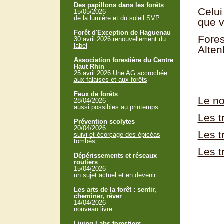
Des papillons dans les forêts
Celui
15/05/2026
de la lumière et du soleil SVP
que v
Forêt d'Exception de Haguenau
Fores
30 avril 2026
renouvellement du
label
Alten
Association forestière du Centre
Haut Rhin
25 avril 2026
Une AG accrochée
aux falaises et aux forêts
Feux de forêts
Le no
28/04/2026
aussi possibles au printemps
Les t
Prévention scolytes
20/04/2026
Les t
suivi et écorçage des épicéas
tombés
Les t
Dépérissements et réseaux
routiers
15/04/2026
un sujet actuel et en devenir
Les arts de la forêt : sentir,
cheminer, rêver
14/04/2026
nouveau livre
Living Labs forestiers