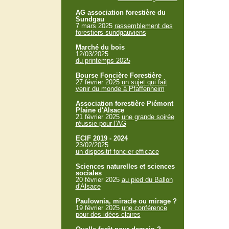
AG association forestière du
Sundgau
7 mars 2025
rassemblement des
forestiers sundgauviens
Marché du bois
12/03/2025
du printemps 2025
Bourse Foncière Forestière
27 février 2025
un sujet qui fait
venir du monde à Pfaffenheim
Association forestière Piémont
Plaine d'Alsace
21 février 2025
une grande soirée
réussie pour l'AG
ECIF 2019 - 2024
23/02/2025
un dispositif foncier efficace
Sciences naturelles et sciences
sociales
20 février 2025
au pied du Ballon
d'Alsace
Paulownia, miracle ou mirage ?
19 février 2025
une conférence
pour des idées claires