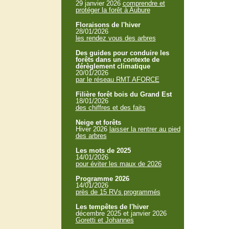
29 janvier 2026
comprendre et
protéger la forêt à Aubure
Floraisons de l'hiver
28/01/2026
les rendez vous des arbres
Des guides pour conduire les
forêts dans un contexte de
dérèglement climatique
20/01/2026
par le réseau RMT AFORCE
Filière forêt bois du Grand Est
18/01/2026
des chiffres et des faits
Neige et forêts
Hiver 2026
laisser la rentrer au pied
des arbres
Les mots de 2025
14/01/2026
pour éviter les maux de 2026
Programme 2026
14/01/2026
près de 15 RVs programmés
Les tempêtes de l'hiver
décembre 2025 et janvier 2026
Goretti et Johannes