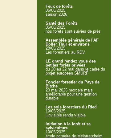
Feux de forêts
06/06/2025
saison 2026
Santé des Forêts
06/06/2025
nos forêts sont suivies de près
Assemblée générale de l'AF
Doller Thur et environs
28/05/2025
Les forestiers au RDV
LE grand rendez vous des
petites forêts privées
du 20 au 22 mai
dans le cadre du
projet européen SMURF
Foncier forestier du Pays de
Bitche
20 mai 2025
morcelé mais
améliorable pour une gestion
durable
Les sols forestiers du Ried
19/05/2025
l’invisible rendu visible
Initiation à la forêt et sa
sylviculture
19/05/2025
école primaire de Meistratzheim