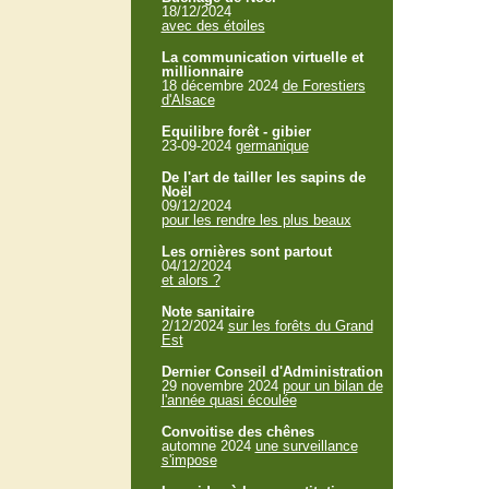
18/12/2024
avec des étoiles
La communication virtuelle et
millionnaire
18 décembre 2024
de Forestiers
d'Alsace
Equilibre forêt - gibier
23-09-2024
germanique
De l'art de tailler les sapins de
Noël
09/12/2024
pour les rendre les plus beaux
Les ornières sont partout
04/12/2024
et alors ?
Note sanitaire
2/12/2024
sur les forêts du Grand
Est
Dernier Conseil d'Administration
29 novembre 2024
pour un bilan de
l'année quasi écoulée
Convoitise des chênes
automne 2024
une surveillance
s'impose