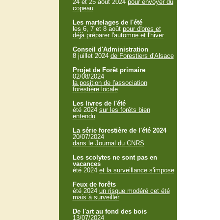
24 et 25 aout 2024
pour envoyer du
copeau
Les martelages de l'été
les 6, 7 et 8 août
pour d'ores et
déjà préparer l'automne et l'hiver
Conseil d'Administration
8 juillet 2024
de Forestiers d'Alsace
Projet de Forêt primaire
02/08/2024
la position de l'association
forestière locale
Les livres de l'été
été 2024
sur les forêts bien
entendu
La série forestière de l'été 2024
20/07/2024
dans le Journal du CNRS
Les scolytes ne sont pas en
vacances
été 2024
et la surveillance s'impose
Feux de forêts
été 2024
un risque modéré cet été
mais à surveiller
De l'art au fond des bois
13/07/2024