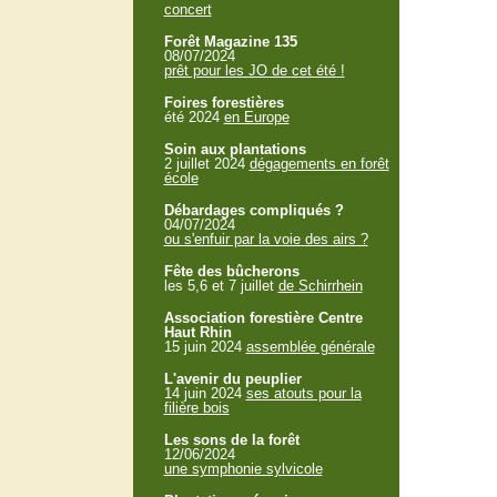
concert
Forêt Magazine 135
08/07/2024
prêt pour les JO de cet été !
Foires forestières
été 2024
en Europe
Soin aux plantations
2 juillet 2024
dégagements en forêt
école
Débardages compliqués ?
04/07/2024
ou s'enfuir par la voie des airs ?
Fête des bûcherons
les 5,6 et 7 juillet
de Schirrhein
Association forestière Centre
Haut Rhin
15 juin 2024
assemblée générale
L'avenir du peuplier
14 juin 2024
ses atouts pour la
filière bois
Les sons de la forêt
12/06/2024
une symphonie sylvicole