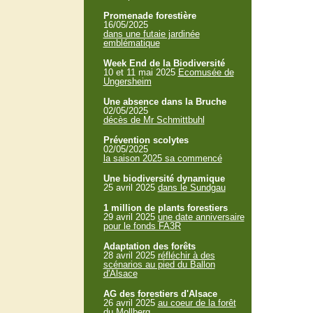
Promenade forestière
16/05/2025
dans une futaie jardinée
emblématique
Week End de la Biodiversité
10 et 11 mai 2025
Ecomusée de
Ungersheim
Une absence dans la Bruche
02/05/2025
décès de Mr Schmittbuhl
Prévention scolytes
02/05/2025
la saison 2025 sa commencé
Une biodiversité dynamique
25 avril 2025
dans le Sundgau
1 million de plants forestiers
29 avril 2025
une date anniversaire
pour le fonds FA3R
Adaptation des forêts
28 avril 2025
réfléchir à des
scénarios au pied du Ballon
d'Alsace
AG des forestiers d'Alsace
26 avril 2025
au coeur de la forêt
du Mollberg