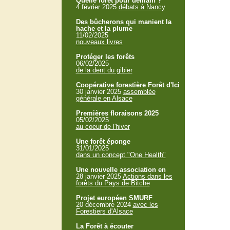
Quelle forêt pour demain ?
4 février 2025
débats à Nancy
Des bûcherons qui manient la
hache et la plume
11/02/2025
nouveaux livres
Protéger les forêts
06/02/2025
de la dent du gibier
Coopérative forestière Forêt d'Ici
30 janvier 2025
assemblée
générale en Alsace
Premières floraisons 2025
05/02/2025
au coeur de l'hiver
Une forêt éponge
31/01/2025
dans un concept "One Health"
Une nouvelle association en
28 janvier 2025
Actions dans les
forêts du Pays de Bitche
Projet européen SMURF
20 décembre 2024
avec les
Forestiers d'Alsace
La Forêt à écouter