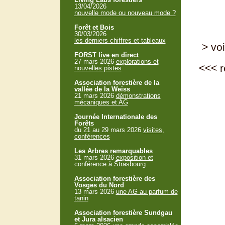
13/04/2026
nouvelle mode ou nouveau mode ?
Forêt et Bois
30/03/2026
les derniers chiffres et tableaux
> voi
FORST live en direct
27 mars 2026
explorations et
<<<
r
nouvelles pistes
Association forestière de la
vallée de la Weiss
21 mars 2026
démonstrations
mécaniques et AG
Journée Internationale des
Forêts
du 21 au 29 mars 2026
visites,
conférences
Les Arbres remarquables
31 mars 2026
exposition et
conférence à Strasbourg
Association forestière des
Vosges du Nord
13 mars 2026
une AG au parfum de
tanin
Association forestière Sundgau
et Jura alsacien