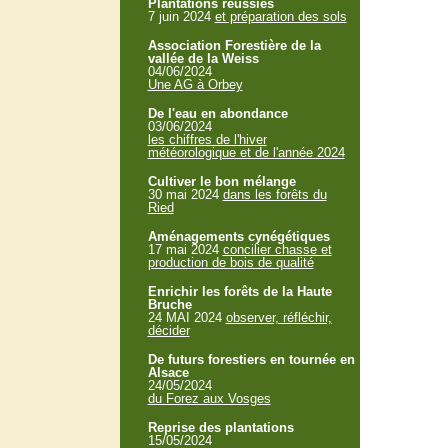
Plantations réussies
7 juin 2024
et préparation des sols
Association Forestière de la
vallée de la Weiss
04/06/2024
Une AG à Orbey
De l'eau en abondance
03/06/2024
les chiffres de l'hiver
météorologique et de l'année 2024
Cultiver le bon mélange
30 mai 2024
dans les forêts du
Ried
Aménagements cynégétiques
17 mai 2024
concilier chasse et
production de bois de qualité
Enrichir les forêts de la Haute
Bruche
24 MAI 2024
observer, réfléchir,
décider
De futurs forestiers en tournée en
Alsace
24/05/2024
du Forez aux Vosges
Reprise des plantations
15/05/2024