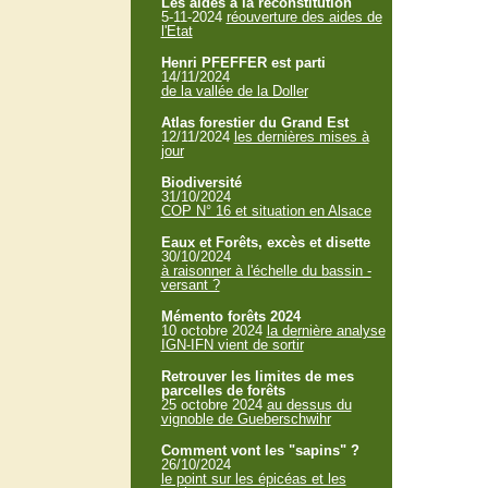
Les aides à la reconstitution
5-11-2024
réouverture des aides de
l'Etat
Henri PFEFFER est parti
14/11/2024
de la vallée de la Doller
Atlas forestier du Grand Est
12/11/2024
les dernières mises à
jour
Biodiversité
31/10/2024
COP N° 16 et situation en Alsace
Eaux et Forêts, excès et disette
30/10/2024
à raisonner à l'échelle du bassin -
versant ?
Mémento forêts 2024
10 octobre 2024
la dernière analyse
IGN-IFN vient de sortir
Retrouver les limites de mes
parcelles de forêts
25 octobre 2024
au dessus du
vignoble de Gueberschwihr
Comment vont les "sapins" ?
26/10/2024
le point sur les épicéas et les