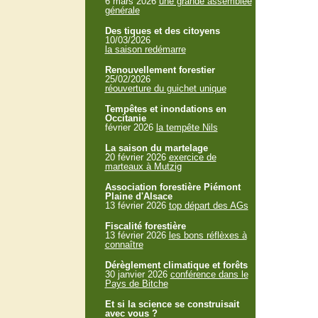
6 mars 2026
une grande assemblée
générale
Des tiques et des citoyens
10/03/2026
la saison redémarre
Renouvellement forestier
25/02/2026
réouverture du guichet unique
Tempêtes et inondations en
Occitanie
février 2026
la tempête Nils
La saison du martelage
20 février 2026
exercice de
marteaux à Mutzig
Association forestière Piémont
Plaine d'Alsace
13 février 2026
top départ des AGs
Fiscalité forestière
13 février 2026
les bons réflèxes à
connaître
Dérèglement climatique et forêts
30 janvier 2026
conférence dans le
Pays de Bitche
Et si la science se construisait
avec vous ?