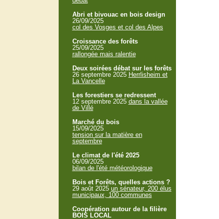
débat
Abri et bivouac en bois design
26/09/2025
col des Vosges et col des Alpes
Croissance des forêts
25/09/2025
rallongée mais ralentie
Deux soirées débat sur les forêts
26 septembre 2025
Herrlisheim et
La Vancelle
Les forestiers se redressent
12 septembre 2025
dans la vallée
de Villé
Marché du bois
15/09/2025
tension sur la matière en
septembre
Le climat de l'été 2025
06/09/2025
bilan de l'été météorologique
Bois et Forêts, quelles actions ?
29 août 2025
un sénateur, 200 élus
municipaux, 100 communes
Coopération autour de la filière
BOIS LOCAL