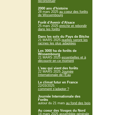
reconstituer
2000 ans d'histoire
28 mars 2025
au coeur des forêts
de Wissembourg
Forêt d'Avenir d'Alsace
25 mars 2025
enrichir et rebondir
dans les forêts
Dans les sols du Pays de Bitche
21 MARS 2025
quelles seront les
racines les plus adaptées
Les 3000 ha de forêts de
Wissembourg
21 MARS 2025
essentielles et à
découvrir en ce moment
L'eau qui vient des forêts
22 MARS 2025
Journée
Internationale de l'Eau
Le climat futur en France
22/03/2025
comment s'adapter ?
Journée Internationale des
Forêts
autour du 21 mars
au fond des bois
Au coeur des Vosges du Nord
14 mars 2025
assemblée générale