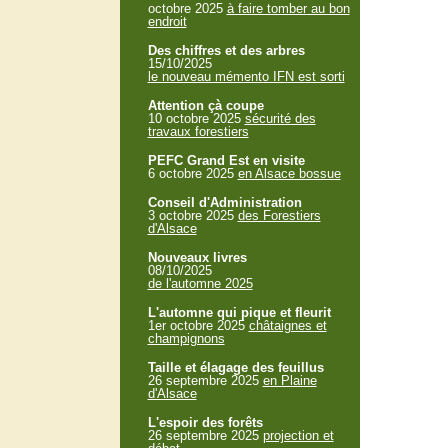
octobre 2025
à faire tomber au bon
endroit
Des chiffres et des arbres
15/10/2025
le nouveau mémento IFN est sorti
Attention çà coupe
10 octobre 2025
sécurité des
travaux forestiers
PEFC Grand Est en visite
6 octobre 2025
en Alsace bossue
Conseil d'Administration
3 octobre 2025
des Forestiers
d'Alsace
Nouveaux livres
08/10/2025
de l'automne 2025
L'automne qui pique et fleurit
1er octobre 2025
châtaignes et
champignons
Taille et élagage des feuillus
26 septembre 2025
en Plaine
d'Alsace
L'espoir des forêts
26 septembre 2025
projection et