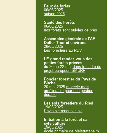
Feux de forêts
06/06/2025
saison 2026
Santé des Forêts
06/06/2025
nos forêts sont suivies de près
Assemblée générale de l'AF
Doller Thur et environs
28/05/2025
Les forestiers au RDV
LE grand rendez vous des
petites forêts privées
du 20 au 22 mai
dans le cadre du
projet européen SMURF
Foncier forestier du Pays de
Bitche
20 mai 2025
morcelé mais
améliorable pour une gestion
durable
Les sols forestiers du Ried
19/05/2025
l’invisible rendu visible
Initiation à la forêt et sa
sylviculture
19/05/2025
école primaire de Meistratzheim