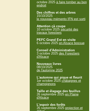
octobre 2025
à faire tomber au bon
endroit
Des chiffres et des arbres
15/10/2025
le nouveau mémento IFN est sorti
Attention çà coupe
10 octobre 2025
sécurité des
travaux forestiers
PEFC Grand Est en visite
6 octobre 2025
en Alsace bossue
Conseil d'Administration
3 octobre 2025
des Forestiers
d'Alsace
Nouveaux livres
08/10/2025
de l'automne 2025
L'automne qui pique et fleurit
1er octobre 2025
châtaignes et
champignons
Taille et élagage des feuillus
26 septembre 2025
en Plaine
d'Alsace
L'espoir des forêts
26 septembre 2025
projection et