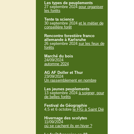
Les types de peuplements
27 septembre 2024
pour organiser
les forêts
Tente ta science
30 septembre 2024
et le métier de
conseillère forêt
Rencontre forestière franco
allemande à Karlsruhe
26 septembre 2024
sur les feux de
forêts
Marché du bois
24/09/2024
automne 2024
AG AF Doller et Thur
23/09/2024
Un rassemblement en nombre
Les jeunes peuplements
13 septembre 2024
à soigner, pour
de belles forêts
Festival de Géographie
4,5 et 6 octobre
le FIG à Saint Dié
Hivernage des scolytes
11/09/2024
où se cachent ils en hiver ?