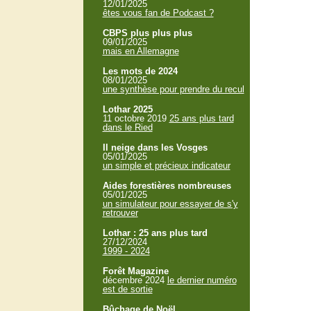
12/01/2025
êtes vous fan de Podcast ?
CBPS plus plus plus
09/01/2025
mais en Allemagne
Les mots de 2024
08/01/2025
une synthèse pour prendre du recul
Lothar 2025
11 octobre 2019
25 ans plus tard
dans le Ried
Il neige dans les Vosges
05/01/2025
un simple et précieux indicateur
Aides forestières nombreuses
05/01/2025
un simulateur pour essayer de s'y
retrouver
Lothar : 25 ans plus tard
27/12/2024
1999 - 2024
Forêt Magazine
décembre 2024
le dernier numéro
est de sortie
Bûchage de Noël