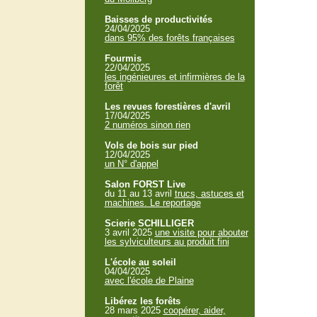
Baisses de productivités
24/04/2025
dans 95% des forêts françaises
Fourmis
22/04/2025
les ingénieures et infirmières de la
forêt
Les revues forestières d'avril
17/04/2025
2 numéros sinon rien
Vols de bois sur pied
12/04/2025
un N° d'appel
Salon FORST Live
du 11 au 13 avril
trucs, astuces et
machines. Le reportage
Scierie SCHILLIGER
3 avril 2025
une visite pour abouter
les sylviculteurs au produit fini
L'école au soleil
04/04/2025
avec l'école de Plaine
Libérez les forêts
28 mars 2025
coopérer, aider,