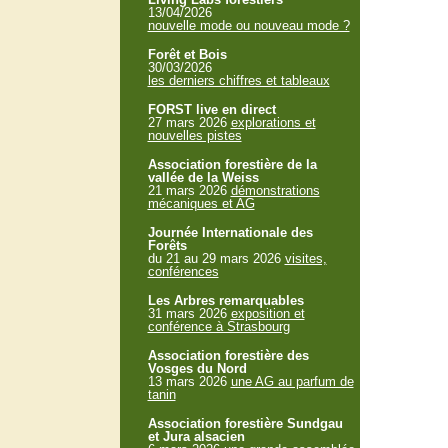
13/04/2026
nouvelle mode ou nouveau mode ?
Forêt et Bois
30/03/2026
les derniers chiffres et tableaux
FORST live en direct
27 mars 2026
explorations et
nouvelles pistes
Association forestière de la
vallée de la Weiss
21 mars 2026
démonstrations
mécaniques et AG
Journée Internationale des
Forêts
du 21 au 29 mars 2026
visites,
conférences
Les Arbres remarquables
31 mars 2026
exposition et
conférence à Strasbourg
Association forestière des
Vosges du Nord
13 mars 2026
une AG au parfum de
tanin
Association forestière Sundgau
et Jura alsacien