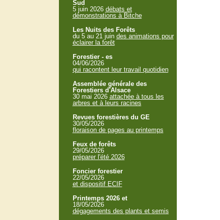
Sud
5 juin 2026
débats et
démonstrations à Bitche
Les Nuits des Forêts
du 5 au 21 juin
des animations pour
éclairer la forêt
Forestier - es
04/06/2026
qui racontent leur travail quotidien
Assemblée générale des
Forestiers d'Alsace
30 mai 2026
attachée à tous les
arbres et à leurs racines
Revues forestières du GE
30/05/2026
floraison de pages au printemps
Feux de forêts
29/05/2026
préparer l'été 2026
Foncier forestier
22/05/2026
et dispositif ECIF
Printemps 2026 et
18/05/2026
dégagements des plants et semis