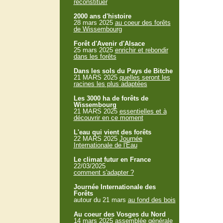
reconstituer
2000 ans d'histoire
28 mars 2025
au coeur des forêts
de Wissembourg
Forêt d'Avenir d'Alsace
25 mars 2025
enrichir et rebondir
dans les forêts
Dans les sols du Pays de Bitche
21 MARS 2025
quelles seront les
racines les plus adaptées
Les 3000 ha de forêts de
Wissembourg
21 MARS 2025
essentielles et à
découvrir en ce moment
L'eau qui vient des forêts
22 MARS 2025
Journée
Internationale de l'Eau
Le climat futur en France
22/03/2025
comment s'adapter ?
Journée Internationale des
Forêts
autour du 21 mars
au fond des bois
Au coeur des Vosges du Nord
14 mars 2025
assemblée générale