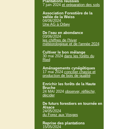
Plantations réussies
7 juin 2024
et préparation des sols
Association Forestière de la
vallée de la Weiss
04/06/2024
Une AG à Orbey
De l'eau en abondance
03/06/2024
les chiffres de l'hiver
météorologique et de l'année 2024
Cultiver le bon mélange
30 mai 2024
dans les forêts du
Ried
Aménagements cynégétiques
17 mai 2024
concilier chasse et
production de bois de qualité
Enrichir les forêts de la Haute
Bruche
24 MAI 2024
observer, réfléchir,
décider
De futurs forestiers en tournée en
Alsace
24/05/2024
du Forez aux Vosges
Reprise des plantations
15/05/2024