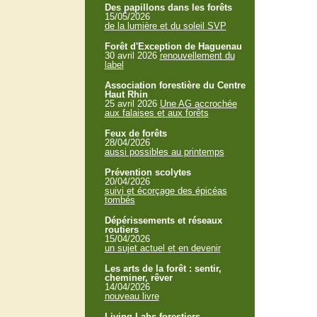
Des papillons dans les forêts
15/05/2026
de la lumière et du soleil SVP
Forêt d'Exception de Haguenau
30 avril 2026
renouvellement du
label
Association forestière du Centre
Haut Rhin
25 avril 2026
Une AG accrochée
aux falaises et aux forêts
Feux de forêts
28/04/2026
aussi possibles au printemps
Prévention scolytes
20/04/2026
suivi et écorçage des épicéas
tombés
Dépérissements et réseaux
routiers
15/04/2026
un sujet actuel et en devenir
Les arts de la forêt : sentir,
cheminer, rêver
14/04/2026
nouveau livre
Living Labs forestiers