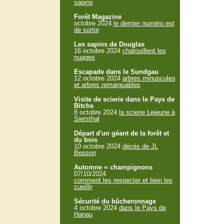
sapins
Forêt Magazine
octobre 2024
le dernier numéro est
de sortie
Les sapins de Douglas
16 octobre 2024
chatouillent les
nuages
Escapade dans le Sundgau
12 octobre 2024
arbres minuscules
et arbres remarquables
Visite de scierie dans le Pays de
Bitche
8 octobre 2024
la scierie Lejeune à
Siersthal
Départ d'un géant de la forêt et
du bois
10 octobre 2024
décès de JL
Besson
Automne = champignons
07/10/2024
comment les respecter et bien les
cueillir
Sécurité du bûcheronnage
4 octobre 2024
dans le Pays de
Hanau