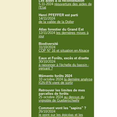
Les aides à la reconstitution
5-11-2024
réouverture des aides de
l'Etat
Henri PFEFFER est parti
14/11/2024
de la vallée de la Doller
Atlas forestier du Grand Est
12/11/2024
les dernières mises à
jour
Biodiversité
31/10/2024
COP N° 16 et situation en Alsace
Eaux et Forêts, excès et disette
30/10/2024
à raisonner à l'échelle du bassin -
versant ?
Mémento forêts 2024
10 octobre 2024
la dernière analyse
IGN-IFN vient de sortir
Retrouver les limites de mes
parcelles de forêts
25 octobre 2024
au dessus du
vignoble de Gueberschwihr
Comment vont les "sapins" ?
26/10/2024
le point sur les épicéas et les