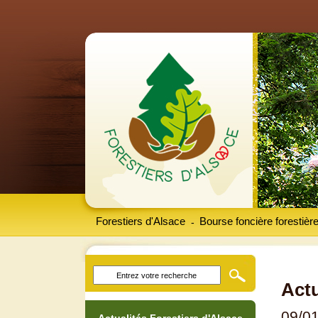
Forestiers d'Alsace
Bourse foncière forestièr
-
Actu
09/0