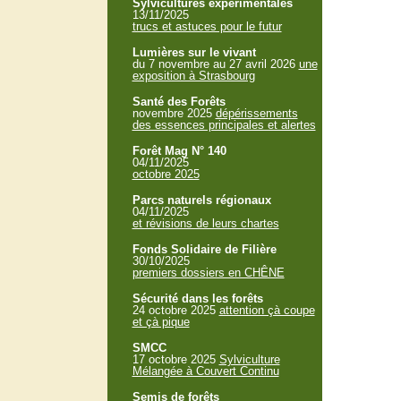
Sylvicultures expérimentales
13/11/2025
trucs et astuces pour le futur
Lumières sur le vivant
du 7 novembre au 27 avril 2026
une
exposition à Strasbourg
Santé des Forêts
novembre 2025
dépérissements
des essences principales et alertes
Forêt Mag N° 140
04/11/2025
octobre 2025
Parcs naturels régionaux
04/11/2025
et révisions de leurs chartes
Fonds Solidaire de Filière
30/10/2025
premiers dossiers en CHÊNE
Sécurité dans les forêts
24 octobre 2025
attention çà coupe
et çà pique
SMCC
17 octobre 2025
Sylviculture
Mélangée à Couvert Continu
Semis de forêts