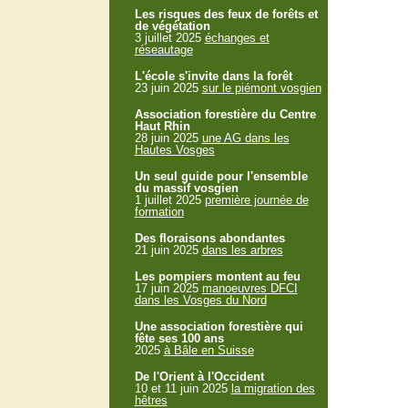
Les risques des feux de forêts et
de végétation
3 juillet 2025
échanges et
réseautage
L'école s'invite dans la forêt
23 juin 2025
sur le piémont vosgien
Association forestière du Centre
Haut Rhin
28 juin 2025
une AG dans les
Hautes Vosges
Un seul guide pour l'ensemble
du massif vosgien
1 juillet 2025
première journée de
formation
Des floraisons abondantes
21 juin 2025
dans les arbres
Les pompiers montent au feu
17 juin 2025
manoeuvres DFCI
dans les Vosges du Nord
Une association forestière qui
fête ses 100 ans
2025
à Bâle en Suisse
De l'Orient à l'Occident
10 et 11 juin 2025
la migration des
hêtres