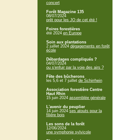
concert
Forêt Magazine 135
08/07/2024
prêt pour les JO de cet été !
Foires forestières
été 2024
en Europe
Soin aux plantations
2 juillet 2024
dégagements en forêt
école
Débardages compliqués ?
04/07/2024
ou s'enfuir par la voie des airs ?
Fête des bûcherons
les 5,6 et 7 juillet
de Schirrhein
Association forestière Centre
Haut Rhin
15 juin 2024
assemblée générale
L'avenir du peuplier
14 juin 2024
ses atouts pour la
filière bois
Les sons de la forêt
12/06/2024
une symphonie sylvicole