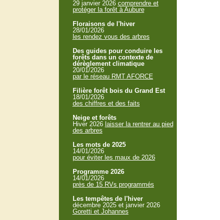
29 janvier 2026
comprendre et
protéger la forêt à Aubure
Floraisons de l'hiver
28/01/2026
les rendez vous des arbres
Des guides pour conduire les
forêts dans un contexte de
dérèglement climatique
20/01/2026
par le réseau RMT AFORCE
Filière forêt bois du Grand Est
18/01/2026
des chiffres et des faits
Neige et forêts
Hiver 2026
laisser la rentrer au pied
des arbres
Les mots de 2025
14/01/2026
pour éviter les maux de 2026
Programme 2026
14/01/2026
près de 15 RVs programmés
Les tempêtes de l'hiver
décembre 2025 et janvier 2026
Goretti et Johannes