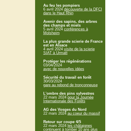
Au feu les pompiers
6 avril 2024
découverte de la DFCI
dans le Haut Rhin
Avenir des sapins, des arbres
des champs et miels
5 avril 2024
conférences à
Molsheim
La plus grande scierie de France
est en Alsace
4 avril 2024
visite de la scierie
SIAT à Urmatt
Protéger les régénérations
03/04/2024
avec de nouvelles idées
Sécurité du travail en forêt
30/03/2024
gare au rebond de tronçonneuse
L'ombre des pins sylvestres
22 mars 2024
pour la Journée
Internationale des Forêts
AG des Vosges du Nord
22 mars 2024
au coeur du massif
Retour sur coupe 4/5
22 mars 2024
les châtaignes
continuent à tomber 10 ans plus