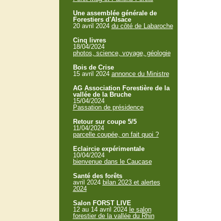
Une assemblée générale de
Forestiers d'Alsace
20 avril 2024
du côté de Labaroche
Cinq livres
18/04/2024
photos, science, voyage, géologie
Bois de Crise
15 avril 2024
annonce du Ministre
AG Association Forestière de la
vallée de la Bruche
15/04/2024
Passation de présidence
Retour sur coupe 5/5
11/04/2024
parcelle coupée, on fait quoi ?
Eclaircie expérimentale
10/04/2024
bienvenue dans le Caucase
Santé des forêts
avril 2024
bilan 2023 et alertes
2024
Salon FORST LIVE
12 au 14 avril 2024
le salon
forestier de la vallée du Rhin