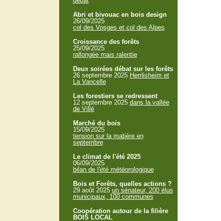
débat
Abri et bivouac en bois design
26/09/2025
col des Vosges et col des Alpes
Croissance des forêts
25/09/2025
rallongée mais ralentie
Deux soirées débat sur les forêts
26 septembre 2025
Herrlisheim et
La Vancelle
Les forestiers se redressent
12 septembre 2025
dans la vallée
de Villé
Marché du bois
15/09/2025
tension sur la matière en
septembre
Le climat de l'été 2025
06/09/2025
bilan de l'été météorologique
Bois et Forêts, quelles actions ?
29 août 2025
un sénateur, 200 élus
municipaux, 100 communes
Coopération autour de la filière
BOIS LOCAL