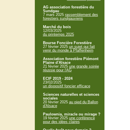
AG association forestière du
Sundgau
7 mars 2025
rassemblement des
forestiers sundgauviens
Marché du bois
12/03/2025
du printemps 2025
Bourse Foncière Forestière
27 février 2025
un sujet qui fait
venir du monde à Pfaffenheim
Association forestière Piémont
Plaine d'Alsace
21 février 2025
une grande soirée
réussie pour l'AG
ECIF 2019 - 2024
23/02/2025
un dispositif foncier efficace
Sciences naturelles et sciences
sociales
20 février 2025
au pied du Ballon
d'Alsace
Paulownia, miracle ou mirage ?
19 février 2025
une conférence
pour des idées claires