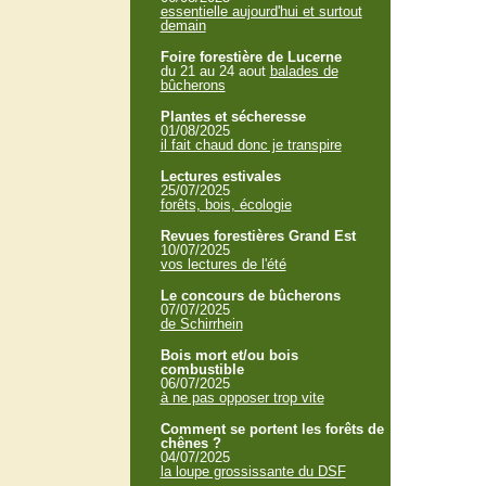
essentielle aujourd'hui et surtout
demain
Foire forestière de Lucerne
du 21 au 24 aout
balades de
bûcherons
Plantes et sécheresse
01/08/2025
il fait chaud donc je transpire
Lectures estivales
25/07/2025
forêts, bois, écologie
Revues forestières Grand Est
10/07/2025
vos lectures de l'été
Le concours de bûcherons
07/07/2025
de Schirrhein
Bois mort et/ou bois
combustible
06/07/2025
à ne pas opposer trop vite
Comment se portent les forêts de
chênes ?
04/07/2025
la loupe grossissante du DSF