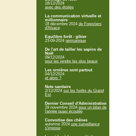
18/12/2024
avec des étoiles
La communication virtuelle et
millionnaire
18 décembre 2024
de Forestiers
d'Alsace
Equilibre forêt - gibier
23-09-2024
germanique
De l'art de tailler les sapins de
Noël
09/12/2024
pour les rendre les plus beaux
Les ornières sont partout
04/12/2024
et alors ?
Note sanitaire
2/12/2024
sur les forêts du Grand
Est
Dernier Conseil d'Administration
29 novembre 2024
pour un bilan de
l'année quasi écoulée
Convoitise des chênes
automne 2024
une surveillance
s'impose