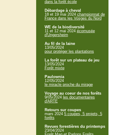
dans la forêt école
Débardage à cheval
18 et 19 mai 2024
championnat de
France dans les Vosges du Nord
WE de la biodiversité
11 et 12 mai 2024
écomusée
d'Ungersheim
Au fil de la laine
13/05/2024
pour protéger les plantations
La forêt sur un plateau de jeu
13/05/2024
Forêt mixte
Paulownia
12/05/2024
le miracle proche du mirage
Voyage au coeur de nos forêts
9/05/2024
les documentaires
d'ARTE
Retours sur coupes
mars 2024
5 coupes, 5 projets, 5
forêts
Revues forestières du printemps
23/04/2024
Forêt Mag et Parlons Forêts