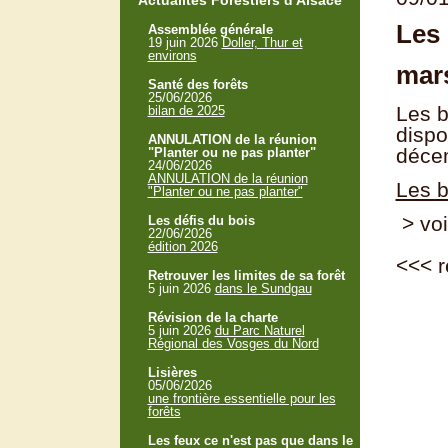
Actualités Forestiers d'Alsace
Les 
Assemblée générale
19 juin 2026
Doller, Thur et
environs
mar
Santé des forêts
25/06/2026
Les b
bilan de 2025
dispo
ANNULATION de la réunion
déce
"Planter ou ne pas planter"
24/06/2026
ANNULATION de la réunion
Les b
"Planter ou ne pas planter"
> voi
Les défis du bois
22/06/2026
édition 2026
<<<
r
Retrouver les limites de sa forêt
5 juin 2026
dans le Sundgau
Révision de la charte
5 juin 2026
du Parc Naturel
Régional des Vosges du Nord
Lisières
05/06/2026
une frontière essentielle pour les
forêts
Les feux ce n'est pas que dans le