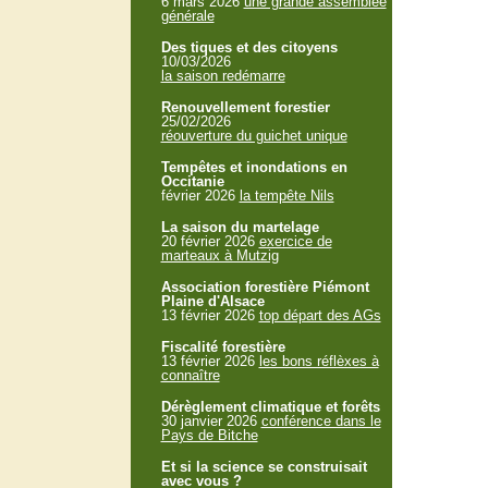
6 mars 2026
une grande assemblée
générale
Des tiques et des citoyens
10/03/2026
la saison redémarre
Renouvellement forestier
25/02/2026
réouverture du guichet unique
Tempêtes et inondations en
Occitanie
février 2026
la tempête Nils
La saison du martelage
20 février 2026
exercice de
marteaux à Mutzig
Association forestière Piémont
Plaine d'Alsace
13 février 2026
top départ des AGs
Fiscalité forestière
13 février 2026
les bons réflèxes à
connaître
Dérèglement climatique et forêts
30 janvier 2026
conférence dans le
Pays de Bitche
Et si la science se construisait
avec vous ?