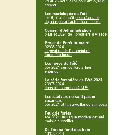
24 et 25 aout 2024
pour envoyer du
copeau
Les martelages de l'été
les 6, 7 et 8 août
pour d'ores et
déjà préparer l'automne et l'hiver
Conseil d'Administration
8 juillet 2024
de Forestiers d'Alsace
Projet de Forêt primaire
02/08/2024
la position de l'association
forestière locale
Les livres de l'été
été 2024
sur les forêts bien
entendu
La série forestière de l'été 2024
20/07/2024
dans le Journal du CNRS
Les scolytes ne sont pas en
vacances
été 2024
et la surveillance s'impose
Feux de forêts
été 2024
un risque modéré cet été
mais à surveiller
De l'art au fond des bois
13/07/2024