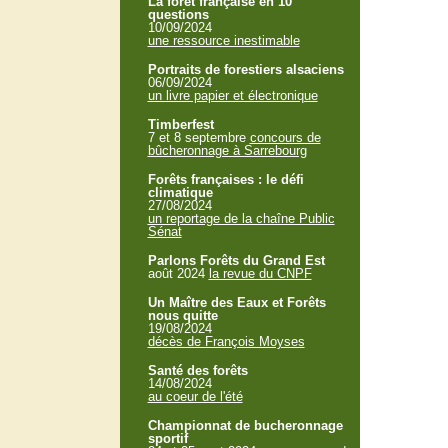
La forêt française en 10
questions
10/09/2024
une ressource inestimable
Portraits de forestiers alsaciens
06/09/2024
un livre papier et électronique
Timberfest
7 et 8 septembre
concours de
bûcheronnage à Sarrebourg
Forêts françaises : le défi
climatique
27/08/2024
un reportage de la chaîne Public
Sénat
Parlons Forêts du Grand Est
août 2024
la revue du CNPF
Un Maître des Eaux et Forêts
nous quitte
19/08/2024
décès de François Moyses
Santé des forêts
14/08/2024
au coeur de l'été
Championnat de bucheronnage
sportif