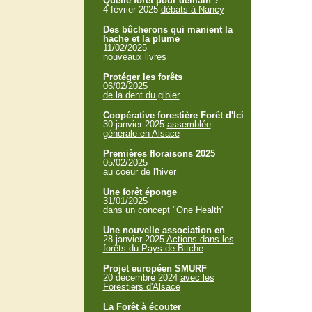
Quelle forêt pour demain ?
4 février 2025
débats à Nancy
Des bûcherons qui manient la
hache et la plume
11/02/2025
nouveaux livres
Protéger les forêts
06/02/2025
de la dent du gibier
Coopérative forestière Forêt d'Ici
30 janvier 2025
assemblée
générale en Alsace
Premières floraisons 2025
05/02/2025
au coeur de l'hiver
Une forêt éponge
31/01/2025
dans un concept "One Health"
Une nouvelle association en
28 janvier 2025
Actions dans les
forêts du Pays de Bitche
Projet européen SMURF
20 décembre 2024
avec les
Forestiers d'Alsace
La Forêt à écouter