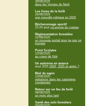
28/08/2025
dans les Vosges du Nord
Les livres de la forêt
26/08/2025
une nouvelle rubrique en 2025
Bûcheronnage sportif
23-24 aout
çà envoie du copeau
Règlementation forestière
22/08/2025
un nouveau portail pour ne pas se
tromper
Point Scolytes
22/08/2025
au coeur de l'été
Un automne en avance
aout 2025
2003, 2025 et après ?
Miel de sapin
13/08/2025
agitations dans les sapinières
vosgiennes
Retour sur un feu de forêt
09/08/2025
un mois plus tard
Santé des sols forestiers
06/08/2025