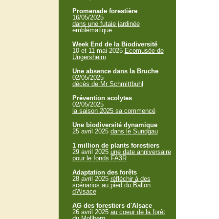
Promenade forestière
16/05/2025
dans une futaie jardinée
emblématique
Week End de la Biodiversité
10 et 11 mai 2025
Ecomusée de
Ungersheim
Une absence dans la Bruche
02/05/2025
décès de Mr Schmittbuhl
Prévention scolytes
02/05/2025
la saison 2025 sa commencé
Une biodiversité dynamique
25 avril 2025
dans le Sundgau
1 million de plants forestiers
29 avril 2025
une date anniversaire
pour le fonds FA3R
Adaptation des forêts
28 avril 2025
réfléchir à des
scénarios au pied du Ballon
d'Alsace
AG des forestiers d'Alsace
26 avril 2025
au coeur de la forêt
du Mollberg