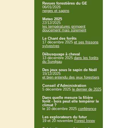
Revues forestières du GE
06/01/2026
neiges et sapins
Meteo 2025
22/12/2025
les températures grimpent
doucement mais sûrement
Le Chant des forêts
17 décembre 2025
et ses frissons
sylvestres
Débusquage à cheval
13 décembre 2025
dans les forêts
du Sundgau
Des jeux sous le sapin de Noël
15/12/2025
et bien entendu des jeux forestiers
Conseil d'Administration
5 décembre 2025
le dernier de 2025
Dans quelle mesure la filière
forêt - bois peut elle tempérer le
climat ?
le 10 décembre 2025
conférence
Les explorateurs du futur
19 et 20 novembre
Forest Innov