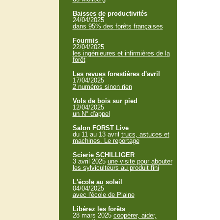
Baisses de productivités
24/04/2025
dans 95% des forêts françaises
Fourmis
22/04/2025
les ingénieures et infirmières de la
forêt
Les revues forestières d'avril
17/04/2025
2 numéros sinon rien
Vols de bois sur pied
12/04/2025
un N° d'appel
Salon FORST Live
du 11 au 13 avril
trucs, astuces et
machines. Le reportage
Scierie SCHILLIGER
3 avril 2025
une visite pour abouter
les sylviculteurs au produit fini
L'école au soleil
04/04/2025
avec l'école de Plaine
Libérez les forêts
28 mars 2025
coopérer, aider,