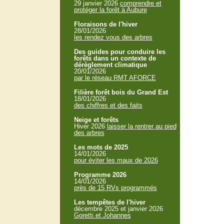
29 janvier 2026
comprendre et
protéger la forêt à Aubure
Floraisons de l'hiver
28/01/2026
les rendez vous des arbres
Des guides pour conduire les
forêts dans un contexte de
dérèglement climatique
20/01/2026
par le réseau RMT AFORCE
Filière forêt bois du Grand Est
18/01/2026
des chiffres et des faits
Neige et forêts
Hiver 2026
laisser la rentrer au pied
des arbres
Les mots de 2025
14/01/2026
pour éviter les maux de 2026
Programme 2026
14/01/2026
près de 15 RVs programmés
Les tempêtes de l'hiver
décembre 2025 et janvier 2026
Goretti et Johannes