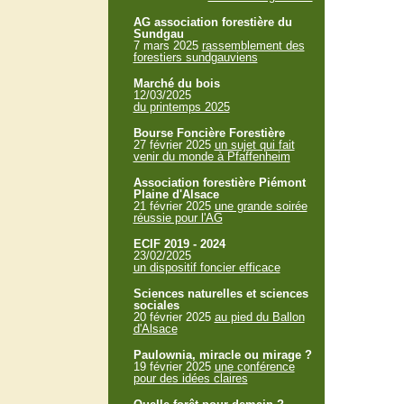
AG association forestière du
Sundgau
7 mars 2025
rassemblement des
forestiers sundgauviens
Marché du bois
12/03/2025
du printemps 2025
Bourse Foncière Forestière
27 février 2025
un sujet qui fait
venir du monde à Pfaffenheim
Association forestière Piémont
Plaine d'Alsace
21 février 2025
une grande soirée
réussie pour l'AG
ECIF 2019 - 2024
23/02/2025
un dispositif foncier efficace
Sciences naturelles et sciences
sociales
20 février 2025
au pied du Ballon
d'Alsace
Paulownia, miracle ou mirage ?
19 février 2025
une conférence
pour des idées claires