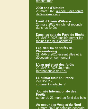
reconstituer
2000 ans d'histoire
28 mars 2025
au coeur des forêts
de Wissembourg
Forêt d'Avenir d'Alsace
25 mars 2025
enrichir et rebondir
dans les forêts
Dans les sols du Pays de Bitche
21 MARS 2025
quelles seront les
racines les plus adaptées
Les 3000 ha de forêts de
Wissembourg
21 MARS 2025
essentielles et à
découvrir en ce moment
L'eau qui vient des forêts
22 MARS 2025
Journée
Internationale de l'Eau
Le climat futur en France
22/03/2025
comment s'adapter ?
Journée Internationale des
Forêts
autour du 21 mars
au fond des bois
Au coeur des Vosges du Nord
14 mars 2025
assemblée générale