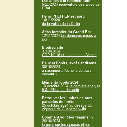
Les aides à la reconstitution
5-11-2024
réouverture des aides de
l'Etat
Henri PFEFFER est parti
14/11/2024
de la vallée de la Doller
Atlas forestier du Grand Est
12/11/2024
les dernières mises à
jour
Biodiversité
31/10/2024
COP N° 16 et situation en Alsace
Eaux et Forêts, excès et disette
30/10/2024
à raisonner à l'échelle du bassin -
versant ?
Mémento forêts 2024
10 octobre 2024
la dernière analyse
IGN-IFN vient de sortir
Retrouver les limites de mes
parcelles de forêts
25 octobre 2024
au dessus du
vignoble de Gueberschwihr
Comment vont les "sapins" ?
26/10/2024
le point sur les épicéas et les