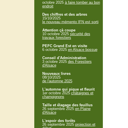
octobre 2025
à faire tomber au bon
endroit
Des chiffres et des arbres
15/10/2025
le nouveau mémento IFN est sorti
Attention çà coupe
10 octobre 2025
sécurité des
travaux forestiers
PEFC Grand Est en visite
6 octobre 2025
en Alsace bossue
Conseil d'Administration
3 octobre 2025
des Forestiers
d'Alsace
Nouveaux livres
08/10/2025
de l'automne 2025
L'automne qui pique et fleurit
1er octobre 2025
châtaignes et
champignons
Taille et élagage des feuillus
26 septembre 2025
en Plaine
d'Alsace
L'espoir des forêts
26 septembre 2025
projection et