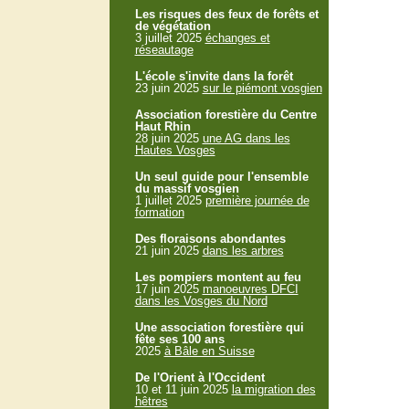
Les risques des feux de forêts et
de végétation
3 juillet 2025
échanges et
réseautage
L'école s'invite dans la forêt
23 juin 2025
sur le piémont vosgien
Association forestière du Centre
Haut Rhin
28 juin 2025
une AG dans les
Hautes Vosges
Un seul guide pour l'ensemble
du massif vosgien
1 juillet 2025
première journée de
formation
Des floraisons abondantes
21 juin 2025
dans les arbres
Les pompiers montent au feu
17 juin 2025
manoeuvres DFCI
dans les Vosges du Nord
Une association forestière qui
fête ses 100 ans
2025
à Bâle en Suisse
De l'Orient à l'Occident
10 et 11 juin 2025
la migration des
hêtres