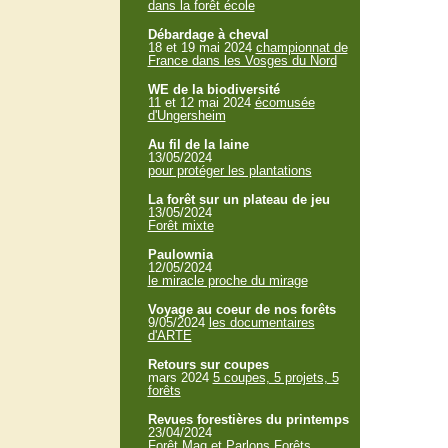
dans la forêt école
Débardage à cheval
18 et 19 mai 2024
championnat de
France dans les Vosges du Nord
WE de la biodiversité
11 et 12 mai 2024
écomusée
d'Ungersheim
Au fil de la laine
13/05/2024
pour protéger les plantations
La forêt sur un plateau de jeu
13/05/2024
Forêt mixte
Paulownia
12/05/2024
le miracle proche du mirage
Voyage au coeur de nos forêts
9/05/2024
les documentaires
d'ARTE
Retours sur coupes
mars 2024
5 coupes, 5 projets, 5
forêts
Revues forestières du printemps
23/04/2024
Forêt Mag et Parlons Forêts