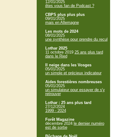
12/01/2025
êtes vous fan de Podcast ?
CBPS plus plus plus
09/01/2025
mais en Allemagne
Les mots de 2024
08/01/2025
une synthèse pour prendre du recul
Lothar 2025
11 octobre 2019
25 ans plus tard
dans le Ried
Il neige dans les Vosges
05/01/2025
un simple et précieux indicateur
Aides forestières nombreuses
05/01/2025
un simulateur pour essayer de s'y
retrouver
Lothar : 25 ans plus tard
27/12/2024
1999 - 2024
Forêt Magazine
décembre 2024
le dernier numéro
est de sortie
Bûchage de Noël