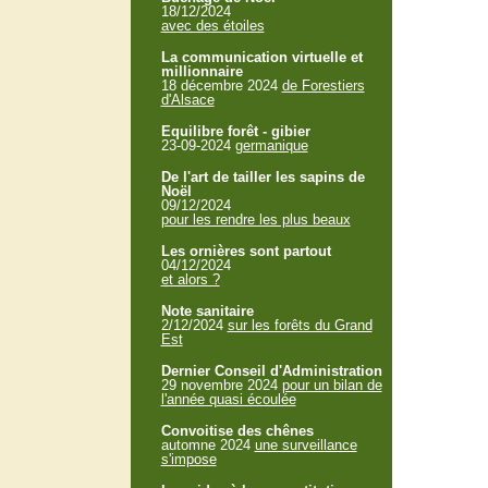
18/12/2024
avec des étoiles
La communication virtuelle et
millionnaire
18 décembre 2024
de Forestiers
d'Alsace
Equilibre forêt - gibier
23-09-2024
germanique
De l'art de tailler les sapins de
Noël
09/12/2024
pour les rendre les plus beaux
Les ornières sont partout
04/12/2024
et alors ?
Note sanitaire
2/12/2024
sur les forêts du Grand
Est
Dernier Conseil d'Administration
29 novembre 2024
pour un bilan de
l'année quasi écoulée
Convoitise des chênes
automne 2024
une surveillance
s'impose