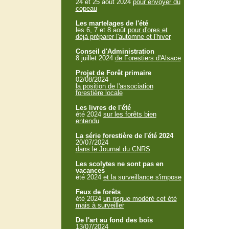
24 et 25 aout 2024
pour envoyer du
copeau
Les martelages de l'été
les 6, 7 et 8 août
pour d'ores et
déjà préparer l'automne et l'hiver
Conseil d'Administration
8 juillet 2024
de Forestiers d'Alsace
Projet de Forêt primaire
02/08/2024
la position de l'association
forestière locale
Les livres de l'été
été 2024
sur les forêts bien
entendu
La série forestière de l'été 2024
20/07/2024
dans le Journal du CNRS
Les scolytes ne sont pas en
vacances
été 2024
et la surveillance s'impose
Feux de forêts
été 2024
un risque modéré cet été
mais à surveiller
De l'art au fond des bois
13/07/2024