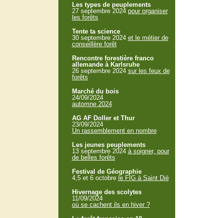
Les types de peuplements
27 septembre 2024
pour organiser
les forêts
Tente ta science
30 septembre 2024
et le métier de
conseillère forêt
Rencontre forestière franco
allemande à Karlsruhe
26 septembre 2024
sur les feux de
forêts
Marché du bois
24/09/2024
automne 2024
AG AF Doller et Thur
23/09/2024
Un rassemblement en nombre
Les jeunes peuplements
13 septembre 2024
à soigner, pour
de belles forêts
Festival de Géographie
4,5 et 6 octobre
le FIG à Saint Dié
Hivernage des scolytes
11/09/2024
où se cachent ils en hiver ?