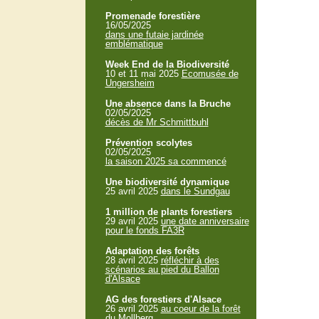
Promenade forestière
16/05/2025
dans une futaie jardinée
emblématique
Week End de la Biodiversité
10 et 11 mai 2025
Ecomusée de
Ungersheim
Une absence dans la Bruche
02/05/2025
décès de Mr Schmittbuhl
Prévention scolytes
02/05/2025
la saison 2025 sa commencé
Une biodiversité dynamique
25 avril 2025
dans le Sundgau
1 million de plants forestiers
29 avril 2025
une date anniversaire
pour le fonds FA3R
Adaptation des forêts
28 avril 2025
réfléchir à des
scénarios au pied du Ballon
d'Alsace
AG des forestiers d'Alsace
26 avril 2025
au coeur de la forêt
du Mollberg