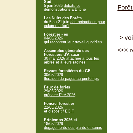
Sud
5 juin 2026
débats et
Forêt
démonstrations à Bitche
Les Nuits des Forêts
du 5 au 21 juin
des animations pour
éclairer la forêt
Forestier - es
> voi
04/06/2026
qui racontent leur travail quotidien
<<<
r
Assemblée générale des
Forestiers d'Alsace
30 mai 2026
attachée à tous les
arbres et à leurs racines
Revues forestières du GE
30/05/2026
floraison de pages au printemps
Feux de forêts
29/05/2026
préparer l'été 2026
Foncier forestier
22/05/2026
et dispositif ECIF
Printemps 2026 et
18/05/2026
dégagements des plants et semis