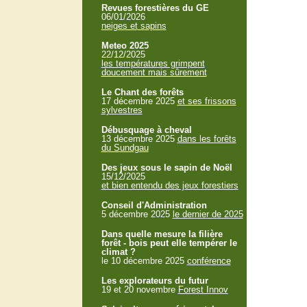
Revues forestières du GE
06/01/2026
neiges et sapins
Meteo 2025
22/12/2025
les températures grimpent
doucement mais sûrement
Le Chant des forêts
17 décembre 2025
et ses frissons
sylvestres
Débusquage à cheval
13 décembre 2025
dans les forêts
du Sundgau
Des jeux sous le sapin de Noël
15/12/2025
et bien entendu des jeux forestiers
Conseil d'Administration
5 décembre 2025
le dernier de 2025
Dans quelle mesure la filière
forêt - bois peut elle tempérer le
climat ?
le 10 décembre 2025
conférence
Les explorateurs du futur
19 et 20 novembre
Forest Innov