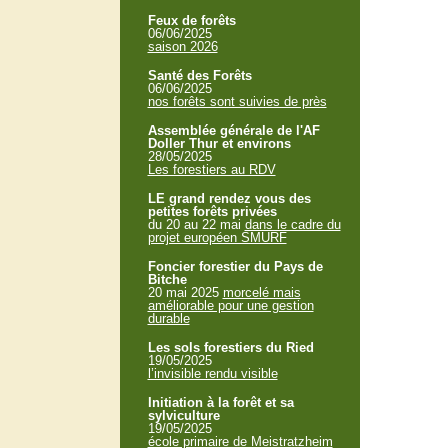
Feux de forêts
06/06/2025
saison 2026
Santé des Forêts
06/06/2025
nos forêts sont suivies de près
Assemblée générale de l'AF
Doller Thur et environs
28/05/2025
Les forestiers au RDV
LE grand rendez vous des
petites forêts privées
du 20 au 22 mai
dans le cadre du
projet européen SMURF
Foncier forestier du Pays de
Bitche
20 mai 2025
morcelé mais
améliorable pour une gestion
durable
Les sols forestiers du Ried
19/05/2025
l’invisible rendu visible
Initiation à la forêt et sa
sylviculture
19/05/2025
école primaire de Meistratzheim