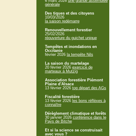
6 mars 2026
une grande assemblée
générale
Des tiques et des citoyens
10/03/2026
la saison redémarre
Renouvellement forestier
25/02/2026
réouverture du guichet unique
Tempêtes et inondations en
Occitanie
février 2026
la tempête Nils
La saison du martelage
20 février 2026
exercice de
marteaux à Mutzig
Association forestière Piémont
Plaine d'Alsace
13 février 2026
top départ des AGs
Fiscalité forestière
13 février 2026
les bons réflèxes à
connaître
Dérèglement climatique et forêts
30 janvier 2026
conférence dans le
Pays de Bitche
Et si la science se construisait
avec vous ?