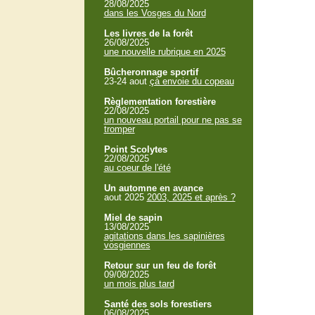
28/08/2025
dans les Vosges du Nord
Les livres de la forêt
26/08/2025
une nouvelle rubrique en 2025
Bûcheronnage sportif
23-24 aout
çà envoie du copeau
Règlementation forestière
22/08/2025
un nouveau portail pour ne pas se
tromper
Point Scolytes
22/08/2025
au coeur de l'été
Un automne en avance
aout 2025
2003, 2025 et après ?
Miel de sapin
13/08/2025
agitations dans les sapinières
vosgiennes
Retour sur un feu de forêt
09/08/2025
un mois plus tard
Santé des sols forestiers
06/08/2025