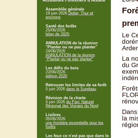
Actualités Forestiers d'Alsace
Forê
Assemblée générale
19 juin 2026
Doller, Thur et
environs
prem
Santé des forêts
25/06/2026
Le Ce
bilan de 2025
dorén
ANNULATION de la réunion
Arden
"Planter ou ne pas planter"
24/06/2026
ANNULATION de la réunion
La no
"Planter ou ne pas planter"
du Gr
Les défis du bois
exemp
22/06/2026
édition 2026
indén
Retrouver les limites de sa forêt
Forêt
5 juin 2026
dans le Sundgau
FLOR
Révision de la charte
rénov
5 juin 2026
du Parc Naturel
Régional des Vosges du Nord
Dans 
Lisières
la mi
05/06/2026
une frontière essentielle pour les
régio
forêts
Les feux ce n'est pas que dans le