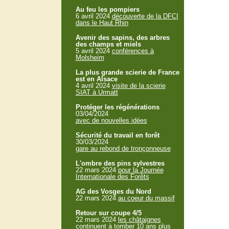
Au feu les pompiers
6 avril 2024
découverte de la DFCI
dans le Haut Rhin
Avenir des sapins, des arbres
des champs et miels
5 avril 2024
conférences à
Molsheim
La plus grande scierie de France
est en Alsace
4 avril 2024
visite de la scierie
SIAT à Urmatt
Protéger les régénérations
03/04/2024
avec de nouvelles idées
Sécurité du travail en forêt
30/03/2024
gare au rebond de tronçonneuse
L'ombre des pins sylvestres
22 mars 2024
pour la Journée
Internationale des Forêts
AG des Vosges du Nord
22 mars 2024
au coeur du massif
Retour sur coupe 4/5
22 mars 2024
les châtaignes
continuent à tomber 10 ans plus