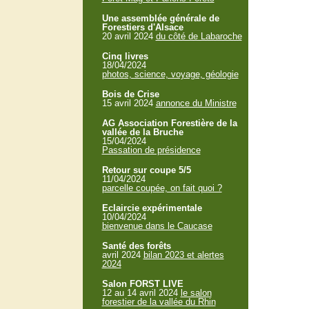
Une assemblée générale de
Forestiers d'Alsace
20 avril 2024
du côté de Labaroche
Cinq livres
18/04/2024
photos, science, voyage, géologie
Bois de Crise
15 avril 2024
annonce du Ministre
AG Association Forestière de la
vallée de la Bruche
15/04/2024
Passation de présidence
Retour sur coupe 5/5
11/04/2024
parcelle coupée, on fait quoi ?
Eclaircie expérimentale
10/04/2024
bienvenue dans le Caucase
Santé des forêts
avril 2024
bilan 2023 et alertes
2024
Salon FORST LIVE
12 au 14 avril 2024
le salon
forestier de la vallée du Rhin