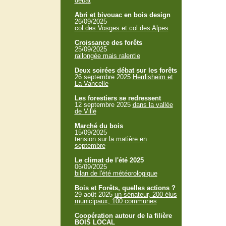
débat
Abri et bivouac en bois design
26/09/2025
col des Vosges et col des Alpes
Croissance des forêts
25/09/2025
rallongée mais ralentie
Deux soirées débat sur les forêts
26 septembre 2025
Herrlisheim et
La Vancelle
Les forestiers se redressent
12 septembre 2025
dans la vallée
de Villé
Marché du bois
15/09/2025
tension sur la matière en
septembre
Le climat de l'été 2025
06/09/2025
bilan de l'été météorologique
Bois et Forêts, quelles actions ?
29 août 2025
un sénateur, 200 élus
municipaux, 100 communes
Coopération autour de la filière
BOIS LOCAL