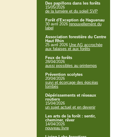
Des papillons dans les forêts
15/05/2026
de la lumière et du soleil SVP
Forêt d'Exception de Haguenau
30 avril 2026
renouvellement du
label
Association forestière du Centre
Haut Rhin
25 avril 2026
Une AG accrochée
aux falaises et aux forêts
Feux de forêts
28/04/2026
aussi possibles au printemps
Prévention scolytes
20/04/2026
suivi et écorçage des épicéas
tombés
Dépérissements et réseaux
routiers
15/04/2026
un sujet actuel et en devenir
Les arts de la forêt : sentir,
cheminer, rêver
14/04/2026
nouveau livre
Living Labs forestiers