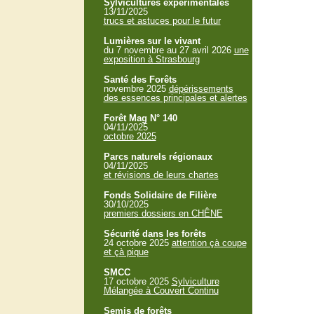
Sylvicultures expérimentales
13/11/2025
trucs et astuces pour le futur
Lumières sur le vivant
du 7 novembre au 27 avril 2026
une
exposition à Strasbourg
Santé des Forêts
novembre 2025
dépérissements
des essences principales et alertes
Forêt Mag N° 140
04/11/2025
octobre 2025
Parcs naturels régionaux
04/11/2025
et révisions de leurs chartes
Fonds Solidaire de Filière
30/10/2025
premiers dossiers en CHÊNE
Sécurité dans les forêts
24 octobre 2025
attention çà coupe
et çà pique
SMCC
17 octobre 2025
Sylviculture
Mélangée à Couvert Continu
Semis de forêts