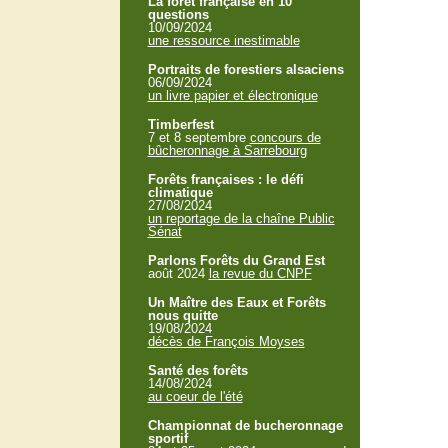
La forêt française en 10
questions
10/09/2024
une ressource inestimable
Portraits de forestiers alsaciens
06/09/2024
un livre papier et électronique
Timberfest
7 et 8 septembre
concours de
bûcheronnage à Sarrebourg
Forêts françaises : le défi
climatique
27/08/2024
un reportage de la chaîne Public
Sénat
Parlons Forêts du Grand Est
août 2024
la revue du CNPF
Un Maître des Eaux et Forêts
nous quitte
19/08/2024
décès de François Moyses
Santé des forêts
14/08/2024
au coeur de l'été
Championnat de bucheronnage
sportif