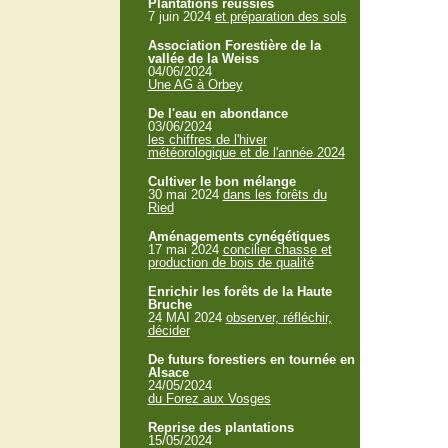
Plantations réussies
7 juin 2024
et préparation des sols
Association Forestière de la
vallée de la Weiss
04/06/2024
Une AG à Orbey
De l'eau en abondance
03/06/2024
les chiffres de l'hiver
météorologique et de l'année 2024
Cultiver le bon mélange
30 mai 2024
dans les forêts du
Ried
Aménagements cynégétiques
17 mai 2024
concilier chasse et
production de bois de qualité
Enrichir les forêts de la Haute
Bruche
24 MAI 2024
observer, réfléchir,
décider
De futurs forestiers en tournée en
Alsace
24/05/2024
du Forez aux Vosges
Reprise des plantations
15/05/2024