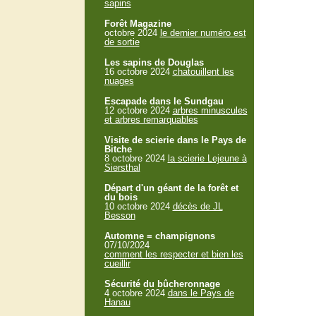
sapins
Forêt Magazine
octobre 2024
le dernier numéro est
de sortie
Les sapins de Douglas
16 octobre 2024
chatouillent les
nuages
Escapade dans le Sundgau
12 octobre 2024
arbres minuscules
et arbres remarquables
Visite de scierie dans le Pays de
Bitche
8 octobre 2024
la scierie Lejeune à
Siersthal
Départ d'un géant de la forêt et
du bois
10 octobre 2024
décès de JL
Besson
Automne = champignons
07/10/2024
comment les respecter et bien les
cueillir
Sécurité du bûcheronnage
4 octobre 2024
dans le Pays de
Hanau