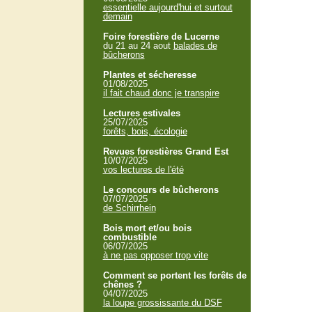
essentielle aujourd'hui et surtout
demain
Foire forestière de Lucerne
du 21 au 24 aout
balades de
bûcherons
Plantes et sécheresse
01/08/2025
il fait chaud donc je transpire
Lectures estivales
25/07/2025
forêts, bois, écologie
Revues forestières Grand Est
10/07/2025
vos lectures de l'été
Le concours de bûcherons
07/07/2025
de Schirrhein
Bois mort et/ou bois
combustible
06/07/2025
à ne pas opposer trop vite
Comment se portent les forêts de
chênes ?
04/07/2025
la loupe grossissante du DSF