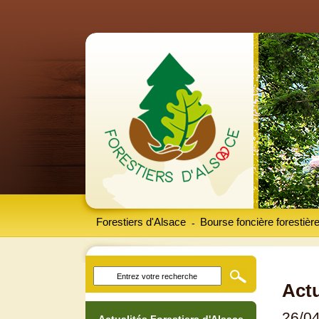
Forestiers d'Alsace
Bourse foncière forestièr
-
Actu
26/0