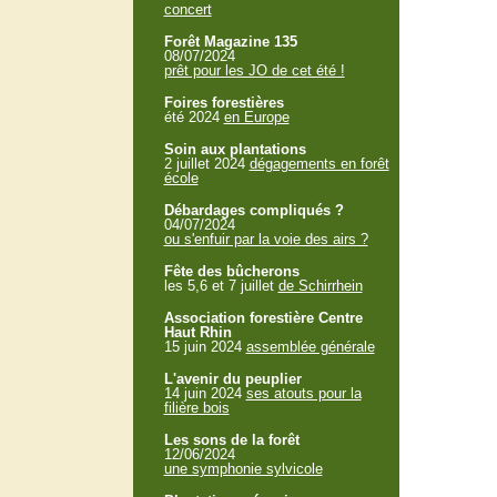
concert
Forêt Magazine 135
08/07/2024
prêt pour les JO de cet été !
Foires forestières
été 2024
en Europe
Soin aux plantations
2 juillet 2024
dégagements en forêt
école
Débardages compliqués ?
04/07/2024
ou s'enfuir par la voie des airs ?
Fête des bûcherons
les 5,6 et 7 juillet
de Schirrhein
Association forestière Centre
Haut Rhin
15 juin 2024
assemblée générale
L'avenir du peuplier
14 juin 2024
ses atouts pour la
filière bois
Les sons de la forêt
12/06/2024
une symphonie sylvicole