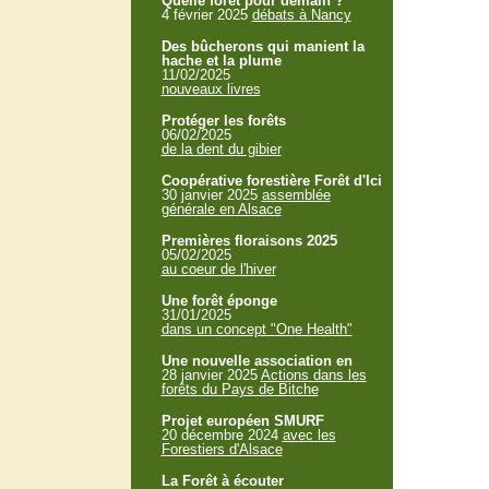
Quelle forêt pour demain ?
4 février 2025
débats à Nancy
Des bûcherons qui manient la
hache et la plume
11/02/2025
nouveaux livres
Protéger les forêts
06/02/2025
de la dent du gibier
Coopérative forestière Forêt d'Ici
30 janvier 2025
assemblée
générale en Alsace
Premières floraisons 2025
05/02/2025
au coeur de l'hiver
Une forêt éponge
31/01/2025
dans un concept "One Health"
Une nouvelle association en
28 janvier 2025
Actions dans les
forêts du Pays de Bitche
Projet européen SMURF
20 décembre 2024
avec les
Forestiers d'Alsace
La Forêt à écouter