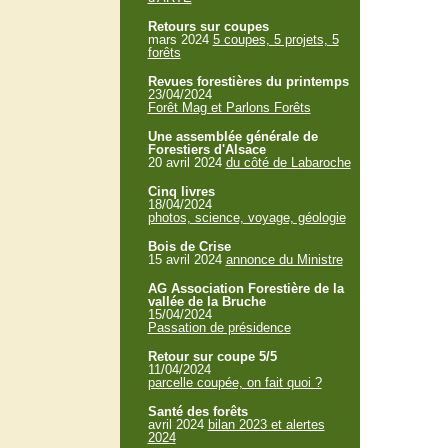
Retours sur coupes
mars 2024
5 coupes, 5 projets, 5
forêts
Revues forestières du printemps
23/04/2024
Forêt Mag et Parlons Forêts
Une assemblée générale de
Forestiers d'Alsace
20 avril 2024
du côté de Labaroche
Cinq livres
18/04/2024
photos, science, voyage, géologie
Bois de Crise
15 avril 2024
annonce du Ministre
AG Association Forestière de la
vallée de la Bruche
15/04/2024
Passation de présidence
Retour sur coupe 5/5
11/04/2024
parcelle coupée, on fait quoi ?
Santé des forêts
avril 2024
bilan 2023 et alertes
2024