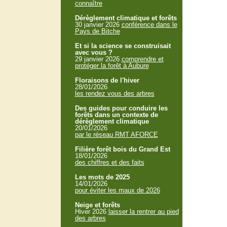
connaître
Dérèglement climatique et forêts
30 janvier 2026
conférence dans le
Pays de Bitche
Et si la science se construisait
avec vous ?
29 janvier 2026
comprendre et
protéger la forêt à Aubure
Floraisons de l'hiver
28/01/2026
les rendez vous des arbres
Des guides pour conduire les
forêts dans un contexte de
dérèglement climatique
20/01/2026
par le réseau RMT AFORCE
Filière forêt bois du Grand Est
18/01/2026
des chiffres et des faits
Les mots de 2025
14/01/2026
pour éviter les maux de 2026
Neige et forêts
Hiver 2026
laisser la rentrer au pied
des arbres