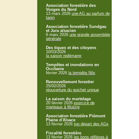
Association forestière des
Vosges du Nord
13 mars 2026
une AG au parfum de
tanin
Association forestière Sundgau
et Jura alsacien
6 mars 2026
une grande assemblée
générale
Des tiques et des citoyens
10/03/2026
la saison redémarre
Tempêtes et inondations en
Occitanie
février 2026
la tempête Nils
Renouvellement forestier
25/02/2026
réouverture du guichet unique
La saison du martelage
20 février 2026
exercice de
marteaux à Mutzig
Association forestière Piémont
Plaine d'Alsace
13 février 2026
top départ des AGs
Fiscalité forestière
13 février 2026
les bons réflèxes à