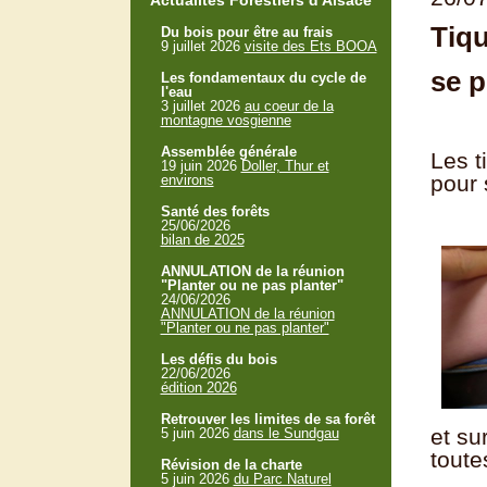
Actualités Forestiers d'Alsace
Tiq
Du bois pour être au frais
9 juillet 2026
visite des Ets BOOA
se p
Les fondamentaux du cycle de
l'eau
3 juillet 2026
au coeur de la
montagne vosgienne
Assemblée générale
Les t
19 juin 2026
Doller, Thur et
pour 
environs
Santé des forêts
25/06/2026
bilan de 2025
ANNULATION de la réunion
"Planter ou ne pas planter"
24/06/2026
ANNULATION de la réunion
"Planter ou ne pas planter"
Les défis du bois
22/06/2026
édition 2026
Retrouver les limites de sa forêt
et su
5 juin 2026
dans le Sundgau
toute
Révision de la charte
5 juin 2026
du Parc Naturel