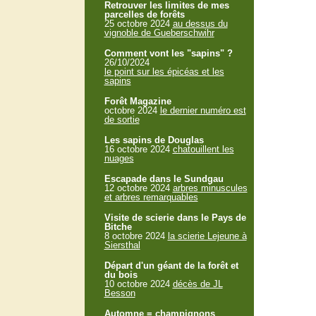
Retrouver les limites de mes
parcelles de forêts
25 octobre 2024
au dessus du
vignoble de Gueberschwihr
Comment vont les "sapins" ?
26/10/2024
le point sur les épicéas et les
sapins
Forêt Magazine
octobre 2024
le dernier numéro est
de sortie
Les sapins de Douglas
16 octobre 2024
chatouillent les
nuages
Escapade dans le Sundgau
12 octobre 2024
arbres minuscules
et arbres remarquables
Visite de scierie dans le Pays de
Bitche
8 octobre 2024
la scierie Lejeune à
Siersthal
Départ d'un géant de la forêt et
du bois
10 octobre 2024
décès de JL
Besson
Automne = champignons