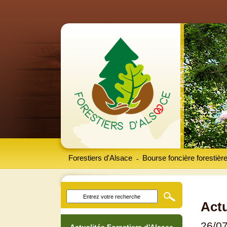
Forestiers d'Alsace
Bourse foncière forestièr
-
Actu
26/0