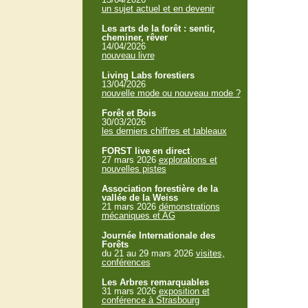
un sujet actuel et en devenir
Les arts de la forêt : sentir,
cheminer, rêver
14/04/2026
nouveau livre
Living Labs forestiers
13/04/2026
nouvelle mode ou nouveau mode ?
Forêt et Bois
30/03/2026
les derniers chiffres et tableaux
FORST live en direct
27 mars 2026
explorations et
nouvelles pistes
Association forestière de la
vallée de la Weiss
21 mars 2026
démonstrations
mécaniques et AG
Journée Internationale des
Forêts
du 21 au 29 mars 2026
visites,
conférences
Les Arbres remarquables
31 mars 2026
exposition et
conférence à Strasbourg