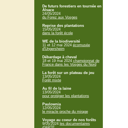
De futurs forestiers en tournée en
Alsace
24/05/2024
du Forez aux Vosges
Reprise des plantations
15/05/2024
dans la forêt école
WE de la biodiversité
11 et 12 mai 2024
écomusée
d'Ungersheim
Débardage à cheval
18 et 19 mai 2024
championnat de
France dans les Vosges du Nord
La forêt sur un plateau de jeu
13/05/2024
Forêt mixte
Au fil de la laine
13/05/2024
pour protéger les plantations
Paulownia
12/05/2024
le miracle proche du mirage
Voyage au coeur de nos forêts
9/05/2024
les documentaires
d'ARTE