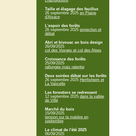
champignons
Taille et élagage des feuillus
26 septembre 2025
en Plaine
d'Alsace
L'espoir des forêts
26 septembre 2025
projection et
débat
Abri et bivouac en bois design
26/09/2025
col des Vosges et col des Alpes
Croissance des forêts
25/09/2025
rallongée mais ralentie
Deux soirées débat sur les forêts
26 septembre 2025
Herrlisheim et
La Vancelle
Les forestiers se redressent
12 septembre 2025
dans la vallée
de Villé
Marché du bois
15/09/2025
tension sur la matière en
septembre
Le climat de l'été 2025
06/09/2025