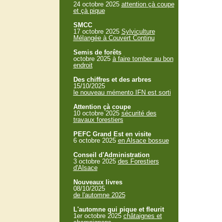
24 octobre 2025
attention çà coupe
et çà pique
SMCC
17 octobre 2025
Sylviculture
Mélangée à Couvert Continu
Semis de forêts
octobre 2025
à faire tomber au bon
endroit
Des chiffres et des arbres
15/10/2025
le nouveau mémento IFN est sorti
Attention çà coupe
10 octobre 2025
sécurité des
travaux forestiers
PEFC Grand Est en visite
6 octobre 2025
en Alsace bossue
Conseil d'Administration
3 octobre 2025
des Forestiers
d'Alsace
Nouveaux livres
08/10/2025
de l'automne 2025
L'automne qui pique et fleurit
1er octobre 2025
châtaignes et