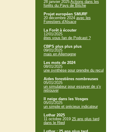
28 janvier 2025
Actions dans les
forêts du Pays de Bitche
Projet européen SMURF
20 décembre 2024
avec les
Forestiers d'Alsace
La Forêt à écouter
12/01/2025
êtes vous fan de Podcast ?
CBPS plus plus plus
09/01/2025
mais en Allemagne
Les mots de 2024
08/01/2025
une synthèse pour prendre du recul
Aides forestières nombreuses
05/01/2025
un simulateur pour essayer de s'y
retrouver
Il neige dans les Vosges
05/01/2025
un simple et précieux indicateur
Lothar 2025
11 octobre 2019
25 ans plus tard
dans le Ried
Lothar : 25 ans plus tard