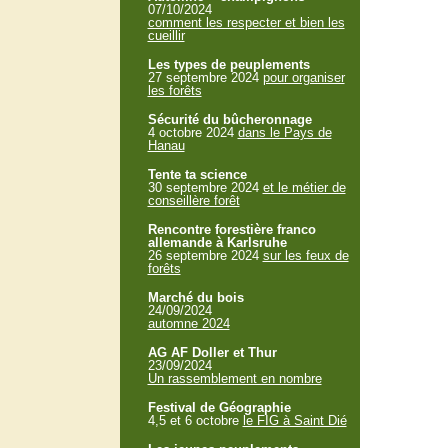
07/10/2024
comment les respecter et bien les
cueillir
Les types de peuplements
27 septembre 2024
pour organiser
les forêts
Sécurité du bûcheronnage
4 octobre 2024
dans le Pays de
Hanau
Tente ta science
30 septembre 2024
et le métier de
conseillère forêt
Rencontre forestière franco
allemande à Karlsruhe
26 septembre 2024
sur les feux de
forêts
Marché du bois
24/09/2024
automne 2024
AG AF Doller et Thur
23/09/2024
Un rassemblement en nombre
Festival de Géographie
4,5 et 6 octobre
le FIG à Saint Dié