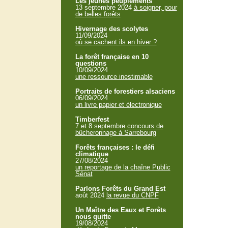
Les jeunes peuplements
13 septembre 2024
à soigner, pour
de belles forêts
Hivernage des scolytes
11/09/2024
où se cachent ils en hiver ?
La forêt française en 10
questions
10/09/2024
une ressource inestimable
Portraits de forestiers alsaciens
06/09/2024
un livre papier et électronique
Timberfest
7 et 8 septembre
concours de
bûcheronnage à Sarrebourg
Forêts françaises : le défi
climatique
27/08/2024
un reportage de la chaîne Public
Sénat
Parlons Forêts du Grand Est
août 2024
la revue du CNPF
Un Maître des Eaux et Forêts
nous quitte
19/08/2024