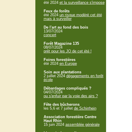
été 2024
et la surveillance s'impose
Feux de forêts
été 2024
un risque modéré cet été
mais à surveiller
De l'art au fond des bois
13/07/2024
concert
Forêt Magazine 135
08/07/2024
prêt pour les JO de cet été !
Foires forestières
été 2024
en Europe
Soin aux plantations
2 juillet 2024
dégagements en forêt
école
Débardages compliqués ?
04/07/2024
ou s'enfuir par la voie des airs ?
Fête des bûcherons
les 5,6 et 7 juillet
de Schirrhein
Association forestière Centre
Haut Rhin
15 juin 2024
assemblée générale