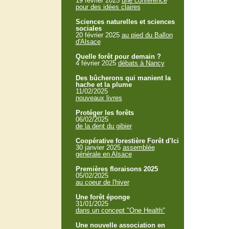
19 février 2025
une conférence
pour des idées claires
Sciences naturelles et sciences
sociales
20 février 2025
au pied du Ballon
d'Alsace
Quelle forêt pour demain ?
4 février 2025
débats à Nancy
Des bûcherons qui manient la
hache et la plume
11/02/2025
nouveaux livres
Protéger les forêts
06/02/2025
de la dent du gibier
Coopérative forestière Forêt d'Ici
30 janvier 2025
assemblée
générale en Alsace
Premières floraisons 2025
05/02/2025
au coeur de l'hiver
Une forêt éponge
31/01/2025
dans un concept "One Health"
Une nouvelle association en