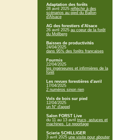
Adaptation des forêts
28 avril 2025
réfléchir à des
scénarios au pied du Ballon
d'Alsace
AG des forestiers d'Alsace
26 avril 2025
au coeur de la forêt
du Mollberg
Baisses de productivités
24/04/2025
dans 95% des forêts françaises
Fourmis
22/04/2025
les ingénieures et infirmières de la
forêt
Les revues forestières d'avril
17/04/2025
2 numéros sinon rien
Vols de bois sur pied
12/04/2025
un N° d'appel
Salon FORST Live
du 11 au 13 avril
trucs, astuces et
machines. Le reportage
Scierie SCHILLIGER
3 avril 2025
une visite pour abouter