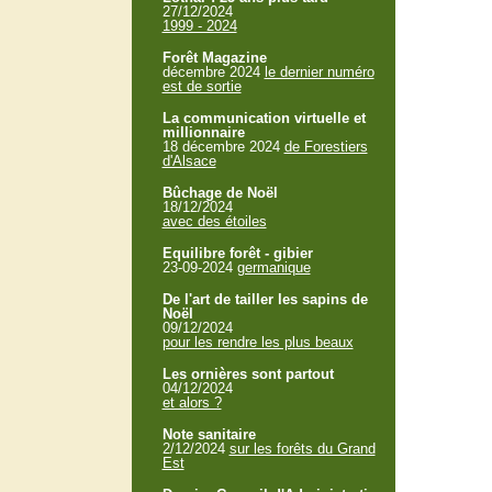
27/12/2024
1999 - 2024
Forêt Magazine
décembre 2024
le dernier numéro
est de sortie
La communication virtuelle et
millionnaire
18 décembre 2024
de Forestiers
d'Alsace
Bûchage de Noël
18/12/2024
avec des étoiles
Equilibre forêt - gibier
23-09-2024
germanique
De l'art de tailler les sapins de
Noël
09/12/2024
pour les rendre les plus beaux
Les ornières sont partout
04/12/2024
et alors ?
Note sanitaire
2/12/2024
sur les forêts du Grand
Est