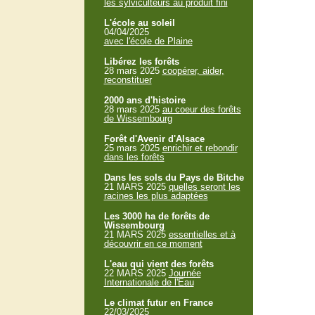
les sylviculteurs au produit fini
L'école au soleil
04/04/2025
avec l'école de Plaine
Libérez les forêts
28 mars 2025
coopérer, aider,
reconstituer
2000 ans d'histoire
28 mars 2025
au coeur des forêts
de Wissembourg
Forêt d'Avenir d'Alsace
25 mars 2025
enrichir et rebondir
dans les forêts
Dans les sols du Pays de Bitche
21 MARS 2025
quelles seront les
racines les plus adaptées
Les 3000 ha de forêts de
Wissembourg
21 MARS 2025
essentielles et à
découvrir en ce moment
L'eau qui vient des forêts
22 MARS 2025
Journée
Internationale de l'Eau
Le climat futur en France
22/03/2025