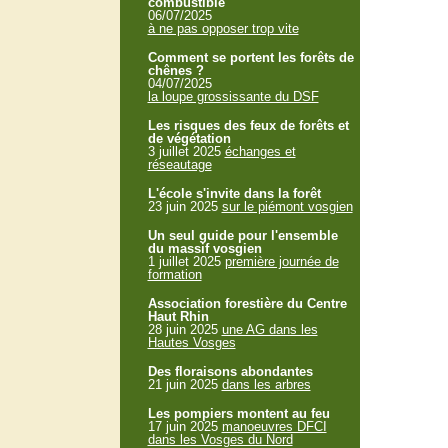
combustible
06/07/2025
à ne pas opposer trop vite
Comment se portent les forêts de
chênes ?
04/07/2025
la loupe grossissante du DSF
Les risques des feux de forêts et
de végétation
3 juillet 2025
échanges et
réseautage
L'école s'invite dans la forêt
23 juin 2025
sur le piémont vosgien
Un seul guide pour l'ensemble
du massif vosgien
1 juillet 2025
première journée de
formation
Association forestière du Centre
Haut Rhin
28 juin 2025
une AG dans les
Hautes Vosges
Des floraisons abondantes
21 juin 2025
dans les arbres
Les pompiers montent au feu
17 juin 2025
manoeuvres DFCI
dans les Vosges du Nord