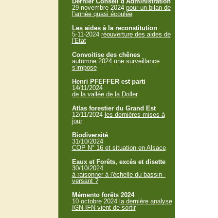
Dernier Conseil d'Administration
29 novembre 2024
pour un bilan de
l'année quasi écoulée
Les aides à la reconstitution
5-11-2024
réouverture des aides de
l'Etat
Convoitise des chênes
automne 2024
une surveillance
s'impose
Henri PFEFFER est parti
14/11/2024
de la vallée de la Doller
Atlas forestier du Grand Est
12/11/2024
les dernières mises à
jour
Biodiversité
31/10/2024
COP N° 16 et situation en Alsace
Eaux et Forêts, excès et disette
30/10/2024
à raisonner à l'échelle du bassin -
versant ?
Mémento forêts 2024
10 octobre 2024
la dernière analyse
IGN-IFN vient de sortir