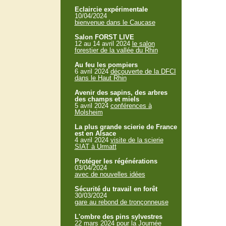
Eclaircie expérimentale
10/04/2024
bienvenue dans le Caucase
Salon FORST LIVE
12 au 14 avril 2024
le salon
forestier de la vallée du Rhin
Au feu les pompiers
6 avril 2024
découverte de la DFCI
dans le Haut Rhin
Avenir des sapins, des arbres
des champs et miels
5 avril 2024
conférences à
Molsheim
La plus grande scierie de France
est en Alsace
4 avril 2024
visite de la scierie
SIAT à Urmatt
Protéger les régénérations
03/04/2024
avec de nouvelles idées
Sécurité du travail en forêt
30/03/2024
gare au rebond de tronçonneuse
L'ombre des pins sylvestres
22 mars 2024
pour la Journée