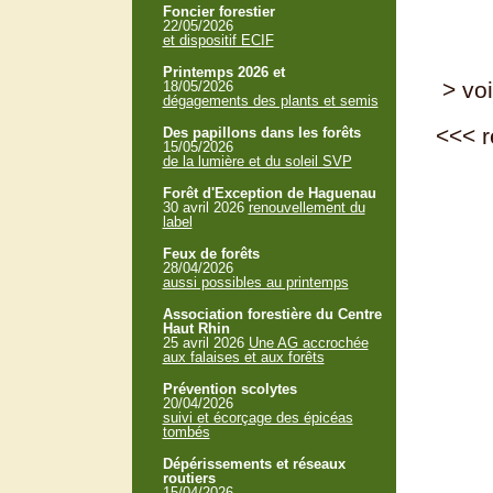
Foncier forestier
22/05/2026
et dispositif ECIF
Printemps 2026 et
> voi
18/05/2026
dégagements des plants et semis
<<<
r
Des papillons dans les forêts
15/05/2026
de la lumière et du soleil SVP
Forêt d'Exception de Haguenau
30 avril 2026
renouvellement du
label
Feux de forêts
28/04/2026
aussi possibles au printemps
Association forestière du Centre
Haut Rhin
25 avril 2026
Une AG accrochée
aux falaises et aux forêts
Prévention scolytes
20/04/2026
suivi et écorçage des épicéas
tombés
Dépérissements et réseaux
routiers
15/04/2026