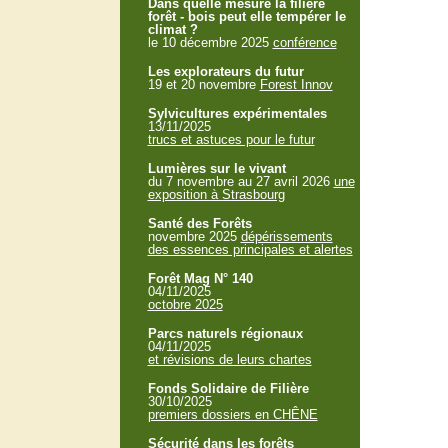
Dans quelle mesure la filière
forêt - bois peut elle tempérer le
climat ?
le 10 décembre 2025
conférence
Les explorateurs du futur
19 et 20 novembre
Forest Innov
Sylvicultures expérimentales
13/11/2025
trucs et astuces pour le futur
Lumières sur le vivant
du 7 novembre au 27 avril 2026
une
exposition à Strasbourg
Santé des Forêts
novembre 2025
dépérissements
des essences principales et alertes
Forêt Mag N° 140
04/11/2025
octobre 2025
Parcs naturels régionaux
04/11/2025
et révisions de leurs chartes
Fonds Solidaire de Filière
30/10/2025
premiers dossiers en CHÊNE
Sécurité dans les forêts