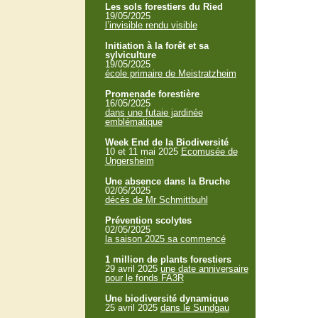
Les sols forestiers du Ried
19/05/2025
l’invisible rendu visible
Initiation à la forêt et sa
sylviculture
19/05/2025
école primaire de Meistratzheim
Promenade forestière
16/05/2025
dans une futaie jardinée
emblématique
Week End de la Biodiversité
10 et 11 mai 2025
Ecomusée de
Ungersheim
Une absence dans la Bruche
02/05/2025
décès de Mr Schmittbuhl
Prévention scolytes
02/05/2025
la saison 2025 sa commencé
1 million de plants forestiers
29 avril 2025
une date anniversaire
pour le fonds FA3R
Une biodiversité dynamique
25 avril 2025
dans le Sundgau