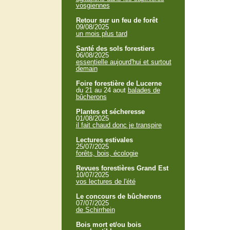
vosgiennes
Retour sur un feu de forêt
09/08/2025
un mois plus tard
Santé des sols forestiers
06/08/2025
essentielle aujourd'hui et surtout
demain
Foire forestière de Lucerne
du 21 au 24 aout
balades de
bûcherons
Plantes et sécheresse
01/08/2025
il fait chaud donc je transpire
Lectures estivales
25/07/2025
forêts, bois, écologie
Revues forestières Grand Est
10/07/2025
vos lectures de l'été
Le concours de bûcherons
07/07/2025
de Schirrhein
Bois mort et/ou bois