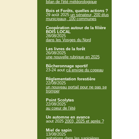
bilan de l'été météorologique
Bois et Forêts, quelles actions ?
29 août 2025
un sénateur, 200 élus
municipaux, 100 communes
Coopération autour de la filière
BOIS LOCAL
28/08/2025
dans les Vosges du Nord
Les livres de la forêt
26/08/2025
une nouvelle rubrique en 2025
Bûcheronnage sportif
23-24 aout
çà envoie du copeau
Règlementation forestière
22/08/2025
un nouveau portail pour ne pas se
tromper
Point Scolytes
22/08/2025
au coeur de l'été
Un automne en avance
aout 2025
2003, 2025 et après ?
Miel de sapin
13/08/2025
agitations dans les sapinières