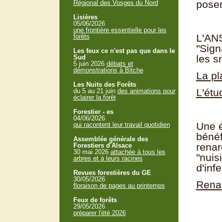
poser
Régional des Vosges du Nord
Lisières
05/06/2026
une frontière essentielle pour les
L'ANS
forêts
"Sign
Les feux ce n'est pas que dans le
les s
Sud
5 juin 2026
débats et
démonstrations à Bitche
La pl
Les Nuits des Forêts
L'étu
du 5 au 21 juin
des animations pour
éclairer la forêt
Forestier - es
04/06/2026
Une é
qui racontent leur travail quotidien
bénéf
Assemblée générale des
renar
Forestiers d'Alsace
30 mai 2026
attachée à tous les
"nuis
arbres et à leurs racines
d'inf
Revues forestières du GE
30/05/2026
Rena
floraison de pages au printemps
Feux de forêts
29/05/2026
préparer l'été 2026