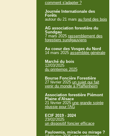
comment s'adapter ?
Journée Internationale des
Forêts
autour du 21 mars
au fond des bois
AG association forestière du
Sundgau
7 mars 2025
rassemblement des
forestiers sundgauviens
Au coeur des Vosges du Nord
14 mars 2025
assemblée générale
Marché du bois
12/03/2025
du printemps 2025
Bourse Foncière Forestière
27 février 2025
un sujet qui fait
venir du monde à Pfaffenheim
Association forestière Piémont
Plaine d'Alsace
21 février 2025
une grande soirée
réussie pour l'AG
ECIF 2019 - 2024
23/02/2025
un dispositif foncier efficace
Paulownia, miracle ou mirage ?