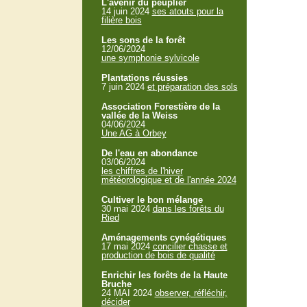
L'avenir du peuplier
14 juin 2024
ses atouts pour la
filière bois
Les sons de la forêt
12/06/2024
une symphonie sylvicole
Plantations réussies
7 juin 2024
et préparation des sols
Association Forestière de la
vallée de la Weiss
04/06/2024
Une AG à Orbey
De l'eau en abondance
03/06/2024
les chiffres de l'hiver
météorologique et de l'année 2024
Cultiver le bon mélange
30 mai 2024
dans les forêts du
Ried
Aménagements cynégétiques
17 mai 2024
concilier chasse et
production de bois de qualité
Enrichir les forêts de la Haute
Bruche
24 MAI 2024
observer, réfléchir,
décider