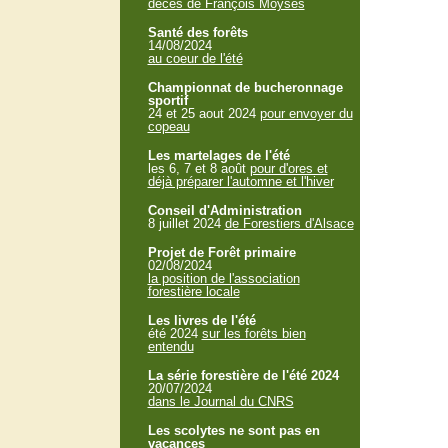
décès de François Moyses
Santé des forêts
14/08/2024
au coeur de l'été
Championnat de bucheronnage
sportif
24 et 25 aout 2024
pour envoyer du
copeau
Les martelages de l'été
les 6, 7 et 8 août
pour d'ores et
déjà préparer l'automne et l'hiver
Conseil d'Administration
8 juillet 2024
de Forestiers d'Alsace
Projet de Forêt primaire
02/08/2024
la position de l'association
forestière locale
Les livres de l'été
été 2024
sur les forêts bien
entendu
La série forestière de l'été 2024
20/07/2024
dans le Journal du CNRS
Les scolytes ne sont pas en
vacances