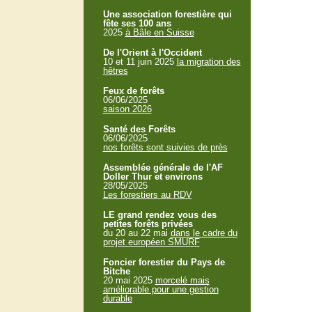
Une association forestière qui
fête ses 100 ans
2025
à Bâle en Suisse
De l'Orient à l'Occident
10 et 11 juin 2025
la migration des
hêtres
Feux de forêts
06/06/2025
saison 2026
Santé des Forêts
06/06/2025
nos forêts sont suivies de près
Assemblée générale de l'AF
Doller Thur et environs
28/05/2025
Les forestiers au RDV
LE grand rendez vous des
petites forêts privées
du 20 au 22 mai
dans le cadre du
projet européen SMURF
Foncier forestier du Pays de
Bitche
20 mai 2025
morcelé mais
améliorable pour une gestion
durable