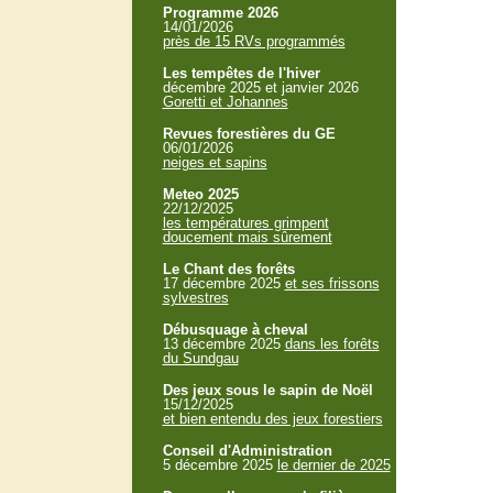
Programme 2026
14/01/2026
près de 15 RVs programmés
Les tempêtes de l'hiver
décembre 2025 et janvier 2026
Goretti et Johannes
Revues forestières du GE
06/01/2026
neiges et sapins
Meteo 2025
22/12/2025
les températures grimpent
doucement mais sûrement
Le Chant des forêts
17 décembre 2025
et ses frissons
sylvestres
Débusquage à cheval
13 décembre 2025
dans les forêts
du Sundgau
Des jeux sous le sapin de Noël
15/12/2025
et bien entendu des jeux forestiers
Conseil d'Administration
5 décembre 2025
le dernier de 2025