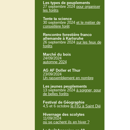
Les types de peuplements
27 septembre 2024
pour organiser
les forêts
Tente ta science
30 septembre 2024
et le métier de
conseillère forêt
Rencontre forestière franco
allemande à Karlsruhe
26 septembre 2024
sur les feux de
forêts
Marché du bois
24/09/2024
automne 2024
AG AF Doller et Thur
23/09/2024
Un rassemblement en nombre
Les jeunes peuplements
13 septembre 2024
à soigner, pour
de belles forêts
Festival de Géographie
4,5 et 6 octobre
le FIG à Saint Dié
Hivernage des scolytes
11/09/2024
où se cachent ils en hiver ?