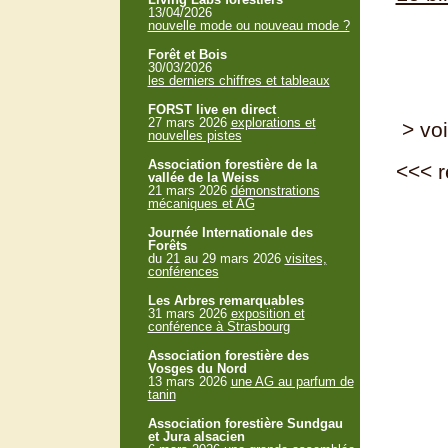
13/04/2026
nouvelle mode ou nouveau mode ?
Forêt et Bois
30/03/2026
les derniers chiffres et tableaux
FORST live en direct
27 mars 2026
explorations et
> voi
nouvelles pistes
Association forestière de la
<<<
r
vallée de la Weiss
21 mars 2026
démonstrations
mécaniques et AG
Journée Internationale des
Forêts
du 21 au 29 mars 2026
visites,
conférences
Les Arbres remarquables
31 mars 2026
exposition et
conférence à Strasbourg
Association forestière des
Vosges du Nord
13 mars 2026
une AG au parfum de
tanin
Association forestière Sundgau
et Jura alsacien