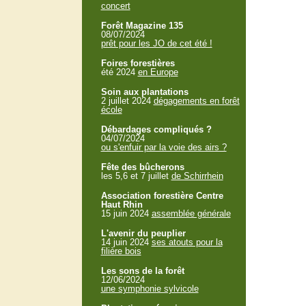
concert
Forêt Magazine 135
08/07/2024
prêt pour les JO de cet été !
Foires forestières
été 2024
en Europe
Soin aux plantations
2 juillet 2024
dégagements en forêt
école
Débardages compliqués ?
04/07/2024
ou s'enfuir par la voie des airs ?
Fête des bûcherons
les 5,6 et 7 juillet
de Schirrhein
Association forestière Centre
Haut Rhin
15 juin 2024
assemblée générale
L'avenir du peuplier
14 juin 2024
ses atouts pour la
filière bois
Les sons de la forêt
12/06/2024
une symphonie sylvicole