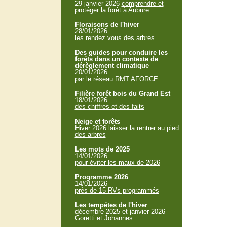
29 janvier 2026
comprendre et
protéger la forêt à Aubure
Floraisons de l'hiver
28/01/2026
les rendez vous des arbres
Des guides pour conduire les
forêts dans un contexte de
dérèglement climatique
20/01/2026
par le réseau RMT AFORCE
Filière forêt bois du Grand Est
18/01/2026
des chiffres et des faits
Neige et forêts
Hiver 2026
laisser la rentrer au pied
des arbres
Les mots de 2025
14/01/2026
pour éviter les maux de 2026
Programme 2026
14/01/2026
près de 15 RVs programmés
Les tempêtes de l'hiver
décembre 2025 et janvier 2026
Goretti et Johannes