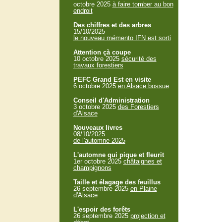
octobre 2025
à faire tomber au bon
endroit
Des chiffres et des arbres
15/10/2025
le nouveau mémento IFN est sorti
Attention çà coupe
10 octobre 2025
sécurité des
travaux forestiers
PEFC Grand Est en visite
6 octobre 2025
en Alsace bossue
Conseil d'Administration
3 octobre 2025
des Forestiers
d'Alsace
Nouveaux livres
08/10/2025
de l'automne 2025
L'automne qui pique et fleurit
1er octobre 2025
châtaignes et
champignons
Taille et élagage des feuillus
26 septembre 2025
en Plaine
d'Alsace
L'espoir des forêts
26 septembre 2025
projection et