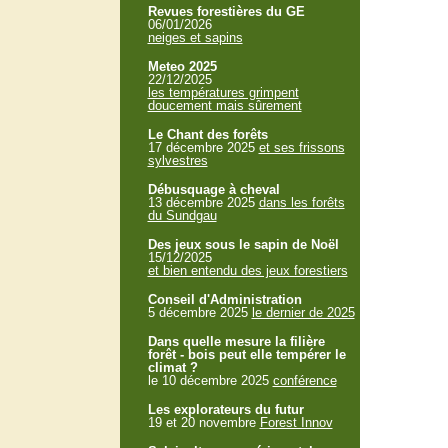
Revues forestières du GE
06/01/2026
neiges et sapins
Meteo 2025
22/12/2025
les températures grimpent
doucement mais sûrement
Le Chant des forêts
17 décembre 2025
et ses frissons
sylvestres
Débusquage à cheval
13 décembre 2025
dans les forêts
du Sundgau
Des jeux sous le sapin de Noël
15/12/2025
et bien entendu des jeux forestiers
Conseil d'Administration
5 décembre 2025
le dernier de 2025
Dans quelle mesure la filière
forêt - bois peut elle tempérer le
climat ?
le 10 décembre 2025
conférence
Les explorateurs du futur
19 et 20 novembre
Forest Innov