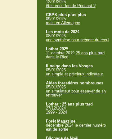
12/01/2025
êtes vous fan de Podcast ?
CBPS plus plus plus
09/01/2025
mais en Allemagne
Les mots de 2024
08/01/2025
une synthèse pour prendre du recul
Lothar 2025
11 octobre 2019
25 ans plus tard
dans le Ried
Il neige dans les Vosges
05/01/2025
un simple et précieux indicateur
Aides forestières nombreuses
05/01/2025
un simulateur pour essayer de s'y
retrouver
Lothar : 25 ans plus tard
27/12/2024
1999 - 2024
Forêt Magazine
décembre 2024
le dernier numéro
est de sortie
Bûchage de Noël