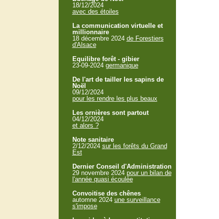
18/12/2024
avec des étoiles
La communication virtuelle et
millionnaire
18 décembre 2024
de Forestiers
d'Alsace
Equilibre forêt - gibier
23-09-2024
germanique
De l'art de tailler les sapins de
Noël
09/12/2024
pour les rendre les plus beaux
Les ornières sont partout
04/12/2024
et alors ?
Note sanitaire
2/12/2024
sur les forêts du Grand
Est
Dernier Conseil d'Administration
29 novembre 2024
pour un bilan de
l'année quasi écoulée
Convoitise des chênes
automne 2024
une surveillance
s'impose