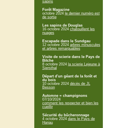
sapins
Forêt Magazine
octobre 2024
le dernier numéro est
de sortie
Les sapins de Douglas
16 octobre 2024
chatouillent les
nuages
Escapade dans le Sundgau
12 octobre 2024
arbres minuscules
et arbres remarquables
Visite de scierie dans le Pays de
Bitche
8 octobre 2024
la scierie Lejeune à
Siersthal
Départ d'un géant de la forêt et
du bois
10 octobre 2024
décès de JL
Besson
Automne = champignons
07/10/2024
comment les respecter et bien les
cueillir
Sécurité du bûcheronnage
4 octobre 2024
dans le Pays de
Hanau