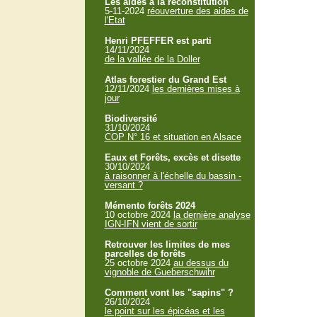
Les aides à la reconstitution
5-11-2024
réouverture des aides de
l'Etat
Henri PFEFFER est parti
14/11/2024
de la vallée de la Doller
Atlas forestier du Grand Est
12/11/2024
les dernières mises à
jour
Biodiversité
31/10/2024
COP N° 16 et situation en Alsace
Eaux et Forêts, excès et disette
30/10/2024
à raisonner à l'échelle du bassin -
versant ?
Mémento forêts 2024
10 octobre 2024
la dernière analyse
IGN-IFN vient de sortir
Retrouver les limites de mes
parcelles de forêts
25 octobre 2024
au dessus du
vignoble de Gueberschwihr
Comment vont les "sapins" ?
26/10/2024
le point sur les épicéas et les