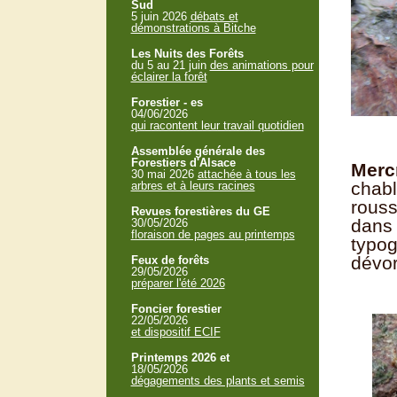
Sud
5 juin 2026
débats et
démonstrations à Bitche
Les Nuits des Forêts
du 5 au 21 juin
des animations pour
éclairer la forêt
Forestier - es
04/06/2026
qui racontent leur travail quotidien
Assemblée générale des
Forestiers d'Alsace
Mercr
30 mai 2026
attachée à tous les
chabl
arbres et à leurs racines
rouss
Revues forestières du GE
dans 
30/05/2026
floraison de pages au printemps
typog
dévor
Feux de forêts
29/05/2026
préparer l'été 2026
Foncier forestier
22/05/2026
et dispositif ECIF
Printemps 2026 et
18/05/2026
dégagements des plants et semis