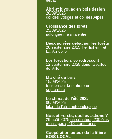
débat
Abri et bivouac en bois design
26/09/2025
col des Vosges et col des Alpes
Croissance des forêts
25/09/2025
rallongée mais ralentie
Deux soirées débat sur les forêts
26 septembre 2025
Herrlisheim et
La Vancelle
Les forestiers se redressent
12 septembre 2025
dans la vallée
de Villé
Marché du bois
15/09/2025
tension sur la matière en
septembre
Le climat de l'été 2025
06/09/2025
bilan de l'été météorologique
Bois et Forêts, quelles actions ?
29 août 2025
un sénateur, 200 élus
municipaux, 100 communes
Coopération autour de la filière
BOIS LOCAL