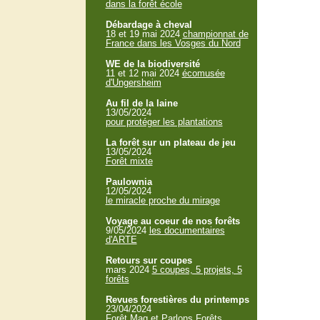
dans la forêt école
Débardage à cheval
18 et 19 mai 2024
championnat de
France dans les Vosges du Nord
WE de la biodiversité
11 et 12 mai 2024
écomusée
d'Ungersheim
Au fil de la laine
13/05/2024
pour protéger les plantations
La forêt sur un plateau de jeu
13/05/2024
Forêt mixte
Paulownia
12/05/2024
le miracle proche du mirage
Voyage au coeur de nos forêts
9/05/2024
les documentaires
d'ARTE
Retours sur coupes
mars 2024
5 coupes, 5 projets, 5
forêts
Revues forestières du printemps
23/04/2024
Forêt Mag et Parlons Forêts