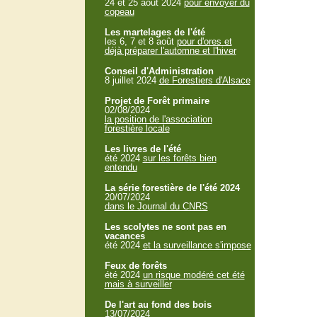
24 et 25 aout 2024
pour envoyer du
copeau
Les martelages de l'été
les 6, 7 et 8 août
pour d'ores et
déjà préparer l'automne et l'hiver
Conseil d'Administration
8 juillet 2024
de Forestiers d'Alsace
Projet de Forêt primaire
02/08/2024
la position de l'association
forestière locale
Les livres de l'été
été 2024
sur les forêts bien
entendu
La série forestière de l'été 2024
20/07/2024
dans le Journal du CNRS
Les scolytes ne sont pas en
vacances
été 2024
et la surveillance s'impose
Feux de forêts
été 2024
un risque modéré cet été
mais à surveiller
De l'art au fond des bois
13/07/2024