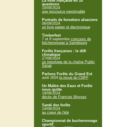
La forêt française en 10
questions
10/09/2024
une ressource inestimable
Portraits de forestiers alsaciens
06/09/2024
un livre papier et électronique
Timberfest
7 et 8 septembre
concours de
bûcheronnage à Sarrebourg
Forêts françaises : le défi
climatique
27/08/2024
un reportage de la chaîne Public
Sénat
Parlons Forêts du Grand Est
août 2024
la revue du CNPF
Un Maître des Eaux et Forêts
nous quitte
19/08/2024
décès de François Moyses
Santé des forêts
14/08/2024
au coeur de l'été
Championnat de bucheronnage
sportif