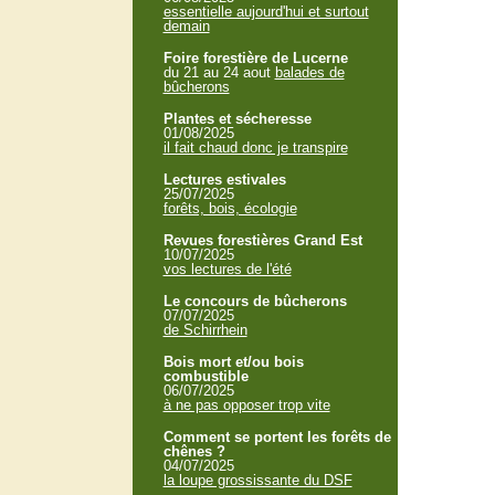
essentielle aujourd'hui et surtout
demain
Foire forestière de Lucerne
du 21 au 24 aout
balades de
bûcherons
Plantes et sécheresse
01/08/2025
il fait chaud donc je transpire
Lectures estivales
25/07/2025
forêts, bois, écologie
Revues forestières Grand Est
10/07/2025
vos lectures de l'été
Le concours de bûcherons
07/07/2025
de Schirrhein
Bois mort et/ou bois
combustible
06/07/2025
à ne pas opposer trop vite
Comment se portent les forêts de
chênes ?
04/07/2025
la loupe grossissante du DSF