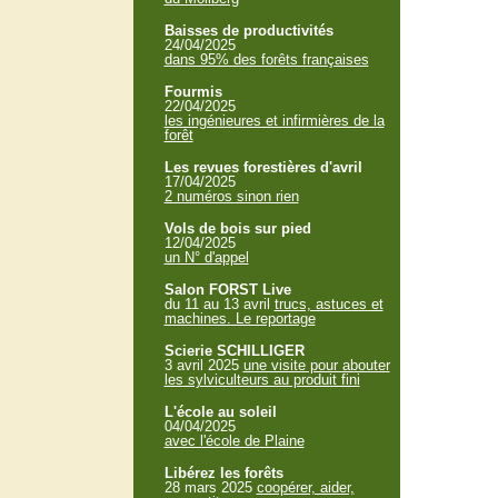
Baisses de productivités
24/04/2025
dans 95% des forêts françaises
Fourmis
22/04/2025
les ingénieures et infirmières de la
forêt
Les revues forestières d'avril
17/04/2025
2 numéros sinon rien
Vols de bois sur pied
12/04/2025
un N° d'appel
Salon FORST Live
du 11 au 13 avril
trucs, astuces et
machines. Le reportage
Scierie SCHILLIGER
3 avril 2025
une visite pour abouter
les sylviculteurs au produit fini
L'école au soleil
04/04/2025
avec l'école de Plaine
Libérez les forêts
28 mars 2025
coopérer, aider,