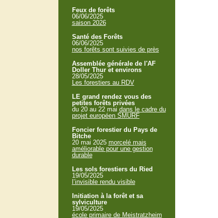
Feux de forêts
06/06/2025
saison 2026
Santé des Forêts
06/06/2025
nos forêts sont suivies de près
Assemblée générale de l'AF
Doller Thur et environs
28/05/2025
Les forestiers au RDV
LE grand rendez vous des
petites forêts privées
du 20 au 22 mai
dans le cadre du
projet européen SMURF
Foncier forestier du Pays de
Bitche
20 mai 2025
morcelé mais
améliorable pour une gestion
durable
Les sols forestiers du Ried
19/05/2025
l’invisible rendu visible
Initiation à la forêt et sa
sylviculture
19/05/2025
école primaire de Meistratzheim