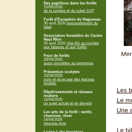
Des papillons dans les forêts
15/05/2026
de la lumière et du soleil SVP
Forêt d'Exception de Haguenau
30 avril 2026
renouvellement du
label
Association forestière du Centre
Haut Rhin
25 avril 2026
Une AG accrochée
aux falaises et aux forêts
Merc
Feux de forêts
28/04/2026
aussi possibles au printemps
Prévention scolytes
20/04/2026
suivi et écorçage des épicéas
tombés
Les b
Dépérissements et réseaux
routiers
Le mo
15/04/2026
un sujet actuel et en devenir
Une 
Les arts de la forêt : sentir,
cheminer, rêver
14/04/2026
nouveau livre
Le bi
Living Labs forestiers