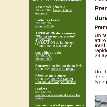
Actualités Forestiers d'Alsace
Prem
Assemblée générale
19 juin 2026
Doller, Thur et
environs
dura
Santé des forêts
25/06/2026
Premi
bilan de 2025
ANNULATION de la réunion
Un ta
"Planter ou ne pas planter"
attir
24/06/2026
ANNULATION de la réunion
avril
"Planter ou ne pas planter"
rapid
Les défis du bois
23 avr
22/06/2026
édition 2026
Retrouver les limites de sa forêt
5 juin 2026
dans le Sundgau
Un ch
de sc
Révision de la charte
5 juin 2026
du Parc Naturel
typog
Régional des Vosges du Nord
Lisières
05/06/2026
une frontière essentielle pour les
forêts
Les feux ce n'est pas que dans le