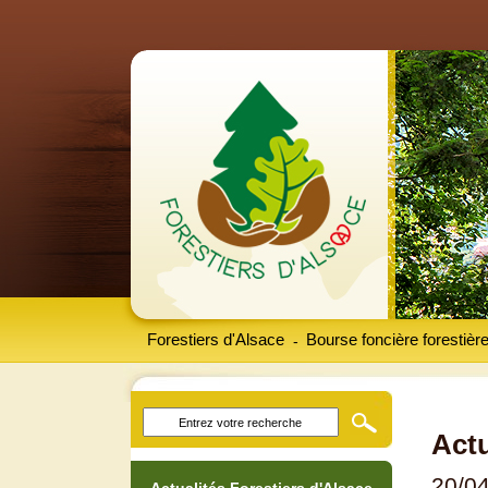
Forestiers d'Alsace
Bourse foncière forestièr
-
Actu
20/0