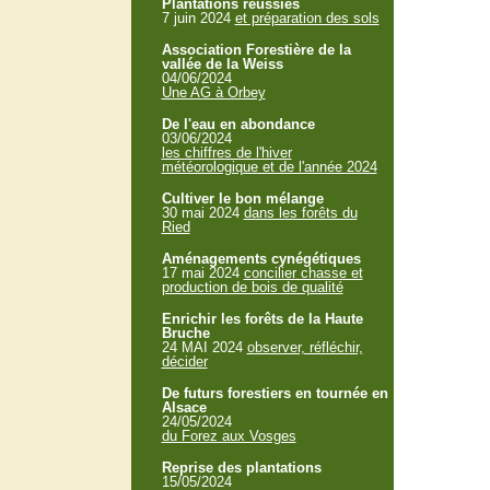
Plantations réussies
7 juin 2024
et préparation des sols
Association Forestière de la
vallée de la Weiss
04/06/2024
Une AG à Orbey
De l'eau en abondance
03/06/2024
les chiffres de l'hiver
météorologique et de l'année 2024
Cultiver le bon mélange
30 mai 2024
dans les forêts du
Ried
Aménagements cynégétiques
17 mai 2024
concilier chasse et
production de bois de qualité
Enrichir les forêts de la Haute
Bruche
24 MAI 2024
observer, réfléchir,
décider
De futurs forestiers en tournée en
Alsace
24/05/2024
du Forez aux Vosges
Reprise des plantations
15/05/2024