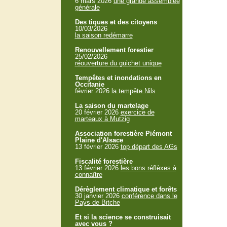
6 mars 2026
une grande assemblée
générale
Des tiques et des citoyens
10/03/2026
la saison redémarre
Renouvellement forestier
25/02/2026
réouverture du guichet unique
Tempêtes et inondations en
Occitanie
février 2026
la tempête Nils
La saison du martelage
20 février 2026
exercice de
marteaux à Mutzig
Association forestière Piémont
Plaine d'Alsace
13 février 2026
top départ des AGs
Fiscalité forestière
13 février 2026
les bons réflèxes à
connaître
Dérèglement climatique et forêts
30 janvier 2026
conférence dans le
Pays de Bitche
Et si la science se construisait
avec vous ?