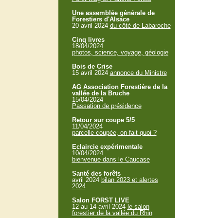
Une assemblée générale de
Forestiers d'Alsace
20 avril 2024
du côté de Labaroche
Cinq livres
18/04/2024
photos, science, voyage, géologie
Bois de Crise
15 avril 2024
annonce du Ministre
AG Association Forestière de la
vallée de la Bruche
15/04/2024
Passation de présidence
Retour sur coupe 5/5
11/04/2024
parcelle coupée, on fait quoi ?
Eclaircie expérimentale
10/04/2024
bienvenue dans le Caucase
Santé des forêts
avril 2024
bilan 2023 et alertes
2024
Salon FORST LIVE
12 au 14 avril 2024
le salon
forestier de la vallée du Rhin