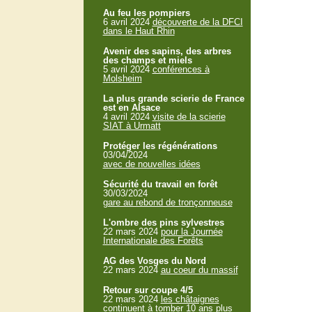
Au feu les pompiers
6 avril 2024
découverte de la DFCI
dans le Haut Rhin
Avenir des sapins, des arbres
des champs et miels
5 avril 2024
conférences à
Molsheim
La plus grande scierie de France
est en Alsace
4 avril 2024
visite de la scierie
SIAT à Urmatt
Protéger les régénérations
03/04/2024
avec de nouvelles idées
Sécurité du travail en forêt
30/03/2024
gare au rebond de tronçonneuse
L'ombre des pins sylvestres
22 mars 2024
pour la Journée
Internationale des Forêts
AG des Vosges du Nord
22 mars 2024
au coeur du massif
Retour sur coupe 4/5
22 mars 2024
les châtaignes
continuent à tomber 10 ans plus