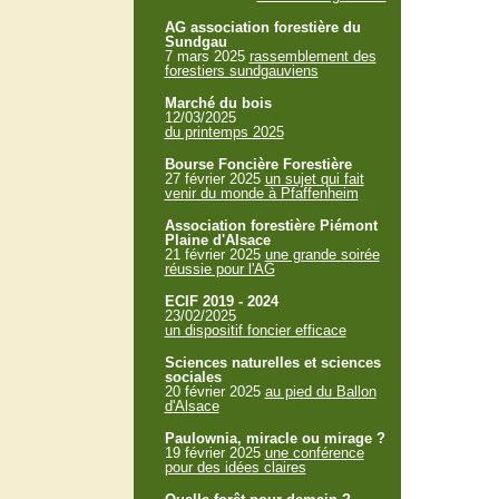
AG association forestière du
Sundgau
7 mars 2025
rassemblement des
forestiers sundgauviens
Marché du bois
12/03/2025
du printemps 2025
Bourse Foncière Forestière
27 février 2025
un sujet qui fait
venir du monde à Pfaffenheim
Association forestière Piémont
Plaine d'Alsace
21 février 2025
une grande soirée
réussie pour l'AG
ECIF 2019 - 2024
23/02/2025
un dispositif foncier efficace
Sciences naturelles et sciences
sociales
20 février 2025
au pied du Ballon
d'Alsace
Paulownia, miracle ou mirage ?
19 février 2025
une conférence
pour des idées claires