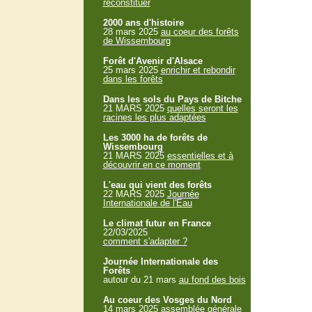
reconstituer
2000 ans d'histoire
28 mars 2025
au coeur des forêts
de Wissembourg
Forêt d'Avenir d'Alsace
25 mars 2025
enrichir et rebondir
dans les forêts
Dans les sols du Pays de Bitche
21 MARS 2025
quelles seront les
racines les plus adaptées
Les 3000 ha de forêts de
Wissembourg
21 MARS 2025
essentielles et à
découvrir en ce moment
L'eau qui vient des forêts
22 MARS 2025
Journée
Internationale de l'Eau
Le climat futur en France
22/03/2025
comment s'adapter ?
Journée Internationale des
Forêts
autour du 21 mars
au fond des bois
Au coeur des Vosges du Nord
14 mars 2025
assemblée générale