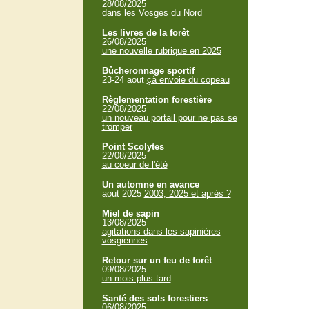
28/08/2025
dans les Vosges du Nord
Les livres de la forêt
26/08/2025
une nouvelle rubrique en 2025
Bûcheronnage sportif
23-24 aout
çà envoie du copeau
Règlementation forestière
22/08/2025
un nouveau portail pour ne pas se
tromper
Point Scolytes
22/08/2025
au coeur de l'été
Un automne en avance
aout 2025
2003, 2025 et après ?
Miel de sapin
13/08/2025
agitations dans les sapinières
vosgiennes
Retour sur un feu de forêt
09/08/2025
un mois plus tard
Santé des sols forestiers
06/08/2025