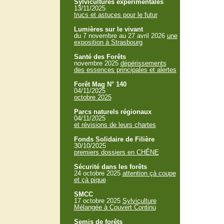
Sylvicultures expérimentales
13/11/2025
trucs et astuces pour le futur
Lumières sur le vivant
du 7 novembre au 27 avril 2026
une
exposition à Strasbourg
Santé des Forêts
novembre 2025
dépérissements
des essences principales et alertes
Forêt Mag N° 140
04/11/2025
octobre 2025
Parcs naturels régionaux
04/11/2025
et révisions de leurs chartes
Fonds Solidaire de Filière
30/10/2025
premiers dossiers en CHÊNE
Sécurité dans les forêts
24 octobre 2025
attention çà coupe
et çà pique
SMCC
17 octobre 2025
Sylviculture
Mélangée à Couvert Continu
Semis de forêts