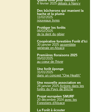
Quelle forêt pour demain ?
4 février 2025
débats à Nancy
Des bûcherons qui manient la
hache et la plume
11/02/2025
nouveaux livres
Protéger les forêts
06/02/2025
de la dent du gibier
Coopérative forestière Forêt d'Ici
30 janvier 2025
assemblée
générale en Alsace
Premières floraisons 2025
05/02/2025
au coeur de l'hiver
Une forêt éponge
31/01/2025
dans un concept "One Health"
Une nouvelle association en
28 janvier 2025
Actions dans les
forêts du Pays de Bitche
Projet européen SMURF
20 décembre 2024
avec les
Forestiers d'Alsace
La Forêt à écouter