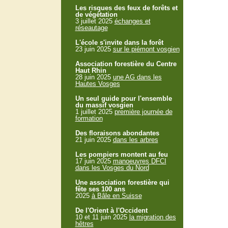
Les risques des feux de forêts et
de végétation
3 juillet 2025
échanges et
réseautage
L'école s'invite dans la forêt
23 juin 2025
sur le piémont vosgien
Association forestière du Centre
Haut Rhin
28 juin 2025
une AG dans les
Hautes Vosges
Un seul guide pour l'ensemble
du massif vosgien
1 juillet 2025
première journée de
formation
Des floraisons abondantes
21 juin 2025
dans les arbres
Les pompiers montent au feu
17 juin 2025
manoeuvres DFCI
dans les Vosges du Nord
Une association forestière qui
fête ses 100 ans
2025
à Bâle en Suisse
De l'Orient à l'Occident
10 et 11 juin 2025
la migration des
hêtres