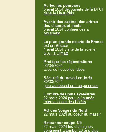
Au feu les pompiers
6 avril 2024
découverte de la DFCI
dans le Haut Rhin
Avenir des sapins, des arbres
des champs et miels
5 avril 2024
conférences à
Molsheim
La plus grande scierie de France
est en Alsace
4 avril 2024
visite de la scierie
SIAT à Urmatt
Protéger les régénérations
03/04/2024
avec de nouvelles idées
Sécurité du travail en forêt
30/03/2024
gare au rebond de tronçonneuse
L'ombre des pins sylvestres
22 mars 2024
pour la Journée
Internationale des Forêts
AG des Vosges du Nord
22 mars 2024
au coeur du massif
Retour sur coupe 4/5
22 mars 2024
les châtaignes
continuent à tomber 10 ans plus