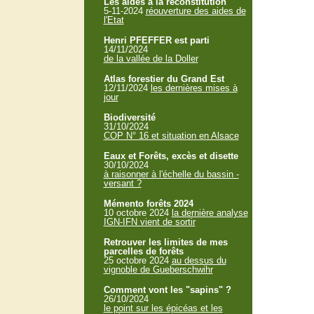
Les aides à la reconstitution
5-11-2024
réouverture des aides de
l'Etat
Henri PFEFFER est parti
14/11/2024
de la vallée de la Doller
Atlas forestier du Grand Est
12/11/2024
les dernières mises à
jour
Biodiversité
31/10/2024
COP N° 16 et situation en Alsace
Eaux et Forêts, excès et disette
30/10/2024
à raisonner à l'échelle du bassin -
versant ?
Mémento forêts 2024
10 octobre 2024
la dernière analyse
IGN-IFN vient de sortir
Retrouver les limites de mes
parcelles de forêts
25 octobre 2024
au dessus du
vignoble de Gueberschwihr
Comment vont les "sapins" ?
26/10/2024
le point sur les épicéas et les