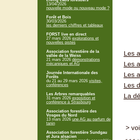
13/04/2026
nouvelle mode ou nouveau mode ?
Forêt et Bois
30/03/2026
les derniers chiffres et tableaux
FORST live en direct
27 mars 2026
explorations et
nouvelles pistes
Association forestière de la
Les a
vallée de la Weiss
21 mars 2026
démonstrations
Les a
mécaniques et AG
Journée Internationale des
Les a
Forêts
du 21 au 29 mars 2026
visites,
Les d
conférences
Les Arbres remarquables
La d
31 mars 2026
exposition et
conférence à Strasbourg
Association forestière des
Vosges du Nord
13 mars 2026
une AG au parfum de
tanin
> voi
Association forestière Sundgau
et Jura alsacien