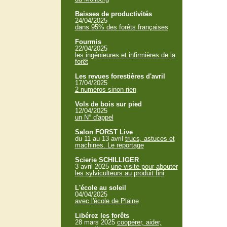
Baisses de productivités
24/04/2025
dans 95% des forêts françaises
Fourmis
22/04/2025
les ingénieures et infirmières de la
forêt
Les revues forestières d'avril
17/04/2025
2 numéros sinon rien
Vols de bois sur pied
12/04/2025
un N° d'appel
Salon FORST Live
du 11 au 13 avril
trucs, astuces et
machines. Le reportage
Scierie SCHILLIGER
3 avril 2025
une visite pour abouter
les sylviculteurs au produit fini
L'école au soleil
04/04/2025
avec l'école de Plaine
Libérez les forêts
28 mars 2025
coopérer, aider,