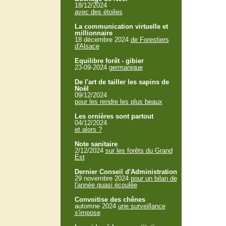
18/12/2024
avec des étoiles
La communication virtuelle et
millionnaire
18 décembre 2024
de Forestiers
d'Alsace
Equilibre forêt - gibier
23-09-2024
germanique
De l'art de tailler les sapins de
Noël
09/12/2024
pour les rendre les plus beaux
Les ornières sont partout
04/12/2024
et alors ?
Note sanitaire
2/12/2024
sur les forêts du Grand
Est
Dernier Conseil d'Administration
29 novembre 2024
pour un bilan de
l'année quasi écoulée
Convoitise des chênes
automne 2024
une surveillance
s'impose