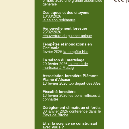
<<<
r
6 mars 2026
une grande assemblée
générale
Des tiques et des citoyens
10/03/2026
la saison redémarre
Renouvellement forestier
25/02/2026
réouverture du guichet unique
Tempêtes et inondations en
Occitanie
février 2026
la tempête Nils
La saison du martelage
20 février 2026
exercice de
marteaux à Mutzig
Association forestière Piémont
Plaine d'Alsace
13 février 2026
top départ des AGs
Fiscalité forestière
13 février 2026
les bons réflèxes à
connaître
Dérèglement climatique et forêts
30 janvier 2026
conférence dans le
Pays de Bitche
Et si la science se construisait
avec vous ?