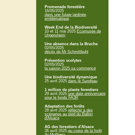
Promenade forestière
16/05/2025
dans une futaie jardinée
emblématique
Week End de la Biodiversité
10 et 11 mai 2025
Ecomusée de
Ungersheim
Une absence dans la Bruche
02/05/2025
décès de Mr Schmittbuhl
Prévention scolytes
02/05/2025
la saison 2025 sa commencé
Une biodiversité dynamique
25 avril 2025
dans le Sundgau
1 million de plants forestiers
29 avril 2025
une date anniversaire
pour le fonds FA3R
Adaptation des forêts
28 avril 2025
réfléchir à des
scénarios au pied du Ballon
d'Alsace
AG des forestiers d'Alsace
26 avril 2025
au coeur de la forêt
du Mollberg