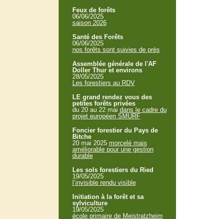
Feux de forêts
06/06/2025
saison 2026
Santé des Forêts
06/06/2025
nos forêts sont suivies de près
Assemblée générale de l'AF
Doller Thur et environs
28/05/2025
Les forestiers au RDV
LE grand rendez vous des
petites forêts privées
du 20 au 22 mai
dans le cadre du
projet européen SMURF
Foncier forestier du Pays de
Bitche
20 mai 2025
morcelé mais
améliorable pour une gestion
durable
Les sols forestiers du Ried
19/05/2025
l’invisible rendu visible
Initiation à la forêt et sa
sylviculture
19/05/2025
école primaire de Meistratzheim