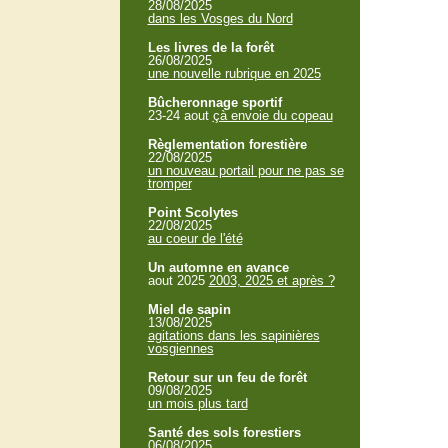
28/08/2025
dans les Vosges du Nord
Les livres de la forêt
26/08/2025
une nouvelle rubrique en 2025
Bûcheronnage sportif
23-24 aout
çà envoie du copeau
Règlementation forestière
22/08/2025
un nouveau portail pour ne pas se
tromper
Point Scolytes
22/08/2025
au coeur de l'été
Un automne en avance
aout 2025
2003, 2025 et après ?
Miel de sapin
13/08/2025
agitations dans les sapinières
vosgiennes
Retour sur un feu de forêt
09/08/2025
un mois plus tard
Santé des sols forestiers
06/08/2025