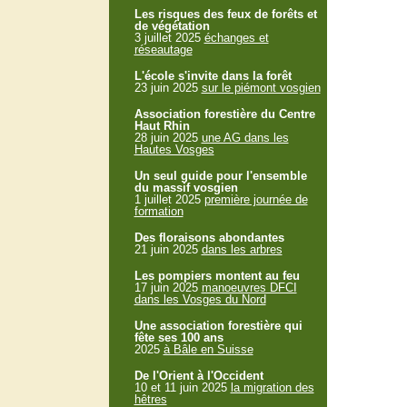
Les risques des feux de forêts et
de végétation
3 juillet 2025
échanges et
réseautage
L'école s'invite dans la forêt
23 juin 2025
sur le piémont vosgien
Association forestière du Centre
Haut Rhin
28 juin 2025
une AG dans les
Hautes Vosges
Un seul guide pour l'ensemble
du massif vosgien
1 juillet 2025
première journée de
formation
Des floraisons abondantes
21 juin 2025
dans les arbres
Les pompiers montent au feu
17 juin 2025
manoeuvres DFCI
dans les Vosges du Nord
Une association forestière qui
fête ses 100 ans
2025
à Bâle en Suisse
De l'Orient à l'Occident
10 et 11 juin 2025
la migration des
hêtres