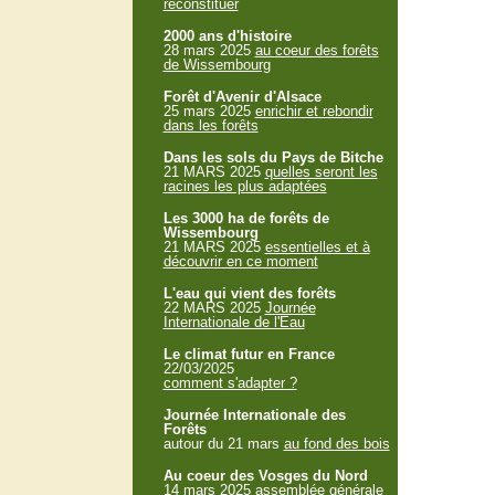
reconstituer
2000 ans d'histoire
28 mars 2025
au coeur des forêts
de Wissembourg
Forêt d'Avenir d'Alsace
25 mars 2025
enrichir et rebondir
dans les forêts
Dans les sols du Pays de Bitche
21 MARS 2025
quelles seront les
racines les plus adaptées
Les 3000 ha de forêts de
Wissembourg
21 MARS 2025
essentielles et à
découvrir en ce moment
L'eau qui vient des forêts
22 MARS 2025
Journée
Internationale de l'Eau
Le climat futur en France
22/03/2025
comment s'adapter ?
Journée Internationale des
Forêts
autour du 21 mars
au fond des bois
Au coeur des Vosges du Nord
14 mars 2025
assemblée générale