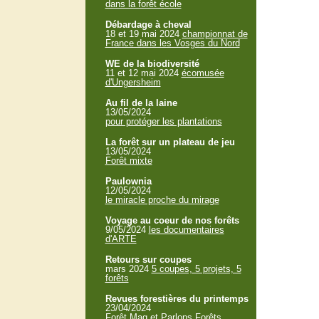
dans la forêt école
Débardage à cheval
18 et 19 mai 2024
championnat de
France dans les Vosges du Nord
WE de la biodiversité
11 et 12 mai 2024
écomusée
d'Ungersheim
Au fil de la laine
13/05/2024
pour protéger les plantations
La forêt sur un plateau de jeu
13/05/2024
Forêt mixte
Paulownia
12/05/2024
le miracle proche du mirage
Voyage au coeur de nos forêts
9/05/2024
les documentaires
d'ARTE
Retours sur coupes
mars 2024
5 coupes, 5 projets, 5
forêts
Revues forestières du printemps
23/04/2024
Forêt Mag et Parlons Forêts