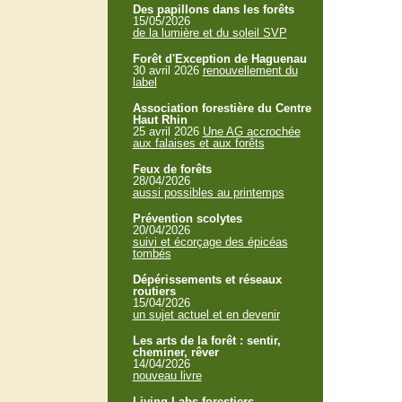
Des papillons dans les forêts
15/05/2026
de la lumière et du soleil SVP
Forêt d'Exception de Haguenau
30 avril 2026
renouvellement du
label
Association forestière du Centre
Haut Rhin
25 avril 2026
Une AG accrochée
aux falaises et aux forêts
Feux de forêts
28/04/2026
aussi possibles au printemps
Prévention scolytes
20/04/2026
suivi et écorçage des épicéas
tombés
Dépérissements et réseaux
routiers
15/04/2026
un sujet actuel et en devenir
Les arts de la forêt : sentir,
cheminer, rêver
14/04/2026
nouveau livre
Living Labs forestiers