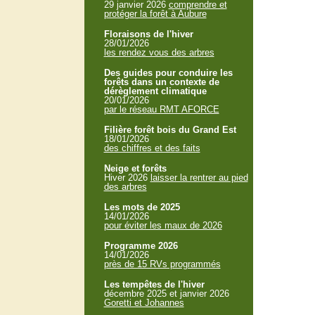
29 janvier 2026
comprendre et
protéger la forêt à Aubure
Floraisons de l'hiver
28/01/2026
les rendez vous des arbres
Des guides pour conduire les
forêts dans un contexte de
dérèglement climatique
20/01/2026
par le réseau RMT AFORCE
Filière forêt bois du Grand Est
18/01/2026
des chiffres et des faits
Neige et forêts
Hiver 2026
laisser la rentrer au pied
des arbres
Les mots de 2025
14/01/2026
pour éviter les maux de 2026
Programme 2026
14/01/2026
près de 15 RVs programmés
Les tempêtes de l'hiver
décembre 2025 et janvier 2026
Goretti et Johannes