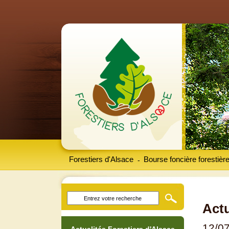
Forestiers d'Alsace
Bourse foncière forestièr
-
Actu
12/0