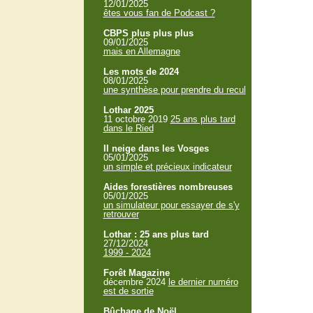
12/01/2025
êtes vous fan de Podcast ?
CBPS plus plus plus
09/01/2025
mais en Allemagne
Les mots de 2024
08/01/2025
une synthèse pour prendre du recul
Lothar 2025
11 octobre 2019
25 ans plus tard
dans le Ried
Il neige dans les Vosges
05/01/2025
un simple et précieux indicateur
Aides forestières nombreuses
05/01/2025
un simulateur pour essayer de s'y
retrouver
Lothar : 25 ans plus tard
27/12/2024
1999 - 2024
Forêt Magazine
décembre 2024
le dernier numéro
est de sortie
Bûchage de Noël