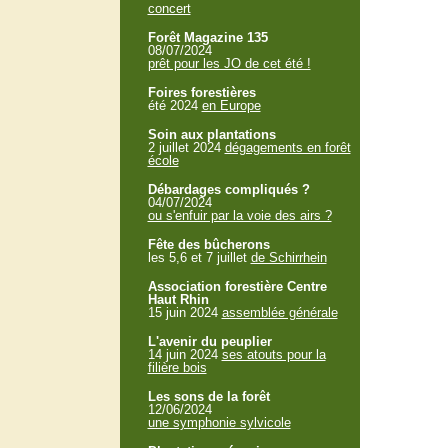
concert
Forêt Magazine 135
08/07/2024
prêt pour les JO de cet été !
Foires forestières
été 2024
en Europe
Soin aux plantations
2 juillet 2024
dégagements en forêt
école
Débardages compliqués ?
04/07/2024
ou s'enfuir par la voie des airs ?
Fête des bûcherons
les 5,6 et 7 juillet
de Schirrhein
Association forestière Centre
Haut Rhin
15 juin 2024
assemblée générale
L'avenir du peuplier
14 juin 2024
ses atouts pour la
filière bois
Les sons de la forêt
12/06/2024
une symphonie sylvicole