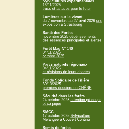
Sylvicultures expérimentales
13/11/2025
trucs et astuces pour le futur
Lumières sur le vivant
du 7 novembre au 27 avril 2026
une
exposition à Strasbourg
Santé des Forêts
novembre 2025
dépérissements
des essences principales et alertes
Forêt Mag N° 140
04/11/2025
octobre 2025
Parcs naturels régionaux
04/11/2025
et révisions de leurs chartes
Fonds Solidaire de Filière
30/10/2025
premiers dossiers en CHÊNE
Sécurité dans les forêts
24 octobre 2025
attention çà coupe
et çà pique
SMCC
17 octobre 2025
Sylviculture
Mélangée à Couvert Continu
Semis de forêts