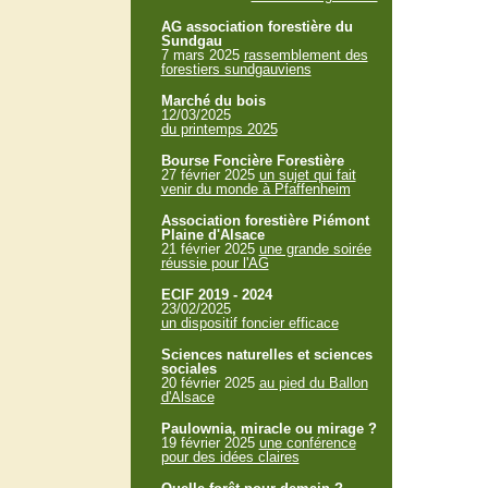
AG association forestière du
Sundgau
7 mars 2025
rassemblement des
forestiers sundgauviens
Marché du bois
12/03/2025
du printemps 2025
Bourse Foncière Forestière
27 février 2025
un sujet qui fait
venir du monde à Pfaffenheim
Association forestière Piémont
Plaine d'Alsace
21 février 2025
une grande soirée
réussie pour l'AG
ECIF 2019 - 2024
23/02/2025
un dispositif foncier efficace
Sciences naturelles et sciences
sociales
20 février 2025
au pied du Ballon
d'Alsace
Paulownia, miracle ou mirage ?
19 février 2025
une conférence
pour des idées claires