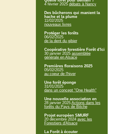
Quelle forêt pour demain ?
4 février 2025
débats à Nancy
Des bûcherons qui manient la
hache et la plume
11/02/2025
nouveaux livres
Protéger les forêts
06/02/2025
de la dent du gibier
Coopérative forestière Forêt d'Ici
30 janvier 2025
assemblée
générale en Alsace
Premières floraisons 2025
05/02/2025
au coeur de l'hiver
Une forêt éponge
31/01/2025
dans un concept "One Health"
Une nouvelle association en
28 janvier 2025
Actions dans les
forêts du Pays de Bitche
Projet européen SMURF
20 décembre 2024
avec les
Forestiers d'Alsace
La Forêt à écouter