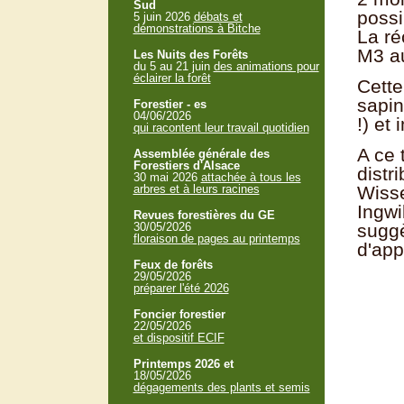
Sud
possi
5 juin 2026
débats et
démonstrations à Bitche
La ré
M3 au
Les Nuits des Forêts
du 5 au 21 juin
des animations pour
éclairer la forêt
Cette
sapin
Forestier - es
04/06/2026
!) et
qui racontent leur travail quotidien
A ce 
Assemblée générale des
Forestiers d'Alsace
distr
30 mai 2026
attachée à tous les
arbres et à leurs racines
Wisse
Ingwi
Revues forestières du GE
30/05/2026
suggè
floraison de pages au printemps
d'app
Feux de forêts
29/05/2026
préparer l'été 2026
Foncier forestier
22/05/2026
et dispositif ECIF
Printemps 2026 et
18/05/2026
dégagements des plants et semis