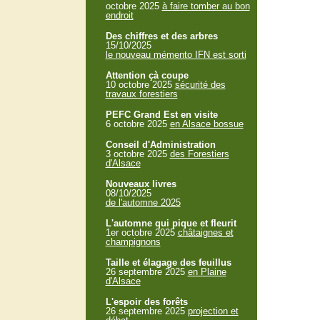
octobre 2025
à faire tomber au bon
endroit
Des chiffres et des arbres
15/10/2025
le nouveau mémento IFN est sorti
Attention çà coupe
10 octobre 2025
sécurité des
travaux forestiers
PEFC Grand Est en visite
6 octobre 2025
en Alsace bossue
Conseil d'Administration
3 octobre 2025
des Forestiers
d'Alsace
Nouveaux livres
08/10/2025
de l'automne 2025
L'automne qui pique et fleurit
1er octobre 2025
châtaignes et
champignons
Taille et élagage des feuillus
26 septembre 2025
en Plaine
d'Alsace
L'espoir des forêts
26 septembre 2025
projection et