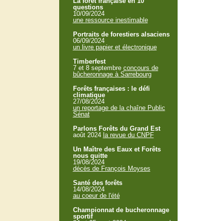
La forêt française en 10
questions
10/09/2024
une ressource inestimable
Portraits de forestiers alsaciens
06/09/2024
un livre papier et électronique
Timberfest
7 et 8 septembre
concours de
bûcheronnage à Sarrebourg
Forêts françaises : le défi
climatique
27/08/2024
un reportage de la chaîne Public
Sénat
Parlons Forêts du Grand Est
août 2024
la revue du CNPF
Un Maître des Eaux et Forêts
nous quitte
19/08/2024
décès de François Moyses
Santé des forêts
14/08/2024
au coeur de l'été
Championnat de bucheronnage
sportif