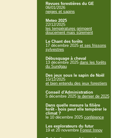
Revues forestières du GE
06/01/2026
neiges et sapins
Meteo 2025
22/12/2025
les températures grimpent
doucement mais sûrement
Le Chant des forêts
17 décembre 2025
et ses frissons
sylvestres
Débusquage à cheval
13 décembre 2025
dans les forêts
du Sundgau
Des jeux sous le sapin de Noël
15/12/2025
et bien entendu des jeux forestiers
Conseil d'Administration
5 décembre 2025
le dernier de 2025
Dans quelle mesure la filière
forêt - bois peut elle tempérer le
climat ?
le 10 décembre 2025
conférence
Les explorateurs du futur
19 et 20 novembre
Forest Innov