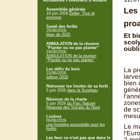
Actualités Forestiers d'Alsace
Les 
Assemblée générale
19 juin 2026
Doller, Thur et
environs
proa
Santé des forêts
25/06/2026
Et b
bilan de 2025
scoly
ANNULATION de la réunion
oubli
"Planter ou ne pas planter"
24/06/2026
ANNULATION de la réunion
"Planter ou ne pas planter"
La pr
Les défis du bois
22/06/2026
larve
édition 2026
bien 
Retrouver les limites de sa forêt
génér
5 juin 2026
dans le Sundgau
l'ann
Révision de la charte
zones
5 juin 2026
du Parc Naturel
Régional des Vosges du Nord
de sc
mesur
Lisières
05/06/2026
une frontière essentielle pour les
Le ma
forêts
l'Eur
Les feux ce n'est pas que dans le
2 moi