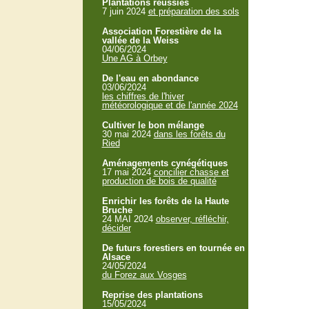
Plantations réussies
7 juin 2024
et préparation des sols
Association Forestière de la
vallée de la Weiss
04/06/2024
Une AG à Orbey
De l'eau en abondance
03/06/2024
les chiffres de l'hiver
météorologique et de l'année 2024
Cultiver le bon mélange
30 mai 2024
dans les forêts du
Ried
Aménagements cynégétiques
17 mai 2024
concilier chasse et
production de bois de qualité
Enrichir les forêts de la Haute
Bruche
24 MAI 2024
observer, réfléchir,
décider
De futurs forestiers en tournée en
Alsace
24/05/2024
du Forez aux Vosges
Reprise des plantations
15/05/2024