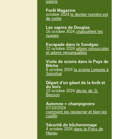
sapins
Forêt Magazine
octobre 2024
le dernier numéro est
de sortie
Les sapins de Douglas
16 octobre 2024
chatouillent les
nuages
Escapade dans le Sundgau
12 octobre 2024
arbres minuscules
et arbres remarquables
Visite de scierie dans le Pays de
Bitche
8 octobre 2024
la scierie Lejeune à
Siersthal
Départ d'un géant de la forêt et
du bois
10 octobre 2024
décès de JL
Besson
Automne = champignons
07/10/2024
comment les respecter et bien les
cueillir
Sécurité du bûcheronnage
4 octobre 2024
dans le Pays de
Hanau