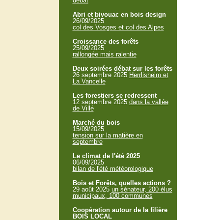
débat
Abri et bivouac en bois design
26/09/2025
col des Vosges et col des Alpes
Croissance des forêts
25/09/2025
rallongée mais ralentie
Deux soirées débat sur les forêts
26 septembre 2025
Herrlisheim et
La Vancelle
Les forestiers se redressent
12 septembre 2025
dans la vallée
de Villé
Marché du bois
15/09/2025
tension sur la matière en
septembre
Le climat de l'été 2025
06/09/2025
bilan de l'été météorologique
Bois et Forêts, quelles actions ?
29 août 2025
un sénateur, 200 élus
municipaux, 100 communes
Coopération autour de la filière
BOIS LOCAL