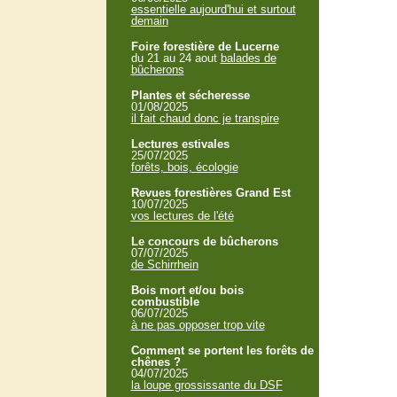
essentielle aujourd'hui et surtout
demain
Foire forestière de Lucerne
du 21 au 24 aout
balades de
bûcherons
Plantes et sécheresse
01/08/2025
il fait chaud donc je transpire
Lectures estivales
25/07/2025
forêts, bois, écologie
Revues forestières Grand Est
10/07/2025
vos lectures de l'été
Le concours de bûcherons
07/07/2025
de Schirrhein
Bois mort et/ou bois
combustible
06/07/2025
à ne pas opposer trop vite
Comment se portent les forêts de
chênes ?
04/07/2025
la loupe grossissante du DSF