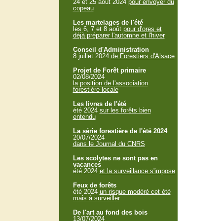
24 et 25 aout 2024
pour envoyer du
copeau
Les martelages de l'été
les 6, 7 et 8 août
pour d'ores et
déjà préparer l'automne et l'hiver
Conseil d'Administration
8 juillet 2024
de Forestiers d'Alsace
Projet de Forêt primaire
02/08/2024
la position de l'association
forestière locale
Les livres de l'été
été 2024
sur les forêts bien
entendu
La série forestière de l'été 2024
20/07/2024
dans le Journal du CNRS
Les scolytes ne sont pas en
vacances
été 2024
et la surveillance s'impose
Feux de forêts
été 2024
un risque modéré cet été
mais à surveiller
De l'art au fond des bois
13/07/2024