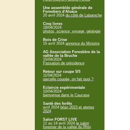
Une assemblée générale de
Forestiers d'Alsace
20 avril 2024
du côté de Labaroche
Cinq livres
18/04/2024
photos, science, voyage, géologie
Bois de Crise
15 avril 2024
annonce du Ministre
AG Association Forestière de la
vallée de la Bruche
15/04/2024
Passation de présidence
Retour sur coupe 5/5
11/04/2024
parcelle coupée, on fait quoi ?
Eclaircie expérimentale
10/04/2024
bienvenue dans le Caucase
Santé des forêts
avril 2024
bilan 2023 et alertes
2024
Salon FORST LIVE
12 au 14 avril 2024
le salon
forestier de la vallée du Rhin