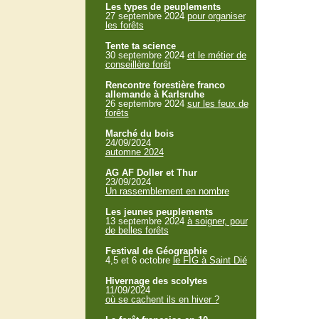
Les types de peuplements
27 septembre 2024
pour organiser
les forêts
Tente ta science
30 septembre 2024
et le métier de
conseillère forêt
Rencontre forestière franco
allemande à Karlsruhe
26 septembre 2024
sur les feux de
forêts
Marché du bois
24/09/2024
automne 2024
AG AF Doller et Thur
23/09/2024
Un rassemblement en nombre
Les jeunes peuplements
13 septembre 2024
à soigner, pour
de belles forêts
Festival de Géographie
4,5 et 6 octobre
le FIG à Saint Dié
Hivernage des scolytes
11/09/2024
où se cachent ils en hiver ?