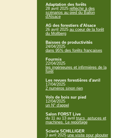
Adaptation des forêts
28 avril 2025
réfléchir à des
scénarios au pied du Ballon
d'Alsace
AG des forestiers d'Alsace
26 avril 2025
au coeur de la forêt
du Mollberg
Baisses de productivités
24/04/2025
dans 95% des forêts françaises
Fourmis
22/04/2025
les ingénieures et infirmières de la
forêt
Les revues forestières d'avril
17/04/2025
2 numéros sinon rien
Vols de bois sur pied
12/04/2025
un N° d'appel
Salon FORST Live
du 11 au 13 avril
trucs, astuces et
machines. Le reportage
Scierie SCHILLIGER
3 avril 2025
une visite pour abouter