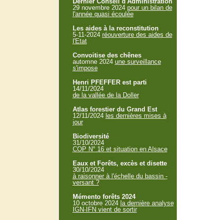
Dernier Conseil d'Administration
29 novembre 2024
pour un bilan de
l'année quasi écoulée
Les aides à la reconstitution
5-11-2024
réouverture des aides de
l'Etat
Convoitise des chênes
automne 2024
une surveillance
s'impose
Henri PFEFFER est parti
14/11/2024
de la vallée de la Doller
Atlas forestier du Grand Est
12/11/2024
les dernières mises à
jour
Biodiversité
31/10/2024
COP N° 16 et situation en Alsace
Eaux et Forêts, excès et disette
30/10/2024
à raisonner à l'échelle du bassin -
versant ?
Mémento forêts 2024
10 octobre 2024
la dernière analyse
IGN-IFN vient de sortir