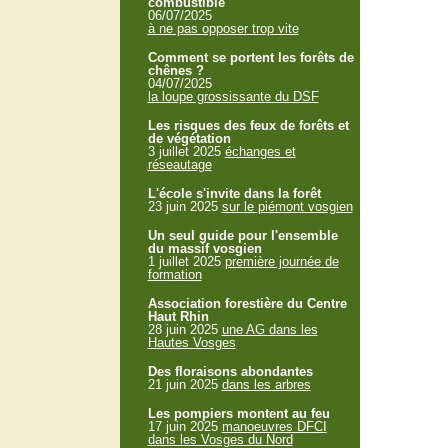
combustible
06/07/2025
à ne pas opposer trop vite
Comment se portent les forêts de
chênes ?
04/07/2025
la loupe grossissante du DSF
Les risques des feux de forêts et
de végétation
3 juillet 2025
échanges et
réseautage
L'école s'invite dans la forêt
23 juin 2025
sur le piémont vosgien
Un seul guide pour l'ensemble
du massif vosgien
1 juillet 2025
première journée de
formation
Association forestière du Centre
Haut Rhin
28 juin 2025
une AG dans les
Hautes Vosges
Des floraisons abondantes
21 juin 2025
dans les arbres
Les pompiers montent au feu
17 juin 2025
manoeuvres DFCI
dans les Vosges du Nord