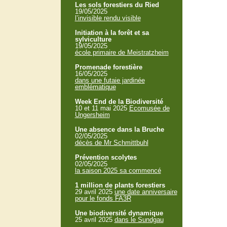
Les sols forestiers du Ried
19/05/2025
l’invisible rendu visible
Initiation à la forêt et sa
sylviculture
19/05/2025
école primaire de Meistratzheim
Promenade forestière
16/05/2025
dans une futaie jardinée
emblématique
Week End de la Biodiversité
10 et 11 mai 2025
Ecomusée de
Ungersheim
Une absence dans la Bruche
02/05/2025
décès de Mr Schmittbuhl
Prévention scolytes
02/05/2025
la saison 2025 sa commencé
1 million de plants forestiers
29 avril 2025
une date anniversaire
pour le fonds FA3R
Une biodiversité dynamique
25 avril 2025
dans le Sundgau