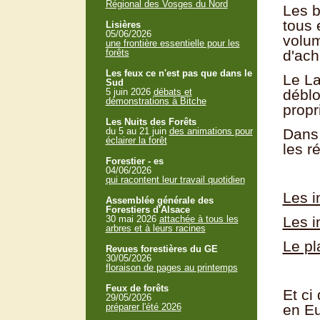
Régional des Vosges du Nord
Les b
tous 
Lisières
05/06/2026
volum
une frontière essentielle pour les
forêts
d'ach
Les feux ce n'est pas que dans le
Le L
Sud
5 juin 2026
débats et
déblo
démonstrations à Bitche
propr
Les Nuits des Forêts
du 5 au 21 juin
des animations pour
Dans 
éclairer la forêt
les r
Forestier - es
04/06/2026
qui racontent leur travail quotidien
Les i
Assemblée générale des
Forestiers d'Alsace
30 mai 2026
attachée à tous les
Les 
arbres et à leurs racines
Le pl
Revues forestières du GE
30/05/2026
floraison de pages au printemps
Feux de forêts
Et ci
29/05/2026
préparer l'été 2026
en E