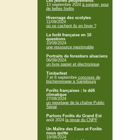
Les jeunes peuplements
13 septembre 2024
à soigner, pour
de belles forêts
Hivernage des scolytes
11/09/2024
où se cachent ils en hiver ?
La forêt française en 10
questions
10/09/2024
une ressource inestimable
Portraits de forestiers alsaciens
06/09/2024
un livre papier et électronique
Timberfest
7 et 8 septembre
concours de
bûcheronnage à Sarrebourg
Forêts françaises : le défi
climatique
27/08/2024
un reportage de la chaîne Public
Sénat
Parlons Forêts du Grand Est
août 2024
la revue du CNPF
Un Maître des Eaux et Forêts
nous quitte
19/08/2024