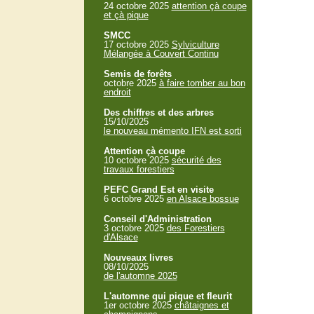
24 octobre 2025
attention çà coupe
et çà pique
SMCC
17 octobre 2025
Sylviculture
Mélangée à Couvert Continu
Semis de forêts
octobre 2025
à faire tomber au bon
endroit
Des chiffres et des arbres
15/10/2025
le nouveau mémento IFN est sorti
Attention çà coupe
10 octobre 2025
sécurité des
travaux forestiers
PEFC Grand Est en visite
6 octobre 2025
en Alsace bossue
Conseil d'Administration
3 octobre 2025
des Forestiers
d'Alsace
Nouveaux livres
08/10/2025
de l'automne 2025
L'automne qui pique et fleurit
1er octobre 2025
châtaignes et