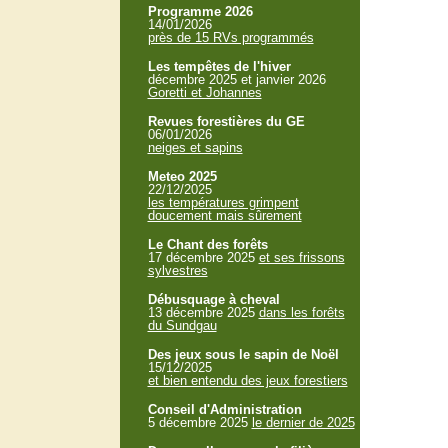
Programme 2026
14/01/2026
près de 15 RVs programmés
Les tempêtes de l'hiver
décembre 2025 et janvier 2026
Goretti et Johannes
Revues forestières du GE
06/01/2026
neiges et sapins
Meteo 2025
22/12/2025
les températures grimpent
doucement mais sûrement
Le Chant des forêts
17 décembre 2025
et ses frissons
sylvestres
Débusquage à cheval
13 décembre 2025
dans les forêts
du Sundgau
Des jeux sous le sapin de Noël
15/12/2025
et bien entendu des jeux forestiers
Conseil d'Administration
5 décembre 2025
le dernier de 2025