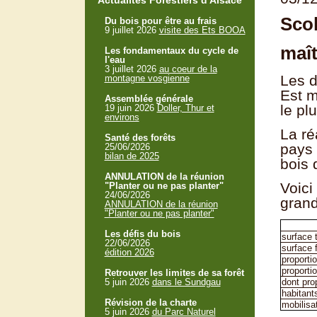
Actualités Forestiers d'Alsace
Scol
Du bois pour être au frais
9 juillet 2026
visite des Ets BOOA
maît
Les fondamentaux du cycle de
l'eau
3 juillet 2026
au coeur de la
Les d
montagne vosgienne
Est m
Assemblée générale
le pl
19 juin 2026
Doller, Thur et
environs
La ré
Santé des forêts
pays 
25/06/2026
bilan de 2025
bois 
ANNULATION de la réunion
Voici
"Planter ou ne pas planter"
24/06/2026
grand
ANNULATION de la réunion
"Planter ou ne pas planter"
Les défis du bois
surface 
22/06/2026
surface 
édition 2026
proporti
proportio
Retrouver les limites de sa forêt
5 juin 2026
dans le Sundgau
dont pro
habitant
Révision de la charte
mobilisa
5 juin 2026
du Parc Naturel