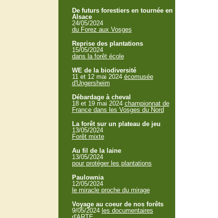
De futurs forestiers en tournée en
Alsace
24/05/2024
du Forez aux Vosges
Reprise des plantations
15/05/2024
dans la forêt école
WE de la biodiversité
11 et 12 mai 2024
écomusée
d'Ungersheim
Débardage à cheval
18 et 19 mai 2024
championnat de
France dans les Vosges du Nord
La forêt sur un plateau de jeu
13/05/2024
Forêt mixte
Au fil de la laine
13/05/2024
pour protéger les plantations
Paulownia
12/05/2024
le miracle proche du mirage
Voyage au coeur de nos forêts
9/05/2024
les documentaires
d'ARTE