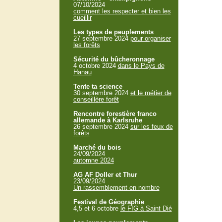
07/10/2024
comment les respecter et bien les
cueillir
Les types de peuplements
27 septembre 2024
pour organiser
les forêts
Sécurité du bûcheronnage
4 octobre 2024
dans le Pays de
Hanau
Tente ta science
30 septembre 2024
et le métier de
conseillère forêt
Rencontre forestière franco
allemande à Karlsruhe
26 septembre 2024
sur les feux de
forêts
Marché du bois
24/09/2024
automne 2024
AG AF Doller et Thur
23/09/2024
Un rassemblement en nombre
Festival de Géographie
4,5 et 6 octobre
le FIG à Saint Dié