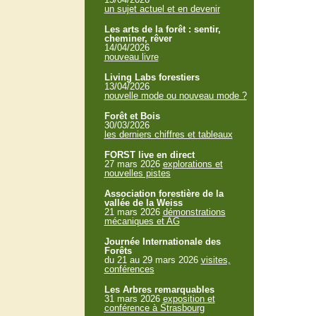
un sujet actuel et en devenir
Les arts de la forêt : sentir,
cheminer, rêver
14/04/2026
nouveau livre
Living Labs forestiers
13/04/2026
nouvelle mode ou nouveau mode ?
Forêt et Bois
30/03/2026
les derniers chiffres et tableaux
FORST live en direct
27 mars 2026
explorations et
nouvelles pistes
Association forestière de la
vallée de la Weiss
21 mars 2026
démonstrations
mécaniques et AG
Journée Internationale des
Forêts
du 21 au 29 mars 2026
visites,
conférences
Les Arbres remarquables
31 mars 2026
exposition et
conférence à Strasbourg