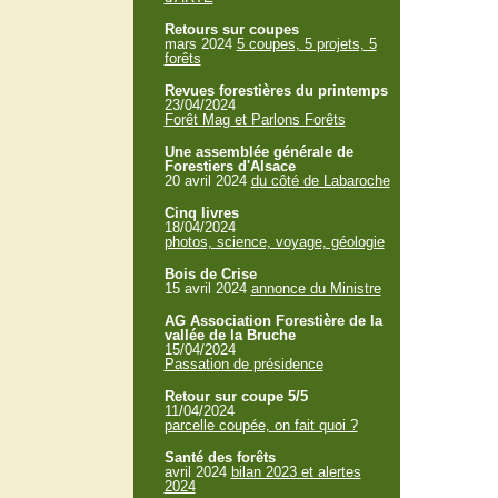
Retours sur coupes
mars 2024
5 coupes, 5 projets, 5
forêts
Revues forestières du printemps
23/04/2024
Forêt Mag et Parlons Forêts
Une assemblée générale de
Forestiers d'Alsace
20 avril 2024
du côté de Labaroche
Cinq livres
18/04/2024
photos, science, voyage, géologie
Bois de Crise
15 avril 2024
annonce du Ministre
AG Association Forestière de la
vallée de la Bruche
15/04/2024
Passation de présidence
Retour sur coupe 5/5
11/04/2024
parcelle coupée, on fait quoi ?
Santé des forêts
avril 2024
bilan 2023 et alertes
2024