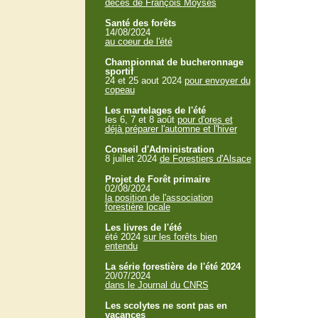
décès de François Moyses
Santé des forêts
14/08/2024
au coeur de l'été
Championnat de bucheronnage
sportif
24 et 25 aout 2024
pour envoyer du
copeau
Les martelages de l'été
les 6, 7 et 8 août
pour d'ores et
déjà préparer l'automne et l'hiver
Conseil d'Administration
8 juillet 2024
de Forestiers d'Alsace
Projet de Forêt primaire
02/08/2024
la position de l'association
forestière locale
Les livres de l'été
été 2024
sur les forêts bien
entendu
La série forestière de l'été 2024
20/07/2024
dans le Journal du CNRS
Les scolytes ne sont pas en
vacances