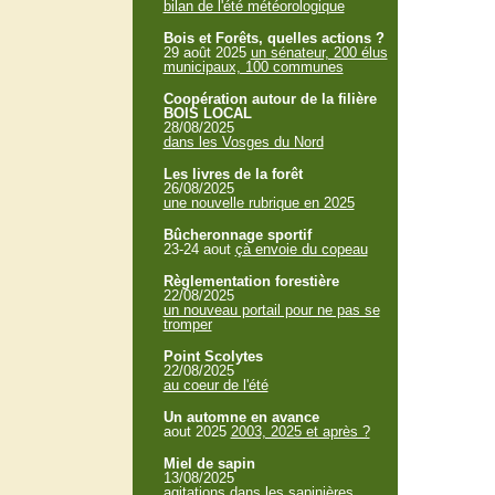
bilan de l'été météorologique
Bois et Forêts, quelles actions ?
29 août 2025
un sénateur, 200 élus
municipaux, 100 communes
Coopération autour de la filière
BOIS LOCAL
28/08/2025
dans les Vosges du Nord
Les livres de la forêt
26/08/2025
une nouvelle rubrique en 2025
Bûcheronnage sportif
23-24 aout
çà envoie du copeau
Règlementation forestière
22/08/2025
un nouveau portail pour ne pas se
tromper
Point Scolytes
22/08/2025
au coeur de l'été
Un automne en avance
aout 2025
2003, 2025 et après ?
Miel de sapin
13/08/2025
agitations dans les sapinières