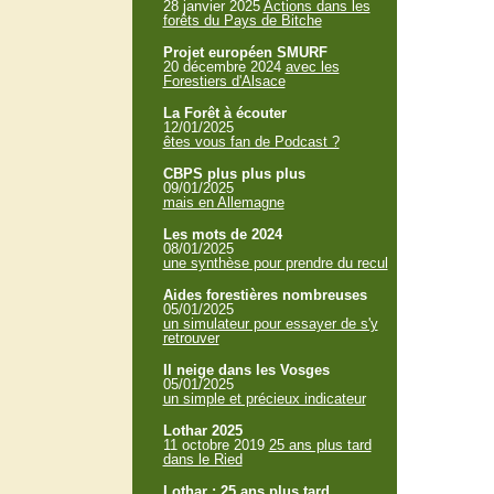
28 janvier 2025
Actions dans les
forêts du Pays de Bitche
Projet européen SMURF
20 décembre 2024
avec les
Forestiers d'Alsace
La Forêt à écouter
12/01/2025
êtes vous fan de Podcast ?
CBPS plus plus plus
09/01/2025
mais en Allemagne
Les mots de 2024
08/01/2025
une synthèse pour prendre du recul
Aides forestières nombreuses
05/01/2025
un simulateur pour essayer de s'y
retrouver
Il neige dans les Vosges
05/01/2025
un simple et précieux indicateur
Lothar 2025
11 octobre 2019
25 ans plus tard
dans le Ried
Lothar : 25 ans plus tard