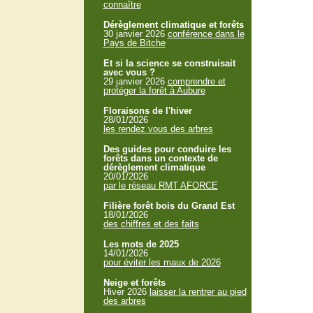
connaître
Dérèglement climatique et forêts
30 janvier 2026
conférence dans le
Pays de Bitche
Et si la science se construisait
avec vous ?
29 janvier 2026
comprendre et
protéger la forêt à Aubure
Floraisons de l'hiver
28/01/2026
les rendez vous des arbres
Des guides pour conduire les
forêts dans un contexte de
dérèglement climatique
20/01/2026
par le réseau RMT AFORCE
Filière forêt bois du Grand Est
18/01/2026
des chiffres et des faits
Les mots de 2025
14/01/2026
pour éviter les maux de 2026
Neige et forêts
Hiver 2026
laisser la rentrer au pied
des arbres