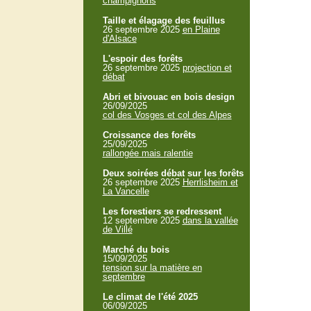
champignons
Taille et élagage des feuillus
26 septembre 2025
en Plaine
d'Alsace
L'espoir des forêts
26 septembre 2025
projection et
débat
Abri et bivouac en bois design
26/09/2025
col des Vosges et col des Alpes
Croissance des forêts
25/09/2025
rallongée mais ralentie
Deux soirées débat sur les forêts
26 septembre 2025
Herrlisheim et
La Vancelle
Les forestiers se redressent
12 septembre 2025
dans la vallée
de Villé
Marché du bois
15/09/2025
tension sur la matière en
septembre
Le climat de l'été 2025
06/09/2025