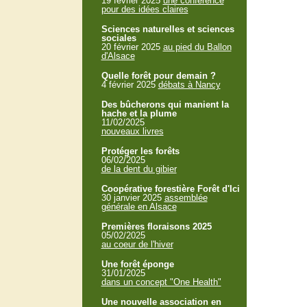
19 février 2025
une conférence
pour des idées claires
Sciences naturelles et sciences
sociales
20 février 2025
au pied du Ballon
d'Alsace
Quelle forêt pour demain ?
4 février 2025
débats à Nancy
Des bûcherons qui manient la
hache et la plume
11/02/2025
nouveaux livres
Protéger les forêts
06/02/2025
de la dent du gibier
Coopérative forestière Forêt d'Ici
30 janvier 2025
assemblée
générale en Alsace
Premières floraisons 2025
05/02/2025
au coeur de l'hiver
Une forêt éponge
31/01/2025
dans un concept "One Health"
Une nouvelle association en