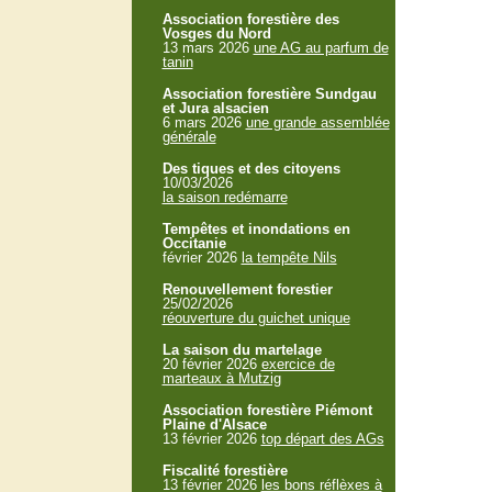
Association forestière des
Vosges du Nord
13 mars 2026
une AG au parfum de
tanin
Association forestière Sundgau
et Jura alsacien
6 mars 2026
une grande assemblée
générale
Des tiques et des citoyens
10/03/2026
la saison redémarre
Tempêtes et inondations en
Occitanie
février 2026
la tempête Nils
Renouvellement forestier
25/02/2026
réouverture du guichet unique
La saison du martelage
20 février 2026
exercice de
marteaux à Mutzig
Association forestière Piémont
Plaine d'Alsace
13 février 2026
top départ des AGs
Fiscalité forestière
13 février 2026
les bons réflèxes à