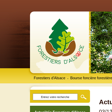
Forestiers d'Alsace
Bourse foncière forestièr
-
Actu
03/1