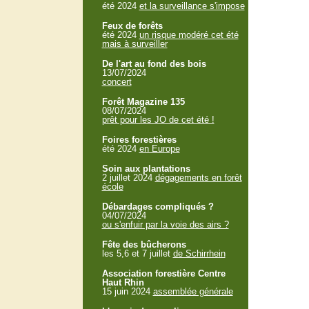
été 2024
et la surveillance s'impose
Feux de forêts
été 2024
un risque modéré cet été
mais à surveiller
De l'art au fond des bois
13/07/2024
concert
Forêt Magazine 135
08/07/2024
prêt pour les JO de cet été !
Foires forestières
été 2024
en Europe
Soin aux plantations
2 juillet 2024
dégagements en forêt
école
Débardages compliqués ?
04/07/2024
ou s'enfuir par la voie des airs ?
Fête des bûcherons
les 5,6 et 7 juillet
de Schirrhein
Association forestière Centre
Haut Rhin
15 juin 2024
assemblée générale