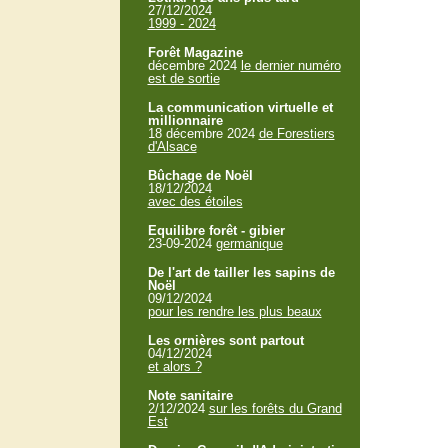
27/12/2024
1999 - 2024
Forêt Magazine
décembre 2024
le dernier numéro
est de sortie
La communication virtuelle et
millionnaire
18 décembre 2024
de Forestiers
d'Alsace
Bûchage de Noël
18/12/2024
avec des étoiles
Equilibre forêt - gibier
23-09-2024
germanique
De l'art de tailler les sapins de
Noël
09/12/2024
pour les rendre les plus beaux
Les ornières sont partout
04/12/2024
et alors ?
Note sanitaire
2/12/2024
sur les forêts du Grand
Est