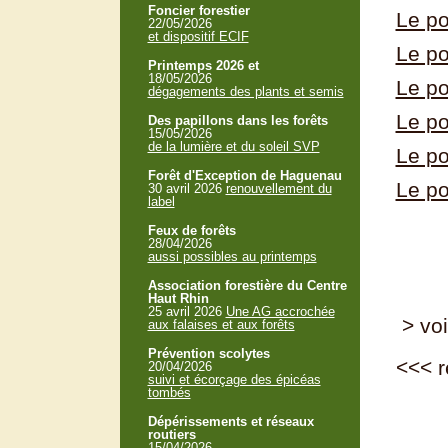
Foncier forestier
Le po
22/05/2026
et dispositif ECIF
Le po
Printemps 2026 et
18/05/2026
Le po
dégagements des plants et semis
Le po
Des papillons dans les forêts
15/05/2026
de la lumière et du soleil SVP
Le po
Forêt d'Exception de Haguenau
Le po
30 avril 2026
renouvellement du
label
Feux de forêts
28/04/2026
aussi possibles au printemps
Association forestière du Centre
Haut Rhin
25 avril 2026
Une AG accrochée
> voi
aux falaises et aux forêts
Prévention scolytes
<<<
r
20/04/2026
suivi et écorçage des épicéas
tombés
Dépérissements et réseaux
routiers
15/04/2026