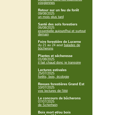
vosgiennes
Retour sur un feu de forêt
09/08/2025
un mois plus tard
Santé des sols forestiers
06/08/2025
essentielle aujourd'hui et surtout
demain
Foire forestière de Lucerne
du 21 au 24 aout
balades de
bûcherons
Plantes et sécheresse
01/08/2025
il fait chaud donc je transpire
Lectures estivales
25/07/2025
forêts, bois, écologie
Revues forestières Grand Est
10/07/2025
vos lectures de l'été
Le concours de bûcherons
07/07/2025
de Schirrhein
Bois mort et/ou bois