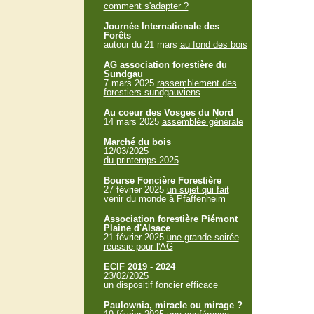
comment s'adapter ?
Journée Internationale des
Forêts
autour du 21 mars
au fond des bois
AG association forestière du
Sundgau
7 mars 2025
rassemblement des
forestiers sundgauviens
Au coeur des Vosges du Nord
14 mars 2025
assemblée générale
Marché du bois
12/03/2025
du printemps 2025
Bourse Foncière Forestière
27 février 2025
un sujet qui fait
venir du monde à Pfaffenheim
Association forestière Piémont
Plaine d'Alsace
21 février 2025
une grande soirée
réussie pour l'AG
ECIF 2019 - 2024
23/02/2025
un dispositif foncier efficace
Paulownia, miracle ou mirage ?