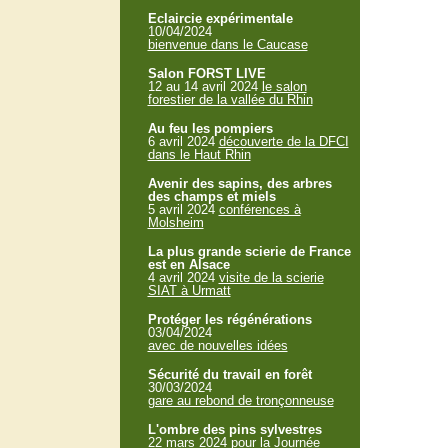
Eclaircie expérimentale
10/04/2024
bienvenue dans le Caucase
Salon FORST LIVE
12 au 14 avril 2024
le salon
forestier de la vallée du Rhin
Au feu les pompiers
6 avril 2024
découverte de la DFCI
dans le Haut Rhin
Avenir des sapins, des arbres
des champs et miels
5 avril 2024
conférences à
Molsheim
La plus grande scierie de France
est en Alsace
4 avril 2024
visite de la scierie
SIAT à Urmatt
Protéger les régénérations
03/04/2024
avec de nouvelles idées
Sécurité du travail en forêt
30/03/2024
gare au rebond de tronçonneuse
L'ombre des pins sylvestres
22 mars 2024
pour la Journée