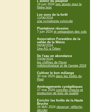
L'avenir du peuplier
14 juin 2024
ses atouts pour la
filière bois
Les sons de la forêt
12/06/2024
une symphonie sylvicole
Plantations réussies
7 juin 2024
et préparation des sols
Association Forestière de la
vallée de la Weiss
04/06/2024
Une AG à Orbey
De l'eau en abondance
03/06/2024
les chiffres de l'hiver
météorologique et de l'année 2024
Cultiver le bon mélange
30 mai 2024
dans les forêts du
Ried
Aménagements cynégétiques
17 mai 2024
concilier chasse et
production de bois de qualité
Enrichir les forêts de la Haute
Bruche
24 MAI 2024
observer, réfléchir,
décider