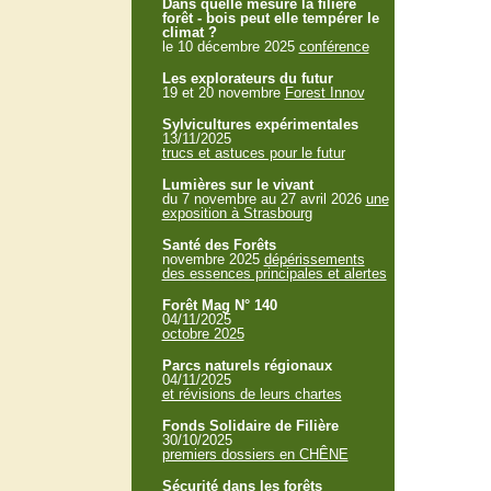
Dans quelle mesure la filière
forêt - bois peut elle tempérer le
climat ?
le 10 décembre 2025
conférence
Les explorateurs du futur
19 et 20 novembre
Forest Innov
Sylvicultures expérimentales
13/11/2025
trucs et astuces pour le futur
Lumières sur le vivant
du 7 novembre au 27 avril 2026
une
exposition à Strasbourg
Santé des Forêts
novembre 2025
dépérissements
des essences principales et alertes
Forêt Mag N° 140
04/11/2025
octobre 2025
Parcs naturels régionaux
04/11/2025
et révisions de leurs chartes
Fonds Solidaire de Filière
30/10/2025
premiers dossiers en CHÊNE
Sécurité dans les forêts