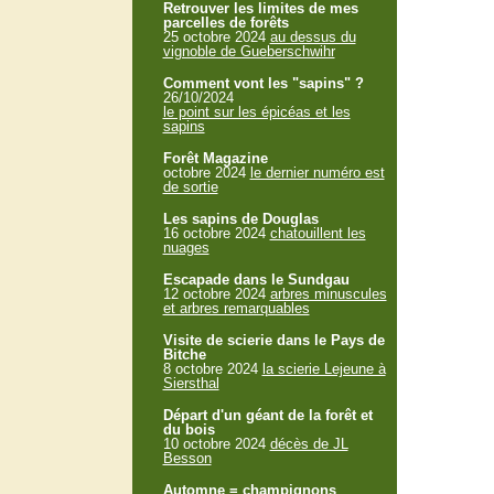
Retrouver les limites de mes
parcelles de forêts
25 octobre 2024
au dessus du
vignoble de Gueberschwihr
Comment vont les "sapins" ?
26/10/2024
le point sur les épicéas et les
sapins
Forêt Magazine
octobre 2024
le dernier numéro est
de sortie
Les sapins de Douglas
16 octobre 2024
chatouillent les
nuages
Escapade dans le Sundgau
12 octobre 2024
arbres minuscules
et arbres remarquables
Visite de scierie dans le Pays de
Bitche
8 octobre 2024
la scierie Lejeune à
Siersthal
Départ d'un géant de la forêt et
du bois
10 octobre 2024
décès de JL
Besson
Automne = champignons