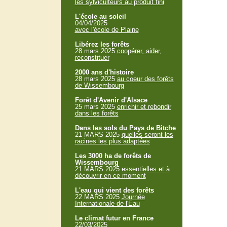
les sylviculteurs au produit fini
L'école au soleil
04/04/2025
avec l'école de Plaine
Libérez les forêts
28 mars 2025
coopérer, aider,
reconstituer
2000 ans d'histoire
28 mars 2025
au coeur des forêts
de Wissembourg
Forêt d'Avenir d'Alsace
25 mars 2025
enrichir et rebondir
dans les forêts
Dans les sols du Pays de Bitche
21 MARS 2025
quelles seront les
racines les plus adaptées
Les 3000 ha de forêts de
Wissembourg
21 MARS 2025
essentielles et à
découvrir en ce moment
L'eau qui vient des forêts
22 MARS 2025
Journée
Internationale de l'Eau
Le climat futur en France
22/03/2025