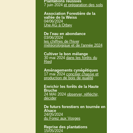
Plantations réussies
7 juin 2024
et préparation des sols
Association Forestière de la
vallée de la Weiss
04/06/2024
Une AG à Orbey
De l'eau en abondance
03/06/2024
les chiffres de l'hiver
météorologique et de l'année 2024
Cultiver le bon mélange
30 mai 2024
dans les forêts du
Ried
Aménagements cynégétiques
17 mai 2024
concilier chasse et
production de bois de qualité
Enrichir les forêts de la Haute
Bruche
24 MAI 2024
observer, réfléchir,
décider
De futurs forestiers en tournée en
Alsace
24/05/2024
du Forez aux Vosges
Reprise des plantations
15/05/2024