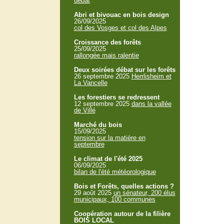
débat
Abri et bivouac en bois design
26/09/2025
col des Vosges et col des Alpes
Croissance des forêts
25/09/2025
rallongée mais ralentie
Deux soirées débat sur les forêts
26 septembre 2025
Herrlisheim et
La Vancelle
Les forestiers se redressent
12 septembre 2025
dans la vallée
de Villé
Marché du bois
15/09/2025
tension sur la matière en
septembre
Le climat de l'été 2025
06/09/2025
bilan de l'été météorologique
Bois et Forêts, quelles actions ?
29 août 2025
un sénateur, 200 élus
municipaux, 100 communes
Coopération autour de la filière
BOIS LOCAL