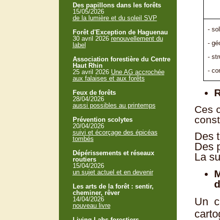
Des papillons dans les forêts
15/05/2026
de la lumière et du soleil SVP
- sol
Forêt d'Exception de Haguenau
30 avril 2026
renouvellement du
- gé
label
- st
Association forestière du Centre
Haut Rhin
- co
25 avril 2026
Une AG accrochée
aux falaises et aux forêts
R
Feux de forêts
28/04/2026
aussi possibles au printemps
Ces c
const
Prévention scolytes
20/04/2026
suivi et écorçage des épicéas
Des t
tombés
Des p
Dépérissements et réseaux
La su
routiers
15/04/2026
M
un sujet actuel et en devenir
d
Les arts de la forêt : sentir,
cheminer, rêver
14/04/2026
Un c
nouveau livre
cart
Living Labs forestiers