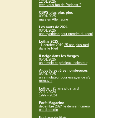
12/01/2025
êtes vous fan de Podcast ?
CBPS plus plus plus
09/01/2025
mais en Allemagne
Les mots de 2024
08/01/2025
une synthèse pour prendre du recul
Lothar 2025
11 octobre 2019
25 ans plus tard
dans le Ried
Il neige dans les Vosges
05/01/2025
un simple et précieux indicateur
Aides forestières nombreuses
05/01/2025
un simulateur pour essayer de s'y
retrouver
Lothar : 25 ans plus tard
27/12/2024
1999 - 2024
Forêt Magazine
décembre 2024
le dernier numéro
est de sortie
Bûchage de Noël