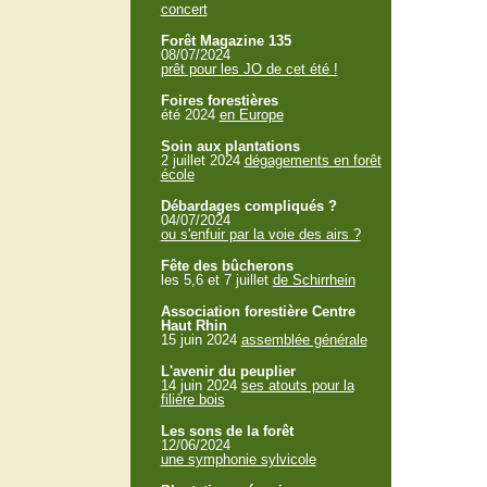
concert
Forêt Magazine 135
08/07/2024
prêt pour les JO de cet été !
Foires forestières
été 2024
en Europe
Soin aux plantations
2 juillet 2024
dégagements en forêt
école
Débardages compliqués ?
04/07/2024
ou s'enfuir par la voie des airs ?
Fête des bûcherons
les 5,6 et 7 juillet
de Schirrhein
Association forestière Centre
Haut Rhin
15 juin 2024
assemblée générale
L'avenir du peuplier
14 juin 2024
ses atouts pour la
filière bois
Les sons de la forêt
12/06/2024
une symphonie sylvicole