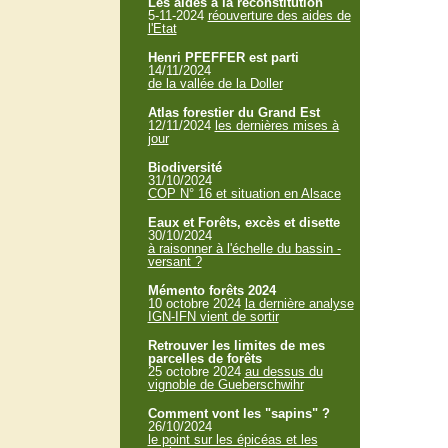
Les aides à la reconstitution
5-11-2024
réouverture des aides de
l'Etat
Henri PFEFFER est parti
14/11/2024
de la vallée de la Doller
Atlas forestier du Grand Est
12/11/2024
les dernières mises à
jour
Biodiversité
31/10/2024
COP N° 16 et situation en Alsace
Eaux et Forêts, excès et disette
30/10/2024
à raisonner à l'échelle du bassin -
versant ?
Mémento forêts 2024
10 octobre 2024
la dernière analyse
IGN-IFN vient de sortir
Retrouver les limites de mes
parcelles de forêts
25 octobre 2024
au dessus du
vignoble de Gueberschwihr
Comment vont les "sapins" ?
26/10/2024
le point sur les épicéas et les