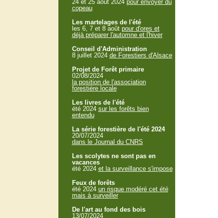
24 et 25 aout 2024
pour envoyer du
copeau
Les martelages de l'été
les 6, 7 et 8 août
pour d'ores et
déjà préparer l'automne et l'hiver
Conseil d'Administration
8 juillet 2024
de Forestiers d'Alsace
Projet de Forêt primaire
02/08/2024
la position de l'association
forestière locale
Les livres de l'été
été 2024
sur les forêts bien
entendu
La série forestière de l'été 2024
20/07/2024
dans le Journal du CNRS
Les scolytes ne sont pas en
vacances
été 2024
et la surveillance s'impose
Feux de forêts
été 2024
un risque modéré cet été
mais à surveiller
De l'art au fond des bois
13/07/2024