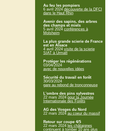
Au feu les pompiers
6 avril 2024
découverte de la DFCI
dans le Haut Rhin
Avenir des sapins, des arbres
des champs et miels
5 avril 2024
conférences à
Molsheim
La plus grande scierie de France
est en Alsace
4 avril 2024
visite de la scierie
SIAT à Urmatt
Protéger les régénérations
03/04/2024
avec de nouvelles idées
Sécurité du travail en forêt
30/03/2024
gare au rebond de tronçonneuse
L'ombre des pins sylvestres
22 mars 2024
pour la Journée
Internationale des Forêts
AG des Vosges du Nord
22 mars 2024
au coeur du massif
Retour sur coupe 4/5
22 mars 2024
les châtaignes
continuent à tomber 10 ans plus