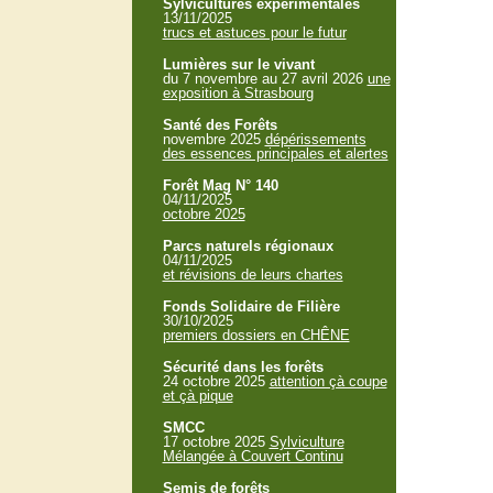
Sylvicultures expérimentales
13/11/2025
trucs et astuces pour le futur
Lumières sur le vivant
du 7 novembre au 27 avril 2026
une
exposition à Strasbourg
Santé des Forêts
novembre 2025
dépérissements
des essences principales et alertes
Forêt Mag N° 140
04/11/2025
octobre 2025
Parcs naturels régionaux
04/11/2025
et révisions de leurs chartes
Fonds Solidaire de Filière
30/10/2025
premiers dossiers en CHÊNE
Sécurité dans les forêts
24 octobre 2025
attention çà coupe
et çà pique
SMCC
17 octobre 2025
Sylviculture
Mélangée à Couvert Continu
Semis de forêts