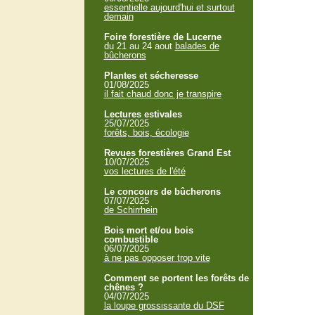
essentielle aujourd'hui et surtout
demain
Foire forestière de Lucerne
du 21 au 24 aout
balades de
bûcherons
Plantes et sécheresse
01/08/2025
il fait chaud donc je transpire
Lectures estivales
25/07/2025
forêts, bois, écologie
Revues forestières Grand Est
10/07/2025
vos lectures de l'été
Le concours de bûcherons
07/07/2025
de Schirrhein
Bois mort et/ou bois
combustible
06/07/2025
à ne pas opposer trop vite
Comment se portent les forêts de
chênes ?
04/07/2025
la loupe grossissante du DSF