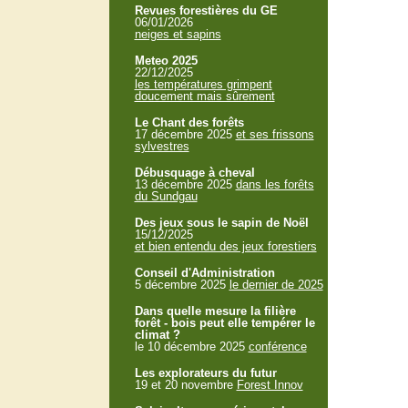
Revues forestières du GE
06/01/2026
neiges et sapins
Meteo 2025
22/12/2025
les températures grimpent
doucement mais sûrement
Le Chant des forêts
17 décembre 2025
et ses frissons
sylvestres
Débusquage à cheval
13 décembre 2025
dans les forêts
du Sundgau
Des jeux sous le sapin de Noël
15/12/2025
et bien entendu des jeux forestiers
Conseil d'Administration
5 décembre 2025
le dernier de 2025
Dans quelle mesure la filière
forêt - bois peut elle tempérer le
climat ?
le 10 décembre 2025
conférence
Les explorateurs du futur
19 et 20 novembre
Forest Innov