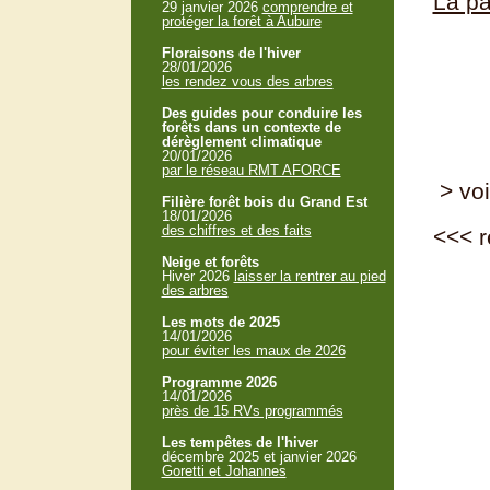
La pa
29 janvier 2026
comprendre et
protéger la forêt à Aubure
Floraisons de l'hiver
28/01/2026
les rendez vous des arbres
Des guides pour conduire les
forêts dans un contexte de
dérèglement climatique
20/01/2026
par le réseau RMT AFORCE
> voi
Filière forêt bois du Grand Est
18/01/2026
des chiffres et des faits
<<<
r
Neige et forêts
Hiver 2026
laisser la rentrer au pied
des arbres
Les mots de 2025
14/01/2026
pour éviter les maux de 2026
Programme 2026
14/01/2026
près de 15 RVs programmés
Les tempêtes de l'hiver
décembre 2025 et janvier 2026
Goretti et Johannes