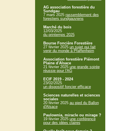
AG association forestière du
Sundgau
7 mars 2025
rassemblement des
forestiers sundgauviens
Marché du bois
12/03/2025
du printemps 2025
Bourse Foncière Forestière
27 février 2025
un sujet qui fait
venir du monde à Pfaffenheim
Association forestière Piémont
Plaine d'Alsace
21 février 2025
une grande soirée
réussie pour l'AG
ECIF 2019 - 2024
23/02/2025
un dispositif foncier efficace
Sciences naturelles et sciences
sociales
20 février 2025
au pied du Ballon
d'Alsace
Paulownia, miracle ou mirage ?
19 février 2025
une conférence
pour des idées claires