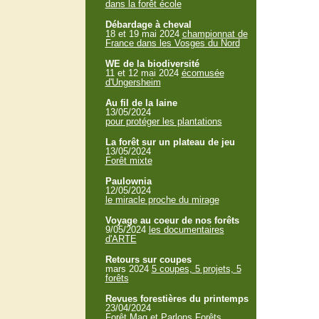
dans la forêt école
Débardage à cheval
18 et 19 mai 2024
championnat de
France dans les Vosges du Nord
WE de la biodiversité
11 et 12 mai 2024
écomusée
d'Ungersheim
Au fil de la laine
13/05/2024
pour protéger les plantations
La forêt sur un plateau de jeu
13/05/2024
Forêt mixte
Paulownia
12/05/2024
le miracle proche du mirage
Voyage au coeur de nos forêts
9/05/2024
les documentaires
d'ARTE
Retours sur coupes
mars 2024
5 coupes, 5 projets, 5
forêts
Revues forestières du printemps
23/04/2024
Forêt Mag et Parlons Forêts