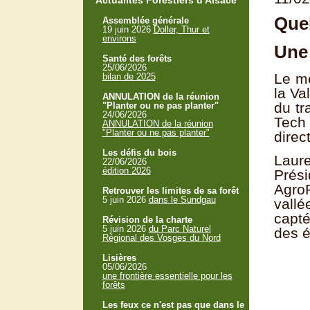
Actualités Forestiers d'Alsace
Quel
Assemblée générale
19 juin 2026
Doller, Thur et
environs
Une
Santé des forêts
25/06/2026
Le me
bilan de 2025
la Va
ANNULATION de la réunion
du tr
"Planter ou ne pas planter"
24/06/2026
Tech
ANNULATION de la réunion
"Planter ou ne pas planter"
direc
Les défis du bois
Laur
22/06/2026
édition 2026
Prés
AgroP
Retrouver les limites de sa forêt
5 juin 2026
dans le Sundgau
vallé
capté
Révision de la charte
5 juin 2026
du Parc Naturel
des é
Régional des Vosges du Nord
Lisières
05/06/2026
une frontière essentielle pour les
forêts
Les feux ce n'est pas que dans le