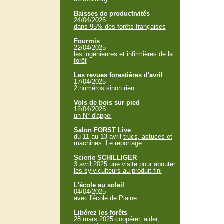
Baisses de productivités
24/04/2025
dans 95% des forêts françaises
Fourmis
22/04/2025
les ingénieures et infirmières de la
forêt
Les revues forestières d'avril
17/04/2025
2 numéros sinon rien
Vols de bois sur pied
12/04/2025
un N° d'appel
Salon FORST Live
du 11 au 13 avril
trucs, astuces et
machines. Le reportage
Scierie SCHILLIGER
3 avril 2025
une visite pour abouter
les sylviculteurs au produit fini
L'école au soleil
04/04/2025
avec l'école de Plaine
Libérez les forêts
28 mars 2025
coopérer, aider,