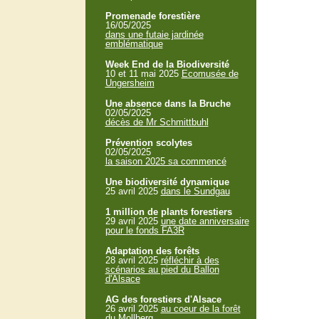
Promenade forestière
16/05/2025
dans une futaie jardinée
emblématique
Week End de la Biodiversité
10 et 11 mai 2025
Ecomusée de
Ungersheim
Une absence dans la Bruche
02/05/2025
décès de Mr Schmittbuhl
Prévention scolytes
02/05/2025
la saison 2025 sa commencé
Une biodiversité dynamique
25 avril 2025
dans le Sundgau
1 million de plants forestiers
29 avril 2025
une date anniversaire
pour le fonds FA3R
Adaptation des forêts
28 avril 2025
réfléchir à des
scénarios au pied du Ballon
d'Alsace
AG des forestiers d'Alsace
26 avril 2025
au coeur de la forêt
du Mollberg