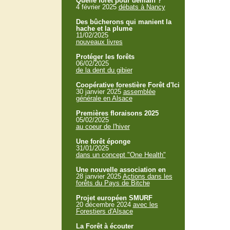
Quelle forêt pour demain ?
4 février 2025
débats à Nancy
Des bûcherons qui manient la
hache et la plume
11/02/2025
nouveaux livres
Protéger les forêts
06/02/2025
de la dent du gibier
Coopérative forestière Forêt d'Ici
30 janvier 2025
assemblée
générale en Alsace
Premières floraisons 2025
05/02/2025
au coeur de l'hiver
Une forêt éponge
31/01/2025
dans un concept "One Health"
Une nouvelle association en
28 janvier 2025
Actions dans les
forêts du Pays de Bitche
Projet européen SMURF
20 décembre 2024
avec les
Forestiers d'Alsace
La Forêt à écouter