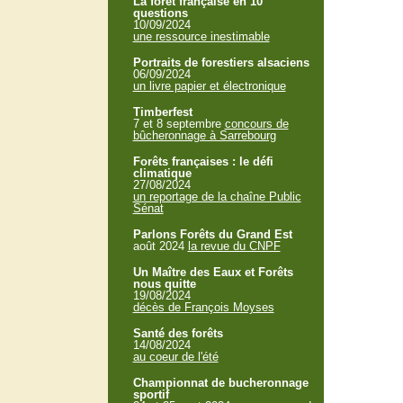
La forêt française en 10
questions
10/09/2024
une ressource inestimable
Portraits de forestiers alsaciens
06/09/2024
un livre papier et électronique
Timberfest
7 et 8 septembre
concours de
bûcheronnage à Sarrebourg
Forêts françaises : le défi
climatique
27/08/2024
un reportage de la chaîne Public
Sénat
Parlons Forêts du Grand Est
août 2024
la revue du CNPF
Un Maître des Eaux et Forêts
nous quitte
19/08/2024
décès de François Moyses
Santé des forêts
14/08/2024
au coeur de l'été
Championnat de bucheronnage
sportif