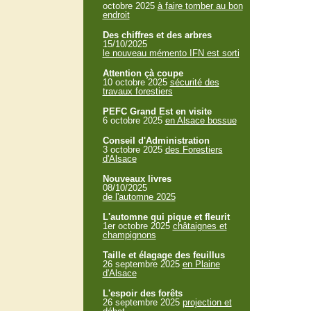
octobre 2025
à faire tomber au bon
endroit
Des chiffres et des arbres
15/10/2025
le nouveau mémento IFN est sorti
Attention çà coupe
10 octobre 2025
sécurité des
travaux forestiers
PEFC Grand Est en visite
6 octobre 2025
en Alsace bossue
Conseil d'Administration
3 octobre 2025
des Forestiers
d'Alsace
Nouveaux livres
08/10/2025
de l'automne 2025
L'automne qui pique et fleurit
1er octobre 2025
châtaignes et
champignons
Taille et élagage des feuillus
26 septembre 2025
en Plaine
d'Alsace
L'espoir des forêts
26 septembre 2025
projection et