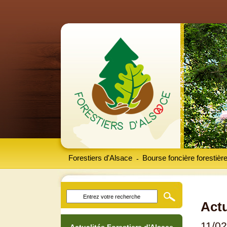
Forestiers d'Alsace
Bourse foncière forestièr
-
Actu
11/0