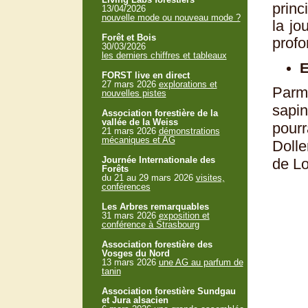
princ
13/04/2026
nouvelle mode ou nouveau mode ?
la jo
Forêt et Bois
profo
30/03/2026
les derniers chiffres et tableaux
E
FORST live en direct
27 mars 2026
explorations et
Parm
nouvelles pistes
sapin
Association forestière de la
vallée de la Weiss
pourr
21 mars 2026
démonstrations
mécaniques et AG
Dolle
Journée Internationale des
de Lo
Forêts
du 21 au 29 mars 2026
visites,
conférences
Les Arbres remarquables
31 mars 2026
exposition et
conférence à Strasbourg
Association forestière des
Vosges du Nord
13 mars 2026
une AG au parfum de
tanin
Association forestière Sundgau
et Jura alsacien