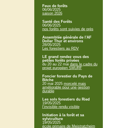
Feux de forêts
06/06/2025
saison 2026
Santé des Forêts
06/06/2025
nos forêts sont suivies de près
Assemblée générale de l'AF
Doller Thur et environs
28/05/2025
Les forestiers au RDV
LE grand rendez vous des
petites forêts privées
du 20 au 22 mai
dans le cadre du
projet européen SMURF
Foncier forestier du Pays de
Bitche
20 mai 2025
morcelé mais
améliorable pour une gestion
durable
Les sols forestiers du Ried
19/05/2025
l’invisible rendu visible
Initiation à la forêt et sa
sylviculture
19/05/2025
école primaire de Meistratzheim