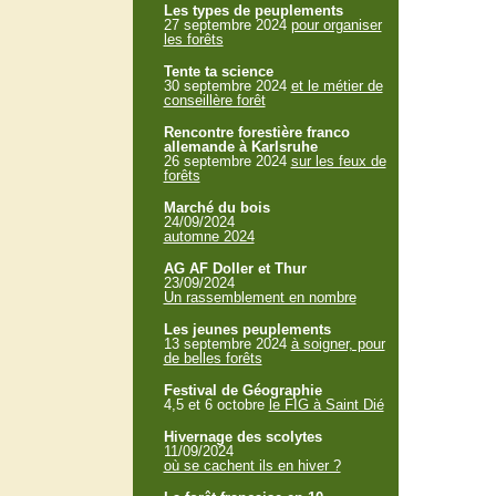
Les types de peuplements
27 septembre 2024
pour organiser
les forêts
Tente ta science
30 septembre 2024
et le métier de
conseillère forêt
Rencontre forestière franco
allemande à Karlsruhe
26 septembre 2024
sur les feux de
forêts
Marché du bois
24/09/2024
automne 2024
AG AF Doller et Thur
23/09/2024
Un rassemblement en nombre
Les jeunes peuplements
13 septembre 2024
à soigner, pour
de belles forêts
Festival de Géographie
4,5 et 6 octobre
le FIG à Saint Dié
Hivernage des scolytes
11/09/2024
où se cachent ils en hiver ?