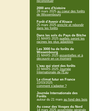
reconstituer
2000 ans d'histoire
28 mars 2025
au coeur des forêts
de Wissembourg
Forêt d'Avenir d'Alsace
25 mars 2025
enrichir et rebondir
dans les forêts
Dans les sols du Pays de Bitche
21 MARS 2025
quelles seront les
racines les plus adaptées
Les 3000 ha de forêts de
Wissembourg
21 MARS 2025
essentielles et à
découvrir en ce moment
L'eau qui vient des forêts
22 MARS 2025
Journée
Internationale de l'Eau
Le climat futur en France
22/03/2025
comment s'adapter ?
Journée Internationale des
Forêts
autour du 21 mars
au fond des bois
Au coeur des Vosges du Nord
14 mars 2025
assemblée générale