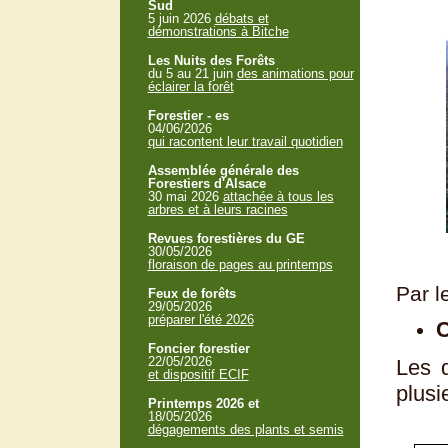
Sud
5 juin 2026
débats et
démonstrations à Bitche
Les Nuits des Forêts
du 5 au 21 juin
des animations pour
éclairer la forêt
Forestier - es
04/06/2026
qui racontent leur travail quotidien
Assemblée générale des
Forestiers d'Alsace
30 mai 2026
attachée à tous les
arbres et à leurs racines
Revues forestières du GE
30/05/2026
floraison de pages au printemps
Par l
Feux de forêts
29/05/2026
préparer l'été 2026
C
Foncier forestier
22/05/2026
Les 
et dispositif ECIF
plusi
Printemps 2026 et
18/05/2026
dégagements des plants et semis