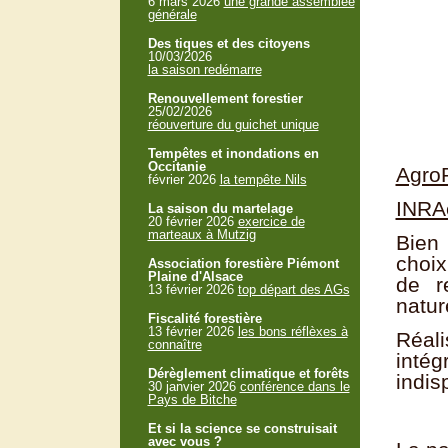
6 mars 2026
une grande assemblée
générale
Des tiques et des citoyens
10/03/2026
la saison redémarre
Renouvellement forestier
25/02/2026
réouverture du guichet unique
Tempêtes et inondations en
Occitanie
AgroP
février 2026
la tempête Nils
INRA
La saison du martelage
20 février 2026
exercice de
marteaux à Mutzig
Bien
choix
Association forestière Piémont
Plaine d'Alsace
de r
13 février 2026
top départ des AGs
natur
Fiscalité forestière
13 février 2026
les bons réflèxes à
Réali
connaître
inté
Dérèglement climatique et forêts
indis
30 janvier 2026
conférence dans le
Pays de Bitche
Et si la science se construisait
avec vous ?