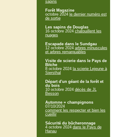
sapins
Forêt Magazine
octobre 2024
le dernier numéro est
de sortie
Les sapins de Douglas
16 octobre 2024
chatouillent les
nuages
Escapade dans le Sundgau
12 octobre 2024
arbres minuscules
et arbres remarquables
Visite de scierie dans le Pays de
Bitche
8 octobre 2024
la scierie Lejeune à
Siersthal
Départ d'un géant de la forêt et
du bois
10 octobre 2024
décès de JL
Besson
Automne = champignons
07/10/2024
comment les respecter et bien les
cueillir
Sécurité du bûcheronnage
4 octobre 2024
dans le Pays de
Hanau