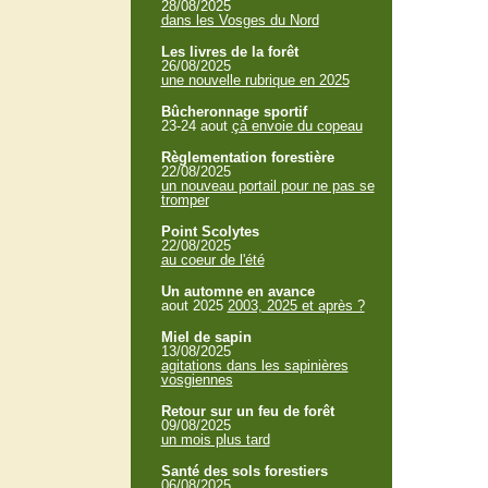
28/08/2025
dans les Vosges du Nord
Les livres de la forêt
26/08/2025
une nouvelle rubrique en 2025
Bûcheronnage sportif
23-24 aout
çà envoie du copeau
Règlementation forestière
22/08/2025
un nouveau portail pour ne pas se
tromper
Point Scolytes
22/08/2025
au coeur de l'été
Un automne en avance
aout 2025
2003, 2025 et après ?
Miel de sapin
13/08/2025
agitations dans les sapinières
vosgiennes
Retour sur un feu de forêt
09/08/2025
un mois plus tard
Santé des sols forestiers
06/08/2025