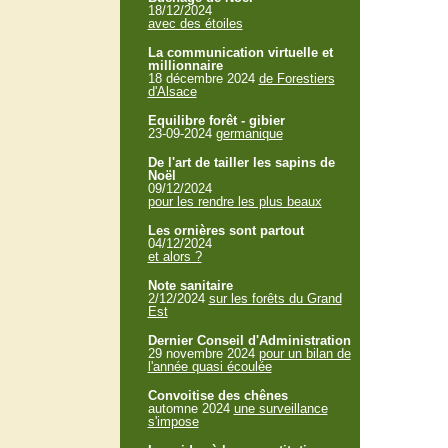
18/12/2024
avec des étoiles
La communication virtuelle et
millionnaire
18 décembre 2024
de Forestiers
d'Alsace
Equilibre forêt - gibier
23-09-2024
germanique
De l'art de tailler les sapins de
Noël
09/12/2024
pour les rendre les plus beaux
Les ornières sont partout
04/12/2024
et alors ?
Note sanitaire
2/12/2024
sur les forêts du Grand
Est
Dernier Conseil d'Administration
29 novembre 2024
pour un bilan de
l'année quasi écoulée
Convoitise des chênes
automne 2024
une surveillance
s'impose