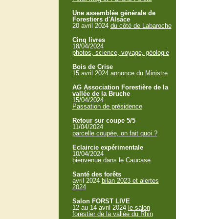
Une assemblée générale de
Forestiers d'Alsace
20 avril 2024
du côté de Labaroche
Cinq livres
18/04/2024
photos, science, voyage, géologie
Bois de Crise
15 avril 2024
annonce du Ministre
AG Association Forestière de la
vallée de la Bruche
15/04/2024
Passation de présidence
Retour sur coupe 5/5
11/04/2024
parcelle coupée, on fait quoi ?
Eclaircie expérimentale
10/04/2024
bienvenue dans le Caucase
Santé des forêts
avril 2024
bilan 2023 et alertes
2024
Salon FORST LIVE
12 au 14 avril 2024
le salon
forestier de la vallée du Rhin