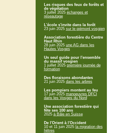
Les risques des feux de forêts et
de végétation
3 juillet 2025
échanges et
réseautage
L'école s'invite dans la forêt
23 juin 2025
sur le piémont vosgien
Association forestière du Centre
Haut Rhin
28 juin 2025
une AG dans les
Hautes Vosges
Un seul guide pour l'ensemble
du massif vosgien
1 juillet 2025
première journée de
formation
Des floraisons abondantes
21 juin 2025
dans les arbres
Les pompiers montent au feu
17 juin 2025
manoeuvres DFCI
dans les Vosges du Nord
Une association forestière qui
fête ses 100 ans
2025
à Bâle en Suisse
De l'Orient à l'Occident
10 et 11 juin 2025
la migration des
hêtres