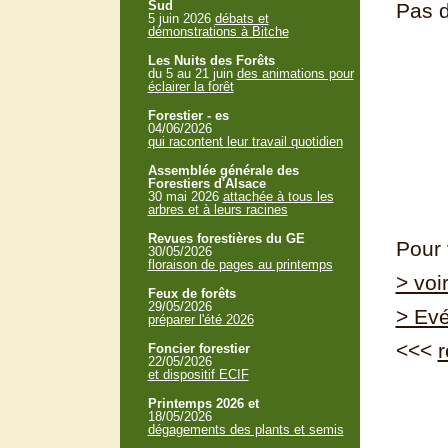
Sud
Pas d
5 juin 2026
débats et
démonstrations à Bitche
Les Nuits des Forêts
du 5 au 21 juin
des animations pour
éclairer la forêt
Forestier - es
04/06/2026
qui racontent leur travail quotidien
Assemblée générale des
Forestiers d'Alsace
30 mai 2026
attachée à tous les
arbres et à leurs racines
Revues forestières du GE
Pour 
30/05/2026
floraison de pages au printemps
> voi
Feux de forêts
29/05/2026
> Ev
préparer l'été 2026
<<<
r
Foncier forestier
22/05/2026
et dispositif ECIF
Printemps 2026 et
18/05/2026
dégagements des plants et semis