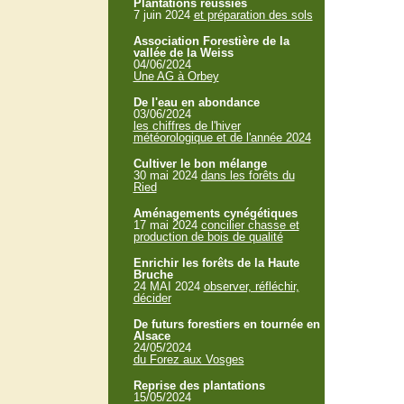
Plantations réussies
7 juin 2024
et préparation des sols
Association Forestière de la
vallée de la Weiss
04/06/2024
Une AG à Orbey
De l'eau en abondance
03/06/2024
les chiffres de l'hiver
météorologique et de l'année 2024
Cultiver le bon mélange
30 mai 2024
dans les forêts du
Ried
Aménagements cynégétiques
17 mai 2024
concilier chasse et
production de bois de qualité
Enrichir les forêts de la Haute
Bruche
24 MAI 2024
observer, réfléchir,
décider
De futurs forestiers en tournée en
Alsace
24/05/2024
du Forez aux Vosges
Reprise des plantations
15/05/2024