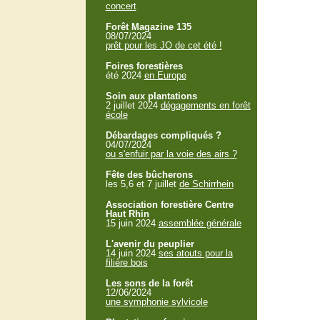
concert
Forêt Magazine 135
08/07/2024
prêt pour les JO de cet été !
Foires forestières
été 2024
en Europe
Soin aux plantations
2 juillet 2024
dégagements en forêt
école
Débardages compliqués ?
04/07/2024
ou s'enfuir par la voie des airs ?
Fête des bûcherons
les 5,6 et 7 juillet
de Schirrhein
Association forestière Centre
Haut Rhin
15 juin 2024
assemblée générale
L'avenir du peuplier
14 juin 2024
ses atouts pour la
filière bois
Les sons de la forêt
12/06/2024
une symphonie sylvicole