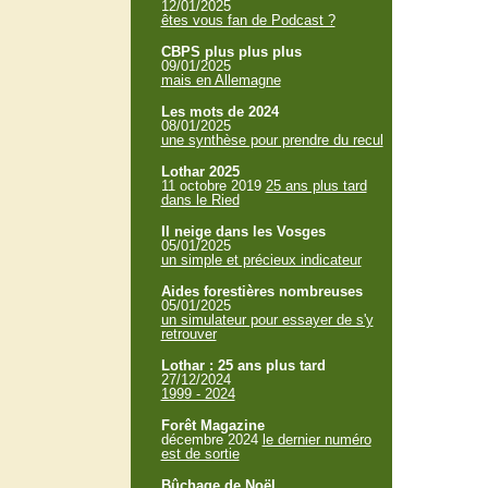
12/01/2025
êtes vous fan de Podcast ?
CBPS plus plus plus
09/01/2025
mais en Allemagne
Les mots de 2024
08/01/2025
une synthèse pour prendre du recul
Lothar 2025
11 octobre 2019
25 ans plus tard
dans le Ried
Il neige dans les Vosges
05/01/2025
un simple et précieux indicateur
Aides forestières nombreuses
05/01/2025
un simulateur pour essayer de s'y
retrouver
Lothar : 25 ans plus tard
27/12/2024
1999 - 2024
Forêt Magazine
décembre 2024
le dernier numéro
est de sortie
Bûchage de Noël