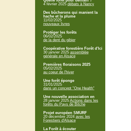
Quelle forêt pour demain ?
4 février 2025
débats à Nancy
Des bûcherons qui manient la
hache et la plume
11/02/2025
nouveaux livres
Protéger les forêts
06/02/2025
de la dent du gibier
Coopérative forestière Forêt d'Ici
30 janvier 2025
assemblée
générale en Alsace
Premières floraisons 2025
05/02/2025
au coeur de l'hiver
Une forêt éponge
31/01/2025
dans un concept "One Health"
Une nouvelle association en
28 janvier 2025
Actions dans les
forêts du Pays de Bitche
Projet européen SMURF
20 décembre 2024
avec les
Forestiers d'Alsace
La Forêt à écouter