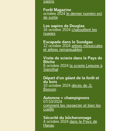
sapins
Forêt Magazine
octobre 2024
le dernier numéro est
de sortie
Les sapins de Douglas
16 octobre 2024
chatouillent les
nuages
Escapade dans le Sundgau
12 octobre 2024
arbres minuscules
et arbres remarquables
Visite de scierie dans le Pays de
Bitche
8 octobre 2024
la scierie Lejeune à
Siersthal
Départ d'un géant de la forêt et
du bois
10 octobre 2024
décès de JL
Besson
Automne = champignons
07/10/2024
comment les respecter et bien les
cueillir
Sécurité du bûcheronnage
4 octobre 2024
dans le Pays de
Hanau