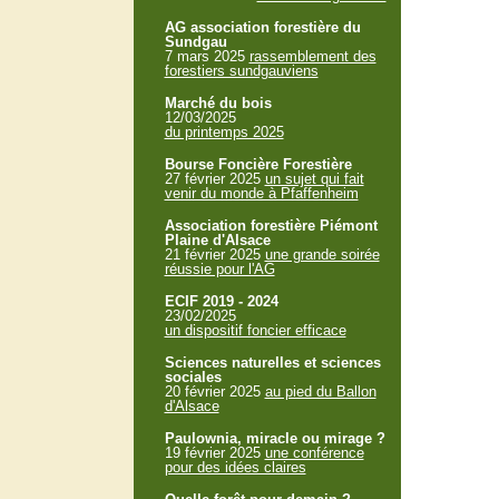
AG association forestière du
Sundgau
7 mars 2025
rassemblement des
forestiers sundgauviens
Marché du bois
12/03/2025
du printemps 2025
Bourse Foncière Forestière
27 février 2025
un sujet qui fait
venir du monde à Pfaffenheim
Association forestière Piémont
Plaine d'Alsace
21 février 2025
une grande soirée
réussie pour l'AG
ECIF 2019 - 2024
23/02/2025
un dispositif foncier efficace
Sciences naturelles et sciences
sociales
20 février 2025
au pied du Ballon
d'Alsace
Paulownia, miracle ou mirage ?
19 février 2025
une conférence
pour des idées claires