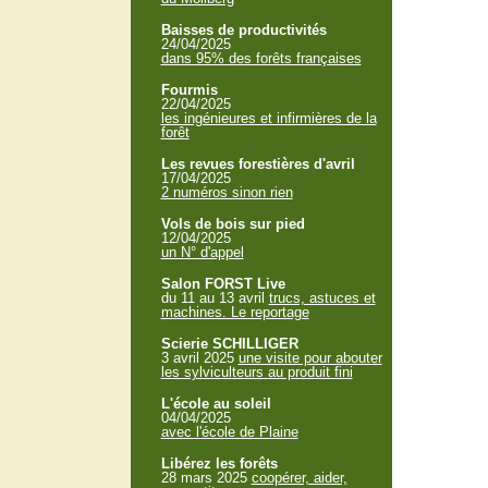
Baisses de productivités
24/04/2025
dans 95% des forêts françaises
Fourmis
22/04/2025
les ingénieures et infirmières de la
forêt
Les revues forestières d'avril
17/04/2025
2 numéros sinon rien
Vols de bois sur pied
12/04/2025
un N° d'appel
Salon FORST Live
du 11 au 13 avril
trucs, astuces et
machines. Le reportage
Scierie SCHILLIGER
3 avril 2025
une visite pour abouter
les sylviculteurs au produit fini
L'école au soleil
04/04/2025
avec l'école de Plaine
Libérez les forêts
28 mars 2025
coopérer, aider,