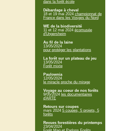
dans la forêt école
Débardage à cheval
18 et 19 mai 2024
championnat de
France dans les Vosges du Nord
WE de la biodiversité
11 et 12 mai 2024
écomusée
d'Ungersheim
Au fil de la laine
13/05/2024
pour protéger les plantations
La forêt sur un plateau de jeu
13/05/2024
Forêt mixte
Paulownia
12/05/2024
le miracle proche du mirage
Voyage au coeur de nos forêts
9/05/2024
les documentaires
d'ARTE
Retours sur coupes
mars 2024
5 coupes, 5 projets, 5
forêts
Revues forestières du printemps
23/04/2024
Forêt Mag et Parlons Forêts