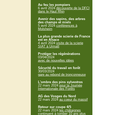
Au feu les pompiers
6 avril 2024
découverte de la DFCI
dans le Haut Rhin
Avenir des sapins, des arbres
des champs et miels
5 avril 2024
conférences à
Molsheim
La plus grande scierie de France
est en Alsace
4 avril 2024
visite de la scierie
SIAT à Urmatt
Protéger les régénérations
03/04/2024
avec de nouvelles idées
Sécurité du travail en forêt
30/03/2024
gare au rebond de tronçonneuse
L'ombre des pins sylvestres
22 mars 2024
pour la Journée
Internationale des Forêts
AG des Vosges du Nord
22 mars 2024
au coeur du massif
Retour sur coupe 4/5
22 mars 2024
les châtaignes
continuent à tomber 10 ans plus