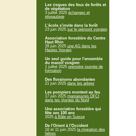
Les risques des feux de forêts et
de végétation
3 juillet 2025
échanges et
réseautage
L'école s'invite dans la forêt
23 juin 2025
sur le piémont vosgien
Association forestière du Centre
Haut Rhin
28 juin 2025
une AG dans les
Hautes Vosges
Un seul guide pour l'ensemble
du massif vosgien
1 juillet 2025
première journée de
formation
Des floraisons abondantes
21 juin 2025
dans les arbres
Les pompiers montent au feu
17 juin 2025
manoeuvres DFCI
dans les Vosges du Nord
Une association forestière qui
fête ses 100 ans
2025
à Bâle en Suisse
De l'Orient à l'Occident
10 et 11 juin 2025
la migration des
hêtres