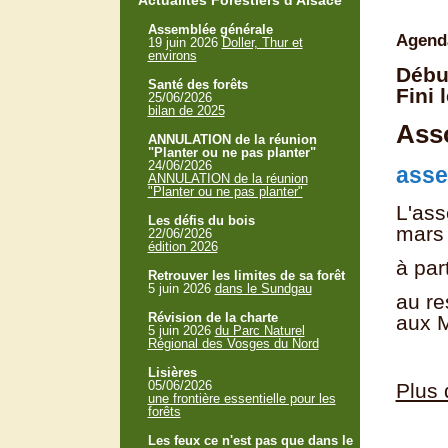
Actualités Forestiers d'Alsace
Assemblée générale
Agend
19 juin 2026
Doller, Thur et
environs
Début
Santé des forêts
Fini 
25/06/2026
bilan de 2025
Asso
ANNULATION de la réunion
"Planter ou ne pas planter"
24/06/2026
asse
ANNULATION de la réunion
"Planter ou ne pas planter"
L'ass
Les défis du bois
mars
22/06/2026
édition 2026
à par
Retrouver les limites de sa forêt
5 juin 2026
dans le Sundgau
au re
Révision de la charte
aux 
5 juin 2026
du Parc Naturel
Régional des Vosges du Nord
Lisières
05/06/2026
Plus 
une frontière essentielle pour les
forêts
Les feux ce n'est pas que dans le