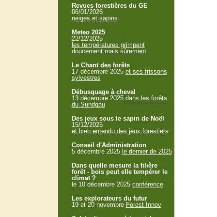
Revues forestières du GE
06/01/2026
neiges et sapins
Meteo 2025
22/12/2025
les températures grimpent
doucement mais sûrement
Le Chant des forêts
17 décembre 2025
et ses frissons
sylvestres
Débusquage à cheval
13 décembre 2025
dans les forêts
du Sundgau
Des jeux sous le sapin de Noël
15/12/2025
et bien entendu des jeux forestiers
Conseil d'Administration
5 décembre 2025
le dernier de 2025
Dans quelle mesure la filière
forêt - bois peut elle tempérer le
climat ?
le 10 décembre 2025
conférence
Les explorateurs du futur
19 et 20 novembre
Forest Innov