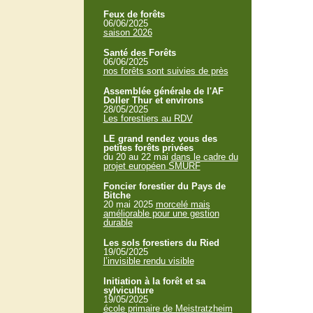
Feux de forêts
06/06/2025
saison 2026
Santé des Forêts
06/06/2025
nos forêts sont suivies de près
Assemblée générale de l'AF
Doller Thur et environs
28/05/2025
Les forestiers au RDV
LE grand rendez vous des
petites forêts privées
du 20 au 22 mai
dans le cadre du
projet européen SMURF
Foncier forestier du Pays de
Bitche
20 mai 2025
morcelé mais
améliorable pour une gestion
durable
Les sols forestiers du Ried
19/05/2025
l’invisible rendu visible
Initiation à la forêt et sa
sylviculture
19/05/2025
école primaire de Meistratzheim