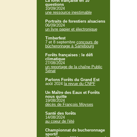
La forêt française en 10
questions
10/09/2024
une ressource inestimable
Portraits de forestiers alsaciens
06/09/2024
un livre papier et électronique
Timberfest
7 et 8 septembre
concours de
bûcheronnage à Sarrebourg
Forêts françaises : le défi
climatique
27/08/2024
un reportage de la chaîne Public
Sénat
Parlons Forêts du Grand Est
août 2024
la revue du CNPF
Un Maître des Eaux et Forêts
nous quitte
19/08/2024
décès de François Moyses
Santé des forêts
14/08/2024
au coeur de l'été
Championnat de bucheronnage
sportif