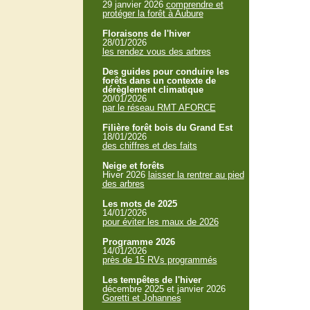
29 janvier 2026
comprendre et
protéger la forêt à Aubure
Floraisons de l'hiver
28/01/2026
les rendez vous des arbres
Des guides pour conduire les
forêts dans un contexte de
dérèglement climatique
20/01/2026
par le réseau RMT AFORCE
Filière forêt bois du Grand Est
18/01/2026
des chiffres et des faits
Neige et forêts
Hiver 2026
laisser la rentrer au pied
des arbres
Les mots de 2025
14/01/2026
pour éviter les maux de 2026
Programme 2026
14/01/2026
près de 15 RVs programmés
Les tempêtes de l'hiver
décembre 2025 et janvier 2026
Goretti et Johannes