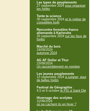
Les types de peuplements
27 septembre 2024
pour organiser
les forêts
Tente ta science
30 septembre 2024
et le métier de
conseillère forêt
Rencontre forestière franco
allemande à Karlsruhe
26 septembre 2024
sur les feux de
forêts
Marché du bois
24/09/2024
automne 2024
AG AF Doller et Thur
23/09/2024
Un rassemblement en nombre
Les jeunes peuplements
13 septembre 2024
à soigner, pour
de belles forêts
Festival de Géographie
4,5 et 6 octobre
le FIG à Saint Dié
Hivernage des scolytes
11/09/2024
où se cachent ils en hiver ?