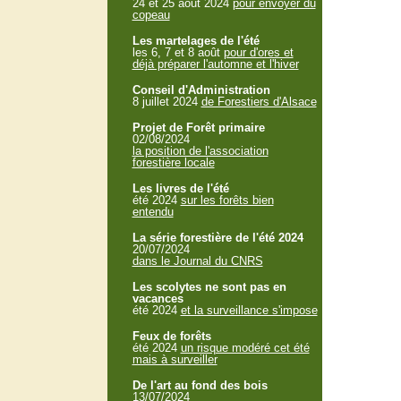
24 et 25 aout 2024
pour envoyer du
copeau
Les martelages de l'été
les 6, 7 et 8 août
pour d'ores et
déjà préparer l'automne et l'hiver
Conseil d'Administration
8 juillet 2024
de Forestiers d'Alsace
Projet de Forêt primaire
02/08/2024
la position de l'association
forestière locale
Les livres de l'été
été 2024
sur les forêts bien
entendu
La série forestière de l'été 2024
20/07/2024
dans le Journal du CNRS
Les scolytes ne sont pas en
vacances
été 2024
et la surveillance s'impose
Feux de forêts
été 2024
un risque modéré cet été
mais à surveiller
De l'art au fond des bois
13/07/2024