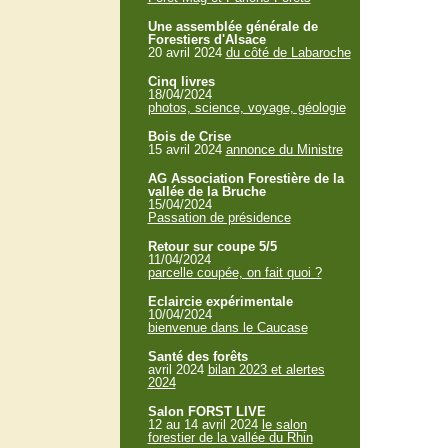
Une assemblée générale de
Forestiers d'Alsace
20 avril 2024
du côté de Labaroche
Cinq livres
18/04/2024
photos, science, voyage, géologie
Bois de Crise
15 avril 2024
annonce du Ministre
AG Association Forestière de la
vallée de la Bruche
15/04/2024
Passation de présidence
Retour sur coupe 5/5
11/04/2024
parcelle coupée, on fait quoi ?
Eclaircie expérimentale
10/04/2024
bienvenue dans le Caucase
Santé des forêts
avril 2024
bilan 2023 et alertes
2024
Salon FORST LIVE
12 au 14 avril 2024
le salon
forestier de la vallée du Rhin