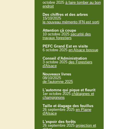
octobre 2025
à faire tomber au bon
endroit
Des chiffres et des arbres
15/10/2025
le nouveau mémento IFN est sorti
Attention çà coupe
10 octobre 2025
sécurité des
travaux forestiers
PEFC Grand Est en visite
6 octobre 2025
en Alsace bossue
Conseil d'Administration
3 octobre 2025
des Forestiers
d'Alsace
Nouveaux livres
08/10/2025
de l'automne 2025
L'automne qui pique et fleurit
1er octobre 2025
châtaignes et
champignons
Taille et élagage des feuillus
26 septembre 2025
en Plaine
d'Alsace
L'espoir des forêts
26 septembre 2025
projection et