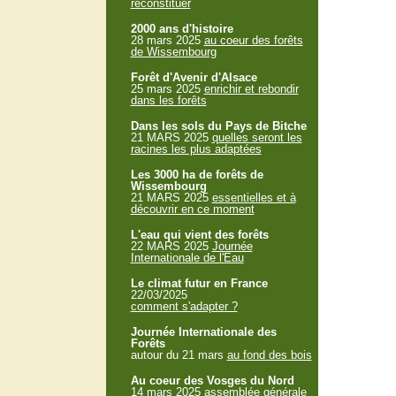
reconstituer
2000 ans d'histoire
28 mars 2025
au coeur des forêts
de Wissembourg
Forêt d'Avenir d'Alsace
25 mars 2025
enrichir et rebondir
dans les forêts
Dans les sols du Pays de Bitche
21 MARS 2025
quelles seront les
racines les plus adaptées
Les 3000 ha de forêts de
Wissembourg
21 MARS 2025
essentielles et à
découvrir en ce moment
L'eau qui vient des forêts
22 MARS 2025
Journée
Internationale de l'Eau
Le climat futur en France
22/03/2025
comment s'adapter ?
Journée Internationale des
Forêts
autour du 21 mars
au fond des bois
Au coeur des Vosges du Nord
14 mars 2025
assemblée générale