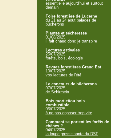
essentielle aujourd'hui et surtout
demain
Foire forestière de Lucerne
du 21 au 24 aout
balades de
bûcherons
Plantes et sécheresse
01/08/2025
il fait chaud donc je transpire
Lectures estivales
25/07/2025
forêts, bois, écologie
Revues forestières Grand Est
10/07/2025
vos lectures de l'été
Le concours de bûcherons
07/07/2025
de Schirrhein
Bois mort et/ou bois
combustible
06/07/2025
à ne pas opposer trop vite
Comment se portent les forêts de
chênes ?
04/07/2025
la loupe grossissante du DSF