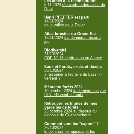
Les aides à la reconstitution
5-11-2024
réouverture des aides de
l'Etat
Henri PFEFFER est parti
14/11/2024
de la vallée de la Doller
Atlas forestier du Grand Est
12/11/2024
les dernières mises à
jour
Biodiversité
31/10/2024
COP N° 16 et situation en Alsace
Eaux et Forêts, excès et disette
30/10/2024
à raisonner à l'échelle du bassin -
versant ?
Mémento forêts 2024
10 octobre 2024
la dernière analyse
IGN-IFN vient de sortir
Retrouver les limites de mes
parcelles de forêts
25 octobre 2024
au dessus du
vignoble de Gueberschwihr
Comment vont les "sapins" ?
26/10/2024
le point sur les épicéas et les