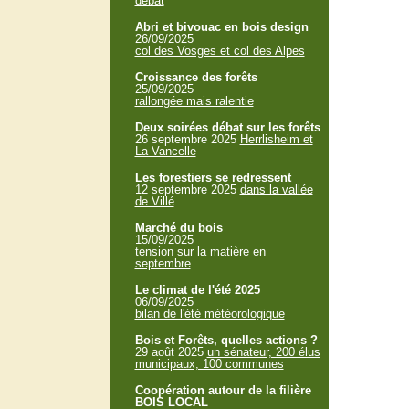
débat
Abri et bivouac en bois design
26/09/2025
col des Vosges et col des Alpes
Croissance des forêts
25/09/2025
rallongée mais ralentie
Deux soirées débat sur les forêts
26 septembre 2025
Herrlisheim et
La Vancelle
Les forestiers se redressent
12 septembre 2025
dans la vallée
de Villé
Marché du bois
15/09/2025
tension sur la matière en
septembre
Le climat de l'été 2025
06/09/2025
bilan de l'été météorologique
Bois et Forêts, quelles actions ?
29 août 2025
un sénateur, 200 élus
municipaux, 100 communes
Coopération autour de la filière
BOIS LOCAL