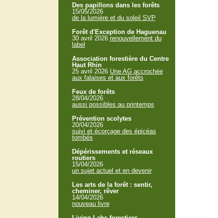
Des papillons dans les forêts
15/05/2026
de la lumière et du soleil SVP
Forêt d'Exception de Haguenau
30 avril 2026
renouvellement du
label
Association forestière du Centre
Haut Rhin
25 avril 2026
Une AG accrochée
aux falaises et aux forêts
Feux de forêts
28/04/2026
aussi possibles au printemps
Prévention scolytes
20/04/2026
suivi et écorçage des épicéas
tombés
Dépérissements et réseaux
routiers
15/04/2026
un sujet actuel et en devenir
Les arts de la forêt : sentir,
cheminer, rêver
14/04/2026
nouveau livre
Living Labs forestiers