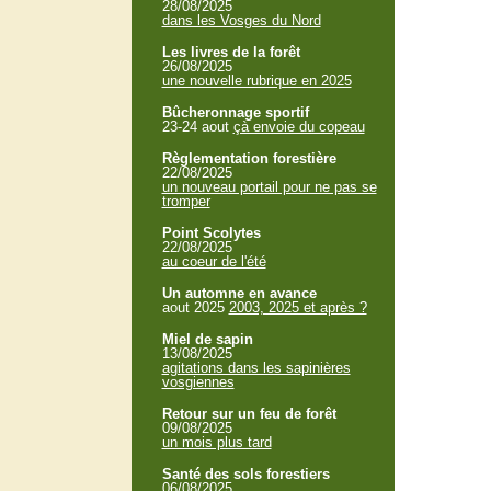
28/08/2025
dans les Vosges du Nord
Les livres de la forêt
26/08/2025
une nouvelle rubrique en 2025
Bûcheronnage sportif
23-24 aout
çà envoie du copeau
Règlementation forestière
22/08/2025
un nouveau portail pour ne pas se
tromper
Point Scolytes
22/08/2025
au coeur de l'été
Un automne en avance
aout 2025
2003, 2025 et après ?
Miel de sapin
13/08/2025
agitations dans les sapinières
vosgiennes
Retour sur un feu de forêt
09/08/2025
un mois plus tard
Santé des sols forestiers
06/08/2025