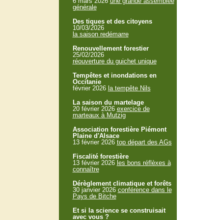
6 mars 2026
une grande assemblée
générale
Des tiques et des citoyens
10/03/2026
la saison redémarre
Renouvellement forestier
25/02/2026
réouverture du guichet unique
Tempêtes et inondations en
Occitanie
février 2026
la tempête Nils
La saison du martelage
20 février 2026
exercice de
marteaux à Mutzig
Association forestière Piémont
Plaine d'Alsace
13 février 2026
top départ des AGs
Fiscalité forestière
13 février 2026
les bons réflèxes à
connaître
Dérèglement climatique et forêts
30 janvier 2026
conférence dans le
Pays de Bitche
Et si la science se construisait
avec vous ?