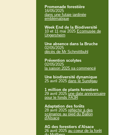
Promenade forestière
16/05/2025
dans une futaie jardinée
emblématique
Week End de la Biodiversité
10 et 11 mai 2025
Ecomusée de
Ungersheim
Une absence dans la Bruche
02/05/2025
décès de Mr Schmittbuhl
Prévention scolytes
02/05/2025
la saison 2025 sa commencé
Une biodiversité dynamique
25 avril 2025
dans le Sundgau
1 million de plants forestiers
29 avril 2025
une date anniversaire
pour le fonds FA3R
Adaptation des forêts
28 avril 2025
réfléchir à des
scénarios au pied du Ballon
d'Alsace
AG des forestiers d'Alsace
26 avril 2025
au coeur de la forêt
du Mollberg