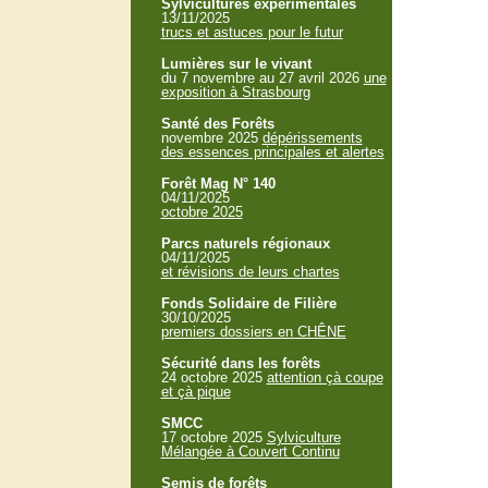
Sylvicultures expérimentales
13/11/2025
trucs et astuces pour le futur
Lumières sur le vivant
du 7 novembre au 27 avril 2026
une
exposition à Strasbourg
Santé des Forêts
novembre 2025
dépérissements
des essences principales et alertes
Forêt Mag N° 140
04/11/2025
octobre 2025
Parcs naturels régionaux
04/11/2025
et révisions de leurs chartes
Fonds Solidaire de Filière
30/10/2025
premiers dossiers en CHÊNE
Sécurité dans les forêts
24 octobre 2025
attention çà coupe
et çà pique
SMCC
17 octobre 2025
Sylviculture
Mélangée à Couvert Continu
Semis de forêts