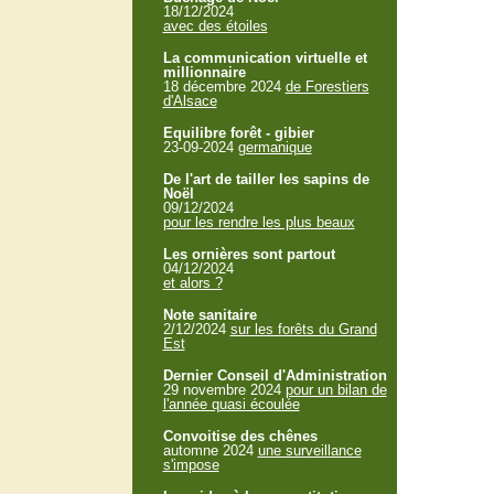
18/12/2024
avec des étoiles
La communication virtuelle et
millionnaire
18 décembre 2024
de Forestiers
d'Alsace
Equilibre forêt - gibier
23-09-2024
germanique
De l'art de tailler les sapins de
Noël
09/12/2024
pour les rendre les plus beaux
Les ornières sont partout
04/12/2024
et alors ?
Note sanitaire
2/12/2024
sur les forêts du Grand
Est
Dernier Conseil d'Administration
29 novembre 2024
pour un bilan de
l'année quasi écoulée
Convoitise des chênes
automne 2024
une surveillance
s'impose