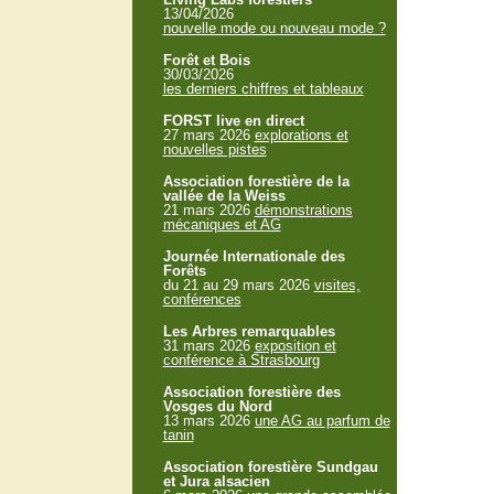
13/04/2026
nouvelle mode ou nouveau mode ?
Forêt et Bois
30/03/2026
les derniers chiffres et tableaux
FORST live en direct
27 mars 2026
explorations et
nouvelles pistes
Association forestière de la
vallée de la Weiss
21 mars 2026
démonstrations
mécaniques et AG
Journée Internationale des
Forêts
du 21 au 29 mars 2026
visites,
conférences
Les Arbres remarquables
31 mars 2026
exposition et
conférence à Strasbourg
Association forestière des
Vosges du Nord
13 mars 2026
une AG au parfum de
tanin
Association forestière Sundgau
et Jura alsacien