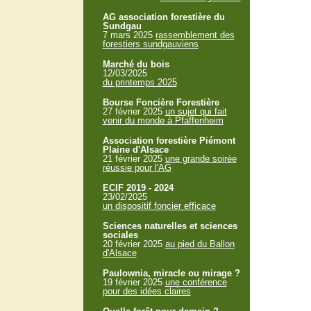
AG association forestière du
Sundgau
7 mars 2025
rassemblement des
forestiers sundgauviens
Marché du bois
12/03/2025
du printemps 2025
Bourse Foncière Forestière
27 février 2025
un sujet qui fait
venir du monde à Pfaffenheim
Association forestière Piémont
Plaine d'Alsace
21 février 2025
une grande soirée
réussie pour l'AG
ECIF 2019 - 2024
23/02/2025
un dispositif foncier efficace
Sciences naturelles et sciences
sociales
20 février 2025
au pied du Ballon
d'Alsace
Paulownia, miracle ou mirage ?
19 février 2025
une conférence
pour des idées claires