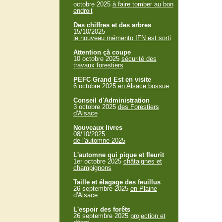
octobre 2025
à faire tomber au bon
endroit
Des chiffres et des arbres
15/10/2025
le nouveau mémento IFN est sorti
Attention çà coupe
10 octobre 2025
sécurité des
travaux forestiers
PEFC Grand Est en visite
6 octobre 2025
en Alsace bossue
Conseil d'Administration
3 octobre 2025
des Forestiers
d'Alsace
Nouveaux livres
08/10/2025
de l'automne 2025
L'automne qui pique et fleurit
1er octobre 2025
châtaignes et
champignons
Taille et élagage des feuillus
26 septembre 2025
en Plaine
d'Alsace
L'espoir des forêts
26 septembre 2025
projection et