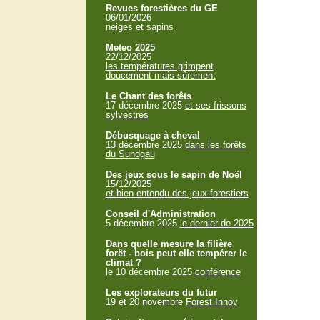
Revues forestières du GE
06/01/2026
neiges et sapins
Meteo 2025
22/12/2025
les températures grimpent
doucement mais sûrement
Le Chant des forêts
17 décembre 2025
et ses frissons
sylvestres
Débusquage à cheval
13 décembre 2025
dans les forêts
du Sundgau
Des jeux sous le sapin de Noël
15/12/2025
et bien entendu des jeux forestiers
Conseil d'Administration
5 décembre 2025
le dernier de 2025
Dans quelle mesure la filière
forêt - bois peut elle tempérer le
climat ?
le 10 décembre 2025
conférence
Les explorateurs du futur
19 et 20 novembre
Forest Innov