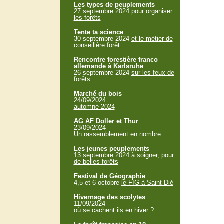
Les types de peuplements
27 septembre 2024
pour organiser
les forêts
Tente ta science
30 septembre 2024
et le métier de
conseillère forêt
Rencontre forestière franco
allemande à Karlsruhe
26 septembre 2024
sur les feux de
forêts
Marché du bois
24/09/2024
automne 2024
AG AF Doller et Thur
23/09/2024
Un rassemblement en nombre
Les jeunes peuplements
13 septembre 2024
à soigner, pour
de belles forêts
Festival de Géographie
4,5 et 6 octobre
le FIG à Saint Dié
Hivernage des scolytes
11/09/2024
où se cachent ils en hiver ?