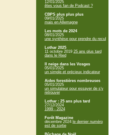
12/01/2025
êtes vous fan de Podcast ?
CBPS plus plus plus
09/01/2025
mais en Allemagne
Les mots de 2024
08/01/2025
une synthèse pour prendre du recul
Lothar 2025
11 octobre 2019
25 ans plus tard
dans le Ried
Il neige dans les Vosges
05/01/2025
un simple et précieux indicateur
Aides forestières nombreuses
05/01/2025
un simulateur pour essayer de s'y
retrouver
Lothar : 25 ans plus tard
27/12/2024
1999 - 2024
Forêt Magazine
décembre 2024
le dernier numéro
est de sortie
Bûchage de Noël