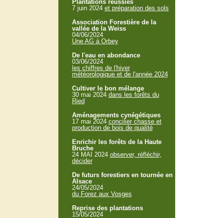
Plantations réussies
7 juin 2024
et préparation des sols
Association Forestière de la
vallée de la Weiss
04/06/2024
Une AG à Orbey
De l'eau en abondance
03/06/2024
les chiffres de l'hiver
météorologique et de l'année 2024
Cultiver le bon mélange
30 mai 2024
dans les forêts du
Ried
Aménagements cynégétiques
17 mai 2024
concilier chasse et
production de bois de qualité
Enrichir les forêts de la Haute
Bruche
24 MAI 2024
observer, réfléchir,
décider
De futurs forestiers en tournée en
Alsace
24/05/2024
du Forez aux Vosges
Reprise des plantations
15/05/2024