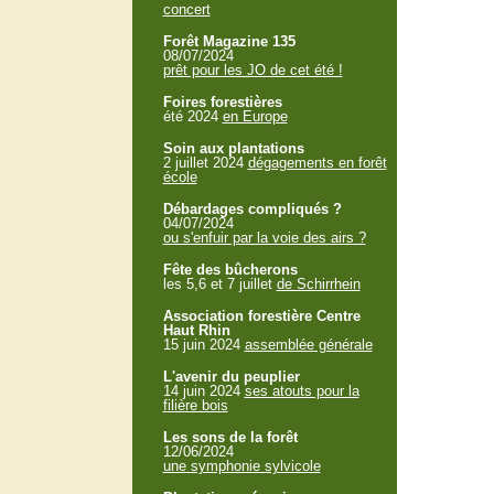
concert
Forêt Magazine 135
08/07/2024
prêt pour les JO de cet été !
Foires forestières
été 2024
en Europe
Soin aux plantations
2 juillet 2024
dégagements en forêt
école
Débardages compliqués ?
04/07/2024
ou s'enfuir par la voie des airs ?
Fête des bûcherons
les 5,6 et 7 juillet
de Schirrhein
Association forestière Centre
Haut Rhin
15 juin 2024
assemblée générale
L'avenir du peuplier
14 juin 2024
ses atouts pour la
filière bois
Les sons de la forêt
12/06/2024
une symphonie sylvicole