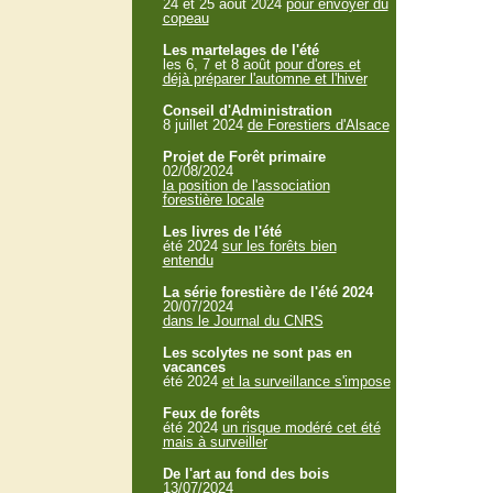
24 et 25 aout 2024
pour envoyer du
copeau
Les martelages de l'été
les 6, 7 et 8 août
pour d'ores et
déjà préparer l'automne et l'hiver
Conseil d'Administration
8 juillet 2024
de Forestiers d'Alsace
Projet de Forêt primaire
02/08/2024
la position de l'association
forestière locale
Les livres de l'été
été 2024
sur les forêts bien
entendu
La série forestière de l'été 2024
20/07/2024
dans le Journal du CNRS
Les scolytes ne sont pas en
vacances
été 2024
et la surveillance s'impose
Feux de forêts
été 2024
un risque modéré cet été
mais à surveiller
De l'art au fond des bois
13/07/2024