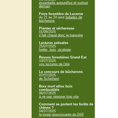
essentielle aujourd'hui et surtout
demain
Foire forestière de Lucerne
du 21 au 24 aout
balades de
bûcherons
Plantes et sécheresse
01/08/2025
il fait chaud donc je transpire
Lectures estivales
25/07/2025
forêts, bois, écologie
Revues forestières Grand Est
10/07/2025
vos lectures de l'été
Le concours de bûcherons
07/07/2025
de Schirrhein
Bois mort et/ou bois
combustible
06/07/2025
à ne pas opposer trop vite
Comment se portent les forêts de
chênes ?
04/07/2025
la loupe grossissante du DSF