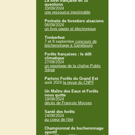
La forêt française en 10
questions
10/09/2024
une ressource inestimable
Portraits de forestiers alsaciens
06/09/2024
un livre papier et électronique
Timberfest
7 et 8 septembre
concours de
bûcheronnage à Sarrebourg
Forêts françaises : le défi
climatique
27/08/2024
un reportage de la chaîne Public
Sénat
Parlons Forêts du Grand Est
août 2024
la revue du CNPF
Un Maître des Eaux et Forêts
nous quitte
19/08/2024
décès de François Moyses
Santé des forêts
14/08/2024
au coeur de l'été
Championnat de bucheronnage
sportif