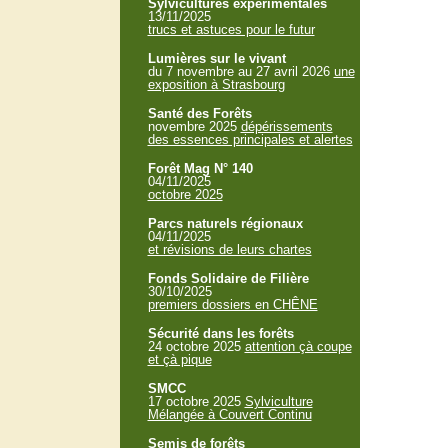
Sylvicultures expérimentales
13/11/2025
trucs et astuces pour le futur
Lumières sur le vivant
du 7 novembre au 27 avril 2026
une
exposition à Strasbourg
Santé des Forêts
novembre 2025
dépérissements
des essences principales et alertes
Forêt Mag N° 140
04/11/2025
octobre 2025
Parcs naturels régionaux
04/11/2025
et révisions de leurs chartes
Fonds Solidaire de Filière
30/10/2025
premiers dossiers en CHÊNE
Sécurité dans les forêts
24 octobre 2025
attention çà coupe
et çà pique
SMCC
17 octobre 2025
Sylviculture
Mélangée à Couvert Continu
Semis de forêts