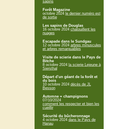
sapins
Forêt Magazine
octobre 2024
le dernier numéro est
de sortie
Les sapins de Douglas
16 octobre 2024
chatouillent les
nuages
Escapade dans le Sundgau
12 octobre 2024
arbres minuscules
et arbres remarquables
Visite de scierie dans le Pays de
Bitche
8 octobre 2024
la scierie Lejeune à
Siersthal
Départ d'un géant de la forêt et
du bois
10 octobre 2024
décès de JL
Besson
Automne = champignons
07/10/2024
comment les respecter et bien les
cueillir
Sécurité du bûcheronnage
4 octobre 2024
dans le Pays de
Hanau