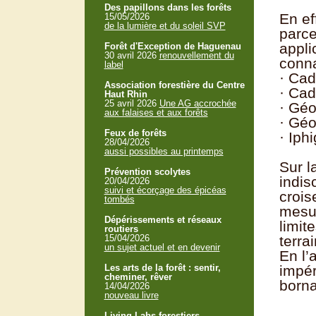
Des papillons dans les forêts
En ef
15/05/2026
de la lumière et du soleil SVP
parce
appli
Forêt d'Exception de Haguenau
30 avril 2026
renouvellement du
conna
label
· Cad
Association forestière du Centre
· Cad
Haut Rhin
25 avril 2026
Une AG accrochée
· Géo
aux falaises et aux forêts
· Géo
Feux de forêts
· Iph
28/04/2026
aussi possibles au printemps
Sur l
Prévention scolytes
indis
20/04/2026
suivi et écorçage des épicéas
crois
tombés
mesur
Dépérissements et réseaux
limit
routiers
15/04/2026
terra
un sujet actuel et en devenir
En l’
Les arts de la forêt : sentir,
impér
cheminer, rêver
borna
14/04/2026
nouveau livre
Living Labs forestiers