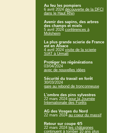
Au feu les pompiers
6 avril 2024
découverte de la DFCI
dans le Haut Rhin
Avenir des sapins, des arbres
des champs et miels
5 avril 2024
conférences à
Molsheim
La plus grande scierie de France
est en Alsace
4 avril 2024
visite de la scierie
SIAT à Urmatt
Protéger les régénérations
03/04/2024
avec de nouvelles idées
Sécurité du travail en forêt
30/03/2024
gare au rebond de tronçonneuse
L'ombre des pins sylvestres
22 mars 2024
pour la Journée
Internationale des Forêts
AG des Vosges du Nord
22 mars 2024
au coeur du massif
Retour sur coupe 4/5
22 mars 2024
les châtaignes
continuent à tomber 10 ans plus