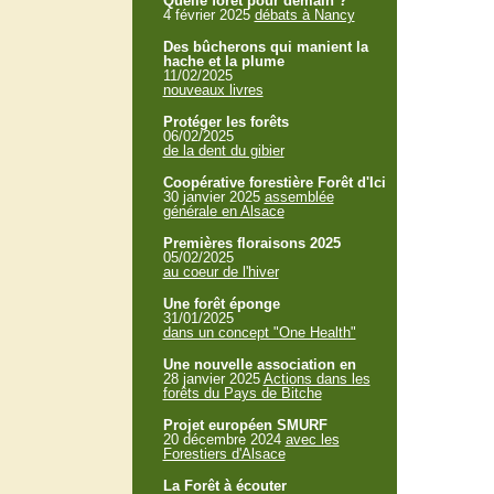
Quelle forêt pour demain ?
4 février 2025
débats à Nancy
Des bûcherons qui manient la
hache et la plume
11/02/2025
nouveaux livres
Protéger les forêts
06/02/2025
de la dent du gibier
Coopérative forestière Forêt d'Ici
30 janvier 2025
assemblée
générale en Alsace
Premières floraisons 2025
05/02/2025
au coeur de l'hiver
Une forêt éponge
31/01/2025
dans un concept "One Health"
Une nouvelle association en
28 janvier 2025
Actions dans les
forêts du Pays de Bitche
Projet européen SMURF
20 décembre 2024
avec les
Forestiers d'Alsace
La Forêt à écouter