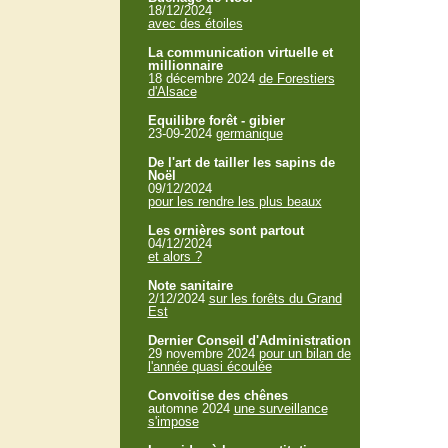
18/12/2024
avec des étoiles
La communication virtuelle et
millionnaire
18 décembre 2024
de Forestiers
d'Alsace
Equilibre forêt - gibier
23-09-2024
germanique
De l'art de tailler les sapins de
Noël
09/12/2024
pour les rendre les plus beaux
Les ornières sont partout
04/12/2024
et alors ?
Note sanitaire
2/12/2024
sur les forêts du Grand
Est
Dernier Conseil d'Administration
29 novembre 2024
pour un bilan de
l'année quasi écoulée
Convoitise des chênes
automne 2024
une surveillance
s'impose