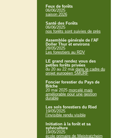
Feux de forêts
06/06/2025
saison 2026
Santé des Forêts
06/06/2025
nos forêts sont suivies de près
Assemblée générale de l'AF
Doller Thur et environs
28/05/2025
Les forestiers au RDV
LE grand rendez vous des
petites forêts privées
du 20 au 22 mai
dans le cadre du
projet européen SMURF
Foncier forestier du Pays de
Bitche
20 mai 2025
morcelé mais
améliorable pour une gestion
durable
Les sols forestiers du Ried
19/05/2025
l’invisible rendu visible
Initiation à la forêt et sa
sylviculture
19/05/2025
école primaire de Meistratzheim