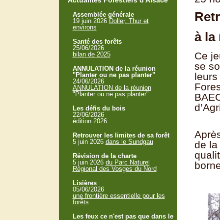
Actualités Forestiers d'Alsace
Retr
Assemblée générale
19 juin 2026
Doller, Thur et
environs
à la
Santé des forêts
25/06/2026
Ce je
bilan de 2025
se so
ANNULATION de la réunion
leurs
"Planter ou ne pas planter"
24/06/2026
Fores
ANNULATION de la réunion
"Planter ou ne pas planter"
BAEC
d’Agr
Les défis du bois
22/06/2026
édition 2026
Après
Retrouver les limites de sa forêt
5 juin 2026
dans le Sundgau
de la
quali
Révision de la charte
5 juin 2026
du Parc Naturel
borne
Régional des Vosges du Nord
Lisières
05/06/2026
une frontière essentielle pour les
forêts
Les feux ce n'est pas que dans le