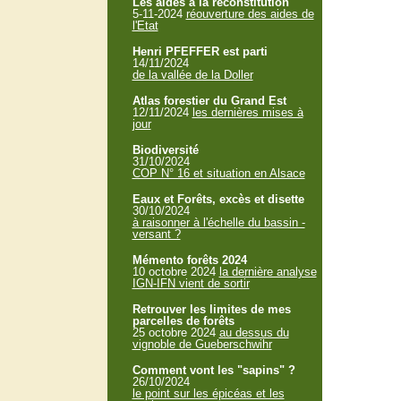
Les aides à la reconstitution
5-11-2024
réouverture des aides de
l'Etat
Henri PFEFFER est parti
14/11/2024
de la vallée de la Doller
Atlas forestier du Grand Est
12/11/2024
les dernières mises à
jour
Biodiversité
31/10/2024
COP N° 16 et situation en Alsace
Eaux et Forêts, excès et disette
30/10/2024
à raisonner à l'échelle du bassin -
versant ?
Mémento forêts 2024
10 octobre 2024
la dernière analyse
IGN-IFN vient de sortir
Retrouver les limites de mes
parcelles de forêts
25 octobre 2024
au dessus du
vignoble de Gueberschwihr
Comment vont les "sapins" ?
26/10/2024
le point sur les épicéas et les