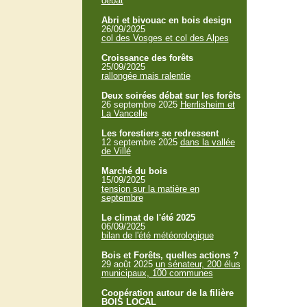
débat
Abri et bivouac en bois design
26/09/2025
col des Vosges et col des Alpes
Croissance des forêts
25/09/2025
rallongée mais ralentie
Deux soirées débat sur les forêts
26 septembre 2025
Herrlisheim et
La Vancelle
Les forestiers se redressent
12 septembre 2025
dans la vallée
de Villé
Marché du bois
15/09/2025
tension sur la matière en
septembre
Le climat de l'été 2025
06/09/2025
bilan de l'été météorologique
Bois et Forêts, quelles actions ?
29 août 2025
un sénateur, 200 élus
municipaux, 100 communes
Coopération autour de la filière
BOIS LOCAL