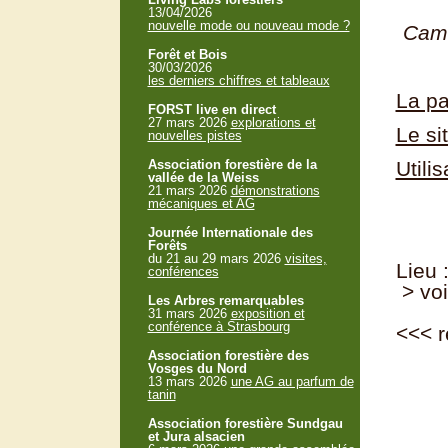
13/04/2026
nouvelle mode ou nouveau mode ?
Cami
Forêt et Bois
30/03/2026
les derniers chiffres et tableaux
La pa
FORST live en direct
27 mars 2026
explorations et
Le si
nouvelles pistes
Association forestière de la
Utili
vallée de la Weiss
21 mars 2026
démonstrations
mécaniques et AG
Journée Internationale des
Forêts
du 21 au 29 mars 2026
visites,
Lieu :
conférences
> voi
Les Arbres remarquables
31 mars 2026
exposition et
conférence à Strasbourg
<<<
r
Association forestière des
Vosges du Nord
13 mars 2026
une AG au parfum de
tanin
Association forestière Sundgau
et Jura alsacien