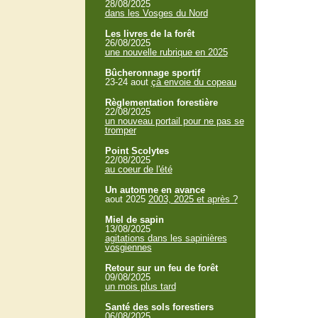
28/08/2025
dans les Vosges du Nord
Les livres de la forêt
26/08/2025
une nouvelle rubrique en 2025
Bûcheronnage sportif
23-24 aout
çà envoie du copeau
Règlementation forestière
22/08/2025
un nouveau portail pour ne pas se
tromper
Point Scolytes
22/08/2025
au coeur de l'été
Un automne en avance
aout 2025
2003, 2025 et après ?
Miel de sapin
13/08/2025
agitations dans les sapinières
vosgiennes
Retour sur un feu de forêt
09/08/2025
un mois plus tard
Santé des sols forestiers
06/08/2025