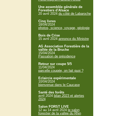
Une assemblée générale de
Forestiers d'Alsace
20 avril 2024
du côté de Labaroche
Cinq livres
18/04/2024
photos, science, voyage, géologie
Bois de Crise
15 avril 2024
annonce du Ministre
AG Association Forestière de la
vallée de la Bruche
15/04/2024
Passation de présidence
Retour sur coupe 5/5
11/04/2024
parcelle coupée, on fait quoi ?
Eclaircie expérimentale
10/04/2024
bienvenue dans le Caucase
Santé des forêts
avril 2024
bilan 2023 et alertes
2024
Salon FORST LIVE
12 au 14 avril 2024
le salon
forestier de la vallée du Rhin