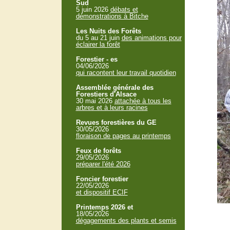
Sud
5 juin 2026
débats et
démonstrations à Bitche
Les Nuits des Forêts
du 5 au 21 juin
des animations pour
éclairer la forêt
Forestier - es
04/06/2026
qui racontent leur travail quotidien
Assemblée générale des
Forestiers d'Alsace
30 mai 2026
attachée à tous les
arbres et à leurs racines
Revues forestières du GE
30/05/2026
floraison de pages au printemps
Feux de forêts
29/05/2026
préparer l'été 2026
Foncier forestier
22/05/2026
et dispositif ECIF
Printemps 2026 et
18/05/2026
dégagements des plants et semis