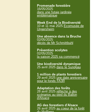
Promenade forestière
16/05/2025
dans une futaie jardinée
emblématique
Week End de la Biodiversité
10 et 11 mai 2025
Ecomusée de
Ungersheim
Une absence dans la Bruche
02/05/2025
décès de Mr Schmittbuhl
Prévention scolytes
02/05/2025
la saison 2025 sa commencé
Une biodiversité dynamique
25 avril 2025
dans le Sundgau
1 million de plants forestiers
29 avril 2025
une date anniversaire
pour le fonds FA3R
Adaptation des forêts
28 avril 2025
réfléchir à des
scénarios au pied du Ballon
d'Alsace
AG des forestiers d'Alsace
26 avril 2025
au coeur de la forêt
du Mollberg