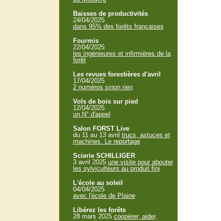
Baisses de productivités
24/04/2025
dans 95% des forêts françaises
Fourmis
22/04/2025
les ingénieures et infirmières de la
forêt
Les revues forestières d'avril
17/04/2025
2 numéros sinon rien
Vols de bois sur pied
12/04/2025
un N° d'appel
Salon FORST Live
du 11 au 13 avril
trucs, astuces et
machines. Le reportage
Scierie SCHILLIGER
3 avril 2025
une visite pour abouter
les sylviculteurs au produit fini
L'école au soleil
04/04/2025
avec l'école de Plaine
Libérez les forêts
28 mars 2025
coopérer, aider,