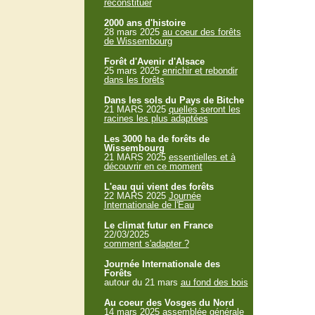
reconstituer
2000 ans d'histoire
28 mars 2025
au coeur des forêts
de Wissembourg
Forêt d'Avenir d'Alsace
25 mars 2025
enrichir et rebondir
dans les forêts
Dans les sols du Pays de Bitche
21 MARS 2025
quelles seront les
racines les plus adaptées
Les 3000 ha de forêts de
Wissembourg
21 MARS 2025
essentielles et à
découvrir en ce moment
L'eau qui vient des forêts
22 MARS 2025
Journée
Internationale de l'Eau
Le climat futur en France
22/03/2025
comment s'adapter ?
Journée Internationale des
Forêts
autour du 21 mars
au fond des bois
Au coeur des Vosges du Nord
14 mars 2025
assemblée générale