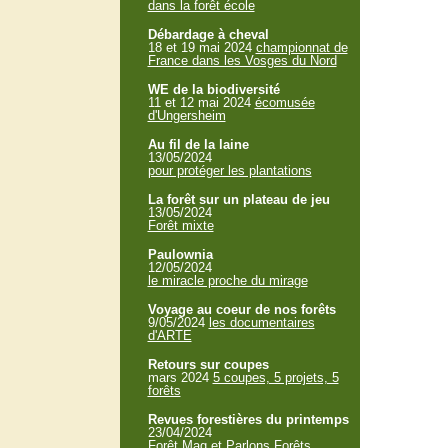
dans la forêt école
Débardage à cheval
18 et 19 mai 2024
championnat de
France dans les Vosges du Nord
WE de la biodiversité
11 et 12 mai 2024
écomusée
d'Ungersheim
Au fil de la laine
13/05/2024
pour protéger les plantations
La forêt sur un plateau de jeu
13/05/2024
Forêt mixte
Paulownia
12/05/2024
le miracle proche du mirage
Voyage au coeur de nos forêts
9/05/2024
les documentaires
d'ARTE
Retours sur coupes
mars 2024
5 coupes, 5 projets, 5
forêts
Revues forestières du printemps
23/04/2024
Forêt Mag et Parlons Forêts