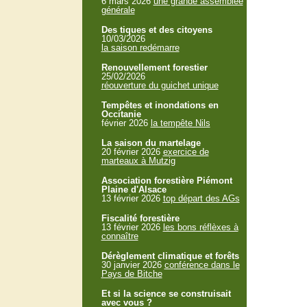
6 mars 2026
une grande assemblée
générale
Des tiques et des citoyens
10/03/2026
la saison redémarre
Renouvellement forestier
25/02/2026
réouverture du guichet unique
Tempêtes et inondations en
Occitanie
février 2026
la tempête Nils
La saison du martelage
20 février 2026
exercice de
marteaux à Mutzig
Association forestière Piémont
Plaine d'Alsace
13 février 2026
top départ des AGs
Fiscalité forestière
13 février 2026
les bons réflèxes à
connaître
Dérèglement climatique et forêts
30 janvier 2026
conférence dans le
Pays de Bitche
Et si la science se construisait
avec vous ?