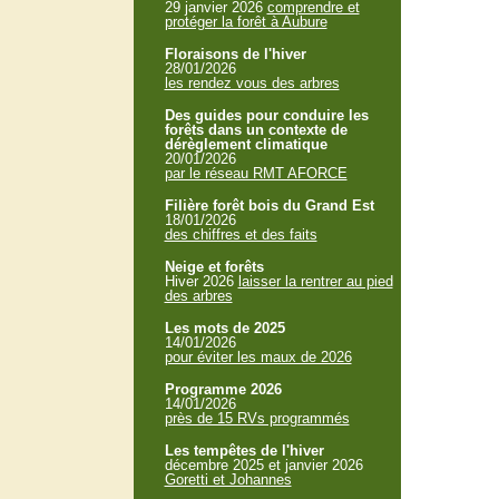
29 janvier 2026
comprendre et
protéger la forêt à Aubure
Floraisons de l'hiver
28/01/2026
les rendez vous des arbres
Des guides pour conduire les
forêts dans un contexte de
dérèglement climatique
20/01/2026
par le réseau RMT AFORCE
Filière forêt bois du Grand Est
18/01/2026
des chiffres et des faits
Neige et forêts
Hiver 2026
laisser la rentrer au pied
des arbres
Les mots de 2025
14/01/2026
pour éviter les maux de 2026
Programme 2026
14/01/2026
près de 15 RVs programmés
Les tempêtes de l'hiver
décembre 2025 et janvier 2026
Goretti et Johannes