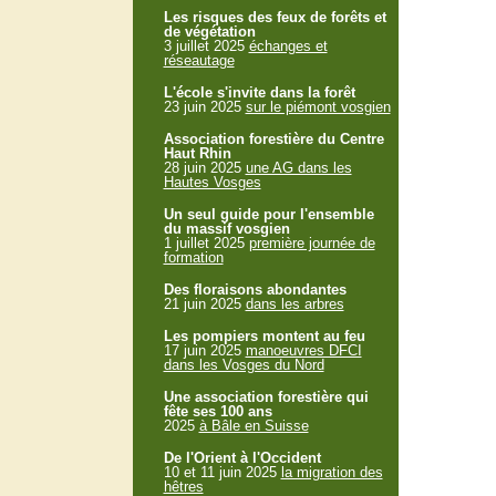
Les risques des feux de forêts et
de végétation
3 juillet 2025
échanges et
réseautage
L'école s'invite dans la forêt
23 juin 2025
sur le piémont vosgien
Association forestière du Centre
Haut Rhin
28 juin 2025
une AG dans les
Hautes Vosges
Un seul guide pour l'ensemble
du massif vosgien
1 juillet 2025
première journée de
formation
Des floraisons abondantes
21 juin 2025
dans les arbres
Les pompiers montent au feu
17 juin 2025
manoeuvres DFCI
dans les Vosges du Nord
Une association forestière qui
fête ses 100 ans
2025
à Bâle en Suisse
De l'Orient à l'Occident
10 et 11 juin 2025
la migration des
hêtres