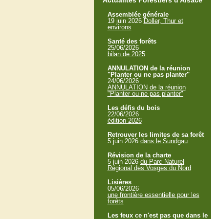
Actualités Forestiers d'Alsace
Assemblée générale
19 juin 2026
Doller, Thur et
environs
Santé des forêts
25/06/2026
bilan de 2025
ANNULATION de la réunion
"Planter ou ne pas planter"
24/06/2026
ANNULATION de la réunion
"Planter ou ne pas planter"
Les défis du bois
22/06/2026
édition 2026
Retrouver les limites de sa forêt
5 juin 2026
dans le Sundgau
Révision de la charte
5 juin 2026
du Parc Naturel
Régional des Vosges du Nord
Lisières
05/06/2026
une frontière essentielle pour les
forêts
Les feux ce n'est pas que dans le