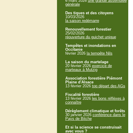
6 mars 2026
une grande assemblée
générale
Des tiques et des citoyens
10/03/2026
la saison redémarre
Renouvellement forestier
25/02/2026
réouverture du guichet unique
Tempêtes et inondations en
Occitanie
février 2026
la tempête Nils
La saison du martelage
20 février 2026
exercice de
marteaux à Mutzig
Association forestière Piémont
Plaine d'Alsace
13 février 2026
top départ des AGs
Fiscalité forestière
13 février 2026
les bons réflèxes à
connaître
Dérèglement climatique et forêts
30 janvier 2026
conférence dans le
Pays de Bitche
Et si la science se construisait
avec vous ?