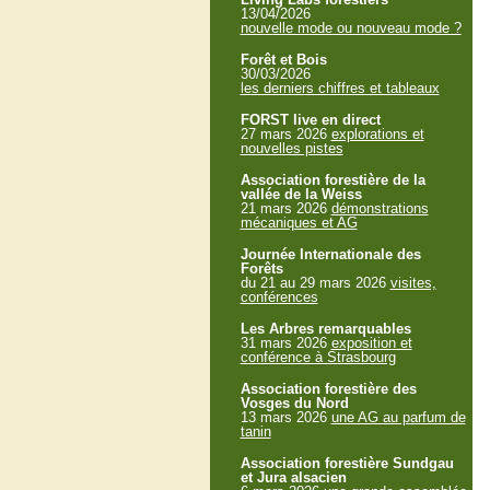
13/04/2026
nouvelle mode ou nouveau mode ?
Forêt et Bois
30/03/2026
les derniers chiffres et tableaux
FORST live en direct
27 mars 2026
explorations et
nouvelles pistes
Association forestière de la
vallée de la Weiss
21 mars 2026
démonstrations
mécaniques et AG
Journée Internationale des
Forêts
du 21 au 29 mars 2026
visites,
conférences
Les Arbres remarquables
31 mars 2026
exposition et
conférence à Strasbourg
Association forestière des
Vosges du Nord
13 mars 2026
une AG au parfum de
tanin
Association forestière Sundgau
et Jura alsacien