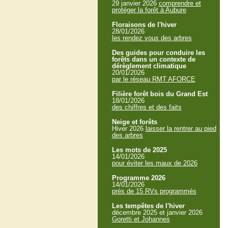
29 janvier 2026
comprendre et
protéger la forêt à Aubure
Floraisons de l'hiver
28/01/2026
les rendez vous des arbres
Des guides pour conduire les
forêts dans un contexte de
dérèglement climatique
20/01/2026
par le réseau RMT AFORCE
Filière forêt bois du Grand Est
18/01/2026
des chiffres et des faits
Neige et forêts
Hiver 2026
laisser la rentrer au pied
des arbres
Les mots de 2025
14/01/2026
pour éviter les maux de 2026
Programme 2026
14/01/2026
près de 15 RVs programmés
Les tempêtes de l'hiver
décembre 2025 et janvier 2026
Goretti et Johannes