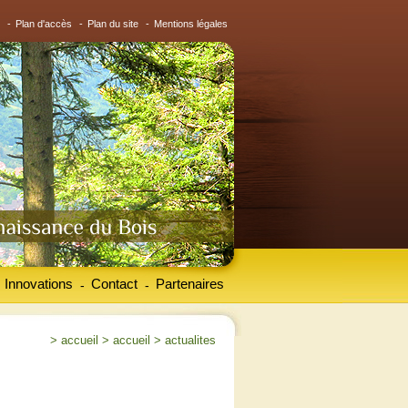
-
Plan d'accès
-
Plan du site
-
Mentions légales
Innovations
Contact
Partenaires
-
-
>
accueil
>
accueil
>
actualites