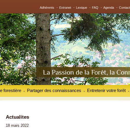
Adhérents
-
Extranet
-
Lexique
-
FAQ
-
Agenda
-
Contact
e forestière
Partager des connaissances
Entretenir votre forêt
-
-
-
Actualites
18 mars 2022