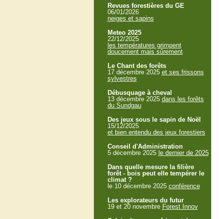
Revues forestières du GE
06/01/2026
neiges et sapins
Meteo 2025
22/12/2025
les températures grimpent
doucement mais sûrement
Le Chant des forêts
17 décembre 2025
et ses frissons
sylvestres
Débusquage à cheval
13 décembre 2025
dans les forêts
du Sundgau
Des jeux sous le sapin de Noël
15/12/2025
et bien entendu des jeux forestiers
Conseil d'Administration
5 décembre 2025
le dernier de 2025
Dans quelle mesure la filière
forêt - bois peut elle tempérer le
climat ?
le 10 décembre 2025
conférence
Les explorateurs du futur
19 et 20 novembre
Forest Innov