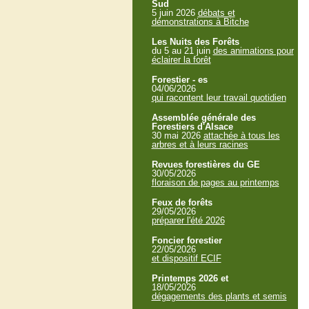
Sud
5 juin 2026
débats et
démonstrations à Bitche
Les Nuits des Forêts
du 5 au 21 juin
des animations pour
éclairer la forêt
Forestier - es
04/06/2026
qui racontent leur travail quotidien
Assemblée générale des
Forestiers d'Alsace
30 mai 2026
attachée à tous les
arbres et à leurs racines
Revues forestières du GE
30/05/2026
floraison de pages au printemps
Feux de forêts
29/05/2026
préparer l'été 2026
Foncier forestier
22/05/2026
et dispositif ECIF
Printemps 2026 et
18/05/2026
dégagements des plants et semis