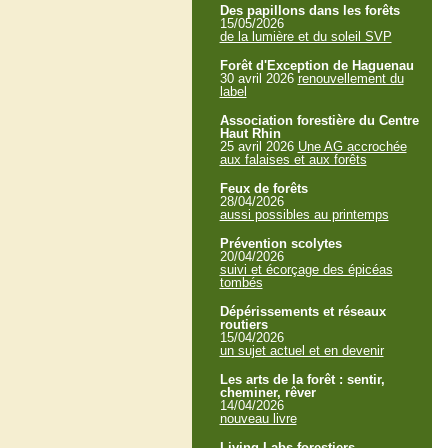
Des papillons dans les forêts
15/05/2026
de la lumière et du soleil SVP
Forêt d'Exception de Haguenau
30 avril 2026
renouvellement du
label
Association forestière du Centre
Haut Rhin
25 avril 2026
Une AG accrochée
aux falaises et aux forêts
Feux de forêts
28/04/2026
aussi possibles au printemps
Prévention scolytes
20/04/2026
suivi et écorçage des épicéas
tombés
Dépérissements et réseaux
routiers
15/04/2026
un sujet actuel et en devenir
Les arts de la forêt : sentir,
cheminer, rêver
14/04/2026
nouveau livre
Living Labs forestiers