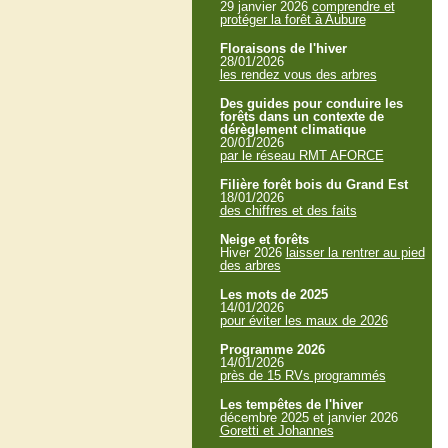
29 janvier 2026
comprendre et
protéger la forêt à Aubure
Floraisons de l'hiver
28/01/2026
les rendez vous des arbres
Des guides pour conduire les
forêts dans un contexte de
dérèglement climatique
20/01/2026
par le réseau RMT AFORCE
Filière forêt bois du Grand Est
18/01/2026
des chiffres et des faits
Neige et forêts
Hiver 2026
laisser la rentrer au pied
des arbres
Les mots de 2025
14/01/2026
pour éviter les maux de 2026
Programme 2026
14/01/2026
près de 15 RVs programmés
Les tempêtes de l'hiver
décembre 2025 et janvier 2026
Goretti et Johannes