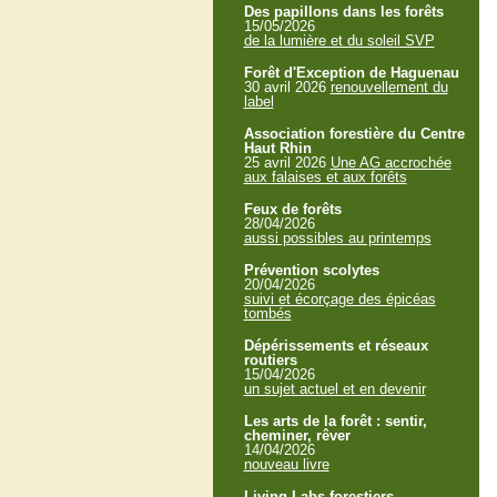
Des papillons dans les forêts
15/05/2026
de la lumière et du soleil SVP
Forêt d'Exception de Haguenau
30 avril 2026
renouvellement du
label
Association forestière du Centre
Haut Rhin
25 avril 2026
Une AG accrochée
aux falaises et aux forêts
Feux de forêts
28/04/2026
aussi possibles au printemps
Prévention scolytes
20/04/2026
suivi et écorçage des épicéas
tombés
Dépérissements et réseaux
routiers
15/04/2026
un sujet actuel et en devenir
Les arts de la forêt : sentir,
cheminer, rêver
14/04/2026
nouveau livre
Living Labs forestiers