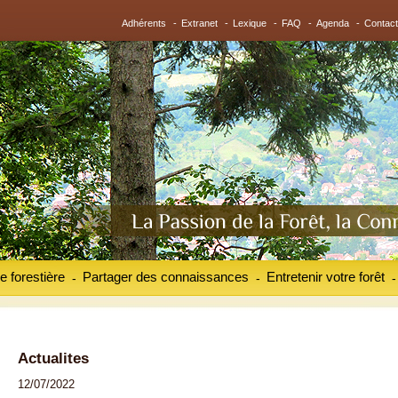
Adhérents
-
Extranet
-
Lexique
-
FAQ
-
Agenda
-
Contact
e forestière
Partager des connaissances
Entretenir votre forêt
-
-
-
Actualites
12/07/2022