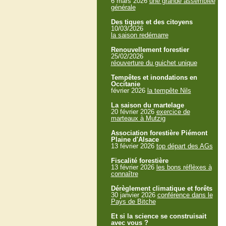
6 mars 2026
une grande assemblée
générale
Des tiques et des citoyens
10/03/2026
la saison redémarre
Renouvellement forestier
25/02/2026
réouverture du guichet unique
Tempêtes et inondations en
Occitanie
février 2026
la tempête Nils
La saison du martelage
20 février 2026
exercice de
marteaux à Mutzig
Association forestière Piémont
Plaine d'Alsace
13 février 2026
top départ des AGs
Fiscalité forestière
13 février 2026
les bons réflèxes à
connaître
Dérèglement climatique et forêts
30 janvier 2026
conférence dans le
Pays de Bitche
Et si la science se construisait
avec vous ?