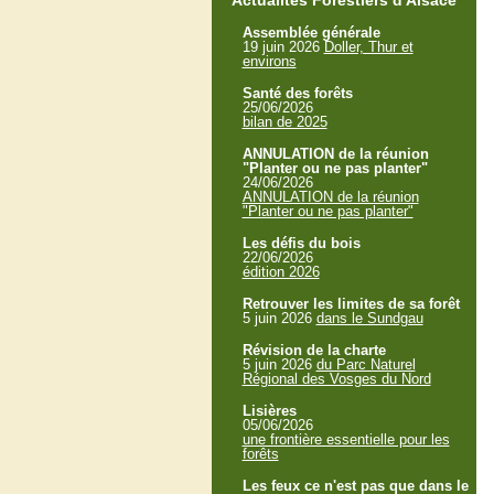
Actualités Forestiers d'Alsace
Assemblée générale
19 juin 2026
Doller, Thur et
environs
Santé des forêts
25/06/2026
bilan de 2025
ANNULATION de la réunion
"Planter ou ne pas planter"
24/06/2026
ANNULATION de la réunion
"Planter ou ne pas planter"
Les défis du bois
22/06/2026
édition 2026
Retrouver les limites de sa forêt
5 juin 2026
dans le Sundgau
Révision de la charte
5 juin 2026
du Parc Naturel
Régional des Vosges du Nord
Lisières
05/06/2026
une frontière essentielle pour les
forêts
Les feux ce n'est pas que dans le