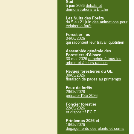
Sud
5 juin 2026
débats et
démonstrations à Bitche
Les Nuits des Forêts
du 5 au 21 juin
des animations pour
éclairer la forêt
Forestier - es
04/06/2026
qui racontent leur travail quotidien
Assemblée générale des
Forestiers d'Alsace
30 mai 2026
attachée à tous les
arbres et à leurs racines
Revues forestières du GE
30/05/2026
floraison de pages au printemps
Feux de forêts
29/05/2026
préparer l'été 2026
Foncier forestier
22/05/2026
et dispositif ECIF
Printemps 2026 et
18/05/2026
dégagements des plants et semis