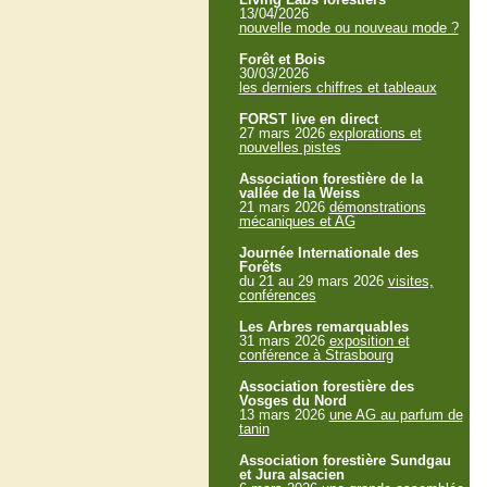
13/04/2026
nouvelle mode ou nouveau mode ?
Forêt et Bois
30/03/2026
les derniers chiffres et tableaux
FORST live en direct
27 mars 2026
explorations et
nouvelles pistes
Association forestière de la
vallée de la Weiss
21 mars 2026
démonstrations
mécaniques et AG
Journée Internationale des
Forêts
du 21 au 29 mars 2026
visites,
conférences
Les Arbres remarquables
31 mars 2026
exposition et
conférence à Strasbourg
Association forestière des
Vosges du Nord
13 mars 2026
une AG au parfum de
tanin
Association forestière Sundgau
et Jura alsacien