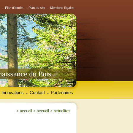
-
Plan d'accès
-
Plan du site
-
Mentions légales
Innovations
Contact
Partenaires
-
-
>
accueil
>
accueil
>
actualites