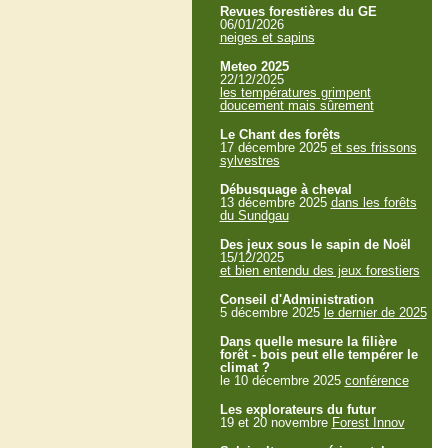
Revues forestières du GE
06/01/2026
neiges et sapins
Meteo 2025
22/12/2025
les températures grimpent
doucement mais sûrement
Le Chant des forêts
17 décembre 2025
et ses frissons
sylvestres
Débusquage à cheval
13 décembre 2025
dans les forêts
du Sundgau
Des jeux sous le sapin de Noël
15/12/2025
et bien entendu des jeux forestiers
Conseil d'Administration
5 décembre 2025
le dernier de 2025
Dans quelle mesure la filière
forêt - bois peut elle tempérer le
climat ?
le 10 décembre 2025
conférence
Les explorateurs du futur
19 et 20 novembre
Forest Innov