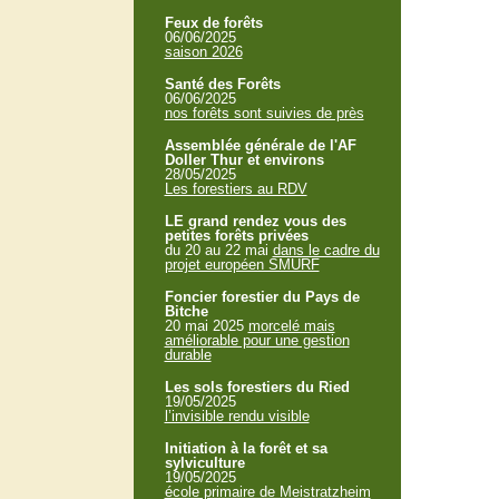
Feux de forêts
06/06/2025
saison 2026
Santé des Forêts
06/06/2025
nos forêts sont suivies de près
Assemblée générale de l'AF
Doller Thur et environs
28/05/2025
Les forestiers au RDV
LE grand rendez vous des
petites forêts privées
du 20 au 22 mai
dans le cadre du
projet européen SMURF
Foncier forestier du Pays de
Bitche
20 mai 2025
morcelé mais
améliorable pour une gestion
durable
Les sols forestiers du Ried
19/05/2025
l’invisible rendu visible
Initiation à la forêt et sa
sylviculture
19/05/2025
école primaire de Meistratzheim