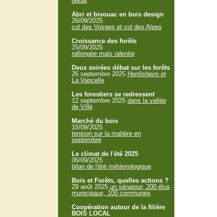
débat
Abri et bivouac en bois design
26/09/2025
col des Vosges et col des Alpes
Croissance des forêts
25/09/2025
rallongée mais ralentie
Deux soirées débat sur les forêts
26 septembre 2025
Herrlisheim et
La Vancelle
Les forestiers se redressent
12 septembre 2025
dans la vallée
de Villé
Marché du bois
15/09/2025
tension sur la matière en
septembre
Le climat de l'été 2025
06/09/2025
bilan de l'été météorologique
Bois et Forêts, quelles actions ?
29 août 2025
un sénateur, 200 élus
municipaux, 100 communes
Coopération autour de la filière
BOIS LOCAL