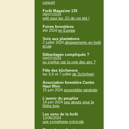
concert
Forêt Magazine 135
08/07/2024
prêt pour les JO de cet été !
Foires forestières
été 2024
en Europe
Soin aux plantations
2 juillet 2024
dégagements en forêt
école
Débardages compliqués ?
04/07/2024
ou s'enfuir par la voie des airs ?
Fête des bûcherons
les 5,6 et 7 juillet
de Schirrhein
Association forestière Centre
Haut Rhin
15 juin 2024
assemblée générale
L'avenir du peuplier
14 juin 2024
ses atouts pour la
filière bois
Les sons de la forêt
12/06/2024
une symphonie sylvicole