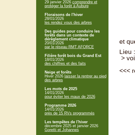
29 janvier 2026
comprendre et
protéger la forêt à Aubure
Floraisons de l'hiver
28/01/2026
les rendez vous des arbres
Des guides pour conduire les
forêts dans un contexte de
dérèglement climatique
et qu
20/01/2026
par le réseau RMT AFORCE
Lieu 
Filière forêt bois du Grand Est
> voi
18/01/2026
des chiffres et des faits
<<<
r
Neige et forêts
Hiver 2026
laisser la rentrer au pied
des arbres
Les mots de 2025
14/01/2026
pour éviter les maux de 2026
Programme 2026
14/01/2026
près de 15 RVs programmés
Les tempêtes de l'hiver
décembre 2025 et janvier 2026
Goretti et Johannes