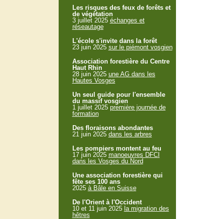
Les risques des feux de forêts et
de végétation
3 juillet 2025
échanges et
réseautage
L'école s'invite dans la forêt
23 juin 2025
sur le piémont vosgien
Association forestière du Centre
Haut Rhin
28 juin 2025
une AG dans les
Hautes Vosges
Un seul guide pour l'ensemble
du massif vosgien
1 juillet 2025
première journée de
formation
Des floraisons abondantes
21 juin 2025
dans les arbres
Les pompiers montent au feu
17 juin 2025
manoeuvres DFCI
dans les Vosges du Nord
Une association forestière qui
fête ses 100 ans
2025
à Bâle en Suisse
De l'Orient à l'Occident
10 et 11 juin 2025
la migration des
hêtres