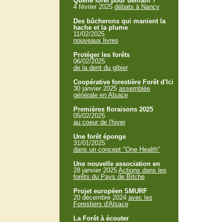
Quelle forêt pour demain ?
4 février 2025
débats à Nancy
Des bûcherons qui manient la
hache et la plume
11/02/2025
nouveaux livres
Protéger les forêts
06/02/2025
de la dent du gibier
Coopérative forestière Forêt d'Ici
30 janvier 2025
assemblée
générale en Alsace
Premières floraisons 2025
05/02/2025
au coeur de l'hiver
Une forêt éponge
31/01/2025
dans un concept "One Health"
Une nouvelle association en
28 janvier 2025
Actions dans les
forêts du Pays de Bitche
Projet européen SMURF
20 décembre 2024
avec les
Forestiers d'Alsace
La Forêt à écouter