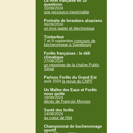
La forêt française en 10
questions
10/09/2024
une ressource inestimable
Portraits de forestiers alsaciens
06/09/2024
un livre papier et électronique
Timberfest
7 et 8 septembre
concours de
bûcheronnage à Sarrebourg
Forêts françaises : le défi
climatique
27/08/2024
un reportage de la chaîne Public
Sénat
Parlons Forêts du Grand Est
août 2024
la revue du CNPF
Un Maître des Eaux et Forêts
nous quitte
19/08/2024
décès de François Moyses
Santé des forêts
14/08/2024
au coeur de l'été
Championnat de bucheronnage
sportif