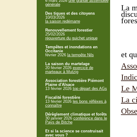
6 mars 2026
une grande assemblée
générale
La m
discu
Des tiques et des citoyens
10/03/2026
fore
la saison redémarre
Renouvellement forestier
25/02/2026
réouverture du guichet unique
Tempêtes et inondations en
Occitanie
et qu
février 2026
la tempête Nils
La saison du martelage
Asso
20 février 2026
exercice de
marteaux à Mutzig
Indic
Association forestière Piémont
Plaine d'Alsace
Le M
13 février 2026
top départ des AGs
Fiscalité forestière
La c
13 février 2026
les bons réflèxes à
connaître
Obse
Dérèglement climatique et forêts
30 janvier 2026
conférence dans le
Pays de Bitche
Et si la science se construisait
avec vous ?