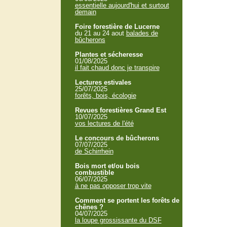
essentielle aujourd'hui et surtout
demain
Foire forestière de Lucerne
du 21 au 24 aout
balades de
bûcherons
Plantes et sécheresse
01/08/2025
il fait chaud donc je transpire
Lectures estivales
25/07/2025
forêts, bois, écologie
Revues forestières Grand Est
10/07/2025
vos lectures de l'été
Le concours de bûcherons
07/07/2025
de Schirrhein
Bois mort et/ou bois
combustible
06/07/2025
à ne pas opposer trop vite
Comment se portent les forêts de
chênes ?
04/07/2025
la loupe grossissante du DSF