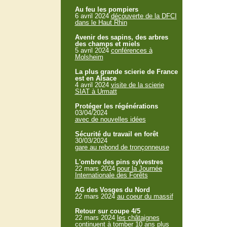
Au feu les pompiers
6 avril 2024
découverte de la DFCI
dans le Haut Rhin
Avenir des sapins, des arbres
des champs et miels
5 avril 2024
conférences à
Molsheim
La plus grande scierie de France
est en Alsace
4 avril 2024
visite de la scierie
SIAT à Urmatt
Protéger les régénérations
03/04/2024
avec de nouvelles idées
Sécurité du travail en forêt
30/03/2024
gare au rebond de tronçonneuse
L'ombre des pins sylvestres
22 mars 2024
pour la Journée
Internationale des Forêts
AG des Vosges du Nord
22 mars 2024
au coeur du massif
Retour sur coupe 4/5
22 mars 2024
les châtaignes
continuent à tomber 10 ans plus