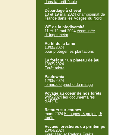
dans la forêt école
Débardage à cheval
18 et 19 mai 2024
championnat de
France dans les Vosges du Nord
WE de la biodiversité
11 et 12 mai 2024
écomusée
d'Ungersheim
Au fil de la laine
13/05/2024
pour protéger les plantations
La forêt sur un plateau de jeu
13/05/2024
Forêt mixte
Paulownia
12/05/2024
le miracle proche du mirage
Voyage au coeur de nos forêts
9/05/2024
les documentaires
d'ARTE
Retours sur coupes
mars 2024
5 coupes, 5 projets, 5
forêts
Revues forestières du printemps
23/04/2024
Forêt Mag et Parlons Forêts