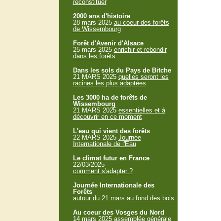
reconstituer
2000 ans d'histoire
28 mars 2025
au coeur des forêts
de Wissembourg
Forêt d'Avenir d'Alsace
25 mars 2025
enrichir et rebondir
dans les forêts
Dans les sols du Pays de Bitche
21 MARS 2025
quelles seront les
racines les plus adaptées
Les 3000 ha de forêts de
Wissembourg
21 MARS 2025
essentielles et à
découvrir en ce moment
L'eau qui vient des forêts
22 MARS 2025
Journée
Internationale de l'Eau
Le climat futur en France
22/03/2025
comment s'adapter ?
Journée Internationale des
Forêts
autour du 21 mars
au fond des bois
Au coeur des Vosges du Nord
14 mars 2025
assemblée générale