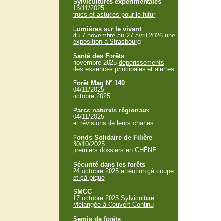
Sylvicultures expérimentales
13/11/2025
trucs et astuces pour le futur
Lumières sur le vivant
du 7 novembre au 27 avril 2026
une
exposition à Strasbourg
Santé des Forêts
novembre 2025
dépérissements
des essences principales et alertes
Forêt Mag N° 140
04/11/2025
octobre 2025
Parcs naturels régionaux
04/11/2025
et révisions de leurs chartes
Fonds Solidaire de Filière
30/10/2025
premiers dossiers en CHÊNE
Sécurité dans les forêts
24 octobre 2025
attention çà coupe
et çà pique
SMCC
17 octobre 2025
Sylviculture
Mélangée à Couvert Continu
Semis de forêts