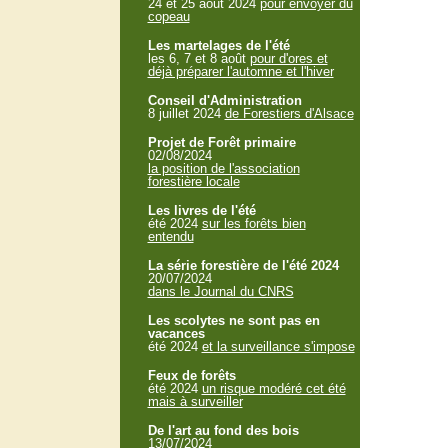
24 et 25 aout 2024
pour envoyer du
copeau
Les martelages de l'été
les 6, 7 et 8 août
pour d'ores et
déjà préparer l'automne et l'hiver
Conseil d'Administration
8 juillet 2024
de Forestiers d'Alsace
Projet de Forêt primaire
02/08/2024
la position de l'association
forestière locale
Les livres de l'été
été 2024
sur les forêts bien
entendu
La série forestière de l'été 2024
20/07/2024
dans le Journal du CNRS
Les scolytes ne sont pas en
vacances
été 2024
et la surveillance s'impose
Feux de forêts
été 2024
un risque modéré cet été
mais à surveiller
De l'art au fond des bois
13/07/2024