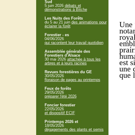
Sud
5 juin 2026
débats et
démonstrations à Bitche
Les Nuits des Forêts
du 5 au 21 juin
des animations pour
Une 
éclairer la forêt
nota
Forestier - es
roya
04/06/2026
emblé
qui racontent leur travail quotidien
prai
Assemblée générale des
huma
Forestiers d'Alsace
30 mai 2026
attachée à tous les
est s
arbres et à leurs racines
une d
Revues forestières du GE
que 
30/05/2026
floraison de pages au printemps
Feux de forêts
29/05/2026
préparer l'été 2026
Foncier forestier
22/05/2026
et dispositif ECIF
Printemps 2026 et
18/05/2026
dégagements des plants et semis