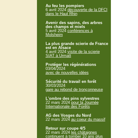
Au feu les pompiers
6 avril 2024
découverte de la DFCI
dans le Haut Rhin
Avenir des sapins, des arbres
des champs et miels
5 avril 2024
conférences à
Molsheim
La plus grande scierie de France
est en Alsace
4 avril 2024
visite de la scierie
SIAT à Urmatt
Protéger les régénérations
03/04/2024
avec de nouvelles idées
Sécurité du travail en forêt
30/03/2024
gare au rebond de tronçonneuse
L'ombre des pins sylvestres
22 mars 2024
pour la Journée
Internationale des Forêts
AG des Vosges du Nord
22 mars 2024
au coeur du massif
Retour sur coupe 4/5
22 mars 2024
les châtaignes
continuent à tomber 10 ans plus