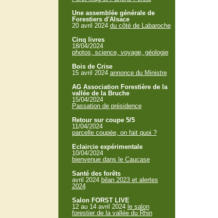
Une assemblée générale de
Forestiers d'Alsace
20 avril 2024
du côté de Labaroche
Cinq livres
18/04/2024
photos, science, voyage, géologie
Bois de Crise
15 avril 2024
annonce du Ministre
AG Association Forestière de la
vallée de la Bruche
15/04/2024
Passation de présidence
Retour sur coupe 5/5
11/04/2024
parcelle coupée, on fait quoi ?
Eclaircie expérimentale
10/04/2024
bienvenue dans le Caucase
Santé des forêts
avril 2024
bilan 2023 et alertes
2024
Salon FORST LIVE
12 au 14 avril 2024
le salon
forestier de la vallée du Rhin