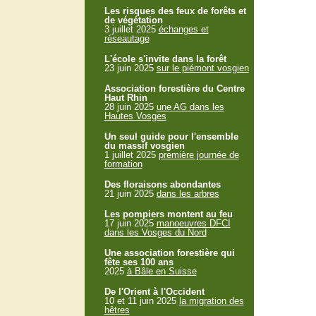
Les risques des feux de forêts et
de végétation
3 juillet 2025
échanges et
réseautage
L'école s'invite dans la forêt
23 juin 2025
sur le piémont vosgien
Association forestière du Centre
Haut Rhin
28 juin 2025
une AG dans les
Hautes Vosges
Un seul guide pour l'ensemble
du massif vosgien
1 juillet 2025
première journée de
formation
Des floraisons abondantes
21 juin 2025
dans les arbres
Les pompiers montent au feu
17 juin 2025
manoeuvres DFCI
dans les Vosges du Nord
Une association forestière qui
fête ses 100 ans
2025
à Bâle en Suisse
De l'Orient à l'Occident
10 et 11 juin 2025
la migration des
hêtres