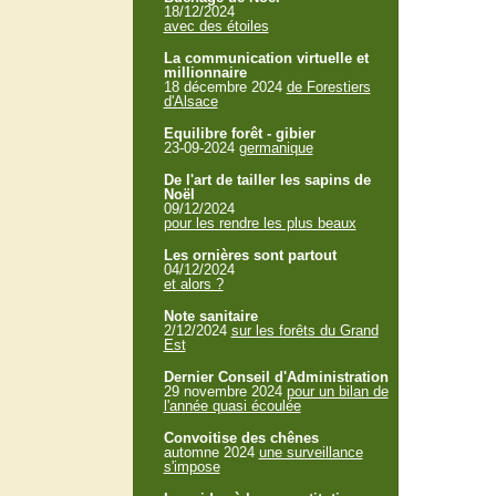
18/12/2024
avec des étoiles
La communication virtuelle et
millionnaire
18 décembre 2024
de Forestiers
d'Alsace
Equilibre forêt - gibier
23-09-2024
germanique
De l'art de tailler les sapins de
Noël
09/12/2024
pour les rendre les plus beaux
Les ornières sont partout
04/12/2024
et alors ?
Note sanitaire
2/12/2024
sur les forêts du Grand
Est
Dernier Conseil d'Administration
29 novembre 2024
pour un bilan de
l'année quasi écoulée
Convoitise des chênes
automne 2024
une surveillance
s'impose