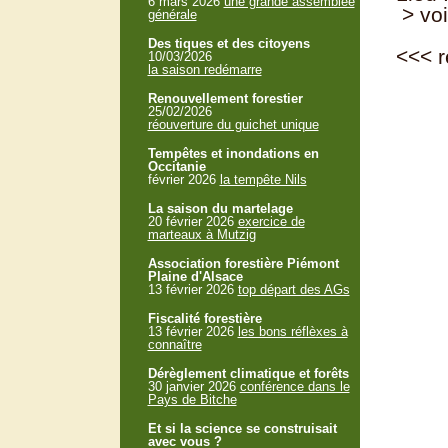
6 mars 2026
une grande assemblée
> voi
générale
Des tiques et des citoyens
<<<
r
10/03/2026
la saison redémarre
Renouvellement forestier
25/02/2026
réouverture du guichet unique
Tempêtes et inondations en
Occitanie
février 2026
la tempête Nils
La saison du martelage
20 février 2026
exercice de
marteaux à Mutzig
Association forestière Piémont
Plaine d'Alsace
13 février 2026
top départ des AGs
Fiscalité forestière
13 février 2026
les bons réflèxes à
connaître
Dérèglement climatique et forêts
30 janvier 2026
conférence dans le
Pays de Bitche
Et si la science se construisait
avec vous ?