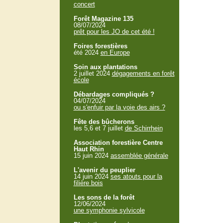
concert
Forêt Magazine 135
08/07/2024
prêt pour les JO de cet été !
Foires forestières
été 2024
en Europe
Soin aux plantations
2 juillet 2024
dégagements en forêt
école
Débardages compliqués ?
04/07/2024
ou s'enfuir par la voie des airs ?
Fête des bûcherons
les 5,6 et 7 juillet
de Schirrhein
Association forestière Centre
Haut Rhin
15 juin 2024
assemblée générale
L'avenir du peuplier
14 juin 2024
ses atouts pour la
filière bois
Les sons de la forêt
12/06/2024
une symphonie sylvicole