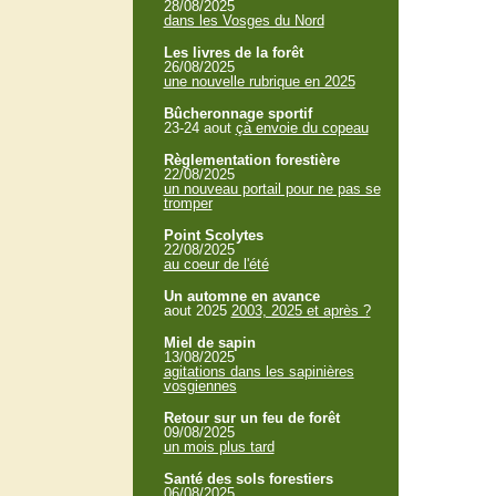
28/08/2025
dans les Vosges du Nord
Les livres de la forêt
26/08/2025
une nouvelle rubrique en 2025
Bûcheronnage sportif
23-24 aout
çà envoie du copeau
Règlementation forestière
22/08/2025
un nouveau portail pour ne pas se
tromper
Point Scolytes
22/08/2025
au coeur de l'été
Un automne en avance
aout 2025
2003, 2025 et après ?
Miel de sapin
13/08/2025
agitations dans les sapinières
vosgiennes
Retour sur un feu de forêt
09/08/2025
un mois plus tard
Santé des sols forestiers
06/08/2025