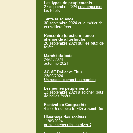
Les types de peuplements
27 septembre 2024
pour organiser
les forêts
Tente ta science
30 septembre 2024
et le métier de
conseillère forêt
Rencontre forestière franco
allemande à Karlsruhe
26 septembre 2024
sur les feux de
forêts
Marché du bois
24/09/2024
automne 2024
AG AF Doller et Thur
23/09/2024
Un rassemblement en nombre
Les jeunes peuplements
13 septembre 2024
à soigner, pour
de belles forêts
Festival de Géographie
4,5 et 6 octobre
le FIG à Saint Dié
Hivernage des scolytes
11/09/2024
où se cachent ils en hiver ?