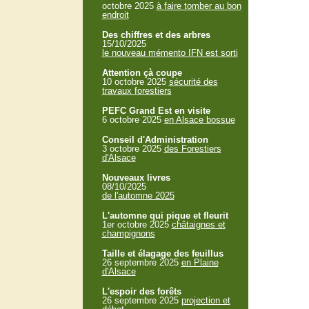
octobre 2025
à faire tomber au bon
endroit
Des chiffres et des arbres
15/10/2025
le nouveau mémento IFN est sorti
Attention çà coupe
10 octobre 2025
sécurité des
travaux forestiers
PEFC Grand Est en visite
6 octobre 2025
en Alsace bossue
Conseil d'Administration
3 octobre 2025
des Forestiers
d'Alsace
Nouveaux livres
08/10/2025
de l'automne 2025
L'automne qui pique et fleurit
1er octobre 2025
châtaignes et
champignons
Taille et élagage des feuillus
26 septembre 2025
en Plaine
d'Alsace
L'espoir des forêts
26 septembre 2025
projection et