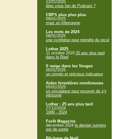
12/01/2025
êtes vous fan de Podcast ?
CBPS plus plus plus
09/01/2025
mais en Allemagne
Les mots de 2024
08/01/2025
une synthèse pour prendre du recul
Lothar 2025
11 octobre 2019
25 ans plus tard
dans le Ried
Il neige dans les Vosges
05/01/2025
un simple et précieux indicateur
Aides forestières nombreuses
05/01/2025
un simulateur pour essayer de s'y
retrouver
Lothar : 25 ans plus tard
27/12/2024
1999 - 2024
Forêt Magazine
décembre 2024
le dernier numéro
est de sortie
Bûchage de Noël