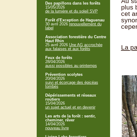
Au st
Des papillons dans les forêts
plus 
15/05/2026
de la lumière et du soleil SVP
cet a
synon
Forêt d'Exception de Haguenau
30 avril 2026
renouvellement du
cepen
label
Association forestière du Centre
Haut Rhin
25 avril 2026
Une AG accrochée
La pa
aux falaises et aux forêts
Feux de forêts
28/04/2026
aussi possibles au printemps
Prévention scolytes
20/04/2026
suivi et écorçage des épicéas
tombés
Dépérissements et réseaux
routiers
15/04/2026
un sujet actuel et en devenir
Les arts de la forêt : sentir,
cheminer, rêver
14/04/2026
nouveau livre
Living Labs forestiers