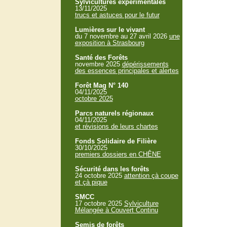
Sylvicultures expérimentales
13/11/2025
trucs et astuces pour le futur
Lumières sur le vivant
du 7 novembre au 27 avril 2026
une
exposition à Strasbourg
Santé des Forêts
novembre 2025
dépérissements
des essences principales et alertes
Forêt Mag N° 140
04/11/2025
octobre 2025
Parcs naturels régionaux
04/11/2025
et révisions de leurs chartes
Fonds Solidaire de Filière
30/10/2025
premiers dossiers en CHÊNE
Sécurité dans les forêts
24 octobre 2025
attention çà coupe
et çà pique
SMCC
17 octobre 2025
Sylviculture
Mélangée à Couvert Continu
Semis de forêts