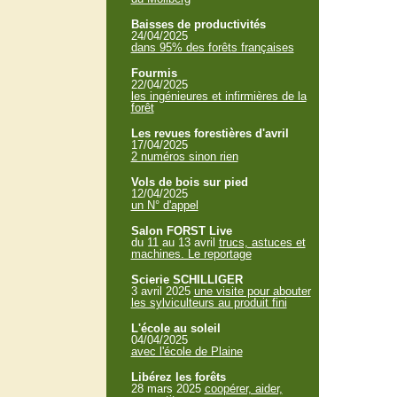
Baisses de productivités
24/04/2025
dans 95% des forêts françaises
Fourmis
22/04/2025
les ingénieures et infirmières de la
forêt
Les revues forestières d'avril
17/04/2025
2 numéros sinon rien
Vols de bois sur pied
12/04/2025
un N° d'appel
Salon FORST Live
du 11 au 13 avril
trucs, astuces et
machines. Le reportage
Scierie SCHILLIGER
3 avril 2025
une visite pour abouter
les sylviculteurs au produit fini
L'école au soleil
04/04/2025
avec l'école de Plaine
Libérez les forêts
28 mars 2025
coopérer, aider,