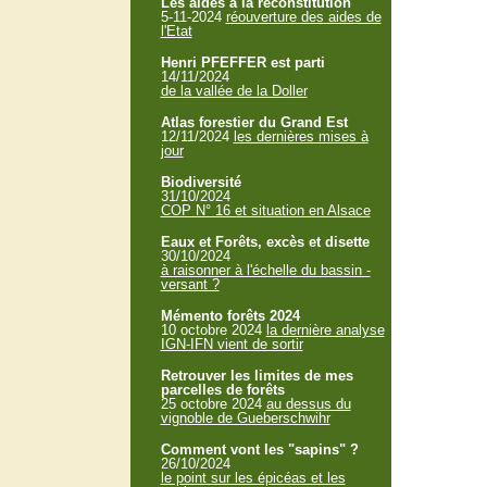
Les aides à la reconstitution
5-11-2024
réouverture des aides de
l'Etat
Henri PFEFFER est parti
14/11/2024
de la vallée de la Doller
Atlas forestier du Grand Est
12/11/2024
les dernières mises à
jour
Biodiversité
31/10/2024
COP N° 16 et situation en Alsace
Eaux et Forêts, excès et disette
30/10/2024
à raisonner à l'échelle du bassin -
versant ?
Mémento forêts 2024
10 octobre 2024
la dernière analyse
IGN-IFN vient de sortir
Retrouver les limites de mes
parcelles de forêts
25 octobre 2024
au dessus du
vignoble de Gueberschwihr
Comment vont les "sapins" ?
26/10/2024
le point sur les épicéas et les