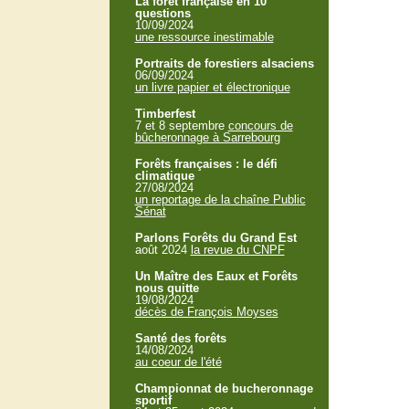
La forêt française en 10
questions
10/09/2024
une ressource inestimable
Portraits de forestiers alsaciens
06/09/2024
un livre papier et électronique
Timberfest
7 et 8 septembre
concours de
bûcheronnage à Sarrebourg
Forêts françaises : le défi
climatique
27/08/2024
un reportage de la chaîne Public
Sénat
Parlons Forêts du Grand Est
août 2024
la revue du CNPF
Un Maître des Eaux et Forêts
nous quitte
19/08/2024
décès de François Moyses
Santé des forêts
14/08/2024
au coeur de l'été
Championnat de bucheronnage
sportif