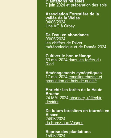
Plantations réussies
7 juin 2024
et préparation des sols
Association Forestière de la
vallée de la Weiss
04/06/2024
Une AG à Orbey
De l'eau en abondance
03/06/2024
les chiffres de l'hiver
météorologique et de l'année 2024
Cultiver le bon mélange
30 mai 2024
dans les forêts du
Ried
Aménagements cynégétiques
17 mai 2024
concilier chasse et
production de bois de qualité
Enrichir les forêts de la Haute
Bruche
24 MAI 2024
observer, réfléchir,
décider
De futurs forestiers en tournée en
Alsace
24/05/2024
du Forez aux Vosges
Reprise des plantations
15/05/2024