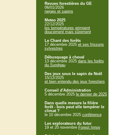
Revues forestières du GE
06/01/2026
neiges et sapins
Meteo 2025
22/12/2025
les températures grimpent
doucement mais sûrement
Le Chant des forêts
17 décembre 2025
et ses frissons
sylvestres
Débusquage à cheval
13 décembre 2025
dans les forêts
du Sundgau
Des jeux sous le sapin de Noël
15/12/2025
et bien entendu des jeux forestiers
Conseil d'Administration
5 décembre 2025
le dernier de 2025
Dans quelle mesure la filière
forêt - bois peut elle tempérer le
climat ?
le 10 décembre 2025
conférence
Les explorateurs du futur
19 et 20 novembre
Forest Innov