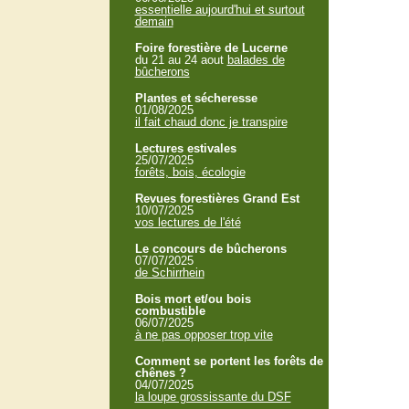
essentielle aujourd'hui et surtout
demain
Foire forestière de Lucerne
du 21 au 24 aout
balades de
bûcherons
Plantes et sécheresse
01/08/2025
il fait chaud donc je transpire
Lectures estivales
25/07/2025
forêts, bois, écologie
Revues forestières Grand Est
10/07/2025
vos lectures de l'été
Le concours de bûcherons
07/07/2025
de Schirrhein
Bois mort et/ou bois
combustible
06/07/2025
à ne pas opposer trop vite
Comment se portent les forêts de
chênes ?
04/07/2025
la loupe grossissante du DSF