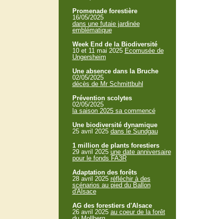
Promenade forestière
16/05/2025
dans une futaie jardinée
emblématique
Week End de la Biodiversité
10 et 11 mai 2025
Ecomusée de
Ungersheim
Une absence dans la Bruche
02/05/2025
décès de Mr Schmittbuhl
Prévention scolytes
02/05/2025
la saison 2025 sa commencé
Une biodiversité dynamique
25 avril 2025
dans le Sundgau
1 million de plants forestiers
29 avril 2025
une date anniversaire
pour le fonds FA3R
Adaptation des forêts
28 avril 2025
réfléchir à des
scénarios au pied du Ballon
d'Alsace
AG des forestiers d'Alsace
26 avril 2025
au coeur de la forêt
du Mollberg