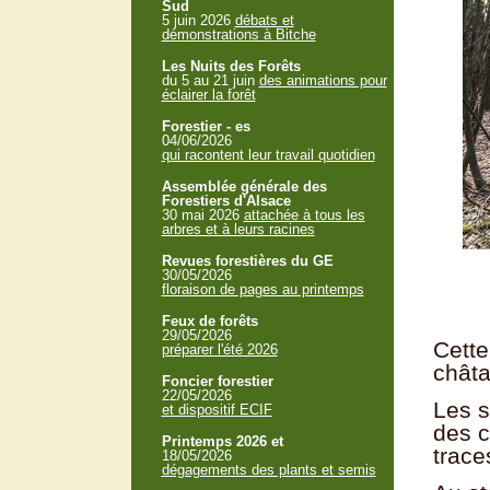
Sud
5 juin 2026
débats et
démonstrations à Bitche
Les Nuits des Forêts
du 5 au 21 juin
des animations pour
éclairer la forêt
Forestier - es
04/06/2026
qui racontent leur travail quotidien
Assemblée générale des
Forestiers d'Alsace
30 mai 2026
attachée à tous les
arbres et à leurs racines
Revues forestières du GE
30/05/2026
floraison de pages au printemps
Feux de forêts
29/05/2026
Cette
préparer l'été 2026
châta
Foncier forestier
22/05/2026
Les s
et dispositif ECIF
des c
Printemps 2026 et
trace
18/05/2026
dégagements des plants et semis