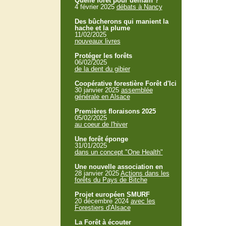
Quelle forêt pour demain ?
4 février 2025
débats à Nancy
Des bûcherons qui manient la
hache et la plume
11/02/2025
nouveaux livres
Protéger les forêts
06/02/2025
de la dent du gibier
Coopérative forestière Forêt d'Ici
30 janvier 2025
assemblée
générale en Alsace
Premières floraisons 2025
05/02/2025
au coeur de l'hiver
Une forêt éponge
31/01/2025
dans un concept "One Health"
Une nouvelle association en
28 janvier 2025
Actions dans les
forêts du Pays de Bitche
Projet européen SMURF
20 décembre 2024
avec les
Forestiers d'Alsace
La Forêt à écouter