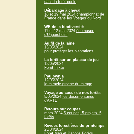
dans la forêt école
Débardage à cheval
18 et 19 mai 2024
championnat de
France dans les Vosges du Nord
WE de la biodiversité
11 et 12 mai 2024
écomusée
d'Ungersheim
Au fil de la laine
13/05/2024
pour protéger les plantations
La forêt sur un plateau de jeu
13/05/2024
Forêt mixte
Paulownia
12/05/2024
le miracle proche du mirage
Voyage au coeur de nos forêts
9/05/2024
les documentaires
d'ARTE
Retours sur coupes
mars 2024
5 coupes, 5 projets, 5
forêts
Revues forestières du printemps
23/04/2024
Forêt Mag et Parlons Forêts