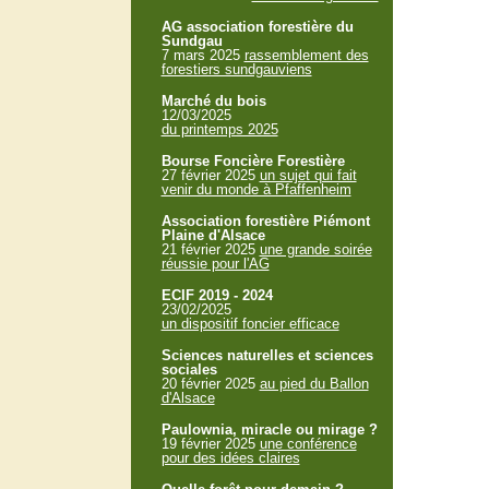
AG association forestière du
Sundgau
7 mars 2025
rassemblement des
forestiers sundgauviens
Marché du bois
12/03/2025
du printemps 2025
Bourse Foncière Forestière
27 février 2025
un sujet qui fait
venir du monde à Pfaffenheim
Association forestière Piémont
Plaine d'Alsace
21 février 2025
une grande soirée
réussie pour l'AG
ECIF 2019 - 2024
23/02/2025
un dispositif foncier efficace
Sciences naturelles et sciences
sociales
20 février 2025
au pied du Ballon
d'Alsace
Paulownia, miracle ou mirage ?
19 février 2025
une conférence
pour des idées claires