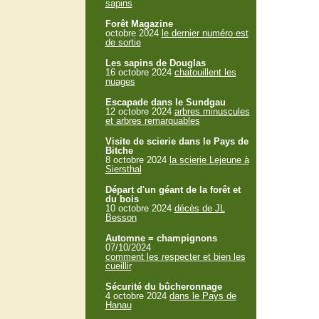
sapins
Forêt Magazine
octobre 2024
le dernier numéro est
de sortie
Les sapins de Douglas
16 octobre 2024
chatouillent les
nuages
Escapade dans le Sundgau
12 octobre 2024
arbres minuscules
et arbres remarquables
Visite de scierie dans le Pays de
Bitche
8 octobre 2024
la scierie Lejeune à
Siersthal
Départ d'un géant de la forêt et
du bois
10 octobre 2024
décès de JL
Besson
Automne = champignons
07/10/2024
comment les respecter et bien les
cueillir
Sécurité du bûcheronnage
4 octobre 2024
dans le Pays de
Hanau