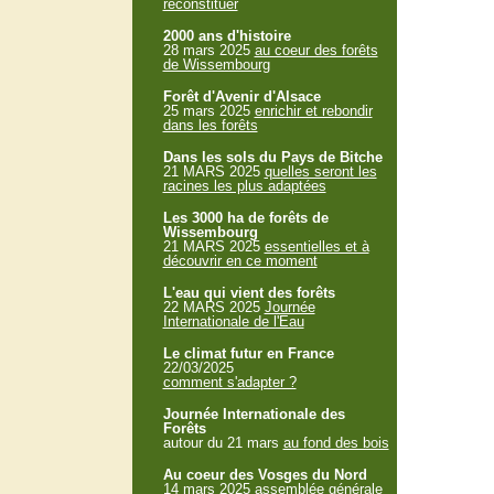
reconstituer
2000 ans d'histoire
28 mars 2025
au coeur des forêts
de Wissembourg
Forêt d'Avenir d'Alsace
25 mars 2025
enrichir et rebondir
dans les forêts
Dans les sols du Pays de Bitche
21 MARS 2025
quelles seront les
racines les plus adaptées
Les 3000 ha de forêts de
Wissembourg
21 MARS 2025
essentielles et à
découvrir en ce moment
L'eau qui vient des forêts
22 MARS 2025
Journée
Internationale de l'Eau
Le climat futur en France
22/03/2025
comment s'adapter ?
Journée Internationale des
Forêts
autour du 21 mars
au fond des bois
Au coeur des Vosges du Nord
14 mars 2025
assemblée générale