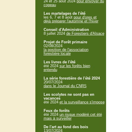
24 et 25 aout 2024
pour envoyer du
copeau
Les martelages de l'été
les 6, 7 et 8 août
pour d'ores et
déjà préparer l'automne et l'hiver
Conseil d'Administration
8 juillet 2024
de Forestiers d'Alsace
Projet de Forêt primaire
02/08/2024
la position de l'association
forestière locale
Les livres de l'été
été 2024
sur les forêts bien
entendu
La série forestière de l'été 2024
20/07/2024
dans le Journal du CNRS
Les scolytes ne sont pas en
vacances
été 2024
et la surveillance s'impose
Feux de forêts
été 2024
un risque modéré cet été
mais à surveiller
De l'art au fond des bois
13/07/2024