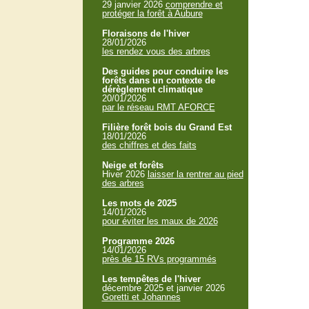
29 janvier 2026
comprendre et
protéger la forêt à Aubure
Floraisons de l'hiver
28/01/2026
les rendez vous des arbres
Des guides pour conduire les
forêts dans un contexte de
dérèglement climatique
20/01/2026
par le réseau RMT AFORCE
Filière forêt bois du Grand Est
18/01/2026
des chiffres et des faits
Neige et forêts
Hiver 2026
laisser la rentrer au pied
des arbres
Les mots de 2025
14/01/2026
pour éviter les maux de 2026
Programme 2026
14/01/2026
près de 15 RVs programmés
Les tempêtes de l'hiver
décembre 2025 et janvier 2026
Goretti et Johannes