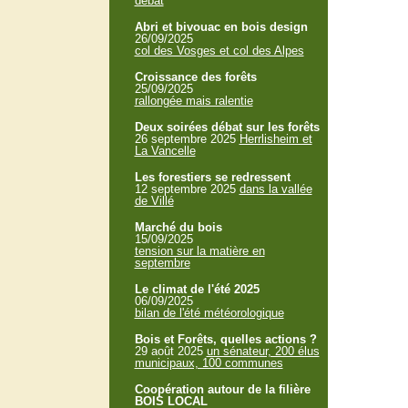
débat
Abri et bivouac en bois design
26/09/2025
col des Vosges et col des Alpes
Croissance des forêts
25/09/2025
rallongée mais ralentie
Deux soirées débat sur les forêts
26 septembre 2025
Herrlisheim et
La Vancelle
Les forestiers se redressent
12 septembre 2025
dans la vallée
de Villé
Marché du bois
15/09/2025
tension sur la matière en
septembre
Le climat de l'été 2025
06/09/2025
bilan de l'été météorologique
Bois et Forêts, quelles actions ?
29 août 2025
un sénateur, 200 élus
municipaux, 100 communes
Coopération autour de la filière
BOIS LOCAL