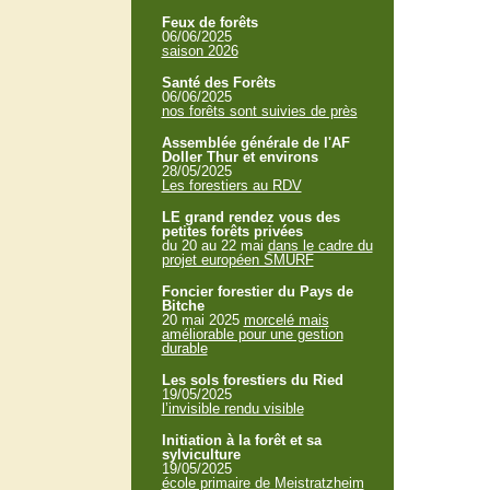
Feux de forêts
06/06/2025
saison 2026
Santé des Forêts
06/06/2025
nos forêts sont suivies de près
Assemblée générale de l'AF
Doller Thur et environs
28/05/2025
Les forestiers au RDV
LE grand rendez vous des
petites forêts privées
du 20 au 22 mai
dans le cadre du
projet européen SMURF
Foncier forestier du Pays de
Bitche
20 mai 2025
morcelé mais
améliorable pour une gestion
durable
Les sols forestiers du Ried
19/05/2025
l’invisible rendu visible
Initiation à la forêt et sa
sylviculture
19/05/2025
école primaire de Meistratzheim