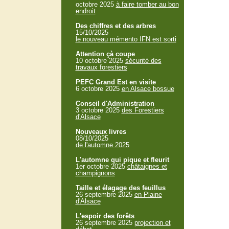
octobre 2025
à faire tomber au bon
endroit
Des chiffres et des arbres
15/10/2025
le nouveau mémento IFN est sorti
Attention çà coupe
10 octobre 2025
sécurité des
travaux forestiers
PEFC Grand Est en visite
6 octobre 2025
en Alsace bossue
Conseil d'Administration
3 octobre 2025
des Forestiers
d'Alsace
Nouveaux livres
08/10/2025
de l'automne 2025
L'automne qui pique et fleurit
1er octobre 2025
châtaignes et
champignons
Taille et élagage des feuillus
26 septembre 2025
en Plaine
d'Alsace
L'espoir des forêts
26 septembre 2025
projection et