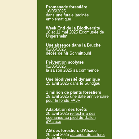
Promenade forestière
16/05/2025
dans une futaie jardinée
emblématique
Week End de la Biodiversité
10 et 11 mai 2025
Ecomusée de
Ungersheim
Une absence dans la Bruche
02/05/2025
décès de Mr Schmittbuhl
Prévention scolytes
02/05/2025
la saison 2025 sa commencé
Une biodiversité dynamique
25 avril 2025
dans le Sundgau
1 million de plants forestiers
29 avril 2025
une date anniversaire
pour le fonds FA3R
Adaptation des forêts
28 avril 2025
réfléchir à des
scénarios au pied du Ballon
d'Alsace
AG des forestiers d'Alsace
26 avril 2025
au coeur de la forêt
du Mollberg