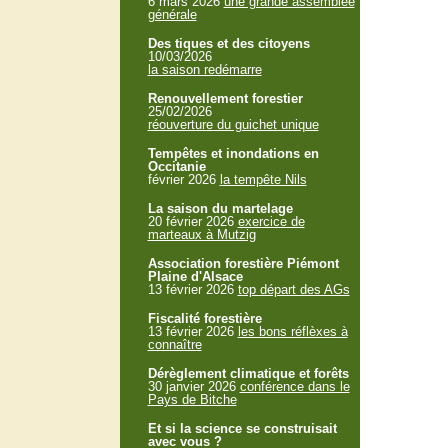
6 mars 2026
une grande assemblée
générale
Des tiques et des citoyens
10/03/2026
la saison redémarre
Renouvellement forestier
25/02/2026
réouverture du guichet unique
Tempêtes et inondations en
Occitanie
février 2026
la tempête Nils
La saison du martelage
20 février 2026
exercice de
marteaux à Mutzig
Association forestière Piémont
Plaine d'Alsace
13 février 2026
top départ des AGs
Fiscalité forestière
13 février 2026
les bons réflèxes à
connaître
Dérèglement climatique et forêts
30 janvier 2026
conférence dans le
Pays de Bitche
Et si la science se construisait
avec vous ?