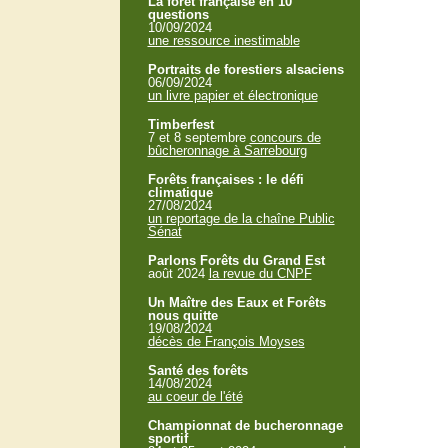
La forêt française en 10
questions
10/09/2024
une ressource inestimable
Portraits de forestiers alsaciens
06/09/2024
un livre papier et électronique
Timberfest
7 et 8 septembre
concours de
bûcheronnage à Sarrebourg
Forêts françaises : le défi
climatique
27/08/2024
un reportage de la chaîne Public
Sénat
Parlons Forêts du Grand Est
août 2024
la revue du CNPF
Un Maître des Eaux et Forêts
nous quitte
19/08/2024
décès de François Moyses
Santé des forêts
14/08/2024
au coeur de l'été
Championnat de bucheronnage
sportif