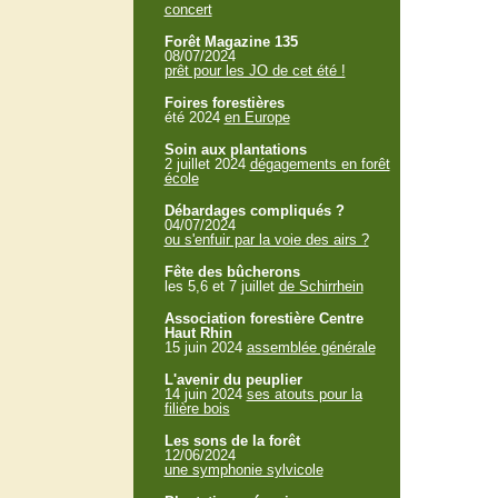
concert
Forêt Magazine 135
08/07/2024
prêt pour les JO de cet été !
Foires forestières
été 2024
en Europe
Soin aux plantations
2 juillet 2024
dégagements en forêt
école
Débardages compliqués ?
04/07/2024
ou s'enfuir par la voie des airs ?
Fête des bûcherons
les 5,6 et 7 juillet
de Schirrhein
Association forestière Centre
Haut Rhin
15 juin 2024
assemblée générale
L'avenir du peuplier
14 juin 2024
ses atouts pour la
filière bois
Les sons de la forêt
12/06/2024
une symphonie sylvicole