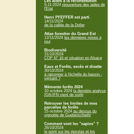
Les aides à la reconstitution
5-11-2024
réouverture des aides de
l'Etat
Henri PFEFFER est parti
14/11/2024
de la vallée de la Doller
Atlas forestier du Grand Est
12/11/2024
les dernières mises à
jour
Biodiversité
31/10/2024
COP N° 16 et situation en Alsace
Eaux et Forêts, excès et disette
30/10/2024
à raisonner à l'échelle du bassin -
versant ?
Mémento forêts 2024
10 octobre 2024
la dernière analyse
IGN-IFN vient de sortir
Retrouver les limites de mes
parcelles de forêts
25 octobre 2024
au dessus du
vignoble de Gueberschwihr
Comment vont les "sapins" ?
26/10/2024
le point sur les épicéas et les