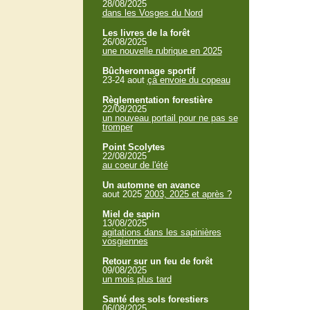
28/08/2025
dans les Vosges du Nord
Les livres de la forêt
26/08/2025
une nouvelle rubrique en 2025
Bûcheronnage sportif
23-24 aout
çà envoie du copeau
Règlementation forestière
22/08/2025
un nouveau portail pour ne pas se
tromper
Point Scolytes
22/08/2025
au coeur de l'été
Un automne en avance
aout 2025
2003, 2025 et après ?
Miel de sapin
13/08/2025
agitations dans les sapinières
vosgiennes
Retour sur un feu de forêt
09/08/2025
un mois plus tard
Santé des sols forestiers
06/08/2025