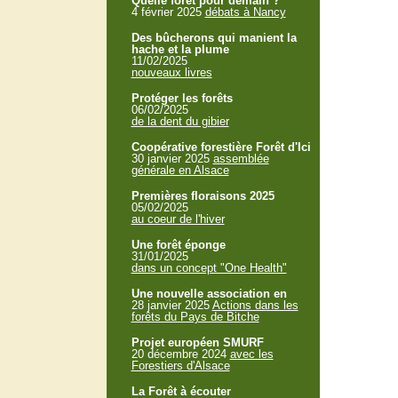
Quelle forêt pour demain ?
4 février 2025
débats à Nancy
Des bûcherons qui manient la
hache et la plume
11/02/2025
nouveaux livres
Protéger les forêts
06/02/2025
de la dent du gibier
Coopérative forestière Forêt d'Ici
30 janvier 2025
assemblée
générale en Alsace
Premières floraisons 2025
05/02/2025
au coeur de l'hiver
Une forêt éponge
31/01/2025
dans un concept "One Health"
Une nouvelle association en
28 janvier 2025
Actions dans les
forêts du Pays de Bitche
Projet européen SMURF
20 décembre 2024
avec les
Forestiers d'Alsace
La Forêt à écouter