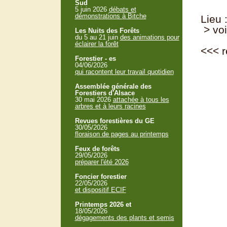
Sud
5 juin 2026
débats et
démonstrations à Bitche
Lieu 
> voi
Les Nuits des Forêts
du 5 au 21 juin
des animations pour
éclairer la forêt
<<<
r
Forestier - es
04/06/2026
qui racontent leur travail quotidien
Assemblée générale des
Forestiers d'Alsace
30 mai 2026
attachée à tous les
arbres et à leurs racines
Revues forestières du GE
30/05/2026
floraison de pages au printemps
Feux de forêts
29/05/2026
préparer l'été 2026
Foncier forestier
22/05/2026
et dispositif ECIF
Printemps 2026 et
18/05/2026
dégagements des plants et semis