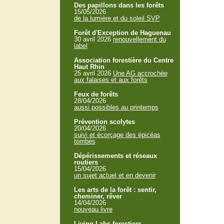
Des papillons dans les forêts
15/05/2026
de la lumière et du soleil SVP
Forêt d'Exception de Haguenau
30 avril 2026
renouvellement du
label
Association forestière du Centre
Haut Rhin
25 avril 2026
Une AG accrochée
aux falaises et aux forêts
Feux de forêts
28/04/2026
aussi possibles au printemps
Prévention scolytes
20/04/2026
suivi et écorçage des épicéas
tombés
Dépérissements et réseaux
routiers
15/04/2026
un sujet actuel et en devenir
Les arts de la forêt : sentir,
cheminer, rêver
14/04/2026
nouveau livre
Living Labs forestiers