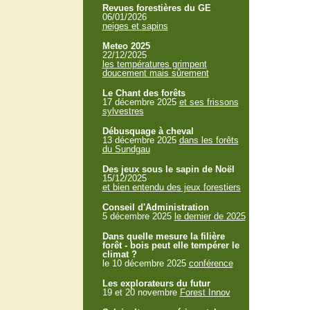
Revues forestières du GE
06/01/2026
neiges et sapins
Meteo 2025
22/12/2025
les températures grimpent
doucement mais sûrement
Le Chant des forêts
17 décembre 2025
et ses frissons
sylvestres
Débusquage à cheval
13 décembre 2025
dans les forêts
du Sundgau
Des jeux sous le sapin de Noël
15/12/2025
et bien entendu des jeux forestiers
Conseil d'Administration
5 décembre 2025
le dernier de 2025
Dans quelle mesure la filière
forêt - bois peut elle tempérer le
climat ?
le 10 décembre 2025
conférence
Les explorateurs du futur
19 et 20 novembre
Forest Innov