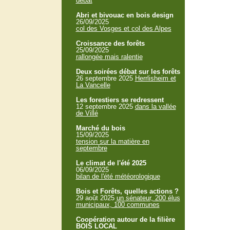
débat
Abri et bivouac en bois design
26/09/2025
col des Vosges et col des Alpes
Croissance des forêts
25/09/2025
rallongée mais ralentie
Deux soirées débat sur les forêts
26 septembre 2025
Herrlisheim et
La Vancelle
Les forestiers se redressent
12 septembre 2025
dans la vallée
de Villé
Marché du bois
15/09/2025
tension sur la matière en
septembre
Le climat de l'été 2025
06/09/2025
bilan de l'été météorologique
Bois et Forêts, quelles actions ?
29 août 2025
un sénateur, 200 élus
municipaux, 100 communes
Coopération autour de la filière
BOIS LOCAL