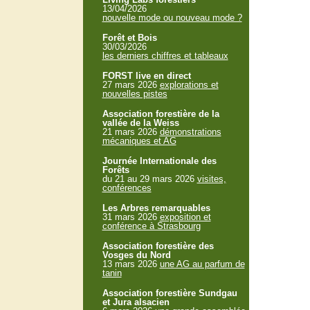
13/04/2026
nouvelle mode ou nouveau mode ?
Forêt et Bois
30/03/2026
les derniers chiffres et tableaux
FORST live en direct
27 mars 2026
explorations et
nouvelles pistes
Association forestière de la
vallée de la Weiss
21 mars 2026
démonstrations
mécaniques et AG
Journée Internationale des
Forêts
du 21 au 29 mars 2026
visites,
conférences
Les Arbres remarquables
31 mars 2026
exposition et
conférence à Strasbourg
Association forestière des
Vosges du Nord
13 mars 2026
une AG au parfum de
tanin
Association forestière Sundgau
et Jura alsacien