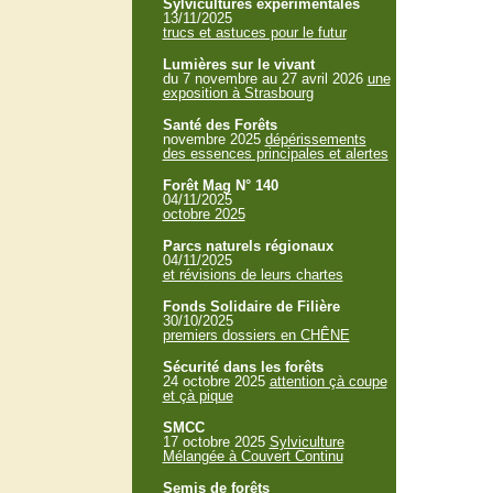
Sylvicultures expérimentales
13/11/2025
trucs et astuces pour le futur
Lumières sur le vivant
du 7 novembre au 27 avril 2026
une
exposition à Strasbourg
Santé des Forêts
novembre 2025
dépérissements
des essences principales et alertes
Forêt Mag N° 140
04/11/2025
octobre 2025
Parcs naturels régionaux
04/11/2025
et révisions de leurs chartes
Fonds Solidaire de Filière
30/10/2025
premiers dossiers en CHÊNE
Sécurité dans les forêts
24 octobre 2025
attention çà coupe
et çà pique
SMCC
17 octobre 2025
Sylviculture
Mélangée à Couvert Continu
Semis de forêts