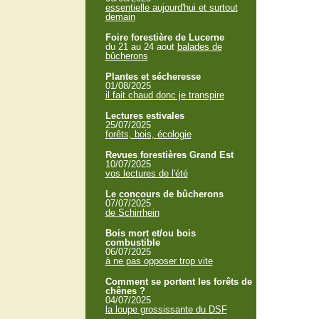
essentielle aujourd'hui et surtout
demain
Foire forestière de Lucerne
du 21 au 24 aout
balades de
bûcherons
Plantes et sécheresse
01/08/2025
il fait chaud donc je transpire
Lectures estivales
25/07/2025
forêts, bois, écologie
Revues forestières Grand Est
10/07/2025
vos lectures de l'été
Le concours de bûcherons
07/07/2025
de Schirrhein
Bois mort et/ou bois
combustible
06/07/2025
à ne pas opposer trop vite
Comment se portent les forêts de
chênes ?
04/07/2025
la loupe grossissante du DSF