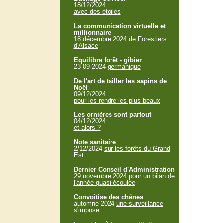
18/12/2024
avec des étoiles
La communication virtuelle et
millionnaire
18 décembre 2024
de Forestiers
d'Alsace
Equilibre forêt - gibier
23-09-2024
germanique
De l'art de tailler les sapins de
Noël
09/12/2024
pour les rendre les plus beaux
Les ornières sont partout
04/12/2024
et alors ?
Note sanitaire
2/12/2024
sur les forêts du Grand
Est
Dernier Conseil d'Administration
29 novembre 2024
pour un bilan de
l'année quasi écoulée
Convoitise des chênes
automne 2024
une surveillance
s'impose