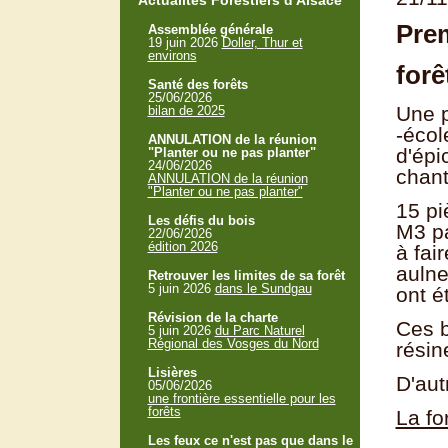
Actualités Forestiers d'Alsace
Pre
Assemblée générale
19 juin 2026
Doller, Thur et
environs
forê
Santé des forêts
25/06/2026
Une p
bilan de 2025
-écol
ANNULATION de la réunion
d'épi
"Planter ou ne pas planter"
24/06/2026
chant
ANNULATION de la réunion
"Planter ou ne pas planter"
15 pi
Les défis du bois
M3 pa
22/06/2026
édition 2026
à fai
aulne
Retrouver les limites de sa forêt
5 juin 2026
dans le Sundgau
ont é
Révision de la charte
Ces b
5 juin 2026
du Parc Naturel
Régional des Vosges du Nord
résin
Lisières
D'aut
05/06/2026
une frontière essentielle pour les
forêts
La fo
Les feux ce n'est pas que dans le