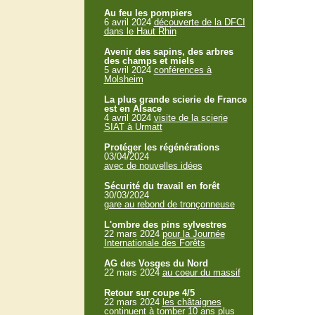
Au feu les pompiers
6 avril 2024
découverte de la DFCI
dans le Haut Rhin
Avenir des sapins, des arbres
des champs et miels
5 avril 2024
conférences à
Molsheim
La plus grande scierie de France
est en Alsace
4 avril 2024
visite de la scierie
SIAT à Urmatt
Protéger les régénérations
03/04/2024
avec de nouvelles idées
Sécurité du travail en forêt
30/03/2024
gare au rebond de tronçonneuse
L'ombre des pins sylvestres
22 mars 2024
pour la Journée
Internationale des Forêts
AG des Vosges du Nord
22 mars 2024
au coeur du massif
Retour sur coupe 4/5
22 mars 2024
les châtaignes
continuent à tomber 10 ans plus