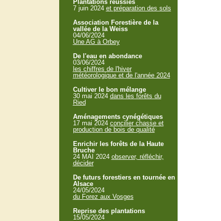
Plantations réussies
7 juin 2024
et préparation des sols
Association Forestière de la
vallée de la Weiss
04/06/2024
Une AG à Orbey
De l'eau en abondance
03/06/2024
les chiffres de l'hiver
météorologique et de l'année 2024
Cultiver le bon mélange
30 mai 2024
dans les forêts du
Ried
Aménagements cynégétiques
17 mai 2024
concilier chasse et
production de bois de qualité
Enrichir les forêts de la Haute
Bruche
24 MAI 2024
observer, réfléchir,
décider
De futurs forestiers en tournée en
Alsace
24/05/2024
du Forez aux Vosges
Reprise des plantations
15/05/2024