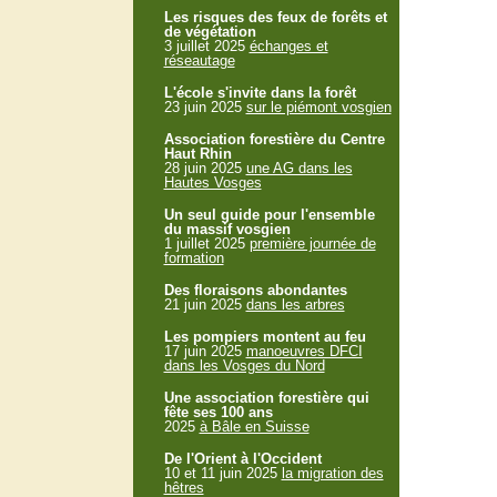
Les risques des feux de forêts et
de végétation
3 juillet 2025
échanges et
réseautage
L'école s'invite dans la forêt
23 juin 2025
sur le piémont vosgien
Association forestière du Centre
Haut Rhin
28 juin 2025
une AG dans les
Hautes Vosges
Un seul guide pour l'ensemble
du massif vosgien
1 juillet 2025
première journée de
formation
Des floraisons abondantes
21 juin 2025
dans les arbres
Les pompiers montent au feu
17 juin 2025
manoeuvres DFCI
dans les Vosges du Nord
Une association forestière qui
fête ses 100 ans
2025
à Bâle en Suisse
De l'Orient à l'Occident
10 et 11 juin 2025
la migration des
hêtres