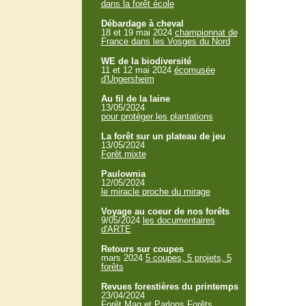
dans la forêt école
Débardage à cheval
18 et 19 mai 2024
championnat de
France dans les Vosges du Nord
WE de la biodiversité
11 et 12 mai 2024
écomusée
d'Ungersheim
Au fil de la laine
13/05/2024
pour protéger les plantations
La forêt sur un plateau de jeu
13/05/2024
Forêt mixte
Paulownia
12/05/2024
le miracle proche du mirage
Voyage au coeur de nos forêts
9/05/2024
les documentaires
d'ARTE
Retours sur coupes
mars 2024
5 coupes, 5 projets, 5
forêts
Revues forestières du printemps
23/04/2024
Forêt Mag et Parlons Forêts