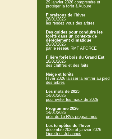
29 janvier 2026
comprendre et
protéger la forêt à Aubure
Floraisons de l'hiver
28/01/2026
les rendez vous des arbres
Des guides pour conduire les
forêts dans un contexte de
dérèglement climatique
20/01/2026
par le réseau RMT AFORCE
Filière forêt bois du Grand Est
18/01/2026
des chiffres et des faits
Neige et forêts
Hiver 2026
laisser la rentrer au pied
des arbres
Les mots de 2025
14/01/2026
pour éviter les maux de 2026
Programme 2026
14/01/2026
près de 15 RVs programmés
Les tempêtes de l'hiver
décembre 2025 et janvier 2026
Goretti et Johannes