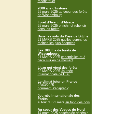
reconstituer
2000 ans d'histoire
28 mars 2025
au coeur des forêts
de Wissembourg
Forêt d'Avenir d'Alsace
25 mars 2025
enrichir et rebondir
dans les forêts
Dans les sols du Pays de Bitche
21 MARS 2025
quelles seront les
racines les plus adaptées
Les 3000 ha de forêts de
Wissembourg
21 MARS 2025
essentielles et à
découvrir en ce moment
L'eau qui vient des forêts
22 MARS 2025
Journée
Internationale de l'Eau
Le climat futur en France
22/03/2025
comment s'adapter ?
Journée Internationale des
Forêts
autour du 21 mars
au fond des bois
Au coeur des Vosges du Nord
14 mars 2025
assemblée générale