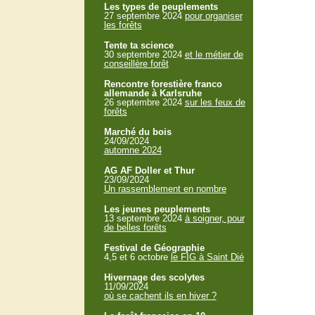
Les types de peuplements
27 septembre 2024
pour organiser
les forêts
Tente ta science
30 septembre 2024
et le métier de
conseillère forêt
Rencontre forestière franco
allemande à Karlsruhe
26 septembre 2024
sur les feux de
forêts
Marché du bois
24/09/2024
automne 2024
AG AF Doller et Thur
23/09/2024
Un rassemblement en nombre
Les jeunes peuplements
13 septembre 2024
à soigner, pour
de belles forêts
Festival de Géographie
4,5 et 6 octobre
le FIG à Saint Dié
Hivernage des scolytes
11/09/2024
où se cachent ils en hiver ?