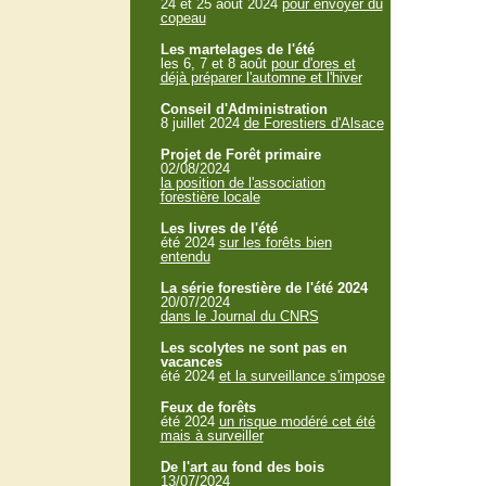
24 et 25 aout 2024
pour envoyer du
copeau
Les martelages de l'été
les 6, 7 et 8 août
pour d'ores et
déjà préparer l'automne et l'hiver
Conseil d'Administration
8 juillet 2024
de Forestiers d'Alsace
Projet de Forêt primaire
02/08/2024
la position de l'association
forestière locale
Les livres de l'été
été 2024
sur les forêts bien
entendu
La série forestière de l'été 2024
20/07/2024
dans le Journal du CNRS
Les scolytes ne sont pas en
vacances
été 2024
et la surveillance s'impose
Feux de forêts
été 2024
un risque modéré cet été
mais à surveiller
De l'art au fond des bois
13/07/2024