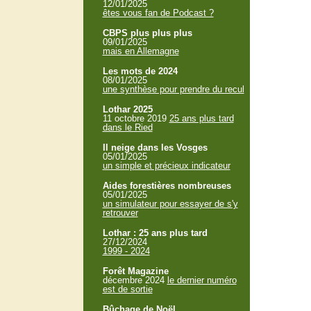
12/01/2025
êtes vous fan de Podcast ?
CBPS plus plus plus
09/01/2025
mais en Allemagne
Les mots de 2024
08/01/2025
une synthèse pour prendre du recul
Lothar 2025
11 octobre 2019
25 ans plus tard
dans le Ried
Il neige dans les Vosges
05/01/2025
un simple et précieux indicateur
Aides forestières nombreuses
05/01/2025
un simulateur pour essayer de s'y
retrouver
Lothar : 25 ans plus tard
27/12/2024
1999 - 2024
Forêt Magazine
décembre 2024
le dernier numéro
est de sortie
Bûchage de Noël