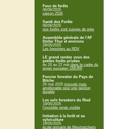
Feux de forêts
06/06/2025
saison 2026
Santé des Forêts
06/06/2025
nos forêts sont suivies de près
Assemblée générale de l'AF
Doller Thur et environs
28/05/2025
Les forestiers au RDV
LE grand rendez vous des
petites forêts privées
du 20 au 22 mai
dans le cadre du
projet européen SMURF
Foncier forestier du Pays de
Bitche
20 mai 2025
morcelé mais
améliorable pour une gestion
durable
Les sols forestiers du Ried
19/05/2025
l’invisible rendu visible
Initiation à la forêt et sa
sylviculture
19/05/2025
école primaire de Meistratzheim