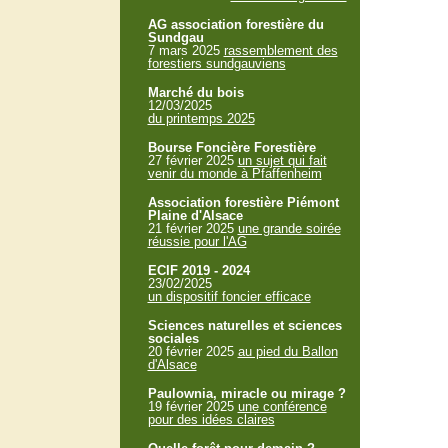
AG association forestière du
Sundgau
7 mars 2025
rassemblement des
forestiers sundgauviens
Marché du bois
12/03/2025
du printemps 2025
Bourse Foncière Forestière
27 février 2025
un sujet qui fait
venir du monde à Pfaffenheim
Association forestière Piémont
Plaine d'Alsace
21 février 2025
une grande soirée
réussie pour l'AG
ECIF 2019 - 2024
23/02/2025
un dispositif foncier efficace
Sciences naturelles et sciences
sociales
20 février 2025
au pied du Ballon
d'Alsace
Paulownia, miracle ou mirage ?
19 février 2025
une conférence
pour des idées claires