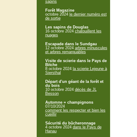
sapins
Forêt Magazine
octobre 2024
le dernier numéro est
de sortie
Les sapins de Douglas
16 octobre 2024
chatouillent les
nuages
Escapade dans le Sundgau
12 octobre 2024
arbres minuscules
et arbres remarquables
Visite de scierie dans le Pays de
Bitche
8 octobre 2024
la scierie Lejeune à
Siersthal
Départ d'un géant de la forêt et
du bois
10 octobre 2024
décès de JL
Besson
Automne = champignons
07/10/2024
comment les respecter et bien les
cueillir
Sécurité du bûcheronnage
4 octobre 2024
dans le Pays de
Hanau