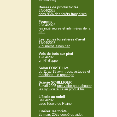
Baisses de productivités
24/04/2025
dans 95% des forêts françaises
Fourmis
22/04/2025
les ingénieures et infirmières de la
forêt
Les revues forestières d'avril
17/04/2025
2 numéros sinon rien
Vols de bois sur pied
12/04/2025
un N° d'appel
Salon FORST Live
du 11 au 13 avril
trucs, astuces et
machines. Le reportage
Scierie SCHILLIGER
3 avril 2025
une visite pour abouter
les sylviculteurs au produit fini
L'école au soleil
04/04/2025
avec l'école de Plaine
Libérez les forêts
28 mars 2025
coopérer, aider,