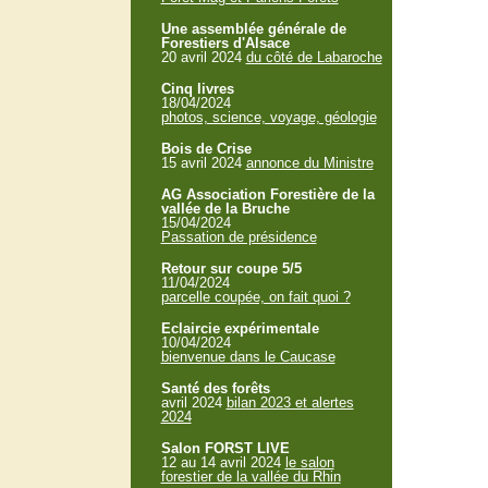
Une assemblée générale de
Forestiers d'Alsace
20 avril 2024
du côté de Labaroche
Cinq livres
18/04/2024
photos, science, voyage, géologie
Bois de Crise
15 avril 2024
annonce du Ministre
AG Association Forestière de la
vallée de la Bruche
15/04/2024
Passation de présidence
Retour sur coupe 5/5
11/04/2024
parcelle coupée, on fait quoi ?
Eclaircie expérimentale
10/04/2024
bienvenue dans le Caucase
Santé des forêts
avril 2024
bilan 2023 et alertes
2024
Salon FORST LIVE
12 au 14 avril 2024
le salon
forestier de la vallée du Rhin