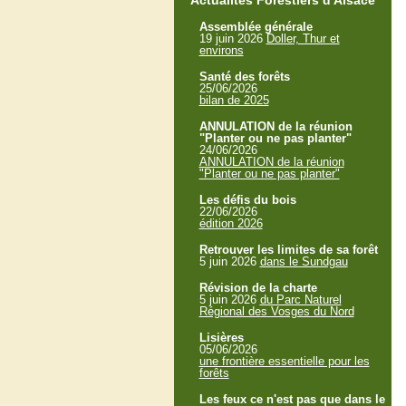
Actualités Forestiers d'Alsace
Assemblée générale
19 juin 2026
Doller, Thur et
environs
Santé des forêts
25/06/2026
bilan de 2025
ANNULATION de la réunion
"Planter ou ne pas planter"
24/06/2026
ANNULATION de la réunion
"Planter ou ne pas planter"
Les défis du bois
22/06/2026
édition 2026
Retrouver les limites de sa forêt
5 juin 2026
dans le Sundgau
Révision de la charte
5 juin 2026
du Parc Naturel
Régional des Vosges du Nord
Lisières
05/06/2026
une frontière essentielle pour les
forêts
Les feux ce n'est pas que dans le