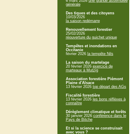
6 mars 2026
une grande assemblée
générale
Des tiques et des citoyens
10/03/2026
la saison redémarre
Renouvellement forestier
25/02/2026
réouverture du guichet unique
Tempêtes et inondations en
Occitanie
février 2026
la tempête Nils
La saison du martelage
20 février 2026
exercice de
marteaux à Mutzig
Association forestière Piémont
Plaine d'Alsace
13 février 2026
top départ des AGs
Fiscalité forestière
13 février 2026
les bons réflèxes à
connaître
Dérèglement climatique et forêts
30 janvier 2026
conférence dans le
Pays de Bitche
Et si la science se construisait
avec vous ?