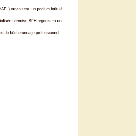
(HAFL) organisera un podium intitulé
écialisée bernoise BFH organisera une
ses de bûcheronnage professionnel.