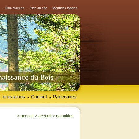
-
Plan d'accès
-
Plan du site
-
Mentions légales
Innovations
Contact
Partenaires
-
-
>
accueil
>
accueil
>
actualites