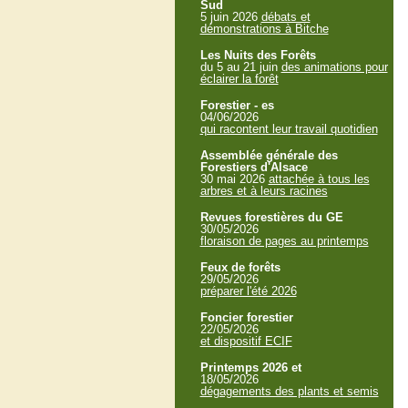
Sud
5 juin 2026
débats et
démonstrations à Bitche
Les Nuits des Forêts
du 5 au 21 juin
des animations pour
éclairer la forêt
Forestier - es
04/06/2026
qui racontent leur travail quotidien
Assemblée générale des
Forestiers d'Alsace
30 mai 2026
attachée à tous les
arbres et à leurs racines
Revues forestières du GE
30/05/2026
floraison de pages au printemps
Feux de forêts
29/05/2026
préparer l'été 2026
Foncier forestier
22/05/2026
et dispositif ECIF
Printemps 2026 et
18/05/2026
dégagements des plants et semis