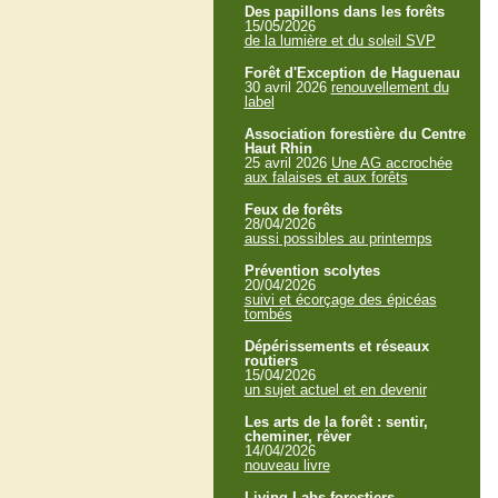
Des papillons dans les forêts
15/05/2026
de la lumière et du soleil SVP
Forêt d'Exception de Haguenau
30 avril 2026
renouvellement du
label
Association forestière du Centre
Haut Rhin
25 avril 2026
Une AG accrochée
aux falaises et aux forêts
Feux de forêts
28/04/2026
aussi possibles au printemps
Prévention scolytes
20/04/2026
suivi et écorçage des épicéas
tombés
Dépérissements et réseaux
routiers
15/04/2026
un sujet actuel et en devenir
Les arts de la forêt : sentir,
cheminer, rêver
14/04/2026
nouveau livre
Living Labs forestiers