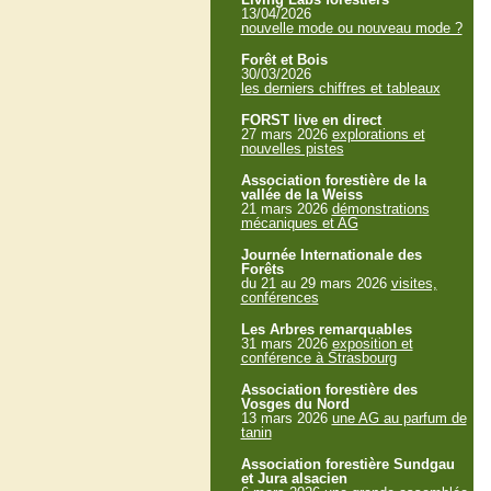
13/04/2026
nouvelle mode ou nouveau mode ?
Forêt et Bois
30/03/2026
les derniers chiffres et tableaux
FORST live en direct
27 mars 2026
explorations et
nouvelles pistes
Association forestière de la
vallée de la Weiss
21 mars 2026
démonstrations
mécaniques et AG
Journée Internationale des
Forêts
du 21 au 29 mars 2026
visites,
conférences
Les Arbres remarquables
31 mars 2026
exposition et
conférence à Strasbourg
Association forestière des
Vosges du Nord
13 mars 2026
une AG au parfum de
tanin
Association forestière Sundgau
et Jura alsacien