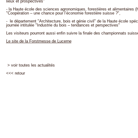
lieux et prospectives"
- la Haute école des sciences agronomiques, forestières et alimentaires 
"Coopération – une chance pour l’économie forestière suisse ?",
- le département "Architecture, bois et génie civil" de la Haute école sp
journée intitulée "Industrie du bois – tendances et perspectives"
Les visiteurs pourront aussi enfin suivre la finale des championnats suis
Le site de la Forstmesse de Lucerne
> voir toutes les actualités
<<<
retour