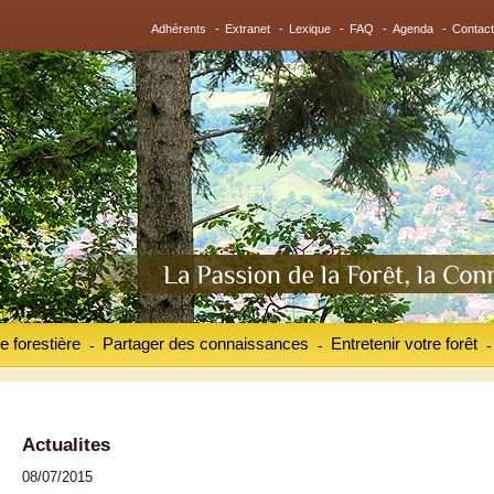
Adhérents
-
Extranet
-
Lexique
-
FAQ
-
Agenda
-
Contact
e forestière
Partager des connaissances
Entretenir votre forêt
-
-
-
Actualites
08/07/2015