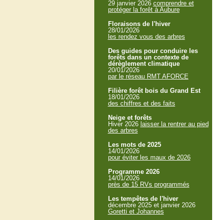
29 janvier 2026
comprendre et
protéger la forêt à Aubure
Floraisons de l'hiver
28/01/2026
les rendez vous des arbres
Des guides pour conduire les
forêts dans un contexte de
dérèglement climatique
20/01/2026
par le réseau RMT AFORCE
Filière forêt bois du Grand Est
18/01/2026
des chiffres et des faits
Neige et forêts
Hiver 2026
laisser la rentrer au pied
des arbres
Les mots de 2025
14/01/2026
pour éviter les maux de 2026
Programme 2026
14/01/2026
près de 15 RVs programmés
Les tempêtes de l'hiver
décembre 2025 et janvier 2026
Goretti et Johannes