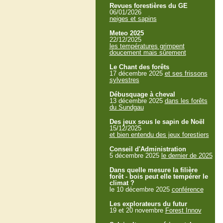
Revues forestières du GE
06/01/2026
neiges et sapins
Meteo 2025
22/12/2025
les températures grimpent
doucement mais sûrement
Le Chant des forêts
17 décembre 2025
et ses frissons
sylvestres
Débusquage à cheval
13 décembre 2025
dans les forêts
du Sundgau
Des jeux sous le sapin de Noël
15/12/2025
et bien entendu des jeux forestiers
Conseil d'Administration
5 décembre 2025
le dernier de 2025
Dans quelle mesure la filière
forêt - bois peut elle tempérer le
climat ?
le 10 décembre 2025
conférence
Les explorateurs du futur
19 et 20 novembre
Forest Innov