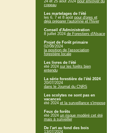
24 et 25 aout 2024
pour envoyer du
copeau
Les martelages de l'été
les 6, 7 et 8 août
pour d'ores et
déjà préparer l'automne et l'hiver
Conseil d'Administration
8 juillet 2024
de Forestiers d'Alsace
Projet de Forêt primaire
02/08/2024
la position de l'association
forestière locale
Les livres de l'été
été 2024
sur les forêts bien
entendu
La série forestière de l'été 2024
20/07/2024
dans le Journal du CNRS
Les scolytes ne sont pas en
vacances
été 2024
et la surveillance s'impose
Feux de forêts
été 2024
un risque modéré cet été
mais à surveiller
De l'art au fond des bois
13/07/2024