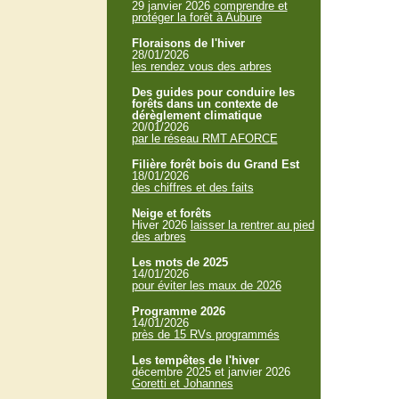
29 janvier 2026
comprendre et
protéger la forêt à Aubure
Floraisons de l'hiver
28/01/2026
les rendez vous des arbres
Des guides pour conduire les
forêts dans un contexte de
dérèglement climatique
20/01/2026
par le réseau RMT AFORCE
Filière forêt bois du Grand Est
18/01/2026
des chiffres et des faits
Neige et forêts
Hiver 2026
laisser la rentrer au pied
des arbres
Les mots de 2025
14/01/2026
pour éviter les maux de 2026
Programme 2026
14/01/2026
près de 15 RVs programmés
Les tempêtes de l'hiver
décembre 2025 et janvier 2026
Goretti et Johannes