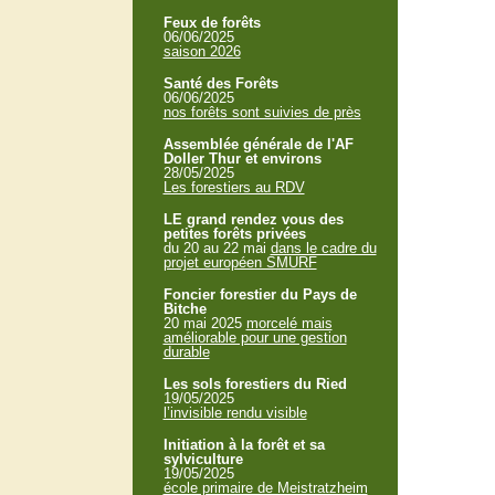
Feux de forêts
06/06/2025
saison 2026
Santé des Forêts
06/06/2025
nos forêts sont suivies de près
Assemblée générale de l'AF
Doller Thur et environs
28/05/2025
Les forestiers au RDV
LE grand rendez vous des
petites forêts privées
du 20 au 22 mai
dans le cadre du
projet européen SMURF
Foncier forestier du Pays de
Bitche
20 mai 2025
morcelé mais
améliorable pour une gestion
durable
Les sols forestiers du Ried
19/05/2025
l’invisible rendu visible
Initiation à la forêt et sa
sylviculture
19/05/2025
école primaire de Meistratzheim