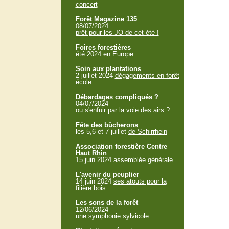
concert
Forêt Magazine 135
08/07/2024
prêt pour les JO de cet été !
Foires forestières
été 2024
en Europe
Soin aux plantations
2 juillet 2024
dégagements en forêt
école
Débardages compliqués ?
04/07/2024
ou s'enfuir par la voie des airs ?
Fête des bûcherons
les 5,6 et 7 juillet
de Schirrhein
Association forestière Centre
Haut Rhin
15 juin 2024
assemblée générale
L'avenir du peuplier
14 juin 2024
ses atouts pour la
filière bois
Les sons de la forêt
12/06/2024
une symphonie sylvicole