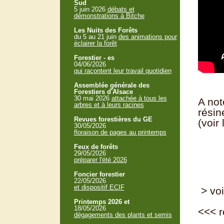
Sud
5 juin 2026
débats et
démonstrations à Bitche
Les Nuits des Forêts
du 5 au 21 juin
des animations pour
éclairer la forêt
Forestier - es
04/06/2026
qui racontent leur travail quotidien
Assemblée générale des
Forestiers d'Alsace
30 mai 2026
attachée à tous les
A not
arbres et à leurs racines
résin
Revues forestières du GE
(voir
30/05/2026
floraison de pages au printemps
Feux de forêts
29/05/2026
préparer l'été 2026
Foncier forestier
22/05/2026
et dispositif ECIF
> voi
Printemps 2026 et
18/05/2026
<<<
r
dégagements des plants et semis