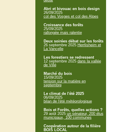
débat
Abri et bivouac en bois design
26/09/2025
col des Vosges et col des Alpes
Croissance des forêts
25/09/2025
rallongée mais ralentie
Deux soirées débat sur les forêts
26 septembre 2025
Herrlisheim et
La Vancelle
Les forestiers se redressent
12 septembre 2025
dans la vallée
de Villé
Marché du bois
15/09/2025
tension sur la matière en
septembre
Le climat de l'été 2025
06/09/2025
bilan de l'été météorologique
Bois et Forêts, quelles actions ?
29 août 2025
un sénateur, 200 élus
municipaux, 100 communes
Coopération autour de la filière
BOIS LOCAL