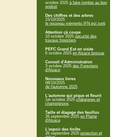
octobre 2025
à faire tomber au bon
endroit
Des chiffres et des arbres
15/10/2025
le nouveau mémento IFN est sorti
Attention çà coupe
10 octobre 2025
sécurité des
travaux forestiers
PEFC Grand Est en visite
6 octobre 2025
en Alsace bossue
Conseil d'Administration
3 octobre 2025
des Forestiers
d'Alsace
Nouveaux livres
08/10/2025
de l'automne 2025
L'automne qui pique et fleurit
1er octobre 2025
châtaignes et
champignons
Taille et élagage des feuillus
26 septembre 2025
en Plaine
d'Alsace
L'espoir des forêts
26 septembre 2025
projection et