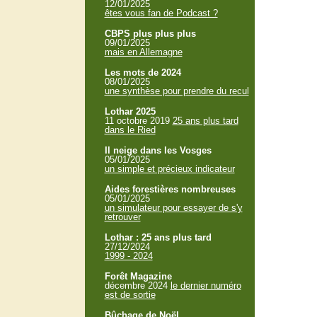
12/01/2025
êtes vous fan de Podcast ?
CBPS plus plus plus
09/01/2025
mais en Allemagne
Les mots de 2024
08/01/2025
une synthèse pour prendre du recul
Lothar 2025
11 octobre 2019
25 ans plus tard
dans le Ried
Il neige dans les Vosges
05/01/2025
un simple et précieux indicateur
Aides forestières nombreuses
05/01/2025
un simulateur pour essayer de s'y
retrouver
Lothar : 25 ans plus tard
27/12/2024
1999 - 2024
Forêt Magazine
décembre 2024
le dernier numéro
est de sortie
Bûchage de Noël