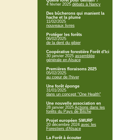
Quelle forêt pour demain ?
4 février 2025
débats à Nancy
Des bûcherons qui manient la
hache et la plume
11/02/2025
nouveaux livres
Protéger les forêts
06/02/2025
de la dent du gibier
Coopérative forestière Forêt d'Ici
30 janvier 2025
assemblée
générale en Alsace
Premières floraisons 2025
05/02/2025
au coeur de l'hiver
Une forêt éponge
31/01/2025
dans un concept "One Health"
Une nouvelle association en
28 janvier 2025
Actions dans les
forêts du Pays de Bitche
Projet européen SMURF
20 décembre 2024
avec les
Forestiers d'Alsace
La Forêt à écouter