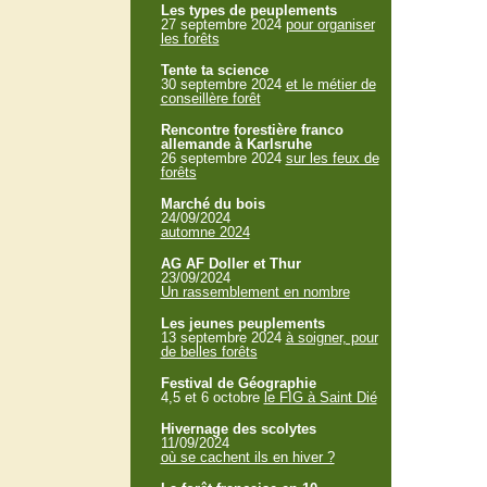
Les types de peuplements
27 septembre 2024
pour organiser
les forêts
Tente ta science
30 septembre 2024
et le métier de
conseillère forêt
Rencontre forestière franco
allemande à Karlsruhe
26 septembre 2024
sur les feux de
forêts
Marché du bois
24/09/2024
automne 2024
AG AF Doller et Thur
23/09/2024
Un rassemblement en nombre
Les jeunes peuplements
13 septembre 2024
à soigner, pour
de belles forêts
Festival de Géographie
4,5 et 6 octobre
le FIG à Saint Dié
Hivernage des scolytes
11/09/2024
où se cachent ils en hiver ?