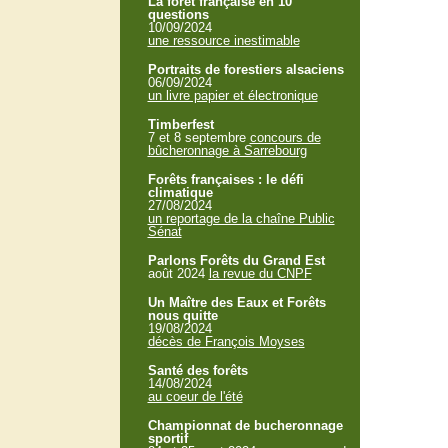
La forêt française en 10
questions
10/09/2024
une ressource inestimable
Portraits de forestiers alsaciens
06/09/2024
un livre papier et électronique
Timberfest
7 et 8 septembre
concours de
bûcheronnage à Sarrebourg
Forêts françaises : le défi
climatique
27/08/2024
un reportage de la chaîne Public
Sénat
Parlons Forêts du Grand Est
août 2024
la revue du CNPF
Un Maître des Eaux et Forêts
nous quitte
19/08/2024
décès de François Moyses
Santé des forêts
14/08/2024
au coeur de l'été
Championnat de bucheronnage
sportif