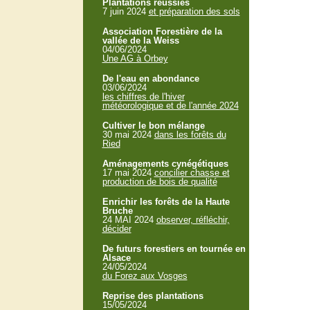
Plantations réussies
7 juin 2024
et préparation des sols
Association Forestière de la
vallée de la Weiss
04/06/2024
Une AG à Orbey
De l'eau en abondance
03/06/2024
les chiffres de l'hiver
météorologique et de l'année 2024
Cultiver le bon mélange
30 mai 2024
dans les forêts du
Ried
Aménagements cynégétiques
17 mai 2024
concilier chasse et
production de bois de qualité
Enrichir les forêts de la Haute
Bruche
24 MAI 2024
observer, réfléchir,
décider
De futurs forestiers en tournée en
Alsace
24/05/2024
du Forez aux Vosges
Reprise des plantations
15/05/2024