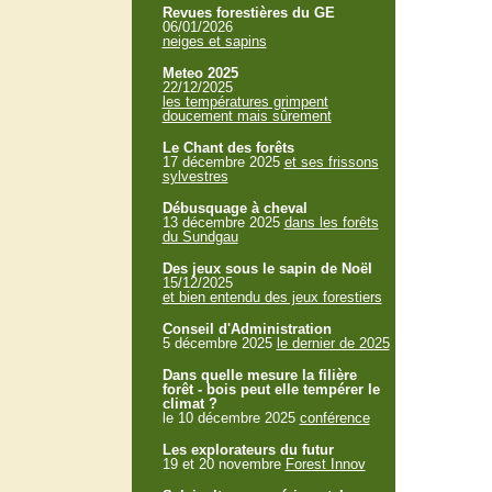
Revues forestières du GE
06/01/2026
neiges et sapins
Meteo 2025
22/12/2025
les températures grimpent
doucement mais sûrement
Le Chant des forêts
17 décembre 2025
et ses frissons
sylvestres
Débusquage à cheval
13 décembre 2025
dans les forêts
du Sundgau
Des jeux sous le sapin de Noël
15/12/2025
et bien entendu des jeux forestiers
Conseil d'Administration
5 décembre 2025
le dernier de 2025
Dans quelle mesure la filière
forêt - bois peut elle tempérer le
climat ?
le 10 décembre 2025
conférence
Les explorateurs du futur
19 et 20 novembre
Forest Innov