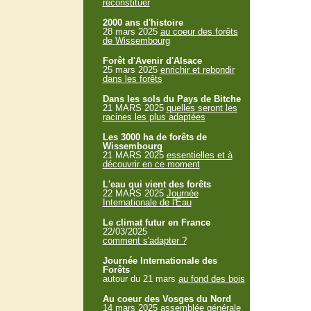
reconstituer
2000 ans d'histoire
28 mars 2025
au coeur des forêts
de Wissembourg
Forêt d'Avenir d'Alsace
25 mars 2025
enrichir et rebondir
dans les forêts
Dans les sols du Pays de Bitche
21 MARS 2025
quelles seront les
racines les plus adaptées
Les 3000 ha de forêts de
Wissembourg
21 MARS 2025
essentielles et à
découvrir en ce moment
L'eau qui vient des forêts
22 MARS 2025
Journée
Internationale de l'Eau
Le climat futur en France
22/03/2025
comment s'adapter ?
Journée Internationale des
Forêts
autour du 21 mars
au fond des bois
Au coeur des Vosges du Nord
14 mars 2025
assemblée générale