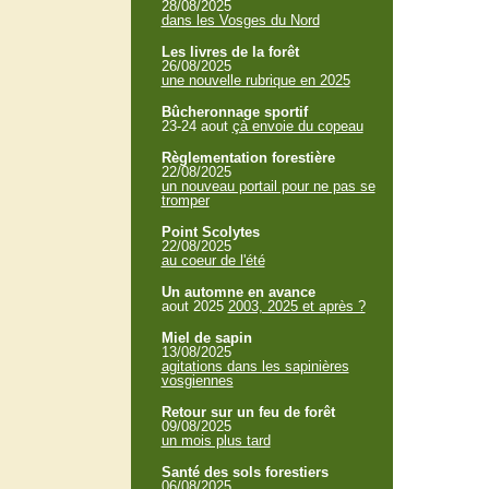
28/08/2025
dans les Vosges du Nord
Les livres de la forêt
26/08/2025
une nouvelle rubrique en 2025
Bûcheronnage sportif
23-24 aout
çà envoie du copeau
Règlementation forestière
22/08/2025
un nouveau portail pour ne pas se
tromper
Point Scolytes
22/08/2025
au coeur de l'été
Un automne en avance
aout 2025
2003, 2025 et après ?
Miel de sapin
13/08/2025
agitations dans les sapinières
vosgiennes
Retour sur un feu de forêt
09/08/2025
un mois plus tard
Santé des sols forestiers
06/08/2025