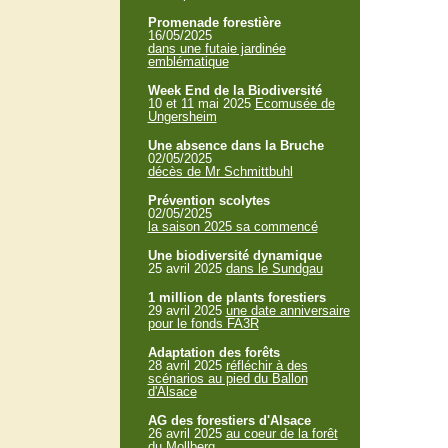
Promenade forestière
16/05/2025
dans une futaie jardinée
emblématique
Week End de la Biodiversité
10 et 11 mai 2025
Ecomusée de
Ungersheim
Une absence dans la Bruche
02/05/2025
décès de Mr Schmittbuhl
Prévention scolytes
02/05/2025
la saison 2025 sa commencé
Une biodiversité dynamique
25 avril 2025
dans le Sundgau
1 million de plants forestiers
29 avril 2025
une date anniversaire
pour le fonds FA3R
Adaptation des forêts
28 avril 2025
réfléchir à des
scénarios au pied du Ballon
d'Alsace
AG des forestiers d'Alsace
26 avril 2025
au coeur de la forêt
du Mollberg