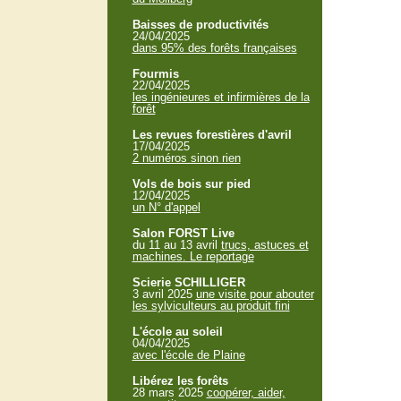
Baisses de productivités
24/04/2025
dans 95% des forêts françaises
Fourmis
22/04/2025
les ingénieures et infirmières de la
forêt
Les revues forestières d'avril
17/04/2025
2 numéros sinon rien
Vols de bois sur pied
12/04/2025
un N° d'appel
Salon FORST Live
du 11 au 13 avril
trucs, astuces et
machines. Le reportage
Scierie SCHILLIGER
3 avril 2025
une visite pour abouter
les sylviculteurs au produit fini
L'école au soleil
04/04/2025
avec l'école de Plaine
Libérez les forêts
28 mars 2025
coopérer, aider,