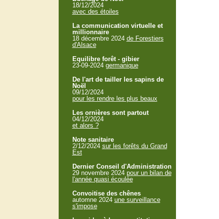
18/12/2024
avec des étoiles
La communication virtuelle et
millionnaire
18 décembre 2024
de Forestiers
d'Alsace
Equilibre forêt - gibier
23-09-2024
germanique
De l'art de tailler les sapins de
Noël
09/12/2024
pour les rendre les plus beaux
Les ornières sont partout
04/12/2024
et alors ?
Note sanitaire
2/12/2024
sur les forêts du Grand
Est
Dernier Conseil d'Administration
29 novembre 2024
pour un bilan de
l'année quasi écoulée
Convoitise des chênes
automne 2024
une surveillance
s'impose