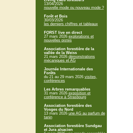
13/04/2026
nouvelle mode ou nouveau mode ?
Forêt et Bois
30/03/2026
les derniers chiffres et tableaux
FORST live en direct
27 mars 2026
explorations et
nouvelles pistes
Association forestière de la
vallée de la Weiss
21 mars 2026
démonstrations
mécaniques et AG
Journée Internationale des
Forêts
du 21 au 29 mars 2026
visites,
conférences
Les Arbres remarquables
31 mars 2026
exposition et
conférence à Strasbourg
Association forestière des
Vosges du Nord
13 mars 2026
une AG au parfum de
tanin
Association forestière Sundgau
et Jura alsacien