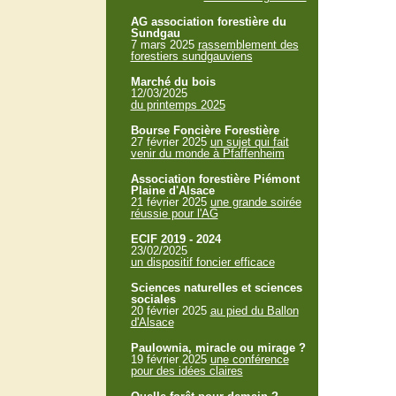
AG association forestière du
Sundgau
7 mars 2025
rassemblement des
forestiers sundgauviens
Marché du bois
12/03/2025
du printemps 2025
Bourse Foncière Forestière
27 février 2025
un sujet qui fait
venir du monde à Pfaffenheim
Association forestière Piémont
Plaine d'Alsace
21 février 2025
une grande soirée
réussie pour l'AG
ECIF 2019 - 2024
23/02/2025
un dispositif foncier efficace
Sciences naturelles et sciences
sociales
20 février 2025
au pied du Ballon
d'Alsace
Paulownia, miracle ou mirage ?
19 février 2025
une conférence
pour des idées claires