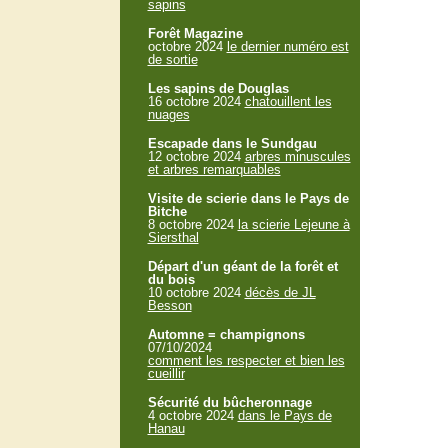
sapins
Forêt Magazine
octobre 2024
le dernier numéro est
de sortie
Les sapins de Douglas
16 octobre 2024
chatouillent les
nuages
Escapade dans le Sundgau
12 octobre 2024
arbres minuscules
et arbres remarquables
Visite de scierie dans le Pays de
Bitche
8 octobre 2024
la scierie Lejeune à
Siersthal
Départ d'un géant de la forêt et
du bois
10 octobre 2024
décès de JL
Besson
Automne = champignons
07/10/2024
comment les respecter et bien les
cueillir
Sécurité du bûcheronnage
4 octobre 2024
dans le Pays de
Hanau