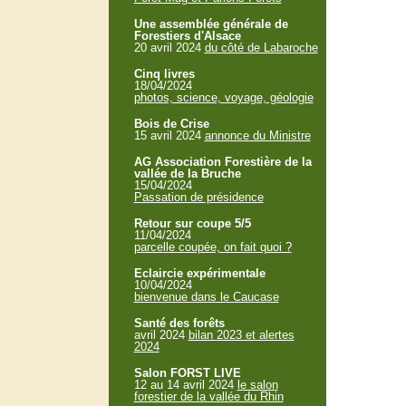
Une assemblée générale de
Forestiers d'Alsace
20 avril 2024
du côté de Labaroche
Cinq livres
18/04/2024
photos, science, voyage, géologie
Bois de Crise
15 avril 2024
annonce du Ministre
AG Association Forestière de la
vallée de la Bruche
15/04/2024
Passation de présidence
Retour sur coupe 5/5
11/04/2024
parcelle coupée, on fait quoi ?
Eclaircie expérimentale
10/04/2024
bienvenue dans le Caucase
Santé des forêts
avril 2024
bilan 2023 et alertes
2024
Salon FORST LIVE
12 au 14 avril 2024
le salon
forestier de la vallée du Rhin