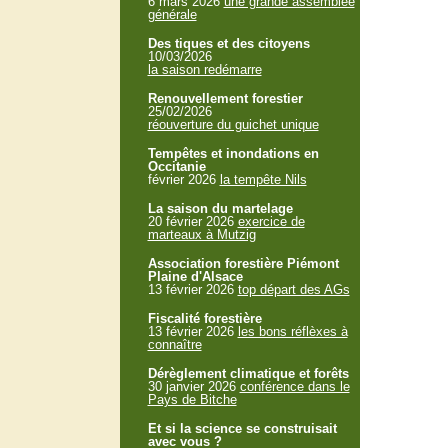
6 mars 2026
une grande assemblée
générale
Des tiques et des citoyens
10/03/2026
la saison redémarre
Renouvellement forestier
25/02/2026
réouverture du guichet unique
Tempêtes et inondations en
Occitanie
février 2026
la tempête Nils
La saison du martelage
20 février 2026
exercice de
marteaux à Mutzig
Association forestière Piémont
Plaine d'Alsace
13 février 2026
top départ des AGs
Fiscalité forestière
13 février 2026
les bons réflèxes à
connaître
Dérèglement climatique et forêts
30 janvier 2026
conférence dans le
Pays de Bitche
Et si la science se construisait
avec vous ?