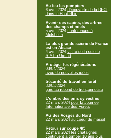
Au feu les pompiers
6 avril 2024
découverte de la DFCI
dans le Haut Rhin
Avenir des sapins, des arbres
des champs et miels
5 avril 2024
conférences à
Molsheim
La plus grande scierie de France
est en Alsace
4 avril 2024
visite de la scierie
SIAT à Urmatt
Protéger les régénérations
03/04/2024
avec de nouvelles idées
Sécurité du travail en forêt
30/03/2024
gare au rebond de tronçonneuse
L'ombre des pins sylvestres
22 mars 2024
pour la Journée
Internationale des Forêts
AG des Vosges du Nord
22 mars 2024
au coeur du massif
Retour sur coupe 4/5
22 mars 2024
les châtaignes
continuent à tomber 10 ans plus