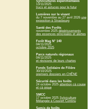
Sylvicultures expérimentales
13/11/2025
trucs et astuces pour le futur
Lumières sur le vivant
du 7 novembre au 27 avril 2026
une
exposition à Strasbourg
Santé des Forêts
novembre 2025
dépérissements
des essences principales et alertes
Forêt Mag N° 140
04/11/2025
octobre 2025
Parcs naturels régionaux
04/11/2025
et révisions de leurs chartes
Fonds Solidaire de Filière
30/10/2025
premiers dossiers en CHÊNE
Sécurité dans les forêts
24 octobre 2025
attention çà coupe
et çà pique
SMCC
17 octobre 2025
Sylviculture
Mélangée à Couvert Continu
Semis de forêts