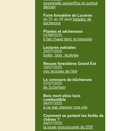
essentielle aujourd'hui et surtout
demain
Foire forestière de Lucerne
du 21 au 24 aout
balades de
bûcherons
Plantes et sécheresse
01/08/2025
il fait chaud donc je transpire
Lectures estivales
25/07/2025
forêts, bois, écologie
Revues forestières Grand Est
10/07/2025
vos lectures de l'été
Le concours de bûcherons
07/07/2025
de Schirrhein
Bois mort et/ou bois
combustible
06/07/2025
à ne pas opposer trop vite
Comment se portent les forêts de
chênes ?
04/07/2025
la loupe grossissante du DSF