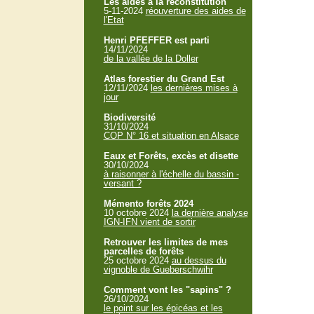
Les aides à la reconstitution
5-11-2024
réouverture des aides de
l'Etat
Henri PFEFFER est parti
14/11/2024
de la vallée de la Doller
Atlas forestier du Grand Est
12/11/2024
les dernières mises à
jour
Biodiversité
31/10/2024
COP N° 16 et situation en Alsace
Eaux et Forêts, excès et disette
30/10/2024
à raisonner à l'échelle du bassin -
versant ?
Mémento forêts 2024
10 octobre 2024
la dernière analyse
IGN-IFN vient de sortir
Retrouver les limites de mes
parcelles de forêts
25 octobre 2024
au dessus du
vignoble de Gueberschwihr
Comment vont les "sapins" ?
26/10/2024
le point sur les épicéas et les