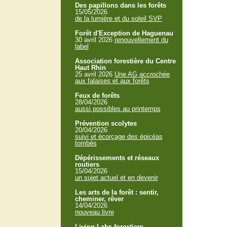
Des papillons dans les forêts
15/05/2026
de la lumière et du soleil SVP
Forêt d'Exception de Haguenau
30 avril 2026
renouvellement du
label
Association forestière du Centre
Haut Rhin
25 avril 2026
Une AG accrochée
aux falaises et aux forêts
Feux de forêts
28/04/2026
aussi possibles au printemps
Prévention scolytes
20/04/2026
suivi et écorçage des épicéas
tombés
Dépérissements et réseaux
routiers
15/04/2026
un sujet actuel et en devenir
Les arts de la forêt : sentir,
cheminer, rêver
14/04/2026
nouveau livre
Living Labs forestiers