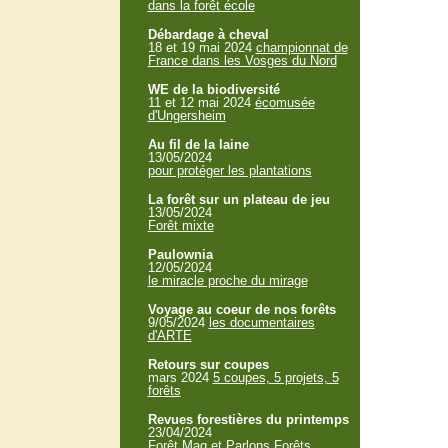
dans la forêt école
Débardage à cheval
18 et 19 mai 2024
championnat de
France dans les Vosges du Nord
WE de la biodiversité
11 et 12 mai 2024
écomusée
d'Ungersheim
Au fil de la laine
13/05/2024
pour protéger les plantations
La forêt sur un plateau de jeu
13/05/2024
Forêt mixte
Paulownia
12/05/2024
le miracle proche du mirage
Voyage au coeur de nos forêts
9/05/2024
les documentaires
d'ARTE
Retours sur coupes
mars 2024
5 coupes, 5 projets, 5
forêts
Revues forestières du printemps
23/04/2024
Forêt Mag et Parlons Forêts