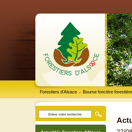
Forestiers d'Alsace
Bourse foncière forestièr
-
Actu
22/0