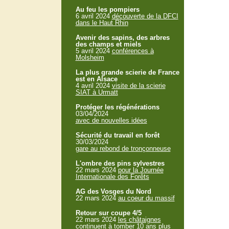
Au feu les pompiers
6 avril 2024
découverte de la DFCI
dans le Haut Rhin
Avenir des sapins, des arbres
des champs et miels
5 avril 2024
conférences à
Molsheim
La plus grande scierie de France
est en Alsace
4 avril 2024
visite de la scierie
SIAT à Urmatt
Protéger les régénérations
03/04/2024
avec de nouvelles idées
Sécurité du travail en forêt
30/03/2024
gare au rebond de tronçonneuse
L'ombre des pins sylvestres
22 mars 2024
pour la Journée
Internationale des Forêts
AG des Vosges du Nord
22 mars 2024
au coeur du massif
Retour sur coupe 4/5
22 mars 2024
les châtaignes
continuent à tomber 10 ans plus