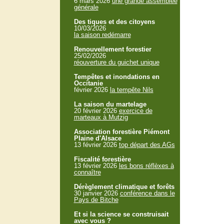
6 mars 2026
une grande assemblée
générale
Des tiques et des citoyens
10/03/2026
la saison redémarre
Renouvellement forestier
25/02/2026
réouverture du guichet unique
Tempêtes et inondations en
Occitanie
février 2026
la tempête Nils
La saison du martelage
20 février 2026
exercice de
marteaux à Mutzig
Association forestière Piémont
Plaine d'Alsace
13 février 2026
top départ des AGs
Fiscalité forestière
13 février 2026
les bons réflèxes à
connaître
Dérèglement climatique et forêts
30 janvier 2026
conférence dans le
Pays de Bitche
Et si la science se construisait
avec vous ?