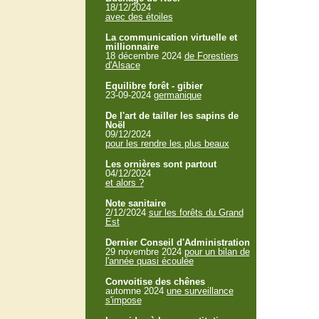
18/12/2024
avec des étoiles
La communication virtuelle et
millionnaire
18 décembre 2024
de Forestiers
d'Alsace
Equilibre forêt - gibier
23-09-2024
germanique
De l'art de tailler les sapins de
Noël
09/12/2024
pour les rendre les plus beaux
Les ornières sont partout
04/12/2024
et alors ?
Note sanitaire
2/12/2024
sur les forêts du Grand
Est
Dernier Conseil d'Administration
29 novembre 2024
pour un bilan de
l'année quasi écoulée
Convoitise des chênes
automne 2024
une surveillance
s'impose