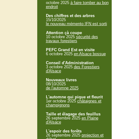
octobre 2025
à faire tomber au bon
endroit
Des chiffres et des arbres
15/10/2025
le nouveau mémento IFN est sorti
Attention çà coupe
10 octobre 2025
sécurité des
travaux forestiers
PEFC Grand Est en visite
6 octobre 2025
en Alsace bossue
Conseil d'Administration
3 octobre 2025
des Forestiers
d'Alsace
Nouveaux livres
08/10/2025
de l'automne 2025
L'automne qui pique et fleurit
1er octobre 2025
châtaignes et
champignons
Taille et élagage des feuillus
26 septembre 2025
en Plaine
d'Alsace
L'espoir des forêts
26 septembre 2025
projection et