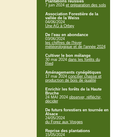
Plantations réussies
7 juin 2024
et préparation des sols
Association Forestière de la
vallée de la Weiss
04/06/2024
Une AG à Orbey
De l'eau en abondance
03/06/2024
les chiffres de l'hiver
météorologique et de l'année 2024
Cultiver le bon mélange
30 mai 2024
dans les forêts du
Ried
Aménagements cynégétiques
17 mai 2024
concilier chasse et
production de bois de qualité
Enrichir les forêts de la Haute
Bruche
24 MAI 2024
observer, réfléchir,
décider
De futurs forestiers en tournée en
Alsace
24/05/2024
du Forez aux Vosges
Reprise des plantations
15/05/2024