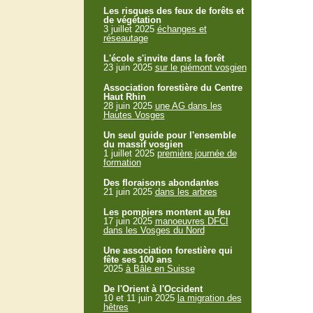
Les risques des feux de forêts et
de végétation
3 juillet 2025
échanges et
réseautage
L'école s'invite dans la forêt
23 juin 2025
sur le piémont vosgien
Association forestière du Centre
Haut Rhin
28 juin 2025
une AG dans les
Hautes Vosges
Un seul guide pour l'ensemble
du massif vosgien
1 juillet 2025
première journée de
formation
Des floraisons abondantes
21 juin 2025
dans les arbres
Les pompiers montent au feu
17 juin 2025
manoeuvres DFCI
dans les Vosges du Nord
Une association forestière qui
fête ses 100 ans
2025
à Bâle en Suisse
De l'Orient à l'Occident
10 et 11 juin 2025
la migration des
hêtres