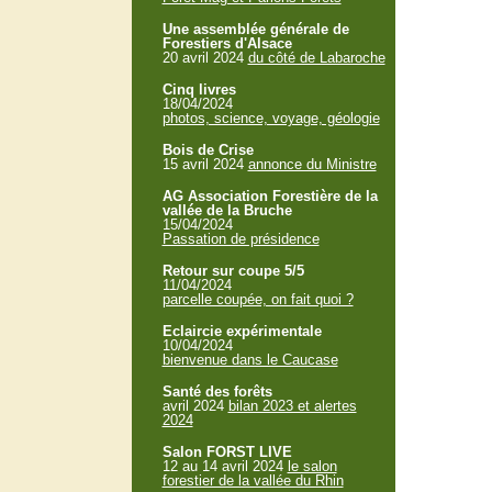
Une assemblée générale de
Forestiers d'Alsace
20 avril 2024
du côté de Labaroche
Cinq livres
18/04/2024
photos, science, voyage, géologie
Bois de Crise
15 avril 2024
annonce du Ministre
AG Association Forestière de la
vallée de la Bruche
15/04/2024
Passation de présidence
Retour sur coupe 5/5
11/04/2024
parcelle coupée, on fait quoi ?
Eclaircie expérimentale
10/04/2024
bienvenue dans le Caucase
Santé des forêts
avril 2024
bilan 2023 et alertes
2024
Salon FORST LIVE
12 au 14 avril 2024
le salon
forestier de la vallée du Rhin