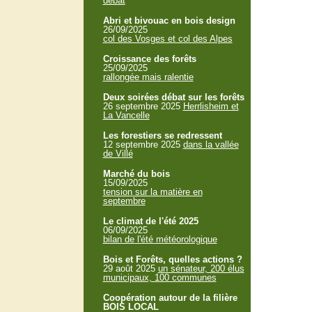
débat
Abri et bivouac en bois design
26/09/2025
col des Vosges et col des Alpes
Croissance des forêts
25/09/2025
rallongée mais ralentie
Deux soirées débat sur les forêts
26 septembre 2025
Herrlisheim et
La Vancelle
Les forestiers se redressent
12 septembre 2025
dans la vallée
de Villé
Marché du bois
15/09/2025
tension sur la matière en
septembre
Le climat de l'été 2025
06/09/2025
bilan de l'été météorologique
Bois et Forêts, quelles actions ?
29 août 2025
un sénateur, 200 élus
municipaux, 100 communes
Coopération autour de la filière
BOIS LOCAL