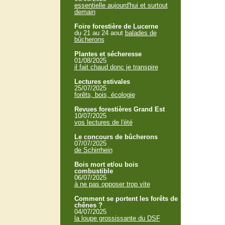
essentielle aujourd'hui et surtout
demain
Foire forestière de Lucerne
du 21 au 24 aout
balades de
bûcherons
Plantes et sécheresse
01/08/2025
il fait chaud donc je transpire
Lectures estivales
25/07/2025
forêts, bois, écologie
Revues forestières Grand Est
10/07/2025
vos lectures de l'été
Le concours de bûcherons
07/07/2025
de Schirrhein
Bois mort et/ou bois
combustible
06/07/2025
à ne pas opposer trop vite
Comment se portent les forêts de
chênes ?
04/07/2025
la loupe grossissante du DSF