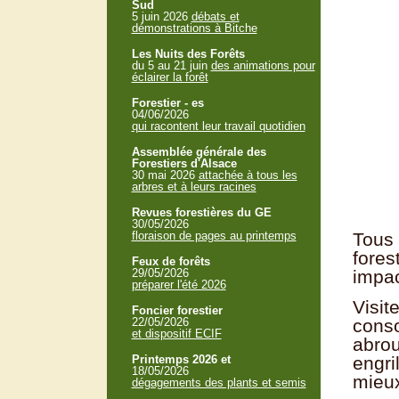
Sud
5 juin 2026
débats et
démonstrations à Bitche
Les Nuits des Forêts
du 5 au 21 juin
des animations pour
éclairer la forêt
Forestier - es
04/06/2026
qui racontent leur travail quotidien
Assemblée générale des
Forestiers d'Alsace
30 mai 2026
attachée à tous les
arbres et à leurs racines
Revues forestières du GE
30/05/2026
floraison de pages au printemps
Tous
fore
Feux de forêts
29/05/2026
impac
préparer l'été 2026
Visi
Foncier forestier
22/05/2026
cons
et dispositif ECIF
abro
Printemps 2026 et
engri
18/05/2026
mieux
dégagements des plants et semis