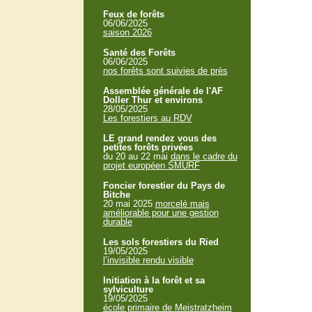
Feux de forêts
06/06/2025
saison 2026
Santé des Forêts
06/06/2025
nos forêts sont suivies de près
Assemblée générale de l'AF
Doller Thur et environs
28/05/2025
Les forestiers au RDV
LE grand rendez vous des
petites forêts privées
du 20 au 22 mai
dans le cadre du
projet européen SMURF
Foncier forestier du Pays de
Bitche
20 mai 2025
morcelé mais
améliorable pour une gestion
durable
Les sols forestiers du Ried
19/05/2025
l’invisible rendu visible
Initiation à la forêt et sa
sylviculture
19/05/2025
école primaire de Meistratzheim