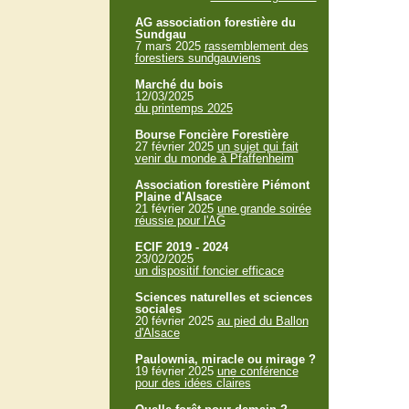
AG association forestière du
Sundgau
7 mars 2025
rassemblement des
forestiers sundgauviens
Marché du bois
12/03/2025
du printemps 2025
Bourse Foncière Forestière
27 février 2025
un sujet qui fait
venir du monde à Pfaffenheim
Association forestière Piémont
Plaine d'Alsace
21 février 2025
une grande soirée
réussie pour l'AG
ECIF 2019 - 2024
23/02/2025
un dispositif foncier efficace
Sciences naturelles et sciences
sociales
20 février 2025
au pied du Ballon
d'Alsace
Paulownia, miracle ou mirage ?
19 février 2025
une conférence
pour des idées claires