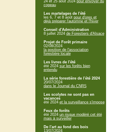
24 et 25 aout 2024
pour envoyer du
copeau
Les martelages de l'été
les 6, 7 et 8 août
pour d'ores et
déjà préparer l'automne et l'hiver
Conseil d'Administration
8 juillet 2024
de Forestiers d'Alsace
Projet de Forêt primaire
02/08/2024
la position de l'association
forestière locale
Les livres de l'été
été 2024
sur les forêts bien
entendu
La série forestière de l'été 2024
20/07/2024
dans le Journal du CNRS
Les scolytes ne sont pas en
vacances
été 2024
et la surveillance s'impose
Feux de forêts
été 2024
un risque modéré cet été
mais à surveiller
De l'art au fond des bois
13/07/2024