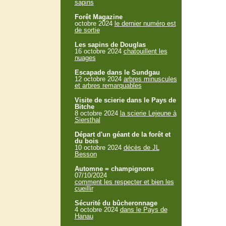
sapins
Forêt Magazine
octobre 2024
le dernier numéro est
de sortie
Les sapins de Douglas
16 octobre 2024
chatouillent les
nuages
Escapade dans le Sundgau
12 octobre 2024
arbres minuscules
et arbres remarquables
Visite de scierie dans le Pays de
Bitche
8 octobre 2024
la scierie Lejeune à
Siersthal
Départ d'un géant de la forêt et
du bois
10 octobre 2024
décès de JL
Besson
Automne = champignons
07/10/2024
comment les respecter et bien les
cueillir
Sécurité du bûcheronnage
4 octobre 2024
dans le Pays de
Hanau