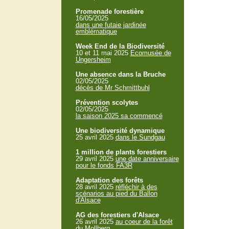
Promenade forestière
16/05/2025
dans une futaie jardinée
emblématique
Week End de la Biodiversité
10 et 11 mai 2025
Ecomusée de
Ungersheim
Une absence dans la Bruche
02/05/2025
décès de Mr Schmittbuhl
Prévention scolytes
02/05/2025
la saison 2025 sa commencé
Une biodiversité dynamique
25 avril 2025
dans le Sundgau
1 million de plants forestiers
29 avril 2025
une date anniversaire
pour le fonds FA3R
Adaptation des forêts
28 avril 2025
réfléchir à des
scénarios au pied du Ballon
d'Alsace
AG des forestiers d'Alsace
26 avril 2025
au coeur de la forêt
du Mollberg