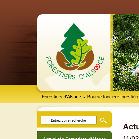
Forestiers d'Alsace
Bourse foncière forestièr
-
Actu
11/0