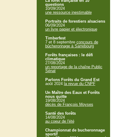
La forêt française en 10
questions
10/09/2024
une ressource inestimable
Portraits de forestiers alsaciens
06/09/2024
un livre papier et électronique
Timberfest
7 et 8 septembre
concours de
bûcheronnage à Sarrebourg
Forêts françaises : le défi
climatique
27/08/2024
un reportage de la chaîne Public
Sénat
Parlons Forêts du Grand Est
août 2024
la revue du CNPF
Un Maître des Eaux et Forêts
nous quitte
19/08/2024
décès de François Moyses
Santé des forêts
14/08/2024
au coeur de l'été
Championnat de bucheronnage
sportif