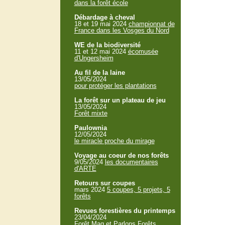
dans la forêt école
Débardage à cheval
18 et 19 mai 2024
championnat de
France dans les Vosges du Nord
WE de la biodiversité
11 et 12 mai 2024
écomusée
d'Ungersheim
Au fil de la laine
13/05/2024
pour protéger les plantations
La forêt sur un plateau de jeu
13/05/2024
Forêt mixte
Paulownia
12/05/2024
le miracle proche du mirage
Voyage au coeur de nos forêts
9/05/2024
les documentaires
d'ARTE
Retours sur coupes
mars 2024
5 coupes, 5 projets, 5
forêts
Revues forestières du printemps
23/04/2024
Forêt Mag et Parlons Forêts