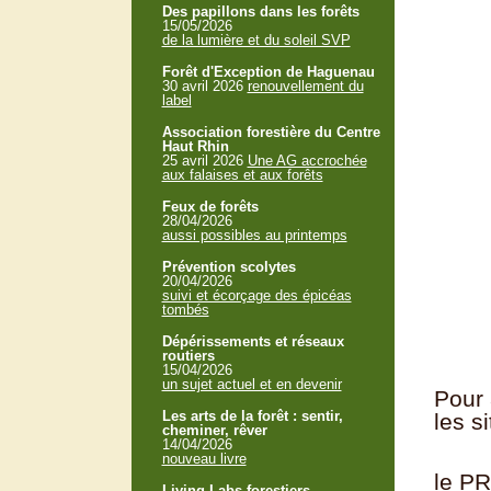
Des papillons dans les forêts
15/05/2026
de la lumière et du soleil SVP
Forêt d'Exception de Haguenau
30 avril 2026
renouvellement du
label
Association forestière du Centre
Haut Rhin
25 avril 2026
Une AG accrochée
aux falaises et aux forêts
Feux de forêts
28/04/2026
aussi possibles au printemps
Prévention scolytes
20/04/2026
suivi et écorçage des épicéas
tombés
Dépérissements et réseaux
routiers
15/04/2026
un sujet actuel et en devenir
Pour 
Les arts de la forêt : sentir,
les s
cheminer, rêver
14/04/2026
nouveau livre
le P
Living Labs forestiers