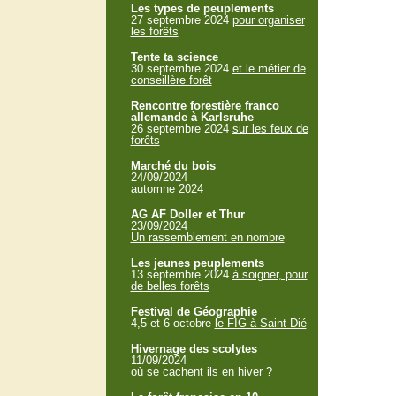
Les types de peuplements
27 septembre 2024
pour organiser
les forêts
Tente ta science
30 septembre 2024
et le métier de
conseillère forêt
Rencontre forestière franco
allemande à Karlsruhe
26 septembre 2024
sur les feux de
forêts
Marché du bois
24/09/2024
automne 2024
AG AF Doller et Thur
23/09/2024
Un rassemblement en nombre
Les jeunes peuplements
13 septembre 2024
à soigner, pour
de belles forêts
Festival de Géographie
4,5 et 6 octobre
le FIG à Saint Dié
Hivernage des scolytes
11/09/2024
où se cachent ils en hiver ?