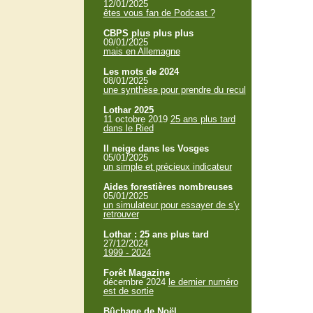
12/01/2025
êtes vous fan de Podcast ?
CBPS plus plus plus
09/01/2025
mais en Allemagne
Les mots de 2024
08/01/2025
une synthèse pour prendre du recul
Lothar 2025
11 octobre 2019
25 ans plus tard
dans le Ried
Il neige dans les Vosges
05/01/2025
un simple et précieux indicateur
Aides forestières nombreuses
05/01/2025
un simulateur pour essayer de s'y
retrouver
Lothar : 25 ans plus tard
27/12/2024
1999 - 2024
Forêt Magazine
décembre 2024
le dernier numéro
est de sortie
Bûchage de Noël