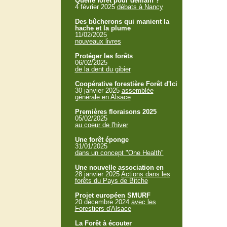
Quelle forêt pour demain ?
4 février 2025
débats à Nancy
Des bûcherons qui manient la
hache et la plume
11/02/2025
nouveaux livres
Protéger les forêts
06/02/2025
de la dent du gibier
Coopérative forestière Forêt d'Ici
30 janvier 2025
assemblée
générale en Alsace
Premières floraisons 2025
05/02/2025
au coeur de l'hiver
Une forêt éponge
31/01/2025
dans un concept "One Health"
Une nouvelle association en
28 janvier 2025
Actions dans les
forêts du Pays de Bitche
Projet européen SMURF
20 décembre 2024
avec les
Forestiers d'Alsace
La Forêt à écouter