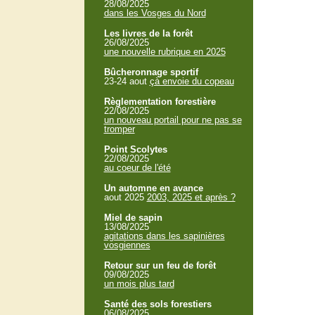
28/08/2025
dans les Vosges du Nord
Les livres de la forêt
26/08/2025
une nouvelle rubrique en 2025
Bûcheronnage sportif
23-24 aout
çà envoie du copeau
Règlementation forestière
22/08/2025
un nouveau portail pour ne pas se
tromper
Point Scolytes
22/08/2025
au coeur de l'été
Un automne en avance
aout 2025
2003, 2025 et après ?
Miel de sapin
13/08/2025
agitations dans les sapinières
vosgiennes
Retour sur un feu de forêt
09/08/2025
un mois plus tard
Santé des sols forestiers
06/08/2025