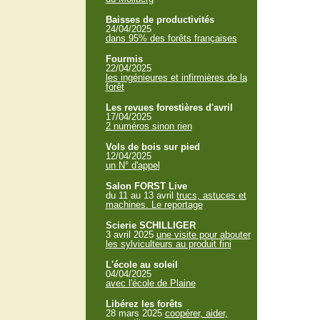
Baisses de productivités
24/04/2025
dans 95% des forêts françaises
Fourmis
22/04/2025
les ingénieures et infirmières de la
forêt
Les revues forestières d'avril
17/04/2025
2 numéros sinon rien
Vols de bois sur pied
12/04/2025
un N° d'appel
Salon FORST Live
du 11 au 13 avril
trucs, astuces et
machines. Le reportage
Scierie SCHILLIGER
3 avril 2025
une visite pour abouter
les sylviculteurs au produit fini
L'école au soleil
04/04/2025
avec l'école de Plaine
Libérez les forêts
28 mars 2025
coopérer, aider,