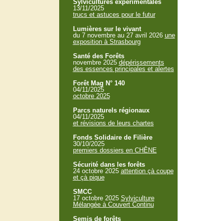
Sylvicultures expérimentales
13/11/2025
trucs et astuces pour le futur
Lumières sur le vivant
du 7 novembre au 27 avril 2026
une
exposition à Strasbourg
Santé des Forêts
novembre 2025
dépérissements
des essences principales et alertes
Forêt Mag N° 140
04/11/2025
octobre 2025
Parcs naturels régionaux
04/11/2025
et révisions de leurs chartes
Fonds Solidaire de Filière
30/10/2025
premiers dossiers en CHÊNE
Sécurité dans les forêts
24 octobre 2025
attention çà coupe
et çà pique
SMCC
17 octobre 2025
Sylviculture
Mélangée à Couvert Continu
Semis de forêts