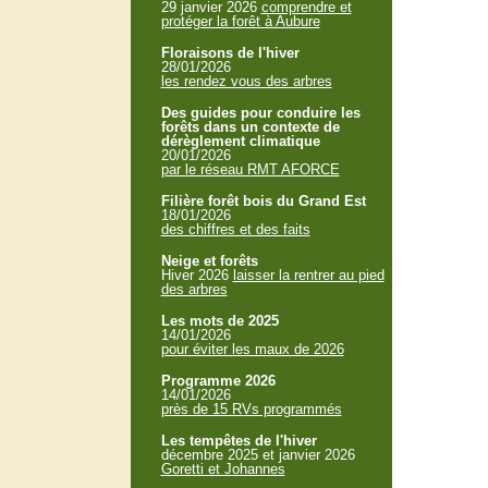
29 janvier 2026
comprendre et
protéger la forêt à Aubure
Floraisons de l'hiver
28/01/2026
les rendez vous des arbres
Des guides pour conduire les
forêts dans un contexte de
dérèglement climatique
20/01/2026
par le réseau RMT AFORCE
Filière forêt bois du Grand Est
18/01/2026
des chiffres et des faits
Neige et forêts
Hiver 2026
laisser la rentrer au pied
des arbres
Les mots de 2025
14/01/2026
pour éviter les maux de 2026
Programme 2026
14/01/2026
près de 15 RVs programmés
Les tempêtes de l'hiver
décembre 2025 et janvier 2026
Goretti et Johannes