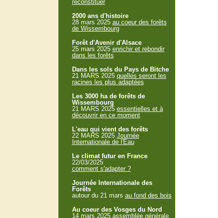
reconstituer
2000 ans d'histoire
28 mars 2025
au coeur des forêts
de Wissembourg
Forêt d'Avenir d'Alsace
25 mars 2025
enrichir et rebondir
dans les forêts
Dans les sols du Pays de Bitche
21 MARS 2025
quelles seront les
racines les plus adaptées
Les 3000 ha de forêts de
Wissembourg
21 MARS 2025
essentielles et à
découvrir en ce moment
L'eau qui vient des forêts
22 MARS 2025
Journée
Internationale de l'Eau
Le climat futur en France
22/03/2025
comment s'adapter ?
Journée Internationale des
Forêts
autour du 21 mars
au fond des bois
Au coeur des Vosges du Nord
14 mars 2025
assemblée générale