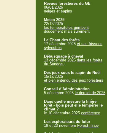
Revues forestières du GE
06/01/2026
neiges et sapins
Meteo 2025
22/12/2025
les températures grimpent
doucement mais sûrement
Le Chant des forêts
17 décembre 2025
et ses frissons
sylvestres
Débusquage à cheval
13 décembre 2025
dans les forêts
du Sundgau
Des jeux sous le sapin de Noël
15/12/2025
et bien entendu des jeux forestiers
Conseil d'Administration
5 décembre 2025
le dernier de 2025
Dans quelle mesure la filière
forêt - bois peut elle tempérer le
climat ?
le 10 décembre 2025
conférence
Les explorateurs du futur
19 et 20 novembre
Forest Innov