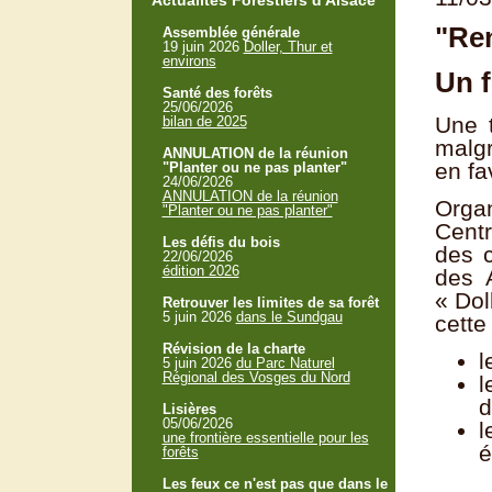
Actualités Forestiers d'Alsace
"Ren
Assemblée générale
19 juin 2026
Doller, Thur et
environs
Un f
Santé des forêts
25/06/2026
Une t
bilan de 2025
malgr
ANNULATION de la réunion
en fa
"Planter ou ne pas planter"
24/06/2026
ANNULATION de la réunion
Orga
"Planter ou ne pas planter"
Centr
Les défis du bois
des c
22/06/2026
édition 2026
des 
« Dol
Retrouver les limites de sa forêt
5 juin 2026
dans le Sundgau
cette
Révision de la charte
l
5 juin 2026
du Parc Naturel
Régional des Vosges du Nord
l
d
Lisières
05/06/2026
l
une frontière essentielle pour les
é
forêts
Les feux ce n'est pas que dans le