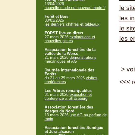
13/04/2026
le si
nouvelle mode ou nouveau mode ?
Forêt et Bois
les i
30/03/2026
les derniers chiffres et tableaux
le si
FORST live en direct
27 mars 2026
explorations et
les e
nouvelles pistes
Association forestière de la
vallée de la Weiss
21 mars 2026
démonstrations
mécaniques et AG
> voi
Journée Internationale des
Forêts
du 21 au 29 mars 2026
visites,
<<<
r
conférences
Les Arbres remarquables
31 mars 2026
exposition et
conférence à Strasbourg
Association forestière des
Vosges du Nord
13 mars 2026
une AG au parfum de
tanin
Association forestière Sundgau
et Jura alsacien