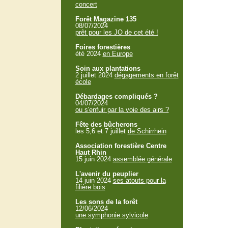
concert
Forêt Magazine 135
08/07/2024
prêt pour les JO de cet été !
Foires forestières
été 2024
en Europe
Soin aux plantations
2 juillet 2024
dégagements en forêt
école
Débardages compliqués ?
04/07/2024
ou s'enfuir par la voie des airs ?
Fête des bûcherons
les 5,6 et 7 juillet
de Schirrhein
Association forestière Centre
Haut Rhin
15 juin 2024
assemblée générale
L'avenir du peuplier
14 juin 2024
ses atouts pour la
filière bois
Les sons de la forêt
12/06/2024
une symphonie sylvicole