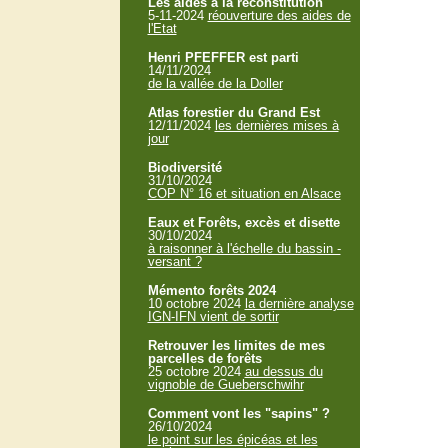
Les aides à la reconstitution
5-11-2024
réouverture des aides de
l'Etat
Henri PFEFFER est parti
14/11/2024
de la vallée de la Doller
Atlas forestier du Grand Est
12/11/2024
les dernières mises à
jour
Biodiversité
31/10/2024
COP N° 16 et situation en Alsace
Eaux et Forêts, excès et disette
30/10/2024
à raisonner à l'échelle du bassin -
versant ?
Mémento forêts 2024
10 octobre 2024
la dernière analyse
IGN-IFN vient de sortir
Retrouver les limites de mes
parcelles de forêts
25 octobre 2024
au dessus du
vignoble de Gueberschwihr
Comment vont les "sapins" ?
26/10/2024
le point sur les épicéas et les