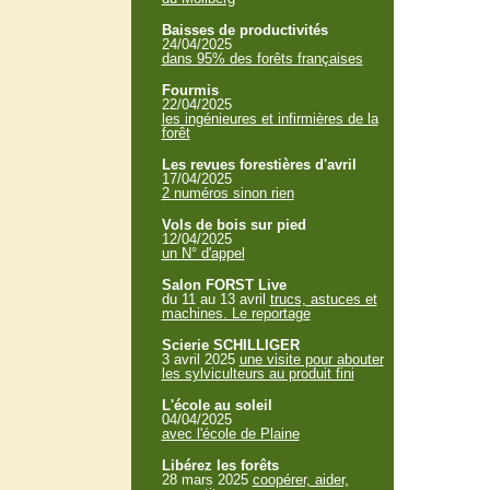
Baisses de productivités
24/04/2025
dans 95% des forêts françaises
Fourmis
22/04/2025
les ingénieures et infirmières de la
forêt
Les revues forestières d'avril
17/04/2025
2 numéros sinon rien
Vols de bois sur pied
12/04/2025
un N° d'appel
Salon FORST Live
du 11 au 13 avril
trucs, astuces et
machines. Le reportage
Scierie SCHILLIGER
3 avril 2025
une visite pour abouter
les sylviculteurs au produit fini
L'école au soleil
04/04/2025
avec l'école de Plaine
Libérez les forêts
28 mars 2025
coopérer, aider,