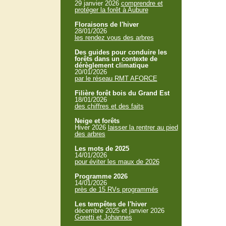
29 janvier 2026
comprendre et
protéger la forêt à Aubure
Floraisons de l'hiver
28/01/2026
les rendez vous des arbres
Des guides pour conduire les
forêts dans un contexte de
dérèglement climatique
20/01/2026
par le réseau RMT AFORCE
Filière forêt bois du Grand Est
18/01/2026
des chiffres et des faits
Neige et forêts
Hiver 2026
laisser la rentrer au pied
des arbres
Les mots de 2025
14/01/2026
pour éviter les maux de 2026
Programme 2026
14/01/2026
près de 15 RVs programmés
Les tempêtes de l'hiver
décembre 2025 et janvier 2026
Goretti et Johannes