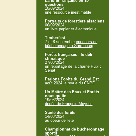
La forêt française en 10
questions
10/09/2024
une ressource inestimable
Portraits de forestiers alsaciens
06/09/2024
un livre papier et électronique
Timberfest
7 et 8 septembre
concours de
bûcheronnage à Sarrebourg
Forêts françaises : le défi
climatique
27/08/2024
un reportage de la chaîne Public
Sénat
Parlons Forêts du Grand Est
août 2024
la revue du CNPF
Un Maître des Eaux et Forêts
nous quitte
19/08/2024
décès de François Moyses
Santé des forêts
14/08/2024
au coeur de l'été
Championnat de bucheronnage
sportif