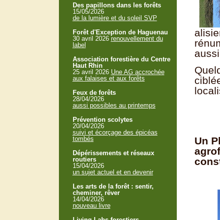
Des papillons dans les forêts
15/05/2026
de la lumière et du soleil SVP
alisie
Forêt d'Exception de Haguenau
30 avril 2026
renouvellement du
rénum
label
aussi
Association forestière du Centre
Haut Rhin
Quelq
25 avril 2026
Une AG accrochée
aux falaises et aux forêts
ciblé
local
Feux de forêts
28/04/2026
aussi possibles au printemps
Prévention scolytes
20/04/2026
suivi et écorçage des épicéas
tombés
Un Pl
agrof
Dépérissements et réseaux
routiers
const
15/04/2026
un sujet actuel et en devenir
Les arts de la forêt : sentir,
cheminer, rêver
14/04/2026
nouveau livre
Living Labs forestiers