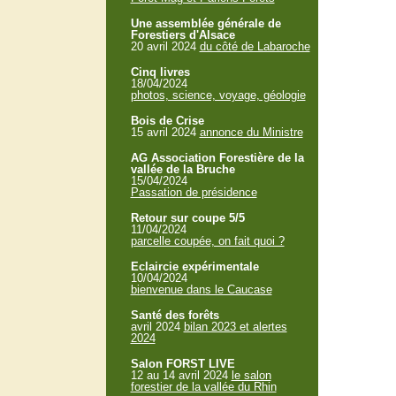
Une assemblée générale de
Forestiers d'Alsace
20 avril 2024
du côté de Labaroche
Cinq livres
18/04/2024
photos, science, voyage, géologie
Bois de Crise
15 avril 2024
annonce du Ministre
AG Association Forestière de la
vallée de la Bruche
15/04/2024
Passation de présidence
Retour sur coupe 5/5
11/04/2024
parcelle coupée, on fait quoi ?
Eclaircie expérimentale
10/04/2024
bienvenue dans le Caucase
Santé des forêts
avril 2024
bilan 2023 et alertes
2024
Salon FORST LIVE
12 au 14 avril 2024
le salon
forestier de la vallée du Rhin