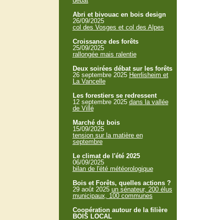
débat
Abri et bivouac en bois design
26/09/2025
col des Vosges et col des Alpes
Croissance des forêts
25/09/2025
rallongée mais ralentie
Deux soirées débat sur les forêts
26 septembre 2025
Herrlisheim et
La Vancelle
Les forestiers se redressent
12 septembre 2025
dans la vallée
de Villé
Marché du bois
15/09/2025
tension sur la matière en
septembre
Le climat de l'été 2025
06/09/2025
bilan de l'été météorologique
Bois et Forêts, quelles actions ?
29 août 2025
un sénateur, 200 élus
municipaux, 100 communes
Coopération autour de la filière
BOIS LOCAL