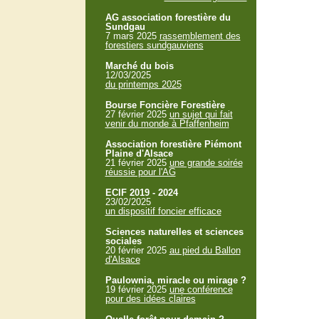
AG association forestière du
Sundgau
7 mars 2025
rassemblement des
forestiers sundgauviens
Marché du bois
12/03/2025
du printemps 2025
Bourse Foncière Forestière
27 février 2025
un sujet qui fait
venir du monde à Pfaffenheim
Association forestière Piémont
Plaine d'Alsace
21 février 2025
une grande soirée
réussie pour l'AG
ECIF 2019 - 2024
23/02/2025
un dispositif foncier efficace
Sciences naturelles et sciences
sociales
20 février 2025
au pied du Ballon
d'Alsace
Paulownia, miracle ou mirage ?
19 février 2025
une conférence
pour des idées claires