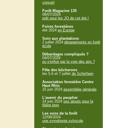
concert
Forêt Magazine 135
08/07/2024
prêt pour les JO de cet été !
Foires forestières
été 2024
en Europe
Soin aux plantations
2 juillet 2024
dégagements en forêt
école
Débardages compliqués ?
04/07/2024
ou s'enfuir par la voie des airs ?
Fête des bûcherons
les 5,6 et 7 juillet
de Schirrhein
Association forestière Centre
Haut Rhin
15 juin 2024
assemblée générale
L'avenir du peuplier
14 juin 2024
ses atouts pour la
filière bois
Les sons de la forêt
12/06/2024
une symphonie sylvicole