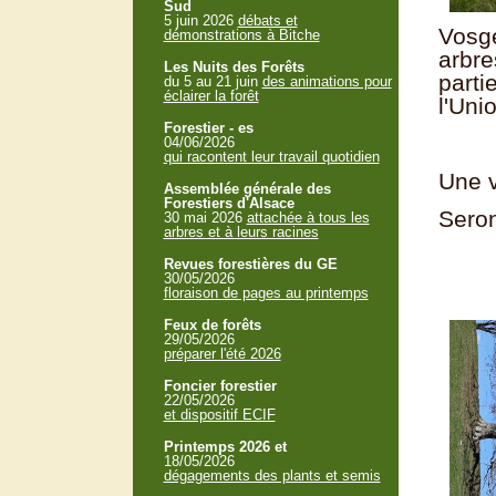
Sud
5 juin 2026
débats et
Vosge
démonstrations à Bitche
arbre
Les Nuits des Forêts
parti
du 5 au 21 juin
des animations pour
éclairer la forêt
l'Uni
Forestier - es
04/06/2026
qui racontent leur travail quotidien
Une v
Assemblée générale des
Forestiers d'Alsace
Seron
30 mai 2026
attachée à tous les
arbres et à leurs racines
Revues forestières du GE
30/05/2026
floraison de pages au printemps
Feux de forêts
29/05/2026
préparer l'été 2026
Foncier forestier
22/05/2026
et dispositif ECIF
Printemps 2026 et
18/05/2026
dégagements des plants et semis