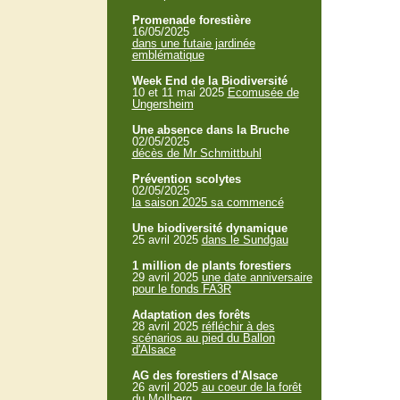
Promenade forestière
16/05/2025
dans une futaie jardinée
emblématique
Week End de la Biodiversité
10 et 11 mai 2025
Ecomusée de
Ungersheim
Une absence dans la Bruche
02/05/2025
décès de Mr Schmittbuhl
Prévention scolytes
02/05/2025
la saison 2025 sa commencé
Une biodiversité dynamique
25 avril 2025
dans le Sundgau
1 million de plants forestiers
29 avril 2025
une date anniversaire
pour le fonds FA3R
Adaptation des forêts
28 avril 2025
réfléchir à des
scénarios au pied du Ballon
d'Alsace
AG des forestiers d'Alsace
26 avril 2025
au coeur de la forêt
du Mollberg