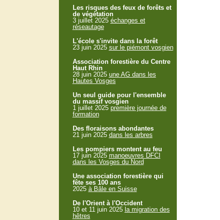
Les risques des feux de forêts et
de végétation
3 juillet 2025
échanges et
réseautage
L'école s'invite dans la forêt
23 juin 2025
sur le piémont vosgien
Association forestière du Centre
Haut Rhin
28 juin 2025
une AG dans les
Hautes Vosges
Un seul guide pour l'ensemble
du massif vosgien
1 juillet 2025
première journée de
formation
Des floraisons abondantes
21 juin 2025
dans les arbres
Les pompiers montent au feu
17 juin 2025
manoeuvres DFCI
dans les Vosges du Nord
Une association forestière qui
fête ses 100 ans
2025
à Bâle en Suisse
De l'Orient à l'Occident
10 et 11 juin 2025
la migration des
hêtres