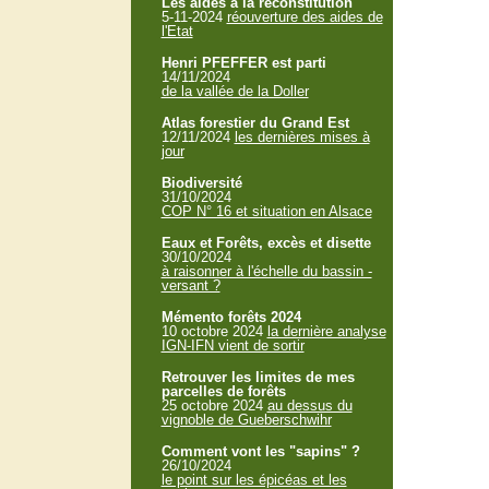
Les aides à la reconstitution
5-11-2024
réouverture des aides de
l'Etat
Henri PFEFFER est parti
14/11/2024
de la vallée de la Doller
Atlas forestier du Grand Est
12/11/2024
les dernières mises à
jour
Biodiversité
31/10/2024
COP N° 16 et situation en Alsace
Eaux et Forêts, excès et disette
30/10/2024
à raisonner à l'échelle du bassin -
versant ?
Mémento forêts 2024
10 octobre 2024
la dernière analyse
IGN-IFN vient de sortir
Retrouver les limites de mes
parcelles de forêts
25 octobre 2024
au dessus du
vignoble de Gueberschwihr
Comment vont les "sapins" ?
26/10/2024
le point sur les épicéas et les