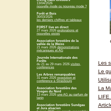
13/04/2026
nouvelle mode ou nouveau mode ?
Forêt et Bois
30/03/2026
les derniers chiffres et tableaux
FORST live en direct
27 mars 2026
explorations et
nouvelles pistes
Association forestière de la
vallée de la Weiss
21 mars 2026
démonstrations
mécaniques et AG
Journée Internationale des
Forêts
Les s
du 21 au 29 mars 2026
visites,
conférences
Le gu
Les Arbres remarquables
31 mars 2026
exposition et
Utili
conférence à Strasbourg
La M
Association forestière des
Vosges du Nord
13 mars 2026
une AG au parfum de
LIFE 
tanin
Artic
Association forestière Sundgau
et Jura alsacien