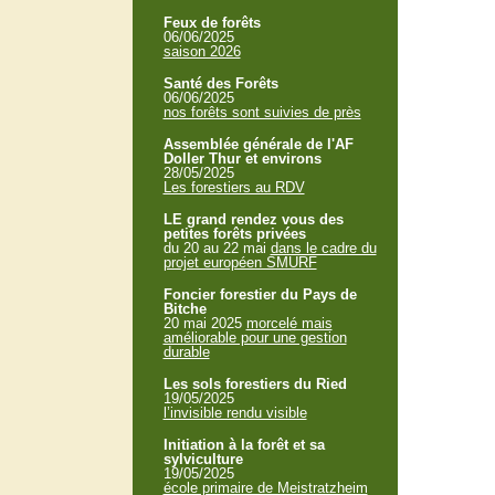
Feux de forêts
06/06/2025
saison 2026
Santé des Forêts
06/06/2025
nos forêts sont suivies de près
Assemblée générale de l'AF
Doller Thur et environs
28/05/2025
Les forestiers au RDV
LE grand rendez vous des
petites forêts privées
du 20 au 22 mai
dans le cadre du
projet européen SMURF
Foncier forestier du Pays de
Bitche
20 mai 2025
morcelé mais
améliorable pour une gestion
durable
Les sols forestiers du Ried
19/05/2025
l’invisible rendu visible
Initiation à la forêt et sa
sylviculture
19/05/2025
école primaire de Meistratzheim