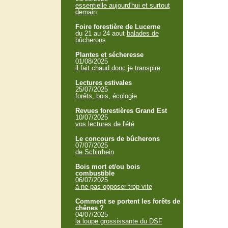
essentielle aujourd'hui et surtout
demain
Foire forestière de Lucerne
du 21 au 24 aout
balades de
bûcherons
Plantes et sécheresse
01/08/2025
il fait chaud donc je transpire
Lectures estivales
25/07/2025
forêts, bois, écologie
Revues forestières Grand Est
10/07/2025
vos lectures de l'été
Le concours de bûcherons
07/07/2025
de Schirrhein
Bois mort et/ou bois
combustible
06/07/2025
à ne pas opposer trop vite
Comment se portent les forêts de
chênes ?
04/07/2025
la loupe grossissante du DSF