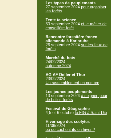
Les types de peuplements
27 septembre 2024
pour organiser
les forêts
Tente ta science
30 septembre 2024
et le métier de
conseillère forêt
Rencontre forestière franco
allemande à Karlsruhe
26 septembre 2024
sur les feux de
forêts
Marché du bois
24/09/2024
automne 2024
AG AF Doller et Thur
23/09/2024
Un rassemblement en nombre
Les jeunes peuplements
13 septembre 2024
à soigner, pour
de belles forêts
Festival de Géographie
4,5 et 6 octobre
le FIG à Saint Dié
Hivernage des scolytes
11/09/2024
où se cachent ils en hiver ?