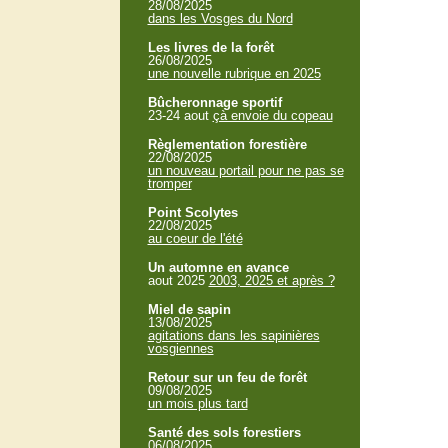
28/08/2025
dans les Vosges du Nord
Les livres de la forêt
26/08/2025
une nouvelle rubrique en 2025
Bûcheronnage sportif
23-24 aout
çà envoie du copeau
Règlementation forestière
22/08/2025
un nouveau portail pour ne pas se
tromper
Point Scolytes
22/08/2025
au coeur de l'été
Un automne en avance
aout 2025
2003, 2025 et après ?
Miel de sapin
13/08/2025
agitations dans les sapinières
vosgiennes
Retour sur un feu de forêt
09/08/2025
un mois plus tard
Santé des sols forestiers
06/08/2025