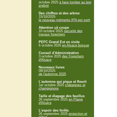
octobre 2025
à faire tomber au bon
endroit
Des chiffres et des arbres
15/10/2025
le nouveau mémento IFN est sorti
Attention çà coupe
10 octobre 2025
sécurité des
travaux forestiers
PEFC Grand Est en visite
6 octobre 2025
en Alsace bossue
Conseil d'Administration
3 octobre 2025
des Forestiers
d'Alsace
Nouveaux livres
08/10/2025
de l'automne 2025
L'automne qui pique et fleurit
1er octobre 2025
châtaignes et
champignons
Taille et élagage des feuillus
26 septembre 2025
en Plaine
d'Alsace
L'espoir des forêts
26 septembre 2025
projection et