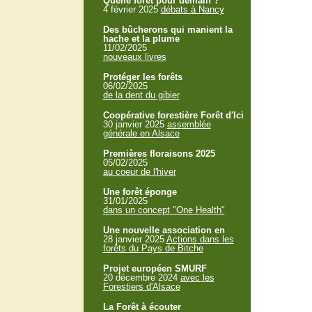
Quelle forêt pour demain ?
4 février 2025
débats à Nancy
Des bûcherons qui manient la
hache et la plume
11/02/2025
nouveaux livres
Protéger les forêts
06/02/2025
de la dent du gibier
Coopérative forestière Forêt d'Ici
30 janvier 2025
assemblée
générale en Alsace
Premières floraisons 2025
05/02/2025
au coeur de l'hiver
Une forêt éponge
31/01/2025
dans un concept "One Health"
Une nouvelle association en
28 janvier 2025
Actions dans les
forêts du Pays de Bitche
Projet européen SMURF
20 décembre 2024
avec les
Forestiers d'Alsace
La Forêt à écouter