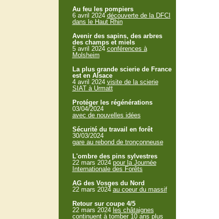
Au feu les pompiers
6 avril 2024
découverte de la DFCI
dans le Haut Rhin
Avenir des sapins, des arbres
des champs et miels
5 avril 2024
conférences à
Molsheim
La plus grande scierie de France
est en Alsace
4 avril 2024
visite de la scierie
SIAT à Urmatt
Protéger les régénérations
03/04/2024
avec de nouvelles idées
Sécurité du travail en forêt
30/03/2024
gare au rebond de tronçonneuse
L'ombre des pins sylvestres
22 mars 2024
pour la Journée
Internationale des Forêts
AG des Vosges du Nord
22 mars 2024
au coeur du massif
Retour sur coupe 4/5
22 mars 2024
les châtaignes
continuent à tomber 10 ans plus