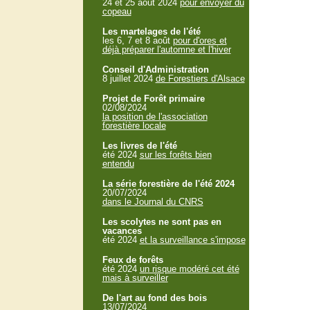
24 et 25 aout 2024
pour envoyer du
copeau
Les martelages de l'été
les 6, 7 et 8 août
pour d'ores et
déjà préparer l'automne et l'hiver
Conseil d'Administration
8 juillet 2024
de Forestiers d'Alsace
Projet de Forêt primaire
02/08/2024
la position de l'association
forestière locale
Les livres de l'été
été 2024
sur les forêts bien
entendu
La série forestière de l'été 2024
20/07/2024
dans le Journal du CNRS
Les scolytes ne sont pas en
vacances
été 2024
et la surveillance s'impose
Feux de forêts
été 2024
un risque modéré cet été
mais à surveiller
De l'art au fond des bois
13/07/2024