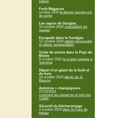
sapins
Forêt Magazine
octobre 2024
le dernier numéro est
de sortie
Les sapins de Douglas
16 octobre 2024
chatouillent les
nuages
Escapade dans le Sundgau
12 octobre 2024
arbres minuscules
et arbres remarquables
Visite de scierie dans le Pays de
Bitche
8 octobre 2024
la scierie Lejeune à
Siersthal
Départ d'un géant de la forêt et
du bois
10 octobre 2024
décès de JL
Besson
Automne = champignons
07/10/2024
comment les respecter et bien les
cueillir
Sécurité du bûcheronnage
4 octobre 2024
dans le Pays de
Hanau