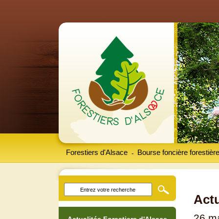
Forestiers d'Alsace
Bourse foncière forestièr
-
Actu
26 m