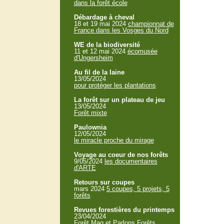
dans la forêt école
Débardage à cheval
18 et 19 mai 2024
championnat de
France dans les Vosges du Nord
WE de la biodiversité
11 et 12 mai 2024
écomusée
d'Ungersheim
Au fil de la laine
13/05/2024
pour protéger les plantations
La forêt sur un plateau de jeu
13/05/2024
Forêt mixte
Paulownia
12/05/2024
le miracle proche du mirage
Voyage au coeur de nos forêts
9/05/2024
les documentaires
d'ARTE
Retours sur coupes
mars 2024
5 coupes, 5 projets, 5
forêts
Revues forestières du printemps
23/04/2024
Forêt Mag et Parlons Forêts