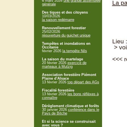
6 mars 2026
une grande assemblée
La pa
générale
Des tiques et des citoyens
10/03/2026
la saison redémarre
Renouvellement forestier
25/02/2026
réouverture du guichet unique
Lieu 
Tempêtes et inondations en
> voi
Occitanie
février 2026
la tempête Nils
<<<
r
La saison du martelage
20 février 2026
exercice de
marteaux à Mutzig
Association forestière Piémont
Plaine d'Alsace
13 février 2026
top départ des AGs
Fiscalité forestière
13 février 2026
les bons réflèxes à
connaître
Dérèglement climatique et forêts
30 janvier 2026
conférence dans le
Pays de Bitche
Et si la science se construisait
avec vous ?