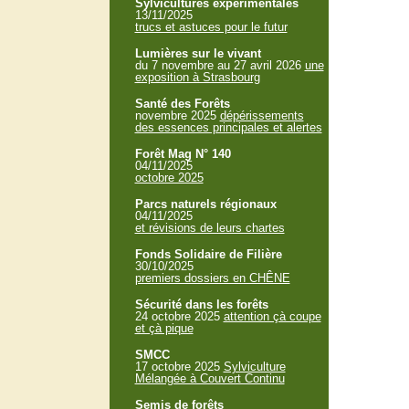
Sylvicultures expérimentales
13/11/2025
trucs et astuces pour le futur
Lumières sur le vivant
du 7 novembre au 27 avril 2026
une
exposition à Strasbourg
Santé des Forêts
novembre 2025
dépérissements
des essences principales et alertes
Forêt Mag N° 140
04/11/2025
octobre 2025
Parcs naturels régionaux
04/11/2025
et révisions de leurs chartes
Fonds Solidaire de Filière
30/10/2025
premiers dossiers en CHÊNE
Sécurité dans les forêts
24 octobre 2025
attention çà coupe
et çà pique
SMCC
17 octobre 2025
Sylviculture
Mélangée à Couvert Continu
Semis de forêts