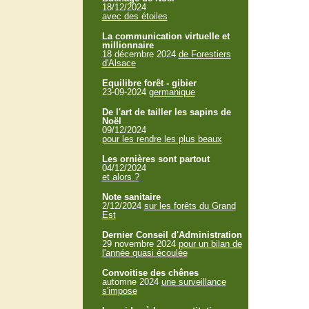
18/12/2024
avec des étoiles
La communication virtuelle et
millionnaire
18 décembre 2024
de Forestiers
d'Alsace
Equilibre forêt - gibier
23-09-2024
germanique
De l'art de tailler les sapins de
Noël
09/12/2024
pour les rendre les plus beaux
Les ornières sont partout
04/12/2024
et alors ?
Note sanitaire
2/12/2024
sur les forêts du Grand
Est
Dernier Conseil d'Administration
29 novembre 2024
pour un bilan de
l'année quasi écoulée
Convoitise des chênes
automne 2024
une surveillance
s'impose