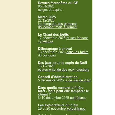
Revues forestières du GE
06/01/2026
neiges et sapins
Meteo 2025
22/12/2025
les températures grimpent
doucement mais sûrement
Le Chant des forêts
17 décembre 2025
et ses frissons
sylvestres
Débusquage à cheval
13 décembre 2025
dans les forêts
du Sundgau
Des jeux sous le sapin de Noël
15/12/2025
et bien entendu des jeux forestiers
Conseil d'Administration
5 décembre 2025
le dernier de 2025
Dans quelle mesure la filière
forêt - bois peut elle tempérer le
climat ?
le 10 décembre 2025
conférence
Les explorateurs du futur
19 et 20 novembre
Forest Innov