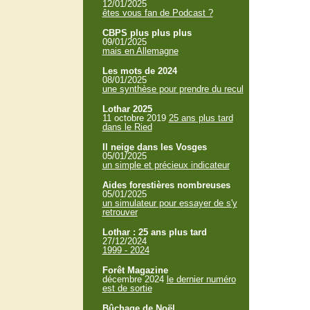
12/01/2025
êtes vous fan de Podcast ?
CBPS plus plus plus
09/01/2025
mais en Allemagne
Les mots de 2024
08/01/2025
une synthèse pour prendre du recul
Lothar 2025
11 octobre 2019
25 ans plus tard
dans le Ried
Il neige dans les Vosges
05/01/2025
un simple et précieux indicateur
Aides forestières nombreuses
05/01/2025
un simulateur pour essayer de s'y
retrouver
Lothar : 25 ans plus tard
27/12/2024
1999 - 2024
Forêt Magazine
décembre 2024
le dernier numéro
est de sortie
Bûchage de Noël