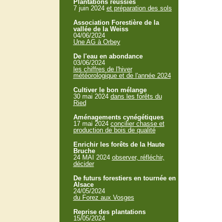
Plantations réussies
7 juin 2024
et préparation des sols
Association Forestière de la
vallée de la Weiss
04/06/2024
Une AG à Orbey
De l'eau en abondance
03/06/2024
les chiffres de l'hiver
météorologique et de l'année 2024
Cultiver le bon mélange
30 mai 2024
dans les forêts du
Ried
Aménagements cynégétiques
17 mai 2024
concilier chasse et
production de bois de qualité
Enrichir les forêts de la Haute
Bruche
24 MAI 2024
observer, réfléchir,
décider
De futurs forestiers en tournée en
Alsace
24/05/2024
du Forez aux Vosges
Reprise des plantations
15/05/2024