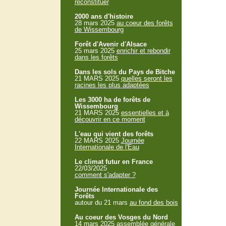
reconstituer
2000 ans d'histoire
28 mars 2025
au coeur des forêts
de Wissembourg
Forêt d'Avenir d'Alsace
25 mars 2025
enrichir et rebondir
dans les forêts
Dans les sols du Pays de Bitche
21 MARS 2025
quelles seront les
racines les plus adaptées
Les 3000 ha de forêts de
Wissembourg
21 MARS 2025
essentielles et à
découvrir en ce moment
L'eau qui vient des forêts
22 MARS 2025
Journée
Internationale de l'Eau
Le climat futur en France
22/03/2025
comment s'adapter ?
Journée Internationale des
Forêts
autour du 21 mars
au fond des bois
Au coeur des Vosges du Nord
14 mars 2025
assemblée générale