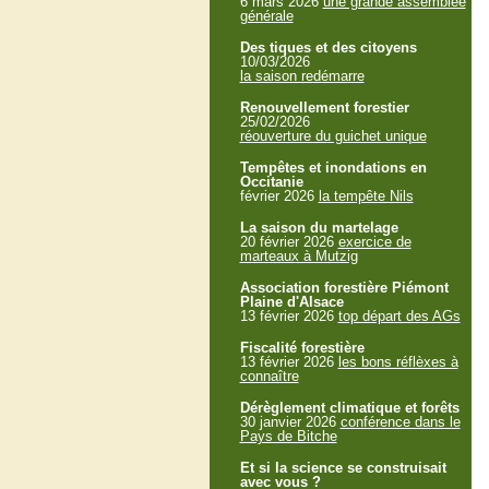
6 mars 2026
une grande assemblée
générale
Des tiques et des citoyens
10/03/2026
la saison redémarre
Renouvellement forestier
25/02/2026
réouverture du guichet unique
Tempêtes et inondations en
Occitanie
février 2026
la tempête Nils
La saison du martelage
20 février 2026
exercice de
marteaux à Mutzig
Association forestière Piémont
Plaine d'Alsace
13 février 2026
top départ des AGs
Fiscalité forestière
13 février 2026
les bons réflèxes à
connaître
Dérèglement climatique et forêts
30 janvier 2026
conférence dans le
Pays de Bitche
Et si la science se construisait
avec vous ?