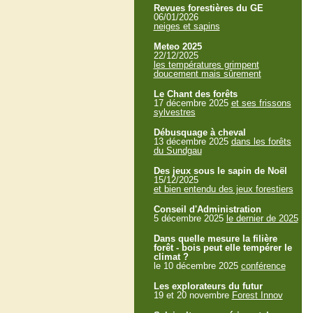
Revues forestières du GE
06/01/2026
neiges et sapins
Meteo 2025
22/12/2025
les températures grimpent
doucement mais sûrement
Le Chant des forêts
17 décembre 2025
et ses frissons
sylvestres
Débusquage à cheval
13 décembre 2025
dans les forêts
du Sundgau
Des jeux sous le sapin de Noël
15/12/2025
et bien entendu des jeux forestiers
Conseil d'Administration
5 décembre 2025
le dernier de 2025
Dans quelle mesure la filière
forêt - bois peut elle tempérer le
climat ?
le 10 décembre 2025
conférence
Les explorateurs du futur
19 et 20 novembre
Forest Innov