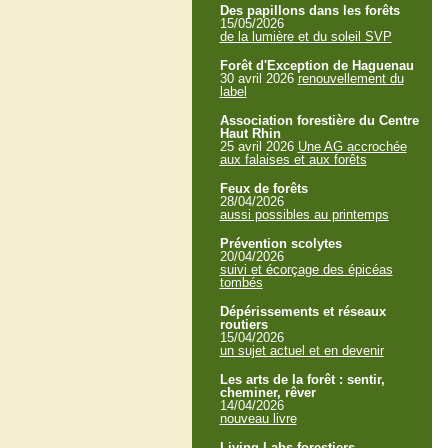
Des papillons dans les forêts
15/05/2026
de la lumière et du soleil SVP
Forêt d'Exception de Haguenau
30 avril 2026
renouvellement du
label
Association forestière du Centre
Haut Rhin
25 avril 2026
Une AG accrochée
aux falaises et aux forêts
Feux de forêts
28/04/2026
aussi possibles au printemps
Prévention scolytes
20/04/2026
suivi et écorçage des épicéas
tombés
Dépérissements et réseaux
routiers
15/04/2026
un sujet actuel et en devenir
Les arts de la forêt : sentir,
cheminer, rêver
14/04/2026
nouveau livre
Living Labs forestiers