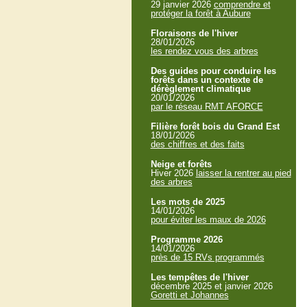
29 janvier 2026
comprendre et
protéger la forêt à Aubure
Floraisons de l'hiver
28/01/2026
les rendez vous des arbres
Des guides pour conduire les
forêts dans un contexte de
dérèglement climatique
20/01/2026
par le réseau RMT AFORCE
Filière forêt bois du Grand Est
18/01/2026
des chiffres et des faits
Neige et forêts
Hiver 2026
laisser la rentrer au pied
des arbres
Les mots de 2025
14/01/2026
pour éviter les maux de 2026
Programme 2026
14/01/2026
près de 15 RVs programmés
Les tempêtes de l'hiver
décembre 2025 et janvier 2026
Goretti et Johannes