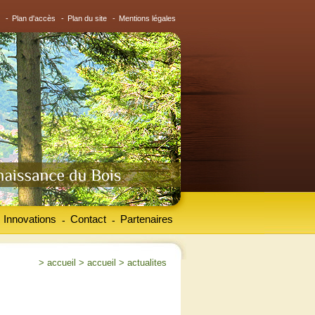
-
Plan d'accès
-
Plan du site
-
Mentions légales
Innovations
Contact
Partenaires
-
-
>
accueil
>
accueil
>
actualites