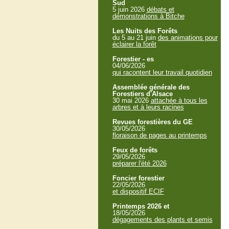
Sud
5 juin 2026
débats et
démonstrations à Bitche
Les Nuits des Forêts
du 5 au 21 juin
des animations pour
éclairer la forêt
Forestier - es
04/06/2026
qui racontent leur travail quotidien
Assemblée générale des
Forestiers d'Alsace
30 mai 2026
attachée à tous les
arbres et à leurs racines
Revues forestières du GE
30/05/2026
floraison de pages au printemps
Feux de forêts
29/05/2026
préparer l'été 2026
Foncier forestier
22/05/2026
et dispositif ECIF
Printemps 2026 et
18/05/2026
dégagements des plants et semis