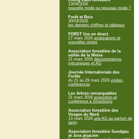
13/04/2026
nouvelle mode ou nouveau mode ?
Forêt et Bois
30/03/2026
les derniers chiffres et tableaux
FORST live en direct
27 mars 2026
explorations et
nouvelles pistes
Association forestière de la
vallée de la Weiss
21 mars 2026
démonstrations
mécaniques et AG
Journée Internationale des
Forêts
du 21 au 29 mars 2026
visites,
conférences
Les Arbres remarquables
31 mars 2026
exposition et
conférence à Strasbourg
Association forestière des
Vosges du Nord
13 mars 2026
une AG au parfum de
tanin
Association forestière Sundgau
et Jura alsacien