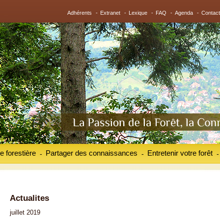
Adhérents
-
Extranet
-
Lexique
-
FAQ
-
Agenda
-
Contact
e forestière
Partager des connaissances
Entretenir votre forêt
-
-
-
Actualites
juillet 2019