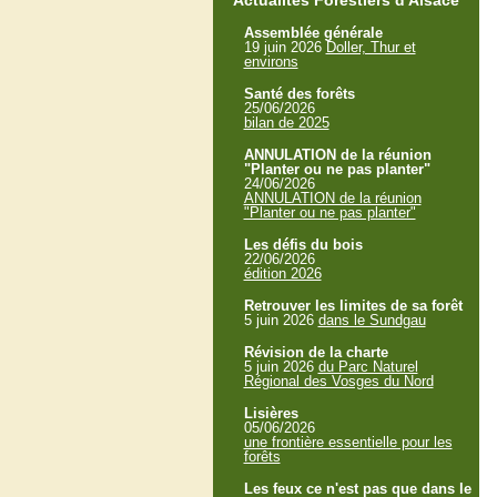
Actualités Forestiers d'Alsace
Assemblée générale
19 juin 2026
Doller, Thur et
environs
Santé des forêts
25/06/2026
bilan de 2025
ANNULATION de la réunion
"Planter ou ne pas planter"
24/06/2026
ANNULATION de la réunion
"Planter ou ne pas planter"
Les défis du bois
22/06/2026
édition 2026
Retrouver les limites de sa forêt
5 juin 2026
dans le Sundgau
Révision de la charte
5 juin 2026
du Parc Naturel
Régional des Vosges du Nord
Lisières
05/06/2026
une frontière essentielle pour les
forêts
Les feux ce n'est pas que dans le