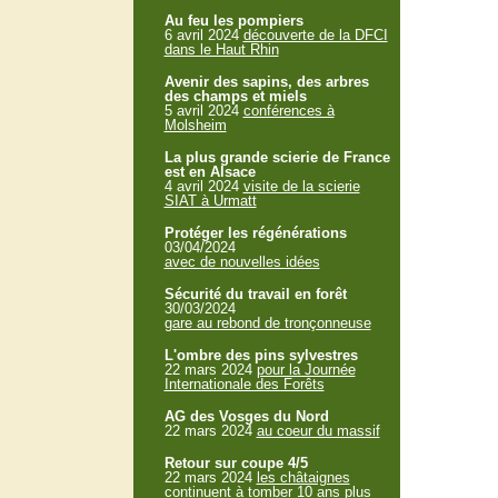
Au feu les pompiers
6 avril 2024
découverte de la DFCI
dans le Haut Rhin
Avenir des sapins, des arbres
des champs et miels
5 avril 2024
conférences à
Molsheim
La plus grande scierie de France
est en Alsace
4 avril 2024
visite de la scierie
SIAT à Urmatt
Protéger les régénérations
03/04/2024
avec de nouvelles idées
Sécurité du travail en forêt
30/03/2024
gare au rebond de tronçonneuse
L'ombre des pins sylvestres
22 mars 2024
pour la Journée
Internationale des Forêts
AG des Vosges du Nord
22 mars 2024
au coeur du massif
Retour sur coupe 4/5
22 mars 2024
les châtaignes
continuent à tomber 10 ans plus