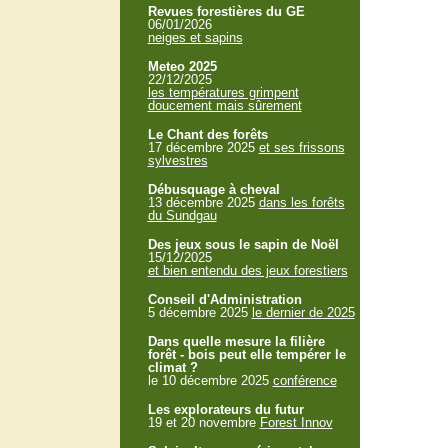
Revues forestières du GE
06/01/2026
neiges et sapins
Meteo 2025
22/12/2025
les températures grimpent
doucement mais sûrement
Le Chant des forêts
17 décembre 2025
et ses frissons
sylvestres
Débusquage à cheval
13 décembre 2025
dans les forêts
du Sundgau
Des jeux sous le sapin de Noël
15/12/2025
et bien entendu des jeux forestiers
Conseil d'Administration
5 décembre 2025
le dernier de 2025
Dans quelle mesure la filière
forêt - bois peut elle tempérer le
climat ?
le 10 décembre 2025
conférence
Les explorateurs du futur
19 et 20 novembre
Forest Innov