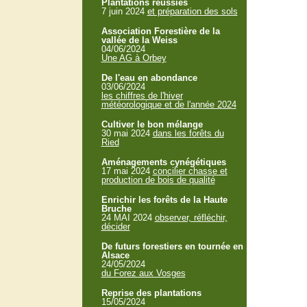
Plantations réussies
7 juin 2024
et préparation des sols
Association Forestière de la
vallée de la Weiss
04/06/2024
Une AG à Orbey
De l'eau en abondance
03/06/2024
les chiffres de l'hiver
météorologique et de l'année 2024
Cultiver le bon mélange
30 mai 2024
dans les forêts du
Ried
Aménagements cynégétiques
17 mai 2024
concilier chasse et
production de bois de qualité
Enrichir les forêts de la Haute
Bruche
24 MAI 2024
observer, réfléchir,
décider
De futurs forestiers en tournée en
Alsace
24/05/2024
du Forez aux Vosges
Reprise des plantations
15/05/2024