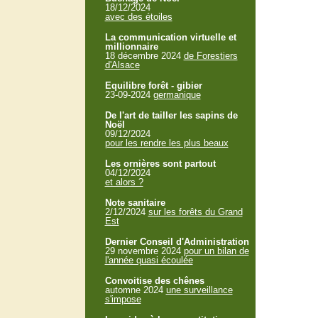
18/12/2024
avec des étoiles
La communication virtuelle et
millionnaire
18 décembre 2024
de Forestiers
d'Alsace
Equilibre forêt - gibier
23-09-2024
germanique
De l'art de tailler les sapins de
Noël
09/12/2024
pour les rendre les plus beaux
Les ornières sont partout
04/12/2024
et alors ?
Note sanitaire
2/12/2024
sur les forêts du Grand
Est
Dernier Conseil d'Administration
29 novembre 2024
pour un bilan de
l'année quasi écoulée
Convoitise des chênes
automne 2024
une surveillance
s'impose