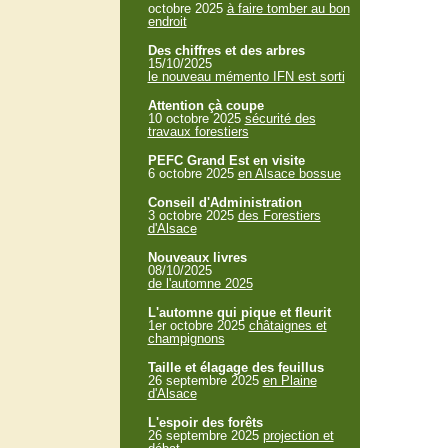
octobre 2025
à faire tomber au bon
endroit
Des chiffres et des arbres
15/10/2025
le nouveau mémento IFN est sorti
Attention çà coupe
10 octobre 2025
sécurité des
travaux forestiers
PEFC Grand Est en visite
6 octobre 2025
en Alsace bossue
Conseil d'Administration
3 octobre 2025
des Forestiers
d'Alsace
Nouveaux livres
08/10/2025
de l'automne 2025
L'automne qui pique et fleurit
1er octobre 2025
châtaignes et
champignons
Taille et élagage des feuillus
26 septembre 2025
en Plaine
d'Alsace
L'espoir des forêts
26 septembre 2025
projection et