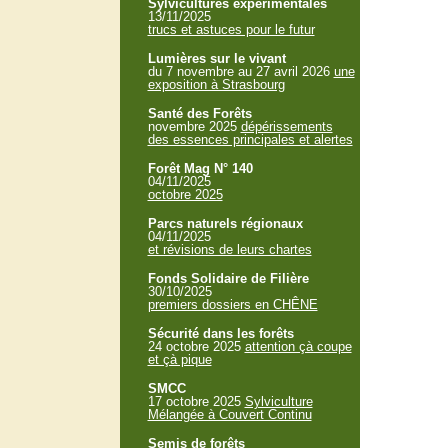
Sylvicultures expérimentales
13/11/2025
trucs et astuces pour le futur
Lumières sur le vivant
du 7 novembre au 27 avril 2026
une
exposition à Strasbourg
Santé des Forêts
novembre 2025
dépérissements
des essences principales et alertes
Forêt Mag N° 140
04/11/2025
octobre 2025
Parcs naturels régionaux
04/11/2025
et révisions de leurs chartes
Fonds Solidaire de Filière
30/10/2025
premiers dossiers en CHÊNE
Sécurité dans les forêts
24 octobre 2025
attention çà coupe
et çà pique
SMCC
17 octobre 2025
Sylviculture
Mélangée à Couvert Continu
Semis de forêts