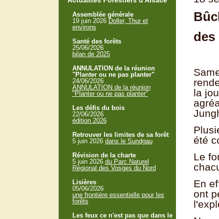
Actualités Forestiers d'Alsace
Bûc
Assemblée générale
19 juin 2026
Doller, Thur et
environs
des 
Santé des forêts
25/06/2026
bilan de 2025
ANNULATION de la réunion
Samed
"Planter ou ne pas planter"
rende
24/06/2026
ANNULATION de la réunion
la jo
"Planter ou ne pas planter"
agréa
Les défis du bois
Jungh
22/06/2026
édition 2026
Plusi
Retrouver les limites de sa forêt
été c
5 juin 2026
dans le Sundgau
Le fo
Révision de la charte
5 juin 2026
du Parc Naturel
chacu
Régional des Vosges du Nord
En ef
Lisières
05/06/2026
ont 
une frontière essentielle pour les
forêts
l'expl
Les feux ce n'est pas que dans le