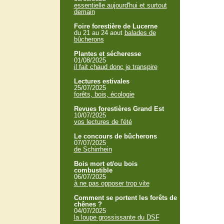
essentielle aujourd'hui et surtout
demain
Foire forestière de Lucerne
du 21 au 24 aout
balades de
bûcherons
Plantes et sécheresse
01/08/2025
il fait chaud donc je transpire
Lectures estivales
25/07/2025
forêts, bois, écologie
Revues forestières Grand Est
10/07/2025
vos lectures de l'été
Le concours de bûcherons
07/07/2025
de Schirrhein
Bois mort et/ou bois
combustible
06/07/2025
à ne pas opposer trop vite
Comment se portent les forêts de
chênes ?
04/07/2025
la loupe grossissante du DSF