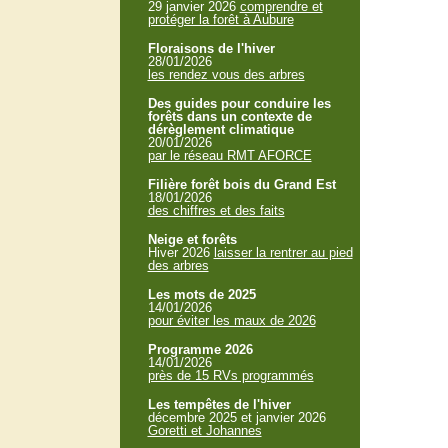
29 janvier 2026
comprendre et
protéger la forêt à Aubure
Floraisons de l'hiver
28/01/2026
les rendez vous des arbres
Des guides pour conduire les
forêts dans un contexte de
dérèglement climatique
20/01/2026
par le réseau RMT AFORCE
Filière forêt bois du Grand Est
18/01/2026
des chiffres et des faits
Neige et forêts
Hiver 2026
laisser la rentrer au pied
des arbres
Les mots de 2025
14/01/2026
pour éviter les maux de 2026
Programme 2026
14/01/2026
près de 15 RVs programmés
Les tempêtes de l'hiver
décembre 2025 et janvier 2026
Goretti et Johannes