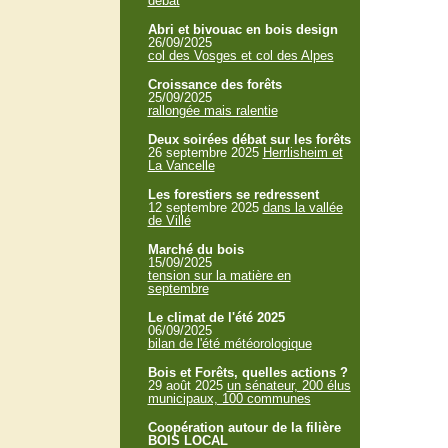
débat
Abri et bivouac en bois design
26/09/2025
col des Vosges et col des Alpes
Croissance des forêts
25/09/2025
rallongée mais ralentie
Deux soirées débat sur les forêts
26 septembre 2025
Herrlisheim et
La Vancelle
Les forestiers se redressent
12 septembre 2025
dans la vallée
de Villé
Marché du bois
15/09/2025
tension sur la matière en
septembre
Le climat de l'été 2025
06/09/2025
bilan de l'été météorologique
Bois et Forêts, quelles actions ?
29 août 2025
un sénateur, 200 élus
municipaux, 100 communes
Coopération autour de la filière
BOIS LOCAL