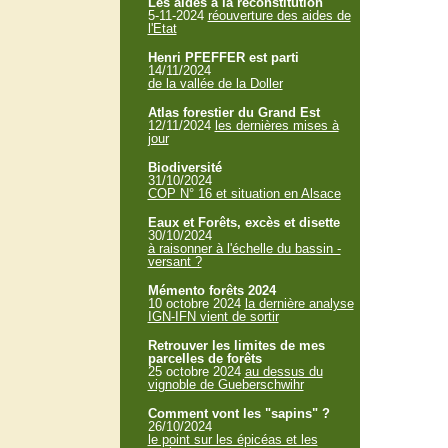
Les aides à la reconstitution
5-11-2024
réouverture des aides de
l'Etat
Henri PFEFFER est parti
14/11/2024
de la vallée de la Doller
Atlas forestier du Grand Est
12/11/2024
les dernières mises à
jour
Biodiversité
31/10/2024
COP N° 16 et situation en Alsace
Eaux et Forêts, excès et disette
30/10/2024
à raisonner à l'échelle du bassin -
versant ?
Mémento forêts 2024
10 octobre 2024
la dernière analyse
IGN-IFN vient de sortir
Retrouver les limites de mes
parcelles de forêts
25 octobre 2024
au dessus du
vignoble de Gueberschwihr
Comment vont les "sapins" ?
26/10/2024
le point sur les épicéas et les