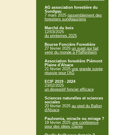
AG association forestière du
Sundgau
7 mars 2025
rassemblement des
forestiers sundgauviens
Marché du bois
12/03/2025
du printemps 2025
Bourse Foncière Forestière
27 février 2025
un sujet qui fait
venir du monde à Pfaffenheim
Association forestière Piémont
Plaine d'Alsace
21 février 2025
une grande soirée
réussie pour l'AG
ECIF 2019 - 2024
23/02/2025
un dispositif foncier efficace
Sciences naturelles et sciences
sociales
20 février 2025
au pied du Ballon
d'Alsace
Paulownia, miracle ou mirage ?
19 février 2025
une conférence
pour des idées claires