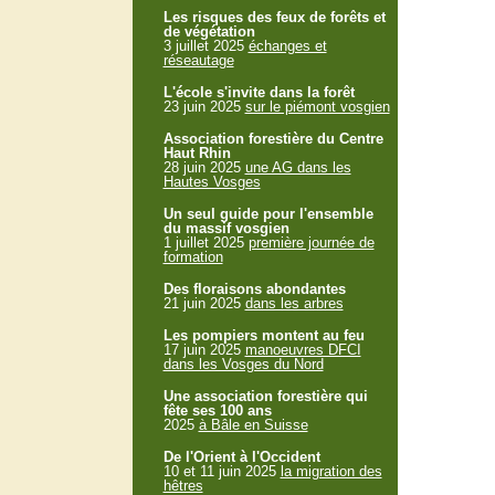
Les risques des feux de forêts et
de végétation
3 juillet 2025
échanges et
réseautage
L'école s'invite dans la forêt
23 juin 2025
sur le piémont vosgien
Association forestière du Centre
Haut Rhin
28 juin 2025
une AG dans les
Hautes Vosges
Un seul guide pour l'ensemble
du massif vosgien
1 juillet 2025
première journée de
formation
Des floraisons abondantes
21 juin 2025
dans les arbres
Les pompiers montent au feu
17 juin 2025
manoeuvres DFCI
dans les Vosges du Nord
Une association forestière qui
fête ses 100 ans
2025
à Bâle en Suisse
De l'Orient à l'Occident
10 et 11 juin 2025
la migration des
hêtres