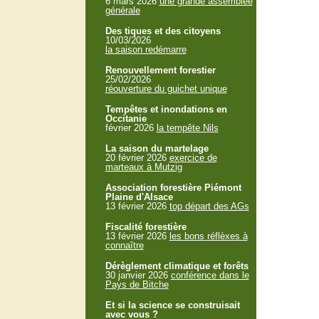
6 mars 2026
une grande assemblée
générale
Des tiques et des citoyens
10/03/2026
la saison redémarre
Renouvellement forestier
25/02/2026
réouverture du guichet unique
Tempêtes et inondations en
Occitanie
février 2026
la tempête Nils
La saison du martelage
20 février 2026
exercice de
marteaux à Mutzig
Association forestière Piémont
Plaine d'Alsace
13 février 2026
top départ des AGs
Fiscalité forestière
13 février 2026
les bons réflèxes à
connaître
Dérèglement climatique et forêts
30 janvier 2026
conférence dans le
Pays de Bitche
Et si la science se construisait
avec vous ?