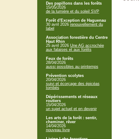
Des papillons dans les forêts
15/05/2026
de la lumière et du soleil SVP
Forêt d'Exception de Haguenau
30 avril 2026
renouvellement du
label
Association forestière du Centre
Haut Rhin
25 avril 2026
Une AG accrochée
aux falaises et aux forêts
Feux de forêts
28/04/2026
aussi possibles au printemps
Prévention scolytes
20/04/2026
suivi et écorçage des épicéas
tombés
Dépérissements et réseaux
routiers
15/04/2026
un sujet actuel et en devenir
Les arts de la forêt : sentir,
cheminer, rêver
14/04/2026
nouveau livre
Living Labs forestiers