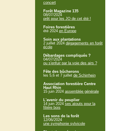
concert
Forêt Magazine 135
08/07/2024
prêt pour les JO de cet été !
Foires forestières
été 2024
en Europe
Soin aux plantations
2 juillet 2024
dégagements en forêt
école
Débardages compliqués ?
04/07/2024
ou s'enfuir par la voie des airs ?
Fête des bûcherons
les 5,6 et 7 juillet
de Schirrhein
Association forestière Centre
Haut Rhin
15 juin 2024
assemblée générale
L'avenir du peuplier
14 juin 2024
ses atouts pour la
filière bois
Les sons de la forêt
12/06/2024
une symphonie sylvicole