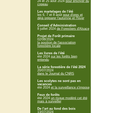
24 et 25 aout 2024
pour envoyer du
copeau
Les martelages de l'été
les 6, 7 et 8 août
pour d'ores et
déjà préparer l'automne et l'hiver
Conseil d'Administration
8 juillet 2024
de Forestiers d'Alsace
Projet de Forêt primaire
02/08/2024
la position de l'association
forestière locale
Les livres de l'été
été 2024
sur les forêts bien
entendu
La série forestière de l'été 2024
20/07/2024
dans le Journal du CNRS
Les scolytes ne sont pas en
vacances
été 2024
et la surveillance s'impose
Feux de forêts
été 2024
un risque modéré cet été
mais à surveiller
De l'art au fond des bois
13/07/2024