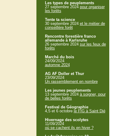
Les types de peuplements
27 septembre 2024
pour organiser
les forêts
Tente ta science
30 septembre 2024
et le métier de
conseillère forêt
Rencontre forestière franco
allemande à Karlsruhe
26 septembre 2024
sur les feux de
forêts
Marché du bois
24/09/2024
automne 2024
AG AF Doller et Thur
23/09/2024
Un rassemblement en nombre
Les jeunes peuplements
13 septembre 2024
à soigner, pour
de belles forêts
Festival de Géographie
4,5 et 6 octobre
le FIG à Saint Dié
Hivernage des scolytes
11/09/2024
où se cachent ils en hiver ?