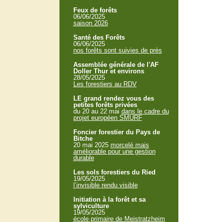
Feux de forêts
06/06/2025
saison 2026
Santé des Forêts
06/06/2025
nos forêts sont suivies de près
Assemblée générale de l'AF
Doller Thur et environs
28/05/2025
Les forestiers au RDV
LE grand rendez vous des
petites forêts privées
du 20 au 22 mai
dans le cadre du
projet européen SMURF
Foncier forestier du Pays de
Bitche
20 mai 2025
morcelé mais
améliorable pour une gestion
durable
Les sols forestiers du Ried
19/05/2025
l’invisible rendu visible
Initiation à la forêt et sa
sylviculture
19/05/2025
école primaire de Meistratzheim