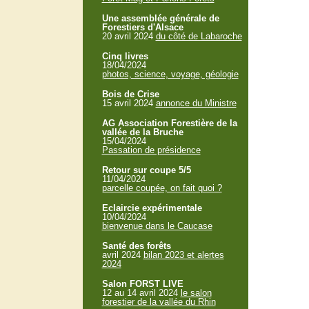
Une assemblée générale de
Forestiers d'Alsace
20 avril 2024
du côté de Labaroche
Cinq livres
18/04/2024
photos, science, voyage, géologie
Bois de Crise
15 avril 2024
annonce du Ministre
AG Association Forestière de la
vallée de la Bruche
15/04/2024
Passation de présidence
Retour sur coupe 5/5
11/04/2024
parcelle coupée, on fait quoi ?
Eclaircie expérimentale
10/04/2024
bienvenue dans le Caucase
Santé des forêts
avril 2024
bilan 2023 et alertes
2024
Salon FORST LIVE
12 au 14 avril 2024
le salon
forestier de la vallée du Rhin