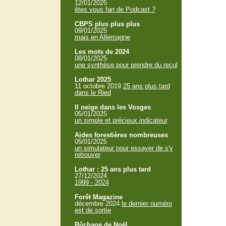
12/01/2025
êtes vous fan de Podcast ?
CBPS plus plus plus
09/01/2025
mais en Allemagne
Les mots de 2024
08/01/2025
une synthèse pour prendre du recul
Lothar 2025
11 octobre 2019
25 ans plus tard
dans le Ried
Il neige dans les Vosges
05/01/2025
un simple et précieux indicateur
Aides forestières nombreuses
05/01/2025
un simulateur pour essayer de s'y
retrouver
Lothar : 25 ans plus tard
27/12/2024
1999 - 2024
Forêt Magazine
décembre 2024
le dernier numéro
est de sortie
Bûchage de Noël