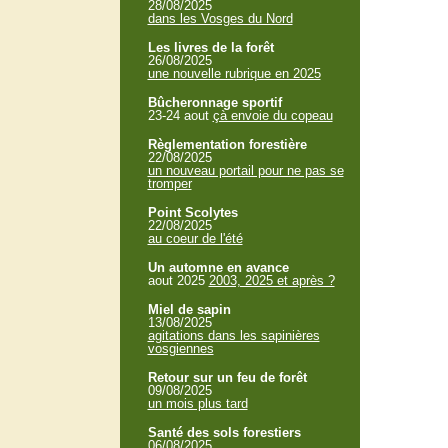
28/08/2025
dans les Vosges du Nord
Les livres de la forêt
26/08/2025
une nouvelle rubrique en 2025
Bûcheronnage sportif
23-24 aout
çà envoie du copeau
Règlementation forestière
22/08/2025
un nouveau portail pour ne pas se
tromper
Point Scolytes
22/08/2025
au coeur de l'été
Un automne en avance
aout 2025
2003, 2025 et après ?
Miel de sapin
13/08/2025
agitations dans les sapinières
vosgiennes
Retour sur un feu de forêt
09/08/2025
un mois plus tard
Santé des sols forestiers
06/08/2025