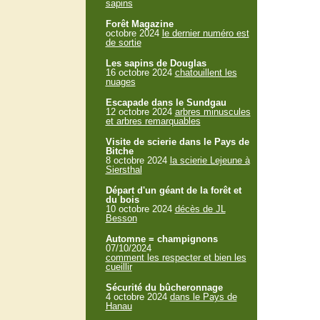
sapins
Forêt Magazine
octobre 2024
le dernier numéro est
de sortie
Les sapins de Douglas
16 octobre 2024
chatouillent les
nuages
Escapade dans le Sundgau
12 octobre 2024
arbres minuscules
et arbres remarquables
Visite de scierie dans le Pays de
Bitche
8 octobre 2024
la scierie Lejeune à
Siersthal
Départ d'un géant de la forêt et
du bois
10 octobre 2024
décès de JL
Besson
Automne = champignons
07/10/2024
comment les respecter et bien les
cueillir
Sécurité du bûcheronnage
4 octobre 2024
dans le Pays de
Hanau