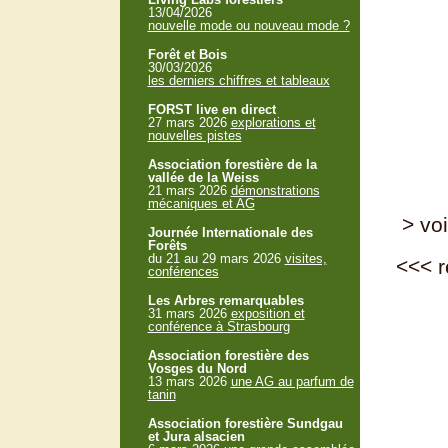
13/04/2026
nouvelle mode ou nouveau mode ?
Forêt et Bois
30/03/2026
les derniers chiffres et tableaux
FORST live en direct
27 mars 2026
explorations et
nouvelles pistes
Association forestière de la
vallée de la Weiss
21 mars 2026
démonstrations
mécaniques et AG
> voi
Journée Internationale des
Forêts
du 21 au 29 mars 2026
visites,
<<<
r
conférences
Les Arbres remarquables
31 mars 2026
exposition et
conférence à Strasbourg
Association forestière des
Vosges du Nord
13 mars 2026
une AG au parfum de
tanin
Association forestière Sundgau
et Jura alsacien