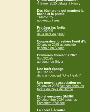
Quelle forêt pour demain ?
4 février 2025
débats à Nancy
Des bûcherons qui manient la
hache et la plume
11/02/2025
nouveaux livres
Protéger les forêts
06/02/2025
de la dent du gibier
Coopérative forestière Forêt d'Ici
30 janvier 2025
assemblée
générale en Alsace
Premières floraisons 2025
05/02/2025
au coeur de l'hiver
Une forêt éponge
31/01/2025
dans un concept "One Health"
Une nouvelle association en
28 janvier 2025
Actions dans les
forêts du Pays de Bitche
Projet européen SMURF
20 décembre 2024
avec les
Forestiers d'Alsace
La Forêt à écouter