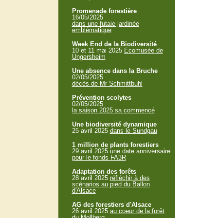
Promenade forestière
16/05/2025
dans une futaie jardinée
emblématique
Week End de la Biodiversité
10 et 11 mai 2025
Ecomusée de
Ungersheim
Une absence dans la Bruche
02/05/2025
décès de Mr Schmittbuhl
Prévention scolytes
02/05/2025
la saison 2025 sa commencé
Une biodiversité dynamique
25 avril 2025
dans le Sundgau
1 million de plants forestiers
29 avril 2025
une date anniversaire
pour le fonds FA3R
Adaptation des forêts
28 avril 2025
réfléchir à des
scénarios au pied du Ballon
d'Alsace
AG des forestiers d'Alsace
26 avril 2025
au coeur de la forêt
du Mollberg