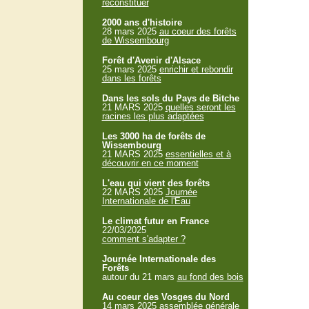
reconstituer
2000 ans d'histoire
28 mars 2025
au coeur des forêts
de Wissembourg
Forêt d'Avenir d'Alsace
25 mars 2025
enrichir et rebondir
dans les forêts
Dans les sols du Pays de Bitche
21 MARS 2025
quelles seront les
racines les plus adaptées
Les 3000 ha de forêts de
Wissembourg
21 MARS 2025
essentielles et à
découvrir en ce moment
L'eau qui vient des forêts
22 MARS 2025
Journée
Internationale de l'Eau
Le climat futur en France
22/03/2025
comment s'adapter ?
Journée Internationale des
Forêts
autour du 21 mars
au fond des bois
Au coeur des Vosges du Nord
14 mars 2025
assemblée générale