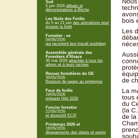
Nous 
Sud
5 juin 2026
débats et
techn
démonstrations à Bitche
avons
Les Nuits des Forêts
bois 
du 5 au 21 juin
des animations pour
éclairer la forêt
Les d
Forestier - es
débar
04/06/2026
néces
qui racontent leur travail quotidien
Assemblée générale des
Aussi
Forestiers d'Alsace
conna
30 mai 2026
attachée à tous les
arbres et à leurs racines
protè
équip
Revues forestières du GE
30/05/2026
de ch
floraison de pages au printemps
La ma
Feux de forêts
29/05/2026
tous 
préparer l'été 2026
du Ce
Foncier forestier
(la C
22/05/2026
et dispositif ECIF
de la
Chamb
Printemps 2026 et
18/05/2026
prend
dégagements des plants et semis
souha