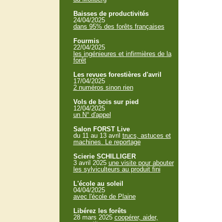
Baisses de productivités
24/04/2025
dans 95% des forêts françaises
Fourmis
22/04/2025
les ingénieures et infirmières de la
forêt
Les revues forestières d'avril
17/04/2025
2 numéros sinon rien
Vols de bois sur pied
12/04/2025
un N° d'appel
Salon FORST Live
du 11 au 13 avril
trucs, astuces et
machines. Le reportage
Scierie SCHILLIGER
3 avril 2025
une visite pour abouter
les sylviculteurs au produit fini
L'école au soleil
04/04/2025
avec l'école de Plaine
Libérez les forêts
28 mars 2025
coopérer, aider,