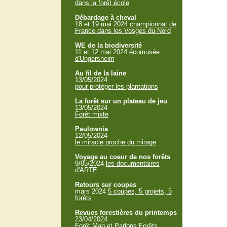
dans la forêt école
Débardage à cheval
18 et 19 mai 2024
championnat de
France dans les Vosges du Nord
WE de la biodiversité
11 et 12 mai 2024
écomusée
d'Ungersheim
Au fil de la laine
13/05/2024
pour protéger les plantations
La forêt sur un plateau de jeu
13/05/2024
Forêt mixte
Paulownia
12/05/2024
le miracle proche du mirage
Voyage au coeur de nos forêts
9/05/2024
les documentaires
d'ARTE
Retours sur coupes
mars 2024
5 coupes, 5 projets, 5
forêts
Revues forestières du printemps
23/04/2024
Forêt Mag et Parlons Forêts