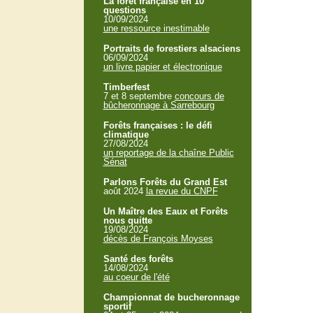
La forêt française en 10
questions
10/09/2024
une ressource inestimable
Portraits de forestiers alsaciens
06/09/2024
un livre papier et électronique
Timberfest
7 et 8 septembre
concours de
bûcheronnage à Sarrebourg
Forêts françaises : le défi
climatique
27/08/2024
un reportage de la chaîne Public
Sénat
Parlons Forêts du Grand Est
août 2024
la revue du CNPF
Un Maître des Eaux et Forêts
nous quitte
19/08/2024
décès de François Moyses
Santé des forêts
14/08/2024
au coeur de l'été
Championnat de bucheronnage
sportif