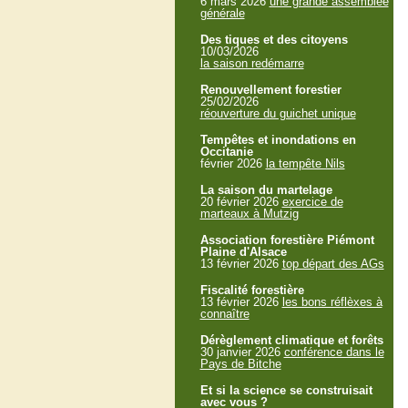
6 mars 2026
une grande assemblée
générale
Des tiques et des citoyens
10/03/2026
la saison redémarre
Renouvellement forestier
25/02/2026
réouverture du guichet unique
Tempêtes et inondations en
Occitanie
février 2026
la tempête Nils
La saison du martelage
20 février 2026
exercice de
marteaux à Mutzig
Association forestière Piémont
Plaine d'Alsace
13 février 2026
top départ des AGs
Fiscalité forestière
13 février 2026
les bons réflèxes à
connaître
Dérèglement climatique et forêts
30 janvier 2026
conférence dans le
Pays de Bitche
Et si la science se construisait
avec vous ?