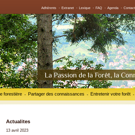
Adhérents
-
Extranet
-
Lexique
-
FAQ
-
Agenda
-
Contact
e forestière
Partager des connaissances
Entretenir votre forêt
-
-
-
Actualites
13 avril 2023