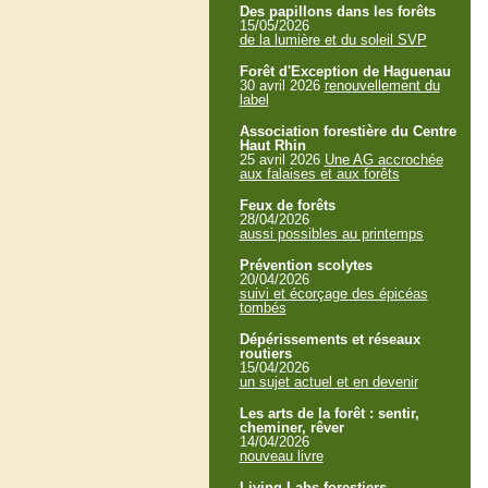
Des papillons dans les forêts
15/05/2026
de la lumière et du soleil SVP
Forêt d'Exception de Haguenau
30 avril 2026
renouvellement du
label
Association forestière du Centre
Haut Rhin
25 avril 2026
Une AG accrochée
aux falaises et aux forêts
Feux de forêts
28/04/2026
aussi possibles au printemps
Prévention scolytes
20/04/2026
suivi et écorçage des épicéas
tombés
Dépérissements et réseaux
routiers
15/04/2026
un sujet actuel et en devenir
Les arts de la forêt : sentir,
cheminer, rêver
14/04/2026
nouveau livre
Living Labs forestiers