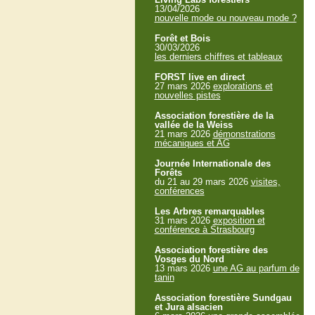
13/04/2026
nouvelle mode ou nouveau mode ?
Forêt et Bois
30/03/2026
les derniers chiffres et tableaux
FORST live en direct
27 mars 2026
explorations et
nouvelles pistes
Association forestière de la
vallée de la Weiss
21 mars 2026
démonstrations
mécaniques et AG
Journée Internationale des
Forêts
du 21 au 29 mars 2026
visites,
conférences
Les Arbres remarquables
31 mars 2026
exposition et
conférence à Strasbourg
Association forestière des
Vosges du Nord
13 mars 2026
une AG au parfum de
tanin
Association forestière Sundgau
et Jura alsacien