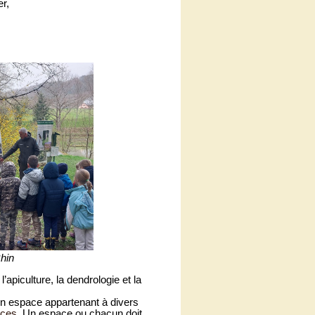
r,
hin
’apiculture, la dendrologie et la
n espace appartenant à divers
ices
. Un espace ou chacun doit