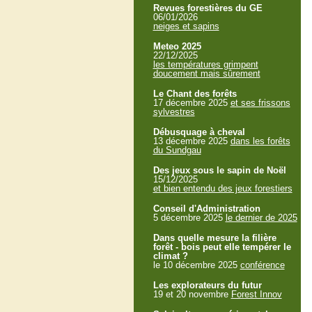
Revues forestières du GE
06/01/2026
neiges et sapins
Meteo 2025
22/12/2025
les températures grimpent
doucement mais sûrement
Le Chant des forêts
17 décembre 2025
et ses frissons
sylvestres
Débusquage à cheval
13 décembre 2025
dans les forêts
du Sundgau
Des jeux sous le sapin de Noël
15/12/2025
et bien entendu des jeux forestiers
Conseil d'Administration
5 décembre 2025
le dernier de 2025
Dans quelle mesure la filière
forêt - bois peut elle tempérer le
climat ?
le 10 décembre 2025
conférence
Les explorateurs du futur
19 et 20 novembre
Forest Innov