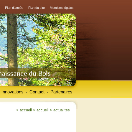
-
Plan d'accès
-
Plan du site
-
Mentions légales
Innovations
Contact
Partenaires
-
-
>
accueil
>
accueil
>
actualites