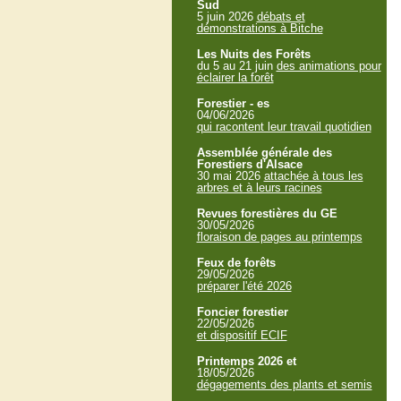
Sud
5 juin 2026
débats et
démonstrations à Bitche
Les Nuits des Forêts
du 5 au 21 juin
des animations pour
éclairer la forêt
Forestier - es
04/06/2026
qui racontent leur travail quotidien
Assemblée générale des
Forestiers d'Alsace
30 mai 2026
attachée à tous les
arbres et à leurs racines
Revues forestières du GE
30/05/2026
floraison de pages au printemps
Feux de forêts
29/05/2026
préparer l'été 2026
Foncier forestier
22/05/2026
et dispositif ECIF
Printemps 2026 et
18/05/2026
dégagements des plants et semis