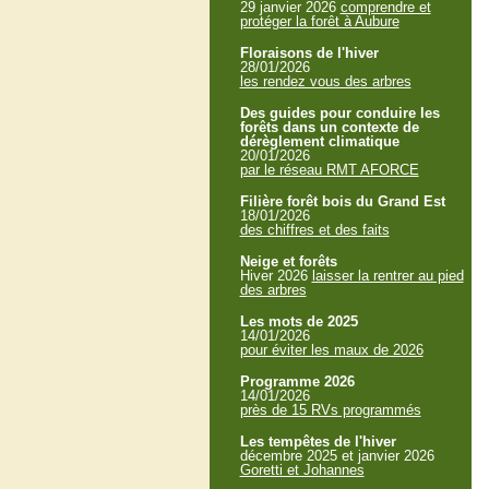
29 janvier 2026
comprendre et
protéger la forêt à Aubure
Floraisons de l'hiver
28/01/2026
les rendez vous des arbres
Des guides pour conduire les
forêts dans un contexte de
dérèglement climatique
20/01/2026
par le réseau RMT AFORCE
Filière forêt bois du Grand Est
18/01/2026
des chiffres et des faits
Neige et forêts
Hiver 2026
laisser la rentrer au pied
des arbres
Les mots de 2025
14/01/2026
pour éviter les maux de 2026
Programme 2026
14/01/2026
près de 15 RVs programmés
Les tempêtes de l'hiver
décembre 2025 et janvier 2026
Goretti et Johannes