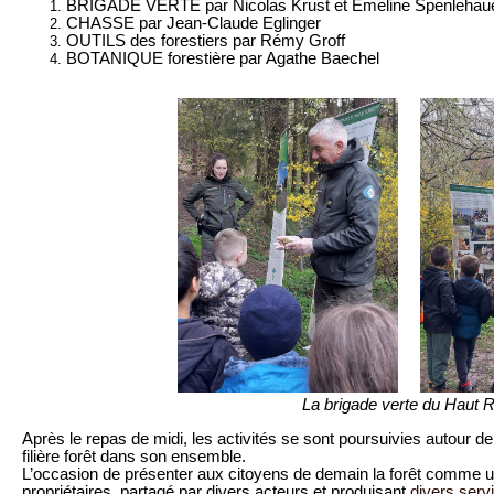
BRIGADE VERTE par Nicolas Krust et Emeline Spenlehaue
CHASSE par Jean-Claude Eglinger
OUTILS des forestiers par Rémy Groff
BOTANIQUE forestière par Agathe Baechel
La brigade verte du Haut R
Après le repas de midi, les activités se sont poursuivies autour de l
filière forêt dans son ensemble.
L’occasion de présenter aux citoyens de demain la forêt comme u
propriétaires, partagé par divers acteurs et produisant
divers serv