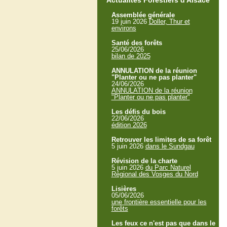
Actualités Forestiers d'Alsace
Assemblée générale
19 juin 2026
Doller, Thur et
environs
Santé des forêts
25/06/2026
bilan de 2025
ANNULATION de la réunion
"Planter ou ne pas planter"
24/06/2026
ANNULATION de la réunion
"Planter ou ne pas planter"
Les défis du bois
22/06/2026
édition 2026
Retrouver les limites de sa forêt
5 juin 2026
dans le Sundgau
Révision de la charte
5 juin 2026
du Parc Naturel
Régional des Vosges du Nord
Lisières
05/06/2026
une frontière essentielle pour les
forêts
Les feux ce n'est pas que dans le