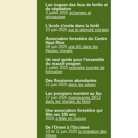
Les risques des feux de forêts et
de végétation
3 juillet 2025
échanges et
réseautage
L'école s'invite dans la forêt
23 juin 2025
sur le piémont vosgien
Association forestière du Centre
Haut Rhin
28 juin 2025
une AG dans les
Hautes Vosges
Un seul guide pour l'ensemble
du massif vosgien
1 juillet 2025
première journée de
formation
Des floraisons abondantes
21 juin 2025
dans les arbres
Les pompiers montent au feu
17 juin 2025
manoeuvres DFCI
dans les Vosges du Nord
Une association forestière qui
fête ses 100 ans
2025
à Bâle en Suisse
De l'Orient à l'Occident
10 et 11 juin 2025
la migration des
hêtres