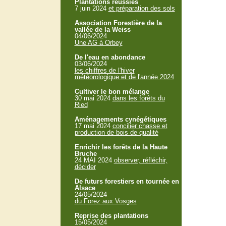
Plantations réussies
7 juin 2024
et préparation des sols
Association Forestière de la
vallée de la Weiss
04/06/2024
Une AG à Orbey
De l'eau en abondance
03/06/2024
les chiffres de l'hiver
météorologique et de l'année 2024
Cultiver le bon mélange
30 mai 2024
dans les forêts du
Ried
Aménagements cynégétiques
17 mai 2024
concilier chasse et
production de bois de qualité
Enrichir les forêts de la Haute
Bruche
24 MAI 2024
observer, réfléchir,
décider
De futurs forestiers en tournée en
Alsace
24/05/2024
du Forez aux Vosges
Reprise des plantations
15/05/2024