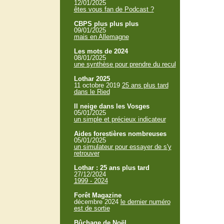
12/01/2025
êtes vous fan de Podcast ?
CBPS plus plus plus
09/01/2025
mais en Allemagne
Les mots de 2024
08/01/2025
une synthèse pour prendre du recul
Lothar 2025
11 octobre 2019
25 ans plus tard
dans le Ried
Il neige dans les Vosges
05/01/2025
un simple et précieux indicateur
Aides forestières nombreuses
05/01/2025
un simulateur pour essayer de s'y
retrouver
Lothar : 25 ans plus tard
27/12/2024
1999 - 2024
Forêt Magazine
décembre 2024
le dernier numéro
est de sortie
Bûchage de Noël