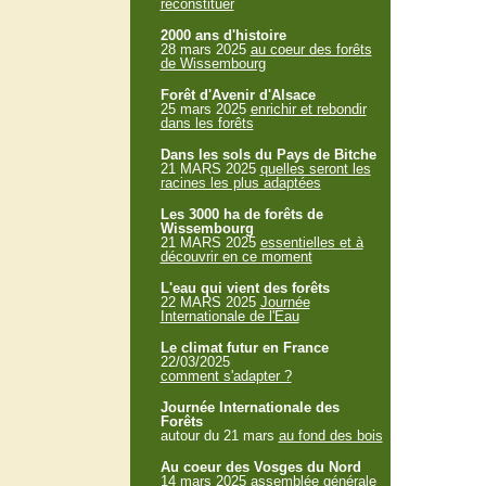
reconstituer
2000 ans d'histoire
28 mars 2025
au coeur des forêts
de Wissembourg
Forêt d'Avenir d'Alsace
25 mars 2025
enrichir et rebondir
dans les forêts
Dans les sols du Pays de Bitche
21 MARS 2025
quelles seront les
racines les plus adaptées
Les 3000 ha de forêts de
Wissembourg
21 MARS 2025
essentielles et à
découvrir en ce moment
L'eau qui vient des forêts
22 MARS 2025
Journée
Internationale de l'Eau
Le climat futur en France
22/03/2025
comment s'adapter ?
Journée Internationale des
Forêts
autour du 21 mars
au fond des bois
Au coeur des Vosges du Nord
14 mars 2025
assemblée générale