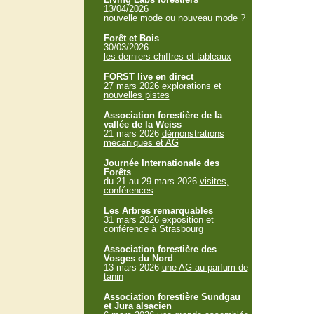
13/04/2026
nouvelle mode ou nouveau mode ?
Forêt et Bois
30/03/2026
les derniers chiffres et tableaux
FORST live en direct
27 mars 2026
explorations et
nouvelles pistes
Association forestière de la
vallée de la Weiss
21 mars 2026
démonstrations
mécaniques et AG
Journée Internationale des
Forêts
du 21 au 29 mars 2026
visites,
conférences
Les Arbres remarquables
31 mars 2026
exposition et
conférence à Strasbourg
Association forestière des
Vosges du Nord
13 mars 2026
une AG au parfum de
tanin
Association forestière Sundgau
et Jura alsacien