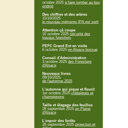
octobre 2025
à faire tomber au bon
endroit
Des chiffres et des arbres
15/10/2025
le nouveau mémento IFN est sorti
Attention çà coupe
10 octobre 2025
sécurité des
travaux forestiers
PEFC Grand Est en visite
6 octobre 2025
en Alsace bossue
Conseil d'Administration
3 octobre 2025
des Forestiers
d'Alsace
Nouveaux livres
08/10/2025
de l'automne 2025
L'automne qui pique et fleurit
1er octobre 2025
châtaignes et
champignons
Taille et élagage des feuillus
26 septembre 2025
en Plaine
d'Alsace
L'espoir des forêts
26 septembre 2025
projection et