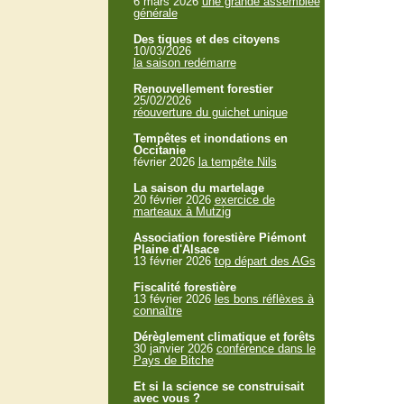
6 mars 2026
une grande assemblée
générale
Des tiques et des citoyens
10/03/2026
la saison redémarre
Renouvellement forestier
25/02/2026
réouverture du guichet unique
Tempêtes et inondations en
Occitanie
février 2026
la tempête Nils
La saison du martelage
20 février 2026
exercice de
marteaux à Mutzig
Association forestière Piémont
Plaine d'Alsace
13 février 2026
top départ des AGs
Fiscalité forestière
13 février 2026
les bons réflèxes à
connaître
Dérèglement climatique et forêts
30 janvier 2026
conférence dans le
Pays de Bitche
Et si la science se construisait
avec vous ?