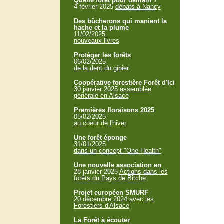
Quelle forêt pour demain ?
4 février 2025
débats à Nancy
Des bûcherons qui manient la
hache et la plume
11/02/2025
nouveaux livres
Protéger les forêts
06/02/2025
de la dent du gibier
Coopérative forestière Forêt d'Ici
30 janvier 2025
assemblée
générale en Alsace
Premières floraisons 2025
05/02/2025
au coeur de l'hiver
Une forêt éponge
31/01/2025
dans un concept "One Health"
Une nouvelle association en
28 janvier 2025
Actions dans les
forêts du Pays de Bitche
Projet européen SMURF
20 décembre 2024
avec les
Forestiers d'Alsace
La Forêt à écouter