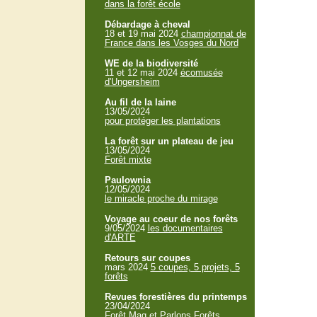
dans la forêt école
Débardage à cheval
18 et 19 mai 2024
championnat de
France dans les Vosges du Nord
WE de la biodiversité
11 et 12 mai 2024
écomusée
d'Ungersheim
Au fil de la laine
13/05/2024
pour protéger les plantations
La forêt sur un plateau de jeu
13/05/2024
Forêt mixte
Paulownia
12/05/2024
le miracle proche du mirage
Voyage au coeur de nos forêts
9/05/2024
les documentaires
d'ARTE
Retours sur coupes
mars 2024
5 coupes, 5 projets, 5
forêts
Revues forestières du printemps
23/04/2024
Forêt Mag et Parlons Forêts