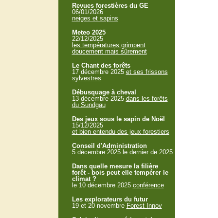
Revues forestières du GE
06/01/2026
neiges et sapins
Meteo 2025
22/12/2025
les températures grimpent
doucement mais sûrement
Le Chant des forêts
17 décembre 2025
et ses frissons
sylvestres
Débusquage à cheval
13 décembre 2025
dans les forêts
du Sundgau
Des jeux sous le sapin de Noël
15/12/2025
et bien entendu des jeux forestiers
Conseil d'Administration
5 décembre 2025
le dernier de 2025
Dans quelle mesure la filière
forêt - bois peut elle tempérer le
climat ?
le 10 décembre 2025
conférence
Les explorateurs du futur
19 et 20 novembre
Forest Innov