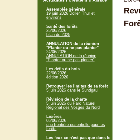
Actualités Forestiers d'Alsace
Revu
Assemblée générale
19 juin 2026
Doller, Thur et
environs
Forê
Santé des forêts
25/06/2026
bilan de 2025
ANNULATION de la réunion
"Planter ou ne pas planter"
24/06/2026
ANNULATION de la réunion
"Planter ou ne pas planter"
Les défis du bois
22/06/2026
édition 2026
Retrouver les limites de sa forêt
5 juin 2026
dans le Sundgau
Révision de la charte
5 juin 2026
du Parc Naturel
Régional des Vosges du Nord
Lisières
05/06/2026
une frontière essentielle pour les
forêts
Les feux ce n'est pas que dans le