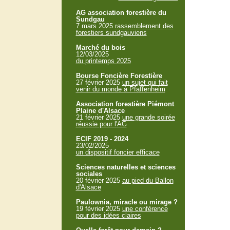
AG association forestière du
Sundgau
7 mars 2025
rassemblement des
forestiers sundgauviens
Marché du bois
12/03/2025
du printemps 2025
Bourse Foncière Forestière
27 février 2025
un sujet qui fait
venir du monde à Pfaffenheim
Association forestière Piémont
Plaine d'Alsace
21 février 2025
une grande soirée
réussie pour l'AG
ECIF 2019 - 2024
23/02/2025
un dispositif foncier efficace
Sciences naturelles et sciences
sociales
20 février 2025
au pied du Ballon
d'Alsace
Paulownia, miracle ou mirage ?
19 février 2025
une conférence
pour des idées claires