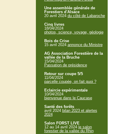
Une assemblée générale de
Forestiers d'Alsace
20 avril 2024
du côté de Labaroche
Cinq livres
18/04/2024
photos, science, voyage, géologie
Bois de Crise
15 avril 2024
annonce du Ministre
AG Association Forestière de la
vallée de la Bruche
15/04/2024
Passation de présidence
Retour sur coupe 5/5
11/04/2024
parcelle coupée, on fait quoi ?
Eclaircie expérimentale
10/04/2024
bienvenue dans le Caucase
Santé des forêts
avril 2024
bilan 2023 et alertes
2024
Salon FORST LIVE
12 au 14 avril 2024
le salon
forestier de la vallée du Rhin