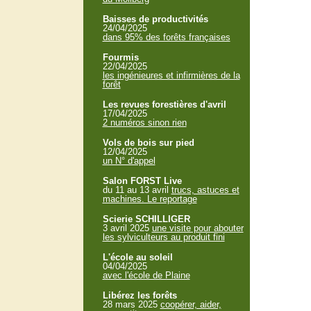
Baisses de productivités
24/04/2025
dans 95% des forêts françaises
Fourmis
22/04/2025
les ingénieures et infirmières de la
forêt
Les revues forestières d'avril
17/04/2025
2 numéros sinon rien
Vols de bois sur pied
12/04/2025
un N° d'appel
Salon FORST Live
du 11 au 13 avril
trucs, astuces et
machines. Le reportage
Scierie SCHILLIGER
3 avril 2025
une visite pour abouter
les sylviculteurs au produit fini
L'école au soleil
04/04/2025
avec l'école de Plaine
Libérez les forêts
28 mars 2025
coopérer, aider,