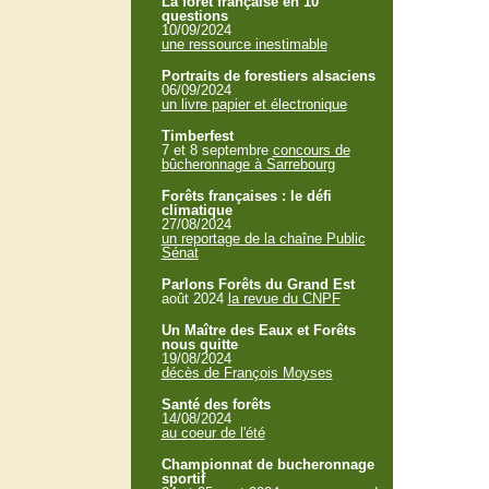
La forêt française en 10
questions
10/09/2024
une ressource inestimable
Portraits de forestiers alsaciens
06/09/2024
un livre papier et électronique
Timberfest
7 et 8 septembre
concours de
bûcheronnage à Sarrebourg
Forêts françaises : le défi
climatique
27/08/2024
un reportage de la chaîne Public
Sénat
Parlons Forêts du Grand Est
août 2024
la revue du CNPF
Un Maître des Eaux et Forêts
nous quitte
19/08/2024
décès de François Moyses
Santé des forêts
14/08/2024
au coeur de l'été
Championnat de bucheronnage
sportif