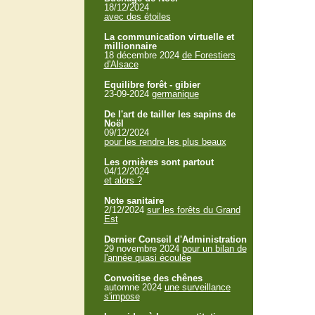
18/12/2024
avec des étoiles
La communication virtuelle et
millionnaire
18 décembre 2024
de Forestiers
d'Alsace
Equilibre forêt - gibier
23-09-2024
germanique
De l'art de tailler les sapins de
Noël
09/12/2024
pour les rendre les plus beaux
Les ornières sont partout
04/12/2024
et alors ?
Note sanitaire
2/12/2024
sur les forêts du Grand
Est
Dernier Conseil d'Administration
29 novembre 2024
pour un bilan de
l'année quasi écoulée
Convoitise des chênes
automne 2024
une surveillance
s'impose