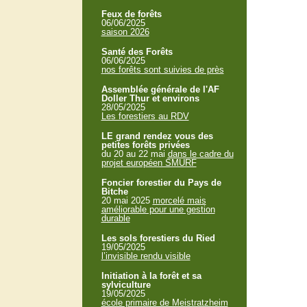
Feux de forêts
06/06/2025
saison 2026
Santé des Forêts
06/06/2025
nos forêts sont suivies de près
Assemblée générale de l'AF
Doller Thur et environs
28/05/2025
Les forestiers au RDV
LE grand rendez vous des
petites forêts privées
du 20 au 22 mai
dans le cadre du
projet européen SMURF
Foncier forestier du Pays de
Bitche
20 mai 2025
morcelé mais
améliorable pour une gestion
durable
Les sols forestiers du Ried
19/05/2025
l’invisible rendu visible
Initiation à la forêt et sa
sylviculture
19/05/2025
école primaire de Meistratzheim