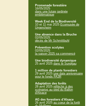
Promenade forestière
16/05/2025
dans une futaie jardinée
emblématique
Week End de la Biodiversité
10 et 11 mai 2025
Ecomusée de
Ungersheim
Une absence dans la Bruche
02/05/2025
décès de Mr Schmittbuhl
Prévention scolytes
02/05/2025
la saison 2025 sa commencé
Une biodiversité dynamique
25 avril 2025
dans le Sundgau
1 million de plants forestiers
29 avril 2025
une date anniversaire
pour le fonds FA3R
Adaptation des forêts
28 avril 2025
réfléchir à des
scénarios au pied du Ballon
d'Alsace
AG des forestiers d'Alsace
26 avril 2025
au coeur de la forêt
du Mollberg