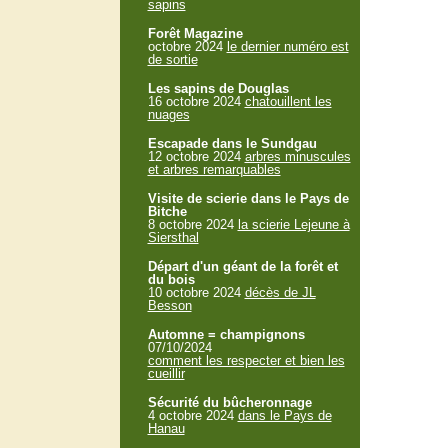
sapins
Forêt Magazine
octobre 2024
le dernier numéro est
de sortie
Les sapins de Douglas
16 octobre 2024
chatouillent les
nuages
Escapade dans le Sundgau
12 octobre 2024
arbres minuscules
et arbres remarquables
Visite de scierie dans le Pays de
Bitche
8 octobre 2024
la scierie Lejeune à
Siersthal
Départ d'un géant de la forêt et
du bois
10 octobre 2024
décès de JL
Besson
Automne = champignons
07/10/2024
comment les respecter et bien les
cueillir
Sécurité du bûcheronnage
4 octobre 2024
dans le Pays de
Hanau