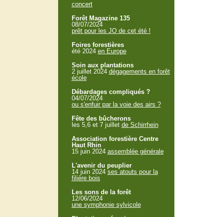
concert
Forêt Magazine 135
08/07/2024
prêt pour les JO de cet été !
Foires forestières
été 2024
en Europe
Soin aux plantations
2 juillet 2024
dégagements en forêt
école
Débardages compliqués ?
04/07/2024
ou s'enfuir par la voie des airs ?
Fête des bûcherons
les 5,6 et 7 juillet
de Schirrhein
Association forestière Centre
Haut Rhin
15 juin 2024
assemblée générale
L'avenir du peuplier
14 juin 2024
ses atouts pour la
filière bois
Les sons de la forêt
12/06/2024
une symphonie sylvicole