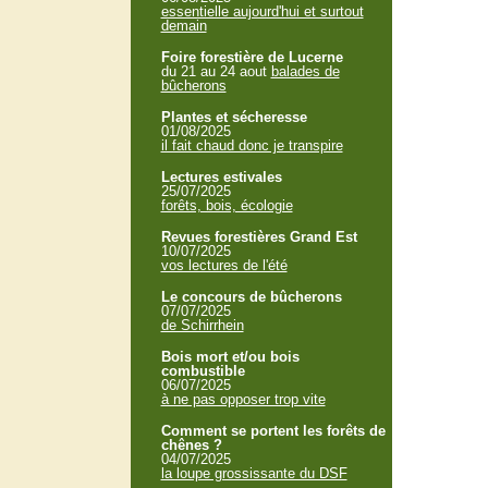
essentielle aujourd'hui et surtout
demain
Foire forestière de Lucerne
du 21 au 24 aout
balades de
bûcherons
Plantes et sécheresse
01/08/2025
il fait chaud donc je transpire
Lectures estivales
25/07/2025
forêts, bois, écologie
Revues forestières Grand Est
10/07/2025
vos lectures de l'été
Le concours de bûcherons
07/07/2025
de Schirrhein
Bois mort et/ou bois
combustible
06/07/2025
à ne pas opposer trop vite
Comment se portent les forêts de
chênes ?
04/07/2025
la loupe grossissante du DSF