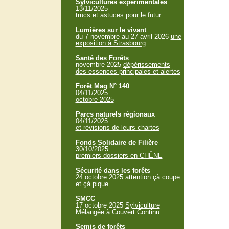
Sylvicultures expérimentales
13/11/2025
trucs et astuces pour le futur
Lumières sur le vivant
du 7 novembre au 27 avril 2026
une
exposition à Strasbourg
Santé des Forêts
novembre 2025
dépérissements
des essences principales et alertes
Forêt Mag N° 140
04/11/2025
octobre 2025
Parcs naturels régionaux
04/11/2025
et révisions de leurs chartes
Fonds Solidaire de Filière
30/10/2025
premiers dossiers en CHÊNE
Sécurité dans les forêts
24 octobre 2025
attention çà coupe
et çà pique
SMCC
17 octobre 2025
Sylviculture
Mélangée à Couvert Continu
Semis de forêts