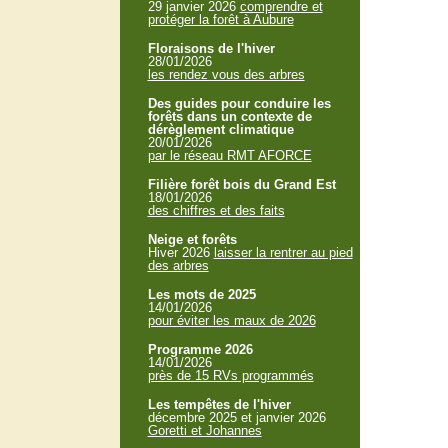
29 janvier 2026
comprendre et
protéger la forêt à Aubure
Floraisons de l'hiver
28/01/2026
les rendez vous des arbres
Des guides pour conduire les
forêts dans un contexte de
dérèglement climatique
20/01/2026
par le réseau RMT AFORCE
Filière forêt bois du Grand Est
18/01/2026
des chiffres et des faits
Neige et forêts
Hiver 2026
laisser la rentrer au pied
des arbres
Les mots de 2025
14/01/2026
pour éviter les maux de 2026
Programme 2026
14/01/2026
près de 15 RVs programmés
Les tempêtes de l'hiver
décembre 2025 et janvier 2026
Goretti et Johannes