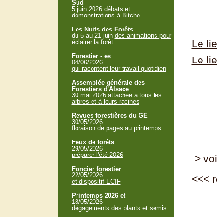
Sud
5 juin 2026
débats et
démonstrations à Bitche
Les Nuits des Forêts
du 5 au 21 juin
des animations pour
Le li
éclairer la forêt
Forestier - es
Le li
04/06/2026
qui racontent leur travail quotidien
Assemblée générale des
Forestiers d'Alsace
30 mai 2026
attachée à tous les
arbres et à leurs racines
Revues forestières du GE
30/05/2026
floraison de pages au printemps
Feux de forêts
29/05/2026
préparer l'été 2026
> voi
Foncier forestier
22/05/2026
<<<
r
et dispositif ECIF
Printemps 2026 et
18/05/2026
dégagements des plants et semis