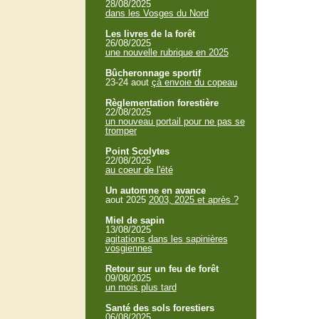
28/08/2025
dans les Vosges du Nord
Les livres de la forêt
26/08/2025
une nouvelle rubrique en 2025
Bûcheronnage sportif
23-24 aout
çà envoie du copeau
Règlementation forestière
22/08/2025
un nouveau portail pour ne pas se
tromper
Point Scolytes
22/08/2025
au coeur de l'été
Un automne en avance
aout 2025
2003, 2025 et après ?
Miel de sapin
13/08/2025
agitations dans les sapinières
vosgiennes
Retour sur un feu de forêt
09/08/2025
un mois plus tard
Santé des sols forestiers
06/08/2025