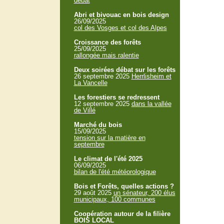
débat
Abri et bivouac en bois design
26/09/2025
col des Vosges et col des Alpes
Croissance des forêts
25/09/2025
rallongée mais ralentie
Deux soirées débat sur les forêts
26 septembre 2025
Herrlisheim et
La Vancelle
Les forestiers se redressent
12 septembre 2025
dans la vallée
de Villé
Marché du bois
15/09/2025
tension sur la matière en
septembre
Le climat de l'été 2025
06/09/2025
bilan de l'été météorologique
Bois et Forêts, quelles actions ?
29 août 2025
un sénateur, 200 élus
municipaux, 100 communes
Coopération autour de la filière
BOIS LOCAL