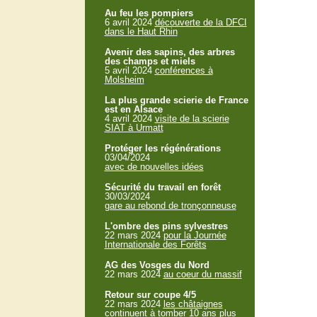
Au feu les pompiers
6 avril 2024
découverte de la DFCI
dans le Haut Rhin
Avenir des sapins, des arbres
des champs et miels
5 avril 2024
conférences à
Molsheim
La plus grande scierie de France
est en Alsace
4 avril 2024
visite de la scierie
SIAT à Urmatt
Protéger les régénérations
03/04/2024
avec de nouvelles idées
Sécurité du travail en forêt
30/03/2024
gare au rebond de tronçonneuse
L'ombre des pins sylvestres
22 mars 2024
pour la Journée
Internationale des Forêts
AG des Vosges du Nord
22 mars 2024
au coeur du massif
Retour sur coupe 4/5
22 mars 2024
les châtaignes
continuent à tomber 10 ans plus