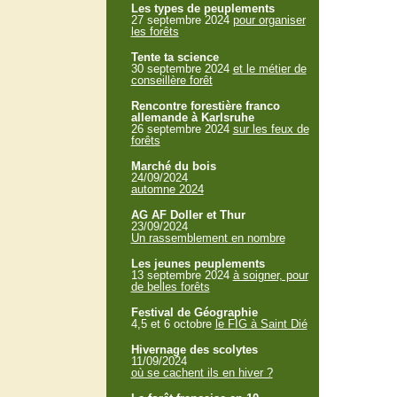
Les types de peuplements
27 septembre 2024
pour organiser
les forêts
Tente ta science
30 septembre 2024
et le métier de
conseillère forêt
Rencontre forestière franco
allemande à Karlsruhe
26 septembre 2024
sur les feux de
forêts
Marché du bois
24/09/2024
automne 2024
AG AF Doller et Thur
23/09/2024
Un rassemblement en nombre
Les jeunes peuplements
13 septembre 2024
à soigner, pour
de belles forêts
Festival de Géographie
4,5 et 6 octobre
le FIG à Saint Dié
Hivernage des scolytes
11/09/2024
où se cachent ils en hiver ?