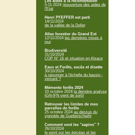
Les aides à la reconstitution
5-11-2024
réouverture des aides de
l'Etat
Henri PFEFFER est parti
14/11/2024
de la vallée de la Doller
Atlas forestier du Grand Est
12/11/2024
les dernières mises à
jour
Biodiversité
31/10/2024
COP N° 16 et situation en Alsace
Eaux et Forêts, excès et disette
30/10/2024
à raisonner à l'échelle du bassin -
versant ?
Mémento forêts 2024
10 octobre 2024
la dernière analyse
IGN-IFN vient de sortir
Retrouver les limites de mes
parcelles de forêts
25 octobre 2024
au dessus du
vignoble de Gueberschwihr
Comment vont les "sapins" ?
26/10/2024
le point sur les épicéas et les