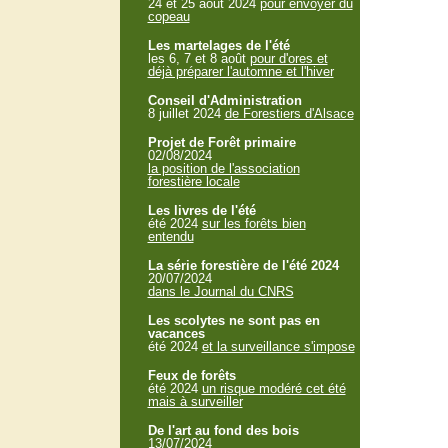
24 et 25 aout 2024
pour envoyer du
copeau
Les martelages de l'été
les 6, 7 et 8 août
pour d'ores et
déjà préparer l'automne et l'hiver
Conseil d'Administration
8 juillet 2024
de Forestiers d'Alsace
Projet de Forêt primaire
02/08/2024
la position de l'association
forestière locale
Les livres de l'été
été 2024
sur les forêts bien
entendu
La série forestière de l'été 2024
20/07/2024
dans le Journal du CNRS
Les scolytes ne sont pas en
vacances
été 2024
et la surveillance s'impose
Feux de forêts
été 2024
un risque modéré cet été
mais à surveiller
De l'art au fond des bois
13/07/2024