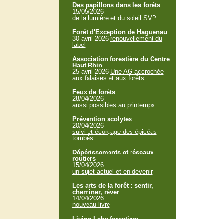
Des papillons dans les forêts
15/05/2026
de la lumière et du soleil SVP
Forêt d'Exception de Haguenau
30 avril 2026
renouvellement du
label
Association forestière du Centre
Haut Rhin
25 avril 2026
Une AG accrochée
aux falaises et aux forêts
Feux de forêts
28/04/2026
aussi possibles au printemps
Prévention scolytes
20/04/2026
suivi et écorçage des épicéas
tombés
Dépérissements et réseaux
routiers
15/04/2026
un sujet actuel et en devenir
Les arts de la forêt : sentir,
cheminer, rêver
14/04/2026
nouveau livre
Living Labs forestiers