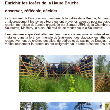
Enrichir les forêts de la Haute Bruche
observer, réfléchir, décider
Le Président de l'association forestière de la vallée de la Bruche, Mr Jean
chaleureusement les sylviculteurs qui ont bravé les averses pour particip
réunion technique de l'année organisée par Samuel JEHL de la Chambre d'
Saulxures, Mr Herry, a aussi été ravi de ce rendez vous à Saulxures.
Une première étape s'est attardée dans une ancienne zone scolytée et exp
installés dans la forêt communale de Saulxures, des placeaux en lattis d
respectivement de chênes sessiles, de cèdres et de sapins de Douglas.
malheureusement la protection est obligatoire vu la forte présence des ce