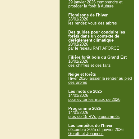
29 janvier 2026
comprendre et
protéger la forêt à Aubure
Floraisons de l'hiver
28/01/2026
les rendez vous des arbres
Des guides pour conduire les
forêts dans un contexte de
dérèglement climatique
20/01/2026
par le réseau RMT AFORCE
Filière forêt bois du Grand Est
18/01/2026
des chiffres et des faits
Neige et forêts
Hiver 2026
laisser la rentrer au pied
des arbres
Les mots de 2025
14/01/2026
pour éviter les maux de 2026
Programme 2026
14/01/2026
près de 15 RVs programmés
Les tempêtes de l'hiver
décembre 2025 et janvier 2026
Goretti et Johannes