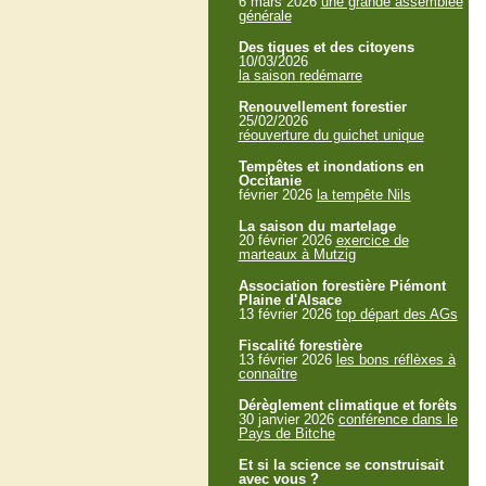
6 mars 2026
une grande assemblée
générale
Des tiques et des citoyens
10/03/2026
la saison redémarre
Renouvellement forestier
25/02/2026
réouverture du guichet unique
Tempêtes et inondations en
Occitanie
février 2026
la tempête Nils
La saison du martelage
20 février 2026
exercice de
marteaux à Mutzig
Association forestière Piémont
Plaine d'Alsace
13 février 2026
top départ des AGs
Fiscalité forestière
13 février 2026
les bons réflèxes à
connaître
Dérèglement climatique et forêts
30 janvier 2026
conférence dans le
Pays de Bitche
Et si la science se construisait
avec vous ?