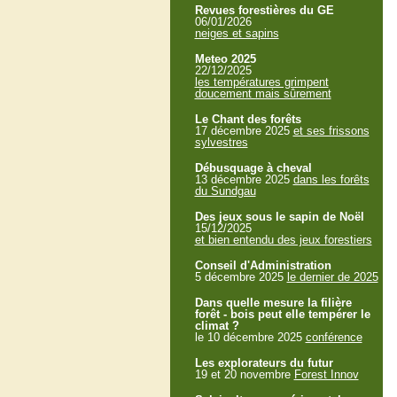
Revues forestières du GE
06/01/2026
neiges et sapins
Meteo 2025
22/12/2025
les températures grimpent
doucement mais sûrement
Le Chant des forêts
17 décembre 2025
et ses frissons
sylvestres
Débusquage à cheval
13 décembre 2025
dans les forêts
du Sundgau
Des jeux sous le sapin de Noël
15/12/2025
et bien entendu des jeux forestiers
Conseil d'Administration
5 décembre 2025
le dernier de 2025
Dans quelle mesure la filière
forêt - bois peut elle tempérer le
climat ?
le 10 décembre 2025
conférence
Les explorateurs du futur
19 et 20 novembre
Forest Innov