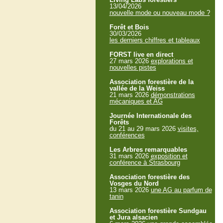
13/04/2026
nouvelle mode ou nouveau mode ?
Forêt et Bois
30/03/2026
les derniers chiffres et tableaux
FORST live en direct
27 mars 2026
explorations et
nouvelles pistes
Association forestière de la
vallée de la Weiss
21 mars 2026
démonstrations
mécaniques et AG
Journée Internationale des
Forêts
du 21 au 29 mars 2026
visites,
conférences
Les Arbres remarquables
31 mars 2026
exposition et
conférence à Strasbourg
Association forestière des
Vosges du Nord
13 mars 2026
une AG au parfum de
tanin
Association forestière Sundgau
et Jura alsacien