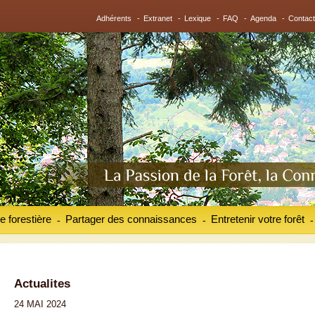
Adhérents
-
Extranet
-
Lexique
-
FAQ
-
Agenda
-
Contact
e forestière
Partager des connaissances
Entretenir votre forêt
-
-
-
Actualites
24 MAI 2024