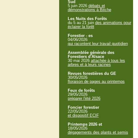
Sud
5 juin 2026
débats et
démonstrations à Bitche
Les Nuits des Forêts
du 5 au 21 juin
des animations pour
éclairer la forêt
Forestier - es
04/06/2026
qui racontent leur travail quotidien
Assemblée générale des
Forestiers d'Alsace
30 mai 2026
attachée à tous les
arbres et à leurs racines
Revues forestières du GE
30/05/2026
floraison de pages au printemps
Feux de forêts
29/05/2026
préparer l'été 2026
Foncier forestier
22/05/2026
et dispositif ECIF
Printemps 2026 et
18/05/2026
dégagements des plants et semis