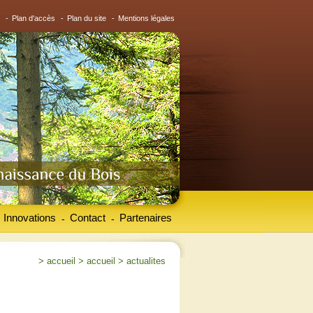
-
Plan d'accès
-
Plan du site
-
Mentions légales
Innovations
Contact
Partenaires
-
-
>
accueil
>
accueil
>
actualites