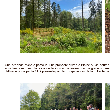
Une seconde étape a parcouru une propriété privée à Plaine où de petites
enrichies avec des placeaux de feuillus et de résineux et ce grâce notamm
d'Alsace porté par la CEA présenté par deux ingénieures de la collectivité.