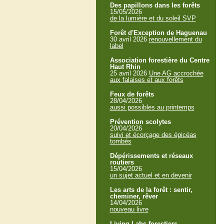
Des papillons dans les forêts
15/05/2026
de la lumière et du soleil SVP
Forêt d'Exception de Haguenau
30 avril 2026
renouvellement du
label
Association forestière du Centre
Haut Rhin
25 avril 2026
Une AG accrochée
aux falaises et aux forêts
Feux de forêts
28/04/2026
aussi possibles au printemps
Prévention scolytes
20/04/2026
suivi et écorçage des épicéas
tombés
Dépérissements et réseaux
routiers
15/04/2026
un sujet actuel et en devenir
Les arts de la forêt : sentir,
cheminer, rêver
14/04/2026
nouveau livre
Living Labs forestiers