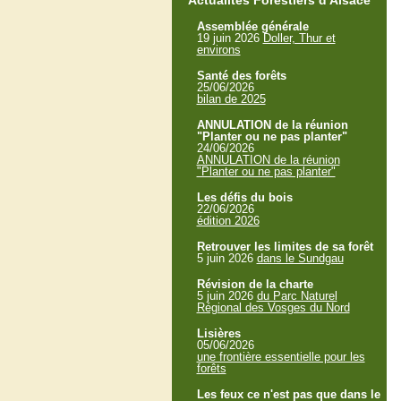
Actualités Forestiers d'Alsace
Assemblée générale
19 juin 2026
Doller, Thur et
environs
Santé des forêts
25/06/2026
bilan de 2025
ANNULATION de la réunion
"Planter ou ne pas planter"
24/06/2026
ANNULATION de la réunion
"Planter ou ne pas planter"
Les défis du bois
22/06/2026
édition 2026
Retrouver les limites de sa forêt
5 juin 2026
dans le Sundgau
Révision de la charte
5 juin 2026
du Parc Naturel
Régional des Vosges du Nord
Lisières
05/06/2026
une frontière essentielle pour les
forêts
Les feux ce n'est pas que dans le