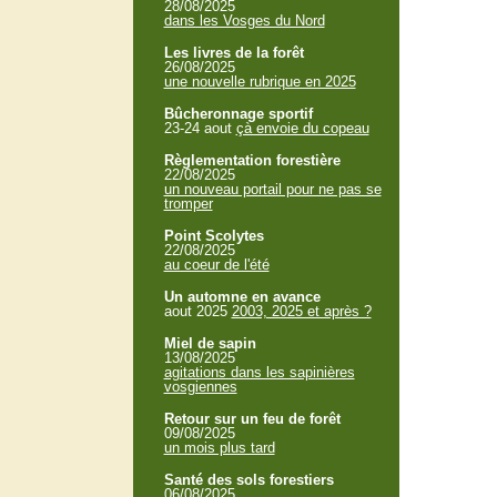
28/08/2025
dans les Vosges du Nord
Les livres de la forêt
26/08/2025
une nouvelle rubrique en 2025
Bûcheronnage sportif
23-24 aout
çà envoie du copeau
Règlementation forestière
22/08/2025
un nouveau portail pour ne pas se
tromper
Point Scolytes
22/08/2025
au coeur de l'été
Un automne en avance
aout 2025
2003, 2025 et après ?
Miel de sapin
13/08/2025
agitations dans les sapinières
vosgiennes
Retour sur un feu de forêt
09/08/2025
un mois plus tard
Santé des sols forestiers
06/08/2025