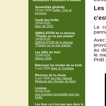
Actualités Forestiers d'Alsace
Les 
Assemblée générale
19 juin 2026
Doller, Thur et
environs
c'es
Santé des forêts
25/06/2026
La c
bilan de 2025
panna
ANNULATION de la réunion
"Planter ou ne pas planter"
Avec
24/06/2026
ANNULATION de la réunion
provo
"Planter ou ne pas planter"
au dé
Les défis du bois
le me
22/06/2026
édition 2026
PHR p
Retrouver les limites de sa forêt
5 juin 2026
dans le Sundgau
Révision de la charte
5 juin 2026
du Parc Naturel
Régional des Vosges du Nord
Lisières
05/06/2026
une frontière essentielle pour les
forêts
Les feux ce n'est pas que dans le