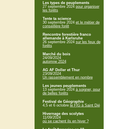
Les types de peuplements
27 septembre 2024
pour organiser
les forêts
Tente ta science
30 septembre 2024
et le métier de
conseillère forêt
Rencontre forestière franco
allemande à Karlsruhe
26 septembre 2024
sur les feux de
forêts
Marché du bois
24/09/2024
automne 2024
AG AF Doller et Thur
23/09/2024
Un rassemblement en nombre
Les jeunes peuplements
13 septembre 2024
à soigner, pour
de belles forêts
Festival de Géographie
4,5 et 6 octobre
le FIG à Saint Dié
Hivernage des scolytes
11/09/2024
où se cachent ils en hiver ?