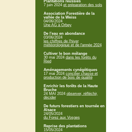
Plantations réussies
7 juin 2024
et préparation des sols
Association Forestière de la
vallée de la Weiss
04/06/2024
Une AG à Orbey
De l'eau en abondance
03/06/2024
les chiffres de l'hiver
météorologique et de l'année 2024
Cultiver le bon mélange
30 mai 2024
dans les forêts du
Ried
Aménagements cynégétiques
17 mai 2024
concilier chasse et
production de bois de qualité
Enrichir les forêts de la Haute
Bruche
24 MAI 2024
observer, réfléchir,
décider
De futurs forestiers en tournée en
Alsace
24/05/2024
du Forez aux Vosges
Reprise des plantations
15/05/2024