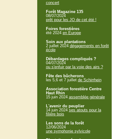
concert
Forêt Magazine 135
08/07/2024
prêt pour les JO de cet été !
Foires forestières
été 2024
en Europe
Soin aux plantations
2 juillet 2024
dégagements en forêt
école
Débardages compliqués ?
04/07/2024
ou s'enfuir par la voie des airs ?
Fête des bûcherons
les 5,6 et 7 juillet
de Schirrhein
Association forestière Centre
Haut Rhin
15 juin 2024
assemblée générale
L'avenir du peuplier
14 juin 2024
ses atouts pour la
filière bois
Les sons de la forêt
12/06/2024
une symphonie sylvicole