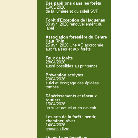
Des papillons dans les forêts
15/05/2026
de la lumière et du soleil SVP
Forêt d'Exception de Haguenau
30 avril 2026
renouvellement du
label
Association forestière du Centre
Haut Rhin
25 avril 2026
Une AG accrochée
aux falaises et aux forêts
Feux de forêts
28/04/2026
aussi possibles au printemps
Prévention scolytes
20/04/2026
suivi et écorçage des épicéas
tombés
Dépérissements et réseaux
routiers
15/04/2026
un sujet actuel et en devenir
Les arts de la forêt : sentir,
cheminer, rêver
14/04/2026
nouveau livre
Living Labs forestiers