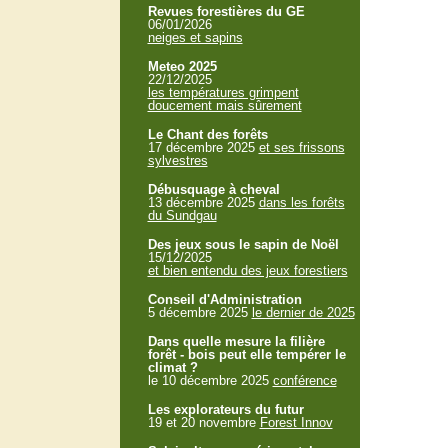
Revues forestières du GE
06/01/2026
neiges et sapins
Meteo 2025
22/12/2025
les températures grimpent
doucement mais sûrement
Le Chant des forêts
17 décembre 2025
et ses frissons
sylvestres
Débusquage à cheval
13 décembre 2025
dans les forêts
du Sundgau
Des jeux sous le sapin de Noël
15/12/2025
et bien entendu des jeux forestiers
Conseil d'Administration
5 décembre 2025
le dernier de 2025
Dans quelle mesure la filière
forêt - bois peut elle tempérer le
climat ?
le 10 décembre 2025
conférence
Les explorateurs du futur
19 et 20 novembre
Forest Innov