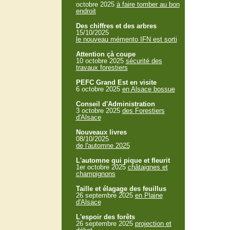
octobre 2025
à faire tomber au bon
endroit
Des chiffres et des arbres
15/10/2025
le nouveau mémento IFN est sorti
Attention çà coupe
10 octobre 2025
sécurité des
travaux forestiers
PEFC Grand Est en visite
6 octobre 2025
en Alsace bossue
Conseil d'Administration
3 octobre 2025
des Forestiers
d'Alsace
Nouveaux livres
08/10/2025
de l'automne 2025
L'automne qui pique et fleurit
1er octobre 2025
châtaignes et
champignons
Taille et élagage des feuillus
26 septembre 2025
en Plaine
d'Alsace
L'espoir des forêts
26 septembre 2025
projection et