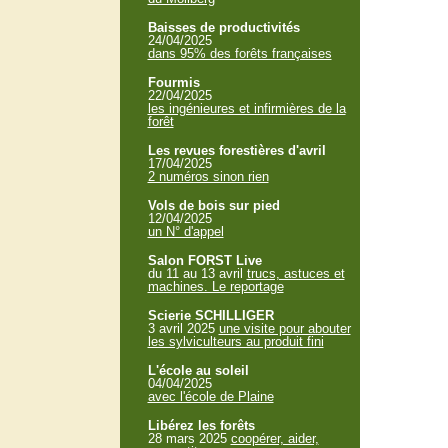
Baisses de productivités
24/04/2025
dans 95% des forêts françaises
Fourmis
22/04/2025
les ingénieures et infirmières de la
forêt
Les revues forestières d'avril
17/04/2025
2 numéros sinon rien
Vols de bois sur pied
12/04/2025
un N° d'appel
Salon FORST Live
du 11 au 13 avril
trucs, astuces et
machines. Le reportage
Scierie SCHILLIGER
3 avril 2025
une visite pour abouter
les sylviculteurs au produit fini
L'école au soleil
04/04/2025
avec l'école de Plaine
Libérez les forêts
28 mars 2025
coopérer, aider,