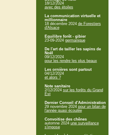
18/12/2024
avec des étoiles
La communication virtuelle et
millionnaire
18 décembre 2024
de Forestiers
d'Alsace
Equilibre forêt - gibier
23-09-2024
germanique
De l'art de tailler les sapins de
Noël
09/12/2024
pour les rendre les plus beaux
Les ornières sont partout
04/12/2024
et alors ?
Note sanitaire
2/12/2024
sur les forêts du Grand
Est
Dernier Conseil d'Administration
29 novembre 2024
pour un bilan de
l'année quasi écoulée
Convoitise des chênes
automne 2024
une surveillance
s'impose