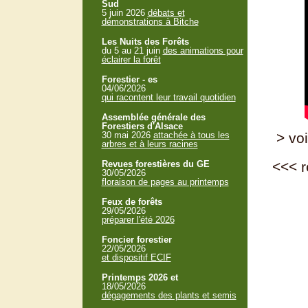
Sud
5 juin 2026
débats et
démonstrations à Bitche
Les Nuits des Forêts
du 5 au 21 juin
des animations pour
éclairer la forêt
Forestier - es
04/06/2026
qui racontent leur travail quotidien
Assemblée générale des
Forestiers d'Alsace
30 mai 2026
attachée à tous les
> voi
arbres et à leurs racines
Revues forestières du GE
<<<
r
30/05/2026
floraison de pages au printemps
Feux de forêts
29/05/2026
préparer l'été 2026
Foncier forestier
22/05/2026
et dispositif ECIF
Printemps 2026 et
18/05/2026
dégagements des plants et semis