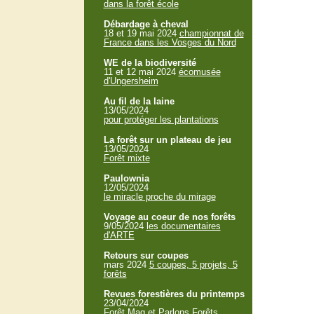
dans la forêt école
Débardage à cheval
18 et 19 mai 2024
championnat de
France dans les Vosges du Nord
WE de la biodiversité
11 et 12 mai 2024
écomusée
d'Ungersheim
Au fil de la laine
13/05/2024
pour protéger les plantations
La forêt sur un plateau de jeu
13/05/2024
Forêt mixte
Paulownia
12/05/2024
le miracle proche du mirage
Voyage au coeur de nos forêts
9/05/2024
les documentaires
d'ARTE
Retours sur coupes
mars 2024
5 coupes, 5 projets, 5
forêts
Revues forestières du printemps
23/04/2024
Forêt Mag et Parlons Forêts