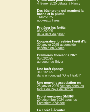
Quelle forêt pour demain ?
4 février 2025
débats à Nancy
Des bûcherons qui manient la
hache et la plume
11/02/2025
nouveaux livres
Protéger les forêts
06/02/2025
de la dent du gibier
Coopérative forestière Forêt d'Ici
30 janvier 2025
assemblée
générale en Alsace
Premières floraisons 2025
05/02/2025
au coeur de l'hiver
Une forêt éponge
31/01/2025
dans un concept "One Health"
Une nouvelle association en
28 janvier 2025
Actions dans les
forêts du Pays de Bitche
Projet européen SMURF
20 décembre 2024
avec les
Forestiers d'Alsace
La Forêt à écouter