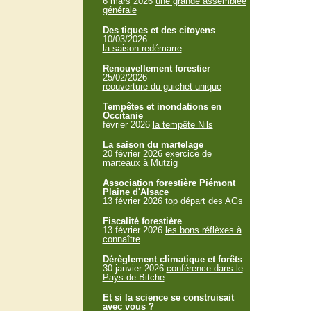
6 mars 2026
une grande assemblée
générale
Des tiques et des citoyens
10/03/2026
la saison redémarre
Renouvellement forestier
25/02/2026
réouverture du guichet unique
Tempêtes et inondations en
Occitanie
février 2026
la tempête Nils
La saison du martelage
20 février 2026
exercice de
marteaux à Mutzig
Association forestière Piémont
Plaine d'Alsace
13 février 2026
top départ des AGs
Fiscalité forestière
13 février 2026
les bons réflèxes à
connaître
Dérèglement climatique et forêts
30 janvier 2026
conférence dans le
Pays de Bitche
Et si la science se construisait
avec vous ?