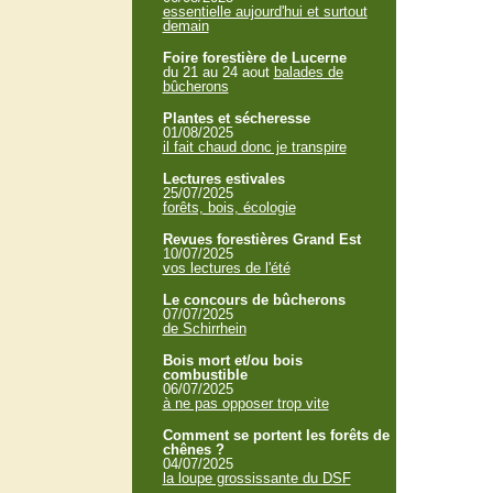
essentielle aujourd'hui et surtout
demain
Foire forestière de Lucerne
du 21 au 24 aout
balades de
bûcherons
Plantes et sécheresse
01/08/2025
il fait chaud donc je transpire
Lectures estivales
25/07/2025
forêts, bois, écologie
Revues forestières Grand Est
10/07/2025
vos lectures de l'été
Le concours de bûcherons
07/07/2025
de Schirrhein
Bois mort et/ou bois
combustible
06/07/2025
à ne pas opposer trop vite
Comment se portent les forêts de
chênes ?
04/07/2025
la loupe grossissante du DSF