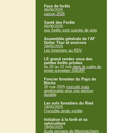
Feux de forêts
06/06/2025
saison 2026
Santé des Forêts
06/06/2025
nos forêts sont suivies de près
Assemblée générale de l'AF
Doller Thur et environs
28/05/2025
Les forestiers au RDV
LE grand rendez vous des
petites forêts privées
du 20 au 22 mai
dans le cadre du
projet européen SMURF
Foncier forestier du Pays de
Bitche
20 mai 2025
morcelé mais
améliorable pour une gestion
durable
Les sols forestiers du Ried
19/05/2025
l’invisible rendu visible
Initiation à la forêt et sa
sylviculture
19/05/2025
école primaire de Meistratzheim