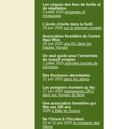
Les risques des feux de forêts et
de végétation
3 juillet 2025
échanges et
réseautage
L'école s'invite dans la forêt
23 juin 2025
sur le piémont vosgien
Association forestière du Centre
Haut Rhin
28 juin 2025
une AG dans les
Hautes Vosges
Un seul guide pour l'ensemble
du massif vosgien
1 juillet 2025
première journée de
formation
Des floraisons abondantes
21 juin 2025
dans les arbres
Les pompiers montent au feu
17 juin 2025
manoeuvres DFCI
dans les Vosges du Nord
Une association forestière qui
fête ses 100 ans
2025
à Bâle en Suisse
De l'Orient à l'Occident
10 et 11 juin 2025
la migration des
hêtres