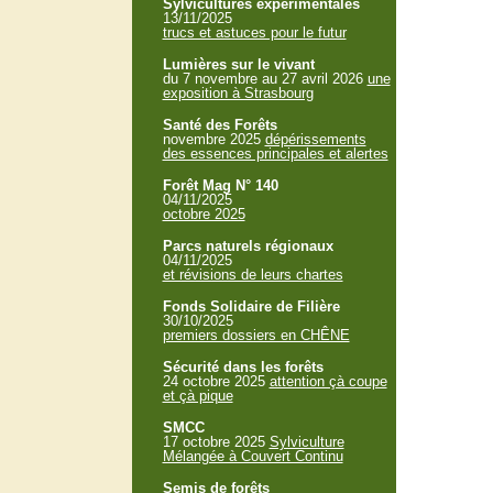
Sylvicultures expérimentales
13/11/2025
trucs et astuces pour le futur
Lumières sur le vivant
du 7 novembre au 27 avril 2026
une
exposition à Strasbourg
Santé des Forêts
novembre 2025
dépérissements
des essences principales et alertes
Forêt Mag N° 140
04/11/2025
octobre 2025
Parcs naturels régionaux
04/11/2025
et révisions de leurs chartes
Fonds Solidaire de Filière
30/10/2025
premiers dossiers en CHÊNE
Sécurité dans les forêts
24 octobre 2025
attention çà coupe
et çà pique
SMCC
17 octobre 2025
Sylviculture
Mélangée à Couvert Continu
Semis de forêts