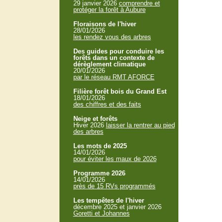
29 janvier 2026
comprendre et
protéger la forêt à Aubure
Floraisons de l'hiver
28/01/2026
les rendez vous des arbres
Des guides pour conduire les
forêts dans un contexte de
dérèglement climatique
20/01/2026
par le réseau RMT AFORCE
Filière forêt bois du Grand Est
18/01/2026
des chiffres et des faits
Neige et forêts
Hiver 2026
laisser la rentrer au pied
des arbres
Les mots de 2025
14/01/2026
pour éviter les maux de 2026
Programme 2026
14/01/2026
près de 15 RVs programmés
Les tempêtes de l'hiver
décembre 2025 et janvier 2026
Goretti et Johannes