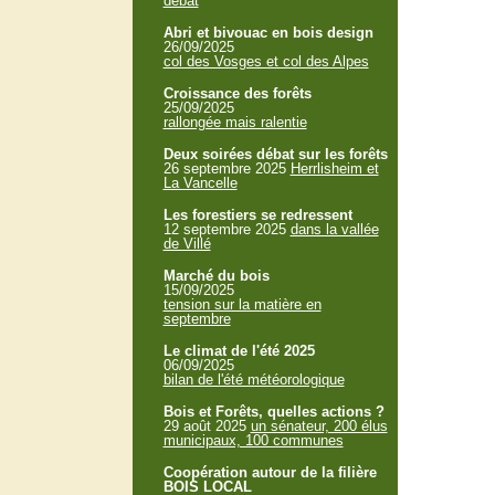
débat
Abri et bivouac en bois design
26/09/2025
col des Vosges et col des Alpes
Croissance des forêts
25/09/2025
rallongée mais ralentie
Deux soirées débat sur les forêts
26 septembre 2025
Herrlisheim et
La Vancelle
Les forestiers se redressent
12 septembre 2025
dans la vallée
de Villé
Marché du bois
15/09/2025
tension sur la matière en
septembre
Le climat de l'été 2025
06/09/2025
bilan de l'été météorologique
Bois et Forêts, quelles actions ?
29 août 2025
un sénateur, 200 élus
municipaux, 100 communes
Coopération autour de la filière
BOIS LOCAL