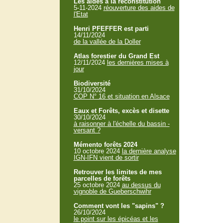
Les aides à la reconstitution
5-11-2024
réouverture des aides de
l'Etat
Henri PFEFFER est parti
14/11/2024
de la vallée de la Doller
Atlas forestier du Grand Est
12/11/2024
les dernières mises à
jour
Biodiversité
31/10/2024
COP N° 16 et situation en Alsace
Eaux et Forêts, excès et disette
30/10/2024
à raisonner à l'échelle du bassin -
versant ?
Mémento forêts 2024
10 octobre 2024
la dernière analyse
IGN-IFN vient de sortir
Retrouver les limites de mes
parcelles de forêts
25 octobre 2024
au dessus du
vignoble de Gueberschwihr
Comment vont les "sapins" ?
26/10/2024
le point sur les épicéas et les