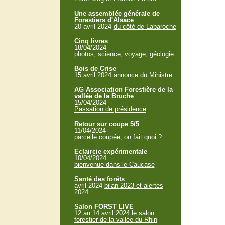
Une assemblée générale de
Forestiers d'Alsace
20 avril 2024
du côté de Labaroche
Cinq livres
18/04/2024
photos, science, voyage, géologie
Bois de Crise
15 avril 2024
annonce du Ministre
AG Association Forestière de la
vallée de la Bruche
15/04/2024
Passation de présidence
Retour sur coupe 5/5
11/04/2024
parcelle coupée, on fait quoi ?
Eclaircie expérimentale
10/04/2024
bienvenue dans le Caucase
Santé des forêts
avril 2024
bilan 2023 et alertes
2024
Salon FORST LIVE
12 au 14 avril 2024
le salon
forestier de la vallée du Rhin