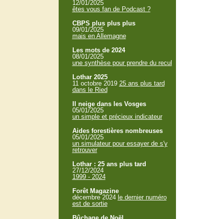
12/01/2025
êtes vous fan de Podcast ?
CBPS plus plus plus
09/01/2025
mais en Allemagne
Les mots de 2024
08/01/2025
une synthèse pour prendre du recul
Lothar 2025
11 octobre 2019
25 ans plus tard
dans le Ried
Il neige dans les Vosges
05/01/2025
un simple et précieux indicateur
Aides forestières nombreuses
05/01/2025
un simulateur pour essayer de s'y
retrouver
Lothar : 25 ans plus tard
27/12/2024
1999 - 2024
Forêt Magazine
décembre 2024
le dernier numéro
est de sortie
Bûchage de Noël