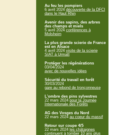
Au feu les pompiers
6 avril 2024
découverte de la DFCI
dans le Haut Rhin
Avenir des sapins, des arbres
des champs et miels
5 avril 2024
conférences à
Molsheim
La plus grande scierie de France
est en Alsace
4 avril 2024
visite de la scierie
SIAT à Urmatt
Protéger les régénérations
03/04/2024
avec de nouvelles idées
Sécurité du travail en forêt
30/03/2024
gare au rebond de tronçonneuse
L'ombre des pins sylvestres
22 mars 2024
pour la Journée
Internationale des Forêts
AG des Vosges du Nord
22 mars 2024
au coeur du massif
Retour sur coupe 4/5
22 mars 2024
les châtaignes
continuent à tomber 10 ans plus