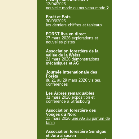
13/04/2026
nouvelle mode ou nouveau mode ?
Forêt et Bois
30/03/2026
les derniers chiffres et tableaux
FORST live en direct
27 mars 2026
explorations et
nouvelles pistes
Association forestière de la
vallée de la Weiss
21 mars 2026
démonstrations
mécaniques et AG
Journée Internationale des
Forêts
du 21 au 29 mars 2026
visites,
conférences
Les Arbres remarquables
31 mars 2026
exposition et
conférence à Strasbourg
Association forestière des
Vosges du Nord
13 mars 2026
une AG au parfum de
tanin
Association forestière Sundgau
et Jura alsacien