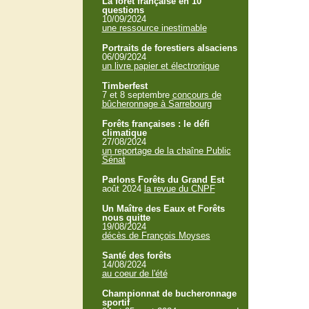
La forêt française en 10
questions
10/09/2024
une ressource inestimable
Portraits de forestiers alsaciens
06/09/2024
un livre papier et électronique
Timberfest
7 et 8 septembre
concours de
bûcheronnage à Sarrebourg
Forêts françaises : le défi
climatique
27/08/2024
un reportage de la chaîne Public
Sénat
Parlons Forêts du Grand Est
août 2024
la revue du CNPF
Un Maître des Eaux et Forêts
nous quitte
19/08/2024
décès de François Moyses
Santé des forêts
14/08/2024
au coeur de l'été
Championnat de bucheronnage
sportif