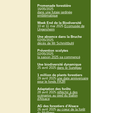
Promenade forestière
16/05/2025
dans une futaie jardinée
emblématique
Week End de la Biodiversité
10 et 11 mai 2025
Ecomusée de
Ungersheim
Une absence dans la Bruche
02/05/2025
décès de Mr Schmittbuhl
Prévention scolytes
02/05/2025
la saison 2025 sa commencé
Une biodiversité dynamique
25 avril 2025
dans le Sundgau
1 million de plants forestiers
29 avril 2025
une date anniversaire
pour le fonds FA3R
Adaptation des forêts
28 avril 2025
réfléchir à des
scénarios au pied du Ballon
d'Alsace
AG des forestiers d'Alsace
26 avril 2025
au coeur de la forêt
du Mollberg