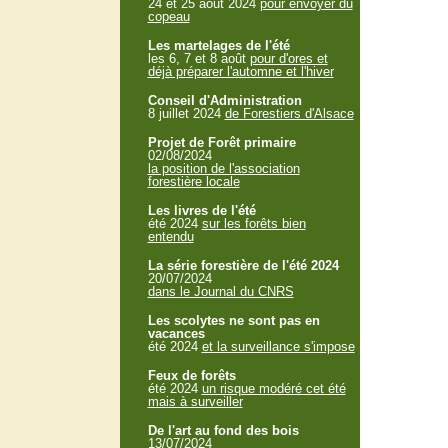
24 et 25 aout 2024
pour envoyer du
copeau
Les martelages de l'été
les 6, 7 et 8 août
pour d'ores et
déjà préparer l'automne et l'hiver
Conseil d'Administration
8 juillet 2024
de Forestiers d'Alsace
Projet de Forêt primaire
02/08/2024
la position de l'association
forestière locale
Les livres de l'été
été 2024
sur les forêts bien
entendu
La série forestière de l'été 2024
20/07/2024
dans le Journal du CNRS
Les scolytes ne sont pas en
vacances
été 2024
et la surveillance s'impose
Feux de forêts
été 2024
un risque modéré cet été
mais à surveiller
De l'art au fond des bois
13/07/2024