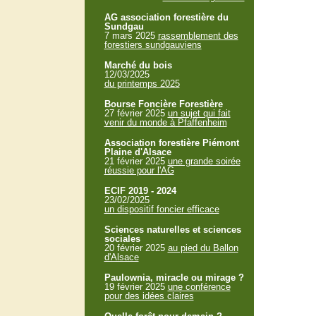
AG association forestière du
Sundgau
7 mars 2025
rassemblement des
forestiers sundgauviens
Marché du bois
12/03/2025
du printemps 2025
Bourse Foncière Forestière
27 février 2025
un sujet qui fait
venir du monde à Pfaffenheim
Association forestière Piémont
Plaine d'Alsace
21 février 2025
une grande soirée
réussie pour l'AG
ECIF 2019 - 2024
23/02/2025
un dispositif foncier efficace
Sciences naturelles et sciences
sociales
20 février 2025
au pied du Ballon
d'Alsace
Paulownia, miracle ou mirage ?
19 février 2025
une conférence
pour des idées claires