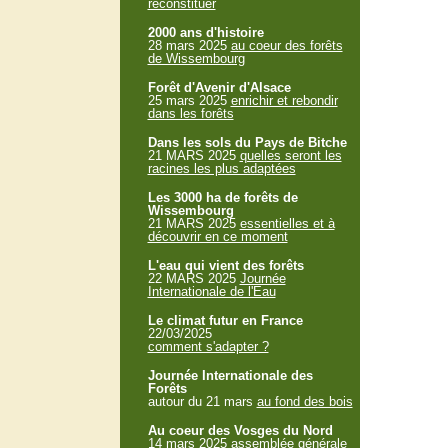
reconstituer
2000 ans d'histoire
28 mars 2025
au coeur des forêts
de Wissembourg
Forêt d'Avenir d'Alsace
25 mars 2025
enrichir et rebondir
dans les forêts
Dans les sols du Pays de Bitche
21 MARS 2025
quelles seront les
racines les plus adaptées
Les 3000 ha de forêts de
Wissembourg
21 MARS 2025
essentielles et à
découvrir en ce moment
L'eau qui vient des forêts
22 MARS 2025
Journée
Internationale de l'Eau
Le climat futur en France
22/03/2025
comment s'adapter ?
Journée Internationale des
Forêts
autour du 21 mars
au fond des bois
Au coeur des Vosges du Nord
14 mars 2025
assemblée générale