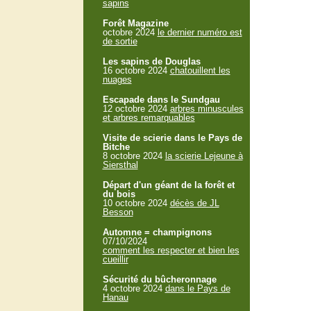
sapins
Forêt Magazine
octobre 2024
le dernier numéro est
de sortie
Les sapins de Douglas
16 octobre 2024
chatouillent les
nuages
Escapade dans le Sundgau
12 octobre 2024
arbres minuscules
et arbres remarquables
Visite de scierie dans le Pays de
Bitche
8 octobre 2024
la scierie Lejeune à
Siersthal
Départ d'un géant de la forêt et
du bois
10 octobre 2024
décès de JL
Besson
Automne = champignons
07/10/2024
comment les respecter et bien les
cueillir
Sécurité du bûcheronnage
4 octobre 2024
dans le Pays de
Hanau