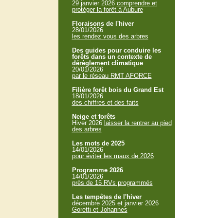
29 janvier 2026
comprendre et
protéger la forêt à Aubure
Floraisons de l'hiver
28/01/2026
les rendez vous des arbres
Des guides pour conduire les
forêts dans un contexte de
dérèglement climatique
20/01/2026
par le réseau RMT AFORCE
Filière forêt bois du Grand Est
18/01/2026
des chiffres et des faits
Neige et forêts
Hiver 2026
laisser la rentrer au pied
des arbres
Les mots de 2025
14/01/2026
pour éviter les maux de 2026
Programme 2026
14/01/2026
près de 15 RVs programmés
Les tempêtes de l'hiver
décembre 2025 et janvier 2026
Goretti et Johannes