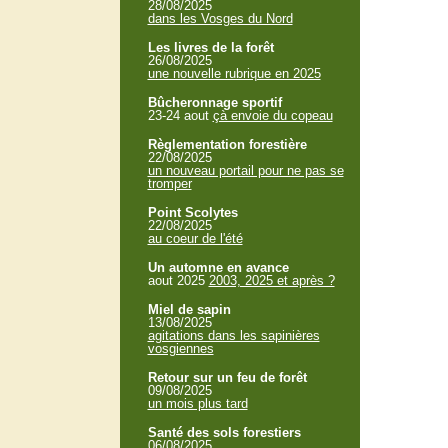
28/08/2025
dans les Vosges du Nord
Les livres de la forêt
26/08/2025
une nouvelle rubrique en 2025
Bûcheronnage sportif
23-24 aout
çà envoie du copeau
Règlementation forestière
22/08/2025
un nouveau portail pour ne pas se
tromper
Point Scolytes
22/08/2025
au coeur de l'été
Un automne en avance
aout 2025
2003, 2025 et après ?
Miel de sapin
13/08/2025
agitations dans les sapinières
vosgiennes
Retour sur un feu de forêt
09/08/2025
un mois plus tard
Santé des sols forestiers
06/08/2025