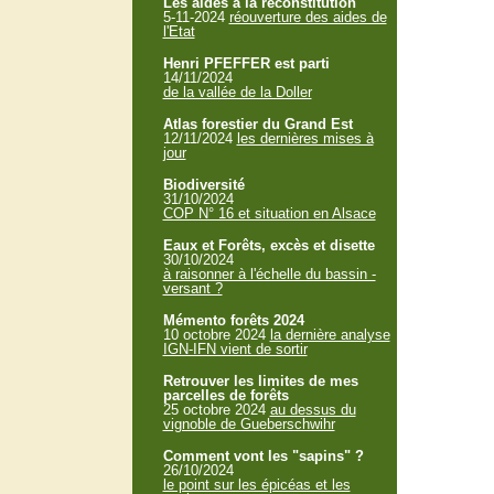
Les aides à la reconstitution
5-11-2024
réouverture des aides de
l'Etat
Henri PFEFFER est parti
14/11/2024
de la vallée de la Doller
Atlas forestier du Grand Est
12/11/2024
les dernières mises à
jour
Biodiversité
31/10/2024
COP N° 16 et situation en Alsace
Eaux et Forêts, excès et disette
30/10/2024
à raisonner à l'échelle du bassin -
versant ?
Mémento forêts 2024
10 octobre 2024
la dernière analyse
IGN-IFN vient de sortir
Retrouver les limites de mes
parcelles de forêts
25 octobre 2024
au dessus du
vignoble de Gueberschwihr
Comment vont les "sapins" ?
26/10/2024
le point sur les épicéas et les