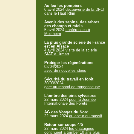
Au feu les pompiers
6 avril 2024
découverte de la DFCI
dans le Haut Rhin
Avenir des sapins, des arbres
des champs et miels
5 avril 2024
conférences à
Molsheim
La plus grande scierie de France
est en Alsace
4 avril 2024
visite de la scierie
SIAT à Urmatt
Protéger les régénérations
03/04/2024
avec de nouvelles idées
Sécurité du travail en forêt
30/03/2024
gare au rebond de tronçonneuse
L'ombre des pins sylvestres
22 mars 2024
pour la Journée
Internationale des Forêts
AG des Vosges du Nord
22 mars 2024
au coeur du massif
Retour sur coupe 4/5
22 mars 2024
les châtaignes
continuent à tomber 10 ans plus