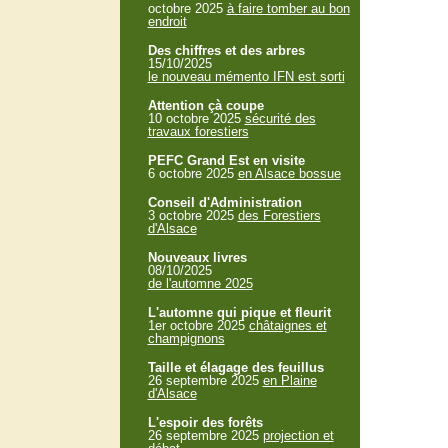
octobre 2025
à faire tomber au bon
endroit
Des chiffres et des arbres
15/10/2025
le nouveau mémento IFN est sorti
Attention çà coupe
10 octobre 2025
sécurité des
travaux forestiers
PEFC Grand Est en visite
6 octobre 2025
en Alsace bossue
Conseil d'Administration
3 octobre 2025
des Forestiers
d'Alsace
Nouveaux livres
08/10/2025
de l'automne 2025
L'automne qui pique et fleurit
1er octobre 2025
châtaignes et
champignons
Taille et élagage des feuillus
26 septembre 2025
en Plaine
d'Alsace
L'espoir des forêts
26 septembre 2025
projection et