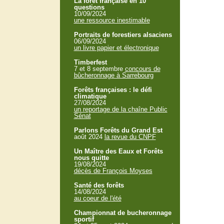
La forêt française en 10
questions
10/09/2024
une ressource inestimable
Portraits de forestiers alsaciens
06/09/2024
un livre papier et électronique
Timberfest
7 et 8 septembre
concours de
bûcheronnage à Sarrebourg
Forêts françaises : le défi
climatique
27/08/2024
un reportage de la chaîne Public
Sénat
Parlons Forêts du Grand Est
août 2024
la revue du CNPF
Un Maître des Eaux et Forêts
nous quitte
19/08/2024
décès de François Moyses
Santé des forêts
14/08/2024
au coeur de l'été
Championnat de bucheronnage
sportif