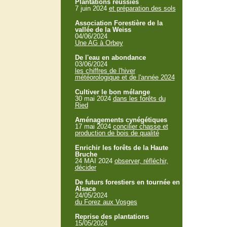
Plantations réussies
7 juin 2024
et préparation des sols
Association Forestière de la
vallée de la Weiss
04/06/2024
Une AG à Orbey
De l'eau en abondance
03/06/2024
les chiffres de l'hiver
météorologique et de l'année 2024
Cultiver le bon mélange
30 mai 2024
dans les forêts du
Ried
Aménagements cynégétiques
17 mai 2024
concilier chasse et
production de bois de qualité
Enrichir les forêts de la Haute
Bruche
24 MAI 2024
observer, réfléchir,
décider
De futurs forestiers en tournée en
Alsace
24/05/2024
du Forez aux Vosges
Reprise des plantations
15/05/2024