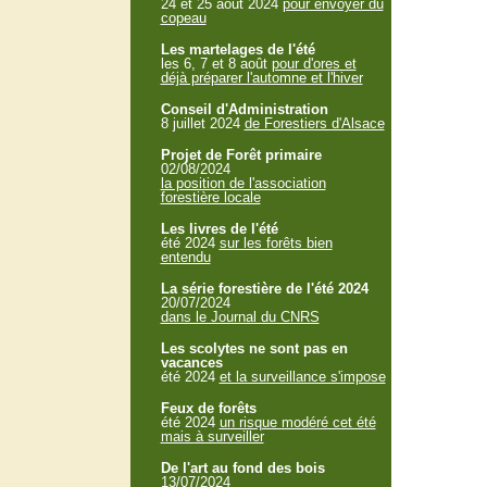
24 et 25 aout 2024
pour envoyer du
copeau
Les martelages de l'été
les 6, 7 et 8 août
pour d'ores et
déjà préparer l'automne et l'hiver
Conseil d'Administration
8 juillet 2024
de Forestiers d'Alsace
Projet de Forêt primaire
02/08/2024
la position de l'association
forestière locale
Les livres de l'été
été 2024
sur les forêts bien
entendu
La série forestière de l'été 2024
20/07/2024
dans le Journal du CNRS
Les scolytes ne sont pas en
vacances
été 2024
et la surveillance s'impose
Feux de forêts
été 2024
un risque modéré cet été
mais à surveiller
De l'art au fond des bois
13/07/2024