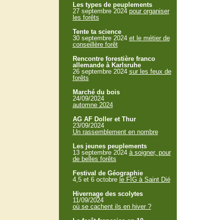
Les types de peuplements
27 septembre 2024
pour organiser
les forêts
Tente ta science
30 septembre 2024
et le métier de
conseillère forêt
Rencontre forestière franco
allemande à Karlsruhe
26 septembre 2024
sur les feux de
forêts
Marché du bois
24/09/2024
automne 2024
AG AF Doller et Thur
23/09/2024
Un rassemblement en nombre
Les jeunes peuplements
13 septembre 2024
à soigner, pour
de belles forêts
Festival de Géographie
4,5 et 6 octobre
le FIG à Saint Dié
Hivernage des scolytes
11/09/2024
où se cachent ils en hiver ?