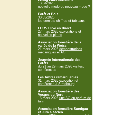
13/04/2026
nouvelle mode ou nouveau mode ?
Forêt et Bois
30/03/2026
les derniers chiffres et tableaux
FORST live en direct
27 mars 2026
explorations et
nouvelles pistes
Association forestière de la
vallée de la Weiss
21 mars 2026
démonstrations
mécaniques et AG
Journée Internationale des
Forêts
du 21 au 29 mars 2026
visites,
conférences
Les Arbres remarquables
31 mars 2026
exposition et
conférence à Strasbourg
Association forestière des
Vosges du Nord
13 mars 2026
une AG au parfum de
tanin
Association forestière Sundgau
et Jura alsacien