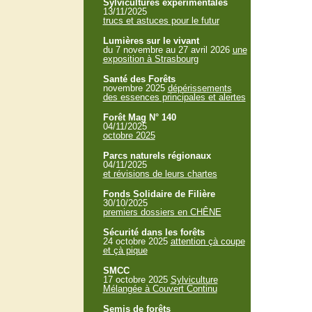
Sylvicultures expérimentales
13/11/2025
trucs et astuces pour le futur
Lumières sur le vivant
du 7 novembre au 27 avril 2026
une
exposition à Strasbourg
Santé des Forêts
novembre 2025
dépérissements
des essences principales et alertes
Forêt Mag N° 140
04/11/2025
octobre 2025
Parcs naturels régionaux
04/11/2025
et révisions de leurs chartes
Fonds Solidaire de Filière
30/10/2025
premiers dossiers en CHÊNE
Sécurité dans les forêts
24 octobre 2025
attention çà coupe
et çà pique
SMCC
17 octobre 2025
Sylviculture
Mélangée à Couvert Continu
Semis de forêts