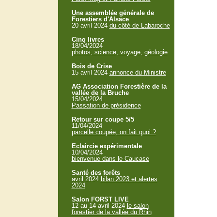
Une assemblée générale de
Forestiers d'Alsace
20 avril 2024
du côté de Labaroche
Cinq livres
18/04/2024
photos, science, voyage, géologie
Bois de Crise
15 avril 2024
annonce du Ministre
AG Association Forestière de la
vallée de la Bruche
15/04/2024
Passation de présidence
Retour sur coupe 5/5
11/04/2024
parcelle coupée, on fait quoi ?
Eclaircie expérimentale
10/04/2024
bienvenue dans le Caucase
Santé des forêts
avril 2024
bilan 2023 et alertes
2024
Salon FORST LIVE
12 au 14 avril 2024
le salon
forestier de la vallée du Rhin