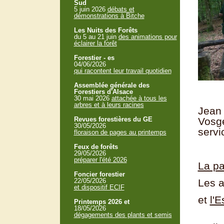
Sud
5 juin 2026
débats et
démonstrations à Bitche
Les Nuits des Forêts
du 5 au 21 juin
des animations pour
éclairer la forêt
Forestier - es
04/06/2026
qui racontent leur travail quotidien
Assemblée générale des
Forestiers d'Alsace
30 mai 2026
attachée à tous les
arbres et à leurs racines
Jean 
Revues forestières du GE
Vosge
30/05/2026
servi
floraison de pages au printemps
Feux de forêts
29/05/2026
préparer l'été 2026
La pa
Foncier forestier
22/05/2026
Les a
et dispositif ECIF
et
l'E
Printemps 2026 et
18/05/2026
dégagements des plants et semis