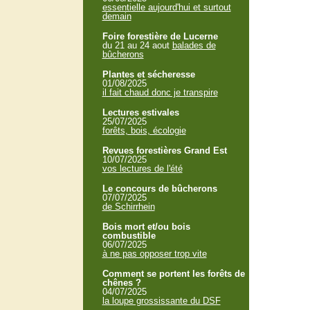
essentielle aujourd'hui et surtout
demain
Foire forestière de Lucerne
du 21 au 24 aout
balades de
bûcherons
Plantes et sécheresse
01/08/2025
il fait chaud donc je transpire
Lectures estivales
25/07/2025
forêts, bois, écologie
Revues forestières Grand Est
10/07/2025
vos lectures de l'été
Le concours de bûcherons
07/07/2025
de Schirrhein
Bois mort et/ou bois
combustible
06/07/2025
à ne pas opposer trop vite
Comment se portent les forêts de
chênes ?
04/07/2025
la loupe grossissante du DSF