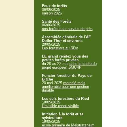
Feux de forêts
06/06/2025
saison 2026
Santé des Forêts
06/06/2025
nos forêts sont suivies de près
Assemblée générale de l'AF
Doller Thur et environs
28/05/2025
Les forestiers au RDV
LE grand rendez vous des
petites forêts privées
du 20 au 22 mai
dans le cadre du
projet européen SMURF
Foncier forestier du Pays de
Bitche
20 mai 2025
morcelé mais
améliorable pour une gestion
durable
Les sols forestiers du Ried
19/05/2025
l’invisible rendu visible
Initiation à la forêt et sa
sylviculture
19/05/2025
école primaire de Meistratzheim