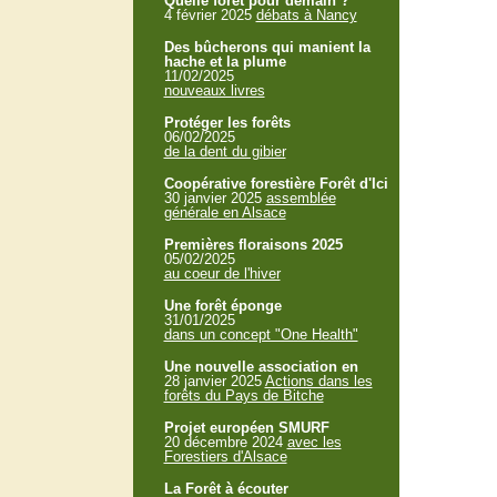
Quelle forêt pour demain ?
4 février 2025
débats à Nancy
Des bûcherons qui manient la
hache et la plume
11/02/2025
nouveaux livres
Protéger les forêts
06/02/2025
de la dent du gibier
Coopérative forestière Forêt d'Ici
30 janvier 2025
assemblée
générale en Alsace
Premières floraisons 2025
05/02/2025
au coeur de l'hiver
Une forêt éponge
31/01/2025
dans un concept "One Health"
Une nouvelle association en
28 janvier 2025
Actions dans les
forêts du Pays de Bitche
Projet européen SMURF
20 décembre 2024
avec les
Forestiers d'Alsace
La Forêt à écouter