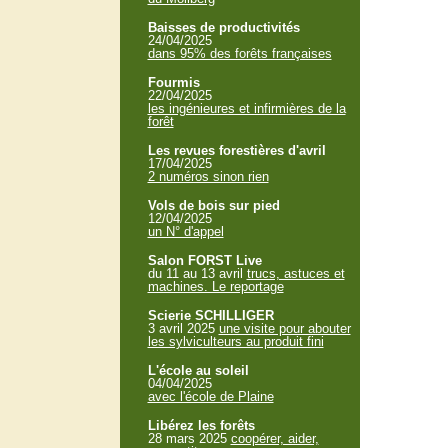
Baisses de productivités
24/04/2025
dans 95% des forêts françaises
Fourmis
22/04/2025
les ingénieures et infirmières de la
forêt
Les revues forestières d'avril
17/04/2025
2 numéros sinon rien
Vols de bois sur pied
12/04/2025
un N° d'appel
Salon FORST Live
du 11 au 13 avril
trucs, astuces et
machines. Le reportage
Scierie SCHILLIGER
3 avril 2025
une visite pour abouter
les sylviculteurs au produit fini
L'école au soleil
04/04/2025
avec l'école de Plaine
Libérez les forêts
28 mars 2025
coopérer, aider,