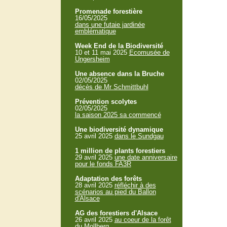
Promenade forestière
16/05/2025
dans une futaie jardinée
emblématique
Week End de la Biodiversité
10 et 11 mai 2025
Ecomusée de
Ungersheim
Une absence dans la Bruche
02/05/2025
décès de Mr Schmittbuhl
Prévention scolytes
02/05/2025
la saison 2025 sa commencé
Une biodiversité dynamique
25 avril 2025
dans le Sundgau
1 million de plants forestiers
29 avril 2025
une date anniversaire
pour le fonds FA3R
Adaptation des forêts
28 avril 2025
réfléchir à des
scénarios au pied du Ballon
d'Alsace
AG des forestiers d'Alsace
26 avril 2025
au coeur de la forêt
du Mollberg