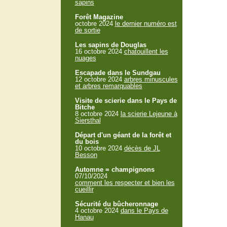
sapins
Forêt Magazine
octobre 2024
le dernier numéro est
de sortie
Les sapins de Douglas
16 octobre 2024
chatouillent les
nuages
Escapade dans le Sundgau
12 octobre 2024
arbres minuscules
et arbres remarquables
Visite de scierie dans le Pays de
Bitche
8 octobre 2024
la scierie Lejeune à
Siersthal
Départ d'un géant de la forêt et
du bois
10 octobre 2024
décès de JL
Besson
Automne = champignons
07/10/2024
comment les respecter et bien les
cueillir
Sécurité du bûcheronnage
4 octobre 2024
dans le Pays de
Hanau