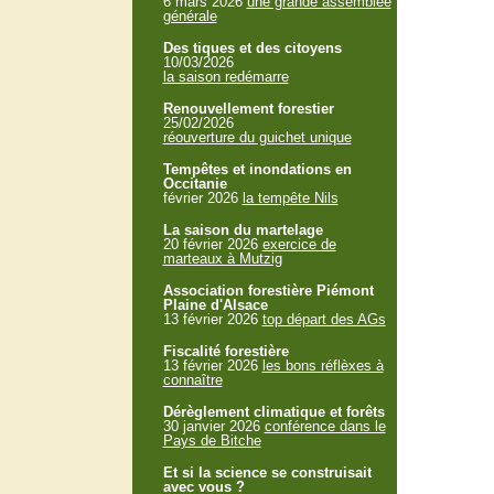
6 mars 2026
une grande assemblée
générale
Des tiques et des citoyens
10/03/2026
la saison redémarre
Renouvellement forestier
25/02/2026
réouverture du guichet unique
Tempêtes et inondations en
Occitanie
février 2026
la tempête Nils
La saison du martelage
20 février 2026
exercice de
marteaux à Mutzig
Association forestière Piémont
Plaine d'Alsace
13 février 2026
top départ des AGs
Fiscalité forestière
13 février 2026
les bons réflèxes à
connaître
Dérèglement climatique et forêts
30 janvier 2026
conférence dans le
Pays de Bitche
Et si la science se construisait
avec vous ?