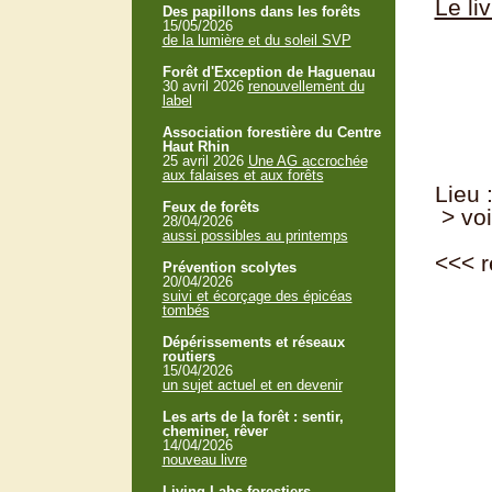
Le liv
Des papillons dans les forêts
15/05/2026
de la lumière et du soleil SVP
Forêt d'Exception de Haguenau
30 avril 2026
renouvellement du
label
Association forestière du Centre
Haut Rhin
25 avril 2026
Une AG accrochée
aux falaises et aux forêts
Lieu 
Feux de forêts
> voi
28/04/2026
aussi possibles au printemps
<<<
r
Prévention scolytes
20/04/2026
suivi et écorçage des épicéas
tombés
Dépérissements et réseaux
routiers
15/04/2026
un sujet actuel et en devenir
Les arts de la forêt : sentir,
cheminer, rêver
14/04/2026
nouveau livre
Living Labs forestiers