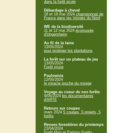
dans la forêt école
Débardage à cheval
18 et 19 mai 2024
championnat de
France dans les Vosges du Nord
WE de la biodiversité
11 et 12 mai 2024
écomusée
d'Ungersheim
Au fil de la laine
13/05/2024
pour protéger les plantations
La forêt sur un plateau de jeu
13/05/2024
Forêt mixte
Paulownia
12/05/2024
le miracle proche du mirage
Voyage au coeur de nos forêts
9/05/2024
les documentaires
d'ARTE
Retours sur coupes
mars 2024
5 coupes, 5 projets, 5
forêts
Revues forestières du printemps
23/04/2024
Forêt Mag et Parlons Forêts