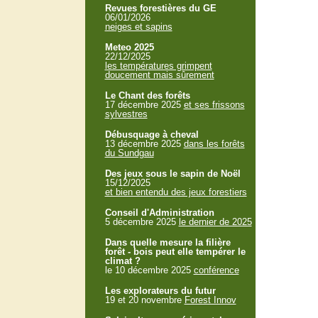
Revues forestières du GE
06/01/2026
neiges et sapins
Meteo 2025
22/12/2025
les températures grimpent
doucement mais sûrement
Le Chant des forêts
17 décembre 2025
et ses frissons
sylvestres
Débusquage à cheval
13 décembre 2025
dans les forêts
du Sundgau
Des jeux sous le sapin de Noël
15/12/2025
et bien entendu des jeux forestiers
Conseil d'Administration
5 décembre 2025
le dernier de 2025
Dans quelle mesure la filière
forêt - bois peut elle tempérer le
climat ?
le 10 décembre 2025
conférence
Les explorateurs du futur
19 et 20 novembre
Forest Innov