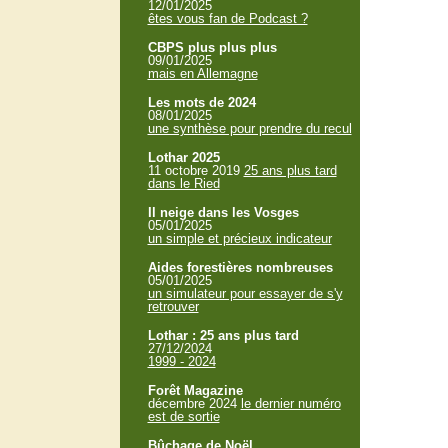
12/01/2025
êtes vous fan de Podcast ?
CBPS plus plus plus
09/01/2025
mais en Allemagne
Les mots de 2024
08/01/2025
une synthèse pour prendre du recul
Lothar 2025
11 octobre 2019
25 ans plus tard
dans le Ried
Il neige dans les Vosges
05/01/2025
un simple et précieux indicateur
Aides forestières nombreuses
05/01/2025
un simulateur pour essayer de s'y
retrouver
Lothar : 25 ans plus tard
27/12/2024
1999 - 2024
Forêt Magazine
décembre 2024
le dernier numéro
est de sortie
Bûchage de Noël