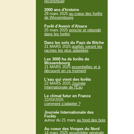
reconstituer
2000 ans d'histoire
28 mars 2025
au coeur des forêts
de Wissembourg
Forêt d'Avenir d'Alsace
25 mars 2025
enrichir et rebondir
dans les forêts
Dans les sols du Pays de Bitche
21 MARS 2025
quelles seront les
racines les plus adaptées
Les 3000 ha de forêts de
Wissembourg
21 MARS 2025
essentielles et à
découvrir en ce moment
L'eau qui vient des forêts
22 MARS 2025
Journée
Internationale de l'Eau
Le climat futur en France
22/03/2025
comment s'adapter ?
Journée Internationale des
Forêts
autour du 21 mars
au fond des bois
Au coeur des Vosges du Nord
14 mars 2025
assemblée générale