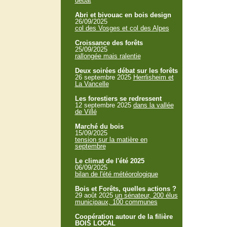
débat
Abri et bivouac en bois design
26/09/2025
col des Vosges et col des Alpes
Croissance des forêts
25/09/2025
rallongée mais ralentie
Deux soirées débat sur les forêts
26 septembre 2025
Herrlisheim et
La Vancelle
Les forestiers se redressent
12 septembre 2025
dans la vallée
de Villé
Marché du bois
15/09/2025
tension sur la matière en
septembre
Le climat de l'été 2025
06/09/2025
bilan de l'été météorologique
Bois et Forêts, quelles actions ?
29 août 2025
un sénateur, 200 élus
municipaux, 100 communes
Coopération autour de la filière
BOIS LOCAL