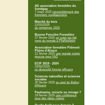
AG association forestière du
Sundgau
7 mars 2025
rassemblement des
forestiers sundgauviens
Marché du bois
12/03/2025
du printemps 2025
Bourse Foncière Forestière
27 février 2025
un sujet qui fait
venir du monde à Pfaffenheim
Association forestière Piémont
Plaine d'Alsace
21 février 2025
une grande soirée
réussie pour l'AG
ECIF 2019 - 2024
23/02/2025
un dispositif foncier efficace
Sciences naturelles et sciences
sociales
20 février 2025
au pied du Ballon
d'Alsace
Paulownia, miracle ou mirage ?
19 février 2025
une conférence
pour des idées claires