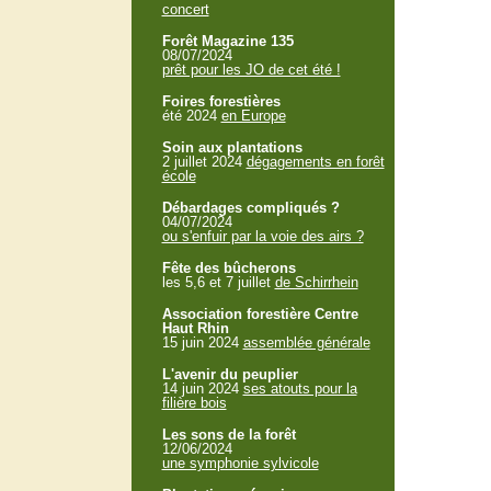
concert
Forêt Magazine 135
08/07/2024
prêt pour les JO de cet été !
Foires forestières
été 2024
en Europe
Soin aux plantations
2 juillet 2024
dégagements en forêt
école
Débardages compliqués ?
04/07/2024
ou s'enfuir par la voie des airs ?
Fête des bûcherons
les 5,6 et 7 juillet
de Schirrhein
Association forestière Centre
Haut Rhin
15 juin 2024
assemblée générale
L'avenir du peuplier
14 juin 2024
ses atouts pour la
filière bois
Les sons de la forêt
12/06/2024
une symphonie sylvicole