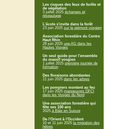
Les risques des feux de forêts et
de végétation
3 juillet 2025
échanges et
réseautage
L'école s'invite dans la forêt
23 juin 2025
sur le piémont vosgien
Association forestière du Centre
Haut Rhin
28 juin 2025
une AG dans les
Hautes Vosges
Un seul guide pour l'ensemble
du massif vosgien
1 juillet 2025
première journée de
formation
Des floraisons abondantes
21 juin 2025
dans les arbres
Les pompiers montent au feu
17 juin 2025
manoeuvres DFCI
dans les Vosges du Nord
Une association forestière qui
fête ses 100 ans
2025
à Bâle en Suisse
De l'Orient à l'Occident
10 et 11 juin 2025
la migration des
hêtres