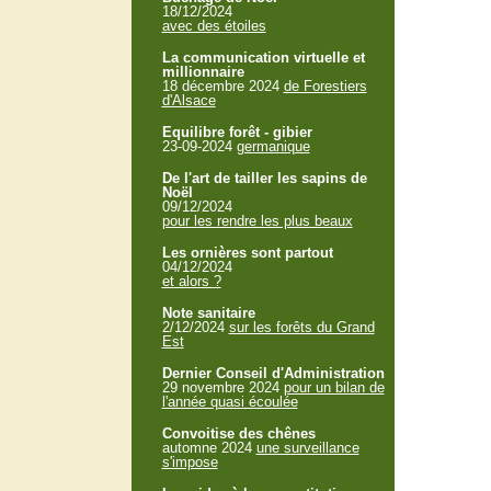
18/12/2024
avec des étoiles
La communication virtuelle et
millionnaire
18 décembre 2024
de Forestiers
d'Alsace
Equilibre forêt - gibier
23-09-2024
germanique
De l'art de tailler les sapins de
Noël
09/12/2024
pour les rendre les plus beaux
Les ornières sont partout
04/12/2024
et alors ?
Note sanitaire
2/12/2024
sur les forêts du Grand
Est
Dernier Conseil d'Administration
29 novembre 2024
pour un bilan de
l'année quasi écoulée
Convoitise des chênes
automne 2024
une surveillance
s'impose