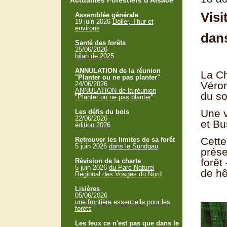
Actualités Forestiers d'Alsace
Visi
Assemblée générale
19 juin 2026
Doller, Thur et
environs
dans
Santé des forêts
25/06/2026
bilan de 2025
ANNULATION de la réunion
La Ch
"Planter ou ne pas planter"
Véron
24/06/2026
ANNULATION de la réunion
du so
"Planter ou ne pas planter"
Une v
Les défis du bois
22/06/2026
et Bu
édition 2026
Cette
Retrouver les limites de sa forêt
5 juin 2026
dans le Sundgau
prése
forêt
Révision de la charte
5 juin 2026
du Parc Naturel
de hê
Régional des Vosges du Nord
Lisières
05/06/2026
une frontière essentielle pour les
forêts
Les feux ce n'est pas que dans le