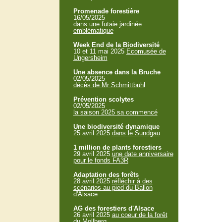
Promenade forestière
16/05/2025
dans une futaie jardinée
emblématique
Week End de la Biodiversité
10 et 11 mai 2025
Ecomusée de
Ungersheim
Une absence dans la Bruche
02/05/2025
décès de Mr Schmittbuhl
Prévention scolytes
02/05/2025
la saison 2025 sa commencé
Une biodiversité dynamique
25 avril 2025
dans le Sundgau
1 million de plants forestiers
29 avril 2025
une date anniversaire
pour le fonds FA3R
Adaptation des forêts
28 avril 2025
réfléchir à des
scénarios au pied du Ballon
d'Alsace
AG des forestiers d'Alsace
26 avril 2025
au coeur de la forêt
du Mollberg