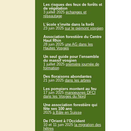
Les risques des feux de forêts et
de végétation
3 juillet 2025
échanges et
réseautage
L'école s'invite dans la forêt
23 juin 2025
sur le piémont vosgien
Association forestière du Centre
Haut Rhin
28 juin 2025
une AG dans les
Hautes Vosges
Un seul guide pour l'ensemble
du massif vosgien
1 juillet 2025
première journée de
formation
Des floraisons abondantes
21 juin 2025
dans les arbres
Les pompiers montent au feu
17 juin 2025
manoeuvres DFCI
dans les Vosges du Nord
Une association forestière qui
fête ses 100 ans
2025
à Bâle en Suisse
De l'Orient à l'Occident
10 et 11 juin 2025
la migration des
hêtres