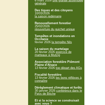
6 mars 2026
une grande assemblée
générale
Des tiques et des citoyens
10/03/2026
la saison redémarre
Renouvellement forestier
25/02/2026
réouverture du guichet unique
Tempêtes et inondations en
Occitanie
février 2026
la tempête Nils
La saison du martelage
20 février 2026
exercice de
marteaux à Mutzig
Association forestière Piémont
Plaine d'Alsace
13 février 2026
top départ des AGs
Fiscalité forestière
13 février 2026
les bons réflèxes à
connaître
Dérèglement climatique et forêts
30 janvier 2026
conférence dans le
Pays de Bitche
Et si la science se construisait
avec vous ?