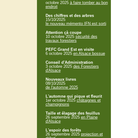
octobre 2025
à faire tomber au bon
endroit
Des chiffres et des arbres
15/10/2025
le nouveau mémento IFN est sorti
Attention çà coupe
10 octobre 2025
sécurité des
travaux forestiers
PEFC Grand Est en visite
6 octobre 2025
en Alsace bossue
Conseil d'Administration
3 octobre 2025
des Forestiers
d'Alsace
Nouveaux livres
08/10/2025
de l'automne 2025
L'automne qui pique et fleurit
1er octobre 2025
châtaignes et
champignons
Taille et élagage des feuillus
26 septembre 2025
en Plaine
d'Alsace
L'espoir des forêts
26 septembre 2025
projection et