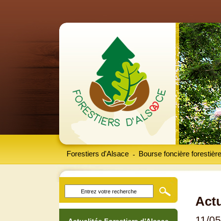
Forestiers d'Alsace
Bourse foncière forestièr
-
Actu
11/0