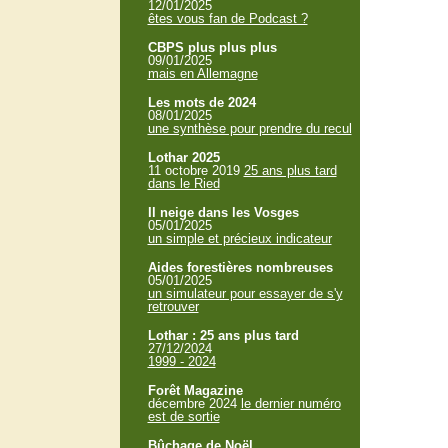
12/01/2025
êtes vous fan de Podcast ?
CBPS plus plus plus
09/01/2025
mais en Allemagne
Les mots de 2024
08/01/2025
une synthèse pour prendre du recul
Lothar 2025
11 octobre 2019
25 ans plus tard
dans le Ried
Il neige dans les Vosges
05/01/2025
un simple et précieux indicateur
Aides forestières nombreuses
05/01/2025
un simulateur pour essayer de s'y
retrouver
Lothar : 25 ans plus tard
27/12/2024
1999 - 2024
Forêt Magazine
décembre 2024
le dernier numéro
est de sortie
Bûchage de Noël