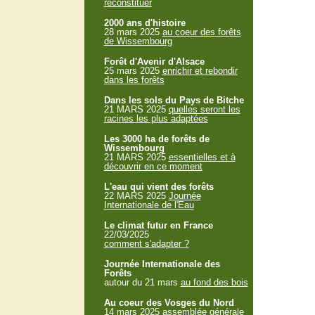
reconstituer
2000 ans d'histoire
28 mars 2025
au coeur des forêts
de Wissembourg
Forêt d'Avenir d'Alsace
25 mars 2025
enrichir et rebondir
dans les forêts
Dans les sols du Pays de Bitche
21 MARS 2025
quelles seront les
racines les plus adaptées
Les 3000 ha de forêts de
Wissembourg
21 MARS 2025
essentielles et à
découvrir en ce moment
L'eau qui vient des forêts
22 MARS 2025
Journée
Internationale de l'Eau
Le climat futur en France
22/03/2025
comment s'adapter ?
Journée Internationale des
Forêts
autour du 21 mars
au fond des bois
Au coeur des Vosges du Nord
14 mars 2025
assemblée générale