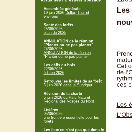
Actualités Forestiers d'Alsace
Les 
Assemblée générale
19 juin 2026
Doller, Thur et
environs
nouv
Santé des forêts
25/06/2026
bilan de 2025
ANNULATION de la réunion
"Planter ou ne pas planter"
24/06/2026
Prend
ANNULATION de la réunion
"Planter ou ne pas planter"
matur
Cet o
Les défis du bois
22/06/2026
de l’
édition 2026
rythm
Retrouver les limites de sa forêt
ces c
5 juin 2026
dans le Sundgau
Révision de la charte
5 juin 2026
du Parc Naturel
Régional des Vosges du Nord
Les 
Lisières
L'Obs
05/06/2026
une frontière essentielle pour les
forêts
Les feux ce n'est pas que dans le