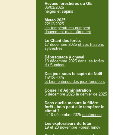
Revues forestières du GE
06/01/2026
neiges et sapins
Meteo 2025
22/12/2025
les températures grimpent
doucement mais sûrement
Le Chant des forêts
17 décembre 2025
et ses frissons
sylvestres
Débusquage à cheval
13 décembre 2025
dans les forêts
du Sundgau
Des jeux sous le sapin de Noël
15/12/2025
et bien entendu des jeux forestiers
Conseil d'Administration
5 décembre 2025
le dernier de 2025
Dans quelle mesure la filière
forêt - bois peut elle tempérer le
climat ?
le 10 décembre 2025
conférence
Les explorateurs du futur
19 et 20 novembre
Forest Innov