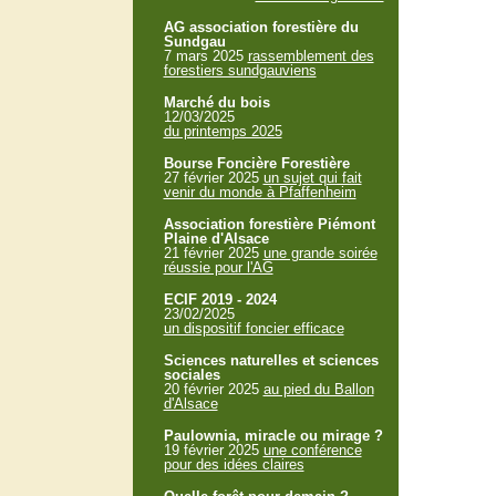
AG association forestière du
Sundgau
7 mars 2025
rassemblement des
forestiers sundgauviens
Marché du bois
12/03/2025
du printemps 2025
Bourse Foncière Forestière
27 février 2025
un sujet qui fait
venir du monde à Pfaffenheim
Association forestière Piémont
Plaine d'Alsace
21 février 2025
une grande soirée
réussie pour l'AG
ECIF 2019 - 2024
23/02/2025
un dispositif foncier efficace
Sciences naturelles et sciences
sociales
20 février 2025
au pied du Ballon
d'Alsace
Paulownia, miracle ou mirage ?
19 février 2025
une conférence
pour des idées claires