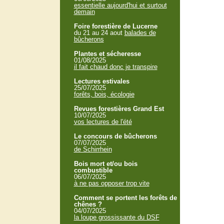
essentielle aujourd'hui et surtout
demain
Foire forestière de Lucerne
du 21 au 24 aout
balades de
bûcherons
Plantes et sécheresse
01/08/2025
il fait chaud donc je transpire
Lectures estivales
25/07/2025
forêts, bois, écologie
Revues forestières Grand Est
10/07/2025
vos lectures de l'été
Le concours de bûcherons
07/07/2025
de Schirrhein
Bois mort et/ou bois
combustible
06/07/2025
à ne pas opposer trop vite
Comment se portent les forêts de
chênes ?
04/07/2025
la loupe grossissante du DSF