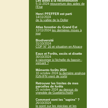
Les aides à la reconstitution
5-11-2024
réouverture des aides de
l'Etat
Henri PFEFFER est parti
14/11/2024
de la vallée de la Doller
Atlas forestier du Grand Est
12/11/2024
les dernières mises à
jour
Biodiversité
31/10/2024
COP N° 16 et situation en Alsace
Eaux et Forêts, excès et disette
30/10/2024
à raisonner à l'échelle du bassin -
versant ?
Mémento forêts 2024
10 octobre 2024
la dernière analyse
IGN-IFN vient de sortir
Retrouver les limites de mes
parcelles de forêts
25 octobre 2024
au dessus du
vignoble de Gueberschwihr
Comment vont les "sapins" ?
26/10/2024
le point sur les épicéas et les