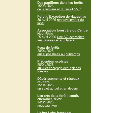
Des papillons dans les forêts
15/05/2026
de la lumière et du soleil SVP
Forêt d'Exception de Haguenau
30 avril 2026
renouvellement du
label
Association forestière du Centre
Haut Rhin
25 avril 2026
Une AG accrochée
aux falaises et aux forêts
Feux de forêts
28/04/2026
aussi possibles au printemps
Prévention scolytes
20/04/2026
suivi et écorçage des épicéas
tombés
Dépérissements et réseaux
routiers
15/04/2026
un sujet actuel et en devenir
Les arts de la forêt : sentir,
cheminer, rêver
14/04/2026
nouveau livre
Living Labs forestiers