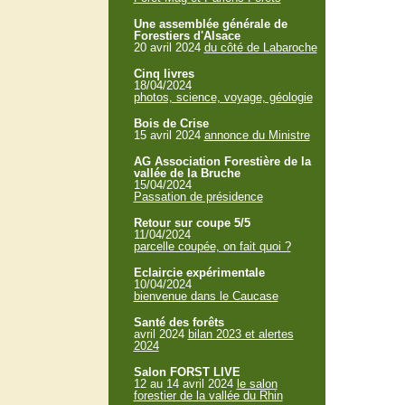
Une assemblée générale de
Forestiers d'Alsace
20 avril 2024
du côté de Labaroche
Cinq livres
18/04/2024
photos, science, voyage, géologie
Bois de Crise
15 avril 2024
annonce du Ministre
AG Association Forestière de la
vallée de la Bruche
15/04/2024
Passation de présidence
Retour sur coupe 5/5
11/04/2024
parcelle coupée, on fait quoi ?
Eclaircie expérimentale
10/04/2024
bienvenue dans le Caucase
Santé des forêts
avril 2024
bilan 2023 et alertes
2024
Salon FORST LIVE
12 au 14 avril 2024
le salon
forestier de la vallée du Rhin