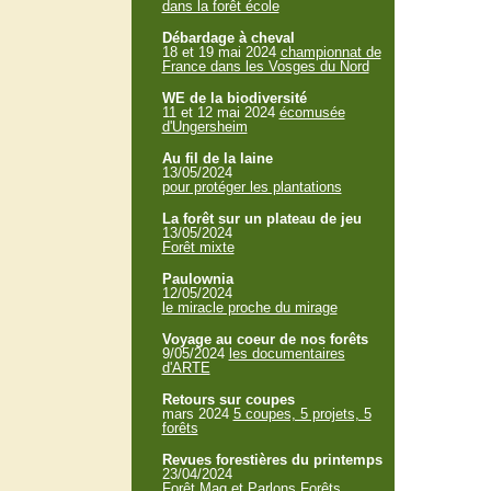
dans la forêt école
Débardage à cheval
18 et 19 mai 2024
championnat de
France dans les Vosges du Nord
WE de la biodiversité
11 et 12 mai 2024
écomusée
d'Ungersheim
Au fil de la laine
13/05/2024
pour protéger les plantations
La forêt sur un plateau de jeu
13/05/2024
Forêt mixte
Paulownia
12/05/2024
le miracle proche du mirage
Voyage au coeur de nos forêts
9/05/2024
les documentaires
d'ARTE
Retours sur coupes
mars 2024
5 coupes, 5 projets, 5
forêts
Revues forestières du printemps
23/04/2024
Forêt Mag et Parlons Forêts