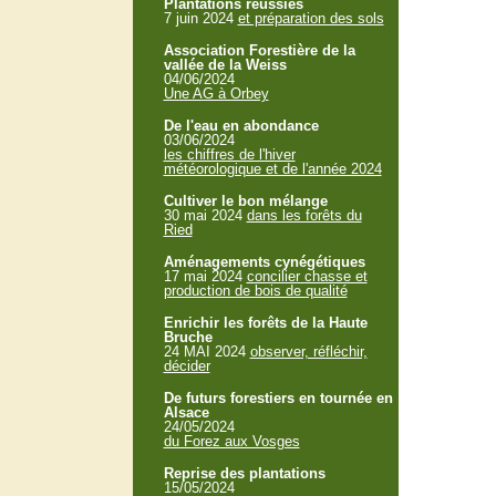
Plantations réussies
7 juin 2024
et préparation des sols
Association Forestière de la
vallée de la Weiss
04/06/2024
Une AG à Orbey
De l'eau en abondance
03/06/2024
les chiffres de l'hiver
météorologique et de l'année 2024
Cultiver le bon mélange
30 mai 2024
dans les forêts du
Ried
Aménagements cynégétiques
17 mai 2024
concilier chasse et
production de bois de qualité
Enrichir les forêts de la Haute
Bruche
24 MAI 2024
observer, réfléchir,
décider
De futurs forestiers en tournée en
Alsace
24/05/2024
du Forez aux Vosges
Reprise des plantations
15/05/2024