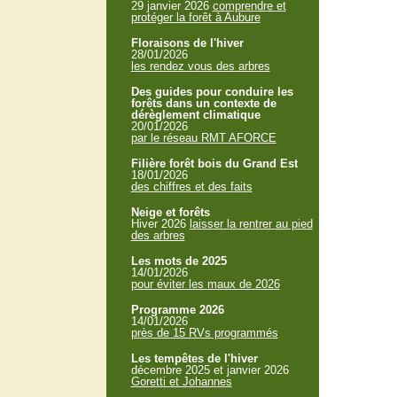
29 janvier 2026
comprendre et
protéger la forêt à Aubure
Floraisons de l'hiver
28/01/2026
les rendez vous des arbres
Des guides pour conduire les
forêts dans un contexte de
dérèglement climatique
20/01/2026
par le réseau RMT AFORCE
Filière forêt bois du Grand Est
18/01/2026
des chiffres et des faits
Neige et forêts
Hiver 2026
laisser la rentrer au pied
des arbres
Les mots de 2025
14/01/2026
pour éviter les maux de 2026
Programme 2026
14/01/2026
près de 15 RVs programmés
Les tempêtes de l'hiver
décembre 2025 et janvier 2026
Goretti et Johannes