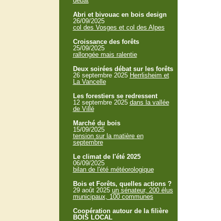
débat
Abri et bivouac en bois design
26/09/2025
col des Vosges et col des Alpes
Croissance des forêts
25/09/2025
rallongée mais ralentie
Deux soirées débat sur les forêts
26 septembre 2025
Herrlisheim et
La Vancelle
Les forestiers se redressent
12 septembre 2025
dans la vallée
de Villé
Marché du bois
15/09/2025
tension sur la matière en
septembre
Le climat de l'été 2025
06/09/2025
bilan de l'été météorologique
Bois et Forêts, quelles actions ?
29 août 2025
un sénateur, 200 élus
municipaux, 100 communes
Coopération autour de la filière
BOIS LOCAL