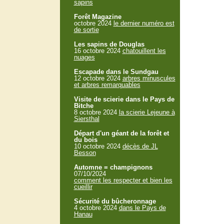
sapins
Forêt Magazine
octobre 2024
le dernier numéro est
de sortie
Les sapins de Douglas
16 octobre 2024
chatouillent les
nuages
Escapade dans le Sundgau
12 octobre 2024
arbres minuscules
et arbres remarquables
Visite de scierie dans le Pays de
Bitche
8 octobre 2024
la scierie Lejeune à
Siersthal
Départ d'un géant de la forêt et
du bois
10 octobre 2024
décès de JL
Besson
Automne = champignons
07/10/2024
comment les respecter et bien les
cueillir
Sécurité du bûcheronnage
4 octobre 2024
dans le Pays de
Hanau