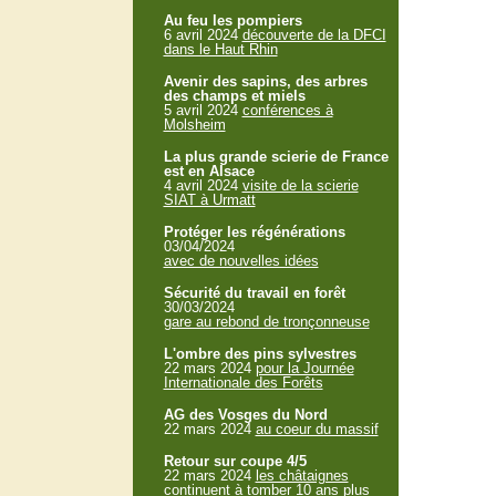
Au feu les pompiers
6 avril 2024
découverte de la DFCI
dans le Haut Rhin
Avenir des sapins, des arbres
des champs et miels
5 avril 2024
conférences à
Molsheim
La plus grande scierie de France
est en Alsace
4 avril 2024
visite de la scierie
SIAT à Urmatt
Protéger les régénérations
03/04/2024
avec de nouvelles idées
Sécurité du travail en forêt
30/03/2024
gare au rebond de tronçonneuse
L'ombre des pins sylvestres
22 mars 2024
pour la Journée
Internationale des Forêts
AG des Vosges du Nord
22 mars 2024
au coeur du massif
Retour sur coupe 4/5
22 mars 2024
les châtaignes
continuent à tomber 10 ans plus