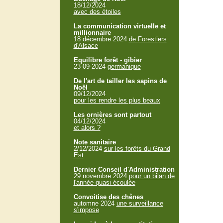
18/12/2024
avec des étoiles
La communication virtuelle et
millionnaire
18 décembre 2024
de Forestiers
d'Alsace
Equilibre forêt - gibier
23-09-2024
germanique
De l'art de tailler les sapins de
Noël
09/12/2024
pour les rendre les plus beaux
Les ornières sont partout
04/12/2024
et alors ?
Note sanitaire
2/12/2024
sur les forêts du Grand
Est
Dernier Conseil d'Administration
29 novembre 2024
pour un bilan de
l'année quasi écoulée
Convoitise des chênes
automne 2024
une surveillance
s'impose