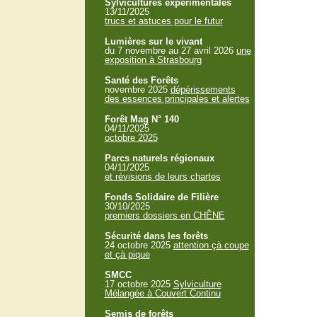
Sylvicultures expérimentales
13/11/2025
trucs et astuces pour le futur
Lumières sur le vivant
du 7 novembre au 27 avril 2026
une
exposition à Strasbourg
Santé des Forêts
novembre 2025
dépérissements
des essences principales et alertes
Forêt Mag N° 140
04/11/2025
octobre 2025
Parcs naturels régionaux
04/11/2025
et révisions de leurs chartes
Fonds Solidaire de Filière
30/10/2025
premiers dossiers en CHÊNE
Sécurité dans les forêts
24 octobre 2025
attention çà coupe
et çà pique
SMCC
17 octobre 2025
Sylviculture
Mélangée à Couvert Continu
Semis de forêts