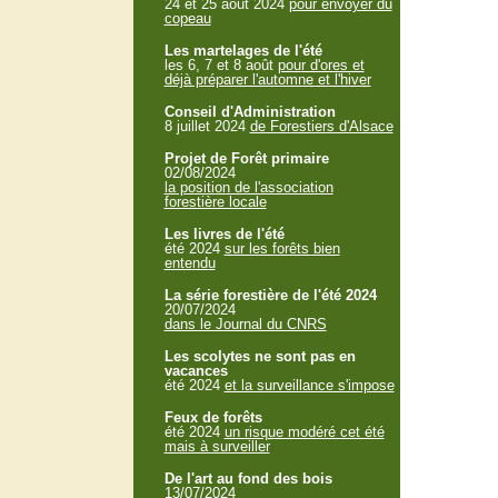
24 et 25 aout 2024
pour envoyer du
copeau
Les martelages de l'été
les 6, 7 et 8 août
pour d'ores et
déjà préparer l'automne et l'hiver
Conseil d'Administration
8 juillet 2024
de Forestiers d'Alsace
Projet de Forêt primaire
02/08/2024
la position de l'association
forestière locale
Les livres de l'été
été 2024
sur les forêts bien
entendu
La série forestière de l'été 2024
20/07/2024
dans le Journal du CNRS
Les scolytes ne sont pas en
vacances
été 2024
et la surveillance s'impose
Feux de forêts
été 2024
un risque modéré cet été
mais à surveiller
De l'art au fond des bois
13/07/2024