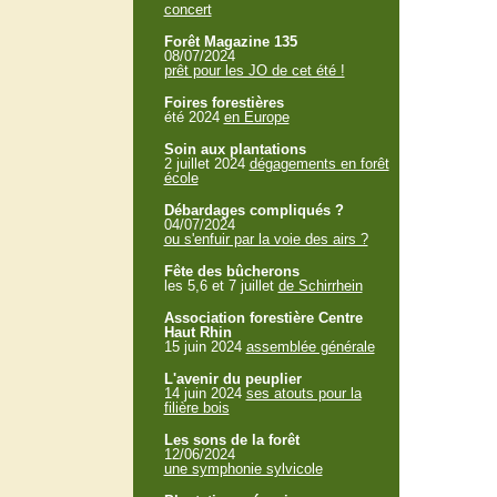
concert
Forêt Magazine 135
08/07/2024
prêt pour les JO de cet été !
Foires forestières
été 2024
en Europe
Soin aux plantations
2 juillet 2024
dégagements en forêt
école
Débardages compliqués ?
04/07/2024
ou s'enfuir par la voie des airs ?
Fête des bûcherons
les 5,6 et 7 juillet
de Schirrhein
Association forestière Centre
Haut Rhin
15 juin 2024
assemblée générale
L'avenir du peuplier
14 juin 2024
ses atouts pour la
filière bois
Les sons de la forêt
12/06/2024
une symphonie sylvicole