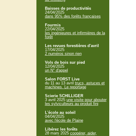
Baisses de productivités
24/04/2025
dans 95% des forêts françaises
Fourmis
22/04/2025
les ingénieures et infirmières de la
forêt
Les revues forestières d'avril
17/04/2025
2 numéros sinon rien
Vols de bois sur pied
12/04/2025
un N° d'appel
Salon FORST Live
du 11 au 13 avril
trucs, astuces et
machines. Le reportage
Scierie SCHILLIGER
3 avril 2025
une visite pour abouter
les sylviculteurs au produit fini
L'école au soleil
04/04/2025
avec l'école de Plaine
Libérez les forêts
28 mars 2025
coopérer, aider,