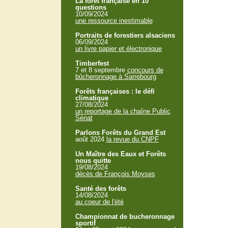
La forêt française en 10
questions
10/09/2024
une ressource inestimable
Portraits de forestiers alsaciens
06/09/2024
un livre papier et électronique
Timberfest
7 et 8 septembre
concours de
bûcheronnage à Sarrebourg
Forêts françaises : le défi
climatique
27/08/2024
un reportage de la chaîne Public
Sénat
Parlons Forêts du Grand Est
août 2024
la revue du CNPF
Un Maître des Eaux et Forêts
nous quitte
19/08/2024
décès de François Moyses
Santé des forêts
14/08/2024
au coeur de l'été
Championnat de bucheronnage
sportif