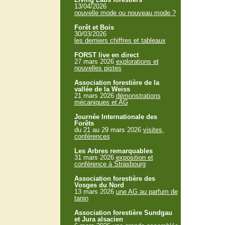
13/04/2026
nouvelle mode ou nouveau mode ?
Forêt et Bois
30/03/2026
les derniers chiffres et tableaux
FORST live en direct
27 mars 2026
explorations et
nouvelles pistes
Association forestière de la
vallée de la Weiss
21 mars 2026
démonstrations
mécaniques et AG
Journée Internationale des
Forêts
du 21 au 29 mars 2026
visites,
conférences
Les Arbres remarquables
31 mars 2026
exposition et
conférence à Strasbourg
Association forestière des
Vosges du Nord
13 mars 2026
une AG au parfum de
tanin
Association forestière Sundgau
et Jura alsacien