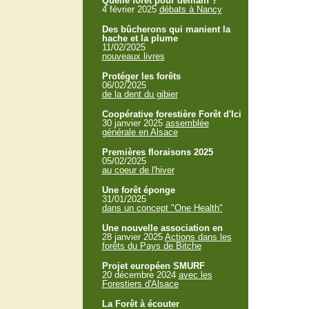
Quelle forêt pour demain ?
4 février 2025
débats à Nancy
Des bûcherons qui manient la
hache et la plume
11/02/2025
nouveaux livres
Protéger les forêts
06/02/2025
de la dent du gibier
Coopérative forestière Forêt d'Ici
30 janvier 2025
assemblée
générale en Alsace
Premières floraisons 2025
05/02/2025
au coeur de l'hiver
Une forêt éponge
31/01/2025
dans un concept "One Health"
Une nouvelle association en
28 janvier 2025
Actions dans les
forêts du Pays de Bitche
Projet européen SMURF
20 décembre 2024
avec les
Forestiers d'Alsace
La Forêt à écouter