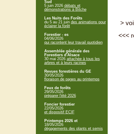
Sud
5 juin 2026
débats et
démonstrations à Bitche
Les Nuits des Forêts
> voi
du 5 au 21 juin
des animations pour
éclairer la forêt
<<<
r
Forestier - es
04/06/2026
qui racontent leur travail quotidien
Assemblée générale des
Forestiers d'Alsace
30 mai 2026
attachée à tous les
arbres et à leurs racines
Revues forestières du GE
30/05/2026
floraison de pages au printemps
Feux de forêts
29/05/2026
préparer l'été 2026
Foncier forestier
22/05/2026
et dispositif ECIF
Printemps 2026 et
18/05/2026
dégagements des plants et semis