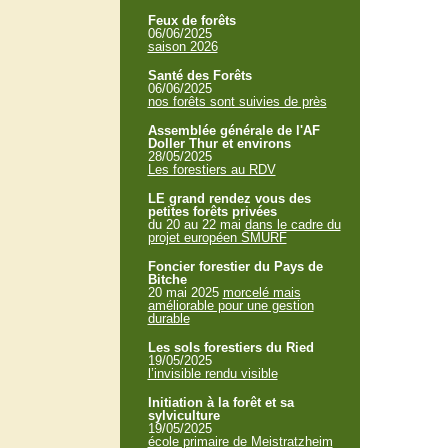
Feux de forêts
06/06/2025
saison 2026
Santé des Forêts
06/06/2025
nos forêts sont suivies de près
Assemblée générale de l'AF
Doller Thur et environs
28/05/2025
Les forestiers au RDV
LE grand rendez vous des
petites forêts privées
du 20 au 22 mai
dans le cadre du
projet européen SMURF
Foncier forestier du Pays de
Bitche
20 mai 2025
morcelé mais
améliorable pour une gestion
durable
Les sols forestiers du Ried
19/05/2025
l’invisible rendu visible
Initiation à la forêt et sa
sylviculture
19/05/2025
école primaire de Meistratzheim