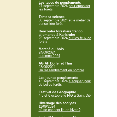
Les types de peuplements
27 septembre 2024
pour organiser
les forêts
Tente ta science
30 septembre 2024
et le métier de
conseillère forêt
Rencontre forestière franco
allemande à Karlsruhe
26 septembre 2024
sur les feux de
forêts
Marché du bois
24/09/2024
automne 2024
AG AF Doller et Thur
23/09/2024
Un rassemblement en nombre
Les jeunes peuplements
13 septembre 2024
à soigner, pour
de belles forêts
Festival de Géographie
4,5 et 6 octobre
le FIG à Saint Dié
Hivernage des scolytes
11/09/2024
où se cachent ils en hiver ?