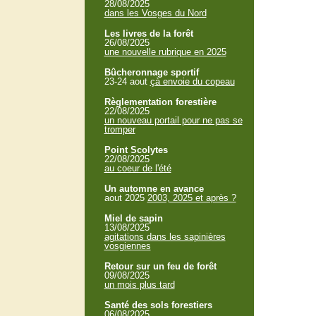
28/08/2025
dans les Vosges du Nord
Les livres de la forêt
26/08/2025
une nouvelle rubrique en 2025
Bûcheronnage sportif
23-24 aout
çà envoie du copeau
Règlementation forestière
22/08/2025
un nouveau portail pour ne pas se
tromper
Point Scolytes
22/08/2025
au coeur de l'été
Un automne en avance
aout 2025
2003, 2025 et après ?
Miel de sapin
13/08/2025
agitations dans les sapinières
vosgiennes
Retour sur un feu de forêt
09/08/2025
un mois plus tard
Santé des sols forestiers
06/08/2025